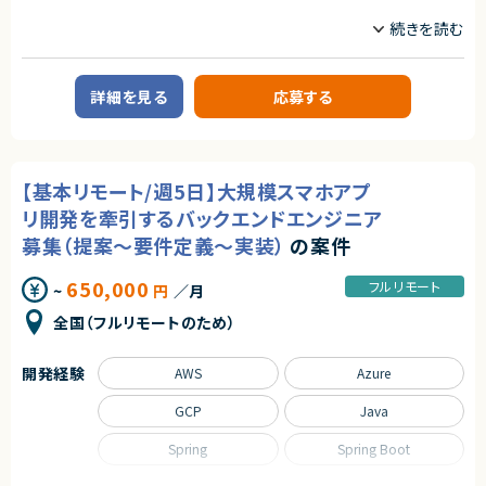
業務内容
■案件概要
ServiceNowプラットフォームを活用したシステム導入支援プロジェクトで
す。
クライアントの業務課題を整理し、要件定義から設計・開発・テストまで一貫
詳細を見る
応募する
して担当いただきます。
■業務内容
・顧客との要件ヒアリングおよび要件定義
・ServiceNowを用いた業務システムの設計、開発、テスト
【基本リモート/週5日】大規模スマホアプ
・JavaScriptによるカスタマイズ開発
・ワークフロー設計および各種機能実装
リ開発を牽引するバックエンドエンジニア
・詳細設計書、テスト仕様書等のドキュメント作成
募集（提案～要件定義～実装）
の案件
・成果物レビューおよび品質管理
・開発メンバーへの技術支援、進捗管理
650,000
フルリモート
~
円
／月
■体制
・少人数体制でのプロジェクト推進
全国（フルリモートのため）
・クライアントおよび開発メンバーとのコミュニケーションあり
■募集背景
開発経験
AWS
Azure
プロジェクト拡大に伴う増員募集
GCP
Java
求めるスキル
Spring
Spring Boot
■必須スキル
・ServiceNowエンジニアとして、3年以上のプロジェクト参画経験（設計、実