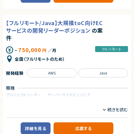
す。
契約元
■必須スキル
・BtoBサービスサイトでのSEO実務経験と、TOPページ／サービスページの
■プロダクトやサービスの概要
株式会社LASSIC
検索順位改善実績、キーワード戦略立案経験
・財務処理の自動化を目的とした生成AIシステム
・テクニカルSEOの実務経験（robots.txt、XML Sitemap、Core Web Vital
【フルリモート/Java】大規模toC向けEC
エージェントから
s、構造化データ、内部リンク設計）およびGoogle Search Console・GA4を
■業務内容
サービスの開発リーダーポジション
の案
用いた分析経験
◎広告運用の内製化を推進する組織で、実運用スキルを存分に活かせる案
・生成AIシステムを業務で安定運用させるための運用設計 / SRE業務
・BtoBサイトでのCVR改善実務（GA4・Clarity等による行動分析、仮説立案
件です！
・障害対応の設計および実務対応
件
～施策実行～A/Bテスト～検証の自走経験、LP/フォーム改善）
◎検索広告からSNS広告まで幅広い媒体運用経験を積むことができます！
・エラー発生時の判断基準づくり
◎大規模案件に携わることができ、運用オペレーションとして市場価値向上
・リリース運用手順の整備
750,000
フルリモート
■尚可スキル
が期待できます！
~
円
／月
・報告経路、エスカレーションフローの整備
・JavaScript SEO、SSR/SSGの理解と実務知見
◎AI活用を前提とした先進的な組織環境で業務効率化の経験が積めます！
・システム継続運用可否を判断する品質基準の策定
全国（フルリモートのため）
・サーバーログ分析またはSQLを用いたデータ分析、MA・CRM連携の実務経
◎フルリモートも可能で、柔軟な働き方を実現しやすい案件です！
・お客様PMの指示のもと、開発チームの一員として業務推進
験
・BtoB SaaSでのマーケティング／グロース経験
■募集背景
開発経験
AWS
Java
・現状エラーが多発しており、本格導入に至っていないため
■求める人物像
・業務利用可能な品質レベルまで運用改善を進めるため
・分析から施策実行まで自走できる方
・関係者との円滑なコミュニケーションが取れる方
職種
■担当工程
・データドリブンに仮説検証を進められる方
・運用設計
プロジェクトリーダー
サーバーサイドエンジニア
・障害対応設計
契約形態
・運用保守
業務内容
・改善提案
業務委託(準委任契約)
■案件概要
日本最大手のメーカーのtoC向けサイトの継続開発および機能改善プロジ
■その他補足
契約元
ェクトです。PLとしてメンバーの技術的支援をしながら、担当プロジェクトを
・6～10名規模のチーム体制
管理・推進していただきます。
株式会社LASSIC
・原則フルリモート勤務（初回PC受取時のみ出社あり）
詳細を見る
応募する