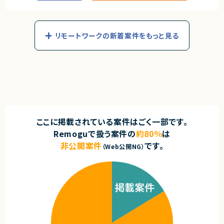
■具体的な業務内容
エージェントから
求めるスキル
・PLポジションとして開発チームの推進
◎SEO戦略立案から施策実行、効果検証まで一気通貫で携われるポジショ
■必須スキル
・開発メンバーの技術フォロー
ンです！
・SRE / 運用設計の経験（最重要）
・関係者との調整および進捗管理
◎BtoB領域における検索流入拡大とCVR改善の両軸で経験を活かせま
・システム導入・運用の経験
リモートワークの新着案件をもっと見る
・Javaを中心としたシステム開発支援
す！
・RPAの経験
・品質向上および運用改善対応
◎マーケティングチームや開発組織と連携しながら事業成果に直結する施
・Microsoft製品（Power Platform等）の経験
策推進が可能です！
・AI領域の経験
■チーム体制
◎フルリモート中心の働き方で柔軟に参画いただけます！
・PM1名
◎テクニカルSEO・CRO・データ分析など幅広いマーケティングスキルを発
契約形態
・PL3名
揮できる案件です！
・メンバー各チーム5～6名
業務委託(準委任契約)
■募集背景
契約元
欠員に伴う募集です。早期参画可能な方を歓迎します。
株式会社LASSIC
ここに掲載されている案件はごく一部です。
求めるスキル
Remoguで扱う案件の
約80％
は
エージェントから
■必須スキル
非公開案件
です。
・Javaでの開発経験
◎生成AIシステムの本番運用・品質基準策定という市場価値の高い経験を
（Web公開NG）
・AWSの知識・ご経験
積めます！
・PLとしての技術的フォローやメンバー管理などのご経験
◎SREの知見を活かしながら、運用設計から障害対応まで幅広く携われま
す！
■尚可スキル
◎社会的インパクトの大きい業務効率化プロジェクトに参画できます！
・ECサイトなどtoCサービスの構築・運用に携わったご経験
◎原則フルリモートのため柔軟な働き方が可能です！
■求める人物像
・チーム推進や技術フォローが得意な方
・関係者と円滑にコミュニケーションを取りながら業務を推進できる方