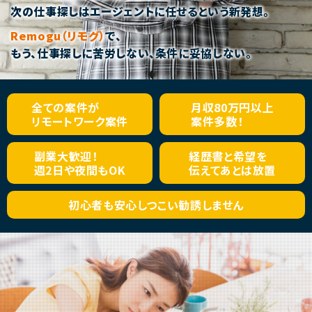
次の仕事探しはエージェントに任せるという新発想。
Remogu（リモグ）
で、
もう、仕事探しに苦労しない、条件に妥協しない。
全ての案件が
月収
80万円以上
リモートワーク
案件
案件多数！
副業大歓迎！
経歴書と希望を
週2日や
夜間もOK
伝えて
あとは放置
初心者も安心
しつこい
勧誘しません