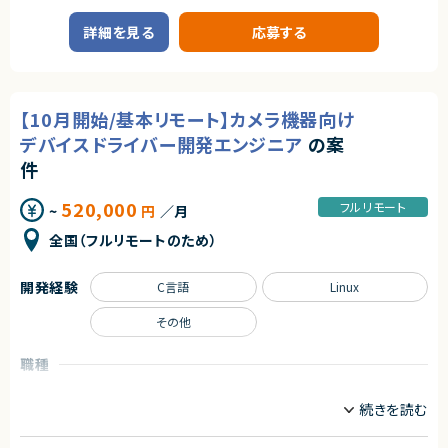
■案件概要
■その他補足
企業向け基幹システムおよびデータ活用基盤の構築・運用を行うプロジェク
詳細を見る
応募する
・フルリモート勤務可能
トです。
・10:15から朝会あり
・長期参画前提案件
■プロダクトやサービスの概要
・SAP ECC 6.0およびSAP BWからDatabricks環境へのデータ連携・移行を
求めるスキル
実施します。
【10月開始/基本リモート】カメラ機器向け
・EOSを迎えるSAP BW環境の刷新に伴い、既存帳票出力ロジックのリプレ
■必須スキル
イスを行います。
・プロダクトマネージャー、またはそれに準ずる立場でプロダクト開発を推進
デバイスドライバー開発エンジニア
の案
した実務経験（目安：3年以上）
■業務内容
件
・アジャイル開発環境において、プロダクトの企画立案からリリース・改善ま
・SAP BWの既存データモデルおよび帳票出力ロジックの調査、分析
でをリードした経験
・SAP ECC 6.0／SAP BWからDatabricksへのデータ連携方式の設計
・エンジニアやデザイナーと協働し、要件定義・仕様調整・開発進行を行った
520,000
フルリモート
~
円
／月
・ETL処理の基本設計、詳細設計および設計書作成
経験
・Databricks上での分析用データ基盤および帳票出力基盤の構築
・ユーザー課題を起点に、仮説立案・検証・改善を回してきた実務経験
全国（フルリモートのため）
・各種データ検証、テスト対応
・プロダクトKPIやロードマップを設計・運用し、意思決定に活用してきた経
・周辺システムとのデータ連携設計および実装支援
験
・toBサービスにおけるプロダクト開発・グロースへの関与経験
開発経験
C言語
Linux
■その他補足
・規制・コンプライアンス要件がからむプロダクトの開発経験（金融・本人確
・フルリモート勤務 （初日のみ目黒へ出社）
認・審査・医療など、法令要件を満たしながら設計・運用した経験）
その他
※役割に閉じず、主体的にプロダクトに向き合い、チームを巻き込みながら
求めるスキル
成果を出してきた経験を重視します。
職種
■必須スキル
■尚可スキル
・SAP BWに関する実務経験
サーバーサイドエンジニア
その他
・本人確認（eKYC）・KYC・不正検知・なりすまし対策などに関わるプロダク
・SQLによる開発経験
トの開発経験
・既存ロジックの調査およびETL設計書の作成経験
業務内容
・金融・フィンテック・人材・不動産など、本人確認や審査が必要な業界での
業務知見
■案件概要
■尚可スキル