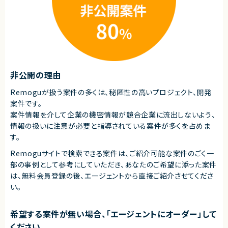
・大規模サービス開発に関心のある方
契約形態
業務委託(準委任契約)
契約元
株式会社LASSIC
非公開の理由
エージェントから
◎大規模toC向けサービスの開発に携われるため、高トラフィック環境での
Remoguが扱う案件の多くは、秘匿性の高いプロジェクト、開発
経験を積むことができます！
案件です。
◎PLポジションとしてチーム推進やメンバーフォローなど、マネジメントスキ
ルを活かせる環境です！
案件情報を介して企業の機密情報が競合企業に流出しないよう、
◎AWS環境での開発経験を実践的に活用でき、クラウド領域の知見をさら
情報の扱いに注意が必要と指導されている案件が多くを占めま
に深められます！
す。
◎基本フルリモートで参画可能なため、柔軟な働き方を実現できます！
◎複数プロジェクトが並行する体制案件のため、幅広い開発経験・調整経験
Remoguサイトで検索できる案件は、ご紹介可能な案件のごく一
を積むことができます！
部の事例として参考にしていただき、
あなたのご希望に添った案件
は、無料会員登録の後、エージェントから直接ご紹介させてくださ
い。
希望する案件が無い場合、「エージェントにオーダー」して
ください。