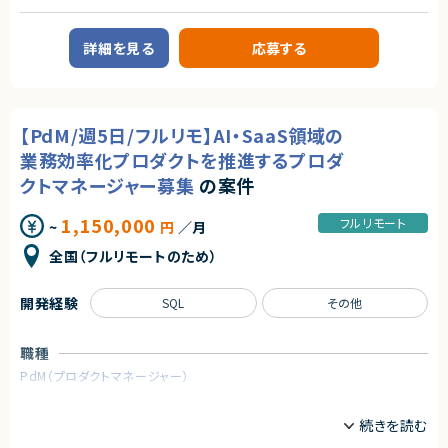
・詳細設計
・実写ARを使った町中でリアルアドベンチャーゲームのシステム開発
◎少人数体制のプロジェクトで裁量を持って業務を推進できる環境です！
・実装
・テスト
案件２：受託Web3 AR案件のクライアント開発
詳細を見る
応募する
・リリース対応
・アートとARをつかったWeb3案件
■その他補足
求めるスキル
・複数ベンダーによる混成チーム体制
【必須スキル】
・全体約100名規模の大型プロジェクト
【PdM/週5日/フルリモ】AI・SaaS領域の
・unity経験3年以上
・自走して作業できる方
求めるスキル
業務効率化プロダクトを推進するプロダ
■必須スキル
【尚可】
クトマネージャー募集
の案件
・Java（Spring Boot）での商用開発経験
・フロント回りご経験がある方
・与えられたテーマを要件化し、設計〜実装・テストまで自走できる能力
1,150,000
フルリモート
~
円
／月
・技術課題に対し主体的に検討・判断し解決へ導けること
・コードレビュー経験、リリース品質まで引き上げるスキル
契約形態
全国（フルリモートのため）
・利害関係者との円滑なコミュニケーション力
業務委託(準委任契約)
・内製体制下で能動的に動けるマインド
開発経験
SQL
その他
契約元
■尚可スキル
・大規模トラフィックを捌くバックエンド開発経験
株式会社LASSIC
・EC/オンデマンド配送系ドメインの知識
職種
・クラウド（AWS/GCP/Azure）を用いたAPI基盤の構築・運用経験
エージェントから
・モバイルアプリ連携バックエンド（REST/GraphQL）の設計経験
PdM（プロダクトマネージャー）
★フルリモート（完全リモート テレワーク・在宅勤務可）
・スクラムなどアジャイル開発でのリード経験
★フルフレックス(MTG時間等は要相談)
業務内容
★週3日～(週24時間～)
■求める人物像
■案件概要
・主体的に課題解決へ取り組める方