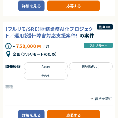
◎ハードウェアに近いレイヤーでの開発経験を積むことができ、専門性をさ
・大手企業グループが展開するBtoB向けデジタルマーケティングプロジェク
・フルリモート勤務可 ※東京近郊在住者は月8日程度出社のハイブリッド
らに磨けます！
詳細を見る
応募する
トです。
相談可
◎既に複数名体制で参画しているため、プロジェクトへ入りやすい環境で
す！
■プロダクトやサービスの概要
求めるスキル
◎長期参画前提のため、安定して腰を据えて開発に取り組みたい方におす
・BtoBサービスのWebサイトを対象とし、自然検索流入の拡大と問い合わ
すめです！
■必須スキル
せ、資料DL、デモ申込等のコンバージョン改善を推進します。
副業OK
・Web広告運用経験2年以上、Google広告・Yahoo!広告の管理画面操作お
【フルリモ/SRE】財務業務AI化プロジェク
よび検索（リスティング）運用経験
■業務内容
ト／運用設計・障害対応支援案件！
の案件
・入稿・設定変更・媒体オペレーションを主体的に一人称で対応できること
・TOPページ、サービスページのSEO改善施策立案および実行
（複数案件同時対応可）
・キーワード戦略立案 ・競合分析、検索意図分析 ・テクニカルSEO分析およ
・正確性とスピードを両立して業務遂行でき、数値変化を検知して迅速にエ
750,000
び改善対応
フルリモート
~
円
／月
スカレーションできること
・GA4、Clarity等を用いたユーザー行動分析
・LP、CTA、フォーム改修によるCVR改善
全国（フルリモートのため）
■尚可スキル
・A/Bテストの企画、実行、効果検証
・Meta／X／LINE／TikTok等のSNS広告運用経験およびLooker Studio等
・SEO流入データを踏まえた施策優先順位付け
BIツールでのレポート・ダッシュボード構築経験
・仮説立案から施策実行、効果検証までの一気通貫推進
開発経験
Azure
RPA(UiPath)
・配信データの分析による改善提案経験、業務フロー改善やAIツールを用い
・マーケティングチームおよび開発者との各種調整
た業務効率化経験
その他
・ナショナルクライアントなど大規模案件の運用経験
■募集背景
・SEO流入拡大とCVR向上を同時に推進するための体制強化
職種
■求める人物像
・広告運用オペレーション業務を主体的に進められる方
■担当工程
インフラエンジニア/SRE
AI/LLM/機械学習エンジニア
・報告・連絡・相談を適切に行える方
・分析 ・要件整理 ・施策立案 ・実行 ・効果測定 ・改善提案
コンサルタント
・正確性を重視しながらスピード感を持って業務遂行できる方
■その他補足
業務内容
契約形態
・原則フルリモート （必要に応じてクライアント拠点への出社可能性あり）
■案件概要
業務委託(準委任契約)
詳細を見る
応募する
財務業務の効率化を目的とした生成AIシステムの開発・運用プロジェクトで
求めるスキル