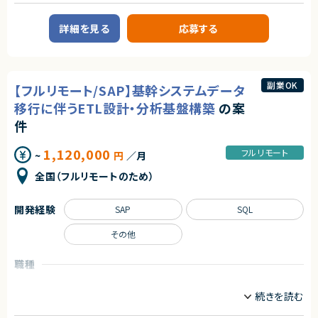
BtoB向けSaaSプロダクトを展開する成長企業でのPdM募集です。
・チームや関係者と円滑にコミュニケーションできる方
少人数チームで事業成長とプロダクト価値向上を推進しています。
・品質向上に責任感を持って取り組める方
詳細を見る
応募する
■プロダクトやサービスの概要
契約形態
・AI活用の業務効率化サービス
業務委託(準委任契約)
・ワークフロー管理サービス
・業務管理サービス
契約元
・オンライン認証関連サービス
副業OK
【フルリモート/SAP】基幹システムデータ
・新規サービス開発プロジェクト
株式会社LASSIC
移行に伴うETL設計・分析基盤構築
の案
■業務内容
エージェントから
件
・担当プロダクトの課題設定、施策立案
◎基本リモート環境のため、柔軟な働き方を実現しながら高い生産性を発揮
・仕様策定、要件定義、開発ディレクション
できます！
・開発からリリース後の改善施策推進
1,120,000
フルリモート
~
円
／月
◎100名規模の大型プロジェクトに参画でき、大規模サービス開発の知見を
・ユーザーインタビューおよび定量データ分析
深められます！
・仮説立案、検証、優先順位付け
全国（フルリモートのため）
◎要件整理から設計・実装・リリースまで一貫して携わるため、上流から下流
・KPI設計、ロードマップ策定および運用
まで幅広い経験を積めます！
・エンジニア、デザイナー、CS、Biz、マーケティングとの連携推進
◎コードレビューや品質改善にも関われるため、技術力・設計力をさらに磨
開発経験
SAP
SQL
ける環境です！
■募集背景
◎アジャイル開発環境で主体的に推進できるエンジニアに最適な案件です！
・既存サービス拡大および新規プロダクト強化に伴う体制増強
その他
■担当工程
・要件定義
職種
・仕様設計
コンサルタント
データエンジニア
・プロダクト企画
・開発推進
業務内容
・運用改善