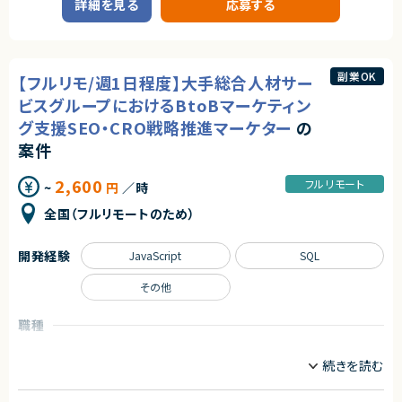
詳細を見る
応募する
■必須スキル
発揮しやすいポジションです！
■プロダクトやサービスの概要
・C言語を使用した組込みソフトウェア開発経験5年以上
・ナショナルクライアントを中心とした大規模広告案件を担当します。
・設計～テストまで一人称で自走しながら作業を進められる方
・Google、Yahoo!、YouTubeおよび主要SNS媒体を活用した広告運用を行
・組込みLinux環境での開発経験
います。
・Linuxカーネルまたはデバイスドライバーの開発経験
副業OK
・マイコン、SoCなどのハードウェアに近い下回りの開発経験
【フルリモ/週1日程度】大手総合人材サー
■業務内容
・ハードウェアに関する基礎知識 ・ハードウェア仕様書、デバイス仕様書、デ
・Google/Yahoo/YouTubeおよび主要SNS広告の入稿業務
ビスグループにおけるBtoBマーケティン
ータシートを読み解けること
・配信設定変更、クリエイティブ差替え、審査対応
・UART、SPIなどのペリフェラルに関する基礎知識
グ支援SEO・CRO戦略推進マーケター
の
・媒体管理画面での運用業務
・UTM/URL設定、レポート更新などの日次運用業務
案件
■求める人物像
・配信データの簡易分析による異常値検知およびエスカレーション対応
・設計からテストまで主体的に対応できる方
・運用ルール改善や業務効率化施策の提案
・ハードウェア寄りの開発に強みをお持ちの方
2,600
フルリモート
~
円
／時
・長期参画を希望される方
■募集背景
全国（フルリモートのため）
・広告運用体制の内製化強化に伴う増員募集
契約形態
■担当工程
業務委託(準委任契約)
開発経験
JavaScript
SQL
・広告運用
・レポーティング
契約元
・分析
その他
株式会社LASSIC
・運用改善
職種
エージェントから
■チーム構成
戦略担当リーダー＋オペレーションメンバー（本ポジションはオペレーショ
コンサルタント
データアナリスト
マーケター
◎組込みLinux環境におけるデバイスドライバー開発の経験を存分に活か
ン寄り）
せる案件です！
業務内容
◎設計から評価、不具合解析まで幅広く担当できるため、技術力を高めたい
■その他補足
方におすすめです！
■案件概要
・担当案件数は5～10件程度