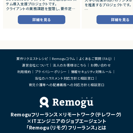
テム導入支援プロジェクトです。
を推進するプロジェクトです。
クライアントの業務課題を整理し、要件定義
から設計・開発・テストまで一貫して担当いた
■プロダクトやサービスの概
だきます。
・店舗向けスマホアプリおよび
詳細を見る
詳細を見る
システムの継続的なエンハン
■業務内容
す。
・顧客との要件ヒアリングおよび要件定義
・既にサービス稼働中であり、
・ServiceNowを用いた業務システムの設
年単位で新機能追加や改善を
計、開発、テスト
ースしています。
・JavaScriptによるカスタマイズ開発
・ワークフロー設計および各種機能実装
■業務内容
・詳細設計書、テスト仕様書等のドキュメント
・要件整理および要件定義支
案件リクエストレシピ
Remoguコラム
よくあるご質問（FAQ）
作成
・バックエンドシステムの設計
運営会社について
法人のお客様はこちら
お問い合わせ
・成果物レビューおよび品質管理
・コードレビューの実施
・開発メンバーへの技術支援、進捗管理
・リリース対応および品質向
利用規約
プライバシーポリシー
情報セキュリティ対策ルール
・技術課題に対する検討、提案
当社のハラスメント対応方針と相談窓口
■体制
・ステークホルダーとの調整お
・少人数体制でのプロジェクト推進
育児介護等への配慮義務への対応方針と相談窓口
ケーション
・クライアントおよび開発メンバーとのコミュ
ニケーションあり
■募集背景
・サービスの継続的な機能拡
■募集背景
募集
プロジェクト拡大に伴う増員募集
Remoguフリーランス×リモートワーク（テレワーク）
■担当工程
・要件定義
×ITエンジニアのジョブエージェント
・基本設計
「Remogu（リモグ）フリーランス」とは
・詳細設計
・実装