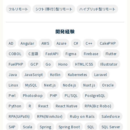
フルリモート
シフト（移行）型リモート
ハイブリッド型リモート
開発経験
AD
Angular
AWS
Azure
C#
C++
CakePHP
COBOL
C言語
FastAPI
Figma
Firebase
Flutter
FuelPHP
GCP
Go
Hono
HTML/CSS
Illustrator
Java
JavaScript
Kotlin
Kubernetes
Laravel
Linux
MySQL
Next.js
Node.js
Nuxt.js
Oracle
Perl
Photoshop
PHP
PL/SQL
PostgreSQL
Python
R
React
React Native
RPA(Biz Robo)
RPA(UiPath)
RPA(WinActor)
Ruby on Rails
Salesforce
SAP
Scala
Spring
Spring Boot
SQL
SQL Server