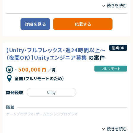
職種
装、テストを含む）
・JavaScriptを用いた開発経験4年以上
サーバーサイドエンジニア
フルスタックエンジニア
・ServiceNow開発プロジェクトでのリーダー経験（詳細設計や成果物レビ
ューなど）をお持ちの方
業務内容
詳細を見る
応募する
■案件概要
■尚可スキル
大手小売業界向けのデジタルサービス開発を推進するプロジェクトです。
・ServiceNow環境の運用・保守経験をお持ちの方
・ビジネスレベル以上の日本語能力（ネイティブレベルを想定）
■プロダクトやサービスの概要
・店舗向けスマホアプリおよびバックエンドシステムの継続的なエンハンス
■求める人物像
副業OK
【Unity・フルフレックス・週24時間以上～
開発案件です。
・顧客課題に主体的に向き合える方
・既にサービス稼働中であり、数ヶ月から半年単位で新機能追加や改善を継
・リーダーポジションで技術的牽引ができる方
（夜間OK）】Unityエンジニア募集
の案件
続的にリリースしています。
・コミュニケーション能力の高い方
500,000
フルリモート
■業務内容
~
円
／月
契約形態
・要件整理および要件定義支援
業務委託(準委任契約)
全国（フルリモートのため）
・バックエンドシステムの設計、実装、テスト
・コードレビューの実施
契約元
・リリース対応および品質向上活動
開発経験
Unity
・技術課題に対する検討、提案、改善推進
株式会社LASSIC
・ステークホルダーとの調整およびコミュニケーション
エージェントから
職種
■募集背景
・サービスの継続的な機能拡張に伴う増員募集
◎ServiceNow導入案件において要件定義からテストまで一貫して携われる
ゲームプログラマ/ゲームエンジンプログラマ
ため、上流から下流までの経験を活かせます！
■担当工程
◎開発リーダーとして設計レビューや成果物レビューを担当でき、マネジメ
業務内容
・要件定義
ント・リード経験をさらに積めます！
・基本設計
案件１：自社ARゲームの試作開発
◎フルリモート環境のため、居住地を問わず柔軟な働き方を実現できます！