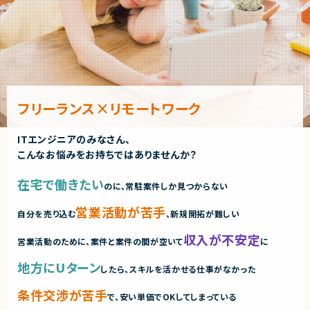
フリーランス×リモートワーク
ITエンジニアのみなさん、
こんなお悩みをお持ちではありませんか？
在宅で働きたい
のに、常駐案件しか見つからない
営業活動が苦手
自分を売り込む
、新規開拓が難しい
収入が不安定
営業活動のために、案件と案件の間が空いて
に
地方にUターン
したら、スキルを活かせる仕事がなかった
条件交渉が苦手
で、安い単価でOKしてしまっている