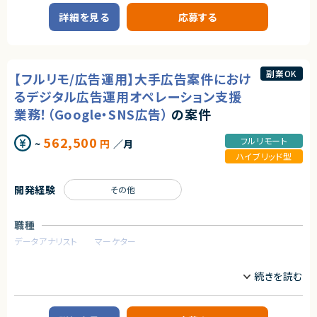
・犯罪収益移転防止法に基づく本人確認方式（マイナンバーカードのICチッ
組込みソフトウェア開発を中心とした開発プロジェクトです 。
・Databricksの構築・開発経験
詳細を見る
応募する
プ読取、本人確認書類＋容貌画像 等）への理解
・SAP ECC 6.0からのデータ抽出経験
・申し込み・口座開設などのオンボーディングで、完了率・離脱率を改善した
■プロダクトやサービスの概要
経験
・画像機器向けソフトウェア開発
契約形態
・法令・コンプライアンス要件と、ユーザー体験のトレードオフを設計で解い
・組込みLinux環境上で動作するソフトウェアおよびデバイスドライバー開発
業務委託(準委任契約)
た経験
副業OK
【フルリモ/広告運用】大手広告案件におけ
・新規プロダクトの0→1立ち上げ、または導入企業ごとの要件対応を伴うプ
■業務内容
契約元
ロダクトの開発経験
・組込みLinux環境におけるデバイスドライバーの開発
るデジタル広告運用オペレーション支援
・SQLやBIツール、アクセス解析ツールなどを用いたデータ分析の実務経験
・ソフトウェア評価および不具合解析
株式会社LASSIC
・少人数チームや成長フェーズの組織で、複数の役割を担いながらプロダク
・機能不具合および性能不具合の調査、分析、修正対応
業務！（Google・SNS広告）
の案件
トを推進した経験
・試験項目の追加および改善
エージェントから
・テストプログラムの作成
562,500
フルリモート
~
円
／月
◎SAP BWのEOS対応という市場価値の高いデータ移行プロジェクトに携
・関連ドキュメント整備
契約形態
われます！
ハイブリッド型
業務委託(準委任契約)
◎SAP BWから次世代データ基盤への移行において、調査・設計・構築まで
■募集背景
一貫して経験できます！
・開発体制強化に伴う増員募集
契約元
開発経験
その他
◎Databricks環境でのデータ基盤構築経験を積みたい方におすすめです！
◎基本フルリモート案件のため、柔軟な働き方を実現できます！
■担当工程
株式会社LASSIC
・設計 ・実装 ・テスト ・不具合解析 ・評価
職種
エージェントから
■その他補足
データアナリスト
マーケター
◎企画立案からリリース後の改善まで、プロダクトライフサイクル全体に深く
・テレワーク主体での勤務です
関与できる案件です！
・状況に応じて新横浜または横浜みなとみらいへの出社が発生する可能性
業務内容
◎AI活用・業務効率化・本人確認など社会的ニーズの高い領域のプロダクト
があります
グロース経験を積めます！
・長期参画が見込まれる案件です
■案件概要
◎エンジニア・デザイナー・ビジネスサイドと密接に連携しながら、事業成長
広告運用の内製化を推進する組織での募集です。
に直結する意思決定を担えます！
求めるスキル
AI活用を前提とした体制の中で、オペレーション領域を担うポジションです。
◎フルリモート環境でありながら裁量が大きく、プロダクトオーナーシップを