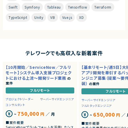
Swift
Symfony
Tableau
Tensorflow
Terraform
TypeScript
Unity
VB
Vue.js
XD
テレワークでも高収入な新着案件
【10月開始／ServiceNow／フルリ
【基本リモート/週5日】
モート】システム導入支援プロジェク
アプリ開発を牽引するバ
トにおける上流～開発リード業務
ンジニア募集（提案～要
の
案件
装）
の案件
フルリモート
フルリモート
プロジェクトリーダー
サーバーサイドエンジニア
サーバーサイドエンジニア
コンサルタント
フルスタックエンジニア
750,000
650,000
~
円
／ 月
~
円
／ 
■案件概要
■案件概要
ServiceNowプラットフォームを活用したシス
大手小売業界向けのデジタル