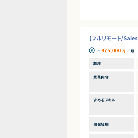
【フルリモート/Sal
975,000
~
円
／月
職種
業務内容
求めるスキル
開発経験