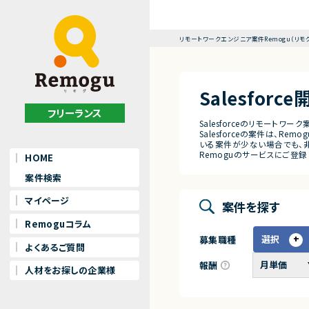
リモートワークエンジニア案件Remogu（リモ
Salesfor
フリーランス
Salesforceのリモートワー
Salesforceの案件は、R
いる案件が少ない場合でも、非公
Remoguのサービスにご登
HOME
案件検索
マイページ
案件を探す
Remoguコラム
選択
募集職種
よくあるご質問
報酬
人材をお探しの企業様