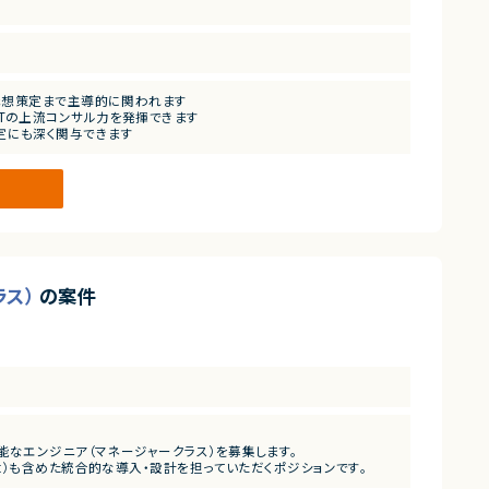
構想策定まで主導的に関われます
×ITの上流コンサル力を発揮できます
決定にも深く関与できます
を持てる案件です
ラス）
の案件
進可能なエンジニア（マネージャークラス）を募集します。
ow Assist）も含めた統合的な導入・設計を担っていただくポジションです。