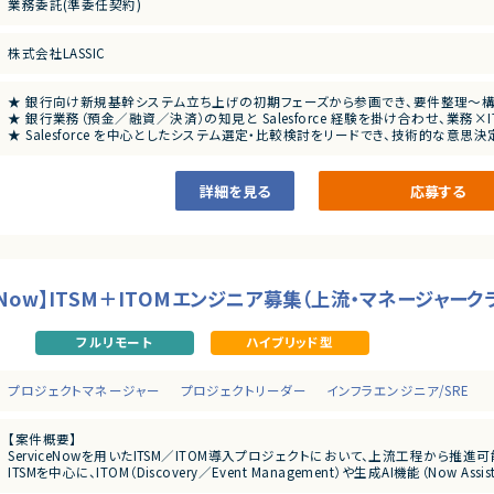
業務委託(準委任契約)
・長期案件での参画経験
株式会社LASSIC
★ 銀行向け新規基幹システム立ち上げの初期フェーズから参画でき、要件整理〜
★ 銀行業務（預金／融資／決済）の知見と Salesforce 経験を掛け合わせ、業務
★ Salesforce を中心としたシステム選定・比較検討をリードでき、技術的な意思
★ リーダーポジションとして、顧客折衝・進行管理・メンバー管理まで幅広い裁量
詳細を見る
応募する
ceNow】ITSM＋ITOMエンジニア募集（上流・マネージャーク
フルリモート
ハイブリッド型
プロジェクトマネージャー
プロジェクトリーダー
インフラエンジニア/SRE
【案件概要】
ServiceNowを用いたITSM／ITOM導入プロジェクトにおいて、上流工程から推
ITSMを中心に、ITOM（Discovery／Event Management）や生成AI機能（N