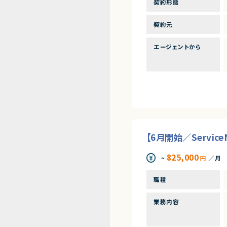
契約形態
契約元
エージェントから
【6月開始／Servi
825,000
~
円
／月
職種
業務内容