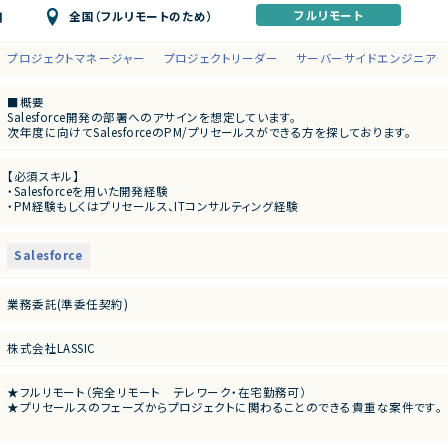
フルリモート
全国（フルリモートのため）
月
プロジェクトマネージャー
プロジェクトリーダー
サーバーサイドエンジニア
■概要
Salesforce開発の部署へのアサインを想定しています。
次年度に向けてSalesforceのPM/プリセールスができる方を探しております。
■業務内容
【必須スキル】
・プロジェクト開始前のプリセールス対応
・Salesforceを用いた開発経験
・既存案件のPM業務
・PM経験もしくはプリセールス、ITコンサルティング経験
Salesforce
業務委託(準委任契約)
株式会社LASSIC
★フルリモート（完全リモート テレワーク・在宅勤務可）
★プリセールスのフェーズからプロジェクトに関わることのできる貴重な案件です。