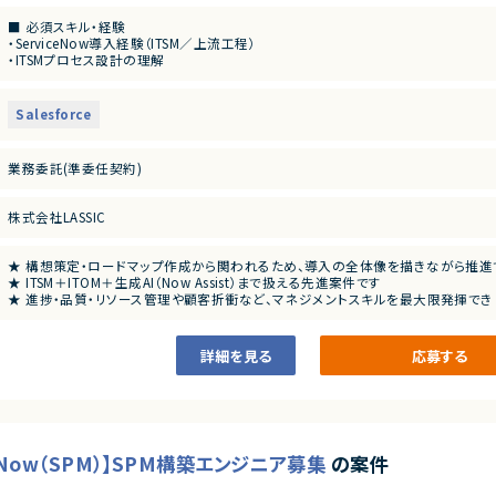
【業務内容】
■ 必須スキル・経験
・ServiceNow ITSM導入支援（上流工程中心）
・ServiceNow導入経験（ITSM／上流工程）
・ITSMプロセス設計
・ITSMプロセス設計の理解
Incident／Problem／Change Management
Incident／Problem／Change
・プランニングフェーズ対応
・プランニングフェーズ経験
構想策定、ロードマップ作成
構想策定、ロードマップ作成
・ステークホルダー調整
Salesforce
・ステークホルダー調整スキル
顧客折衝、要件整理、合意形成
顧客折衝、要件定義・整理
・ITOM関連業務
・ITOMの基礎知識
Discovery、Event Managementの導入・設計支援
業務委託(準委任契約)
Discovery／Event Managementの概念理解
・Now Assist（ITSM／ITOM）の活用・導入検討
・マネージャークラスとしての経験
・プロジェクトマネジメント
進捗・品質・リソース管理
進捗／品質／リソース管理
株式会社LASSIC
■ 尚可スキル・経験
★ 構想策定・ロードマップ作成から関われるため、導入の全体像を描きながら推進
・Now Assist（生成AI機能）の導入・活用経験
★ ITSM＋ITOM＋生成AI（Now Assist）まで扱える先進案件です
・ITOM（Discovery／Event Management）の実装経験
★ 進捗・品質・リソース管理や顧客折衝など、マネジメントスキルを最大限発揮でき
・CMDB設計・構築経験
・ITIL資格（Foundation以上）
・大規模案件の立ち上げ経験
詳細を見る
応募する
・ITSM＋ITOMの複数モジュール横断による統合設計経験
ceNow（SPM）】SPM構築エンジニア募集
の案件