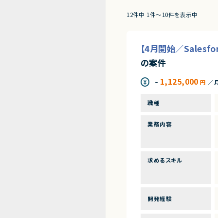
12件中 1件〜10件を表示中
【4月開始／Sales
の案件
1,125,000
~
円
／
職種
業務内容
求めるスキル
開発経験