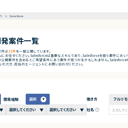
グ）
Salesforce
ce開発案件一覧
ク案件は
12件
を一般公開しています。
emoguにお任せください。Salesforceは重要なスキルであり、Salesforceを扱
開案件を含めるとご希望条件にあう案件が見つかるかもしれません。Salesforceの開
録いただき、担当のエージェントにお問い合わせください。
選択
働き方
フルリモ
開発経験
社名