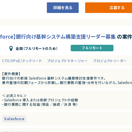
詳細を見る
応募する
esforce】銀行向け基幹システム構築支援リーダー募集
の案
フルリモート
全国（フルリモートのため）
CTO/VPoE/テックリード
プロジェクトマネージャー
プロジェクトリーダー
【案件概要】
銀行向けの新規 Salesforce 基幹システム構築検討支援案件です。
要件整理の初期フェーズから参画し、銀行業務の整理・分析を行いながら、Salesfo
ただきます。
新規システム立ち上げにおけるリーダーポジションとして、業務改善・システム導入
＜必須スキル＞
・Salesforce 導入または刷新プロジェクトの経験
【業務内容】
・銀行業務に関する知識（預金／融資／決済 等）
・銀行業務プロセス（預金／融資／決済 等）の整理・分析
・Salesforce を用いた要件定義・設計の経験
・Salesforce を中心としたシステム要件定義
・プロジェクトリーダー経験
・Salesforce 利用を前提としたシステム選定支援、比較検討
・顧客／関係者との調整・折衝スキル
・プロジェクト全体の進行管理
Salesforce
・顧客および関係者との調整・折衝
＜尚可スキル＞
・メンバーのタスク管理、フォロー
・業務分析、業務フロー改善の経験