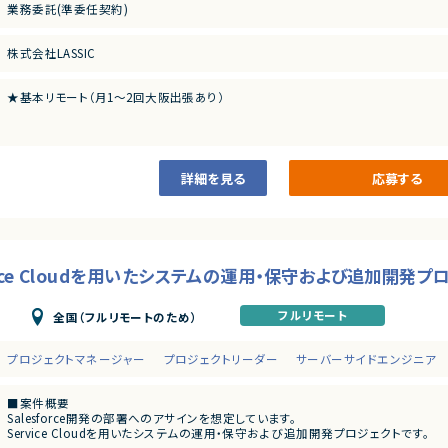
Salesforce
業務委託(準委任契約)
・Sales Cloud / Service Cloud（基本機能）
・Experience Cloud / Manufacturing Cloud（特化型）
Heroku
株式会社LASSIC
★基本リモート（月1～2回大阪出張あり）
詳細を見る
応募する
Service Cloudを用いたシステムの運用・保守および追加開発
フルリモート
全国（フルリモートのため）
プロジェクトマネージャー
プロジェクトリーダー
サーバーサイドエンジニア
■案件概要
Salesforce開発の部署へのアサインを想定しています。
Service Cloudを用いたシステムの運用・保守および追加開発プロジェクトです。