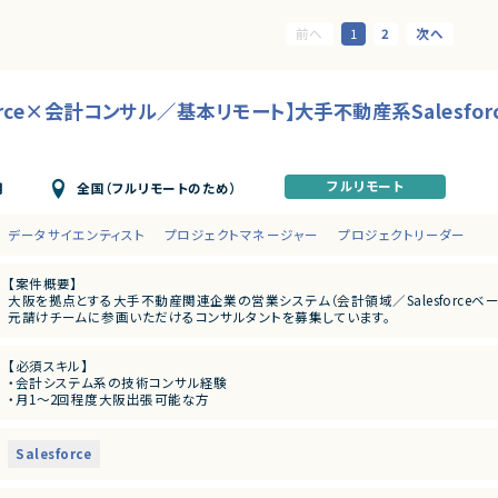
1
2
force×会計コンサル／基本リモート】大手不動産系Salesf
フルリモート
全国（フルリモートのため）
月
データサイエンティスト
プロジェクトマネージャー
プロジェクトリーダー
【案件概要】
大阪を拠点とする大手不動産関連企業の営業システム（会計領域／Salesforceベ
元請けチームに参画いただけるコンサルタントを募集しています。
現在、元請け側では3名が参画中です。
【必須スキル】
【業務内容】
・会計システム系の技術コンサル経験
エンド企業ビジネスサイドとの壁打ち・ヒアリングを通じた要件定義
・月1～2回程度大阪出張可能な方
Salesforce を中心とした会計領域のシステム要件整理
要件定義後、開発ベンダー（ブリッジSE）との連携を行い、基本設計に落とし込み
【尚可スキル】
元請けチームの一員として、上流工程におけるコンサルティング支援を実施
・Salesforce、Herokuなどの技術理解
都内からのテレワーク可（月1〜2回の大阪出張あり）
Salesforce
【開発環境・技術スタック】