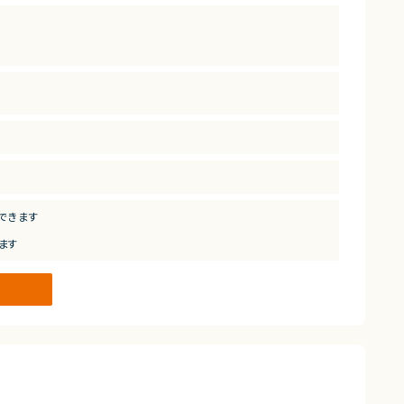
できます
ます