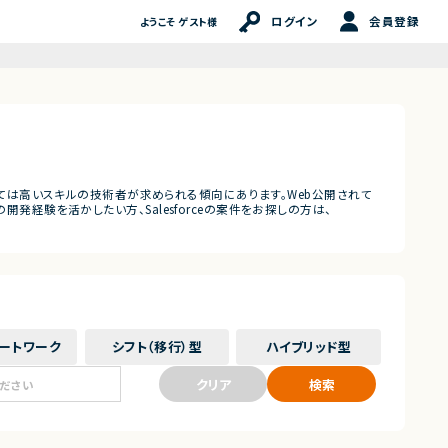
ログイン
会員登録
ようこそ ゲスト様
う案件においては高いスキルの技術者が求められる傾向にあります。Web公開されて
発経験を活かしたい方、Salesforceの案件をお探しの方は、
ート
ワーク
シフト（移行）
型
ハイブリッド
型
クリア
検索