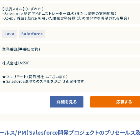
■業務内容
【必須スキル】（いずれか）
以下いずれかの業務を担当いただきます。
・Salesforce 認定アドミニストレーター資格（または同等の実務知識）
①リーダー
・Apex / Visualforce を用いた開発実務経験（②の開発枠を希望される場合）
②開発および 問い合わせ対応
・システム運用におけるマニュアル作成や、ユーザーサポートの経験
③オペレーター レポートやマニュアル作成
④ServiceCloud＋Apex Visualuforce
Java
Salesforce
業務委託(準委任契約)
株式会社LASSIC
★フルリモート（初日出社はございます）
★Salesforce環境でのスキルを活かせる案件です。
詳細を見る
応募する
プリセールス/PM】Salesforce開発プロジェクトのプリセール