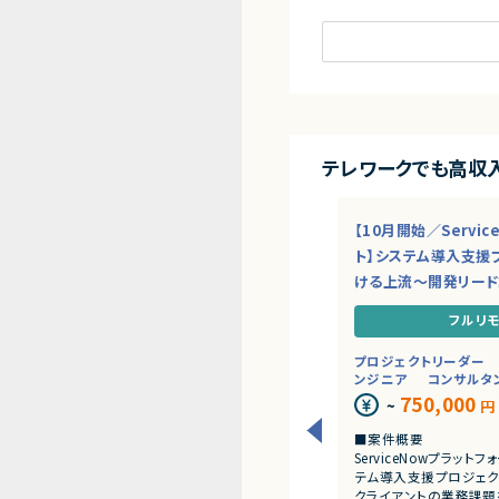
SAP×インフラエンジニア/
SAP×サーバーサイドエ
SAP×Androidエンジニ
SAP×QA・テストエンジ
SAP×AI/LLM/機械学
SAP×データエンジニア
テレワークでも高収
SAP×スクラムマスター案
SAP×コンサルタント案件
【10月開始／Servi
SAP×マーケター案件一覧
ト】システム導入支援
ける上流～開発リー
開発経験×働き方
SAP×フルリモート案件一
フルリ
SAP×ハイブリッド型リモ
プロジェクトリーダー
ンジニア
コンサルタ
開発経験×月収
750,000
~
円
SAP×月収30万円以上案
■案件概要
SAP×月収50万円以上案
ServiceNowプラッ
SAP×月収70万円以上案
テム導入支援プロジェク
クライアントの業務課題