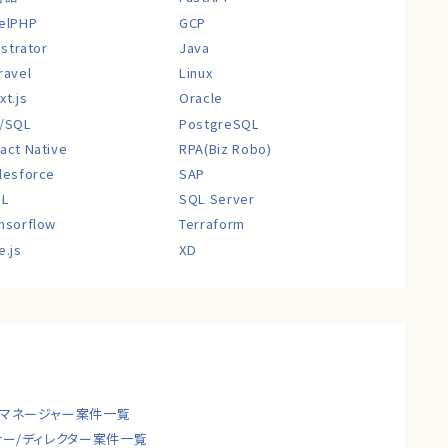
elPHP
GCP
lustrator
Java
ravel
Linux
xt.js
Oracle
/SQL
PostgreSQL
act Native
RPA(Biz Robo)
lesforce
SAP
QL
SQL Server
nsorflow
Terraform
e.js
XD
トマネージャー案件一覧
ナー/ディレクター案件一覧