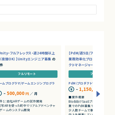
ンドエンジニア案件一覧
ニア案件一覧
グラマ/ゲームエンジンプログラマ案件一覧
エンティスト案件一覧
リスト案件一覧
ダクトマネージャー）案件一覧
SE/セキュリティエンジニア案件一覧
クエンジニア案件一覧
Unity・フルフレックス・週24時間以上
【PdM/週5日/フルリモ】AI・S
ター案件一覧
（夜間OK）】Unityエンジニア募集
の
業務効率化プロダクトを推進
件
クトマネージャー募集
の案件
行）型リモート案件一覧
フルリモート
フルリモート
ームプログラマ/ゲームエンジンプログラ
PdM（プロダクトマネージャー）
1,150,000
~
円
／ 月
500,000
~
円
／ 月
円以上案件一覧
■案件概要
件１：自社ARゲームの試作開発
BtoB向けSaaSプロダクトを展
円以上案件一覧
実写ARを使った町中でリアルアドベンチャ
業でのPdM募集です。
円以上案件一覧
ゲームのシステム開発
少人数チームで事業成長とプロダ
向上を推進しています。