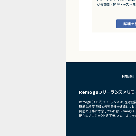
SAP×月収90万円以上案
から設計・開発・テスト
だきます。
開発経験×時給
■業務内容
SAP×時給1000円以上案
詳細を
・顧客との要件ヒアリ
SAP×時給3000円以上案
・ServiceNowを用
開発、テスト
SAP×時給5000円以上案
・JavaScriptによる
・ワークフロー設計お
・詳細設計書、テスト仕
作成
・成果物レビューおよ
・開発メンバーへの技術
■体制
利用規約
・少人数体制でのプロジ
・クライアントおよび開
Remoguフリーランス×リモ
ニケーションあり
Remogu（リモグ）フリーランスは、在
■募集背景
簡単な経歴情報と希望条件を連絡しておけ
プロジェクト拡大に伴
目前の仕事に専念していれば、Remogu
現在のプロジェクト終了後、スムーズに次