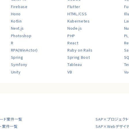
Firebase
Flutter
Fu
Hono
HTML/CSS
Il
Kotlin
Kubernetes
La
Next.js
Node.js
Nu
Photoshop
PHP
PL
R
React
Re
RPA(WinActor)
Ruby on Rails
Sa
Spring
Spring Boot
S
Symfony
Tableau
Te
Unity
VB
Vu
クリード案件一覧
SAP×プロジェク
ダー案件一覧
SAP×Webデザイ