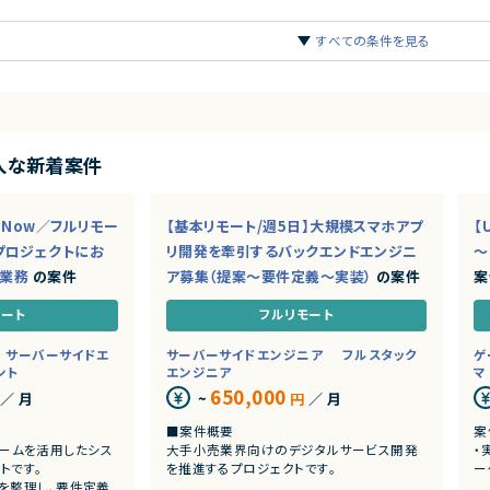
SRE案件一覧
SAP×フロントエ
すべての条件を見る
ンジニア案件一覧
SAP×iOSエンジ
ア案件一覧
SAP×ゲームプロ
ニア案件一覧
SAP×データサイ
習エンジニア案件一覧
SAP×データアナ
案件一覧
SAP×PdM（プロ
入な新着案件
件一覧
SAP×情シス/社内
一覧
SAP×フルスタッ
ceNow／フルリモー
【基本リモート/週5日】大規模スマホアプ
【
SAP×講師/メン
プロジェクトにお
リ開発を牽引するバックエンドエンジニ
～
ド業務
の案件
ア募集（提案～要件定義～実装）
の案件
案
覧
SAP×シフト（移
モート
フルリモート
ート案件一覧
サーバーサイドエ
サーバーサイドエンジニア
フルスタック
ゲ
ント
エンジニア
マ
650,000
／ 月
~
円
／ 月
件一覧
SAP×月収40万
■案件概要
案
件一覧
SAP×月収60万
トフォームを活用したシス
大手小売業界向けのデジタルサービス開発
・
件一覧
SAP×月収80万
トです。
を推進するプロジェクトです。
ー
を整理し、要件定義