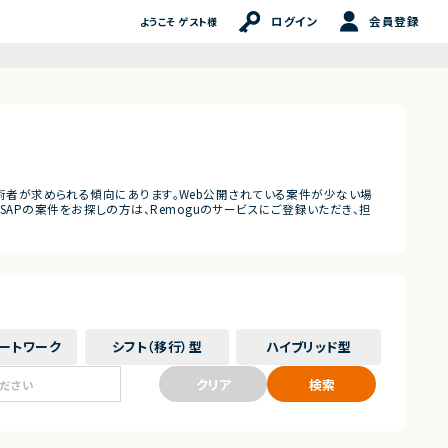
ログイン
会員登録
ようこそ ゲスト様
の技術者が求められる傾向にあります。Web公開されている案件が少ない場
APの案件をお探しの方は、Remoguのサービスにご登録いただき、担
ート
ワーク
シフト（移行）
型
ハイブリッド
型
クリア
検索