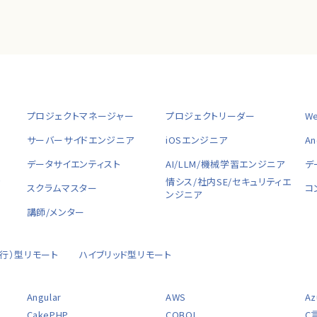
プロジェクトマネージャー
プロジェクトリーダー
W
サーバーサイドエンジニア
iOSエンジニア
A
データサイエンティスト
AI/LLM/機械学習エンジニア
デ
ャ
情シス/社内SE/セキュリティエ
スクラムマスター
コ
ンジニア
講師/メンター
移行）型リモート
ハイブリッド型リモート
Angular
AWS
Az
CakePHP
COBOL
C