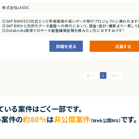
■その他補足
・フルリモート勤務 （初日のみ目黒へ出社）
株式会社LASSIC
◎SAP BWのEOS対応という市場価値の高いデータ移行プロジェクトに携われます
◎SAP BWから次世代データ基盤への移行において、調査・設計・構築まで一貫して
◎Databricks環境でのデータ基盤構築経験を積みたい方におすすめです！
◎基本フルリモート案件のため、柔軟な働き方を実現できます！
詳細を見る
応募する
1
ている案件はごく一部です。
う案件の
約80％
は
非公開案件
です。
（Web公開NG）