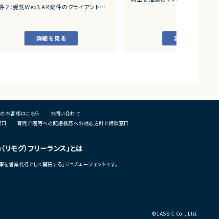
万円以上案件一覧
件２：受託Web3 AR案件のクライアント開
■プロダクトやサービスの概要
アートとARをつかったWeb3案件
・AI活用の業務効率化サービス
・ワークフロー管理サービス
円以上案件一覧
詳細を見る
詳細を見る
・業務管理サービス
円以上案件一覧
・オンライン認証関連サービス
・新規サービス開発プロジェクト
円以上案件一覧
■業務内容
・担当プロダクトの課題設定、施
・仕様策定、要件定義、開発ディレ
・開発からリリース後の改善施策
・ユーザーインタビューおよび定
のお客様はこちら
お問い合わせ
析
窓口
育児介護等への配慮義務への対応方針と相談窓口
・仮説立案、検証、優先順位付け
・KPI設計、ロードマップ策定およ
・エンジニア、デザイナー、CS、Bi
u（リモグ）フリーランス」とは
ングとの連携推進
事を営業代行として開拓する」ジョブエージェントです。
■募集背景
・既存サービス拡大および新規プ
化に伴う体制増強
■担当工程
・要件定義
©LASSIC Co., Ltd.
・仕様設計