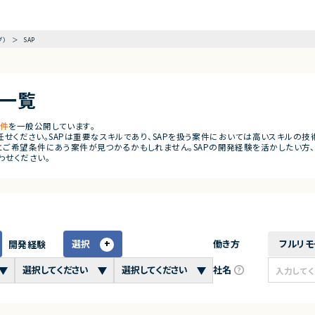
グ）
SAP
件一覧
1件
を一般公開しています。
にお任せください。SAPは重要なスキルであり、SAPを扱う案件においては高いスキル
ご希望条件にあう案件が見つかるかもしれません。SAPの開発経験を活かしたい方、S
わせください。
選択
働き方
フルリモ
開発経験
社名