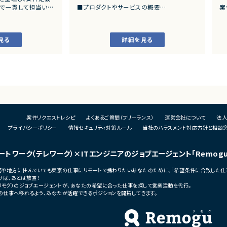
件一覧
SAP×月収100
まで一貫して担当いた
■プロダクトやサービスの概要
案
・店舗向けスマホアプリおよびバックエンド
発
システムの継続的なエンハンス開発案件で
・
す。
件一覧
SAP×時給2000
見る
詳細を見る
ングおよび要件定義
・既にサービス稼働中であり、数ヶ月から半
件一覧
SAP×時給4000
いた業務システムの設計、
年単位で新機能追加や改善を継続的にリリ
ースしています。
件一覧
SAP×時給6000
カスタマイズ開発
よび各種機能実装
■業務内容
様書等のドキュメント
・要件整理および要件定義支援
・バックエンドシステムの設計、実装、テスト
び品質管理
・コードレビューの実施
支援、進捗管理
・リリース対応および品質向上活動
案件リクエストレシピ
よくあるご質問（フリーランス）
運営会社について
法人
・技術課題に対する検討、提案、改善推進
・ステークホルダーとの調整およびコミュニ
プライバシーポリシー
情報セキュリティ対策ルール
当社のハラスメント対応方針と相談
ェクト推進
ケーション
発メンバーとのコミュ
ートワーク（テレワーク）
×ITエンジニアのジョブエージェント
「Remog
■募集背景
・サービスの継続的な機能拡張に伴う増員募
宅勤務や地方に住んでいても東京の仕事にリモートで携わりたいあなたのために、「希望条件に合致した仕
集
ば、あとは放置！
う増員募集
（リモグ）のジョブエージェントが、あなたの希望に合った仕事を探して営業活動を代行。
■担当工程
の仕事へ移れるよう、あなたが活躍できるポジションを開拓してきます。
・要件定義
・基本設計
・詳細設計
・実装