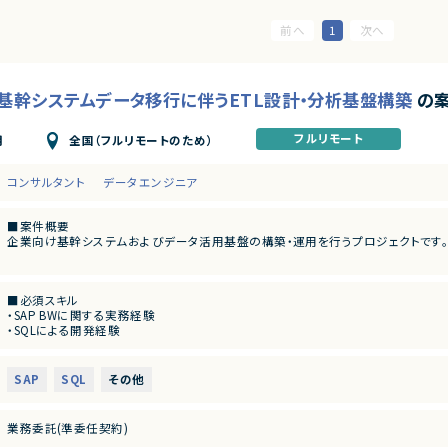
1
P】基幹システムデータ移行に伴うETL設計・分析基盤構築
の
フルリモート
全国（フルリモートのため）
月
コンサルタント
データエンジニア
■案件概要
企業向け基幹システムおよびデータ活用基盤の構築・運用を行うプロジェクトです
■プロダクトやサービスの概要
・SAP ECC 6.0およびSAP BWからDatabricks環境へのデータ連携・移行を実施しま
■必須スキル
・EOSを迎えるSAP BW環境の刷新に伴い、既存帳票出力ロジックのリプレイスを行
・SAP BWに関する実務経験
・SQLによる開発経験
■業務内容
・既存ロジックの調査およびETL設計書の作成経験
・SAP BWの既存データモデルおよび帳票出力ロジックの調査、分析
・SAP ECC 6.0／SAP BWからDatabricksへのデータ連携方式の設計
■尚可スキル
・ETL処理の基本設計、詳細設計および設計書作成
SAP
SQL
その他
・Databricksの構築・開発経験
・Databricks上での分析用データ基盤および帳票出力基盤の構築
・SAP ECC 6.0からのデータ抽出経験
・各種データ検証、テスト対応
・周辺システムとのデータ連携設計および実装支援
業務委託(準委任契約)