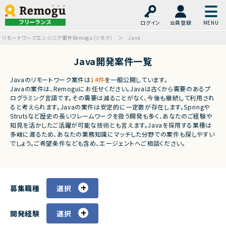
フリーランス
ログイン
会員登録
リモートワークエンジニア案件Remogu（リモグ）
Java
Java開発案件一覧
Javaのリモートワーク案件は
14件
を一般公開しています。
Javaの案件は、Remoguにお任せください。Javaは古くから需要のあるプ
ログラミング言語です。その需要は減ることがなく、今後も継続して利用され
ると考えられます。Javaの案件は安定的に一定数が存在します。Springや
Strutsなど歴史の長いフレームワークを扱う開発も多く、あなたのご経験や
知見を活かしたご活躍が可能な技術とも言えます。Javaを採用する業種は
多岐に渡るため、あなたの業務知識にマッチした分野での案件も探しやすい
でしょう。ご希望条件なども含め、エージェントへご相談ください。
募集職種
選択
開発経験
選択