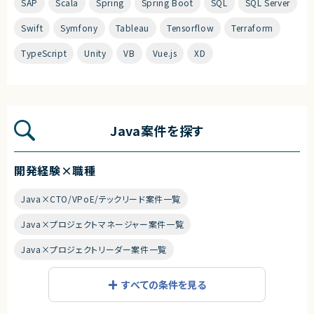
SAP
Scala
Spring
Spring Boot
SQL
SQL Server
Swift
Symfony
Tableau
Tensorflow
Terraform
TypeScript
Unity
VB
Vue.js
XD
Java案件を探す
開発経験×職種
Java×CTO/VPoE/テックリード案件一覧
Java×プロジェクトマネージャー案件一覧
Java×プロジェクトリーダー案件一覧
Java×Webデザイナー/ディレクター案件一覧
すべての条件を見る
Java×インフラエンジニア/SRE案件一覧