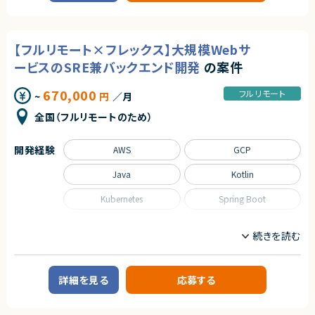
シニアエンジニアとしての強みを活かせる環境です。
■プロダクトやサービスの概要
・フルリモートで働くことができます！
契約形態
・既存のアプリケーション実行基盤（WebLogic）のリプレイス
・まだ少人数の成長フェーズにて、コアメンバーとして携わることができま
業務委託(準委任契約)
す！
■業務内容
・自社SaaSプロダクトのリードに携わることができます！
【フルリモート×フレックス】大規模Webサ
・WebLogicからJBossへの移行方式検討
契約元
・JBoss環境の設計・構築
ービスのSRE兼バックエンド開発
の案件
・AWS環境上での設定および動作検証
株式会社LASSIC
・移行に伴う影響調査および課題整理
670,000
・非機能要件（性能・可用性）の整理
フルリモート
エージェントから
~
円
／月
・性能試験〜負荷試験のテスト設計および評価
◎基幹システムの刷新プロジェクトに携われるため、上流から運用まで幅広
・各種検証および移行支援
全国（フルリモートのため）
い経験が積めます！
・関係者との技術的調整
◎既存資産の改善とモダン化の両方に関われるため、技術的な成長機会が
豊富です！
■担当工程
開発経験
AWS
GCP
◎社内ユーザーと距離が近く、ビジネスへの貢献実感を持ちながら開発で
・要件整理〜設計、構築、テスト、評価まで一貫して担当
きます！
Java
Kotlin
◎ハイブリッド勤務のため、リモートと出社のバランスが取れた働き方が可
求めるスキル
能です！
Kubernetes
Spring Boot
■必須スキル
・Java系アプリケーションサーバの設計・構築経験
・JBoss導入または設計経験
職種
・ミドルウェア移行プロジェクト経験
インフラエンジニア/SRE
サーバーサイドエンジニア
・自走して設計・検証を推進できる方
・非機能テスト設計経験
（性能試験〜負荷試験までアプリTと足並み揃えてテストを進めていける方）
業務内容
詳細を見る
応募する
■案件概要
■尚可スキル
求職者向けWebサービスの開発にて、SREおよびバックエンドエンジニアと
・WebLogic設計・構築経験
して、プロダクトの信頼性向上と機能開発の両方に関わっていただきます。
・WebLogic→JBoss移行経験