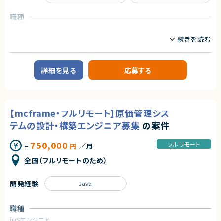
・Delmia Apriso（APRISO）の導入または開発経験
・製造業における業務知識
職種
生産管理／在庫管理／品質管理いずれか
・SQLを用いた開発経験
データサイエンティスト
サーバーサイドエンジニア
・Java／.NET等、何らかのプログラミング経験
・要件定義〜設計フェーズの実務経験
業務内容
【案件概要】
【尚可スキル・経験】
FinTechサービスにおけるデータサイエンス／AIエンジニアポジションです。
・SAPなどERPとのシステム連携経験
詳細を見る
応募する
先端のAI技術・データサイエンス技術を活用し、為替リスクという金融領域
・グローバル案件への参画経験
の社会課題を解決するプロダクト開発に携わります。
・AWS／Azureなどクラウド環境の知見
今後アジアを皮切りに海外展開も予定しており、グローバル展開を見据えた
・BIツールを用いたデータ分析・可視化の経験
開発に関われる環境です。
契約形態
【mcframe・フルリモート】原価管理シス
【業務内容】
業務委託(準委任契約)
技術部門にて、以下のようなデータサイエンス・AI関連業務を担当します。
テムの設計・構築エンジニア募集
の案件
・為替リスクヘッジアルゴリズムの開発
契約元
・自社FinTechサービスのバックエンドデータ処理開発
750,000
・顧客向けデータ分析・コンサルティング業務
フルリモート
~
円
／月
株式会社LASSIC
・生成AIを活用した社内業務効率化の企画・実装
・顧客のサービス利用状況を把握する仕組みの自動化
全国（フルリモートのため）
エージェントから
・課題発見から、データ分析、モデル設計、実装・導入までの一連の業務
★ 要件定義から設計・導入まで一貫して関われ、MES領域の専門性をさら
それぞれの専門分野を持ちながら、課題解決型の開発に主体的に取り組ん
開発経験
Java
に高められます
でいただきます。
★ 基幹システム連携やデータ連携の経験を積みたい方に最適です
求めるスキル
職種
【必須スキル・経験】
iOSエンジニア