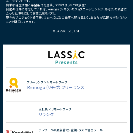
エージェントです。
Java×月収40万円以上案件一覧
・長期参画前提案件
簡単な経歴情報と希望条件を連絡しておけば、あとは放置！
目前の仕事に専念していれば、Remogu（リモグ）のジョブエージェントが、あなたの希望に
Java×月収50万円以上案件一覧
合った仕事を探して営業活動を代行。
現在のプロジェクト終了後、スムーズに次の仕事へ移れるよう、あなたが活躍できるポジシ
ョンを開拓してきます。
Java×月収60万円以上案件一覧
©LASSIC Co., Ltd.
Java×月収70万円以上案件一覧
Java×月収80万円以上案件一覧
Java×月収90万円以上案件一覧
Presents
Java×月収100万円以上案件一覧
フリーランス×リモートワーク
Remogu（リモグ）フリーランス
開発経験×時給
Java×時給1000円以上案件一覧
正社員×リモートワーク
Java×時給2000円以上案件一覧
リラシク
Java×時給3000円以上案件一覧
テレワークの勤怠管理・監視・タスク管理ツール
Java×時給4000円以上案件一覧