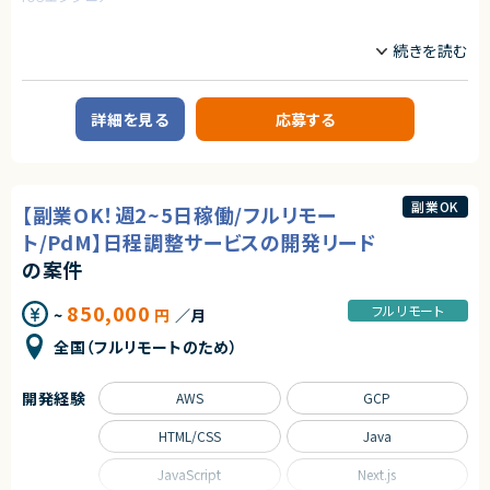
・プログラミング経験（目安：1年以上）
※言語・開発規模不問／自主学習レベルも可
業務内容
・データ分析の基礎知識・経験
原価管理システムの構築プロジェクトに入り、プロジェクトを牽引いただけ
（統計・機械学習／自主学習レベルも可）
る方を探しています。
・金融分野、AI、データサイエンスへの興味・関心
■業務内容
詳細を見る
応募する
【歓迎スキル・経験】
mcframeを中心に受託開発していらっしゃる企業様です。
・Python / R / Java / PHP 等での開発経験
現在参画中のメンバーが急遽欠員が発生したため、リプレイスでの募集とな
・生成AIを用いたサービス開発・リリース経験
ります。
・高度な数学（確率過程等）を用いた研究・開発経験
詳細については、面談にてご説明いたします。
・大規模データ分析の実務経験
・クラウドサービスの設計・構築・運用経験
副業OK
【副業OK！週2~5日稼働/フルリモー
求めるスキル
・データベース設計・運用経験
ト/PdM】日程調整サービスの開発リード
・会計処理に関する知識
【必須スキル】
・英語でのコミュニケーションスキル
・原価管理のシステムにおける、設計・開発経験
の案件
【求める人物像】
【尚可スキル】
850,000
フルリモート
・技術を使って社会を良くしたい方
~
円
／月
・mcframeにおける、原価管理についてのご経験
・データで世の中の現象を解明したい方
・顧客対応の経験、リーダー経験
全国（フルリモートのため）
・グローバル展開に挑戦したい方
・社会貢献性の高いプロダクト開発に関わりたい方
契約形態
・新しい技術・分野への探究心がある方
業務委託(準委任契約)
開発経験
AWS
GCP
・セルフマネジメントができる方
・顧客のリアルな声を大切にしたい方
契約元
HTML/CSS
Java
契約形態
株式会社LASSIC
JavaScript
Next.js
業務委託(準委任契約)