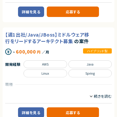
・小規模チームでの技術リード・コードレビュー経験
職種
な手法が使われ続けてきた領域でもあります。
近年は、業務のデジタル化・生産性向上の流れを背景に、この分野自体が急
インフラエンジニア/SRE
サーバーサイドエンジニア
【尚可スキル】
速に注目され、改善ニーズが顕在化しています。
詳細を見る
応募する
・TDD、DDDなど品質を重視した開発手法への理解・関心
本サービスは、その中でも機能面・体験面の両方で優位性を持ち、将来的に
業務内容
・新規事業の立ち上げ〜グロースフェーズの開発経験
はビジネスに欠かせないインフラ的存在となるポテンシャルを備えていま
・LLM / 生成AIを組み込んだプロダクトのPoC・開発経験
■案件概要
す。
・Salesforce等、外部SaaS API連携の設計・実装経験
企業向け研修事業を支える基幹システムの開発・運用を担うコーポレートエ
ンジニア募集です。
求めるスキル
【週1出社/Java/JBoss】ミドルウェア移
【求める人物像】
◆スキル・経験
・技術を通じて質の高いプロダクトづくりを追求できる方
■業務内容
行をリードするアーキテクト募集
の案件
・Web／SaaSプロダクトにおけるPdMまたはそれに準ずる役割の経験
・新しい技術や開発手法に対して主体的にキャッチアップできる方
・社内基幹システムの設計・開発・運用
（プロダクト企画、要件定義、改善サイクルへの継続的な関与）
・チーム開発において周囲と協調しながらリードできる方
・要件定義、設計、実装、テスト対応
600,000
・ユーザー課題を起点とした機能設計・仕様設計の経験
ハイブリッド型
~
円
／月
・問い合わせ対応、運用保守作業
・UI/UXに関する基礎的な知識・判断力
・既存システムの改修および改善推進
・開発優先度の設計・ロードマップ策定の経験
契約形態
・エンジニアと円滑にコミュニケーションできる技術理解
開発経験
AWS
Java
求めるスキル
業務委託(準委任契約)
・関係者（営業・CS・経営層）と連携しながらプロダクトを推進した経験
■必須スキル
・障害対応・運用改善など、プロダクト品質に責任を持った経験
Linux
Spring
契約元
・業務システム（Webアプリケーション）の開発経験（3年以上）
・自ら課題を発見し、主体的に意思決定・推進できる姿勢
・RDBを用いたデータ抽出やSQLクエリ作成を伴うシステム運用保守の経験
株式会社LASSIC
（2年以上）
職種
契約形態
・非エンジニア（社内ユーザー等）からの要望や問合せ対応などのコミュニ
エージェントから
インフラエンジニア/SRE
サーバーサイドエンジニア
業務委託(準委任契約)
ケーションの経験
★ Salesforce連携を見据えた設計・実装で、アーキテクト力を発揮できます。
業務内容
契約元
将来拡張を前提とした設計が求められ、SaaS連携や中長期視点の技術判断
■尚可スキル
に裁量を持って関われます。
・会計システムに関するドメイン知識（日商簿記3級程度、またはそれに準ず
■案件概要
株式会社LASSIC
★ 小規模スクラムチームで技術リードとして活躍可能です。
る実務知識をお持ちの方）
小売業界向けシステム基盤の刷新プロジェクトです。
詳細を見る
応募する
要件定義〜テストまで一貫対応＋コードレビューや設計面でのリードなど、
・ASP.NET、Javaを用いた開発経験
エージェントから