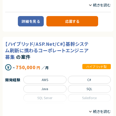
職種
る存在になれるプロダクトは決して多くありません。
本サービスは、まさにその可能性を持つプロダクトであり、さらにその中心メ
フロントエンドエンジニア
サーバーサイドエンジニア
ンバーとして関われるフェーズは、まだ組織がコンパクトな「今」だけです。
自らの判断やアウトプットでプロダクトと事業を前進させ、社会に価値ある
業務内容
仕組みを残したい方のチャレンジを歓迎します。
詳細を見る
応募する
【案件概要】
◆募集背景
営業向け商談解析システムの追加開発案件です。
事業成長を次の段階へ進めるにあたり、プロダクト開発体制および組織基
会議音声をAIで解析し、議事録作成や商談内容の評価を行う既存システム
盤を強化することを目的とした増員募集です。
に対し、会議単位から顧客単位での分析が可能となる機能拡張を実施しま
す。
【ハイブリッド/ASP.Net/C#】基幹システ
◆会社・事業について
将来的な活用を見据え、Salesforce連携を考慮した設計・実装を行います。
当社は、ビジネスシーンにおける日程調整業務を効率化するSaaSを自社で
ム刷新に携わるコーポレートエンジニア
企画・開発・提供しているスタートアップ企業です。
【業務内容】
募集
の案件
創業以来、外部資本に依存せず、継続的な売上成長と黒字経営を実現して
・会議音声解析AIを用いた商談解析システムの追加開発・改修
います。
・既存の会議単位分析から、顧客単位でのデータ集約・分析機能への拡張
提供しているサービスは、機能性やユーザー体験の評価が高く、国内のみな
・Salesforce連携を前提としたアーキテクチャ設計・実装
750,000
ハイブリッド型
~
円
／月
らず海外からも注目され、グローバルに利用が拡大しています。
・要件定義〜テストまで一貫した開発対応
・小規模チームにおける技術リード、コードレビュー
◆プロダクトの特長
・スクラム開発における設計・実装・品質向上への貢献
開発経験
AWS
C#
独自技術・特許を活用した他社にはない機能群
明確な差別化による高い市場競争力
求めるスキル
Java
SQL
大手企業から成長企業まで、幅広い業種での導入実績（数万社規模）
【必須スキル】
・Webアプリケーションの設計・実装経験（5年以上）
プロダクトとしての評価と実績がすでに確立されており、今後のスケールに
SQL Server
Salesforce
・Java、Go、TypeScriptなど型のある言語での開発経験
おいても大きな成長余地を持っています。
・React / Next.js を用いたフロントエンド開発経験
VB
・Kotlin または Java でのバックエンド開発経験
◆マーケットの魅力
・設計〜テストまでを1人称で完遂できる開発スキル
日程調整は、多くの人が日常的に行う業務である一方、長年にわたり非効率