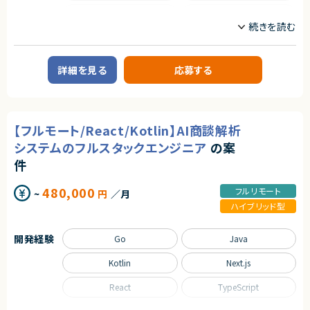
エージェントから
Python
React
契約元
★フルリモートでのご参画が可能です！
株式会社LASSIC
Ruby on Rails
SQL
エージェントから
Spring
Spring Boot
詳細を見る
応募する
★ 為替リスクという社会性の高い金融課題に、AI・データサイエンスで直接
アプローチできます
TypeScript
★ 課題発見〜分析〜モデル設計〜実装まで一気通貫で関われ、裁量の大き
い開発環境です
職種
★ 生成AI活用やアルゴリズム開発など、先端技術を実サービスで試せるポ
【フルモート/React/Kotlin】AI商談解析
ジションです
CTO/VPoE/テックリード
プロジェクトマネージャー
★ アジアを皮切りにした海外展開を見据え、グローバル志向のプロダクト開
プロジェクトリーダー
インフラエンジニア/SRE
システムのフルスタックエンジニア
の案
発に携われます
フロントエンドエンジニア
サーバーサイドエンジニア
件
業務内容
480,000
フルリモート
~
円
／月
◆業務内容
日程調整を支援するSaaSプロダクトにおいて、企画・設計から改善まで、プ
ハイブリッド型
ロダクト開発を主導していただくポジションです。
・顧客課題を起点とした機能設計・UX/UI設計
開発経験
・開発テーマの優先順位付けおよび進行マネジメント
Go
Java
・技術的視点を活かした営業・カスタマーサポート支援
・障害対応や運用面の改善を含むプロダクト品質の担保
Kotlin
Next.js
・上記に付随する、経営・顧客・開発をつなぐ横断的な役割
React
TypeScript
◆応募者へのメッセージ
多くのサービスが生まれては消える中で、ビジネスの基盤として長く使われ