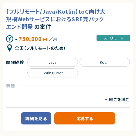
（移行対象：WebLogicバージョン：10.3.3、Javaバージョン：不明）
■具体的な業務内容
・AWS環境での設計・構築経験（EC2を想定）
【フルリモート/Java/Kotlin】toC向け大
・Webアプリケーションの設計・開発・改善
・JVMチューニング経験
・インフラ（AWS/GCP）の設計・構築・運用
規模WebサービスにおけるSRE兼バック
・Java／Spring Frameworkに関する知見
・CI/CDパイプラインおよびデリバリー基盤の設計・改善
・性能試験・負荷試験経験
エンド開発
の案件
・モニタリング環境の設計・運用（Datadog等）
・システム基盤アーキテクト経験
・セキュリティ対策およびガイドライン策定
・サービスの安定運用・障害対応・パフォーマンス改善
750,000
フルリモート
契約形態
~
円
／月
・技術選定および開発プロセス改善
業務委託(準委任契約)
全国（フルリモートのため）
■担当工程
要件定義～設計・開発・運用改善まで一気通貫で担当
契約元
開発経験
Java
Kotlin
株式会社LASSIC
求めるスキル
■必須要件：
Spring Boot
エージェントから
・JavaまたはKotlin（Spring Boot）によるWebサービス開発経験（5年以
◎ミドルウェア刷新という上流から関与できるため、アーキテクト経験を深め
上）
職種
られます！
・AWS/GCP等クラウド環境での設計・構築・運用経験
◎性能試験・非機能設計まで関われるため、基盤エンジニアとしての総合力
・Docker/Kubernetes、IaC、CI/CDを活用した運用経験
CTO/VPoE/テックリード
インフラエンジニア/SRE
が向上します！
・システムの信頼性向上・監視運用改善経験
サーバーサイドエンジニア
◎AWS環境での構築・検証経験を実務で積むことができます！
・テックリード経験
◎少人数体制で裁量を持って推進できるため、主体的に動ける方に最適で
業務内容
す！
■尚可要件：
■案件概要
・Datadog等の監視ツール利用経験
詳細を見る
応募する
toC向けWebサービスの開発・運用をお任せします。
・セキュリティ、ネットワーク、DBに関する深い知識
・toCサービス開発経験
■業務内容
・Webアプリケーション開発
■求める人物像：