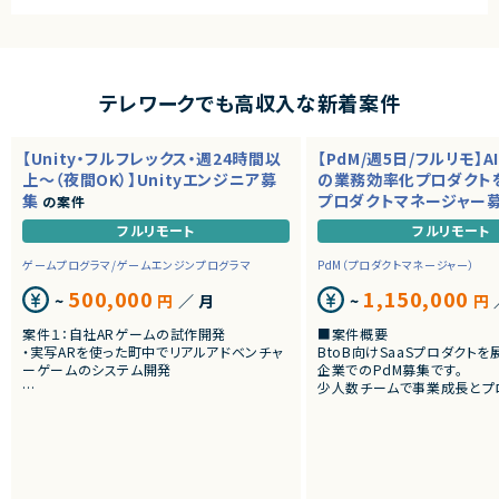
Java×フロントエンドエンジニア案件一覧
Java×サーバーサイドエンジニア案件一覧
Java×iOSエンジニア案件一覧
テレワークでも高収入な新着案件
Java×Androidエンジニア案件一覧
【Unity・フルフレックス・週24時間以
【PdM/週5日/フルリモ】A
上～（夜間OK）】Unityエンジニア募
Java×ゲームプログラマ/ゲームエンジンプログラマ案件一覧
の業務効率化プロダクト
集
プロダクトマネージャー
の案件
Java×QA・テストエンジニア案件一覧
フルリモート
フルリモート
Java×データサイエンティスト案件一覧
ゲームプログラマ/ゲームエンジンプログラマ
PdM（プロダクトマネージャー）
500,000
1,150,000
Java×AI/LLM/機械学習エンジニア案件一覧
~
円
／ 月
~
円
案件１：自社ARゲームの試作開発
■案件概要
Java×データアナリスト案件一覧
・実写ARを使った町中でリアルアドベンチャ
BtoB向けSaaSプロダクト
ーゲームのシステム開発
企業でのPdM募集です。
Java×データエンジニア案件一覧
少人数チームで事業成長とプ
案件２：受託Web3 AR案件のクライアント開
向上を推進しています。
Java×PdM（プロダクトマネージャー）案件一覧
発
・アートとARをつかったWeb3案件
■プロダクトやサービスの概
Java×スクラムマスター案件一覧
・AI活用の業務効率化サービ
・ワークフロー管理サービス
・業務管理サービス
Java×情シス/社内SE/セキュリティエンジニア案件一覧