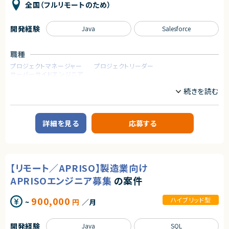
全国（フルリモートのため）
開発経験
Java
Salesforce
職種
プロジェクトマネージャー
プロジェクトリーダー
サーバーサイドエンジニア
業務内容
■案件概要
Salesforce開発の部署へのアサインを想定しています。
Service Cloudを用いたシステムの運用・保守および追加開発プロジェクト
詳細を見る
応募する
です。
■業務内容
以下いずれかの業務を担当いただきます。
①リーダー
【リモート／APRISO】製造業向け
②開発および 問い合わせ対応
③オペレーター レポートやマニュアル作成
APRISOエンジニア募集
の案件
④ServiceCloud＋Apex Visualuforce
900,000
ハイブリッド型
~
円
／月
求めるスキル
【必須スキル】（いずれか）
・Salesforce 認定アドミニストレーター資格（または同等の実務知識）
開発経験
Java
SQL