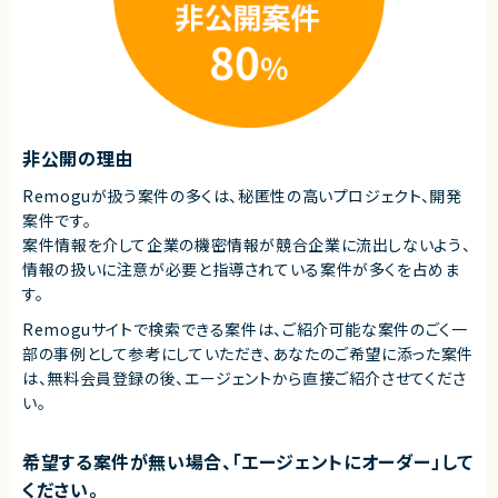
・toC向けプロダクトのエンハンス開発経験
■人物像
・中長期の視野を持てる方
・仕組みで課題解決ができる方
・チーム成果を重視できる方
・主体的にコミュニケーションが取れる方
・能動的にプロジェクトを推進できる方
非公開の理由
契約形態
Remoguが扱う案件の多くは、秘匿性の高いプロジェクト、開発
業務委託(準委任契約)
案件です。
契約元
案件情報を介して企業の機密情報が競合企業に流出しないよう、
株式会社LASSIC
情報の扱いに注意が必要と指導されている案件が多くを占めま
す。
エージェントから
◎フルリモート×フレックスで働きやすい環境！
Remoguサイトで検索できる案件は、ご紹介可能な案件のごく一
◎SRE・バックエンド・インフラと幅広い領域で裁量を持って関われます！
部の事例として参考にしていただき、
あなたのご希望に添った案件
◎技術選定やアーキテクチャに関わる上流経験を積めるポジション！
は、無料会員登録の後、エージェントから直接ご紹介させてくださ
◎大規模サービスの信頼性向上に貢献できるやりがいあり！
◎チーム志向の高い環境で中長期的な成長が可能です！
い。
希望する案件が無い場合、「エージェントにオーダー」して
ください。