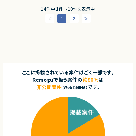
・プロダクト全体の技術選定およびツール／ソフトウェア導入
・中長期の視野を持てる方
・セキュリティやガイドラインの策定
14件中 1件〜10件を表示中
・仕組みで解決する思考の方
・インフラ環境の構築、運用
・個人よりもチーム成果を重視する方
・CI/CDなどデリバリー基盤の構築・改善
1
2
・事業会社人格で動ける方
・サービスの運用、推進、監視
・主体的にコミュニケーションが取れる方
・SRE観点での信頼性向上（アプリケーション/DB改善含む）
・能動的にプロジェクトを推進できる方
■担当工程
契約形態
・設計、開発、運用保守、改善
業務委託(準委任契約)
求めるスキル
契約元
■必須スキル
株式会社LASSIC
・Webサービス開発/運用の実務経験（5年以上）
・JavaもしくはKotlin（Spring Boot）を用いたチーム開発経験
ここに掲載されている案件はごく一部です。
・信頼性向上のためのアプリケーション、DB等の改善
エージェントから
Remoguで扱う案件の
約80％
は
・パブリッククラウドの設計、運用経験
◎SREとバックエンドの両軸でプロダクト全体に関与できるポジションです！
・パブリッククラウドにおけるセキュリティオペレーションやインフラ構築、運
非公開案件
です。
◎技術選定や改善にも携われるため、テックリード経験を活かせます！
（Web公開NG）
用経験
◎フルリモートかつフレックスで柔軟な働き方が可能です！
・モニタリングの設計、開発、運用経験（datadog, honeycomb等）
◎大規模サービスの信頼性向上やインフラ設計に深く関われます！
・ネットワーク、データベースに関する深い知識
・セキュリティに関する深い、もしくは 幅広い知識
・IaCによるクラウド環境の運用経験
・コンテナ技術の利用、運用経験
・CI/CDの設計、改善、運用経験
・技術選定などのテックリードの経験
■尚可スキル