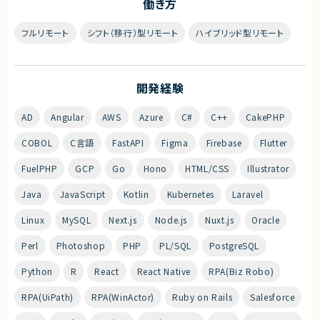
働き方
フルリモート
シフト（移行）型リモート
ハイブリッド型リモート
開発経験
AD
Angular
AWS
Azure
C#
C++
CakePHP
COBOL
C言語
FastAPI
Figma
Firebase
Flutter
FuelPHP
GCP
Go
Hono
HTML/CSS
Illustrator
Java
JavaScript
Kotlin
Kubernetes
Laravel
Linux
MySQL
Next.js
Node.js
Nuxt.js
Oracle
Perl
Photoshop
PHP
PL/SQL
PostgreSQL
Python
R
React
React Native
RPA(Biz Robo)
RPA(UiPath)
RPA(WinActor)
Ruby on Rails
Salesforce