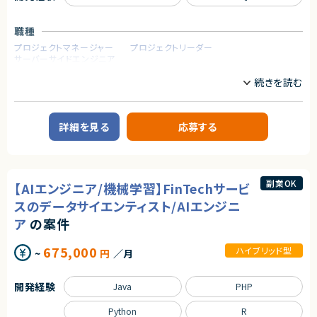
・Apex / Visualforce を用いた開発実務経験（②の開発枠を希望される場
合）
・システム運用におけるマニュアル作成や、ユーザーサポートの経験
職種
プロジェクトマネージャー
プロジェクトリーダー
契約形態
サーバーサイドエンジニア
業務委託(準委任契約)
業務内容
契約元
【案件概要】
株式会社LASSIC
製造業向けMESパッケージ「Delmia Apriso（APRISO）」を用いた開発・導入
案件です。
詳細を見る
応募する
エージェントから
APRISOの機能開発および導入支援を中心に、要件定義から設計フェーズま
で幅広くご担当いただきます。
★フルリモート（初日出社はございます）
製造業の業務知識を活かし、基幹システム（ERP）との連携も含めたシステ
★Salesforce環境でのスキルを活かせる案件です。
ム構築に携われる案件です。
副業OK
【AIエンジニア/機械学習】FinTechサービ
【業務内容】
スのデータサイエンティスト/AIエンジニ
・Delmia Apriso（APRISO）を用いたシステム開発・導入業務
ア
の案件
・製造業向けMES領域（生産管理／在庫管理／品質管理）の業務要件整理
・要件定義〜基本設計・詳細設計
・APRISOのカスタマイズ開発
675,000
ハイブリッド型
~
円
／月
・他システム（ERP等）とのデータ連携対応
・導入・テスト・運用支援
開発経験
Java
PHP
求めるスキル
【必須スキル・経験】
Python
R