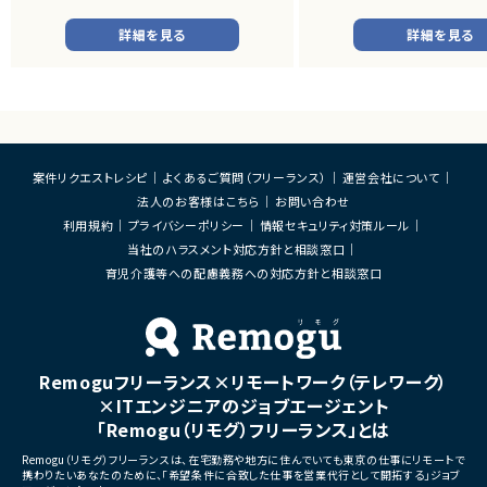
・オンライン認証関連サービス
・新規サービス開発プロジェク
詳細を見る
詳細を見る
Java×コンサルタント案件一覧
■業務内容
Java×フルスタックエンジニア案件一覧
・担当プロダクトの課題設定、
・仕様策定、要件定義、開発デ
Java×マーケター案件一覧
Java×講師/メンター案件一覧
・開発からリリース後の改善
・ユーザーインタビューおよ
析
・仮説立案、検証、優先順位付
案件リクエストレシピ
よくあるご質問（フリーランス）
運営会社について
・KPI設計、ロードマップ策定
開発経験×働き方
法人のお客様はこちら
お問い合わせ
・エンジニア、デザイナー、CS、
ィングとの連携推進
利用規約
プライバシーポリシー
情報セキュリティ対策ルール
Java×フルリモート案件一覧
当社のハラスメント対応方針と相談窓口
■募集背景
育児介護等への配慮義務への対応方針と相談窓口
・既存サービス拡大および新
Java×シフト（移行）型リモート案件一覧
化に伴う体制増強
Java×ハイブリッド型リモート案件一覧
■担当工程
・要件定義
・仕様設計
Remoguフリーランス×リモートワーク（テレワーク）
・プロダクト企画
・開発推進
×ITエンジニアのジョブエージェント
開発経験×月収
・運用改善
「Remogu（リモグ）フリーランス」とは
■その他補足
Java×月収30万円以上案件一覧
Remogu（リモグ）フリーランスは、在宅勤務や地方に住んでいても東京の仕事にリモートで
・フルリモート勤務可能
携わりたいあなたのために、「希望条件に合致した仕事を営業代行として開拓する」ジョブ
・10:15から朝会あり