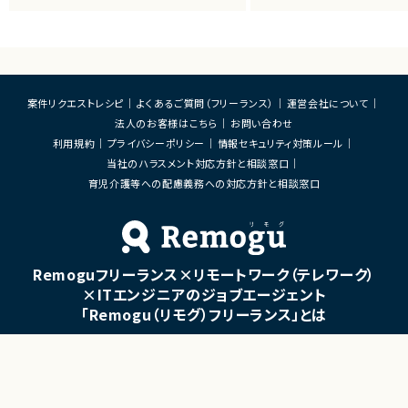
・共通基盤の設計・構築・運用
・自己組織化されたクロスファ
・CI/CD環境の整備および改善
チームとなるためのコーチン
・監視・通知基盤の構築、運用改善
・開発障害の早期発見および
・認証・認可基盤の設計・運用
の構築
・Kubernetesを中心としたコンテナ基盤の
・ビジネスアイデアのMVPへ
運用・改善
支援
・OSS製品の調査、技術検証、導入支援
・実装可能なPBIへの落とし
案件リクエストレシピ
よくあるご質問（フリーランス）
運営会社について
・SREの観点からの信頼性向上施策の企画・
クログ管理支援
実施
・非エンジニアPOへの技術的
法人のお客様はこちら
お問い合わせ
・開発チーム向けプラットフォームの改善お
の翻訳支援
利用規約
プライバシーポリシー
情報セキュリティ対策ルール
よび運用支援
・ゴールやスコープのチーム
当社のハラスメント対応方針と相談窓口
・他スクラムマスターとのナレ
■募集背景
織的なアジャイル推進施策の
育児介護等への配慮義務への対応方針と相談窓口
・工場向けシステム開発チームの生産性向
上および開発効率改善のため
■募集背景
・顧客体験を統合する新規プラ
■担当工程
立ち上げに伴う体制強化
・要件整理、設計、構築、運用改善、運用保守
・アジャイル文化の浸透およ
の成長促進
Remoguフリーランス×リモートワーク（テレワーク）
■その他補足
×ITエンジニアのジョブエージェント
・フルリモート勤務 （初日のみ田町へ出社の
■担当工程
可能性あり）
・要件定義
「Remogu（リモグ）フリーランス」とは
・OSSを積極的に活用する環境です
・プロダクト企画支援
・スクラム運営
Remogu（リモグ）フリーランスは、在宅勤務や地方に住んでいても東京の仕事にリモートで
携わりたいあなたのために、「希望条件に合致した仕事を営業代行として開拓する」ジョブ
・開発プロセス改善
エージェントです。
・組織改善
簡単な経歴情報と希望条件を連絡しておけば、あとは放置！
目前の仕事に専念していれば、Remogu（リモグ）のジョブエージェントが、あなたの希望に
合った仕事を探して営業活動を代行。