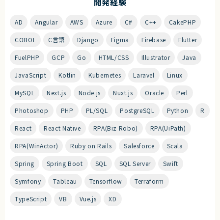
開発経験
AD
Angular
AWS
Azure
C#
C++
CakePHP
COBOL
C言語
Django
Figma
Firebase
Flutter
FuelPHP
GCP
Go
HTML/CSS
Illustrator
Java
JavaScript
Kotlin
Kubernetes
Laravel
Linux
MySQL
Next.js
Node.js
Nuxt.js
Oracle
Perl
Photoshop
PHP
PL/SQL
PostgreSQL
Python
R
React
React Native
RPA(Biz Robo)
RPA(UiPath)
RPA(WinActor)
Ruby on Rails
Salesforce
Scala
Spring
Spring Boot
SQL
SQL Server
Swift
Symfony
Tableau
Tensorflow
Terraform
TypeScript
VB
Vue.js
XD