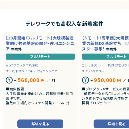
テレワークでも高収入な新着案件
【10月開始/フルリモート】大規模製造
【リモート/高単価】大規
業向け共通基盤の開発・運用エンジニ
業の新規DX基盤立ち上
ア
スター募集！
の案件
の案件
フルリモート
フルリモート
インフラエンジニア/SRE
コンサルタント
PdM（プロダク
情シス/社内SE/セキュリティエンジニア
スクラムマスター
560,000
950,000
~
円
／ 月
~
円
／ 
■案件概要
■プロダクトやサービスの概
大手製造業企業向けの共通基盤開発・運用
・顧客データを活用し、オフラ
案件です。
ンを統合する新規顧客体験プ
複数の工場向けシステム開発チームに対し、
開発プロジェクト
CI/CD、監視、通知、認証・認可などの共通機
能を提供するプラットフォームの設計・構築・
■業務内容
運用を担当いただきます。
・チームにおける心理的安全
スクラムイベントの最適化・フ
詳細を見る
詳細を見る
■業務内容
ン