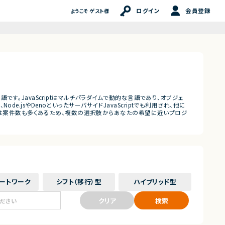
ログイン
会員登録
ようこそ ゲスト様
言語です。JavaScriptはマルチパラダイムで動的な言語であり、オブジェ
de.jsやDenoといったサーバサイドJavaScriptでも利用され、他に
Scriptは案件数も多くあるため、複数の選択肢からあなたの希望に近いプロジ
ート
ワーク
シフト（移行）
型
ハイブリッド
型
クリア
検索