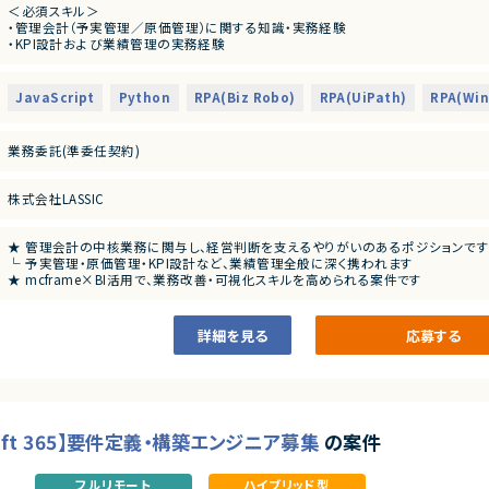
＜必須スキル＞
【業務内容】
・管理会計（予実管理／原価管理）に関する知識・実務経験
・mcframeを用いた管理会計業務の対応・運用支援
・KPI設計および業績管理の実務経験
・予実管理／原価管理に関するデータ整理・分析
・業務フロー整理およびTo-Be設計の経験
・KPI設計および業績管理レポートの作成
・ExcelおよびBIツール（Power BI 等）を用いたデータ分析経験
・現行業務フローの整理およびTo-Be業務設計
・mcframe案件への参画経験、または対応可能な方
・Excel・BIツールを活用したデータ分析、可視化
JavaScript
Python
RPA(Biz Robo)
RPA(UiPath)
RPA(Win
・関係部門との調整および改善提案
＜尚可スキル＞
・ERP／会計システムの導入または運用経験
業務委託(準委任契約)
・データ基盤（DWH／ETL）の構築・運用経験
・RPAやPython等を用いた業務効率化の経験
・経営企画、事業管理領域での実務経験
株式会社LASSIC
★ 管理会計の中核業務に関与し、経営判断を支えるやりがいのあるポジションで
└ 予実管理・原価管理・KPI設計など、業績管理全般に深く携われます
★ mcframe×BI活用で、業務改善・可視化スキルを高められる案件です
└ ExcelやPower BIを用いた分析・レポーティング経験を活かせます
詳細を見る
応募する
soft 365】要件定義・構築エンジニア募集
の案件
フルリモート
ハイブリッド型