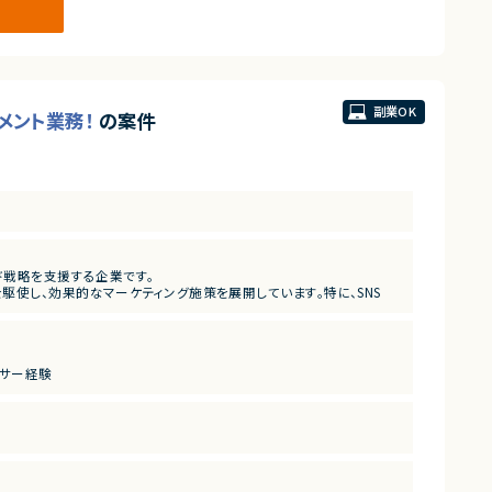
副業OK
ジメント業務！
の案件
ー
ド戦略を支援する企業です。
使し、効果的なマーケティング施策を展開しています。特に、SNS
重視したサービス開発を推進。多様な業界のクライアントと連携しな
ーサー経験
きる方
つわる施策を数多く支援しています。現在、クライアントのSNS運
M（プロジェクトマネージャー）」を募集しております。単なるＳＮＳの