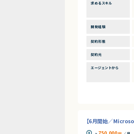
求めるスキル
開発経験
契約形態
契約元
エージェントから
【6月開始／Micro
750,000
~
円
／月