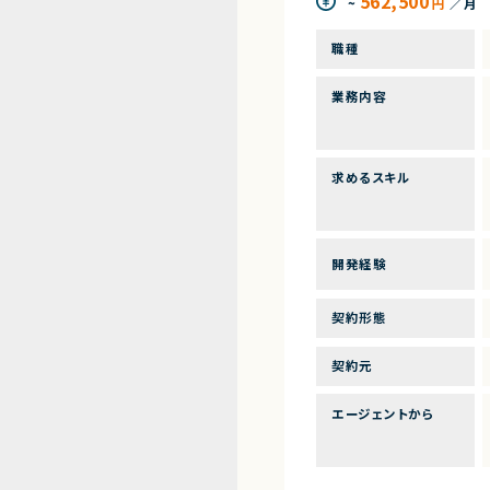
562,500
~
円
／月
職種
業務内容
求めるスキル
開発経験
契約形態
契約元
エージェントから