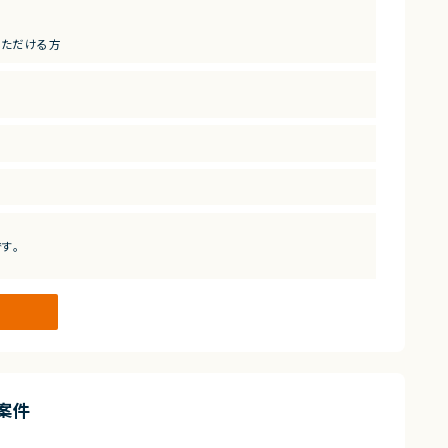
新規で募集をしております。
いただける方
の乗り換えにあたってのサイト移管に伴うディレクション作業をメイン
す。
案件