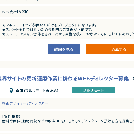
現時点で全ての経験が必須ではないので、ご安心ください。
適正に合わせた業務から少しずつお願いしていきます。
【チーム体制】
10名ほどのチームで日々更新業務を行っております。
株式会社LASSIC
★フルリモートでご参画いただけるプロジェクトになります。
★スポット案件ではないため長期的なご参画が可能です。
★スクールでスキル習得をされこれから実務を積んでいきたい方にもおすすめのポ
詳細を見る
応募する
療業界サイトの更新運用作業に携わるWEBディレクター募集！
フルリモート
全国（フルリモートのため）
Webデザイナー/ディレクター
【案件概要】
歯科や医科、動物病院などの既存HPを中心としてディレクション頂ける方を募集し
【募集背景】