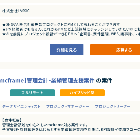
・エンジニア／デザイナーとの要件定義・仕様調整経験
投稿管理ではなく、事業課題解決のための戦略設計やクライアント折衝を担っていた
・数値レポートをもとにした改善提案経験、AIワークフロー構築経験
株式会社LASSIC
・業務フローの見直し・標準化・ドキュメント化の経験
【具体的な業務内容】
・クライアント課題のヒアリングと、生成AIを活用した要件整理・たたき台の作成
・自社プロダクト（インフルエンサー施策、コミュニティSaaS、AIサービスなど）を
★SNSやAIを含む最先端プロジェクトにPMとして携わることができます
・AIツールを用いたタスク分解、スケジュール設計
★PM経験者はもちろん、これからPMなど上流領域にチャレンジしていきたい方にお
・SNS投稿案やレポートのドラフトをAIで生成し、最終クオリティのチェック・改善
★AIを前提にプロジェクト設計ができるPMへ「企画書、要件整理、WBS、議事録、レ
・プロジェクトで得られたデータ・インサイトをもとにした改善提案とナレッジ共有
ます」
★職種や雇用形態を超えた協働体制！多様な経験を積むことができます
★フルリモート/フレックスで参加いただける案件です
詳細を見る
応募する
mcframe】管理会計・業績管理支援案件
の案件
フルリモート
ハイブリッド型
データサイエンティスト
プロジェクトマネージャー
プロジェクトリーダー
【案件概要】
管理会計領域を中心としたmcframe対応案件です。
予実管理・原価管理をはじめとする業績管理業務を対象に、KPI設計や業務フローの整
ExcelやBIツールを活用したデータ分析・可視化を通じて、経営判断を支える仕組