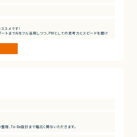
だきます。
組み合わせた企画設計
ススメです！
ポートまでAIをフル活用しつつ、PMとしての思考力とスピードを磨け
理、To-Be設計まで幅広く関与いただきます。
みづくりに携わるポジションです。