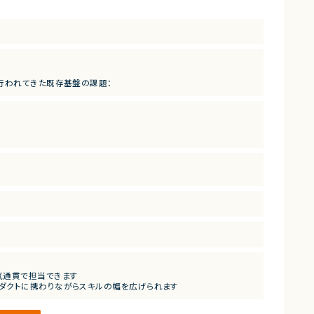
行われてきた既存基盤の課題：
能にする新環境の構築 を目的とした大規模刷新プロジェクトです。
気通貫で担当できます
なプロダクトに携わりながらスキルの幅を広げられます