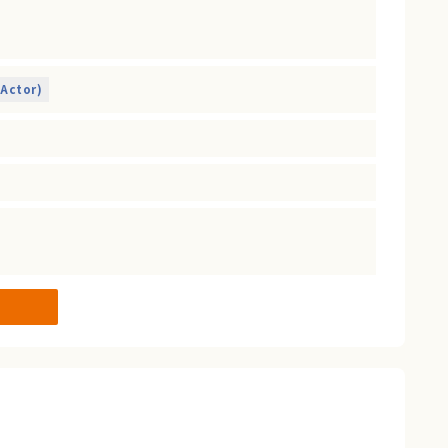
Actor)
す