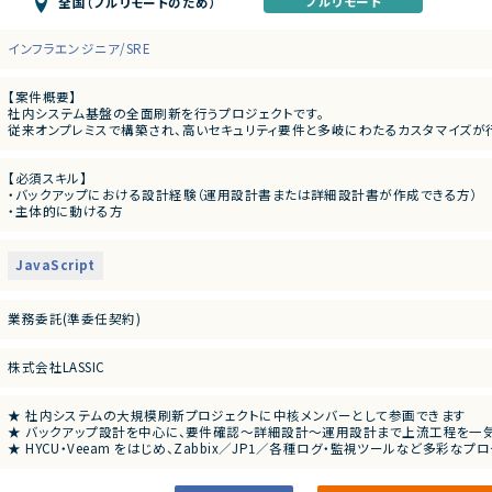
フルリモート
全国（フルリモートのため）
インフラエンジニア/SRE
【案件概要】
社内システム基盤の全面刷新を行うプロジェクトです。
従来オンプレミスで構築され、高いセキュリティ要件と多岐にわたるカスタマイズが
・端末2台持ちによる利便性低下
・M365 活用不足によるコミュニケーション非効率
【必須スキル】
・バージョンアップに伴う作業負荷の増大
・バックアップにおける設計経験（運用設計書または詳細設計書が作成できる方）
・主体的に動ける方
これらを解消し、
・報連相が適切にできる方
1台の端末で社内システム／M365／インターネット／クラウドサービスの利用を可
【尚可スキル】
【業務内容】
JavaScript
・HYCU、Veeam などバックアップツールの実務経験
新基盤のバックアップ設計を中心とした運用設計業務を担当いただきます。
・システム構成検討の経験
・バックアップに関する詳細設計・運用設計書の作成
・顧客折衝の経験
・使用ツール（HYCU、Veeam）を用いたバックアップ方式・仕組みの検討
業務委託(準委任契約)
・顧客向け説明資料の作成経験
・各種監視／ジョブ管理／ログ管理など運用関連ツールとの連携検討
・顧客との調整、要件確認、進捗報告
・環境構成や運用方法に関する説明資料の作成
株式会社LASSIC
・プロジェクトメンバー・顧客と連携した主体的な推進
★ 社内システムの大規模刷新プロジェクトに中核メンバーとして参画できます
★ バックアップ設計を中心に、要件確認〜詳細設計〜運用設計まで上流工程を一
★ HYCU・Veeam をはじめ、Zabbix／JP1／各種ログ・監視ツールなど多彩