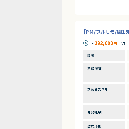
【PM/フルリモ/週
392,000
~
円
／月
職種
業務内容
求めるスキル
開発経験
契約形態