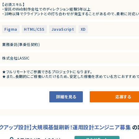
企画から制作～運用保守まで一気通貫で対応しているため、保守運用の案件も多く、
【必須スキル】
・受託のWeb制作会社でのディレクション経験5年以上
【業務概要】
・18時以降でクライアントとの打ち合わせが発生することがあるので、柔軟に対応
既存サイトのリニューアル（サイト規模：5～50ページ程度）やページ追加、他社と
∟日中帯の他の時間などで稼働は調整できます。
で行っていただきます。
・クライアントとの折衝（要望や要件についてのヒアリング及びご提案）
【歓迎スキル】
∟メールや電話、WebMTGなどで行います。
Figma
HTML/CSS
JavaScript
XD
・歯科・医科など医療系のサイトディレクション経験
・社内や外注パートナー（コーダー・デザイナー）への指示・連携
業務委託(準委任契約)
株式会社LASSIC
★フルリモートでご参画できるプロジェクトになります。
★また、長期的にご稼働いただけるため、安定した稼働を求めている方におすすめで
詳細を見る
応募する
ックアップ設計】大規模基盤刷新！運用設計エンジニア募集
の