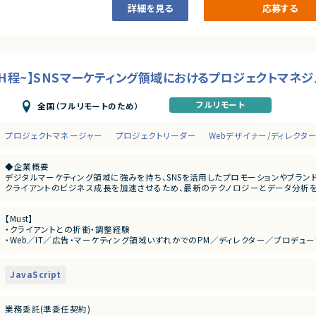
詳細を見る
応募する
15H程~】SNSマーケティング領域におけるプロジェクトマネ
フルリモート
全国（フルリモートのため）
プロジェクトマネージャー
プロジェクトリーダー
Webデザイナー/ディレクタ
◆企業概要
デジタルマーケティング領域に強みを持ち、SNSを活用したプロモーションやブラン
クライアントのビジネス成長を加速させるため、最新のテクノロジーとデータ分析を駆
マーケティングやプラットフォーム構築に関するノウハウを活かし、ユーザー体験を
がら、デジタル時代に求められる価値を創出することを目指しています。
【Must】
・クライアントとの折衝・調整経験
◆事業内容
・Web／IT／広告・マーケティング領域いずれかでのPM／ディレクター／プロデュ
①SNS・インフルエンサーマーケティング
・生成AI／AIツールを日常的に利用し、「まずAIに任せてみる」発想で業務設計がで
②ファン・コミュニティマーケティング
・目的やKPIから逆算してタスクや体制を組み立てられる推進力
③戦略コンサルティング
④AIやWEB３を含むマーケティング＆開発
JavaScript
【Want】
・何かしらの領域でのPM/PdM経験
◆募集背景
・SNS／インフルエンサーマーケティング、コミュニティ運営の実務経験
上記複数の事業を自社プロダクトとして展開しながら、大手企業のマーケティングにま
業務委託(準委任契約)
・toB SaaSやデジタルプロダクトの導入支援、CS、PMO経験
用代行案件の拡大に伴い、 プロジェクトを統括・推進いただける 「マーケティングP