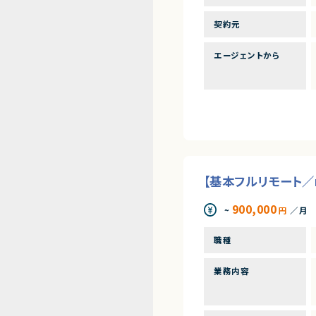
契約元
エージェントから
【基本フルリモート／
900,000
~
円
／月
職種
業務内容