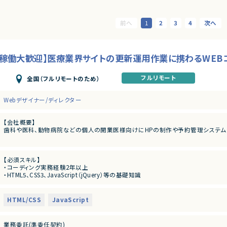
1
2
3
4
期稼働大歓迎】医療業界サイトの更新運用作業に携わるWEB
フルリモート
全国（フルリモートのため）
Webデザイナー/ディレクター
【会社概要】
歯科や医科、動物病院などの個人の開業医様向けにHPの制作や予約管理システム
【募集背景】
既存のクライアント数が1,000社以上あり、日々細かな更新作業が発生しております
【必須スキル】
それにともなって増員をする予定です。
・コーディング実務経験2年以上
・HTML5、CSS3、JavaScript（jQuery）等の基礎知識
【案件概要】
・Photoshop（またはIllustrator、XD）の使用
既存ホームページの更新・運用
※画像書き出しがメインです
【業務概要】
HTML/CSS
JavaScript
【歓迎スキル】
・ホームページのコーディング（HTML5、CSS3、JavaScript（jQuery）等）
・WordPressのテーマファイルの編集
・ホームページの更新・運用（画像や原稿の修正）
・CMS（WordPressなど）を用いたホームページの運用・更新
業務委託(準委任契約)