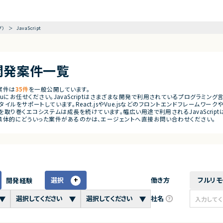
グ）
JavaScript
pt開発案件一覧
ク案件は
35件
を一般公開しています。
emoguにお任せください。JavaScriptはさまざまな開発で利用されているプログラミング
ルをサポートしています。React.jsやVue.jsなどのフロントエンドフレームワークや、No
vaScriptを取り巻くエコシステムは成長を続けています。幅広い用途で利用されるJava
。具体的にどういった案件があるのかは、エージェントへ直接お問い合わせください。
選択
働き方
フルリモ
開発経験
社名