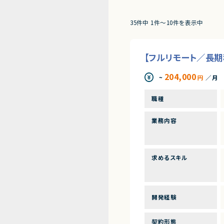
35件中 1件〜10件を表示中
【フルリモート／長
204,000
~
円
／月
職種
業務内容
求めるスキル
開発経験
契約形態