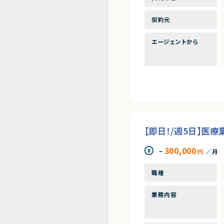
契約元
エージェントから
【即日！/週5日】医
300,000
~
円
／月
職種
業務内容