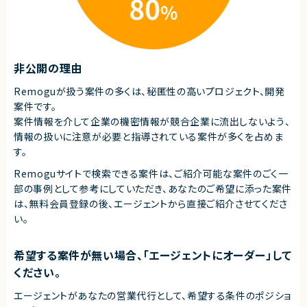
エージェントから
契約形態
◎ 生成AI（Copilot）の活用推進という最先端領域に携われます！
業務委託(準委任契約)
◎ コミュニティ運営・研修企画など幅広いPMスキルを活かせる環境です！
◎ 組織全体のDX推進に貢献できるやりがいの大きいポジションです！
契約元
◎ フルリモートかつ高い裁量で主体的に働ける環境です！
非公開の理由
株式会社LASSIC
Remoguが扱う案件の多くは、秘匿性の高いプロジェクト、開発
エージェントから
案件です。
-
案件情報を介して企業の機密情報が競合企業に流出しないよう、
情報の扱いに注意が必要と指導されている案件が多くを占めま
す。
Remoguサイトで検索できる案件は、ご紹介可能な案件のごく一
部の事例として参考にしていただき、
あなたのご希望に添った案件
は、無料会員登録の後、エージェントから直接ご紹介させてくださ
い。
希望する案件が無い場合、「エージェントにオーダー」して
ください。
エージェントがあなたの営業代行として、希望する条件のポジショ