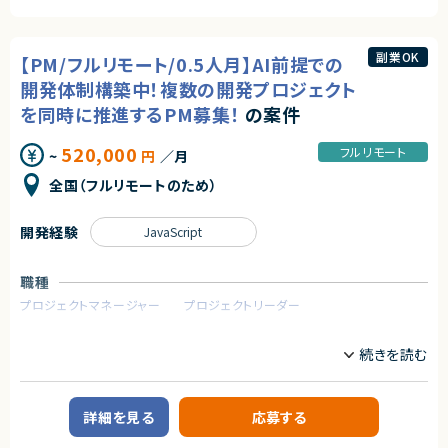
ます。
・AI／LLM活用経験
す。
（プロンプト設計、RAG、FAQ検索、ナレッジ活用など）
【業務内容】
求めるスキル
・Copilot Studioを利用したAIサービスのオファリング企画・開発
副業OK
【PM/フルリモート/0.5人月】AI前提での
◆スキル・経験
・顧客ヒアリングを通じた課題整理、要件定義
契約形態
・Web／SaaSプロダクトにおけるPdMまたはそれに準ずる役割の経験
・Copilot Studioを用いたAIエージェント／サービス設計・構築
開発体制構築中！複数の開発プロジェクト
業務委託(準委任契約)
（プロダクト企画、要件定義、改善サイクルへの継続的な関与）
・テンプレートアプリ作成（オファリング内容に含まれる可能性あり）
を同時に推進するPM募集！
の案件
・ユーザー課題を起点とした機能設計・仕様設計の経験
・顧客への導入支援、活用支援
・UI/UXに関する基礎的な知識・判断力
契約元
・製品仕様や新機能の調査・検証、AIツールを活用した業務効率化・品質向
・開発優先度の設計・ロードマップ策定の経験
上
520,000
フルリモート
株式会社LASSIC
~
円
／月
・エンジニアと円滑にコミュニケーションできる技術理解
・関係者（営業・CS・経営層）と連携しながらプロダクトを推進した経験
※ 製品知識の有無よりも、自発的に調査・検証し、顧客と価値創出を進めら
全国（フルリモートのため）
エージェントから
・障害対応・運用改善など、プロダクト品質に責任を持った経験
れる姿勢を重視します。
・自ら課題を発見し、主体的に意思決定・推進できる姿勢
★ ServiceNowを軸に、問合せ業務の自動化・高度化を推進できる中長期
案件
求めるスキル
開発経験
JavaScript
契約形態
業務改善インパクトが大きく、基盤構築から継続的な機能拡張まで携われ
【必須スキル】
ます。
業務委託(準委任契約)
・顧客ヒアリング～要件定義～開発・導入支援の経験
★ 顧客部門と直接やり取りしながら、要件定義〜実装まで一貫して関与可
職種
（ 一部プロセスの経験がない場合は、その範囲で行う作業について理解
能
契約元
し、ともに行動できること）
プロジェクトマネージャー
プロジェクトリーダー
上流工程の経験を積みたい方、業務理解を深めながら開発したい方に最
・Copilot Studioに関する基礎的な製品知識
適です。
株式会社LASSIC
（ 現時点で未経験でも、業務開始までに製品知識を習得し、製品を使って
★ 生成AI／LLM活用にも挑戦できる成長環境
業務内容
導入する上で必要なキーワードで会話ができるレベルに到達していること。
FAQ検索やナレッジ活用など、Copilot・ChatGPT等を取り入れた先進的
エージェントから
◆企業概要
例：ナレッジ、トピック、トリガー、Copilot Credit、チャネルなど）
な取り組みに関われます。
デジタルマーケティング領域に強みを持ち、SNSを活用したプロモーションや
・Power Apps／Power Automateに関する基礎的な知識または開発経験
・フルリモートで働くことができます！
ブランド戦略を支援する企業です。
（現時点で未経験でも、業務開始までに製品知識を習得し、業務上必要な
・まだ少人数の成長フェーズにて、コアメンバーとして携わることができま
クライアントのビジネス成長を加速させるため、最新のテクノロジーとデー
キーワードで会話ができるレベルに到達していること。例：Dataverse、MSテ
す！
詳細を見る
応募する
タ分析を駆使し、効果的なマーケティング施策を展開しています。
ナント、AI Builderなど）
・自社SaaSプロダクトのリードに携わることができます！
開発においては、AIを活用した効率的な運用や機能追加など、柔軟性とスピ