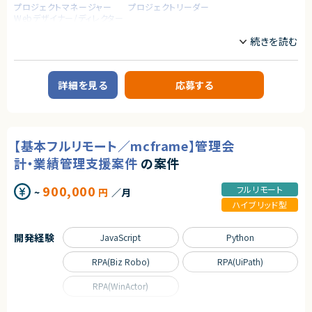
プロジェクトマネージャー
プロジェクトリーダー
Webデザイナー/ディレクター
業務内容
◆企業概要
デジタルマーケティング領域に強みを持ち、SNSを活用したプロモーションや
ブランド戦略を支援する企業です。
詳細を見る
応募する
クライアントのビジネス成長を加速させるため、最新のテクノロジーとデー
タ分析を駆使し、効果的なマーケティング施策を展開しています。特に、SNS
マーケティングやプラットフォーム構築に関するノウハウを活かし、ユーザー
体験を重視したサービス開発を推進。多様な業界のクライアントと連携しな
がら、デジタル時代に求められる価値を創出することを目指しています。
【基本フルリモート／mcframe】管理会
◆事業内容
計・業績管理支援案件
の案件
①SNS・インフルエンサーマーケティング
②ファン・コミュニティマーケティング
900,000
フルリモート
~
円
／月
③戦略コンサルティング
④AIやWEB３を含むマーケティング＆開発
ハイブリッド型
◆募集背景
上記複数の事業を自社プロダクトとして展開しながら、大手企業のマーケテ
開発経験
JavaScript
Python
ィングにまつわる施策を数多く支援しています。現在、クライアントのSNS運
用代行案件の拡大に伴い、 プロジェクトを統括・推進いただける 「マーケテ
RPA(Biz Robo)
RPA(UiPath)
ィングPM（プロジェクトマネージャー）」を募集しております。単なるＳＮＳの
投稿管理ではなく、事業課題解決のための戦略設計やクライアント折衝を担
RPA(WinActor)
っていただきます。