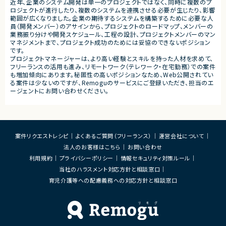
近年、企業のシステム開発は単一のプロジェクトではなく、同時に複数のプ
■業務内容
ロジェクトが進行したり、複数のシステムを連携させる必要が生じたり、影響
・新規アプリ―ケーションの企画、要件定義、
範囲が広くなりました。企業の期待するシステムを構築するために必要な人
仕様設計
員（開発メンバー）のアサインから、プロジェクトのロードマップ、メンバーの
・生成AIツールを活用したフル開発及び開発
業務振り分けや開発スケジュール、工程の設計、プロジェクトメンバーのマン
効率化
マネジメントまで、プロジェクト成功のためには妥協のできないポジション
・育成、収集、イベント、コミュニケーション体
です。
験の設計
プロジェクトマネージャーは、より高い経験とスキルを持った人材を求めて、
・KPI設計およびデータ分析をもとにした改
フリーランスの活用も進み、リモートワーク（テレワーク・在宅勤務）での案件
善施策の立案
も増加傾向にあります。秘匿性の高いポジションなため、Web公開されてい
・課金モデルやマネタイズ戦略の企画・設計
る案件は少ないのですが、Remoguのサービスにご登録いただき、担当のエ
・リリース後も修正等をしやすい開発
ージェントにお問い合わせください。
・リリース後の運営改善およびLiveOps推進
■募集背景
AIキャラクターIPを軸とした新規自社サービ
ス開発を加速するため、企画・開発・運営ま
案件リクエストレシピ
よくあるご質問（フリーランス）
運営会社について
で一気通貫でリードいただける開発責任者
を募集しています。
法人のお客様はこちら
お問い合わせ
利用規約
プライバシーポリシー
情報セキュリティ対策ルール
■担当工程
企画、要件定義、仕様策定、設計、実装、テス
当社のハラスメント対応方針と相談窓口
ト、リリース、運用改善
育児介護等への配慮義務への対応方針と相談窓口
■その他補足
・代表直下で新規サービス開発を推進するポ
ジション
・既に活動実績を持つキャラクターIPの世界
観拡張やファン体験創出に携われる環境