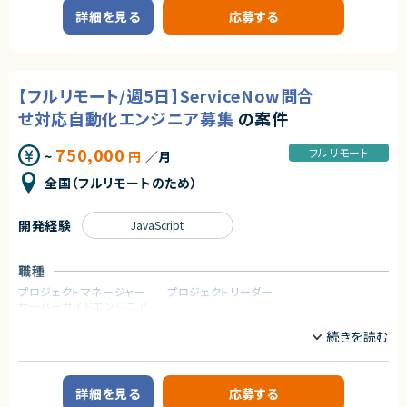
エージェントから
Spring
Spring Boot
詳細を見る
応募する
★ServiceNowのSPM領域に特化した構築・導入に携われ、専門性をさらに
TypeScript
高められます
★要件整理から設計・設定まで関われるため、上流工程の経験を活かせる・
伸ばせる案件です
職種
★ポートフォリオ管理基盤の構築を担う、業務インパクトの大きいポジション
【フルリモート/週5日】ServiceNow問合
です
CTO/VPoE/テックリード
プロジェクトマネージャー
プロジェクトリーダー
インフラエンジニア/SRE
せ対応自動化エンジニア募集
の案件
フロントエンドエンジニア
サーバーサイドエンジニア
750,000
フルリモート
~
円
／月
業務内容
◆業務内容
全国（フルリモートのため）
日程調整を支援するSaaSプロダクトにおいて、企画・設計から改善まで、プ
ロダクト開発を主導していただくポジションです。
・顧客課題を起点とした機能設計・UX/UI設計
開発経験
JavaScript
・開発テーマの優先順位付けおよび進行マネジメント
・技術的視点を活かした営業・カスタマーサポート支援
・障害対応や運用面の改善を含むプロダクト品質の担保
職種
・上記に付随する、経営・顧客・開発をつなぐ横断的な役割
プロジェクトマネージャー
プロジェクトリーダー
サーバーサイドエンジニア
◆応募者へのメッセージ
多くのサービスが生まれては消える中で、ビジネスの基盤として長く使われ
業務内容
る存在になれるプロダクトは決して多くありません。
本サービスは、まさにその可能性を持つプロダクトであり、さらにその中心メ
【案件概要】
ンバーとして関われるフェーズは、まだ組織がコンパクトな「今」だけです。
ServiceNowを活用し、問合せ対応業務の自動化・高度化を実現する基盤構
自らの判断やアウトプットでプロダクトと事業を前進させ、社会に価値ある
築プロジェクトです。
詳細を見る
応募する
仕組みを残したい方のチャレンジを歓迎します。
問合せ管理、FAQ検索、業務フロー自動化などを段階的に実装し、従来人手