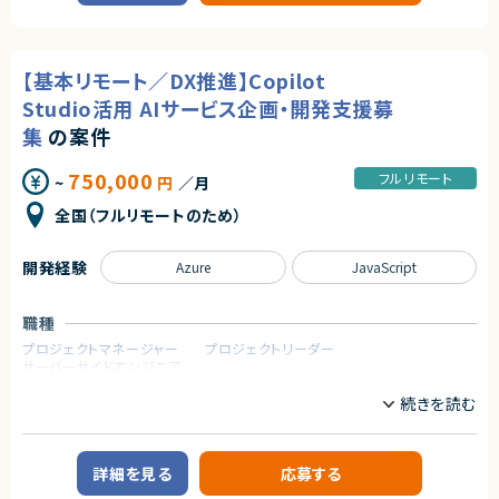
に依存していた業務の効率化と品質向上を目指します。
◆募集背景
顧客部門と要件調整を行いながら、継続的に機能拡張を進めていく中長期
事業成長を次の段階へ進めるにあたり、プロダクト開発体制および組織基
案件です。
盤を強化することを目的とした増員募集です。
【基本リモート／DX推進】Copilot
【業務内容】
◆会社・事業について
・ServiceNowを用いた問合せ対応自動化基盤の設計・開発
Studio活用 AIサービス企画・開発支援募
当社は、ビジネスシーンにおける日程調整業務を効率化するSaaSを自社で
・問合せ管理、FAQ検索、業務フロー自動化機能の実装
企画・開発・提供しているスタートアップ企業です。
集
の案件
・JavaScriptによるカスタマイズ開発
創業以来、外部資本に依存せず、継続的な売上成長と黒字経営を実現して
・ServiceNow既存機能や外部システムとの連携実装
います。
750,000
フルリモート
~
円
／月
提供しているサービスは、機能性やユーザー体験の評価が高く、国内のみな
※リーダーポジションの場合
らず海外からも注目され、グローバルに利用が拡大しています。
・顧客との折衝、要件定義
全国（フルリモートのため）
・開発メンバーの進捗管理
◆プロダクトの特長
・成果物レビュー、品質管理
独自技術・特許を活用した他社にはない機能群
・プロジェクト全体の推進支援
開発経験
Azure
JavaScript
明確な差別化による高い市場競争力
大手企業から成長企業まで、幅広い業種での導入実績（数万社規模）
求めるスキル
職種
＜必須スキル＞
プロダクトとしての評価と実績がすでに確立されており、今後のスケールに
・ServiceNowでの開発経験
おいても大きな成長余地を持っています。
プロジェクトマネージャー
プロジェクトリーダー
・JavaScriptでの開発経験
サーバーサイドエンジニア
◆マーケットの魅力
※リーダーポジションの場合
日程調整は、多くの人が日常的に行う業務である一方、長年にわたり非効率
業務内容
・顧客折衝、要件定義の経験
な手法が使われ続けてきた領域でもあります。
【案件概要】
・メンバーまたはチームの進捗管理、レビュー経験
近年は、業務のデジタル化・生産性向上の流れを背景に、この分野自体が急
顧客の業務課題に対し、対話型AIツールを活用した業務支援サービスの企
速に注目され、改善ニーズが顕在化しています。
画・設計・導入支援を行う案件です。
＜尚可スキル＞
本サービスは、その中でも機能面・体験面の両方で優位性を持ち、将来的に
詳細を見る
応募する
顧客ヒアリングから要件整理、ツール設定、導入後の活用支援までを担当し
・生成AI活用経験（Copilot、ChatGPT等）
はビジネスに欠かせないインフラ的存在となるポテンシャルを備えていま