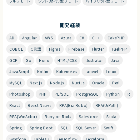
フルリモート
シフト（移行）型リモート
ハイブリッド型リモート
開発経験
AD
Angular
AWS
Azure
C#
C++
CakePHP
COBOL
C言語
Figma
Firebase
Flutter
FuelPHP
GCP
Go
Hono
HTML/CSS
Illustrator
Java
JavaScript
Kotlin
Kubernetes
Laravel
Linux
MySQL
Next.js
Node.js
Nuxt.js
Oracle
Perl
Photoshop
PHP
PL/SQL
PostgreSQL
Python
R
React
React Native
RPA(Biz Robo)
RPA(UiPath)
RPA(WinActor)
Ruby on Rails
Salesforce
Scala
Spring
Spring Boot
SQL
SQL Server
Swift
Symfony
Tableau
Tensorflow
Terraform