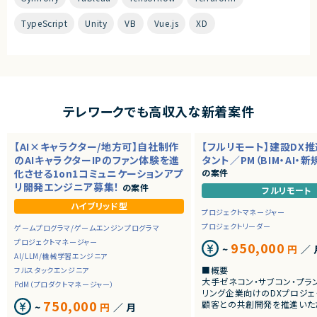
TypeScript
Unity
VB
Vue.js
XD
テレワークでも高収入な新着案件
【AI×キャラクター/地方可】自社制作
【フルリモート】建設DX
のAIキャラクターIPのファン体験を進
タント／PM（BIM・AI・
化させる1on1コミュニケーションアプ
の案件
リ開発エンジニア募集！
の案件
フルリモート
ハイブリッド型
プロジェクトマネージャー
プロジェクトリーダー
ゲームプログラマ/ゲームエンジンプログラマ
プロジェクトマネージャー
950,000
~
円
／ 
AI/LLM/機械学習エンジニア
■概要
フルスタックエンジニア
大手ゼネコン・サブコン・プラ
PdM（プロダクトマネージャー）
リング企業向けのDXプロジェ
750,000
顧客との共創開発を推進いた
~
円
／ 月
建設・プラント領域におけるDX