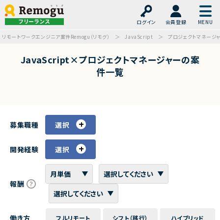
フリーランス
ログイン
会員登録
リモートワークエンジニア案件Remogu（リモグ）
JavaScript
プロジェクトマネージ
JavaScript×プロジェクトマネージャーの案
件一覧
募集職種
選択
開発経験
選択
報酬
働き方
フルリモート
シフト（移行）
ハイブリッド