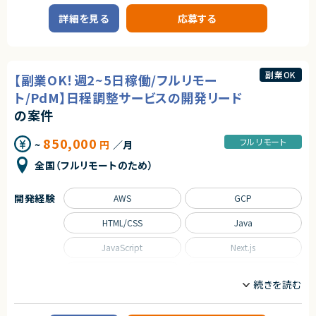
ServiceNowのSPM（Strategic Portfolio Management）領域における構
【尚可スキル】
築・導入を担当するエンジニア募集案件です。
・COPC資格保有
詳細を見る
応募する
SPM導入経験を活かし、ServiceNow上でのポートフォリオ管理基盤の構築
・コンタクトセンターの立ち上げ・更改経験
を担っていただきます。
・コンタクトセンター領域での生成AI活用経験（チャットボット、音声認識、要
約等）
【業務内容】
・ServiceNowにおけるSPM（Strategic Portfolio Management）領域の
契約形態
副業OK
【副業OK！週2~5日稼働/フルリモー
構築・導入
業務委託(準委任契約)
・要件に基づいたSPM機能の設計・設定
ト/PdM】日程調整サービスの開発リード
・関連するServiceNow機能との連携・調整
の案件
契約元
・日本語でのドキュメント作成および関係者とのコミュニケーション
株式会社LASSIC
求めるスキル
850,000
フルリモート
~
円
／月
エージェントから
【必須スキル・経験】
全国（フルリモートのため）
・ServiceNowのSPM領域の構築経験：1年以上
★ Amazon Connect／Genesys Cloudなど最新クラウド型コンタクトセン
・日本語での読み書き・コミュニケーションに支障がないこと
ターの提案をリードできます
★ RFP分析〜提案書作成まで、コンサルタントとしての付加価値を発揮でき
開発経験
AWS
GCP
【尚可スキル・経験】
るポジションのため、業務改革・業務改善の視点で、クライアントに深く入り
・ServiceNowにおける複数製品領域の構築経験：1年以上
込めます
HTML/CSS
Java
★ 社内に実装担当が在籍しており、提案・PMに集中できる環境です
契約形態
JavaScript
Next.js
業務委託(準委任契約)
Python
React
契約元
株式会社LASSIC
Ruby on Rails
SQL