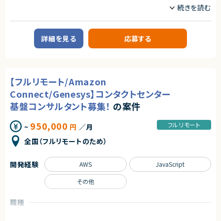
【具体的な業務内容】
職種
・クライアント課題のヒアリングと、生成AIを活用した要件整理・たたき台の
データサイエンティスト
プロジェクトマネージャー
作成
プロジェクトリーダー
・自社プロダクト（インフルエンサー施策、コミュニティSaaS、AIサービスな
ど）を組み合わせた企画設計
詳細を見る
応募する
業務内容
・AIツールを用いたタスク分解、スケジュール設計
・SNS投稿案やレポートのドラフトをAIで生成し、最終クオリティのチェック・
【案件概要】
改善
管理会計領域を中心としたmcframe対応案件です。
・プロジェクトで得られたデータ・インサイトをもとにした改善提案とナレッ
予実管理・原価管理をはじめとする業績管理業務を対象に、KPI設計や業務
ジ共有
フローの整理、To-Be設計まで幅広く関与いただきます。
【フルリモート/Amazon
ExcelやBIツールを活用したデータ分析・可視化を通じて、経営判断を支える
求めるスキル
仕組みづくりに携わるポジションです。
Connect/Genesys】コンタクトセンター
【Must】
基盤コンサルタント募集！
の案件
【業務内容】
・クライアントとの折衝・調整経験
・mcframeを用いた管理会計業務の対応・運用支援
・Web／IT／広告・マーケティング領域いずれかでのPM／ディレクター／プ
・予実管理／原価管理に関するデータ整理・分析
950,000
フルリモート
ロデューサー経験
~
円
／月
・KPI設計および業績管理レポートの作成
・生成AI／AIツールを日常的に利用し、「まずAIに任せてみる」発想で業務設
・現行業務フローの整理およびTo-Be業務設計
全国（フルリモートのため）
計ができる方
・Excel・BIツールを活用したデータ分析、可視化
・目的やKPIから逆算してタスクや体制を組み立てられる推進力
・関係部門との調整および改善提案
開発経験
AWS
JavaScript
【Want】
求めるスキル
・何かしらの領域でのPM/PdM経験
・SNS／インフルエンサーマーケティング、コミュニティ運営の実務経験
＜必須スキル＞
その他
・toB SaaSやデジタルプロダクトの導入支援、CS、PMO経験
・管理会計（予実管理／原価管理）に関する知識・実務経験
・エンジニア／デザイナーとの要件定義・仕様調整経験
・KPI設計および業績管理の実務経験
職種
・数値レポートをもとにした改善提案経験、AIワークフロー構築経験
・業務フロー整理およびTo-Be設計の経験
・業務フローの見直し・標準化・ドキュメント化の経験
・ExcelおよびBIツール（Power BI 等）を用いたデータ分析経験
プロジェクトマネージャー
プロジェクトリーダー
・mcframe案件への参画経験、または対応可能な方