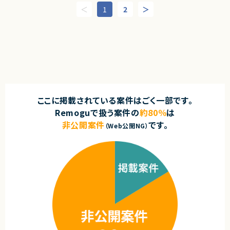
・月2〜3回程度のオンライン研修の実施（講師またはサポート）
◆求める人物像
契約形態
1
2
・チーム20名以上・エンタープライズ企業・上場企業との取引など、比較的大
業務委託(準委任契約)
規模なプロジェクトの経験がある
求めるスキル
・「黒字化」「売上拡大」「課題解決」など、結果や成果にコミットしたご経験が
■必須スキル
契約元
ある
・Microsoft 365 Copilotへの関心・知識:
・複数プロジェクトを同時に担当してきた経験がある
株式会社LASSIC
・実務での利用経験、またはプロンプトに関する基礎知識。
・新規性の高い環境・変化を楽しめる方
・M365製品の知識:
・ルールや役割が固まっていない環境でも、自分で情報を取りに行き、主体的
エージェントから
・Teams, Word, Excel, PowerPoint等の基本的な機能理解。
に動ける方
・情報発信スキル:
★AIを前提とした開発プロジェクトにPMとして携わることができます
・AI活用や新しい開発手法のキャッチアップに前向きな方
・専門的な内容を一般ユーザー向けに分かりやすく言語化し、発信する能
★職種や雇用形態を超えた協働体制！
・意思決定者へのレポーティング・意思決定支援の経験がある
力。
大手クライアント、開発ベンダー、社内メンバー、経営ボード、多様なステー
・自走力:
ここに掲載されている案件はごく一部です。
クホルダーとの連携・マネジメント経験を多様な経験を積むことができます
求めるスキル
・スケジュールに沿って、主体的にタスクを推進できるPM経験。
★フルリモート/フレックスで参加いただける案件です
Remoguで扱う案件の
約80％
は
■必須スキル・経験
■尚可スキル
・大手クライアント（上場企業・エンタープライズ）向け受託案件のPM経験：1
非公開案件
です。
（Web公開NG）
・企業におけるITツール（SaaS等）の導入、定着化支援（カスタマーサクセス
年以上
等）の経験。
・Webサービスまたはモバイルアプリ開発プロジェクトのPM／PL経験
・研修講師やウェビナーでの登壇経験。
・10〜20名規模のプロジェクトチームをリードした経験
・データを用いた利用状況の分析・レポート作成経験
・要件定義〜リリースまで一気通貫で関わったプロジェクト経験
・ベンチャー・スタートアップな・新規事業など、意思決定のスピード感や変
動性の高い環境下での経験
契約形態
・gemini／Claude等の生成AIツールを日常業務で活用している
業務委託(準委任契約)
■尚可スキル
契約元
・GitHubを用いたIssue管理／開発フローに関わった経験
・toCサービス、または大企業のDX／新規事業プロジェクトのPM経験
株式会社LASSIC
・0→1フェーズの新規プロダクト・新規事業に関わった経験