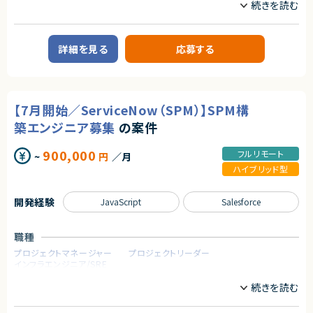
契約形態
業務内容
＜尚可スキル＞
業務委託(準委任契約)
【案件概要】
・ERP／会計システムの導入または運用経験
コンタクトセンターの業務改革およびクラウド化ニーズの高まりを背景に、
・データ基盤（DWH／ETL）の構築・運用経験
詳細を見る
応募する
契約元
Amazon Connect／Genesys Cloud などのクラウド型コンタクトセンター
・RPAやPython等を用いた業務効率化の経験
基盤の提案活動をリードするコンサルタントを募集しています。
・経営企画、事業管理領域での実務経験
株式会社LASSIC
コンタクトセンター基盤更改プロジェクトにおいて、主に提案フェーズを中心
に参画いただきます。
エージェントから
社内に実装担当（プロパーエンジニア）が在籍しているため、実装作業は行
契約形態
【7月開始／ServiceNow（SPM）】SPM構
わず、
★SNSやAIを含む最先端プロジェクトにPMとして携わることができます
業務委託(準委任契約)
技術的知見を活かした企画・提案・検討・資料作成がメイン業務となります。
★PM経験者はもちろん、これからPMなど上流領域にチャレンジしていきた
築エンジニア募集
の案件
い方におススメです！
【業務内容】
★AIを前提にプロジェクト設計ができるPMへ「企画書、要件整理、WBS、議
契約元
900,000
・RFPの整理・分析、提案書の作成
事録、レポートまでAIをフル活用しつつ、PMとしての思考力とスピードを磨
フルリモート
~
円
／月
株式会社LASSIC
・クラウド型コンタクトセンター（Amazon Connect／Genesys Cloud 等）
けます」
ハイブリッド型
を活用した業務改善・新機能・外部アプリ連携の企画提案
★職種や雇用形態を超えた協働体制！多様な経験を積むことができます
エージェントから
・構築前の事前動作確認（PoC）の計画・実施
★フルリモート/フレックスで参加いただける案件です
・案件受注後のプロジェクトマネジメント、プロジェクト推進
★ 管理会計の中核業務に関与し、経営判断を支えるやりがいのあるポジシ
開発経験
JavaScript
Salesforce
・クライアントとの要件調整、課題整理、技術的な助言・支援
ョンです
└ 予実管理・原価管理・KPI設計など、業績管理全般に深く携われます
求めるスキル
★ mcframe×BI活用で、業務改善・可視化スキルを高められる案件です
職種
└ ExcelやPower BIを用いた分析・レポーティング経験を活かせます
【必須スキル】
プロジェクトマネージャー
プロジェクトリーダー
・コンタクトセンター領域における業務改善・コンサルティング経験
インフラエンジニア/SRE
・プロジェクトマネジメント、またはプロジェクト推進の実務経験
・Amazon Connect／Genesys Cloud／NICE CXone いずれかに関する
業務内容
知識・理解
【案件概要】