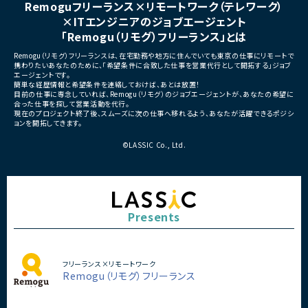
Remoguフリーランス×リモートワーク（テレワーク）
・キャラクターを「好きになる体験」やユーザ
×ITエンジニアのジョブエージェント
ーとの関係性構築をサービスとして設計で
きる希少なポジション
「Remogu（リモグ）フリーランス」とは
・音楽、SNS、イベントなど複数のコンテンツ
展開と連動したサービス開発に挑戦可能
Remogu（リモグ）フリーランスは、在宅勤務や地方に住んでいても東京の仕事にリモートで
・少人数組織のため企画から実装、運営改善
携わりたいあなたのために、「希望条件に合致した仕事を営業代行として開拓する」ジョブ
エージェントです。
まで大きな裁量を持って推進可能
簡単な経歴情報と希望条件を連絡しておけば、あとは放置！
・AI活用を前提とした次世代の開発スタイル
目前の仕事に専念していれば、Remogu（リモグ）のジョブエージェントが、あなたの希望に
を実践可能
合った仕事を探して営業活動を代行。
・AIだからこそ実現できる新しいエンターテ
現在のプロジェクト終了後、スムーズに次の仕事へ移れるよう、あなたが活躍できるポジシ
インメント体験の創出に携われます
ョンを開拓してきます。
©LASSIC Co., Ltd.
Presents
フリーランス×リモートワーク
Remogu（リモグ）フリーランス