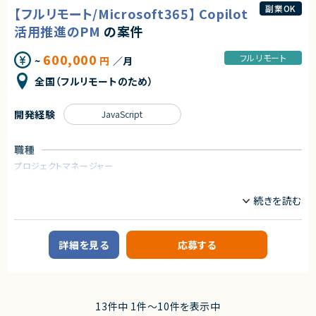
開発においては、AIを活用した効率的な運用や機能追加など、柔軟性とスピ
・チーム20名以上・エンタープライズ企業・上場企業との取引など、比較的大
副業OK
【フルリモート/Microsoft365】 Copilot
ード感のある開発体制の整備を推進中。
規模なプロジェクトの経験がある
多様な業界のクライアントと連携しながら、デジタル時代に求められる価値
活用推進のPM
の案件
・「黒字化」「売上拡大」「課題解決」など、結果や成果にコミットしたご経験が
を創出することを目指しています。
ある
・複数プロジェクトを同時に担当してきた経験がある
600,000
フルリモート
~
円
／月
◆事業内容
・新規性の高い環境・変化を楽しめる方
①SNS・インフルエンサーマーケティング
・ルールや役割が固まっていない環境でも、自分で情報を取りに行き、主体的
全国（フルリモートのため）
②ファン・コミュニティマーケティング
に動ける方
③戦略コンサルティング
・AI活用や新しい開発手法のキャッチアップに前向きな方
④AIやWEB３を含むマーケティング＆開発
・意思決定者へのレポーティング・意思決定支援の経験がある
開発経験
JavaScript
◆募集背景
求めるスキル
上記複数の事業を自社プロダクトとして展開しながら、大手企業の開発プロ
職種
■必須スキル・経験
ジェクトを数多く支援しています。現在、数々の大手クライアントより、Web・
・大手クライアント（上場企業・エンタープライズ）向け受託案件のPM経験：1
アプリ・AI開発の案件を受注しており、複数のプロジェクトを同時に推進す
プロジェクトマネージャー
年以上
るPMを募集いたします。
・Webサービスまたはモバイルアプリ開発プロジェクトのPM／PL経験
業務内容
・10〜20名規模のプロジェクトチームをリードした経験
◆想定業務内容
・要件定義〜リリースまで一気通貫で関わったプロジェクト経験
■案件概要
・Web・アプリ開発案件におけるプロジェクトマネジメント
・ベンチャー・スタートアップな・新規事業など、意思決定のスピード感や変
DX推進中の大手電力会社におけるMicrosoft 365 Copilotの導入・活用推
・1案件あたりメンバー10名前後のプロジェクトを、複数件同時にリード
動性の高い環境下での経験
進プロジェクトにて、PMとしてバックアップしていただくポジションです。
・クライアントとの定例MTGから課題を抽出し、開発・デザインチームへと橋
・gemini／Claude等の生成AIツールを日常業務で活用している
渡し
詳細を見る
応募する
■業務内容
・GitHubを用いたタスク／Issue管理を中心とした、開発プロセスの設計・運
■尚可スキル
・Teams上での情報発信およびコミュニティ運営
用
・GitHubを用いたIssue管理／開発フローに関わった経験
・週3〜4回程度の発信スケジュール策定と進行管理
・AIを活用した独自の開発プロセス（AIDDスキーム）の運用およびチームへ
・toCサービス、または大企業のDX／新規事業プロジェクトのPM経験
・Copilotの活用Tipsや最新情報の調査・選定
のレクチャー
・0→1フェーズの新規プロダクト・新規事業に関わった経験
・ユーザー参加型の活性化施策の企画・実行
・社内外のメンバーと連携し、期限内に成果を出すための全体ディレクション
13件中 1件〜10件を表示中
・ハンズオン研修の企画・資料作成