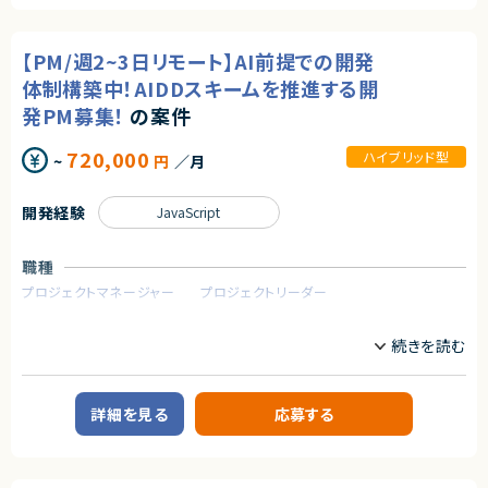
ード感のある開発体制の整備を推進中。
多様な業界のクライアントと連携しながら、デジタル時代に求められる価値
【尚可スキル】
を創出することを目指しています。
・Copilot StudioでのAIエージェント作成経験
【PM/週2~3日リモート】AI前提での開発
・Azure（Microsoft Foundry）を利用した開発経験
◆事業内容
・サービス企画、オファリング設計、テンプレート整備の経験
体制構築中！AIDDスキームを推進する開
①SNS・インフルエンサーマーケティング
発PM募集！
の案件
②ファン・コミュニティマーケティング
契約形態
③戦略コンサルティング
業務委託(準委任契約)
④AIやWEB３を含むマーケティング＆開発
720,000
ハイブリッド型
~
円
／月
契約元
◆募集背景
上記複数の事業を自社プロダクトとして展開しながら、大手企業の開発プロ
株式会社LASSIC
開発経験
JavaScript
ジェクトを数多く支援しています。現在、数々の大手クライアントより、Web・
アプリ・AI開発の案件を受注しており、複数のプロジェクトを同時に推進でき
エージェントから
るPMを募集します。
職種
★ Copilot Studioを中核としたAIサービスの企画段階から関われる案件
です
◆想定業務内容
プロジェクトマネージャー
プロジェクトリーダー
★ ヒアリング〜要件定義〜導入・活用支援まで一気通貫で関与でき、コンサ
・Web・アプリ開発案件におけるプロジェクトマネジメント
ル・PM的スキルを活かせます
・1案件あたりメンバー10名前後のプロジェクトを、複数件同時にリード
業務内容
・クライアントとの定例MTGから課題を抽出し、開発・デザインチームへと橋
本募集では、直近エンドクライアントより出社のニーズが増えてきていること
渡し
から、ハイブリッドでの対応が可能なPMの方を募集いたします。
・GitHubを用いたタスク／Issue管理を中心とした、開発プロセスの設計・運
用
◆企業概要
・AIを活用した独自の開発プロセス（AIDDスキーム）の運用およびチームへ
詳細を見る
応募する
デジタルマーケティング領域に強みを持ち、SNSを活用したプロモーションや
のレクチャー
ブランド戦略を支援する企業です。
・社内外のメンバーと連携し、期限内に成果を出すための全体ディレクション
クライアントのビジネス成長を加速させるため、最新のテクノロジーとデー
タ分析を駆使し、効果的なマーケティング施策を展開しています。
◆求める人物像