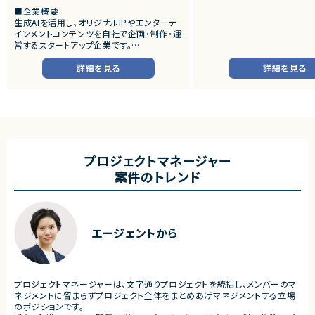
技術を活用した新規事業開発
■企業概要
画、PoC推進、プロジェクトマ
生成AIを活用し、オリジナルIPやエンターテ
える人材を募集します。
インメントコンテンツを自社で企画・制作・運
候補者様の適性によってアサ
営するスタートアップ企業です。
ジェクトを決めていく流れにな
音楽・映像・SNSなど複数のメディアを横断
しながら、AIを前提とした新しいエンターテ
詳細を見る
詳細を見る
■想定業務
インメント体験の創出に取り組んでいます。
・顧客ヒアリングによる業務
AI技術を活用した自社IP開発を推進してお
・DX構想策定
り、キャラクター・コンテンツ・コミュニティが
・BIM活用プロジェクト推進
連動する独自の世界観づくりを目指していま
・AI活用テーマの企画立案
す。
・PoC設計・推進
・プロダクト要件整理
■プロダクト・サービス概要
・顧客・開発チーム間のブリッ
・ユーザーがキャラクターと継続的にコミュ
プロジェクトマネージャー
・プロジェクトマネジメント
ニケーションを楽しめる新規サービス
案件のトレンド
・複数案件横断での推進支援
・既に展開されているキャラクターIPと連動
し、ユーザーとの関係性を深めるコミュニケ
ーションプラットフォーム
・音楽、SNS、イベントなどのコンテンツ展開
と連携しながら成長していくエンターテイン
エージェントから
メントサービス
・ユーザーがキャラクターを応援し、愛着を
深めながら長期的に楽しめる体験設計を重
視したプロダクト
・育成、収集、イベント、コミュニティ形成、課
プロジェクトマネージャーは、文字通りプロジェクトを統括し、メンバーのマ
金設計などを含む次世代型エンターテイン
ネジメントに留まらずプロジェクト全体をまとめあげマネジメントする立場
メントサービス
のポジションです。