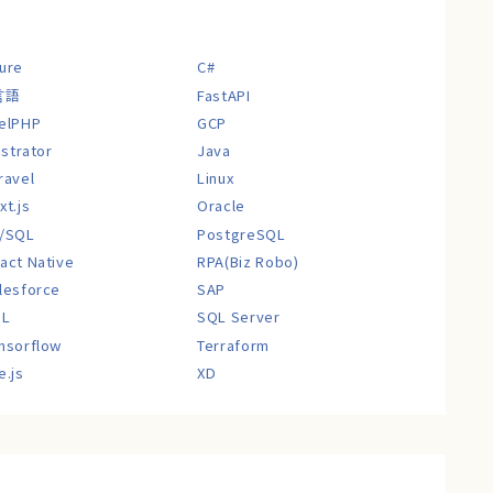
ure
C#
言語
FastAPI
elPHP
GCP
lustrator
Java
ravel
Linux
xt.js
Oracle
/SQL
PostgreSQL
act Native
RPA(Biz Robo)
lesforce
SAP
QL
SQL Server
nsorflow
Terraform
e.js
XD