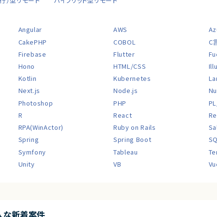
移行）型リモート
ハイブリッド型リモート
Angular
AWS
Az
CakePHP
COBOL
C
Firebase
Flutter
Fu
Hono
HTML/CSS
Il
Kotlin
Kubernetes
La
Next.js
Node.js
Nu
Photoshop
PHP
PL
R
React
Re
RPA(WinActor)
Ruby on Rails
Sa
Spring
Spring Boot
S
Symfony
Tableau
Te
Unity
VB
Vu
入な新着案件