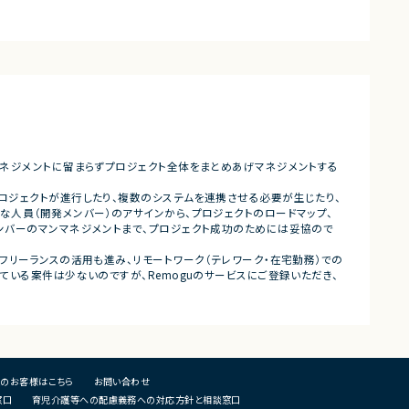
■業務内容
、修正対応
・Google/Yahoo/YouTubeお
試験項目の追加および改善
広告の入稿業務
テストプログラムの作成
・配信設定変更、クリエイティブ差
関連ドキュメント整備
対応
・媒体管理画面での運用業務
募集背景
・UTM/URL設定、レポート更新
開発体制強化に伴う増員募集
用業務
・配信データの簡易分析による異
担当工程
およびエスカレーション対応
設計 ・実装 ・テスト ・不具合解析 ・評価
・運用ルール改善や業務効率化施
マネジメントに留まらずプロジェクト全体をまとめあげマネジメントする
その他補足
■募集背景
ロジェクトが進行したり、複数のシステムを連携させる必要が生じたり、
テレワーク主体での勤務です
・広告運用体制の内製化強化に伴
な人員（開発メンバー）のアサインから、プロジェクトのロードマップ、
状況に応じて新横浜または横浜みなとみら
集
ンバーのマンマネジメントまで、プロジェクト成功のためには妥協ので
への出社が発生する可能性があります
長期参画が見込まれる案件です
■担当工程
フリーランスの活用も進み、リモートワーク（テレワーク・在宅勤務）での
・広告運用
ている案件は少ないのですが、Remoguのサービスにご登録いただき、
・レポーティング
・分析
・運用改善
■チーム構成
戦略担当リーダー＋オペレーショ
（本ポジションはオペレーション寄
のお客様はこちら
お問い合わせ
窓口
育児介護等への配慮義務への対応方針と相談窓口