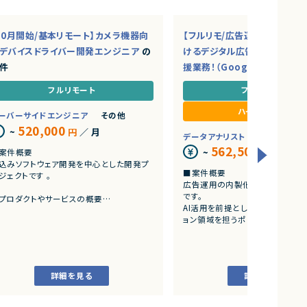
10月開始/基本リモート】カメラ機器向
【フルリモ/広告運用】大手広
デバイスドライバー開発エンジニア
の
けるデジタル広告運用オペレー
件
援業務！（Google・SNS広告）
フルリモート
フルリモート
ハイブリッド型
ーバーサイドエンジニア
その他
520,000
~
円
／ 月
データアナリスト
マーケター
562,500
~
円
／ 月
案件概要
込みソフトウェア開発を中心とした開発プ
■案件概要
ジェクトです 。
広告運用の内製化を推進する組
です。
プロダクトやサービスの概要
AI活用を前提とした体制の中で、
画像機器向けソフトウェア開発
ョン領域を担うポジションです。
組込みLinux環境上で動作するソフトウェア
よびデバイスドライバー開発
■プロダクトやサービスの概要
・ナショナルクライアントを中心と
業務内容
広告案件を担当します。
組込みLinux環境におけるデバイスドライバ
詳細を見る
詳細を見る
・Google、Yahoo!、YouTubeお
の開発
媒体を活用した広告運用を行いま
ソフトウェア評価および不具合解析
機能不具合および性能不具合の調査、分