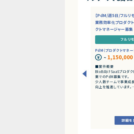
【PdM/週5日/フルリモ
業務効率化プロダクト
クトマネージャー募集
フルリ
PdM（プロダクトマネー
1,150,000
~
■案件概要
BtoB向けSaaSプロ
業でのPdM募集です。
少人数チームで事業成
向上を推進しています。
■プロダクトやサービス
・AI活用の業務効率化
・ワークフロー管理サー
・業務管理サービス
・オンライン認証関連サ
詳細を
・新規サービス開発プロ
■業務内容