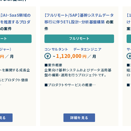
】AI・SaaS領域の
【フルリモート/SAP】基幹システムデータ
【
を推進するプロダ
移行に伴うETL設計・分析基盤構築
の案
け
の案件
件
案
モート
フルリモート
ジャー）
コンサルタント
データエンジニア
サ
1,120,000
円
／ 月
~
円
／ 月
■案件概要
■
ダクトを展開する成長企
企業向け基幹システムおよびデータ活用基
組
盤の構築・運用を行うプロジェクトです。
ロ
長とプロダクト価値
■プロダクトやサービスの概要
■
・SAP ECC 6.0およびSAP BWからDatabrick
・
の概要
s環境へのデータ連携・移行を実施します。
・
サービス
・EOSを迎えるSAP BW環境の刷新に伴い、既
お
ビス
存帳票出力ロジックのリプレイスを行いま
す。
■
ービス
・
見る
詳細を見る
ジェクト
■業務内容
ー
・SAP BWの既存データモデルおよび帳票出
・
力ロジックの調査、分析
・