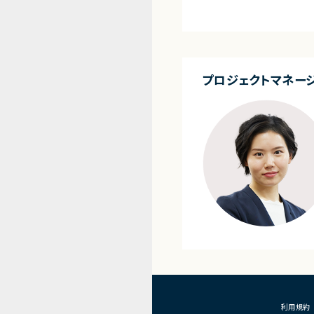
・担当プロダクトの課題
・仕様策定、要件定義、
・開発からリリース後の
・ユーザーインタビュー
析
・仮説立案、検証、優先
プロジェクトマネー
・KPI設計、ロードマッ
・エンジニア、デザイナー、
ングとの連携推進
■募集背景
・既存サービス拡大およ
化に伴う体制増強
■担当工程
・要件定義
・仕様設計
・プロダクト企画
・開発推進
・運用改善
■その他補足
・フルリモート勤務可能
・10:15から朝会あり
・長期参画前提案件
利用規約