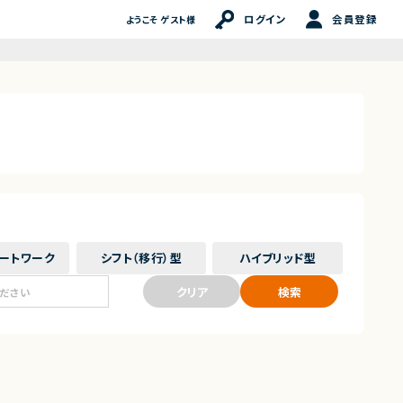
ログイン
会員登録
ようこそ ゲスト様
ート
ワーク
シフト（移行）
型
ハイブリッド
型
クリア
検索