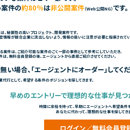
う案件の
約80％
は
非公開案件
です。
（Web公開NG）
くは、秘匿性の高いプロジェクト、開発案件です。
密情報が競合企業に流出しないよう、情報の扱いに注意が必要と指導されて
きる案件は、ご紹介可能な案件のごく一部の事例として参考にしていただき、
件は、無料会員登録の後、エージェントから直接ご紹介させてください。
無い場合、「エージェントにオーダー」してくだ
業代行として、希望する条件のポジションを探してきます。
早めのエントリーで
理想的な仕事が見つ
時間に余裕を持って、
早期にエージェントへ希望条件を
あなたに代わって、理想的な仕事を探してき
ログイン／無料会員登