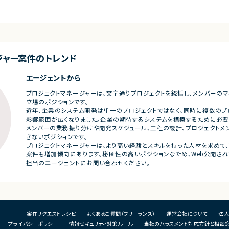
設定、施策立案
・SAP ECC 6.0／SAP BWからDatabricksへ
析
開発ディレクション
のデータ連携方式の設計
・
改善施策推進
・ETL処理の基本設計、詳細設計および設計
・
および定量データ分
書作成
・
・Databricks上での分析用データ基盤および
順位付け
帳票出力基盤の構築
■
ジャー
案件のトレンド
プ策定および運用
・各種データ検証、テスト対応
・
CS、Biz、マーケティ
・周辺システムとのデータ連携設計および実
装支援
■
エージェントから
・
プロジェクトマネージャーは、文字通りプロジェクトを統括し、メンバーの
■その他補足
立場のポジションです。
び新規プロダクト強
・フルリモート勤務 （初日のみ目黒へ出社）
■
近年、企業のシステム開発は単一のプロジェクトではなく、同時に複数のプ
・
影響範囲が広くなりました。企業の期待するシステムを構築するために必要
・
メンバーの業務振り分けや開発スケジュール、工程の設計、プロジェクトメ
い
きないポジションです。
・
プロジェクトマネージャーは、より高い経験とスキルを持った人材を求めて、
案件も増加傾向にあります。秘匿性の高いポジションなため、Web公開され
担当のエージェントにお問い合わせください。
案件リクエストレシピ
よくあるご質問（フリーランス）
運営会社について
法人
プライバシーポリシー
情報セキュリティ対策ルール
当社のハラスメント対応方針と相談