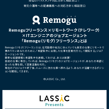
当社のハラスメント対応方針と相談窓口
■その他補足
・フルリモート勤務 （初日のみ目黒へ出社）
育児介護等への配慮義務への対応方針と相談窓口
■その他補足
Linux×シフト（移行）型リモート案件一覧
・テレワーク主体での勤務で
・状況に応じて新横浜または
Linux×ハイブリッド型リモート案件一覧
いへの出社が発生する可能性
・長期参画が見込まれる案件
Remoguフリーランス×リモートワーク（テレワーク）
×ITエンジニアのジョブエージェント
開発経験×月収
「Remogu（リモグ）フリーランス」とは
Linux×月収30万円以上案件一覧
Remogu（リモグ）フリーランスは、在宅勤務や地方に住んでいても東京の仕事にリモートで
携わりたいあなたのために、「希望条件に合致した仕事を営業代行として開拓する」ジョブ
エージェントです。
Linux×月収40万円以上案件一覧
簡単な経歴情報と希望条件を連絡しておけば、あとは放置！
目前の仕事に専念していれば、Remogu（リモグ）のジョブエージェントが、あなたの希望に
Linux×月収50万円以上案件一覧
合った仕事を探して営業活動を代行。
現在のプロジェクト終了後、スムーズに次の仕事へ移れるよう、あなたが活躍できるポジシ
ョンを開拓してきます。
Linux×月収60万円以上案件一覧
©LASSIC Co., Ltd.
Linux×月収70万円以上案件一覧
Linux×月収80万円以上案件一覧
Linux×月収90万円以上案件一覧
Presents
Linux×月収100万円以上案件一覧