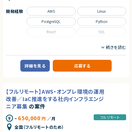
開発経験
AWS
Linux
PostgreSQL
Python
React
SQL
TypeScript
職種
インフラエンジニア/SRE
サーバーサイドエンジニア
詳細を見る
応募する
業務内容
■案件概要
大手ECサイトの新規構築における、データ移行・基盤エンジニア募集です。
【フルリモート】AWS・オンプレ環境の運用
■プロダクトやサービスの概要
・ECサイト開発案件
改善／IaC推進をする社内インフラエンジ
・商品管理、カート機能、決済機能を中心としたサービス構築
ニア募集
の案件
・親会社のポイントシステムとの連携を予定
・工数に余裕があれば商品管理マスタ画面も開発予定
650,000
フルリモート
~
円
／月
■業務内容
・データ保持方式の検討、設計および技術検証
全国（フルリモートのため）
・大量データ移行に向けたプロトタイプ作成