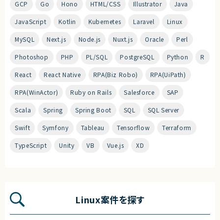
GCP
Go
Hono
HTML/CSS
Illustrator
Java
JavaScript
Kotlin
Kubernetes
Laravel
Linux
MySQL
Next.js
Node.js
Nuxt.js
Oracle
Perl
Photoshop
PHP
PL/SQL
PostgreSQL
Python
R
React
React Native
RPA(Biz Robo)
RPA(UiPath)
RPA(WinActor)
Ruby on Rails
Salesforce
SAP
Scala
Spring
Spring Boot
SQL
SQL Server
Swift
Symfony
Tableau
Tensorflow
Terraform
TypeScript
Unity
VB
Vue.js
XD
Linux案件を探す