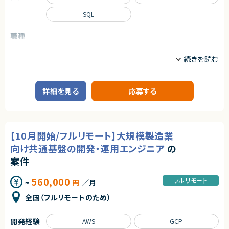
・データベース設計・構築経験
・インフラ環境構築経験
SQL
■担当工程
・性能試験・負荷試験の実施経験
・要件整理
・Pythonを用いた開発経験
・運用設計
・自走して設計～実装まで対応できる方
職種
・運用保守
インフラエンジニア/SRE
サーバーサイドエンジニア
・業務改善
■尚可スキル
情シス/社内SE/セキュリティエンジニア
・自動化設計・実装（Terraform等）
・ECサイト開発経験
・React／TypeScriptを用いた開発経験
■その他補足
業務内容
・クラウド環境（AWS等）の構築経験
・フルフレックス制（コアタイム制なし）※定例MTGには参加いただく予定で
・AI駆動開発の経験
■案件概要
す。
詳細を見る
応募する
・ポイントシステム連携案件の経験
大手SIerが推進するデジタル決済向けプラットフォーム基盤案件です。
求めるスキル
■プロダクトやサービスの概要
契約形態
・デジタル決済サービスを支える大規模基盤システムの構築プロジェクトで
■必須スキル
す。
・AWSの知見とクラウドの構築・設計経験を一人称で業務が可能なレベルで
業務委託(準委任契約)
【10月開始/フルリモート】大規模製造業
・高可用性および安定運用を重視したOracle基盤の構築を担当いただきま
有していること（目安：経験3年以上）
す。
・オンプレミスのサーバー構築・運用に関する知識と経験
向け共通基盤の開発・運用エンジニア
の
契約元
・Linux/Unixシステム管理スキル（例：シェルスクリプト、ネットワーク管理）
■業務内容
案件
株式会社LASSIC
・MacおよびWindowsの操作・設定に関する基本的な知識
・Exadata Cloud@Customer（ExaCC）環境の設計・構築
・仮想化技術（例：VMware、KVM）の基本的な操作経験
・Oracle Linuxサーバの設計・構築
エージェントから
560,000
フルリモート
~
円
／月
・Oracle Database 19cの設計、構築、設定変更
■尚可スキル
◎ AI駆動開発を活用した先進的な開発体制で経験を積むことができます！
・DB環境のテスト計画策定および実施
・AzureまたはGoogle Cloudの知見、構築・設計経験
全国（フルリモートのため）
◎ ECサイトの新規構築案件のため、設計から移行まで幅広い工程に携わる
・既存環境から新環境へのデータベース移行
・ネットワークセキュリティに関する知識と経験（例：ファイアウォール、VPN、I
ことができます！
・OCI環境における各種設定対応
DS/IPS）
◎ データ移行・DB設計・インフラ構築まで一貫して担当できるため、市場価
・運用監視製品（JP1、Zabbix等）の導入および設定
・TCP/IP・VLAN・ルーティングなどのネットワークの理解と経験
開発経験
AWS
GCP
値向上につながります！
・障害発生時の調査、原因分析、各種改善対応
・ISO27001/ISMS認証に関わる実務経験