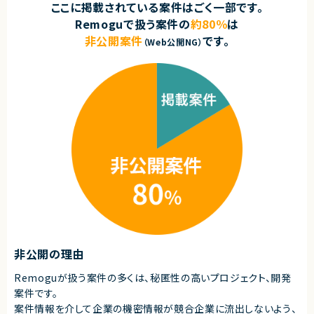
契約元
ここに掲載されている案件はごく一部です。
■その他補足
株式会社LASSIC
Remoguで扱う案件の
約80％
は
・テレワーク主体での勤務です
・状況に応じて新横浜または横浜みなとみらいへの出社が発生する可能性
非公開案件
です。
（Web公開NG）
エージェントから
があります
◎大規模製造業向けシステムを支える共通基盤開発に携われるため、高い
・長期参画が見込まれる案件です
技術力と基盤設計力を磨けます！
◎SRE・プラットフォームエンジニアリング領域を中心に、幅広いインフラ技
求めるスキル
術や運用改善の経験を積めます！
■必須スキル
◎AWS・GCP・オンプレミス環境に加え、多数のOSSを活用したモダンな技
・C言語を使用した組込みソフトウェア開発経験5年以上
術環境で業務が可能です！
・設計～テストまで一人称で自走しながら作業を進められる方
◎Docker・Kubernetes・CI/CDなど市場価値の高いスキルを実践的に活か
・組込みLinux環境での開発経験
せる案件です！
・Linuxカーネルまたはデバイスドライバーの開発経験
◎基本リモート環境のため、働きやすさと技術チャレンジを両立できます！
・マイコン、SoCなどのハードウェアに近い下回りの開発経験
・ハードウェアに関する基礎知識 ・ハードウェア仕様書、デバイス仕様書、デ
ータシートを読み解けること
・UART、SPIなどのペリフェラルに関する基礎知識
■求める人物像
・設計からテストまで主体的に対応できる方
・ハードウェア寄りの開発に強みをお持ちの方
・長期参画を希望される方
非公開の理由
契約形態
Remoguが扱う案件の多くは、秘匿性の高いプロジェクト、開発
業務委託(準委任契約)
案件です。
案件情報を介して企業の機密情報が競合企業に流出しないよう、
契約元