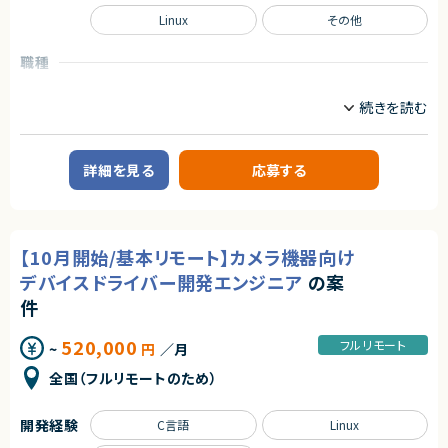
◎ フルリモート・フルフレックス環境のため、柔軟な働き方が可能です！
・セキュリティインシデント対応の知識と経験（例：脆弱性スキャン、侵入検
Linux
その他
■募集背景
知）
・デジタル決済向け基盤の新規構築に伴う増員募集です。
・役割ベースのアクセス制御（RBAC）やシングルサインオン（SSO）の理解と
実装経験
職種
■担当工程
・クラウドセキュリティフレームワーク（CISベンチマーク、NIST等）の理解と
インフラエンジニア/SRE
情シス/社内SE/セキュリティエンジニア
・基本設計、詳細設計、構築、テスト、移行対応
実践
・ハードウェア（特にCPU・GPU）のパフォーマンス最適化およびトラブルシュ
■その他補足
業務内容
ーティングスキル
・週4日程度のリモートワーク（月2～3回程度出社予定）
・コンテナやオーケストレーション技術の深い理解（Docker、Kubernetes）
■案件概要
・テスト工程および本番環境対応時には出社頻度が増加する可能性あり
・仮想化技術（例：VMware、KVM）の深い理解
大手製造業企業向けの共通基盤開発・運用案件です。
詳細を見る
応募する
複数の工場向けシステム開発チームに対し、CI/CD、監視、通知、認証・認可
求めるスキル
契約形態
などの共通機能を提供するプラットフォームの設計・構築・運用を担当いただ
きます。
■必須スキル
業務委託(準委任契約)
・インフラから開発、運用までITシステム全般の知識
■業務内容
・サーバ構築案件での設計、構築、テストの経験、知識
契約元
【10月開始/基本リモート】カメラ機器向け
・共通基盤の設計・構築・運用
・Oracleに関する知識
株式会社LASSIC
・CI/CD環境の整備および改善
・Oracleデータベース移行の経験
デバイスドライバー開発エンジニア
の案
・監視・通知基盤の構築、運用改善
・ミドルウェアの運用保守または新規構築の経験
エージェントから
・認証・認可基盤の設計・運用
件
・Kubernetesを中心としたコンテナ基盤の運用・改善
■尚可スキル
◎クラウドからオンプレミスまで幅広いインフラ領域に携わることができ、市
・OSS製品の調査、技術検証、導入支援
・Oracle19cに関する知識
場価値の高い経験を積めます！
520,000
フルリモート
~
円
／月
・SREの観点からの信頼性向上施策の企画・実施
・ExaCCに関する知識
◎Terraformを活用したIaC推進や業務自動化など、運用改善に主体的に
・開発チーム向けプラットフォームの改善および運用支援
・OCIに関する知識
関わることができます！
全国（フルリモートのため）
・運用MW(JP1,Zabbix,LogStorage,DeepSecurity)の知識
◎裁量が大きく、課題発見から企画・改善推進までリーダーシップを発揮でき
■募集背景
るポジションです！
・工場向けシステム開発チームの生産性向上および開発効率改善のため
■求める人物像
◎フルフレックス環境のため、柔軟な働き方を実現しながら長期参画が期待
開発経験
C言語
Linux
・能動的に一人称で動けること
できます！
■担当工程