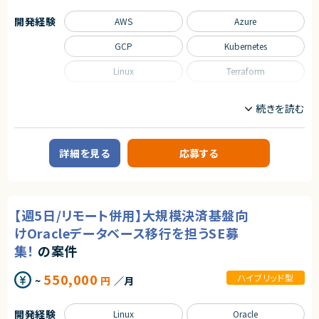
・初期データ取り込み処理の設計・実装
・稼働後の差分データ取り込み処理の設計・実装
開発経験
AWS
Azure
・データ保持方式に応じたデータベース構築
・本番インフラ環境の構築
GCP
Kubernetes
・データ移行リハーサルの実施
・性能・負荷テストの計画および実施
Linux
Terraform
・UAT（ユーザー受入テスト）環境へのデータ移行
・本番移行準備および移行支援
職種
■担当工程
プロジェクトリーダー
インフラエンジニア/SRE
・検討
情シス/社内SE/セキュリティエンジニア
・要件整理
・設計
詳細を見る
応募する
業務内容
・構築
・実装
■業務内容
・テスト
・クラウドおよびオンプレミス環境におけるアカウント／リソースの払い出し
・移行
・AWSアカウント管理、IAM権限設定、リソース管理
・Azure OpenAI、Google Cloud、OpenAI API環境の利用管理およびクォ
■その他補足
【週5日/リモート併用】大規模決済基盤向
ータ管理
・9月開始予定
・オンプレミス環境（vSphere／KVM）での仮想マシン構築・管理
けOracleデータベース移行を担うSE募
・フルリモート／フルフレックス
・インフラ障害発生時の切り分けおよび改善対応
・参画初期のみ出社の可能性あり
集！
の案件
・Okta、AWS Client VPNのアカウント管理および運用
・Terraformを用いたIaC化推進および運用自動化
求めるスキル
・運用課題の抽出、改善提案、標準化推進
550,000
ハイブリッド型
~
円
／月
■必須スキル
■募集背景
・データ移行プロジェクトの実務経験
・社内で発生する継続的なアカウント払い出し業務の標準化および自動化
・大量データ移行に関する設計・実装経験
開発経験
Linux
Oracle
推進のため