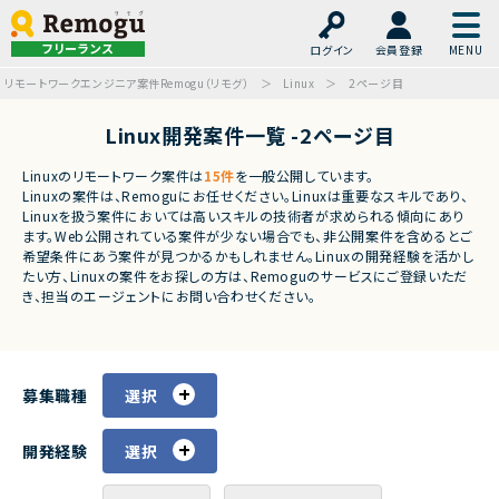
フリーランス
ログイン
会員登録
リモートワークエンジニア案件Remogu（リモグ）
Linux
2ページ目
Linux開発案件一覧 -2ページ目
Linuxのリモートワーク案件は
15件
を一般公開しています。
Linuxの案件は、Remoguにお任せください。Linuxは重要なスキルであり、
Linuxを扱う案件においては高いスキルの技術者が求められる傾向にあり
ます。Web公開されている案件が少ない場合でも、非公開案件を含めるとご
希望条件にあう案件が見つかるかもしれません。Linuxの開発経験を活かし
たい方、Linuxの案件をお探しの方は、Remoguのサービスにご登録いただ
き、担当のエージェントにお問い合わせください。
募集職種
選択
開発経験
選択