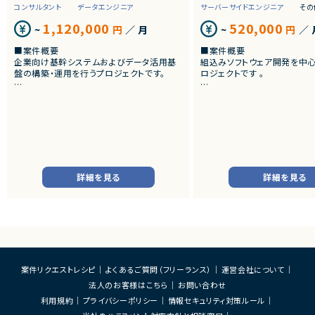
Linux×データサイエンティスト案件一覧
コンサルタント
データエンジニア
サーバーサイドエンジニア
その
1,120,000
520,000
Linux×AI/LLM/機械学習エンジニア案件一覧
~
円
／ 月
~
円
／ 
■案件概要
■案件概要
Linux×データアナリスト案件一覧
企業向け基幹システムおよびデータ活用基
組込みソフトウェア開発を中
盤の構築・運用を行うプロジェクトです。
ロジェクトです 。
Linux×データエンジニア案件一覧
■プロダクトやサービスの概要
■プロダクトやサービスの概
Linux×PdM（プロダクトマネージャー）案件一覧
・SAP ECC 6.0およびSAP BWからDatabri
・画像機器向けソフトウェア
cks環境へのデータ連携・移行を実施します。
・組込みLinux環境上で動作
・EOSを迎えるSAP BW環境の刷新に伴い、
Linux×スクラムマスター案件一覧
およびデバイスドライバー開
既存帳票出力ロジックのリプレイスを行いま
す。
■業務内容
Linux×情シス/社内SE/セキュリティエンジニア案件一覧
・組込みLinux環境における
■業務内容
バーの開発
詳細を見る
詳細を見る
Linux×コンサルタント案件一覧
・SAP BWの既存データモデルおよび帳票出
・ソフトウェア評価および不
力ロジックの調査、分析
・機能不具合および性能不具
Linux×フルスタックエンジニア案件一覧
・SAP ECC 6.0／SAP BWからDatabricks
析、修正対応
へのデータ連携方式の設計
・試験項目の追加および改善
・ETL処理の基本設計、詳細設計および設計
Linux×マーケター案件一覧
Linux×講師/メンター案件一覧
・テストプログラムの作成
書作成
・関連ドキュメント整備
・Databricks上での分析用データ基盤およ
び帳票出力基盤の構築
■募集背景
案件リクエストレシピ
よくあるご質問（フリーランス）
運営会社について
・各種データ検証、テスト対応
・開発体制強化に伴う増員募
開発経験×働き方
法人のお客様はこちら
お問い合わせ
・周辺システムとのデータ連携設計および実
装支援
■担当工程
利用規約
プライバシーポリシー
情報セキュリティ対策ルール
・設計 ・実装 ・テスト ・不具合
Linux×フルリモート案件一覧