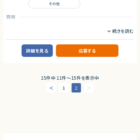
・指示待ちにならず自分から主体的にスケジュール作成、不明点の調査など
その他
・要件整理、設計、構築、運用改善、運用保守
行えること
・問題、課題を周りに共有しながら進めていけること
■その他補足
職種
・フルリモート勤務 （初日のみ田町へ出社の可能性あり）
契約形態
サーバーサイドエンジニア
その他
・OSSを積極的に活用する環境です
業務委託(準委任契約)
業務内容
求めるスキル
契約元
■案件概要
■必須スキル
株式会社LASSIC
組込みソフトウェア開発を中心とした開発プロジェクトです 。
・Gitを利用したチーム開発経験
詳細を見る
応募する
・LinuxをCLIで操作できること
エージェントから
■プロダクトやサービスの概要
・AWSまたはGCPなどのパブリッククラウドを利用した開発・構築経験
・画像機器向けソフトウェア開発
・新しい技術やOSSについて自ら調査・検証し、導入まで進められること
◎Oracle Databaseの設計・構築・テストまで一貫して経験を活かせる案件
・組込みLinux環境上で動作するソフトウェアおよびデバイスドライバー開発
です！
■尚可スキル
◎Oracle19c、OCI、ExaCCなど市場価値の高いOracle系技術に携われま
■業務内容
15件中 11件〜15件を表示中
・スクラムなどのアジャイル開発経験
す！
・組込みLinux環境におけるデバイスドライバーの開発
・Docker、Kubernetesを利用した開発・運用経験
◎大規模な決済基盤プロジェクトのため、安定性・可用性を意識した基盤構
・ソフトウェア評価および不具合解析
1
2
・CI/CDパイプラインの構築・運用経験
築経験が積めます！
・機能不具合および性能不具合の調査、分析、修正対応
・SRE、プラットフォームエンジニアリング、インフラ自動化の経験
◎リモートワーク中心で働きやすく、業務とプライベートを両立しやすい環境
・試験項目の追加および改善
です！
・テストプログラムの作成
■求める人物像
◎設計からテストまで幅広く担当できるため、インフラエンジニアとしてのス
・関連ドキュメント整備
・新しい技術やOSSへの興味関心が高い方 ・主体的に調査・検証を進められ
キルアップにつながります！
る方 ・改善提案を積極的に行える方
■募集背景
・開発体制強化に伴う増員募集
契約形態
業務委託(準委任契約)
■担当工程
・設計 ・実装 ・テスト ・不具合解析 ・評価