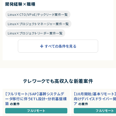
開発経験×職種
Linux×CTO/VPoE/テックリード案件一覧
Linux×プロジェクトマネージャー案件一覧
Linux×プロジェクトリーダー案件一覧
Linux×Webデザイナー/ディレクター案件一覧
すべての条件を見る
Linux×インフラエンジニア/SRE案件一覧
Linux×フロントエンドエンジニア案件一覧
Linux×サーバーサイドエンジニア案件一覧
Linux×iOSエンジニア案件一覧
テレワークでも高収入な新着案件
Linux×Androidエンジニア案件一覧
【フルリモート/SAP】基幹システムデ
【10月開始/基本リモート
ータ移行に伴うETL設計・分析基盤構
Linux×ゲームプログラマ/ゲームエンジンプログラマ案件一覧
向けデバイスドライバー
築
ア
の案件
の案件
Linux×QA・テストエンジニア案件一覧
フルリモート
フルリモート