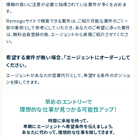
情報の扱いに注意が必要と指導されている案件が多くを占めま
株式会社LASSIC
す。
エージェントから
Remoguサイトで検索できる案件は、ご紹介可能な案件のごく一
◎組込みLinux環境におけるデバイスドライバー開発の経験を存分に活か
部の事例として参考にしていただき、
あなたのご希望に添った案件
せる案件です！
は、無料会員登録の後、エージェントから直接ご紹介させてくださ
◎設計から評価、不具合解析まで幅広く担当できるため、技術力を高めたい
方におすすめです！
い。
◎ハードウェアに近いレイヤーでの開発経験を積むことができ、専門性をさ
らに磨けます！
◎既に複数名体制で参画しているため、プロジェクトへ入りやすい環境で
希望する案件が無い場合、「エージェントにオーダー」して
す！
◎長期参画前提のため、安定して腰を据えて開発に取り組みたい方におす
ください。
すめです！
エージェントがあなたの営業代行として、希望する条件のポジショ
ンを探してきます。
早めのエントリーで
理想的な仕事が見つかる可能性アップ！
時間に余裕を持って、
早期にエージェントへ希望条件を伝えましょう。
あなたに代わって、理想的な仕事を探してきます。