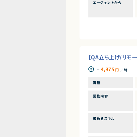
エージェントから
【QA立ち上げ/リモ
4,375
~
円
／時
職種
業務内容
求めるスキル