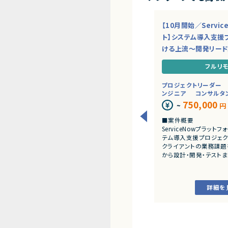
【10月開始／Servi
ト】システム導入支援
ける上流～開発リー
フルリ
プロジェクトリーダー
ンジニア
コンサルタ
750,000
~
円
■案件概要
ServiceNowプラッ
テム導入支援プロジェク
クライアントの業務課題
から設計・開発・テスト
だきます。
■業務内容
詳細を
・顧客との要件ヒアリ
・ServiceNowを用
開発、テスト
・JavaScriptによる
・ワークフロー設計お