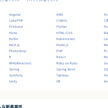
Angular
AWS
Az
CakePHP
COBOL
C
Firebase
Flutter
Fu
Hono
HTML/CSS
Il
Kotlin
Kubernetes
La
Next.js
Node.js
Nu
Photoshop
PHP
PL
R
React
Re
RPA(WinActor)
Ruby on Rails
Sa
Spring
Spring Boot
S
Symfony
Tableau
Te
Unity
VB
Vu
入な新着案件