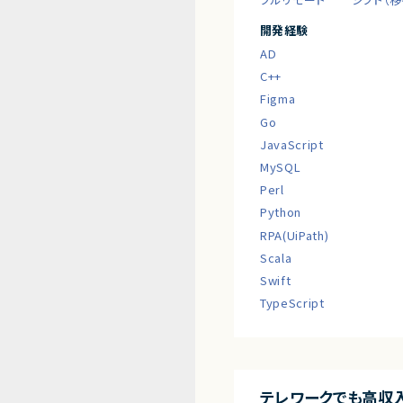
開発経験
AD
C++
Figma
Go
JavaScript
MySQL
Perl
Python
RPA(UiPath)
Scala
Swift
TypeScript
テレワークでも高収