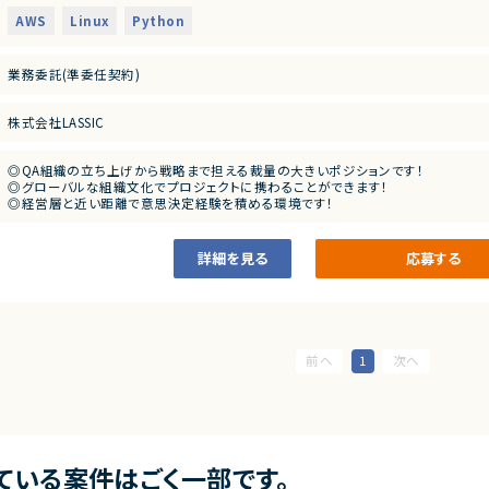
・品質KPIの設計、可視化、経営層へのレポーティング
・外部パートナーや委託先との連携・進捗管理の経験
・テストプロセスおよび品質ゲートの設計・改善
AWS
Linux
Python
・品質メトリクスの設計・可視化の実務経験
・外部QAベンダーの選定・ディレクション・成果物レビュー
・開発チーム（PdM/エンジニア）との連携による品質改善推進
■尚可スキル
・自動テスト導入やCI/CD連携などの品質向上施策の推進
業務委託(準委任契約)
・Fintech・金融系プロダクトのQA経験
・QA組織の立ち上げおよびチームビルディング
・テスト自動化・CI/CD基盤の導入・推進経験
・コンプライアンス・セキュリティ要件を考慮したQAプロセス設計の経験
株式会社LASSIC
・スタートアップ・成長期の組織でのゼロからのQA体制構築経験
・英語でのコミュニケーション（グローバルチームとの連携）
◎QA組織の立ち上げから戦略まで担える裁量の大きいポジションです！
■求める人物像
◎グローバルな組織文化でプロジェクトに携わることができます！
・QAの現場経験を活かし組織全体の品質戦略をリードしたい方
◎経営層と近い距離で意思決定経験を積める環境です！
・開発・ビジネス双方に働きかけられる方
◎FinTech領域での専門性・市場価値を高めることができます！
・推進力がありマネジメント志向の方
◎フルリモートかつ柔軟な環境で働きやすさも担保されています！
詳細を見る
応募する
1
ている案件はごく一部です。