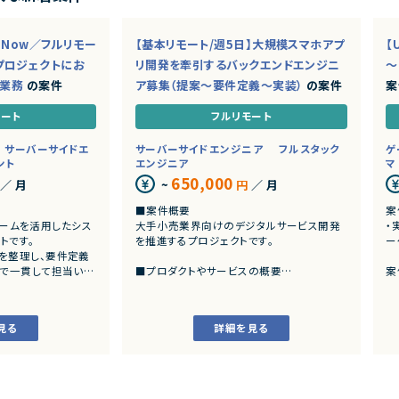
ceNow／フルリモー
【基本リモート/週5日】大規模スマホアプ
【
プロジェクトにお
リ開発を牽引するバックエンドエンジニ
～
ド業務
の案件
ア募集（提案～要件定義～実装）
の案件
案
モート
フルリモート
サーバーサイドエ
サーバーサイドエンジニア
フルスタック
ゲ
ント
エンジニア
マ
650,000
／ 月
~
円
／ 月
■案件概要
案
トフォームを活用したシス
大手小売業界向けのデジタルサービス開発
・
トです。
を推進するプロジェクトです。
ー
を整理し、要件定義
まで一貫して担当いた
■プロダクトやサービスの概要
案
・店舗向けスマホアプリおよびバックエンド
発
システムの継続的なエンハンス開発案件で
・
す。
見る
詳細を見る
ングおよび要件定義
・既にサービス稼働中であり、数ヶ月から半
いた業務システムの設計、
年単位で新機能追加や改善を継続的にリリ
ースしています。
カスタマイズ開発
よび各種機能実装
■業務内容