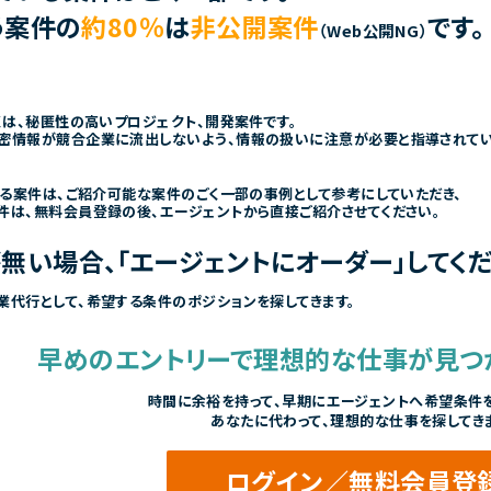
う案件の
約80％
は
非公開案件
です。
（Web公開NG）
くは、秘匿性の高いプロジェクト、開発案件です。
密情報が競合企業に流出しないよう、情報の扱いに注意が必要と指導されて
きる案件は、ご紹介可能な案件のごく一部の事例として参考にしていただき、
件は、無料会員登録の後、エージェントから直接ご紹介させてください。
無い場合、「エージェントにオーダー」してくだ
業代行として、希望する条件のポジションを探してきます。
早めのエントリーで
理想的な仕事が見つ
時間に余裕を持って、
早期にエージェントへ希望条件を
あなたに代わって、理想的な仕事を探してき
ログイン／無料会員登