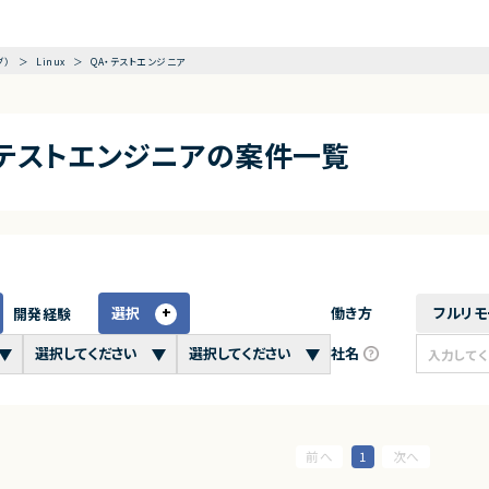
グ）
Linux
QA・テストエンジニア
A・テストエンジニアの案件一覧
選択
働き方
フルリモ
開発経験
社名
1