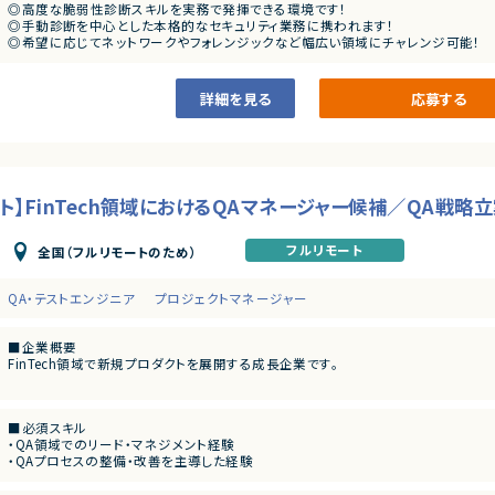
・ネットワーク診断
◎高度な脆弱性診断スキルを実務で発揮できる環境です！
・クローリング経験
◎手動診断を中心とした本格的なセキュリティ業務に携われます！
・スマホ診断経験
◎希望に応じてネットワークやフォレンジックなど幅広い領域にチャレンジ可能！
・クラウド診断経験
◎基本リモートで柔軟な働き方が実現できます！
・SOC対応経験
◎顧客対応も含めた上流寄りの経験を積むことができます！
・デジタルフォレンジック経験
詳細を見る
応募する
ート】FinTech領域におけるQAマネージャー候補／QA戦略
フルリモート
全国（フルリモートのため）
QA・テストエンジニア
プロジェクトマネージャー
■企業概要
FinTech領域で新規プロダクトを展開する成長企業です。
■プロダクトやサービスの概要
・AI技術を活用した分析・予測サービスを提供し、業務効率化を支援
■必須スキル
・QA領域でのリード・マネジメント経験
■業務内容
・QAプロセスの整備・改善を主導した経験
・現状のプロダクト品質課題の把握および改善方針の策定
・開発・PdM・CS・経営層など複数ステークホルダーとの調整・合意形成の経験
・QA戦略の立案およびロードマップの策定・推進
・品質ゲート・リリース判断・インシデント対応（RCA含む）の意思決定経験