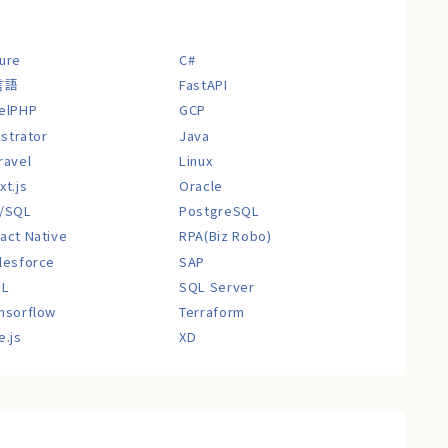
ure
C#
言語
FastAPI
elPHP
GCP
lustrator
Java
ravel
Linux
xt.js
Oracle
/SQL
PostgreSQL
act Native
RPA(Biz Robo)
lesforce
SAP
QL
SQL Server
nsorflow
Terraform
e.js
XD