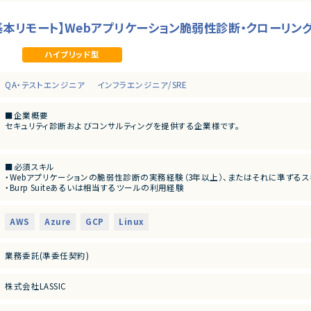
/週5/基本リモート】Webアプリケーション脆弱性診断・クローリ
ハイブリッド型
QA・テストエンジニア
インフラエンジニア/SRE
■企業概要
セキュリティ診断およびコンサルティングを提供する企業様です。
■プロダクトやサービスの概要
・Webアプリケーションおよびネットワーク領域における脆弱性診断サービス
■必須スキル
・Webアプリケーションの脆弱性診断の実務経験（3年以上）、またはそれに準ずる
■業務内容
・Burp Suiteあるいは相当するツールの利用経験
・Webアプリケーションに対する脆弱性診断業務全般
・手動診断による脆弱性発見・検証の実務経験。下記の内容には基本的に対応でき
・クローリングによる診断対象範囲の整理および網羅性の担保
・認証・認可不備（IDOR/権限昇格/横断アクセス）の検出
・Burp Suite等のツールおよび手動診断による脆弱性の検出・検証
・ビジネスロジックバグの発見（不正なフロー・制御回避）
・診断結果のレポーティングおよび顧客への説明対応
AWS
Azure
GCP
Linux
・セッション管理の不備（トークン固定・失効不備など）の検証
・クライアントとの調整・問い合わせ対応
・CSRF/XSS/SSRF/SQLi等のツールに依存しない検証
・Burp Repeater/Intruder/Extenderを用いたカスタム検証
※ご経験・ご志向に応じて、以下業務への関与可能性あり
業務委託(準委任契約)
・診断プロセスや結果を分かりやすく説明できるコミュニケーション能力
・ネットワーク診断、SOC業務
・報連相を含む基本的なプロジェクトコミュニケーションが円滑に行えること
・デジタルフォレンジック
・クラウド／モバイル領域のセキュリティ診断
株式会社LASSIC
■尚可スキル
・PM経験