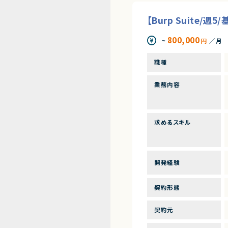
【Burp Suite
800,000
~
円
／月
職種
業務内容
求めるスキル
開発経験
契約形態
契約元