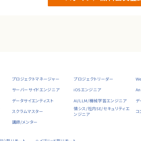
プロジェクトマネージャー
プロジェクトリーダー
W
サーバーサイドエンジニア
iOSエンジニア
A
データサイエンティスト
AI/LLM/機械学習エンジニア
デ
ャ
情シス/社内SE/セキュリティエ
スクラムマスター
コ
ンジニア
講師/メンター
移行）型リモート
ハイブリッド型リモート