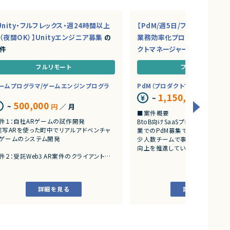
Unity・フルフレックス・週24時間以上
【PdM/週5日/フルリモ】AI・S
（夜間OK）】Unityエンジニア募集
の
業務効率化プロダクトを推進
件
クトマネージャー募集
の案件
フルリモート
フルリモート
ームプログラマ/ゲームエンジンプログラ
PdM（プロダクトマネージャー）
1,150,000
~
円
／ 月
500,000
~
円
／ 月
■案件概要
件１：自社ARゲームの試作開発
BtoB向けSaaSプロダクトを展
実写ARを使った町中でリアルアドベンチャ
業でのPdM募集です。
ゲームのシステム開発
少人数チームで事業成長とプロダ
向上を推進しています。
件２：受託Web3 AR案件のクライアント開
■プロダクトやサービスの概要
アートとARをつかったWeb3案件
・AI活用の業務効率化サービス
・ワークフロー管理サービス
詳細を見る
詳細を見る
・業務管理サービス
・オンライン認証関連サービス
・新規サービス開発プロジェクト
■業務内容