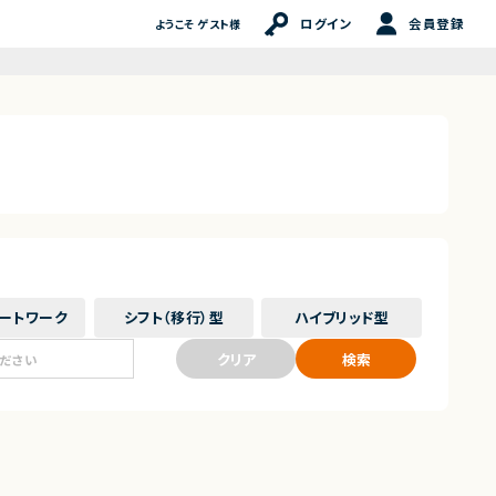
ログイン
会員登録
ようこそ ゲスト様
ート
ワーク
シフト（移行）
型
ハイブリッド
型
クリア
検索