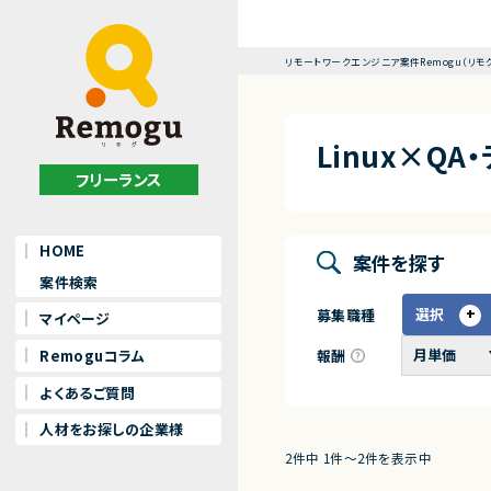
リモートワークエンジニア案件Remogu（リモ
Linux×Q
フリーランス
HOME
案件を探す
案件検索
選択
募集職種
マイページ
報酬
Remoguコラム
よくあるご質問
人材をお探しの企業様
2件中 1件〜2件を表示中