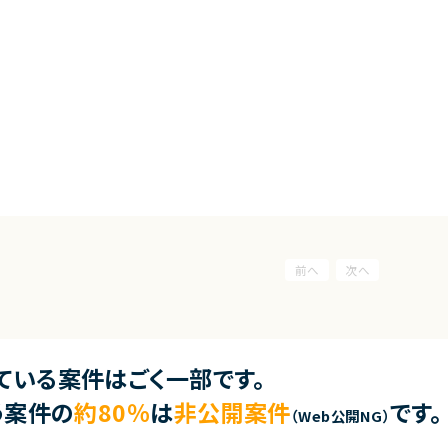
ている案件はごく一部です。
う案件の
約80％
は
非公開案件
です。
（Web公開NG）