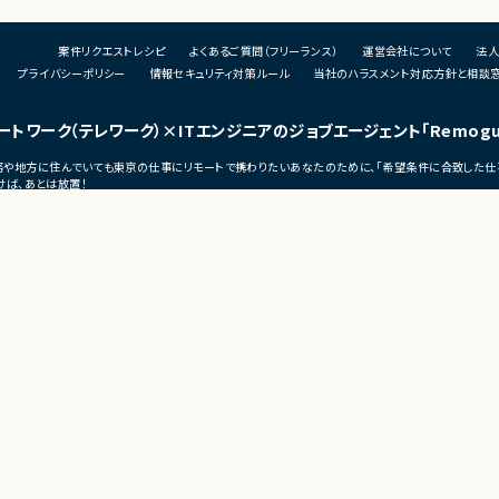
・関連ドキュメント整備
対
の分析用データ基盤および
・
■募集背景
案件リクエストレシピ
よくあるご質問（フリーランス）
運営会社について
法人
・
ト対応
・開発体制強化に伴う増員募集
用
プライバシーポリシー
情報セキュリティ対策ルール
当社のハラスメント対応方針と相談
タ連携設計および実
・
■担当工程
お
・設計 ・実装 ・テスト ・不具合解析 ・評価
ートワーク（テレワーク）
×ITエンジニアのジョブエージェント
「Remog
・
日のみ目黒へ出社）
■その他補足
宅勤務や地方に住んでいても東京の仕事にリモートで携わりたいあなたのために、「希望条件に合致した仕
■
・テレワーク主体での勤務です
ば、あとは放置！
・
・状況に応じて新横浜または横浜みなとみら
（リモグ）のジョブエージェントが、あなたの希望に合った仕事を探して営業活動を代行。
集
いへの出社が発生する可能性があります
の仕事へ移れるよう、あなたが活躍できるポジションを開拓してきます。
・長期参画が見込まれる案件です
■
・
・
・
・
■
戦
s
（
ーク
■
ンス
・
・
テレワークの勤怠管理・監視・タスク管理ツール
月
モートワーク