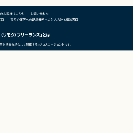
・GA4、Clarity等を用いたユー
応
・LP、CTA、フォーム改修によるC
媒体管理画面での運用業務
・A/Bテストの企画、実行、効果検
のお客様はこちら
お問い合わせ
UTM/URL設定、レポート更新などの日次運
・SEO流入データを踏まえた施策
業務
窓口
育児介護等への配慮義務への対応方針と相談窓口
け
配信データの簡易分析による異常値検知
・仮説立案から施策実行、効果検
よびエスカレーション対応
気通貫推進
u（リモグ）フリーランス」とは
運用ルール改善や業務効率化施策の提案
・マーケティングチームおよび開
種調整
事を営業代行として開拓する」ジョブエージェントです。
募集背景
広告運用体制の内製化強化に伴う増員募
■募集背景
・SEO流入拡大とCVR向上を同
ための体制強化
担当工程
広告運用
■担当工程
©LASSIC Co., Ltd.
レポーティング
・分析 ・要件整理 ・施策立案 ・実
分析
定 ・改善提案
運用改善
■その他補足
チーム構成
・原則フルリモート （必要に応じ
略担当リーダー＋オペレーションメンバー
ト拠点への出社可能性あり）
本ポジションはオペレーション寄り）
その他補足
担当案件数は5～10件程度
フルリモート勤務可 ※東京近郊在住者は
テレワークの市場調査・トレンド発信メディア
8日程度出社のハイブリッド相談可