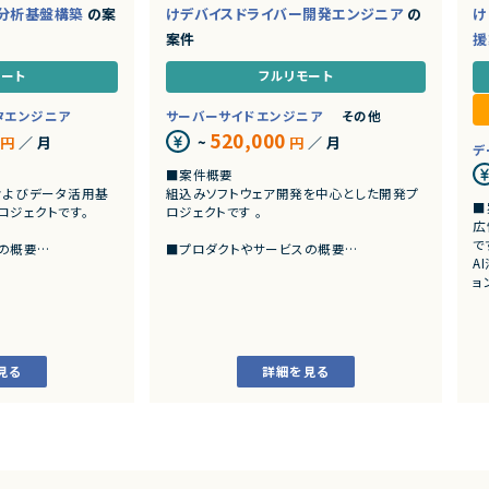
・分析基盤構築
の案
けデバイスドライバー開発エンジニア
の
け
案件
援
モート
フルリモート
タエンジニア
サーバーサイドエンジニア
その他
520,000
円
／ 月
~
円
／ 月
デ
■案件概要
およびデータ活用基
組込みソフトウェア開発を中心とした開発プ
■
ロジェクトです。
ロジェクトです 。
広
で
の概要
■プロダクトやサービスの概要
A
P BWからDatabrick
・画像機器向けソフトウェア開発
ョ
移行を実施します。
・組込みLinux環境上で動作するソフトウェア
W環境の刷新に伴い、既
およびデバイスドライバー開発
■
プレイスを行いま
・
■業務内容
広
・組込みLinux環境におけるデバイスドライバ
見る
詳細を見る
・
ーの開発
媒
タモデルおよび帳票出
・ソフトウェア評価および不具合解析
・機能不具合および性能不具合の調査、分
■
WからDatabricksへ
析、修正対応
・
計
・試験項目の追加および改善
広
、詳細設計および設計
・テストプログラムの作成
・