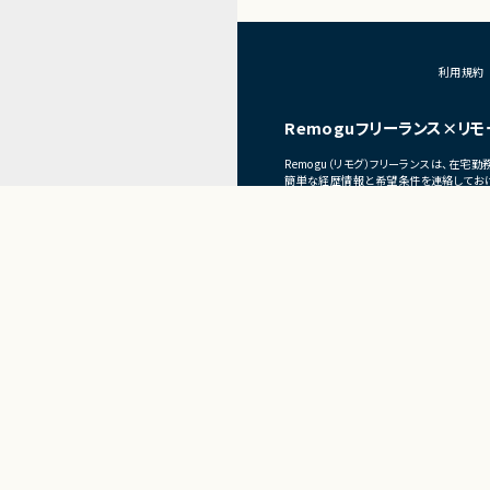
書作成
・Databricks上で
帳票出力基盤の構築
・各種データ検証、テス
利用規約
・周辺システムとのデー
装支援
Remoguフリーランス×リモ
■その他補足
・フルリモート勤務 （初
Remogu（リモグ）フリーランスは、在
簡単な経歴情報と希望条件を連絡しておけ
目前の仕事に専念していれば、Remogu
現在のプロジェクト終了後、スムーズに次
Present
フリーランス×リモートワ
Remogu（リモグ）フリーラ
正社員×リ