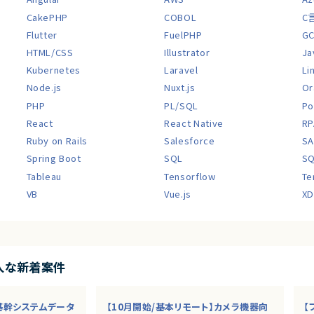
CakePHP
COBOL
C
Flutter
FuelPHP
G
HTML/CSS
Illustrator
Ja
Kubernetes
Laravel
Li
Node.js
Nuxt.js
Or
PHP
PL/SQL
Po
React
React Native
RP
Ruby on Rails
Salesforce
SA
Spring Boot
SQL
SQ
Tableau
Tensorflow
Te
VB
Vue.js
XD
入な新着案件
】基幹システムデータ
【10月開始/基本リモート】カメラ機器向
【