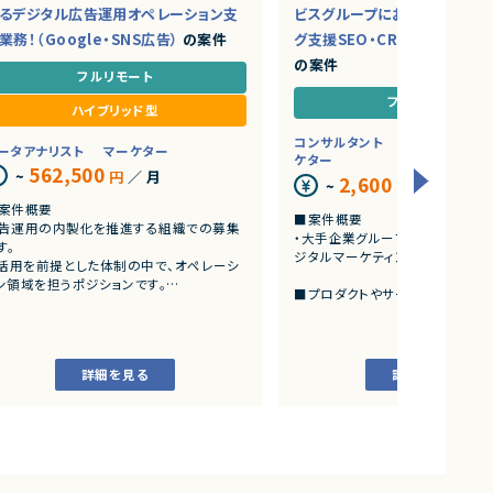
るデジタル広告運用オペレーション支
ビスグループにおけるBtoBマ
業務！（Google・SNS広告）
の案件
グ支援SEO・CRO戦略推進マ
の案件
フルリモート
フルリモート
ハイブリッド型
コンサルタント
データアナリス
ータアナリスト
マーケター
ケター
562,500
~
円
／ 月
2,600
~
円
／ 時
案件概要
■案件概要
告運用の内製化を推進する組織での募集
・大手企業グループが展開するBt
す。
ジタルマーケティングプロジェクト
I活用を前提とした体制の中で、オペレーシ
ン領域を担うポジションです。
■プロダクトやサービスの概要
・BtoBサービスのWebサイトを対
プロダクトやサービスの概要
然検索流入の拡大と問い合わせ、資
ナショナルクライアントを中心とした大規模
モ申込等のコンバージョン改善を
告案件を担当します。
す。
詳細を見る
詳細を見る
Google、Yahoo!、YouTubeおよび主要SNS
体を活用した広告運用を行います。
■業務内容
・TOPページ、サービスページのS
業務内容
策立案および実行
Google/Yahoo/YouTubeおよび主要SNS
・キーワード戦略立案 ・競合分析
告の入稿業務
分析 ・テクニカルSEO分析およ
配信設定変更、クリエイティブ差替え、審査