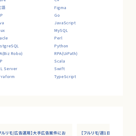
言語
Figma
CP
Go
va
JavaScript
nux
MySQL
acle
Perl
stgreSQL
Python
A(Biz Robo)
RPA(UiPath)
P
Scala
L Server
Swift
rraform
TypeScript
フルリモ/広告運用】大手広告案件にお
【フルリモ/週1日程度】大手総