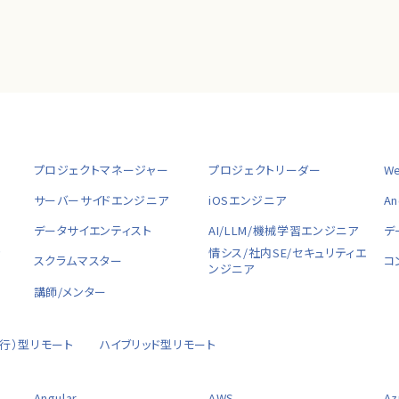
プロジェクトマネージャー
プロジェクトリーダー
W
サーバーサイドエンジニア
iOSエンジニア
A
データサイエンティスト
AI/LLM/機械学習エンジニア
デ
ャ
情シス/社内SE/セキュリティエ
スクラムマスター
コ
ンジニア
講師/メンター
移行）型リモート
ハイブリッド型リモート
Angular
AWS
Az