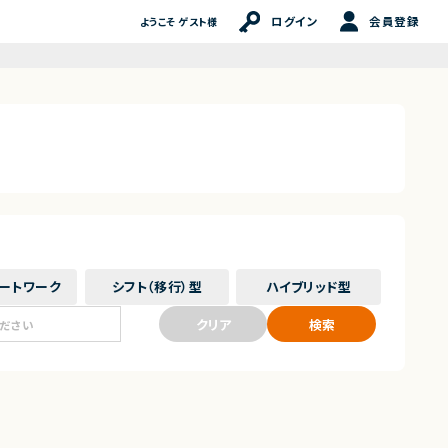
ログイン
会員登録
ようこそ ゲスト様
ート
ワーク
シフト（移行）
型
ハイブリッド
型
クリア
検索