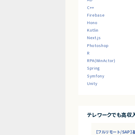
C++
Firebase
Hono
Kotlin
Next.js
Photoshop
R
RPA(WinActor)
Spring
Symfony
Unity
テレワークでも高収
【フルリモート/SAP