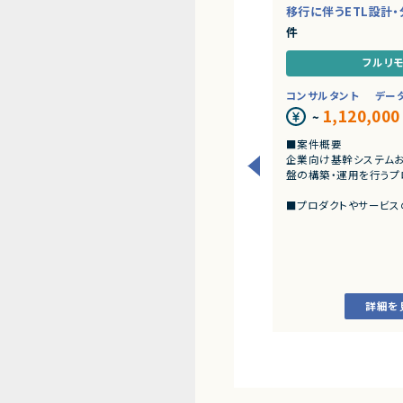
移行に伴うETL設計
件
フルリ
コンサルタント
デー
1,120,000
~
■案件概要
企業向け基幹システム
盤の構築・運用を行うプ
■プロダクトやサービス
・SAP ECC 6.0およびSA
s環境へのデータ連携・
・EOSを迎えるSAP B
存帳票出力ロジックのリ
す。
詳細を
■業務内容
・SAP BWの既存デー
力ロジックの調査、分析
・SAP ECC 6.0／SAP B
のデータ連携方式の設
・ETL処理の基本設計