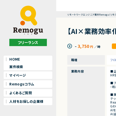
リモートワークエンジニア案件Remogu（リモ
【AI×業務効
フリーランス
3,750
~
円
／時
HOME
職種
フ
案件検索
業務内容
■
マイページ
H
■
Remoguコラム
・
よくあるご質問
■
テ
人材をお探しの企業様
Re
Gi
A
A