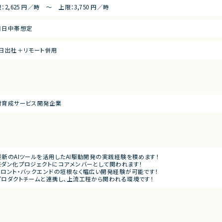
：2,625 円／時 ～ 上限：3,750 円／時
日日中帯想定
1日出社＋リモート併用
材育成サービス開発企業
最新のAIツールを活用したAI駆動開発の実践経験を積めます！
モダン化プロジェクトにコアメンバーとして関われます！
フロント・バックエンドの垣根なく幅広い開発経験が可能です！
プロダクトチームと連携し、上流工程から関われる環境です！