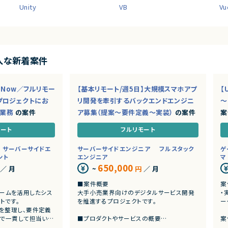
Unity
VB
Vu
入な新着案件
ceNow／フルリモー
【基本リモート/週5日】大規模スマホアプ
【
プロジェクトにお
リ開発を牽引するバックエンドエンジニ
～
ド業務
の案件
ア募集（提案～要件定義～実装）
の案件
案
モート
フルリモート
サーバーサイドエ
サーバーサイドエンジニア
フルスタック
ゲ
ント
エンジニア
マ
650,000
／ 月
~
円
／ 月
■案件概要
案
トフォームを活用したシス
大手小売業界向けのデジタルサービス開発
・
トです。
を推進するプロジェクトです。
ー
を整理し、要件定義
まで一貫して担当いた
■プロダクトやサービスの概要
案
・店舗向けスマホアプリおよびバックエンド
発