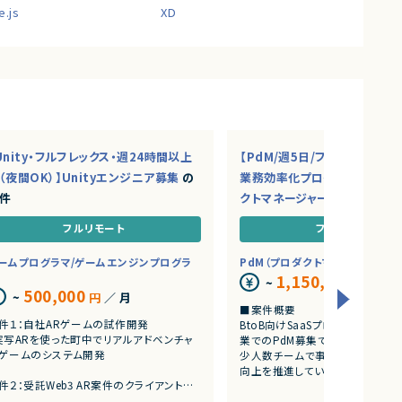
e.js
XD
Unity・フルフレックス・週24時間以上
【PdM/週5日/フルリモ】AI・S
（夜間OK）】Unityエンジニア募集
の
業務効率化プロダクトを推進
件
クトマネージャー募集
の案件
フルリモート
フルリモート
ームプログラマ/ゲームエンジンプログラ
PdM（プロダクトマネージャー）
1,150,000
~
円
／ 月
500,000
~
円
／ 月
■案件概要
件１：自社ARゲームの試作開発
BtoB向けSaaSプロダクトを展
実写ARを使った町中でリアルアドベンチャ
業でのPdM募集です。
ゲームのシステム開発
少人数チームで事業成長とプロダ
向上を推進しています。
件２：受託Web3 AR案件のクライアント開
■プロダクトやサービスの概要