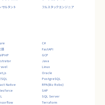
ンサルタント
フルスタックエンジニア
ure
C#
言語
FastAPI
elPHP
GCP
lustrator
Java
ravel
Linux
xt.js
Oracle
/SQL
PostgreSQL
act Native
RPA(Biz Robo)
lesforce
SAP
QL
SQL Server
nsorflow
Terraform