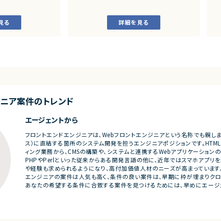
システムの継続的なエンハンス開発案件で
・
す。
見る
詳細を見る
ングおよび要件定義
・既にサービス稼働中であり、数ヶ月から半
いた業務システムの設計、
年単位で新機能追加や改善を継続的にリリ
ースしています。
カスタマイズ開発
よび各種機能実装
■業務内容
様書等のドキュメント
・要件整理および要件定義支援
・バックエンドシステムの設計、実装、テスト
び品質管理
・コードレビューの実施
支援、進捗管理
・リリース対応および品質向上活動
ジニア
案件のトレンド
・技術課題に対する検討、提案、改善推進
・ステークホルダーとの調整およびコミュニ
ェクト推進
ケーション
エージェントから
発メンバーとのコミュ
■募集背景
フロントエンドエンジニアは、Webフロントエンジニアという名称でも親しま
・サービスの継続的な機能拡張に伴う増員募
ス）に直結する箇所のシステム開発を担うエンジニアポジションです。HTMLやC
集
ィング業務から、CMSの構築や、システムと連携するWebアプリケーション
う増員募集
PHPやPerlといった従来からある開発言語の他に、近年ではスマホアプリを構築
■担当工程
や経験も求められるようになり、高付加価値人材のニーズが高まっています
・要件定義
エンジニアの案件は人気も高く、条件の良い案件は、早期に枠が埋まりクロ
・基本設計
あなたの希望する条件に合致する案件を見つけるためには、早めにエージ
・詳細設計
・実装
・テスト
・リリース対応