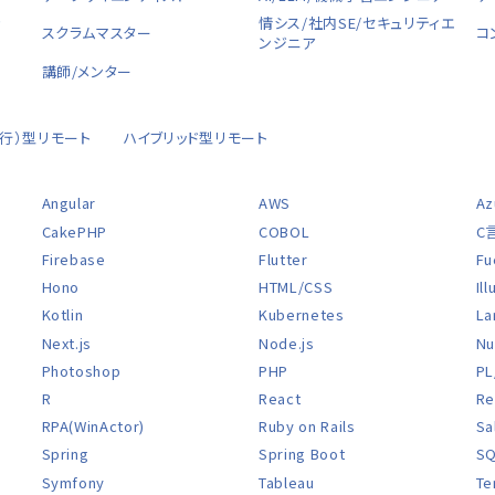
ャ
情シス/社内SE/セキュリティエ
スクラムマスター
コ
ンジニア
講師/メンター
移行）型リモート
ハイブリッド型リモート
Angular
AWS
Az
CakePHP
COBOL
C
Firebase
Flutter
Fu
Hono
HTML/CSS
Il
Kotlin
Kubernetes
La
Next.js
Node.js
Nu
Photoshop
PHP
PL
R
React
Re
RPA(WinActor)
Ruby on Rails
Sa
Spring
Spring Boot
S
Symfony
Tableau
Te