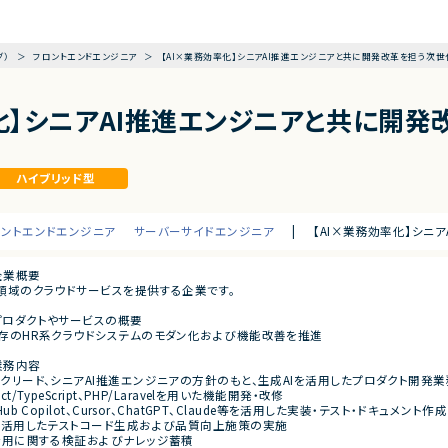
グ）
フロントエンドエンジニア
【AI×業務効率化】シニアAI推進エンジニアと共に開発改革を担う次世
率化】シニアAI推進エンジニアと共に開
ハイブリッド型
ロントエンドエンジニア
サーバーサイドエンジニア
|
【AI×業務効率化】シニ
企業概要
R領域のクラウドサービスを提供する企業です。
プロダクトやサービスの概要
既存のHR系クラウドシステムのモダン化および機能改善を推進
業務内容
ックリード、シニアAI推進エンジニアの方針のもと、生成AIを活用したプロダクト開発業
act/TypeScript、PHP/Laravelを用いた機能開発・改修
tHub Copilot、Cursor、ChatGPT、Claude等を活用した実装・テスト・ドキュメント作成
Iを活用したテストコード生成および品質向上施策の実施
I活用に関する検証およびナレッジ蓄積