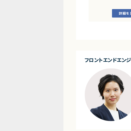
■業務内容
詳細を
・顧客との要件ヒアリ
・ServiceNowを用
開発、テスト
・JavaScriptによる
・ワークフロー設計お
・詳細設計書、テスト仕
作成
・成果物レビューおよ
・開発メンバーへの技術
フロントエンドエン
■体制
・少人数体制でのプロジ
・クライアントおよび開
ニケーションあり
■募集背景
プロジェクト拡大に伴