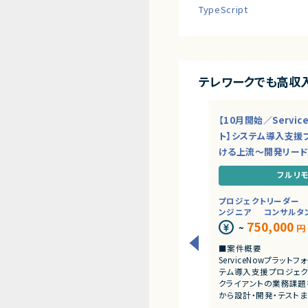
TypeScript
テレワークでも高収
【10月開始／Servi
ト】システム導入支援
ける上流～開発リー
フルリ
プロジェクトリーダー
ンジニア
コンサルタ
750,000
~
円
■案件概要
ServiceNowプラッ
テム導入支援プロジェク
クライアントの業務課題
から設計・開発・テスト
だきます。