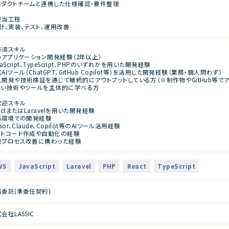
ロダクトチームと連携した仕様確認・要件整理
担当工程
計、実装、テスト、運用改善
必須スキル
bアプリケーション開発経験（2年以上）
vaScript、TypeScript、PHPのいずれかを用いた開発経験
AIツール（ChatGPT、GitHub Copilot等）を活用した開発経験（業務・個人問わず）
人開発や技術検証を通じて継続的にアウトプットしている方（※制作物やGitHub等で
しい技術やツールを主体的に学べる方
歓迎スキル
actまたはLaravelを用いた開発経験
WS環境での開発経験
rsor、Claude、Copilot等のAIツール活用経験
ストコード作成や自動化の経験
発プロセス改善に携わった経験
WS
JavaScript
Laravel
PHP
React
TypeScript
務委託(準委任契約)
会社LASSIC