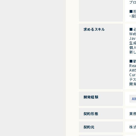
プ
■
・設
求めるスキル
■
We
Ja
生成
個
新
■
Re
A
Cu
テ
開
開発経験
A
契約形態
業
契約元
株式