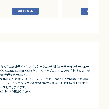
アートとARをつかったWeb3案件
・AI活用の業務効率化サービス
・ワークフロー管理サービス
詳細を見る
詳細を見る
・業務管理サービス
・オンライン認証関連サービス
・新規サービス開発プロジェクト
■業務内容
・担当プロダクトの課題設定、施
・仕様策定、要件定義、開発ディレ
・開発からリリース後の改善施策
・ユーザーインタビューおよび定
析
・仮説立案、検証、優先順位付け
・KPI設計、ロードマップ策定およ
・エンジニア、デザイナー、CS、Bi
ングとの連携推進
れてきたWebサイトやアプリケーションのUI（ユーザーインターフェー
SS、JavaScriptといったマークアップエンジニアの手掛けるコーデ
■募集背景
の開発業務を担います。
・既存サービス拡大および新規プ
するための新しいフレームワークや、React、Electronなどの知識
化に伴う体制増強
。マークアップエンジニアよりも好条件を引き出しやすいフロントエンド
ーズしてしまいます。
■担当工程
ェントへご相談ください。
・要件定義
・仕様設計
・プロダクト企画
・開発推進