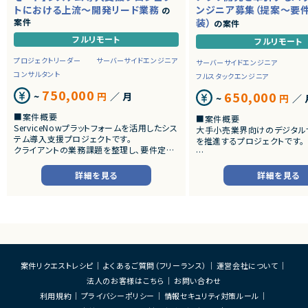
トにおける上流～開発リード業務
ンジニア募集（提案～要
の
案件
装）
の案件
フルリモート
フルリモート
プロジェクトリーダー
サーバーサイドエンジニア
サーバーサイドエンジニア
コンサルタント
フルスタックエンジニア
750,000
650,000
~
円
／ 月
~
円
／ 
■案件概要
■案件概要
ServiceNowプラットフォームを活用したシス
大手小売業界向けのデジタル
テム導入支援プロジェクトです。
を推進するプロジェクトです。
クライアントの業務課題を整理し、要件定義
から設計・開発・テストまで一貫して担当いた
■プロダクトやサービスの概
だきます。
・店舗向けスマホアプリおよび
詳細を見る
詳細を見る
システムの継続的なエンハン
■業務内容
す。
・顧客との要件ヒアリングおよび要件定義
・既にサービス稼働中であり、
・ServiceNowを用いた業務システムの設
年単位で新機能追加や改善を
計、開発、テスト
ースしています。
・JavaScriptによるカスタマイズ開発
・ワークフロー設計および各種機能実装
■業務内容
・詳細設計書、テスト仕様書等のドキュメント
・要件整理および要件定義支
案件リクエストレシピ
よくあるご質問（フリーランス）
運営会社について
作成
・バックエンドシステムの設計
法人のお客様はこちら
お問い合わせ
・成果物レビューおよび品質管理
・コードレビューの実施
・開発メンバーへの技術支援、進捗管理
・リリース対応および品質向
利用規約
プライバシーポリシー
情報セキュリティ対策ルール
・技術課題に対する検討、提案