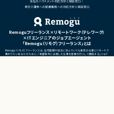
当社のハラスメント対応方針と相談窓口
■体制
・ステークホルダーとの調整お
・少人数体制でのプロジェクト推進
育児介護等への配慮義務への対応方針と相談窓口
ケーション
・クライアントおよび開発メンバーとのコミュ
ニケーションあり
■募集背景
・サービスの継続的な機能拡
■募集背景
募集
プロジェクト拡大に伴う増員募集
Remoguフリーランス×リモートワーク（テレワーク）
■担当工程
・要件定義
×ITエンジニアのジョブエージェント
・基本設計
「Remogu（リモグ）フリーランス」とは
・詳細設計
・実装
Remogu（リモグ）フリーランスは、在宅勤務や地方に住んでいても東京の仕事にリモートで
・テスト
携わりたいあなたのために、「希望条件に合致した仕事を営業代行として開拓する」ジョブ
・リリース対応
エージェントです。
簡単な経歴情報と希望条件を連絡しておけば、あとは放置！
■その他補足
目前の仕事に専念していれば、Remogu（リモグ）のジョブエージェントが、あなたの希望に
合った仕事を探して営業活動を代行。
・複数ベンダーによる混成チ
現在のプロジェクト終了後、スムーズに次の仕事へ移れるよう、あなたが活躍できるポジシ
・全体約100名規模の大型プ
ョンを開拓してきます。
©LASSIC Co., Ltd.
Presents