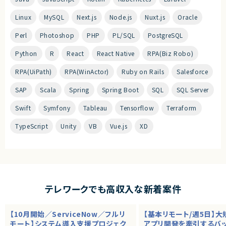
Linux
MySQL
Next.js
Node.js
Nuxt.js
Oracle
Perl
Photoshop
PHP
PL/SQL
PostgreSQL
Python
R
React
React Native
RPA(Biz Robo)
RPA(UiPath)
RPA(WinActor)
Ruby on Rails
Salesforce
SAP
Scala
Spring
Spring Boot
SQL
SQL Server
Swift
Symfony
Tableau
Tensorflow
Terraform
TypeScript
Unity
VB
Vue.js
XD
テレワークでも高収入な新着案件
【10月開始／ServiceNow／フルリ
【基本リモート/週5日】
モート】システム導入支援プロジェク
アプリ開発を牽引するバ