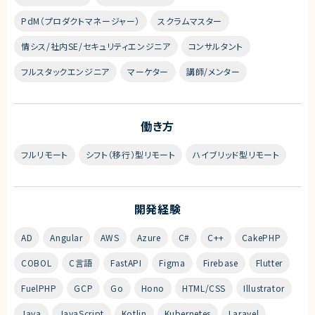
PdM（プロダクトマネージャー）
スクラムマスター
情シス/社内SE/セキュリティエンジニア
コンサルタント
フルスタックエンジニア
マーケター
講師/メンター
働き方
フルリモート
シフト（移行）型リモート
ハイブリッド型リモート
開発経験
AD
Angular
AWS
Azure
C#
C++
CakePHP
COBOL
C言語
FastAPI
Figma
Firebase
Flutter
FuelPHP
GCP
Go
Hono
HTML/CSS
Illustrator
Java
JavaScript
Kotlin
Kubernetes
Laravel