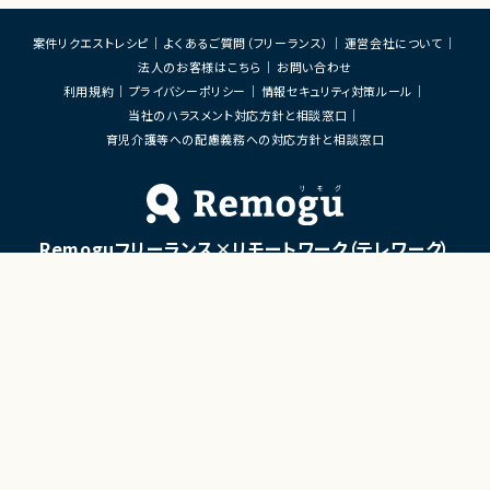
案件リクエストレシピ
よくあるご質問（フリーランス）
運営会社について
法人のお客様はこちら
お問い合わせ
利用規約
プライバシーポリシー
情報セキュリティ対策ルール
当社のハラスメント対応方針と相談窓口
育児介護等への配慮義務への対応方針と相談窓口
Remoguフリーランス×リモートワーク（テレワーク）
×ITエンジニアのジョブエージェント
「Remogu（リモグ）フリーランス」とは
Remogu（リモグ）フリーランスは、在宅勤務や地方に住んでいても東京の仕事にリモートで
携わりたいあなたのために、「希望条件に合致した仕事を営業代行として開拓する」ジョブ
エージェントです。
簡単な経歴情報と希望条件を連絡しておけば、あとは放置！
目前の仕事に専念していれば、Remogu（リモグ）のジョブエージェントが、あなたの希望に
合った仕事を探して営業活動を代行。
現在のプロジェクト終了後、スムーズに次の仕事へ移れるよう、あなたが活躍できるポジシ
ョンを開拓してきます。
©LASSIC Co., Ltd.