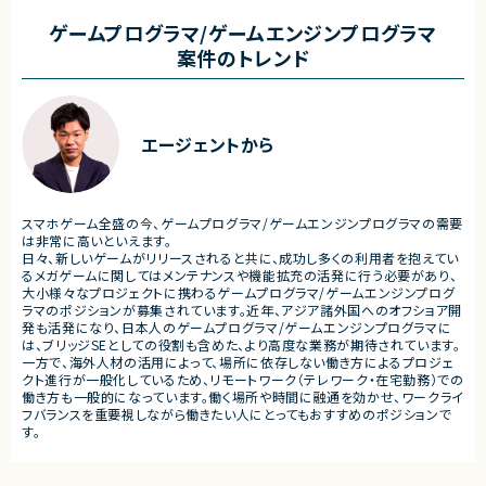
・ワークフロー設計および各種機能実装
■業務内容
・詳細設計書、テスト仕様書等のドキュメント
・要件整理および要件定義支
ゲームプログラマ/ゲームエンジンプログラマ
作成
・バックエンドシステムの設計
案件のトレンド
・成果物レビューおよび品質管理
・コードレビューの実施
・開発メンバーへの技術支援、進捗管理
・リリース対応および品質向
・技術課題に対する検討、提案
■体制
・ステークホルダーとの調整お
・少人数体制でのプロジェクト推進
ケーション
エージェントから
・クライアントおよび開発メンバーとのコミュ
ニケーションあり
■募集背景
・サービスの継続的な機能拡
■募集背景
募集
プロジェクト拡大に伴う増員募集
スマホゲーム全盛の今、ゲームプログラマ/ゲームエンジンプログラマの需要
■担当工程
は非常に高いといえます。
・要件定義
日々、新しいゲームがリリースされると共に、成功し多くの利用者を抱えてい
・基本設計
るメガゲームに関してはメンテナンスや機能拡充の活発に行う必要があり、
・詳細設計
大小様々なプロジェクトに携わるゲームプログラマ/ゲームエンジンプログ
・実装
ラマのポジションが募集されています。近年、アジア諸外国へのオフショア開
・テスト
発も活発になり、日本人のゲームプログラマ/ゲームエンジンプログラマに
・リリース対応
は、ブリッジSEとしての役割も含めた、より高度な業務が期待されています。
一方で、海外人材の活用によって、場所に依存しない働き方によるプロジェ
■その他補足
クト進行が一般化しているため、リモートワーク（テレワーク・在宅勤務）での
・複数ベンダーによる混成チ
働き方も一般的になっています。働く場所や時間に融通を効かせ、ワークライ
・全体約100名規模の大型プ
フバランスを重要視しながら働きたい人にとってもおすすめのポジションで
す。