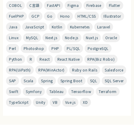
COBOL
C言語
FastAPI
Figma
Firebase
Flutter
FuelPHP
GCP
Go
Hono
HTML/CSS
Illustrator
Java
JavaScript
Kotlin
Kubernetes
Laravel
Linux
MySQL
Next.js
Node.js
Nuxt.js
Oracle
Perl
Photoshop
PHP
PL/SQL
PostgreSQL
Python
R
React
React Native
RPA(Biz Robo)
RPA(UiPath)
RPA(WinActor)
Ruby on Rails
Salesforce
SAP
Scala
Spring
Spring Boot
SQL
SQL Server
Swift
Symfony
Tableau
Tensorflow
Terraform
TypeScript
Unity
VB
Vue.js
XD