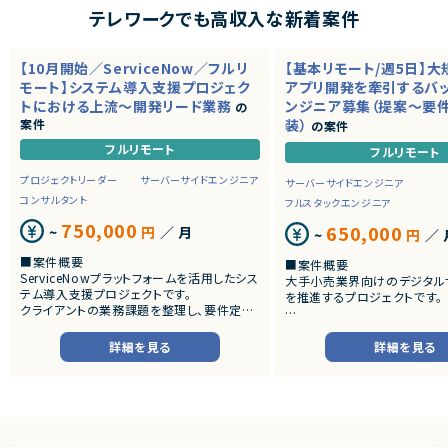
テレワークでも高収入な新着案件
【10月開始／ServiceNow／フルリ
【基本リモート/週5日】
モート】システム導入支援プロジェク
アプリ開発を牽引するバ
トにおける上流～開発リード業務
ンジニア募集（提案～要
の
案件
装）
の案件
フルリモート
フルリモート
プロジェクトリーダー
サーバーサイドエンジニア
サーバーサイドエンジニア
コンサルタント
フルスタックエンジニア
750,000
650,000
~
円
／ 月
~
円
／ 
■案件概要
■案件概要
ServiceNowプラットフォームを活用したシス
大手小売業界向けのデジタル
テム導入支援プロジェクトです。
を推進するプロジェクトです。
クライアントの業務課題を整理し、要件定義
から設計・開発・テストまで一貫して担当いた
■プロダクトやサービスの概
だきます。
・店舗向けスマホアプリおよび
詳細を見る
詳細を見る
システムの継続的なエンハン
■業務内容
す。
・顧客との要件ヒアリングおよび要件定義
・既にサービス稼働中であり、
・ServiceNowを用いた業務システムの設
年単位で新機能追加や改善を
計、開発、テスト
ースしています。
・JavaScriptによるカスタマイズ開発