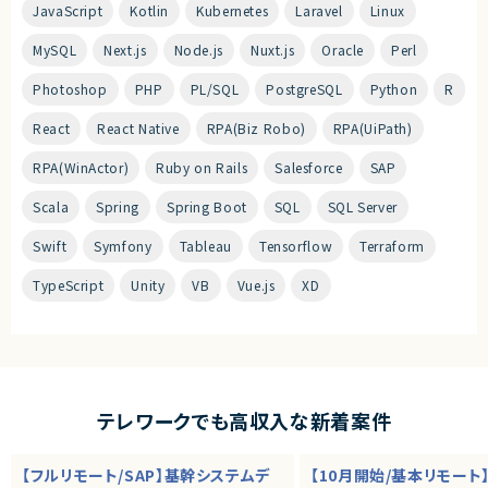
JavaScript
Kotlin
Kubernetes
Laravel
Linux
MySQL
Next.js
Node.js
Nuxt.js
Oracle
Perl
Photoshop
PHP
PL/SQL
PostgreSQL
Python
R
React
React Native
RPA(Biz Robo)
RPA(UiPath)
RPA(WinActor)
Ruby on Rails
Salesforce
SAP
Scala
Spring
Spring Boot
SQL
SQL Server
Swift
Symfony
Tableau
Tensorflow
Terraform
TypeScript
Unity
VB
Vue.js
XD
テレワークでも高収入な新着案件
【フルリモート/SAP】基幹システムデ
【10月開始/基本リモート