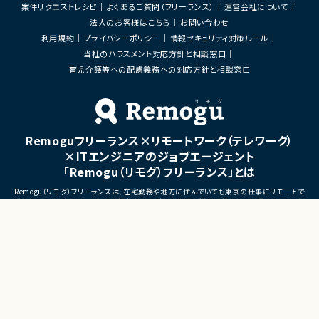
び帳票出力基盤の構築
■募集背景
案件リクエストレシピ
よくあるご質問（フリーランス）
運営会社について
・各種データ検証、テスト対応
・開発体制強化に伴う増員募
法人のお客様はこちら
お問い合わせ
・周辺システムとのデータ連携設計および実
装支援
■担当工程
利用規約
プライバシーポリシー
情報セキュリティ対策ルール
・設計 ・実装 ・テスト ・不具合
当社のハラスメント対応方針と相談窓口
■その他補足
・フルリモート勤務 （初日のみ目黒へ出社）
育児介護等への配慮義務への対応方針と相談窓口
■その他補足
・テレワーク主体での勤務で
・状況に応じて新横浜または
いへの出社が発生する可能性
・長期参画が見込まれる案件
Remoguフリーランス×リモートワーク（テレワーク）
×ITエンジニアのジョブエージェント
「Remogu（リモグ）フリーランス」とは
Remogu（リモグ）フリーランスは、在宅勤務や地方に住んでいても東京の仕事にリモートで
携わりたいあなたのために、「希望条件に合致した仕事を営業代行として開拓する」ジョブ
エージェントです。
簡単な経歴情報と希望条件を連絡しておけば、あとは放置！
目前の仕事に専念していれば、Remogu（リモグ）のジョブエージェントが、あなたの希望に
合った仕事を探して営業活動を代行。
現在のプロジェクト終了後、スムーズに次の仕事へ移れるよう、あなたが活躍できるポジシ
ョンを開拓してきます。
©LASSIC Co., Ltd.