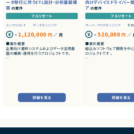
ータ移行に伴うETL設計・分析基盤構
向けデバイスドライバー
築
ア
の案件
の案件
フルリモート
フルリモート
コンサルタント
データエンジニア
サーバーサイドエンジニア
その
1,120,000
520,000
~
円
／ 月
~
円
／ 
■案件概要
■案件概要
企業向け基幹システムおよびデータ活用基
組込みソフトウェア開発を中
盤の構築・運用を行うプロジェクトです。
ロジェクトです 。
■プロダクトやサービスの概要
■プロダクトやサービスの概
・SAP ECC 6.0およびSAP BWからDatabri
・画像機器向けソフトウェア
cks環境へのデータ連携・移行を実施します。
・組込みLinux環境上で動作
・EOSを迎えるSAP BW環境の刷新に伴い、
およびデバイスドライバー開
既存帳票出力ロジックのリプレイスを行いま
す。
■業務内容
・組込みLinux環境における
■業務内容
バーの開発
詳細を見る
詳細を見る
・SAP BWの既存データモデルおよび帳票出
・ソフトウェア評価および不
力ロジックの調査、分析
・機能不具合および性能不具
・SAP ECC 6.0／SAP BWからDatabricks
析、修正対応
へのデータ連携方式の設計
・試験項目の追加および改善
・ETL処理の基本設計、詳細設計および設計
・テストプログラムの作成
書作成
・関連ドキュメント整備
・Databricks上での分析用データ基盤およ