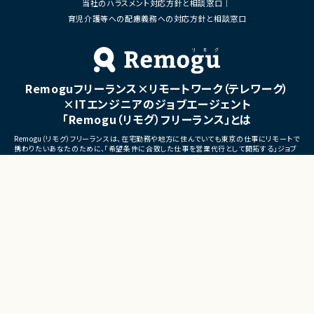
当社のハラスメント対応方針と相談窓口
■体制
・ステークホルダーとの調整お
・少人数体制でのプロジェクト推進
育児介護等への配慮義務への対応方針と相談窓口
ケーション
・クライアントおよび開発メンバーとのコミュ
ニケーションあり
■募集背景
・サービスの継続的な機能拡
■募集背景
募集
プロジェクト拡大に伴う増員募集
Remoguフリーランス×リモートワーク（テレワーク）
■担当工程
・要件定義
×ITエンジニアのジョブエージェント
・基本設計
「Remogu（リモグ）フリーランス」とは
・詳細設計
・実装
Remogu（リモグ）フリーランスは、在宅勤務や地方に住んでいても東京の仕事にリモートで
・テスト
携わりたいあなたのために、「希望条件に合致した仕事を営業代行として開拓する」ジョブ
・リリース対応
エージェントです。
簡単な経歴情報と希望条件を連絡しておけば、あとは放置！
■その他補足
目前の仕事に専念していれば、Remogu（リモグ）のジョブエージェントが、あなたの希望に
合った仕事を探して営業活動を代行。
・複数ベンダーによる混成チ
現在のプロジェクト終了後、スムーズに次の仕事へ移れるよう、あなたが活躍できるポジシ
・全体約100名規模の大型プ
ョンを開拓してきます。
©LASSIC Co., Ltd.
Presents