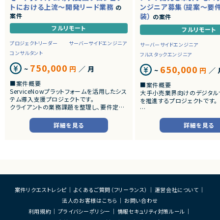
トにおける上流～開発リード業務
ンジニア募集（提案～要
の
案件
装）
の案件
フルリモート
フルリモート
プロジェクトリーダー
サーバーサイドエンジニア
サーバーサイドエンジニア
コンサルタント
フルスタックエンジニア
750,000
650,000
~
円
／ 月
~
円
／ 
■案件概要
■案件概要
ServiceNowプラットフォームを活用したシス
大手小売業界向けのデジタル
テム導入支援プロジェクトです。
を推進するプロジェクトです。
クライアントの業務課題を整理し、要件定義
から設計・開発・テストまで一貫して担当いた
■プロダクトやサービスの概
だきます。
・店舗向けスマホアプリおよび
詳細を見る
詳細を見る
システムの継続的なエンハン
■業務内容
す。
・顧客との要件ヒアリングおよび要件定義
・既にサービス稼働中であり、
・ServiceNowを用いた業務システムの設
年単位で新機能追加や改善を
計、開発、テスト
ースしています。
・JavaScriptによるカスタマイズ開発
・ワークフロー設計および各種機能実装
■業務内容
・詳細設計書、テスト仕様書等のドキュメント
・要件整理および要件定義支
案件リクエストレシピ
よくあるご質問（フリーランス）
運営会社について
作成
・バックエンドシステムの設計
法人のお客様はこちら
お問い合わせ
・成果物レビューおよび品質管理
・コードレビューの実施
・開発メンバーへの技術支援、進捗管理
・リリース対応および品質向
利用規約
プライバシーポリシー
情報セキュリティ対策ルール
・技術課題に対する検討、提案