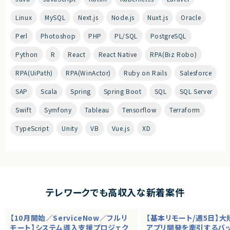
Linux
MySQL
Next.js
Node.js
Nuxt.js
Oracle
Perl
Photoshop
PHP
PL/SQL
PostgreSQL
Python
R
React
React Native
RPA(Biz Robo)
RPA(UiPath)
RPA(WinActor)
Ruby on Rails
Salesforce
SAP
Scala
Spring
Spring Boot
SQL
SQL Server
Swift
Symfony
Tableau
Tensorflow
Terraform
TypeScript
Unity
VB
Vue.js
XD
テレワークでも高収入な新着案件
【10月開始／ServiceNow／フルリ
【基本リモート/週5日】
モート】システム導入支援プロジェク
アプリ開発を牽引するバ