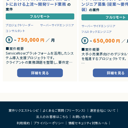
トにおける上流～開発リード業務
ンジニア募集（提案～要
の
案件
装）
の案件
フルリモート
フルリモート
プロジェクトリーダー
サーバーサイドエンジニア
サーバーサイドエンジニア
コンサルタント
フルスタックエンジニア
750,000
650,000
~
円
／ 月
~
円
／ 
■案件概要
■案件概要
ServiceNowプラットフォームを活用したシス
大手小売業界向けのデジタル
テム導入支援プロジェクトです。
を推進するプロジェクトです。
クライアントの業務課題を整理し、要件定義
から設計・開発・テストまで一貫して担当いた
■プロダクトやサービスの概
だきます。
・店舗向けスマホアプリおよび
詳細を見る
詳細を見る
システムの継続的なエンハン
■業務内容
す。
・顧客との要件ヒアリングおよび要件定義
・既にサービス稼働中であり、
・ServiceNowを用いた業務システムの設
年単位で新機能追加や改善を
計、開発、テスト
ースしています。
・JavaScriptによるカスタマイズ開発
・ワークフロー設計および各種機能実装
■業務内容
・詳細設計書、テスト仕様書等のドキュメント
・要件整理および要件定義支
案件リクエストレシピ
よくあるご質問（フリーランス）
運営会社について
作成
・バックエンドシステムの設計
法人のお客様はこちら
お問い合わせ
・成果物レビューおよび品質管理
・コードレビューの実施
・開発メンバーへの技術支援、進捗管理
・リリース対応および品質向
利用規約
プライバシーポリシー
情報セキュリティ対策ルール
・技術課題に対する検討、提案