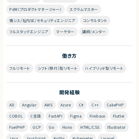
PdM（プロダクトマネージャー）
スクラムマスター
情シス/社内SE/セキュリティエンジニア
コンサルタント
フルスタックエンジニア
マーケター
講師/メンター
働き方
フルリモート
シフト（移行）型リモート
ハイブリッド型リモート
開発経験
AD
Angular
AWS
Azure
C#
C++
CakePHP
COBOL
C言語
FastAPI
Figma
Firebase
Flutter
FuelPHP
GCP
Go
Hono
HTML/CSS
Illustrator
Java
JavaScript
Kotlin
Kubernetes
Laravel