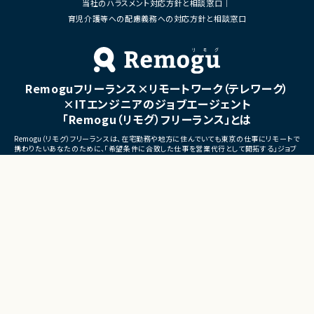
当社のハラスメント対応方針と相談窓口
■体制
・ステークホルダーとの調整お
・少人数体制でのプロジェクト推進
育児介護等への配慮義務への対応方針と相談窓口
ケーション
・クライアントおよび開発メンバーとのコミュ
ニケーションあり
■募集背景
・サービスの継続的な機能拡
■募集背景
募集
プロジェクト拡大に伴う増員募集
Remoguフリーランス×リモートワーク（テレワーク）
■担当工程
・要件定義
×ITエンジニアのジョブエージェント
・基本設計
「Remogu（リモグ）フリーランス」とは
・詳細設計
・実装
Remogu（リモグ）フリーランスは、在宅勤務や地方に住んでいても東京の仕事にリモートで
・テスト
携わりたいあなたのために、「希望条件に合致した仕事を営業代行として開拓する」ジョブ
・リリース対応
エージェントです。
簡単な経歴情報と希望条件を連絡しておけば、あとは放置！
■その他補足
目前の仕事に専念していれば、Remogu（リモグ）のジョブエージェントが、あなたの希望に
合った仕事を探して営業活動を代行。
・複数ベンダーによる混成チ
現在のプロジェクト終了後、スムーズに次の仕事へ移れるよう、あなたが活躍できるポジシ
・全体約100名規模の大型プ
ョンを開拓してきます。
©LASSIC Co., Ltd.
Presents