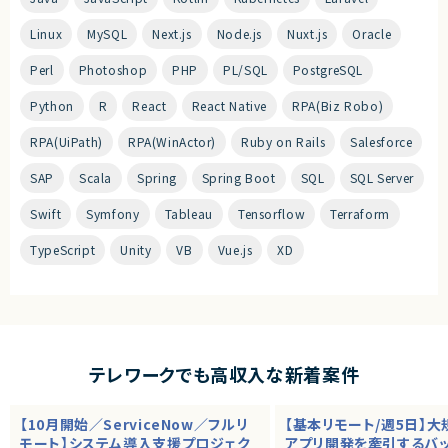
Linux
MySQL
Next.js
Node.js
Nuxt.js
Oracle
Perl
Photoshop
PHP
PL/SQL
PostgreSQL
Python
R
React
React Native
RPA(Biz Robo)
RPA(UiPath)
RPA(WinActor)
Ruby on Rails
Salesforce
SAP
Scala
Spring
Spring Boot
SQL
SQL Server
Swift
Symfony
Tableau
Tensorflow
Terraform
TypeScript
Unity
VB
Vue.js
XD
テレワークでも高収入な新着案件
【10月開始／ServiceNow／フルリ
【基本リモート/週5日】
モート】システム導入支援プロジェク
アプリ開発を牽引するバ