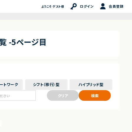
ログイン
会員登録
ようこそ ゲスト様
覧 -5ページ目
ート
ワーク
シフト（移行）
型
ハイブリッド
型
クリア
検索