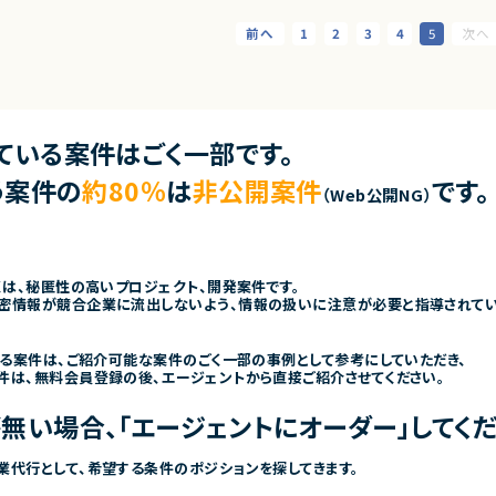
1
2
3
4
5
ている案件はごく一部です。
う案件の
約80％
は
非公開案件
です。
（Web公開NG）
くは、秘匿性の高いプロジェクト、開発案件です。
密情報が競合企業に流出しないよう、情報の扱いに注意が必要と指導されて
きる案件は、ご紹介可能な案件のごく一部の事例として参考にしていただき、
件は、無料会員登録の後、エージェントから直接ご紹介させてください。
無い場合、「エージェントにオーダー」してくだ
業代行として、希望する条件のポジションを探してきます。