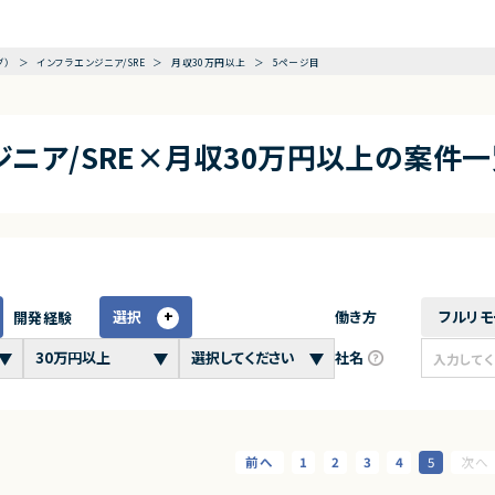
グ）
インフラエンジニア/SRE
月収30万円以上
5ページ目
ニア/SRE×月収30万円以上の案件一
選択
働き方
フルリモ
開発経験
社名
1
2
3
4
5