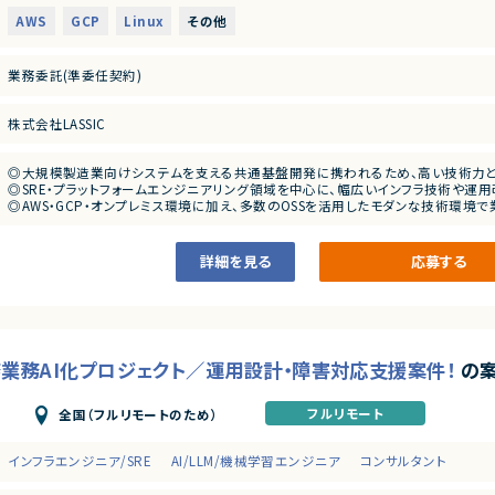
・認証・認可基盤の設計・運用
・Kubernetesを中心としたコンテナ基盤の運用・改善
AWS
GCP
Linux
その他
■尚可スキル
・OSS製品の調査、技術検証、導入支援
・スクラムなどのアジャイル開発経験
・SREの観点からの信頼性向上施策の企画・実施
・Docker、Kubernetesを利用した開発・運用経験
・開発チーム向けプラットフォームの改善および運用支援
業務委託(準委任契約)
・CI/CDパイプラインの構築・運用経験
・SRE、プラットフォームエンジニアリング、インフラ自動化の経験
■募集背景
・工場向けシステム開発チームの生産性向上および開発効率改善のため
株式会社LASSIC
■求める人物像
・新しい技術やOSSへの興味関心が高い方 ・主体的に調査・検証を進められる方 
■担当工程
・要件整理、設計、構築、運用改善、運用保守
◎大規模製造業向けシステムを支える共通基盤開発に携われるため、高い技術力と
◎SRE・プラットフォームエンジニアリング領域を中心に、幅広いインフラ技術や運
■その他補足
◎AWS・GCP・オンプレミス環境に加え、多数のOSSを活用したモダンな技術環境
・フルリモート勤務 （初日のみ田町へ出社の可能性あり）
◎Docker・Kubernetes・CI/CDなど市場価値の高いスキルを実践的に活かせる案
・OSSを積極的に活用する環境です
◎基本リモート環境のため、働きやすさと技術チャレンジを両立できます！
詳細を見る
応募する
財務業務AI化プロジェクト／運用設計・障害対応支援案件！
の
フルリモート
全国（フルリモートのため）
インフラエンジニア/SRE
AI/LLM/機械学習エンジニア
コンサルタント