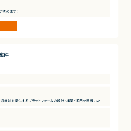
こと
が積めます！
プにつながります！
案件
の共通機能を提供するプラットフォームの設計・構築・運用を担当いた