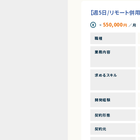
【週5日/リモート併
550,000
~
円
／月
職種
業務内容
求めるスキル
開発経験
契約形態
契約元