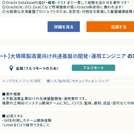
・能動的に一人称で動けること
◎Oracle Databaseの設計・構築・テストまで一貫して経験を活かせる案件です！
・指示待ちにならず自分から主体的にスケジュール作成、不明点の調査など行える
■担当工程
◎Oracle19c、OCI、ExaCCなど市場価値の高いOracle系技術に携われます！
・問題、課題を周りに共有しながら進めていけること
・基本設計、詳細設計、構築、テスト、移行対応
◎大規模な決済基盤プロジェクトのため、安定性・可用性を意識した基盤構築経験
◎リモートワーク中心で働きやすく、業務とプライベートを両立しやすい環境です！
■その他補足
◎設計からテストまで幅広く担当できるため、インフラエンジニアとしてのスキルアッ
・週4日程度のリモートワーク（月2～3回程度出社予定）
詳細を見る
応募する
・テスト工程および本番環境対応時には出社頻度が増加する可能性あり
モート】大規模製造業向け共通基盤の開発・運用エンジニア
の
フルリモート
全国（フルリモートのため）
インフラエンジニア/SRE
情シス/社内SE/セキュリティエンジニア
■案件概要
大手製造業企業向けの共通基盤開発・運用案件です。
複数の工場向けシステム開発チームに対し、CI/CD、監視、通知、認証・認可など
だきます。
■必須スキル
■業務内容
・Gitを利用したチーム開発経験
・共通基盤の設計・構築・運用
・LinuxをCLIで操作できること
・CI/CD環境の整備および改善
・AWSまたはGCPなどのパブリッククラウドを利用した開発・構築経験
・監視・通知基盤の構築、運用改善
・新しい技術やOSSについて自ら調査・検証し、導入まで進められること