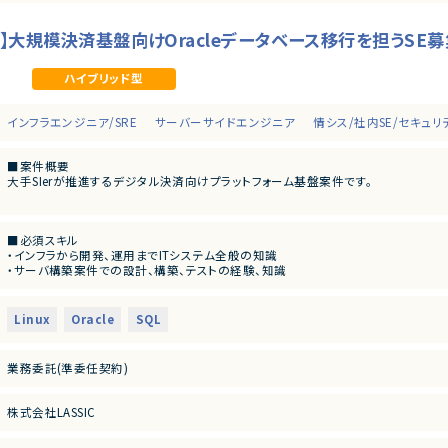
用】大規模決済基盤向けOracleデータベース移行を担うSE募
ハイブリッド型
インフラエンジニア/SRE
サーバーサイドエンジニア
情シス/社内SE/セキュ
■案件概要
大手SIerが推進するデジタル決済向けプラットフォーム基盤案件です。
■プロダクトやサービスの概要
・デジタル決済サービスを支える大規模基盤システムの構築プロジェクトです。
■必須スキル
・高可用性および安定運用を重視したOracle基盤の構築を担当いただきます。
・インフラから開発、運用までITシステム全般の知識
・サーバ構築案件での設計、構築、テストの経験、知識
■業務内容
・Oracleに関する知識
・Exadata Cloud@Customer（ExaCC）環境の設計・構築
・Oracleデータベース移行の経験
・Oracle Linuxサーバの設計・構築
・ミドルウェアの運用保守または新規構築の経験
・Oracle Database 19cの設計、構築、設定変更
Linux
Oracle
SQL
・DB環境のテスト計画策定および実施
■尚可スキル
・既存環境から新環境へのデータベース移行
・Oracle19cに関する知識
・OCI環境における各種設定対応
業務委託(準委任契約)
・ExaCCに関する知識
・運用監視製品（JP1、Zabbix等）の導入および設定
・OCIに関する知識
・障害発生時の調査、原因分析、各種改善対応
・運用MW(JP1,Zabbix,LogStorage,DeepSecurity)の知識
株式会社LASSIC
■募集背景
■求める人物像
・デジタル決済向け基盤の新規構築に伴う増員募集です。