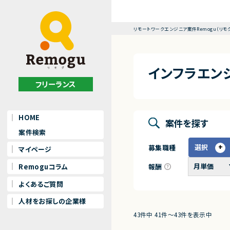
リモートワークエンジニア案件Remogu（リモ
インフラエンジ
フリーランス
HOME
案件を探す
案件検索
選択
募集職種
マイページ
報酬
Remoguコラム
よくあるご質問
人材をお探しの企業様
43件中 41件〜43件を表示中