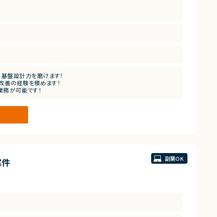
・改善提案を積極的に行える方
基盤設計力を磨けます！
用改善の経験を積めます！
で業務が可能です！
件です！
副業OK
案件