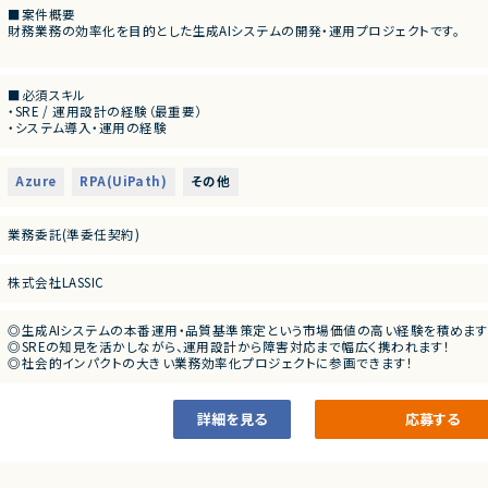
■案件概要
財務業務の効率化を目的とした生成AIシステムの開発・運用プロジェクトです。
■プロダクトやサービスの概要
・財務処理の自動化を目的とした生成AIシステム
■必須スキル
・SRE / 運用設計の経験（最重要）
■業務内容
・システム導入・運用の経験
・生成AIシステムを業務で安定運用させるための運用設計 / SRE業務
・RPAの経験
・障害対応の設計および実務対応
・Microsoft製品（Power Platform等）の経験
・エラー発生時の判断基準づくり
・AI領域の経験
・リリース運用手順の整備
Azure
RPA(UiPath)
その他
・報告経路、エスカレーションフローの整備
・システム継続運用可否を判断する品質基準の策定
・お客様PMの指示のもと、開発チームの一員として業務推進
業務委託(準委任契約)
■募集背景
・現状エラーが多発しており、本格導入に至っていないため
株式会社LASSIC
・業務利用可能な品質レベルまで運用改善を進めるため
■担当工程
◎生成AIシステムの本番運用・品質基準策定という市場価値の高い経験を積めます
・運用設計
◎SREの知見を活かしながら、運用設計から障害対応まで幅広く携われます！
・障害対応設計
◎社会的インパクトの大きい業務効率化プロジェクトに参画できます！
・運用保守
◎原則フルリモートのため柔軟な働き方が可能です！
・改善提案
詳細を見る
応募する
■その他補足
・6～10名規模のチーム体制
・原則フルリモート勤務（初回PC受取時のみ出社あり）