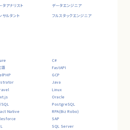
ータアナリスト
データエンジニア
ンサルタント
フルスタックエンジニア
ure
C#
言語
FastAPI
elPHP
GCP
lustrator
Java
ravel
Linux
xt.js
Oracle
/SQL
PostgreSQL
act Native
RPA(Biz Robo)
lesforce
SAP
QL
SQL Server