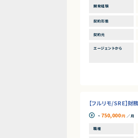
開発経験
契約形態
契約元
エージェントから
【フルリモ/SRE】
750,000
~
円
／月
職種