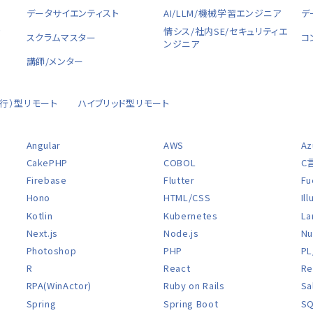
データサイエンティスト
AI/LLM/機械学習エンジニア
デ
ャ
情シス/社内SE/セキュリティエ
スクラムマスター
コ
ンジニア
講師/メンター
移行）型リモート
ハイブリッド型リモート
Angular
AWS
Az
CakePHP
COBOL
C
Firebase
Flutter
Fu
Hono
HTML/CSS
Il
Kotlin
Kubernetes
La
Next.js
Node.js
Nu
Photoshop
PHP
PL
R
React
Re
RPA(WinActor)
Ruby on Rails
Sa
Spring
Spring Boot
S