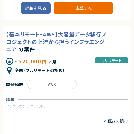
・GCP環境での設計/構築経験（特に組織ポリシー、VPCSCに関する経験）
詳細を見る
応募する
業務内容
・AWS、GCP等クラウド基盤の運用設計経験
・MW（IIS、SQL Server、Apache、Tomcat等）の設定、導入経験
■企業概要
・リバースエンジニアリング経験（実機調査、調査結果の可視化など）
生成AIを活用した新規機能開発およびサービス提供を行うIT企業です。
契約形態
■プロダクト概要
【基本リモート・AWS】大容量データ移行プ
Azure環境上にて、生成AI（RAG・AIエージェント）を活用した業務効率化・新
業務委託(準委任契約)
規価値創出に向けたPoC開発および内製化を推進しています。
ロジェクトの上流から担うインフラエンジ
契約元
ニア
の案件
■業務内容
株式会社LASSIC
・PythonによるバックエンドおよびAPI設計・開発
・Azure OpenAI Serviceを用いたRAG／AIエージェントの設計・実装
520,000
フルリモート
~
円
／月
エージェントから
・ベクトルDBおよびRDBの設計・パフォーマンスチューニング
・TerraformによるAzure環境（Dev/Stg/Prod）の構築・管理
全国（フルリモートのため）
◎大規模クラウド基盤の設計から構築まで一気通貫で経験できます！
・Azure DevOpsを用いたCI/CDパイプラインの設計・運用
◎GCPの高度な設計領域（VPCSC・組織ポリシー）に携われる貴重な案件
・GitHubを用いたチーム開発（PRレビュー・ナレッジ共有）
です！
・ビジネスサイドと連携した要件定義／技術選定
開発経験
AWS
◎フルリモートで地方からでも参画可能な柔軟な働き方が可能です！
◎セキュリティ設計やガイドライン準拠など上流工程スキルを強化できます！
■担当工程
・要件定義～設計～開発～テスト～運用
職種
インフラエンジニア/SRE
求めるスキル
■必須スキル
業務内容
・Python開発経験
・生成AI（ベクトル検索・RAG等）およびRDBにおけるパフォーマンスチュー
■案件概要
ニング経験
AWS上に格納された大容量データを、別クラウドストレージへ安全に移行す
・スケーラビリティを考慮したDB設計・構築経験
るプロジェクトです。