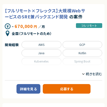
契約元
■業務内容
株式会社LASSIC
【フルリモート×フレックス】大規模Webサ
・WebLogicからJBossへの移行方式検討
・JBoss環境の設計・構築
エージェントから
ービスのSRE兼バックエンド開発
の案件
・AWS環境上での設定および動作検証
◎フルリモートのため柔軟な働き方が可能です！
・移行に伴う影響調査および課題整理
◎大容量データ移行という希少性の高い案件に携われます！
670,000
・非機能要件（性能・可用性）の整理
フルリモート
~
円
／月
◎ツール選定から実行まで一貫して担当でき、裁量の大きいポジションです！
・性能試験〜負荷試験のテスト設計および評価
◎クラウド移行・インフラ設計のスキルを大きく伸ばせる環境です！
・各種検証および移行支援
全国（フルリモートのため）
・関係者との技術的調整
■担当工程
開発経験
AWS
GCP
・要件整理〜設計、構築、テスト、評価まで一貫して担当
Java
Kotlin
求めるスキル
Kubernetes
Spring Boot
■必須スキル
・Java系アプリケーションサーバの設計・構築経験
・JBoss導入または設計経験
職種
・ミドルウェア移行プロジェクト経験
インフラエンジニア/SRE
サーバーサイドエンジニア
・自走して設計・検証を推進できる方
・非機能テスト設計経験
（性能試験〜負荷試験までアプリTと足並み揃えてテストを進めていける方）
業務内容
詳細を見る
応募する
■案件概要
■尚可スキル
求職者向けWebサービスの開発にて、SREおよびバックエンドエンジニアと
・WebLogic設計・構築経験
して、プロダクトの信頼性向上と機能開発の両方に関わっていただきます。
・WebLogic→JBoss移行経験
（移行対象：WebLogicバージョン：10.3.3、Javaバージョン：不明）
■具体的な業務内容