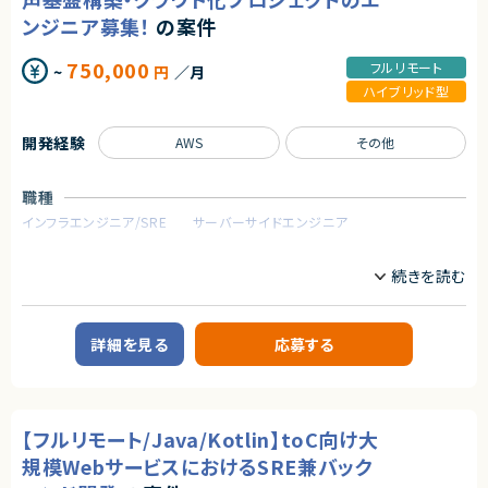
・オンプレミス環境からAWSへの移行に伴う設計修正および構成見直し
・仕組みで解決する思考の方
・既存アプリケーション（主にWeb系）の改修、動作検証、リリース対応
ンジニア募集！
の案件
・個人よりもチーム成果を重視する方
・AWS環境の構築（EC2、VPC、ストレージ、ネットワーク設定等）
・事業会社人格で動ける方
・クラウド移行に伴う接続・通信設定の調整（オンプレミスとの連携）
・主体的にコミュニケーションが取れる方
750,000
フルリモート
~
円
／月
・各種設計書／手順書の作成（初級者でも理解できるレベル）
・能動的にプロジェクトを推進できる方
・既存システムの構成調査および課題整理（主にリードSE）
ハイブリッド型
・チーム内連携および進捗管理への寄与
契約形態
業務委託(準委任契約)
開発経験
AWS
その他
※開始日・最終日および週1～2回、都内拠点への出社となります。リモート
は自宅限定です。
契約元
職種
求めるスキル
株式会社LASSIC
インフラエンジニア/SRE
サーバーサイドエンジニア
■必須スキル
エージェントから
〈共通〉
・プロジェクト全体を担当範囲と考えられること
業務内容
◎SREとバックエンドの両軸でプロダクト全体に関与できるポジションです！
・基本設計、詳細設計の経験
◎技術選定や改善にも携われるため、テックリード経験を活かせます！
■企業概要
・ドキュメント作成能力 ※初級者にもわかりやすい資料作成ができること
◎フルリモートかつフレックスで柔軟な働き方が可能です！
大手ITグループに属する技術支援企業です。
・責任感をもって、チームで協力してタスクを完遂できる方
◎大規模サービスの信頼性向上やインフラ設計に深く関われます！
■プロダクトやサービスの概要
詳細を見る
応募する
〈リードSE〉
・コンタクトセンター、コールセンターのクラウド化・業務改革支援
・プログラミング実務経験5年以上
・音声基盤ソリューションの設計・導入
・自律的な業務遂行能力
・既存システムの情報収集／分析能力
■業務内容
・抜け漏れの検討・発見能力
・コンタクトセンター向け音声基盤の構築・導入
【フルリモート/Java/Kotlin】toC向け大
・クラウドサービスを利用した音声システム構築
〈SE〉
・CRMとの連携対応
規模WebサービスにおけるSRE兼バック
・プログラミング実務経験3年以上
・各種要件に応じた基盤設計および設定作業