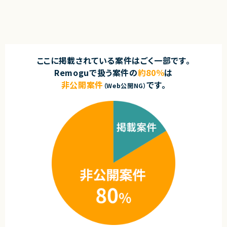
・チーム成果を重視できる方
・監視設計および運用改善（SLI/SLOの導入検討）
・主体的にコミュニケーションが取れる方
・API基盤の運用およびバージョン管理におけるインフラ側対応
・能動的にプロジェクトを推進できる方
・生成AIを活用した設計書作成・運用効率化の推進
・AIツールを活用した品質改善・コードレビュー支援基盤の構築
契約形態
・障害対応および再発防止策の検討
業務委託(準委任契約)
■担当工程
ここに掲載されている案件はごく一部です。
・設計、構築、テスト、運用
契約元
Remoguで扱う案件の
約80％
は
株式会社LASSIC
求めるスキル
非公開案件
です。
（Web公開NG）
■必須スキル
エージェントから
・インフラエンジニアとしてのAWSの設計・構築・運用経験が豊富な方
◎フルリモート×フレックスで働きやすい環境！
・AI駆動開発を前提としたインフラ構築やアーキテクチャ選定に意欲的な方
◎SRE・バックエンド・インフラと幅広い領域で裁量を持って関われます！
・開発チームと連携してモダンな環境を構築できる方
◎技術選定やアーキテクチャに関わる上流経験を積めるポジション！
・CI/CD環境の構築経験
◎大規模サービスの信頼性向上に貢献できるやりがいあり！
・IaC（Terraform、AWS CDK）構築経験
◎チーム志向の高い環境で中長期的な成長が可能です！
■歓迎スキル
・IaC（Terraform、AWS CDK）構築経験
・コンテナ基盤（Docker、ECS、EKS）運用経験
・SRE・監視設計・運用改善経験
・生成AI活用による業務改善経験IaC（Terraform、AWS CDK）構築経験
・コンテナ基盤（Docker、ECS、EKS）運用経験
・CI/CD環境の構築経験
・SRE・監視設計・運用改善経験
・生成AI活用による業務改善の実務経験