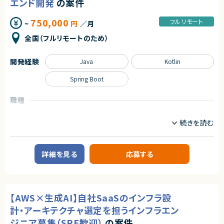
エンド開発
の案件
〈AWS SE〉
■担当工程
・AWS構築経験（設計書をもとに実装可能なレベル）
・設計、構築、導入
750,000
フルリモート
~
円
／月
■尚可スキル
求めるスキル
全国（フルリモートのため）
・SQL開発経験
・WindowsServer構築運用経験
■必須スキル
・システム移行経験
・コンタクトセンター、コールセンターでの基盤構築経験
開発経験
Java
Kotlin
・ネットワーク知識（クラウド・オンプレ間の通信有）
・音声基盤周りのご経験
・セキュリティ知識
Spring Boot
■尚可スキル
契約形態
・AmazonConnect、Genesys Cloud、NICE CXoneに関する知識
職種
業務委託(準委任契約)
契約形態
CTO/VPoE/テックリード
インフラエンジニア/SRE
契約元
業務委託(準委任契約)
サーバーサイドエンジニア
株式会社LASSIC
契約元
業務内容
エージェントから
株式会社LASSIC
■案件概要
詳細を見る
応募する
toC向けWebサービスの開発・運用をお任せします。
◎週4リモート＋週1出社で働きやすい環境です！
エージェントから
◎オンプレからクラウドへの移行経験を一貫して積めます！
■業務内容
◎設計～実装～移行まで幅広い工程に関われるためスキルアップに最適で
◎コンタクトセンター領域のクラウド化という成長分野に携われます！
・Webアプリケーション開発
す！
◎音声基盤の設計・導入経験を活かして即戦力として活躍可能です！
・プロダクト全体の技術選定およびツール／ソフトウェア導入
◎大規模案件に関わることで市場価値の高いスキルを習得できます！
【AWS×生成AI】自社SaaSのインフラ設
・セキュリティやガイドラインの策定
◎リモート主体の柔軟な働き方が可能です！
・インフラ環境の構築、運用
計・アーキテクチャ選定を担うインフラエン
・CI/CDなどデリバリー基盤の構築・改善
・サービスの運用、推進、監視
ジニア募集（SRE歓迎）
の案件