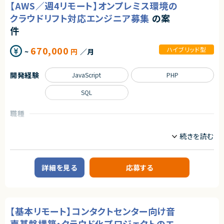
・AWS環境での設計・構築経験（EC2を想定）
【AWS／週4リモート】オンプレミス環境の
・Webアプリケーションの設計・開発・改善
・JVMチューニング経験
・インフラ（AWS/GCP）の設計・構築・運用
クラウドリフト対応エンジニア募集
の案
・Java／Spring Frameworkに関する知見
・CI/CDパイプラインおよびデリバリー基盤の設計・改善
・性能試験・負荷試験経験
件
・モニタリング環境の設計・運用（Datadog等）
・システム基盤アーキテクト経験
・セキュリティ対策およびガイドライン策定
・サービスの安定運用・障害対応・パフォーマンス改善
670,000
ハイブリッド型
契約形態
~
円
／月
・技術選定および開発プロセス改善
業務委託(準委任契約)
■担当工程
開発経験
JavaScript
PHP
要件定義～設計・開発・運用改善まで一気通貫で担当
契約元
株式会社LASSIC
SQL
求めるスキル
■必須要件：
エージェントから
職種
・JavaまたはKotlin（Spring Boot）によるWebサービス開発経験（5年以
◎ミドルウェア刷新という上流から関与できるため、アーキテクト経験を深め
上）
プロジェクトリーダー
インフラエンジニア/SRE
られます！
・AWS/GCP等クラウド環境での設計・構築・運用経験
サーバーサイドエンジニア
◎性能試験・非機能設計まで関われるため、基盤エンジニアとしての総合力
・Docker/Kubernetes、IaC、CI/CDを活用した運用経験
が向上します！
・システムの信頼性向上・監視運用改善経験
業務内容
◎AWS環境での構築・検証経験を実務で積むことができます！
・テックリード経験
◎少人数体制で裁量を持って推進できるため、主体的に動ける方に最適で
■案件概要
詳細を見る
応募する
す！
オンプレミス環境からAWSへのクラウドリフト案件です。
■尚可要件：
既存サーバー群のAWSへの移行・新基盤の構築および既存プログラムの改
・Datadog等の監視ツール利用経験
修において実施開発フェーズから参画し、設計修正から移行完了まで一貫し
・セキュリティ、ネットワーク、DBに関する深い知識
て対応いただきます。
・toCサービス開発経験
リードSE・SE・AWS SEの複数ポジションでの募集となります。
【基本リモート】コンタクトセンター向け音
■求める人物像：
■業務内容
・中長期の視野を持てる方
声基盤構築・クラウド化プロジェクトのエ