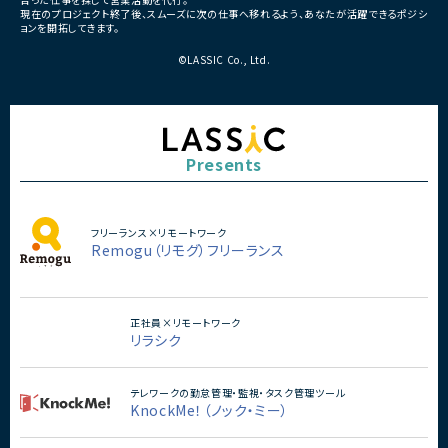
現在のプロジェクト終了後、スムーズに次の仕事へ移れるよう、あなたが活躍できるポジシ
ョンを開拓してきます。
©LASSIC Co., Ltd.
Presents
フリーランス×リモートワーク
Remogu（リモグ）フリーランス
正社員×リモートワーク
リラシク
テレワークの勤怠管理・監視・タスク管理ツール
KnockMe！（ノック・ミー）