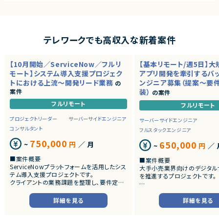
テレワークでも高収入な新着案件
【10月開始／ServiceNow／フルリ
【基本リモート/週5日】
モート】システム導入支援プロジェク
アプリ開発を牽引するバ
トにおける上流～開発リード業務
ンジニア募集（提案～要
の
案件
装）
の案件
フルリモート
フルリモート
プロジェクトリーダー
サーバーサイドエンジニア
サーバーサイドエンジニア
コンサルタント
フルスタックエンジニア
750,000
650,000
~
円
／ 月
~
円
／ 
■案件概要
■案件概要
ServiceNowプラットフォームを活用したシス
大手小売業界向けのデジタル
テム導入支援プロジェクトです。
を推進するプロジェクトです。
クライアントの業務課題を整理し、要件定義
から設計・開発・テストまで一貫して担当いた
■プロダクトやサービスの概
だきます。
・店舗向けスマホアプリおよび
詳細を見る
詳細を見る
システムの継続的なエンハン
■業務内容
す。