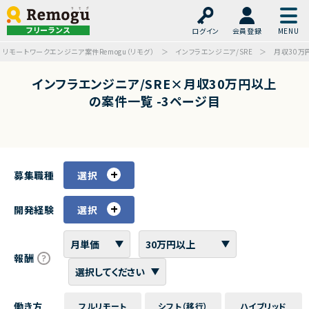
フリーランス
ログイン
会員登録
リモートワークエンジニア案件Remogu（リモグ）
インフラエンジニア/SRE
月収30万
インフラエンジニア/SRE×月収30万円以上
の案件一覧 -3ページ目
募集職種
選択
開発経験
選択
報酬
働き方
フルリモート
シフト（移行）
ハイブリッド