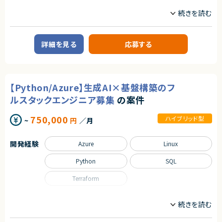
業務内容
・Salesforceプロジェクト経験1年以上
■案件概要
■歓迎スキル
通信業界向けの大規模クラウド基盤開発・運用プロジェクトを多数手掛け
・基本情報技術者試験レベルのエンジニアスキル
る企業での、既存稼働中のGCP環境を対象とした再設計および新環境構築
・ウオーターホールの開発プロセスや、各工程の設計についての理解
プロジェクトです。
詳細を見る
応募する
契約形態
■業務内容
・既存GCP環境の調査および構成情報の可視化
業務委託(準委任契約)
・ガイドライン非準拠部分の洗い出しと是正
・新GCP環境の基本設計（VPCSC、組織ポリシー、IAM、FW等）
契約元
【Python/Azure】生成AI×基盤構築のフ
・詳細設計書作成（GCP/OS/ミドルウェア設定）
株式会社LASSIC
・論理構成図の作成
ルスタックエンジニア募集
の案件
・アプリ開発チームとの調整
・課題管理表の更新
エージェントから
750,000
ハイブリッド型
~
円
／月
・セキュリティガイドライン準拠の要件整理および実現方法の検討
◎大手領域のCRM運用支援に携わることができ、安定した長期案件です！
・新環境の構築およびテスト
◎ベンダーコントロールや調整業務の経験を活かしたい方に最適です！
・技術支援
◎運用改善や業務設計に関わるため、上流工程のスキルが身につきます！
開発経験
Azure
Linux
◎ドキュメント作成や社内調整など、ビジネススキルも伸ばせる環境です！
■担当工程
基本設計、詳細設計、構築、テスト
Python
SQL
求めるスキル
Terraform
■必須スキル
・AWS、GCP等クラウド基盤の基本設計経験
職種
・AWS、GCP等での構築作業経験
データサイエンティスト
インフラエンジニア/SRE
サーバーサイドエンジニア
■尚可スキル