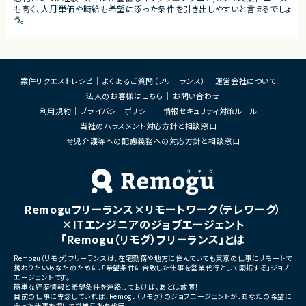
も高く、人月単価や時給も希望に添った条件を引き出しやすいと言えるでしょ
う。
案件リクエストレシピ
よくあるご質問（フリーランス）
運営会社について
法人のお客様はこちら
お問い合わせ
利用規約
プライバシーポリシー
情報セキュリティ対策ルール
当社のハラスメント対応方針と相談窓口
育児介護等への配慮義務への対応方針と相談窓口
Remoguフリーランス×リモートワーク（テレワーク）
×ITエンジニアのジョブエージェント
「Remogu（リモグ）フリーランス」とは
Remogu（リモグ）フリーランスは、在宅勤務や地方に住んでいても東京の仕事にリモートで
携わりたいあなたのために、「希望条件に合致した仕事を営業代行として開拓する」ジョブ
エージェントです。
簡単な経歴情報と希望条件を連絡しておけば、あとは放置！
目前の仕事に専念していれば、Remogu（リモグ）のジョブエージェントが、あなたの希望に
合った仕事を探して営業活動を代行。