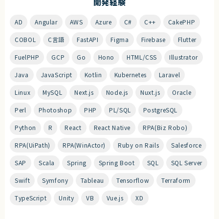
開発経験
AD
Angular
AWS
Azure
C#
C++
CakePHP
COBOL
C言語
FastAPI
Figma
Firebase
Flutter
FuelPHP
GCP
Go
Hono
HTML/CSS
Illustrator
Java
JavaScript
Kotlin
Kubernetes
Laravel
Linux
MySQL
Next.js
Node.js
Nuxt.js
Oracle
Perl
Photoshop
PHP
PL/SQL
PostgreSQL
Python
R
React
React Native
RPA(Biz Robo)
RPA(UiPath)
RPA(WinActor)
Ruby on Rails
Salesforce
SAP
Scala
Spring
Spring Boot
SQL
SQL Server
Swift
Symfony
Tableau
Tensorflow
Terraform
TypeScript
Unity
VB
Vue.js
XD