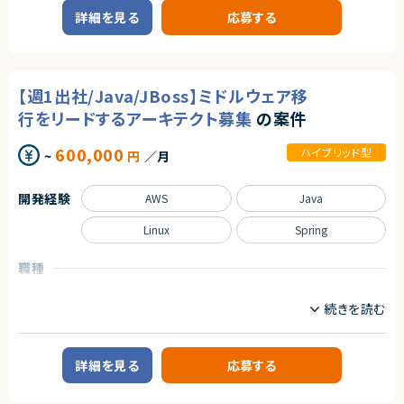
・Azure上でのシステム構築・運用経験
単なる移行作業ではなく、ツール選定・設計・検証・移行実行まで一貫して裁
詳細を見る
応募する
・Git/GitHub（ブランチ戦略、PRレビュー、チーム開発標準フローの理解）
量を持って対応いただくポジションです。
・ソリューション設計・アーキテクチャ設計の経験
・AI／先端技術
■業務内容
‐RAG・エージェント技術の知見
・データ移行方式の検討およびツール選定（Robocopy / AWS DataSync
‐生成AIモデルを活用したシステム開発経験
/ SPMT など）
【週1出社/Java/JBoss】ミドルウェア移
・移行用サーバの設計・構築（AWS / Windows Server）
■尚可スキル
・移行手順の策定およびドキュメント作成
行をリードするアーキテクト募集
の案件
・Azure DevOpsを用いたCI/CDパイプライン構築・運用経験
・移行性能の検証（PoC／テスト実施）
・TerraformによるIaC実装・自動化スクリプト作成経験
・本番データ移行および切替対応
600,000
ハイブリッド型
~
円
／月
・生成AIに関するデータサイエンティストの経験
・業務メンバーとのコミュニケーション、仕様・ロジックの説明能力
求めるスキル
・英語によるドキュメント作成・仕様理解
■必須スキル
開発経験
AWS
Java
・AWS基盤における詳細設計の実務経験（目安：3年以上）
契約形態
・AWS環境の構築経験が豊富であること
Linux
Spring
業務委託(準委任契約)
・指示待ちではなく、主体的かつ能動的にタスクを推進できる方
■尚可スキル
職種
契約元
・各種クラウドストレージへのデータ移行プロジェクト経験
インフラエンジニア/SRE
サーバーサイドエンジニア
株式会社LASSIC
・移行ツールの選定や移行検証（PoC）の経験
・休日、夜間での移行対応が可能な方（プロジェクト期間中に3回程度を想
業務内容
エージェントから
定）
■案件概要
◎生成AI（RAG・エージェント）とクラウド基盤の両方に深く関われる案件で
契約形態
小売業界向けシステム基盤の刷新プロジェクトです。
す！
詳細を見る
応募する
◎PoC→本開発まで一気通貫で携われるため、技術選定から関われます！
業務委託(準委任契約)
■プロダクトやサービスの概要
◎IaCやCI/CDを含むモダンな開発環境でスキルを大きく伸ばせます！
・既存のアプリケーション実行基盤（WebLogic）のリプレイス
◎ビジネスサイドと連携しながら価値創出に直結する経験が積めます！