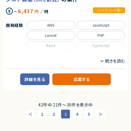
・SRE観点での信頼性向上（アプリケーション/DB改善含む）
6,437
ハイブリッド型
~
円
／時
■担当工程
・設計、開発、運用保守、改善
開発経験
AWS
JavaScript
求めるスキル
■必須スキル
Laravel
PHP
・Webサービス開発/運用の実務経験（5年以上）
・JavaもしくはKotlin（Spring Boot）を用いたチーム開発経験
React
TypeScript
・信頼性向上のためのアプリケーション、DB等の改善
・パブリッククラウドの設計、運用経験
・パブリッククラウドにおけるセキュリティオペレーションやインフラ構築、運
職種
用経験
インフラエンジニア/SRE
・モニタリングの設計、開発、運用経験（datadog, honeycomb等）
・ネットワーク、データベースに関する深い知識
業務内容
・セキュリティに関する深い、もしくは 幅広い知識
詳細を見る
応募する
・IaCによるクラウド環境の運用経験
■企業概要
・コンテナ技術の利用、運用経験
HR領域のクラウドサービスを提供する企業です。
・CI/CDの設計、改善、運用経験
・技術選定などのテックリードの経験
■プロダクトやサービスの概要
・既存のHR系クラウドサービスのモダン化プロジェクト
■尚可スキル
42件中 21件〜30件を表示中
・toC向けプロダクトのエンハンス開発経験
■業務内容
1
2
3
4
5
・AWS環境の設計・構築・運用（可用性・パフォーマンス改善含む）
■人物像
・既存HRクラウドサービスのインフラモダナイズ対応
・中長期の視野を持てる方
・アプリケーション開発チームと連携したアーキテクチャ改善支援
・仕組みで課題解決ができる方
・CI/CDパイプラインの整備および運用自動化