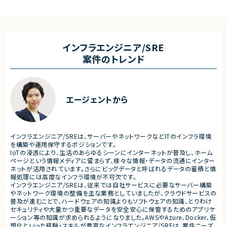
・顧客との要件ヒアリングおよび要件定義
・既にサービス稼働中であり、
・ServiceNowを用いた業務システムの設
年単位で新機能追加や改善を
計、開発、テスト
ースしています。
・JavaScriptによるカスタマイズ開発
・ワークフロー設計および各種機能実装
■業務内容
・詳細設計書、テスト仕様書等のドキュメント
・要件整理および要件定義支
インフラエンジニア/SRE
作成
・バックエンドシステムの設計
案件のトレンド
・成果物レビューおよび品質管理
・コードレビューの実施
・開発メンバーへの技術支援、進捗管理
・リリース対応および品質向
・技術課題に対する検討、提案
■体制
・ステークホルダーとの調整お
・少人数体制でのプロジェクト推進
ケーション
エージェントから
・クライアントおよび開発メンバーとのコミュ
ニケーションあり
■募集背景
・サービスの継続的な機能拡
■募集背景
募集
プロジェクト拡大に伴う増員募集
インフラエンジニア/SREは、サーバーやネットワークなどITのインフラ環境
■担当工程
を構築や運用保守するポジションです。
・要件定義
IoTの浸透により、生活のあらゆるシーンにインターネットが普及し、ホーム
・基本設計
ページという情報メディアに留まらず、様々な情報・データの流通にインター
・詳細設計
ネットが活用されています。さらにビッグデータと呼ばれるデータの蓄積と情
・実装
報処理には高度なインフラ環境が不可欠です。
・テスト
インフラエンジニア/SREは、従来では自社サービスに必要なサーバー構築
・リリース対応
やネットワーク環境の整備を主な業務としていましたが、クラウドサービスの
普及が進むことで、ハードウェアの知識よりもソフトウェアの知識、とりわけ
■その他補足
セキュリティや大量かつ重要なデータを安全安心に保管するためのアプリケ
・複数ベンダーによる混成チ
ーション等の知識が求められるようになりました。AWSやAzure、Docker、仮
・全体約100名規模の大型プ
想化といった経験・スキルが豊富なインフラエンジニア/SREは、案件ニーズ