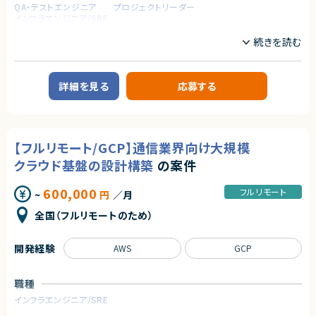
QA・テストエンジニア
プロジェクトリーダー
インフラエンジニア/SRE
業務内容
■案件概要
通信系企業におけるCRM（Service Cloud）運用支援プロジェクトです。
詳細を見る
応募する
■プロダクトやサービスの概要
・顧客が2019年にService Cloud導入し、問い合わせ管理として使用され
ております。
・顧客対応業務を支えるService Cloud環境の維持および改善がミッション
となります。
【フルリモート/GCP】通信業界向け大規模
■業務内容
クラウド基盤の設計構築
の案件
・Salesforce Service Cloudの運用保守（ユーザー管理、権限設定、レポー
ト作成 等）
600,000
フルリモート
~
円
／月
・開発ベンダーへの要件整理および仕様調整
・複数ベンダー間の進捗管理および課題調整
全国（フルリモートのため）
・非機能要件（セキュリティ、性能等）に関する申請・管理対応
・問い合わせ内容の一次切り分けおよびベンダーへのエスカレーション対
応
開発経験
AWS
GCP
・運用手順書および社内向けマニュアルの作成・更新
・リリース時の受入テスト（UAT）計画・実施・結果報告
・社内関係者向け資料作成および周知活動
職種
求めるスキル
インフラエンジニア/SRE
■必須スキル