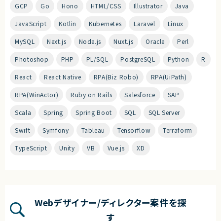
GCP
Go
Hono
HTML/CSS
Illustrator
Java
JavaScript
Kotlin
Kubernetes
Laravel
Linux
MySQL
Next.js
Node.js
Nuxt.js
Oracle
Perl
Photoshop
PHP
PL/SQL
PostgreSQL
Python
R
React
React Native
RPA(Biz Robo)
RPA(UiPath)
RPA(WinActor)
Ruby on Rails
Salesforce
SAP
Scala
Spring
Spring Boot
SQL
SQL Server
Swift
Symfony
Tableau
Tensorflow
Terraform
TypeScript
Unity
VB
Vue.js
XD
Webデザイナー/ディレクター案件を探
す