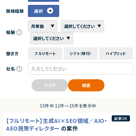
開発経験
選択
報酬
働き方
フルリモート
シフト（移行）
ハイブリッド
社名
クリア
検索
15件中 11件〜15件を表示中
副業OK
【フルリモート】生成AI×SEO領域／AIO・
AEO施策ディレクター
の案件