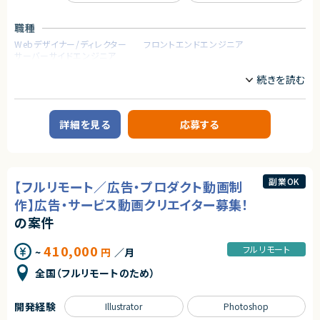
②ファン・コミュニティマーケティング
③戦略コンサルティング
契約元
④AIやWEB３を含むマーケティング＆開発
職種
株式会社LASSIC
Webデザイナー/ディレクター
フロントエンドエンジニア
◆募集背景
サーバーサイドエンジニア
私たちは、「人を前提とした業務設計」から「AIを前提とした働き方」へのシフ
エージェントから
トを進めています。
◎人気のフルリモート案件で柔軟に働けます！
業務内容
開発事業ではAI駆動開発という革新的なスキームを導入しているほか、社内
◎キャラクターアニメーション設計〜実装連携まで一貫して関われるポジシ
業務においてもAIやクラウドワーカーを活用した業務プロセスの再構築を推
■企業概要
ョンです！
進しています。
建設分野における設計・シミュレーション支援を行う企業です。
◎モバイルアプリに直結するUX演出に携われるため、アウトプットの影響範
こうした取り組みの中で、当社のAI活用の知見や実践的な使い方を共有する
詳細を見る
応募する
囲が広いです！
「AI活用セミナー事業」を新たに立ち上げました。
■プロダクトやサービスの概要
◎仕様未確定段階から提案できるため、裁量を持って制作に関われます！
今回、このセミナーの講師としてご活躍いただける方を募集します。
・建設設計データを用いた環境シミュレーション業務
私たちがAI時代において最も重要だと考えているのは、AIには代替できない
「人間力」や「コミュニケーション能力」です。
■業務内容
これまで講師経験や営業、セミナー登壇などで培ってきた対人スキルを、「AI
・RhinocerosおよびGrasshopperを用いた建設設計データの環境シミュレ
副業OK
【フルリモート／広告・プロダクト動画制
研修の講師」として存分に発揮していただければと考えています。
ーション業務
・日射、風環境、熱環境などの解析用モデルの作成およびパラメータ設定
作】広告・サービス動画クリエイター募集！
◆想定業務内容
・建物ごとに条件を設定し、シミュレーションの実行および結果分析
の案件
入社後はまずAI活用ノウハウを実践的に学んでいただき、将来的にはAI研修
・結果をもとに設定のチューニングおよび精度改善
の講師として社外向けセミナーでご活躍いただきます。
・簡易的なレポーティングおよび関係者との情報共有
・社外メンバーに向けたAIツール（ChatGPTやNotebookLMなど）の実践的
410,000
フルリモート
~
円
／月
な活用研修
■担当工程
・セミナーへの登壇
・実装
全国（フルリモートのため）
・専門的で抽象度の高いAIの知識を、相手に合わせて「例え話」などを用
・テスト
いながら分かりやすく伝えるレクチャー
・AI導入に不安や抵抗を感じている参加者との対話およびマインドセット
求めるスキル
開発経験
Illustrator
Photoshop
のサポート