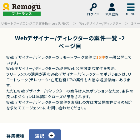
フリーランス
ログイン
会員登録
リモートワークエンジニア案件Remogu（リモグ）
Webデザイナー/ディレクター
2ペ
Webデザイナー/ディレクターの案件一覧 -2
ページ目
Webデザイナー/ディレクターのリモートワーク案件は
15件
を一般公開して
います。
Webデザイナー/ディレクターの現在Web公開可能な案件を表示。
フリーランスの活用が進むWebデザイナー/ディレクターのポジションは、リ
モートワーク（テレワーク・在宅勤務）での案件も大幅な増加傾向にありま
す。
ただしWebデザイナー/ディレクターの案件は人気ポジションなため、条件の
良いポジションは早期にクローズが予想されます。
Webデザイナー/ディレクターの案件をお探しの方は非公開案件からの紹介
を求めてエージェントにお問い合わせください。
募集職種
選択