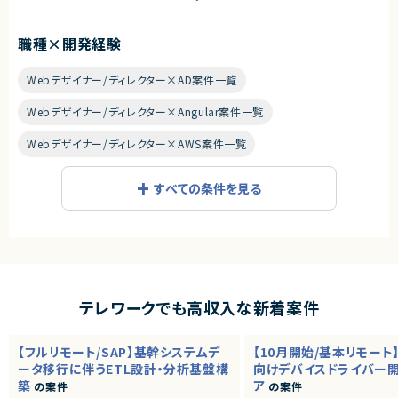
職種×開発経験
Webデザイナー/ディレクター×AD案件一覧
Webデザイナー/ディレクター×Angular案件一覧
Webデザイナー/ディレクター×AWS案件一覧
Webデザイナー/ディレクター×Azure案件一覧
すべての条件を見る
Webデザイナー/ディレクター×C#案件一覧
Webデザイナー/ディレクター×C++案件一覧
Webデザイナー/ディレクター×CakePHP案件一覧
Webデザイナー/ディレクター×COBOL案件一覧
テレワークでも高収入な新着案件
Webデザイナー/ディレクター×C言語案件一覧
【フルリモート/SAP】基幹システムデ
【10月開始/基本リモート
ータ移行に伴うETL設計・分析基盤構
Webデザイナー/ディレクター×Figma案件一覧
向けデバイスドライバー
築
ア
の案件
の案件