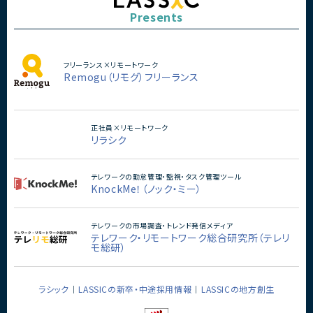
Presents
Webデザイナー/ディレクター×SQL Server案件一覧
Webデザイナー/ディレクター×Swift案件一覧
フリーランス×リモートワーク
Webデザイナー/ディレクター×Symfony案件一覧
Remogu（リモグ）フリーランス
Webデザイナー/ディレクター×Tableau案件一覧
Webデザイナー/ディレクター×Tensorflow案件一覧
正社員×リモートワーク
リラシク
Webデザイナー/ディレクター×Terraform案件一覧
Webデザイナー/ディレクター×TypeScript案件一覧
テレワークの勤怠管理・監視・タスク管理ツール
KnockMe！（ノック・ミー）
Webデザイナー/ディレクター×Unity案件一覧
Webデザイナー/ディレクター×VB案件一覧
テレワークの市場調査・トレンド発信メディア
テレワーク・リモートワーク総合研究所（テレリ
Webデザイナー/ディレクター×Vue.js案件一覧
モ総研）
Webデザイナー/ディレクター×XD案件一覧
ラシック
LASSICの新卒・中途採用情報
LASSICの地方創生