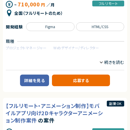
710,000
フルリモート
~
円
／月
全国（フルリモートのため）
開発経験
Figma
HTML/CSS
職種
プロジェクトマネージャー
Webデザイナー/ディレクター
業務内容
■案件概要
複数クライアントのWebサイト（BtoB企業のサービスサイト、採用サイト、LP
など）におけるAIO／AEO／GEO対策支援を行っていただきます。
従来のSEO対策に加え、ChatGPT・Gemini・Perplexityなどの生成AI検索
詳細を見る
応募する
上での露出・引用・回答最適化を見据えたサイト改善、コンテンツ改善、情報
設計の見直しを担当いただくポジションです。
また、代理店・制作チームと連携しながら改善方針の設計から進行管理、品
質チェックまで対応いただきます。
副業OK
【フルリモート・アニメーション制作】モバ
■業務内容
・AIO／AEO／GEO観点でのWebサイト改善方針の設計
イルアプリ向け2Dキャラクターアニメーシ
・既存サイトの構造、コンテンツ、SEO状況の調査
ョン制作案件
の案件
・生成AIに引用されやすいコンテンツ構成の検討
・FAQ、比較記事、ナレッジ記事等の改善提案
・SEO観点でのページ構成、内部リンク設計