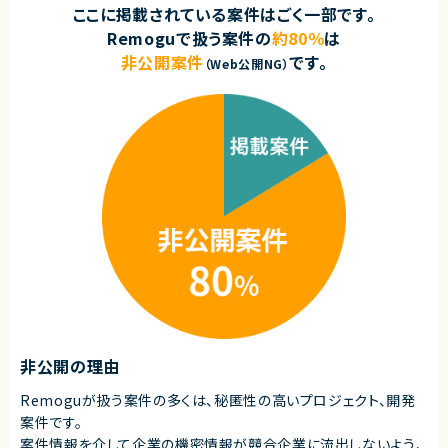
ここに掲載されている案件はごく一部です。
・改善（分析・ABテスト）
契約形態
Remoguで扱う案件の
約80％
は
■その他補足
業務委託(準委任契約)
非公開案件
です。
・基本フルリモート
（Web公開NG）
・オンラインでのMTG中心
契約元
・マーケティング部（12名）配属
株式会社LASSIC
求めるスキル
エージェントから
■必須スキル
1.動画編集・制作の実務経験 3年以上（広告動画・サービス紹介動画等）
★フルリモートで参画いただける案件です
└事業会社側の経験があると望ましい
★営業力やファシリテーションなどで培った「場を回す力」が、そのまま仕事
2.要件整理・情報設計・品質判断ができ、関係者間の認識合わせを自走でき
の価値になります。
る
★人に教え、現場の課題に向き合うことで、自身のAIリテラシーも圧倒的な
3.ブランドのトーン＆マナーを理解して制作・統制できる
スピードで向上します。
4.CTR/CVRなどマーケ数値を意識した高速なABテスト・改善に対応できる
★「人を前提とした業務」から「AI前提の業務」へと変革していくことで、社会
5.自身の制作環境が整っており、ガバナンス意識をもち当社セキュリティ基
に大きなインパクトを与える仕事です。
準を満たす納品物を出せる
■尚可スキル
1.生成AIツールを活用した制作フローの知見
2.サービス紹介・アニメーション動画が得意／プロダクト理解またはキャッチ
アップ力
非公開の理由
■求める人物像
Remoguが扱う案件の多くは、秘匿性の高いプロジェクト、開発
・自走して制作でき、修正コストを抑えられる方
案件です。
・スピードと品質を両立できる方
・最新ツール・AIを積極活用できる方
案件情報を介して企業の機密情報が競合企業に流出しないよう、