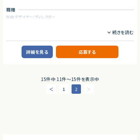
■必須スキル
・研修プログラムの企画立案、マニュアル作成、運営進行および効果測定
・Rhinocerosの経験
職種
（少しでも触ったことがあり、PC操作が得意な方なら可）
◆求める人物像
・コミュニケーション力
・「黒字化」「売上拡大」「課題解決」など、結果や成果にコミットしたご経験が
Webデザイナー/ディレクター
ある
■尚可スキル
・新規性の高い環境・変化を楽しめる方
業務内容
・Grasshopperの経験
・ルールや役割が固まっていない環境でも、自分で情報を取りに行き、主体的
■企業概要
・理系数学の知識
に動ける方
HR領域におけるSaaSプロダクトを展開する事業会社です。
・AI活用や新しい開発手法のキャッチアップに前向きな方
契約形態
・AIによる業務効率化に強い興味があり、積極的に学びながら成長したい方
■プロダクトやサービスの概要
詳細を見る
応募する
・現場のリアルな悩みや違和感に寄り添い、対話を通じて課題解決に導ける
業務委託(準委任契約)
・人材・組織領域に関するWebサービス
方
契約元
■業務内容
求めるスキル
・サービス紹介動画（機能説明、プロダクト紹介など）制作
株式会社LASSIC
■必須スキル・経験
・広告動画（SNS／Web広告）制作およびABテスト
15件中 11件〜15件を表示中
①開発経験をお持ちの方
・TVCM／インフォマーシャル等の映像制作
エージェントから
②ClaudeやNotebookLMなどのAIツールを日常業務で積極的に活用して
・イベント・ナーチャリング動画制作
1
2
いる方
◎Rhinoceros経験が少しでもあれば検討可能なため、若手の方のご応募
・メールバナー動画、メルマガ用ビジュアル制作
③下記どれかに当てはまる方
も歓迎です！
・静止画（広告バナー、サムネイル、資料用グラフィック等）制作
・講師、営業、セミナー登壇などの対人コミュニケーション業務の実務経験
◎ほぼリモートのため、柔軟な働き方が実現できます！
（1年以上）
◎建設×シミュレーション領域で専門性を高められる環境です！
■募集背景
・新規プロジェクトの中核を担い、周囲のステークホルダーを巻き込みなが
◎長期参画前提のため、安定してスキルアップが可能です！
・組織強化および業務効率化に伴う増員
ら推進した経験がある方
・既存業務委託メンバーの契約満了による後任募集
・社内研修や勉強会、セミナーなどでの講師
・ファシリテーターの登壇経験がある方
■担当工程
・PM経験があり、開発業務に知見のある方
・要件整理
・複雑な内容を、人に分かりやすく「例えながら噛み砕いて伝える」ことに自
・構成設計
信がある方
・制作（動画・静止画）