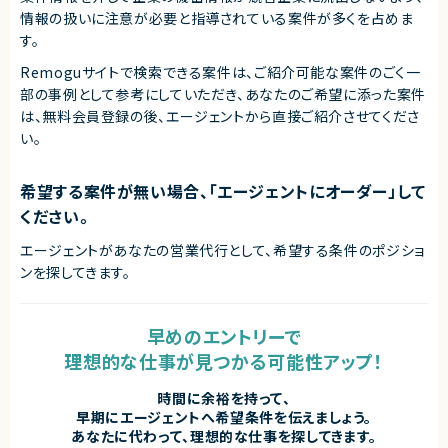
・柔軟なコミュニケーションが取れる方
情報の扱いに注意が必要と指導されている案件が多くを占めま
す。
契約形態
業務委託(準委任契約)
Remoguサイトで検索できる案件は、ご紹介可能な案件のごく一
部の事例として参考にしていただき、
あなたのご希望に添った案件
契約元
は、無料会員登録の後、エージェントから直接ご紹介させてくださ
株式会社LASSIC
い。
エージェントから
◎フルリモート環境で、場所に縛られず高いパフォーマンスを発揮できます
希望する案件が無い場合、「エージェントにオーダー」して
◎マーケティング施策の最前線で、動画×データ改善の経験を積むことがで
ください。
きます
◎生成AIなど最新技術を活用した制作フローにもチャレンジ可能です！
エージェントがあなたの営業代行として、希望する条件のポジショ
ンを探してきます。
早めのエントリーで
理想的な仕事が見つかる可能性アップ！
時間に余裕を持って、
早期にエージェントへ希望条件を伝えましょう。
あなたに代わって、理想的な仕事を探してきます。