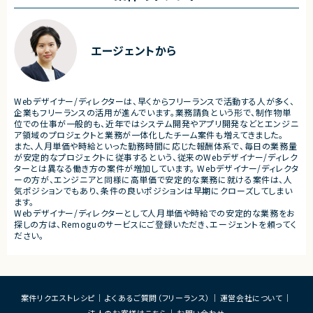
装支援
■担当工程
Webデザイナー/ディレクター×Linux案件一覧
・設計 ・実装 ・テスト ・不具合
■その他補足
・フルリモート勤務 （初日のみ目黒へ出社）
Webデザイナー/ディレクター×MySQL案件一覧
■その他補足
エージェントから
・テレワーク主体での勤務で
・状況に応じて新横浜または
Webデザイナー/ディレクター×Next.js案件一覧
いへの出社が発生する可能性
・長期参画が見込まれる案件
Webデザイナー/ディレクター×Node.js案件一覧
Webデザイナー/ディレクターは、早くからフリーランスで活動する人が多く、
企業もフリーランスの活用が進んでいます。業務請負という形で、制作物単
Webデザイナー/ディレクター×Nuxt.js案件一覧
位での仕事が一般的も、近年ではシステム開発やアプリ開発などとエンジニ
ア領域のプロジェクトと業務が一体化したチーム案件も増えてきました。
Webデザイナー/ディレクター×Oracle案件一覧
また、人月単価や時給といった勤務時間に応じた報酬体系で、毎日の業務量
が安定的なプロジェクトに従事するという、従来のWebデザイナー/ディレク
Webデザイナー/ディレクター×Perl案件一覧
ターとは異なる働き方の案件が増加しています。 Webデザイナー/ディレクタ
ーの方が、エンジニアと同様に高単価で安定的な業務に就ける案件は、人
気ポジションでもあり、条件の良いポジションは早期にクローズしてしまい
Webデザイナー/ディレクター×Photoshop案件一覧
ます。
Webデザイナー/ディレクターとして人月単価や時給での安定的な業務をお
Webデザイナー/ディレクター×PHP案件一覧
探しの方は、Remoguのサービスにご登録いただき、エージェントを頼ってく
ださい。
Webデザイナー/ディレクター×PL/SQL案件一覧
Webデザイナー/ディレクター×PostgreSQL案件一覧
Webデザイナー/ディレクター×Python案件一覧
案件リクエストレシピ
よくあるご質問（フリーランス）
運営会社について