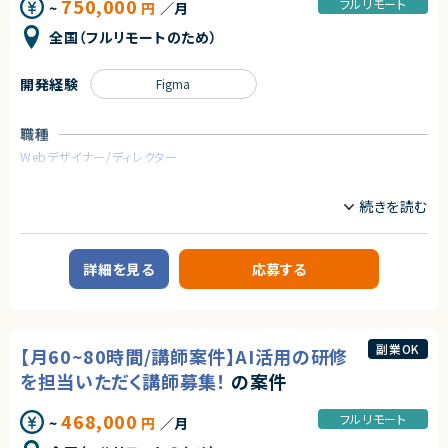
750,000
フルリモート
~
円
／月
・構造化データ実装に関する要件整理
・クライアント・代理店との要件調整、進行管理
全国（フルリモートのため）
・制作チーム（ライター・デザイナー・コーダー）への指示
・ワイヤーフレームや改善指示書の作成
・品質チェックおよび改善提案
開発経験
Figma
・GSC、GA4等を用いた分析・改善確認
■担当工程
職種
・調査分析、改善設計、ディレクション、品質管理、運用改善
Webデザイナー/ディレクター
求めるスキル
業務内容
■必須スキル
■案件概要
・Webディレクション経験
学習アプリにおけるキャラクターアニメーション制作をご担当いただきます。
・SEO・コンテンツ改善に関する実務経験
ユーザーの学習体験向上を目的とし、会話シーンに応じたリアクションや感
・クライアント折衝および進行管理経験
情表現をRiveで実装します。
・GA4、Google Search Console等を用いた分析経験
詳細を見る
応募する
・生成AIツール（ChatGPT、Claude、Gemini等）の活用経験
■業務内容
Riveを用いたキャラクターアニメーション制作全般をご担当いただきます。
■尚可スキル
・キャラクター構造設計
・SEOコンサルティング経験
（パーツ階層、リグ、ボーン、ウェイト、メッシュ、制約設定 など）
・AIO／AEO／GEO、LLMOなどAI検索最適化領域の知見
副業OK
【月60~80時間/講師案件】AI活用の研修
・アニメーション制作
・コンテンツマーケティング、オウンドメディア運営経験
（Idle／成功・失敗・驚き・うなずき等のリアクション、ループ・ワンショット）
・各種SEO／アクセス解析ツールの利用経験
を担当いただく講師募集！
の案件
・State Machine設計・実装
・構造化データの知見
（トリガー・数値・ブールによる遷移設計、実装しやすい設計整理）
468,000
フルリモート
~
円
／月
・開発チームとの連携
契約形態
（命名規則、受け渡し仕様、容量・負荷考慮など）