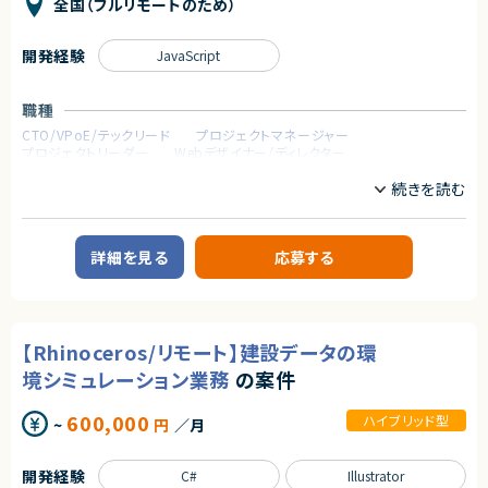
業務委託(準委任契約)
全国（フルリモートのため）
・素材フィードバック
（パーツ分割、差分設計、不足素材の指摘・追加依頼）
契約元
・演出一覧の整理
開発経験
JavaScript
（用途・尺・トリガー条件・優先度など）
株式会社LASSIC
求めるスキル
エージェントから
職種
■必須スキル
◎生成AI×SEOという今後市場価値が非常に高い領域に関われます！
CTO/VPoE/テックリード
プロジェクトマネージャー
・Riveでのキャラクターアニメーション制作経験
◎フルリモートで柔軟な働き方が可能です！
プロジェクトリーダー
Webデザイナー/ディレクター
Lリグ∕ウェイト∕メッシュ等を⽤いた表現ができる
◎大手代理店案件のため、多様なプロジェクト・業界に携われます！
インフラエンジニア/SRE
フロントエンドエンジニア
・仕様意図（感情、反応、テンポ、⾃然さ）を踏まえて、演出を設計→制作→調
◎改善提案〜実行まで一貫して関与できる裁量の大きいポジションです！
サーバーサイドエンジニア
iOSエンジニア
Androidエンジニア
整できる
ゲームプログラマ/ゲームエンジンプログラマ
QA・テストエンジニア
・開発メンバーと制作‧実装の前提をすり合わせできる
データサイエンティスト
L受け渡し、命名、State MachineのInputs設計、容量や負荷への配慮 な
ど
詳細を見る
応募する
業務内容
■尚可スキル
◆企業概要
・モバイルアプリ向けキャラクター演出の制作経験
デジタルマーケティング領域に強みを持ち、SNSを活用したプロモーションや
・実装コスト‧再利⽤性を踏まえた設計ができる
ブランド戦略を支援する企業です。
・イラスト素材の要件整理が得意
クライアントのビジネス成長を加速させるため、最新のテクノロジーとデー
【Rhinoceros/リモート】建設データの環
L例：パーツ分割指⽰、表情差分の設計、素材不⾜の指摘
タ分析を駆使し、効果的なマーケティング施策を展開しています。
開発においては、AIを活用した効率的な運用や機能追加など、柔軟性とスピ
境シミュレーション業務
の案件
■求める人物像
ード感のある開発体制の整備を推進中。
・ラフな要件から最適な動きを提案できる方
多様な業界のクライアントと連携しながら、デジタル時代に求められる価値
600,000
・デザイナー・PM・エンジニアと連携できる方
ハイブリッド型
~
円
／月
を創出することを目指しています。
契約形態
◆事業内容
開発経験
C#
Illustrator
①SNS・インフルエンサーマーケティング
業務委託(準委任契約)