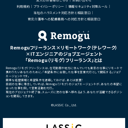
法人のお客様はこちら
お問い合わせ
Webデザイナー/ディレクター×R案件一覧
利用規約
プライバシーポリシー
情報セキュリティ対策ルール
Webデザイナー/ディレクター×React案件一覧
当社のハラスメント対応方針と相談窓口
育児介護等への配慮義務への対応方針と相談窓口
Webデザイナー/ディレクター×React Native案件一覧
Webデザイナー/ディレクター×RPA(Biz Robo)案件一覧
Webデザイナー/ディレクター×RPA(UiPath)案件一覧
Remoguフリーランス×リモートワーク（テレワーク）
×ITエンジニアのジョブエージェント
Webデザイナー/ディレクター×RPA(WinActor)案件一覧
「Remogu（リモグ）フリーランス」とは
Webデザイナー/ディレクター×Ruby on Rails案件一覧
Remogu（リモグ）フリーランスは、在宅勤務や地方に住んでいても東京の仕事にリモートで
携わりたいあなたのために、「希望条件に合致した仕事を営業代行として開拓する」ジョブ
Webデザイナー/ディレクター×Salesforce案件一覧
エージェントです。
簡単な経歴情報と希望条件を連絡しておけば、あとは放置！
Webデザイナー/ディレクター×SAP案件一覧
目前の仕事に専念していれば、Remogu（リモグ）のジョブエージェントが、あなたの希望に
合った仕事を探して営業活動を代行。
現在のプロジェクト終了後、スムーズに次の仕事へ移れるよう、あなたが活躍できるポジシ
Webデザイナー/ディレクター×Scala案件一覧
ョンを開拓してきます。
Webデザイナー/ディレクター×Spring案件一覧
©LASSIC Co., Ltd.
Webデザイナー/ディレクター×Spring Boot案件一覧
Webデザイナー/ディレクター×SQL案件一覧