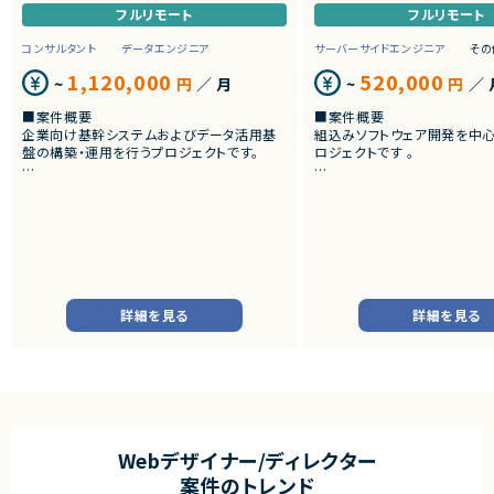
Webデザイナー/ディレクター×Firebase案件一覧
フルリモート
フルリモート
Webデザイナー/ディレクター×Flutter案件一覧
コンサルタント
データエンジニア
サーバーサイドエンジニア
その
1,120,000
520,000
Webデザイナー/ディレクター×FuelPHP案件一覧
~
円
／ 月
~
円
／ 
■案件概要
■案件概要
Webデザイナー/ディレクター×GCP案件一覧
企業向け基幹システムおよびデータ活用基
組込みソフトウェア開発を中
盤の構築・運用を行うプロジェクトです。
ロジェクトです 。
Webデザイナー/ディレクター×Go案件一覧
■プロダクトやサービスの概要
■プロダクトやサービスの概
Webデザイナー/ディレクター×Hono案件一覧
・SAP ECC 6.0およびSAP BWからDatabri
・画像機器向けソフトウェア
cks環境へのデータ連携・移行を実施します。
・組込みLinux環境上で動作
・EOSを迎えるSAP BW環境の刷新に伴い、
Webデザイナー/ディレクター×HTML/CSS案件一覧
およびデバイスドライバー開
既存帳票出力ロジックのリプレイスを行いま
す。
■業務内容
Webデザイナー/ディレクター×Illustrator案件一覧
・組込みLinux環境における
■業務内容
バーの開発
詳細を見る
詳細を見る
Webデザイナー/ディレクター×Java案件一覧
・SAP BWの既存データモデルおよび帳票出
・ソフトウェア評価および不
力ロジックの調査、分析
・機能不具合および性能不具
Webデザイナー/ディレクター×JavaScript案件一覧
・SAP ECC 6.0／SAP BWからDatabricks
析、修正対応
へのデータ連携方式の設計
・試験項目の追加および改善
・ETL処理の基本設計、詳細設計および設計
Webデザイナー/ディレクター×Kotlin案件一覧
・テストプログラムの作成
書作成
・関連ドキュメント整備
・Databricks上での分析用データ基盤およ
Webデザイナー/ディレクター×Kubernetes案件一覧
び帳票出力基盤の構築
■募集背景
Webデザイナー/ディレクター
・各種データ検証、テスト対応
・開発体制強化に伴う増員募
Webデザイナー/ディレクター×Laravel案件一覧
案件のトレンド
・周辺システムとのデータ連携設計および実