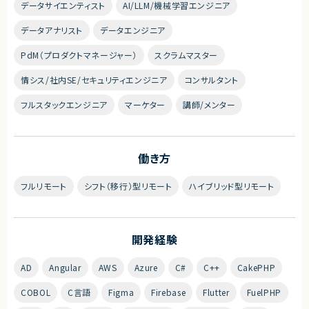
データサイエンティスト
AI/LLM/機械学習エンジニア
データアナリスト
データエンジニア
PdM（プロダクトマネージャー）
スクラムマスター
情シス/社内SE/セキュリティエンジニア
コンサルタント
フルスタックエンジニア
マーケター
講師/メンター
働き方
フルリモート
シフト（移行）型リモート
ハイブリッド型リモート
開発経験
AD
Angular
AWS
Azure
C#
C++
CakePHP
COBOL
C言語
Figma
Firebase
Flutter
FuelPHP