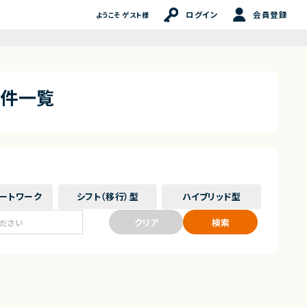
ログイン
会員登録
ようこそ ゲスト様
案件一覧
ート
ワーク
シフト（移行）
型
ハイブリッド
型
クリア
検索