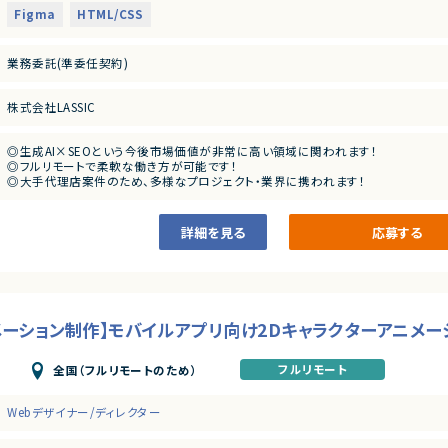
・生成AIツール（ChatGPT、Claude、Gemini等）の活用経験
・FAQ、比較記事、ナレッジ記事等の改善提案
Figma
HTML/CSS
・SEO観点でのページ構成、内部リンク設計
■尚可スキル
・構造化データ実装に関する要件整理
・SEOコンサルティング経験
・クライアント・代理店との要件調整、進行管理
業務委託(準委任契約)
・AIO／AEO／GEO、LLMOなどAI検索最適化領域の知見
・制作チーム（ライター・デザイナー・コーダー）への指示
・コンテンツマーケティング、オウンドメディア運営経験
・ワイヤーフレームや改善指示書の作成
・各種SEO／アクセス解析ツールの利用経験
・品質チェックおよび改善提案
株式会社LASSIC
・構造化データの知見
・GSC、GA4等を用いた分析・改善確認
■担当工程
◎生成AI×SEOという今後市場価値が非常に高い領域に関われます！
・調査分析、改善設計、ディレクション、品質管理、運用改善
◎フルリモートで柔軟な働き方が可能です！
◎大手代理店案件のため、多様なプロジェクト・業界に携われます！
◎改善提案〜実行まで一貫して関与できる裁量の大きいポジションです！
詳細を見る
応募する
メーション制作】モバイルアプリ向け2Dキャラクターアニメ
フルリモート
全国（フルリモートのため）
Webデザイナー/ディレクター