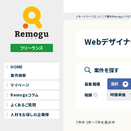
リモートワークエンジニア案件Remogu（リモ
Webデザイ
フリーランス
HOME
案件を探す
案件検索
選択
募集職種
マイページ
報酬
Remoguコラム
よくあるご質問
人材をお探しの企業様
7件中 1件〜7件を表示中