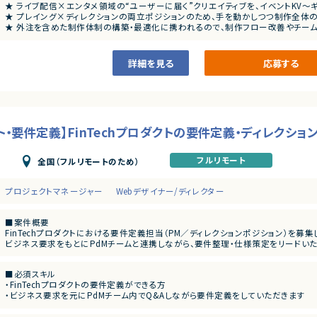
★ ライブ配信×エンタメ領域の“ユーザーに届く”クリエイティブを、イベントKV
■ 求める人物像
★ プレイング×ディレクションの両立ポジションのため、手を動かしつつ制作全体の
・手を動かしながらディレクションにも関わりたい方
★ 外注を含めた制作体制の構築・最適化に携われるので、制作フロー改善やチー
・アニメ・ゲーム・ライブ配信などエンタメコンテンツへの関心が高い方
・フィードバックを前向きに受け止め、柔軟に対応できる方
・曖昧な状況でも自ら考え、人を巻き込みながらやり切れる方
詳細を見る
応募する
・自分の制作物がユーザーに届くことにやりがいを感じる方
・要件定義】FinTechプロダクトの要件定義・ディレクション（
フルリモート
全国（フルリモートのため）
プロジェクトマネージャー
Webデザイナー/ディレクター
■案件概要
FinTechプロダクトにおける要件定義担当（PM／ディレクションポジション）を募集
ビジネス要求をもとにPdMチームと連携しながら、要件整理・仕様策定をリードいた
■業務内容
■必須スキル
・PdMおよびビジネスサイドとの要件ヒアリングおよび要求整理
・FinTechプロダクトの要件定義ができる方
・ユーザーストーリーおよび受入条件の定義
・ビジネス要求を元にPdMチーム内でQ&Aしながら要件定義をしていただきます
・FigJamを用いたワイヤーフレーム／画面遷移図の作成
・ユーザーストーリーおよび要件記述
・エンジニア／デザイナーとの仕様調整およびQ&A対応
・ワイヤーフレーム作成（FigJam）