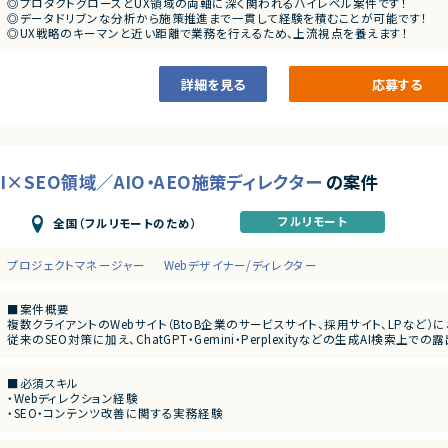
◎プロダクトグロースとUX領域の両軸に深く関われるハイレベル案件です！
◎データドリブンな分析から施策推進まで一貫して経験を積むことが可能です！
◎UX戦略のキーマンと近い距離で業務を行えるため、上流視点を養えます！
◎基本リモートで働きやすく、裁量を持って推進できる環境です！
詳細を見る
応募する
I×SEO領域／AIO・AEO施策ディレクター
の案件
フルリモート
全国（フルリモートのため）
プロジェクトマネージャー
Webデザイナー/ディレクター
■案件概要
複数クライアントのWebサイト（BtoB企業のサービスサイト、採用サイト、LPなど）
従来のSEO対策に加え、ChatGPT・Gemini・Perplexityなどの生成AI検
設計の見直しを担当いただくポジションです。
また、代理店・制作チームと連携しながら改善方針の設計から進行管理、品質チェッ
■必須スキル
・Webディレクション経験
■業務内容
・SEO・コンテンツ改善に関する実務経験
・AIO／AEO／GEO観点でのWebサイト改善方針の設計
・クライアント折衝および進行管理経験
・既存サイトの構造、コンテンツ、SEO状況の調査
・GA4、Google Search Console等を用いた分析経験
・生成AIに引用されやすいコンテンツ構成の検討