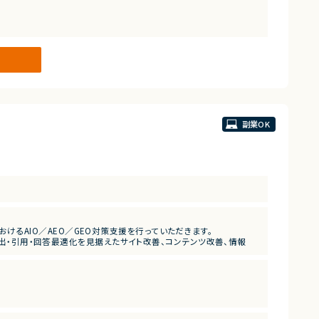
副業OK
におけるAIO／AEO／GEO対策支援を行っていただきます。
索上での露出・引用・回答最適化を見据えたサイト改善、コンテンツ改善、情報
クまで対応いただきます。