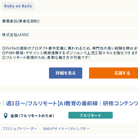
・開発タスクの進行管理およびスケジュール調整
・開発者やデザイナーとのQ&A、論点整理
・ステークホルダーとの定例MTG、課題整理・解決推進
Ruby on Rails
・開発進捗管理
業務委託(準委任契約)
株式会社LASSIC
◎FinTech領域のプロダクト要件定義に携われるため、専門性の高い経験を積めま
◎PdM・開発・デザインと横断連携するポジションで上流工程スキルを強化できます
◎フルリモート環境のため、柔軟な働き方が可能です！
◎要件定義から進行管理まで一貫して関われる裁量のある業務です！
詳細を見る
応募する
｜週3日～/フルリモート】AI教育の最前線｜研修コンテン
フルリモート
全国（フルリモートのため）
プロジェクトリーダー
Webデザイナー/ディレクター