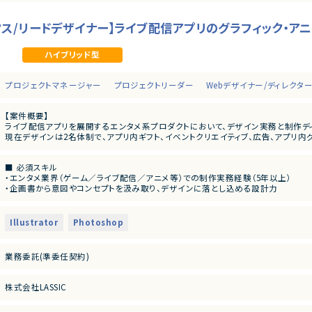
ックス/リードデザイナー】ライブ配信アプリのグラフィック・ア
ハイブリッド型
プロジェクトマネージャー
プロジェクトリーダー
Webデザイナー/ディレクタ
【案件概要】
ライブ配信アプリを展開するエンタメ系プロダクトにおいて、デザイン実務と制作デ
現在デザインは2名体制で、アプリ内ギフト、イベントクリエイティブ、広告、アプリ内
事業成長に伴い制作量が増加する中で、クオリティを維持・向上させながら外注も含
自ら手を動かしつつ、制作全体をリードしたい方に最適なポジションです。
■ 必須スキル
・エンタメ業界（ゲーム／ライブ配信／アニメ等）での制作実務経験（5年以上）
【業務内容】
・企画書から意図やコンセプトを汲み取り、デザインに落とし込める設計力
■ デザイン実務
・外注先またはチームメンバーとの制作ディレクション経験
アプリ内イベントのビジュアル制作（KV、バナー 等）
・ポートフォリオ提出が可能な方
ギフトアイテムのグラフィック・アニメーション制作
実写素材／イラスト素材を用いた動画クリエイティブの企画・制作
Illustrator
Photoshop
■ 歓迎スキル
自社IPキャラクターを使用したモーションアニメーション制作
・ライブ配信／ソーシャルゲーム／エンタメアプリでのアセット制作経験
イベント特典アイテム（トロフィー、フィギュア、ポスター等）の入稿データ作成
・Photoshop：バナー制作、イラスト修正、実写レタッチ、動画パーツ作成の実務経験
業務委託(準委任契約)
・Illustrator：ポスター・グッズ等の入稿データ作成経験（5年以上）
■ ディレクション業務
・After Effects：モーショングラフィックス／アニメーション制作経験（3年以上）
外注クリエイター・業務委託デザイナーのアサイン、進行管理、品質管理
・CLIP STUDIO等を用いたキャラクター・イラスト制作経験
企画書をもとにした制作指示、フィードバック、クオリティコントロール
株式会社LASSIC
・After Effects／Lottieを用いたアニメーション制作経験
制作フローの改善・最適化
・Blender等の3Dモデリング経験
月20〜30件の案件を同時進行で推進