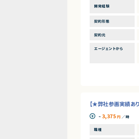
開発経験
契約形態
契約元
エージェントから
【★弊社参画実績あり
3,375
~
円
／時
職種