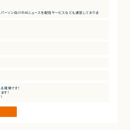
パーソン向けのAIニュースを配信サービスなども運営しておりま
用経験
ス側の仕事をされている（開発経験は問いません））
れる環境です！
ます！
！