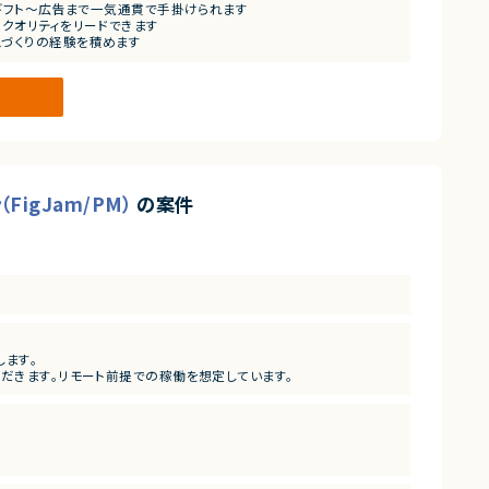
〜ギフト〜広告まで一気通貫で手掛けられます
クオリティをリードできます
ムづくりの経験を積めます
FigJam/PM）
の案件
します。
だきます。リモート前提での稼働を想定しています。