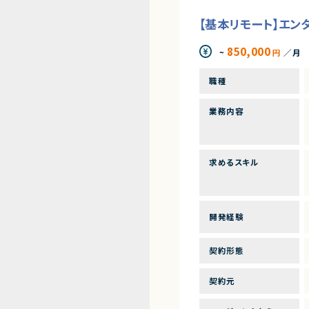
【基本リモート】エン
850,000
~
円
／月
職種
業務内容
求めるスキル
開発経験
契約形態
契約元