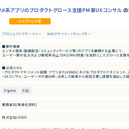
タメ系アプリのプロダクトグロース支援PM兼UXコンサル
の
ハイブリッド型
プロジェクトマネージャー
Webデザイナー/ディレクター
■案件概要
エンタメ領域（動画配信・コミュニティサービス等）のアプリを展開する企業にて、
ユーザー数の拡大および継続率向上（DAU/MAU改善）を目的としたグロース支援
■業務内容
■必須スキル
・プロダクトKPIや定量データから課題を抽出し、改善施策の立案・検討
・プロダクトマネジメント経験：アプリまたはWebにおけるプロダクトマネジメント
・ユーザーリサーチ結果を基にしたUX課題の整理および改善施策の企画
・UXコンサル：ユーザーの行動分析、分析した結果から仮説立案し課題を抽出した
・UXコンサル資料の作成およびブラッシュアップ
験
・デザイナーと連携し、Figma等で施策の具体化支援
・データドリブンな施策提案：KGI/KPIや定量データ（分析ツール使用）をもとに
・エンドクライアントとの定例MTGにおけるファシリテーション
験
・開発チームとの仕様調整、仕様書作成
Figma
SQL
・ディレクション：エンジニアに施策の仕様を正確に伝えられ、開発チームとの仕様検
・プロジェクトマネジメント（5名以上規模）
ー、リサーチャー等と密に連携し、アウトプットを具体化した経験
・マネジメント：進捗、コスト、クオリティに関するマネジメント経験
■担当工程
業務委託(準委任契約)
要件定義、仕様検討、ディレクション、マネジメント
■尚可スキル
・SQLを実行してデータを抽出・分析できるスキル
株式会社LASSIC
・ユーザーリサーチ／ユーザーインタビューの設計・実務経験
・アジャイル開発の経験
・クライアントの事業戦略レイヤーからプロダクトの提案ができるスキル