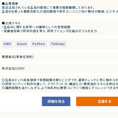
■企業概要
直近注目されている生成AI領域にて事業を複数展開しております。
生成AIを使った業務効率化の受託開発や若手エンジニア向け教材の開発、ビジネス
す。
■必須スキル
■プロダクトやサービスの概要
・生成AIに関する研修への講師としての登壇経験
・生成AI領域に関する研修プログラムの提供および教材開発
・受講者目線で研修内容を考え、研修アジェンダを組み立てられる力
・今までやったことが無い領域に関しても進んで挑戦しようとする姿勢
■業務概要
・教材（スライド）作成の経験
・生成AI領域における研修用コンテンツの作成
・Microsoft 365 Copilotの利用経験もしくはMicrosoft 365 Copilot Agentの利
・研修教材（スライド等）の開発
AWS
Azure
Python
Tableau
・生成AIの最新情報を自分から追いかけ、キャッチアップしようとする意欲
・講師やリーダーの指示のもと、教材のブラッシュアップ
・生成AIの活用経験（ChatGPT、Claude、Gemini等でAIネイティブにビジネ
・受講者目線での内容改善、アジェンダ検討
・AI最新トピックの調査および反映
業務委託(準委任契約)
■尚可スキル
・Copilot Studio利用経験
■担当工程
・動画生成AIツールの利用経験
・企画設計
株式会社LASSIC
・教材・研修資料を動画へ変換するなどといった経験があるとさらに◎
・コンテンツ制作
・RAG構築ハンズオン研修を教えられる力
・教材作成
・Pythonでの開発経験
◎生成AIという成長領域で実務経験を積むことができ、最新トレンドに常に触れら
・LangChainでの開発経験
◎研修コンテンツ制作を通じて、アウトプット力・構造化力・教育設計スキルを伸ばせ
・RAG・AIエージェントの知識
◎講師経験を活かしながら、より体系的な教育コンテンツ開発にチャレンジできます
◎フルリモートで柔軟に働きながら専門性を高めたい方に最適な案件です！
詳細を見る
応募する