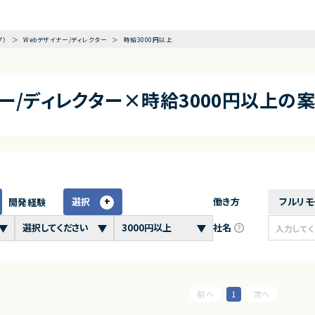
グ）
Webデザイナー/ディレクター
時給3000円以上
ナー/ディレクター×時給3000円以上の
選択
働き方
フルリモ
開発経験
社名
1