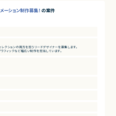
ニメーション制作募集！
の案件
ー
ィレクションの両方を担うリードデザイナーを募集します。
グラフィックなど幅広い制作を担当しています。
めた制作体制を構築・最適化できる方を求めています。
（5年以上）