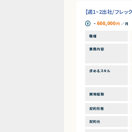
【週1~2出社/フレ
600,000
~
円
／月
職種
業務内容
求めるスキル
開発経験
契約形態
契約元