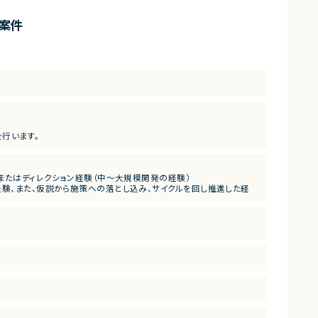
案件
を行います。
、またはディレクション経験（中〜大規模開発の経験）
経験、また、仮説から施策への落とし込み、サイクルを回し推進した経
、仮説検証から施策提案のサイクルを回し、サービスをグロースさせた経
討・調整ができること（プログラミング経験自体は不問）、デザイナ