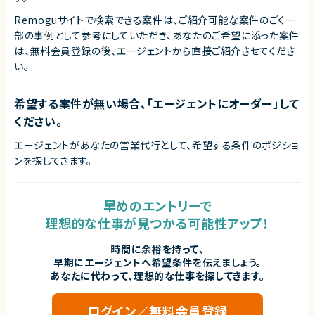
エージェントから
◎生成AIという成長領域で実務経験を積むことができ、最新トレンドに常に
Remoguサイトで検索できる案件は、ご紹介可能な案件のごく一
触れられる環境です！
部の事例として参考にしていただき、
あなたのご希望に添った案件
◎研修コンテンツ制作を通じて、アウトプット力・構造化力・教育設計スキル
は、無料会員登録の後、エージェントから直接ご紹介させてくださ
を伸ばせます！
◎講師経験を活かしながら、より体系的な教育コンテンツ開発にチャレンジ
い。
できます！
◎フルリモートで柔軟に働きながら専門性を高めたい方に最適な案件です！
希望する案件が無い場合、「エージェントにオーダー」して
ください。
エージェントがあなたの営業代行として、希望する条件のポジショ
ンを探してきます。
早めのエントリーで
理想的な仕事が見つかる可能性アップ！
時間に余裕を持って、
早期にエージェントへ希望条件を伝えましょう。
あなたに代わって、理想的な仕事を探してきます。
ログイン／無料会員登録