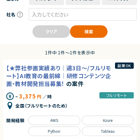
社名
クリア
検索
1件中 1件〜1件を表示中
副業OK
【★弊社参画実績あり｜週3日～/フルリモ
ート】AI教育の最前線｜研修コンテンツ企
画・教材開発担当募集！
の案件
3,375
フルリモート
~
円
／時
全国（フルリモートのため）
開発経験
AWS
Azure
Python
Tableau