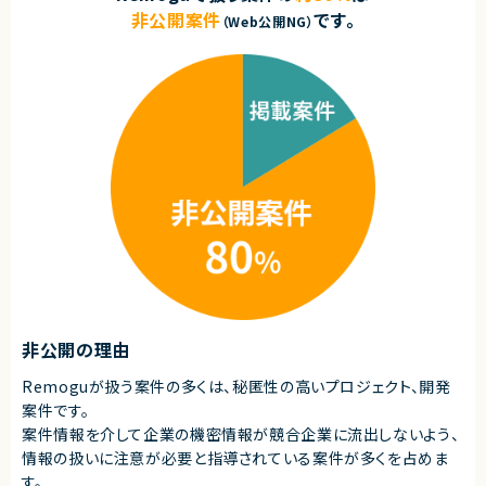
■必須スキル
非公開案件
です。
（Web公開NG）
・生成AIに関する研修への講師としての登壇経験
・受講者目線で研修内容を考え、研修アジェンダを組み立てられる力
・今までやったことが無い領域に関しても進んで挑戦しようとする姿勢
・教材（スライド）作成の経験
・Microsoft 365 Copilotの利用経験もしくはMicrosoft 365 Copilot Age
ntの利用経験
・生成AIの最新情報を自分から追いかけ、キャッチアップしようとする意欲
・生成AIの活用経験（ChatGPT、Claude、Gemini等でAIネイティブにビジネ
ス側の仕事をされている（開発経験は問いません））
■尚可スキル
・Copilot Studio利用経験
・動画生成AIツールの利用経験
・教材・研修資料を動画へ変換するなどといった経験があるとさらに◎
・RAG構築ハンズオン研修を教えられる力
・Pythonでの開発経験
・LangChainでの開発経験
・RAG・AIエージェントの知識
非公開の理由
契約形態
Remoguが扱う案件の多くは、秘匿性の高いプロジェクト、開発
業務委託(準委任契約)
案件です。
契約元
案件情報を介して企業の機密情報が競合企業に流出しないよう、
株式会社LASSIC
情報の扱いに注意が必要と指導されている案件が多くを占めま
す。