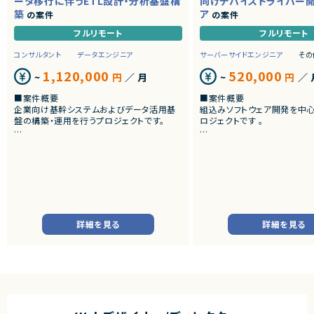
ータ移行に伴うETL設計・分析基盤構
向けデバイスドライバー
築
ア
の案件
の案件
フルリモート
フルリモート
コンサルタント
データエンジニア
サーバーサイドエンジニア
その
1,120,000
520,000
~
円
／ 月
~
円
／ 
■案件概要
■案件概要
企業向け基幹システムおよびデータ活用基
組込みソフトウェア開発を中
盤の構築・運用を行うプロジェクトです。
ロジェクトです 。
■プロダクトやサービスの概要
■プロダクトやサービスの概
・SAP ECC 6.0およびSAP BWからDatabri
・画像機器向けソフトウェア
cks環境へのデータ連携・移行を実施します。
・組込みLinux環境上で動作
・EOSを迎えるSAP BW環境の刷新に伴い、
およびデバイスドライバー開
既存帳票出力ロジックのリプレイスを行いま
す。
■業務内容
・組込みLinux環境における
■業務内容
バーの開発
詳細を見る
詳細を見る
・SAP BWの既存データモデルおよび帳票出
・ソフトウェア評価および不
力ロジックの調査、分析
・機能不具合および性能不具
・SAP ECC 6.0／SAP BWからDatabricks
析、修正対応
へのデータ連携方式の設計
・試験項目の追加および改善
・ETL処理の基本設計、詳細設計および設計
・テストプログラムの作成
書作成
・関連ドキュメント整備
・Databricks上での分析用データ基盤およ
び帳票出力基盤の構築
■募集背景