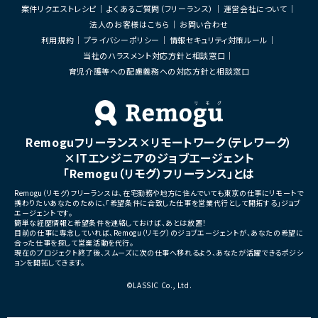
案件リクエストレシピ
よくあるご質問（フリーランス）
運営会社について
法人のお客様はこちら
お問い合わせ
利用規約
プライバシーポリシー
情報セキュリティ対策ルール
当社のハラスメント対応方針と相談窓口
育児介護等への配慮義務への対応方針と相談窓口
Remoguフリーランス×リモートワーク（テレワーク）
×ITエンジニアのジョブエージェント
「Remogu（リモグ）フリーランス」とは
Remogu（リモグ）フリーランスは、在宅勤務や地方に住んでいても東京の仕事にリモートで
携わりたいあなたのために、「希望条件に合致した仕事を営業代行として開拓する」ジョブ
エージェントです。
簡単な経歴情報と希望条件を連絡しておけば、あとは放置！
目前の仕事に専念していれば、Remogu（リモグ）のジョブエージェントが、あなたの希望に
合った仕事を探して営業活動を代行。
現在のプロジェクト終了後、スムーズに次の仕事へ移れるよう、あなたが活躍できるポジシ
ョンを開拓してきます。
©LASSIC Co., Ltd.