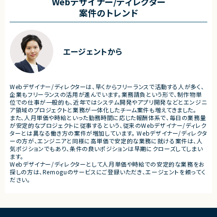
Webデザイナー/ディレクター
・各種データ検証、テスト対応
・開発体制強化に伴う増員募
案件のトレンド
・周辺システムとのデータ連携設計および実
装支援
■担当工程
・設計 ・実装 ・テスト ・不具合
■その他補足
・フルリモート勤務 （初日のみ目黒へ出社）
■その他補足
エージェントから
・テレワーク主体での勤務で
・状況に応じて新横浜または
いへの出社が発生する可能性
・長期参画が見込まれる案件
Webデザイナー/ディレクターは、早くからフリーランスで活動する人が多く、
企業もフリーランスの活用が進んでいます。業務請負という形で、制作物単
位での仕事が一般的も、近年ではシステム開発やアプリ開発などとエンジニ
ア領域のプロジェクトと業務が一体化したチーム案件も増えてきました。
また、人月単価や時給といった勤務時間に応じた報酬体系で、毎日の業務量
が安定的なプロジェクトに従事するという、従来のWebデザイナー/ディレク
ターとは異なる働き方の案件が増加しています。 Webデザイナー/ディレクタ
ーの方が、エンジニアと同様に高単価で安定的な業務に就ける案件は、人
気ポジションでもあり、条件の良いポジションは早期にクローズしてしまい
ます。
Webデザイナー/ディレクターとして人月単価や時給での安定的な業務をお
探しの方は、Remoguのサービスにご登録いただき、エージェントを頼ってく
ださい。