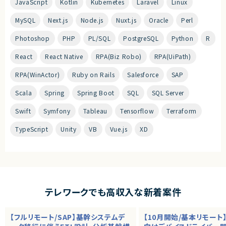
JavaScript
Kotlin
Kubernetes
Laravel
Linux
MySQL
Next.js
Node.js
Nuxt.js
Oracle
Perl
Photoshop
PHP
PL/SQL
PostgreSQL
Python
R
React
React Native
RPA(Biz Robo)
RPA(UiPath)
RPA(WinActor)
Ruby on Rails
Salesforce
SAP
Scala
Spring
Spring Boot
SQL
SQL Server
Swift
Symfony
Tableau
Tensorflow
Terraform
TypeScript
Unity
VB
Vue.js
XD
テレワークでも高収入な新着案件
【フルリモート/SAP】基幹システムデ
【10月開始/基本リモート