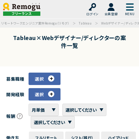
フリーランス
ログイン
会員登録
リモートワークエンジニア案件Remogu（リモグ）
Tableau
Webデザイナー/ディレク
Tableau×Webデザイナー/ディレクターの案
件一覧
募集職種
選択
開発経験
選択
報酬
働き方
フルリモート
シフト（移行）
ハイブリッド