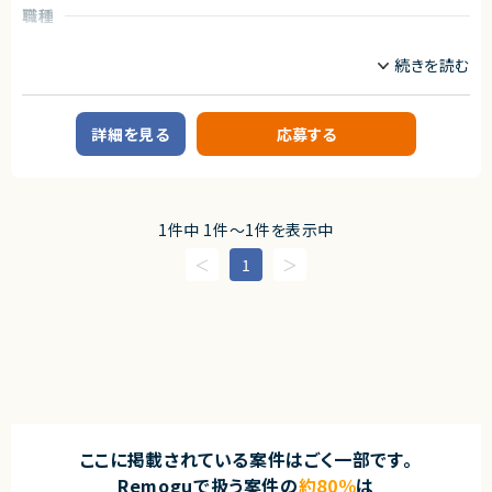
職種
プロジェクトリーダー
Webデザイナー/ディレクター
業務内容
■企業概要
直近注目されている生成AI領域にて事業を複数展開しております。
詳細を見る
応募する
生成AIを使った業務効率化の受託開発や若手エンジニア向け教材の開発、
ビジネスパーソン向けのAIニュースを配信サービスなども運営しておりま
す。
■プロダクトやサービスの概要
・生成AI領域に関する研修プログラムの提供および教材開発
1件中 1件〜1件を表示中
■業務概要
1
・生成AI領域における研修用コンテンツの作成
・研修教材（スライド等）の開発
・講師やリーダーの指示のもと、教材のブラッシュアップ
・受講者目線での内容改善、アジェンダ検討
・AI最新トピックの調査および反映
■担当工程
・企画設計
・コンテンツ制作
・教材作成
ここに掲載されている案件はごく一部です。
求めるスキル
Remoguで扱う案件の
約80％
は