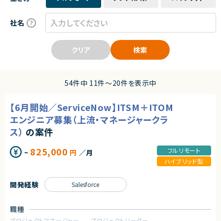
社名
クリア
検索
54件中 11件〜20件を表示中
【6月開始／ServiceNow】ITSM＋ITOM
エンジニア募集（上流・マネージャークラ
ス）
の案件
825,000
フルリモート
~
円
／月
ハイブリッド型
開発経験
Salesforce
職種
プロジェクトマネージャー
プロジェクトリーダー