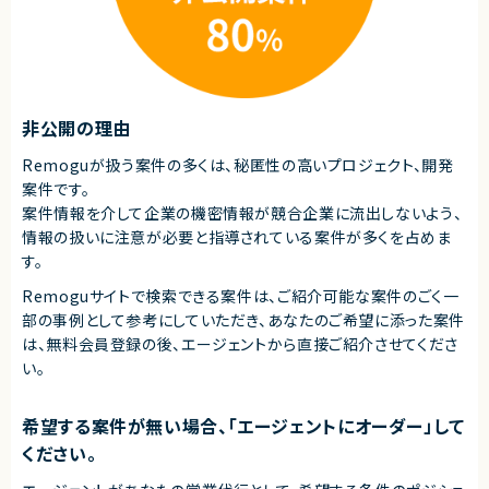
・Azure（Microsoft Foundry）を利用した開発経験
・サービス企画、オファリング設計、テンプレート整備の経験
契約形態
業務委託(準委任契約)
契約元
非公開の理由
株式会社LASSIC
Remoguが扱う案件の多くは、秘匿性の高いプロジェクト、開発
エージェントから
案件です。
★ Copilot Studioを中核としたAIサービスの企画段階から関われる案件
案件情報を介して企業の機密情報が競合企業に流出しないよう、
です
情報の扱いに注意が必要と指導されている案件が多くを占めま
★ ヒアリング〜要件定義〜導入・活用支援まで一気通貫で関与でき、コンサ
す。
ル・PM的スキルを活かせます
Remoguサイトで検索できる案件は、ご紹介可能な案件のごく一
部の事例として参考にしていただき、
あなたのご希望に添った案件
は、無料会員登録の後、エージェントから直接ご紹介させてくださ
い。
希望する案件が無い場合、「エージェントにオーダー」して
ください。