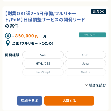
ります。
詳細については、面談にてご説明いたします。
エージェントから
副業OK
★弊社からの参画実績のある企業様です！
【副業OK！週2~5日稼働/フルリモー
求めるスキル
★基本リモートでの就業が可能な案件でございます！
ト/PdM】日程調整サービスの開発リード
【必須スキル】
・原価管理のシステムにおける、設計・開発経験
の案件
【尚可スキル】
850,000
フルリモート
~
円
／月
・mcframeにおける、原価管理についてのご経験
・顧客対応の経験、リーダー経験
全国（フルリモートのため）
契約形態
業務委託(準委任契約)
開発経験
AWS
GCP
契約元
HTML/CSS
Java
株式会社LASSIC
JavaScript
Next.js
エージェントから
Python
React
★フルリモートでのご参画が可能です！
Ruby on Rails
SQL
Spring
Spring Boot
詳細を見る
応募する
TypeScript