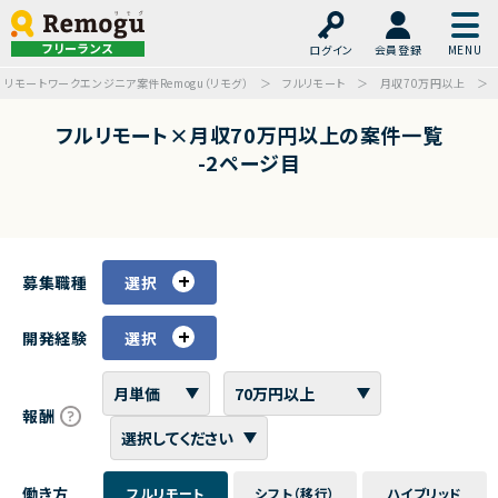
フリーランス
ログイン
会員登録
リモートワークエンジニア案件Remogu（リモグ）
フルリモート
月収70万円以上
フルリモート×月収70万円以上の案件一覧
-2ページ目
募集職種
選択
開発経験
選択
報酬
働き方
フルリモート
シフト（移行）
ハイブリッド