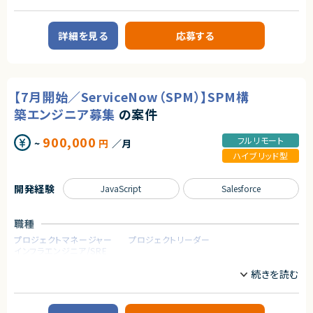
業務内容
・toCサービスの開発・運用に2年以上携わり、サービス成長を経験した方
【案件概要】
・業務フローの作成・整理を行った経験
コンタクトセンターの業務改革およびクラウド化ニーズの高まりを背景に、
詳細を見る
応募する
Amazon Connect／Genesys Cloud などのクラウド型コンタクトセンター
契約形態
基盤の提案活動をリードするコンサルタントを募集しています。
コンタクトセンター基盤更改プロジェクトにおいて、主に提案フェーズを中心
業務委託(準委任契約)
に参画いただきます。
社内に実装担当（プロパーエンジニア）が在籍しているため、実装作業は行
契約元
【7月開始／ServiceNow（SPM）】SPM構
わず、
株式会社LASSIC
技術的知見を活かした企画・提案・検討・資料作成がメイン業務となります。
築エンジニア募集
の案件
エージェントから
【業務内容】
900,000
・RFPの整理・分析、提案書の作成
フルリモート
~
円
／月
★ 企画段階から設計・開発・運用まで、フルサイクルでプロダクト成長に関わ
・クラウド型コンタクトセンター（Amazon Connect／Genesys Cloud 等）
れます
ハイブリッド型
を活用した業務改善・新機能・外部アプリ連携の企画提案
★ Ruby on Railsを軸に、福祉Techという社会貢献性の高いドメインに携
・構築前の事前動作確認（PoC）の計画・実施
われます
・案件受注後のプロジェクトマネジメント、プロジェクト推進
★ PdM・UXデザイナー・QA・SREと密に連携し、チーム開発の醍醐味を実感
開発経験
JavaScript
Salesforce
・クライアントとの要件調整、課題整理、技術的な助言・支援
できます
求めるスキル
職種
【必須スキル】
プロジェクトマネージャー
プロジェクトリーダー
・コンタクトセンター領域における業務改善・コンサルティング経験
インフラエンジニア/SRE
・プロジェクトマネジメント、またはプロジェクト推進の実務経験
・Amazon Connect／Genesys Cloud／NICE CXone いずれかに関する
業務内容
知識・理解
【案件概要】
ServiceNowのSPM（Strategic Portfolio Management）領域における構
【尚可スキル】