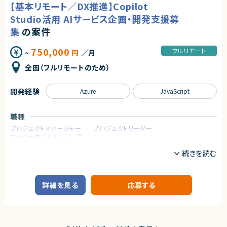
【基本リモート／DX推進】Copilot
【業務内容】
◆会社・事業について
・ServiceNowを用いた問合せ対応自動化基盤の設計・開発
Studio活用 AIサービス企画・開発支援募
当社は、ビジネスシーンにおける日程調整業務を効率化するSaaSを自社で
・問合せ管理、FAQ検索、業務フロー自動化機能の実装
企画・開発・提供しているスタートアップ企業です。
集
の案件
・JavaScriptによるカスタマイズ開発
創業以来、外部資本に依存せず、継続的な売上成長と黒字経営を実現して
・ServiceNow既存機能や外部システムとの連携実装
います。
750,000
フルリモート
~
円
／月
提供しているサービスは、機能性やユーザー体験の評価が高く、国内のみな
※リーダーポジションの場合
らず海外からも注目され、グローバルに利用が拡大しています。
・顧客との折衝、要件定義
全国（フルリモートのため）
・開発メンバーの進捗管理
◆プロダクトの特長
・成果物レビュー、品質管理
独自技術・特許を活用した他社にはない機能群
・プロジェクト全体の推進支援
開発経験
Azure
JavaScript
明確な差別化による高い市場競争力
大手企業から成長企業まで、幅広い業種での導入実績（数万社規模）
求めるスキル
職種
＜必須スキル＞
プロダクトとしての評価と実績がすでに確立されており、今後のスケールに
・ServiceNowでの開発経験
おいても大きな成長余地を持っています。
プロジェクトマネージャー
プロジェクトリーダー
・JavaScriptでの開発経験
サーバーサイドエンジニア
◆マーケットの魅力
※リーダーポジションの場合
日程調整は、多くの人が日常的に行う業務である一方、長年にわたり非効率
業務内容
・顧客折衝、要件定義の経験
な手法が使われ続けてきた領域でもあります。
【案件概要】
・メンバーまたはチームの進捗管理、レビュー経験
近年は、業務のデジタル化・生産性向上の流れを背景に、この分野自体が急
顧客の業務課題に対し、対話型AIツールを活用した業務支援サービスの企
速に注目され、改善ニーズが顕在化しています。
画・設計・導入支援を行う案件です。
＜尚可スキル＞
本サービスは、その中でも機能面・体験面の両方で優位性を持ち、将来的に
詳細を見る
応募する
顧客ヒアリングから要件整理、ツール設定、導入後の活用支援までを担当し
・生成AI活用経験（Copilot、ChatGPT等）
はビジネスに欠かせないインフラ的存在となるポテンシャルを備えていま
ます。
・AI／LLM活用経験
す。
（プロンプト設計、RAG、FAQ検索、ナレッジ活用など）
【業務内容】
求めるスキル
・Copilot Studioを利用したAIサービスのオファリング企画・開発