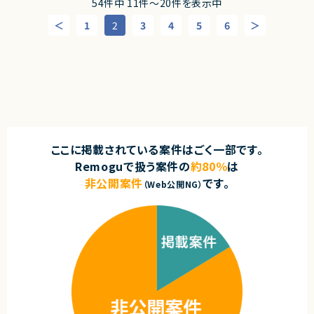
54件中 11件〜20件を表示中
◆スキル・経験
・顧客ヒアリングを通じた課題整理、要件定義
契約形態
・Web／SaaSプロダクトにおけるPdMまたはそれに準ずる役割の経験
・Copilot Studioを用いたAIエージェント／サービス設計・構築
業務委託(準委任契約)
1
2
3
4
5
6
（プロダクト企画、要件定義、改善サイクルへの継続的な関与）
・テンプレートアプリ作成（オファリング内容に含まれる可能性あり）
・ユーザー課題を起点とした機能設計・仕様設計の経験
・顧客への導入支援、活用支援
・UI/UXに関する基礎的な知識・判断力
契約元
・製品仕様や新機能の調査・検証、AIツールを活用した業務効率化・品質向
・開発優先度の設計・ロードマップ策定の経験
上
株式会社LASSIC
・エンジニアと円滑にコミュニケーションできる技術理解
・関係者（営業・CS・経営層）と連携しながらプロダクトを推進した経験
※ 製品知識の有無よりも、自発的に調査・検証し、顧客と価値創出を進めら
エージェントから
・障害対応・運用改善など、プロダクト品質に責任を持った経験
れる姿勢を重視します。
・自ら課題を発見し、主体的に意思決定・推進できる姿勢
★ ServiceNowを軸に、問合せ業務の自動化・高度化を推進できる中長期
案件
求めるスキル
契約形態
業務改善インパクトが大きく、基盤構築から継続的な機能拡張まで携われ
【必須スキル】
ます。
業務委託(準委任契約)
・顧客ヒアリング～要件定義～開発・導入支援の経験
ここに掲載されている案件はごく一部です。
★ 顧客部門と直接やり取りしながら、要件定義〜実装まで一貫して関与可
（ 一部プロセスの経験がない場合は、その範囲で行う作業について理解
能
Remoguで扱う案件の
約80％
は
契約元
し、ともに行動できること）
上流工程の経験を積みたい方、業務理解を深めながら開発したい方に最
・Copilot Studioに関する基礎的な製品知識
非公開案件
です。
適です。
（Web公開NG）
株式会社LASSIC
（ 現時点で未経験でも、業務開始までに製品知識を習得し、製品を使って
★ 生成AI／LLM活用にも挑戦できる成長環境
導入する上で必要なキーワードで会話ができるレベルに到達していること。
FAQ検索やナレッジ活用など、Copilot・ChatGPT等を取り入れた先進的
エージェントから
例：ナレッジ、トピック、トリガー、Copilot Credit、チャネルなど）
な取り組みに関われます。
・Power Apps／Power Automateに関する基礎的な知識または開発経験
・フルリモートで働くことができます！
（現時点で未経験でも、業務開始までに製品知識を習得し、業務上必要な
・まだ少人数の成長フェーズにて、コアメンバーとして携わることができま
キーワードで会話ができるレベルに到達していること。例：Dataverse、MSテ
す！
ナント、AI Builderなど）
・自社SaaSプロダクトのリードに携わることができます！
【尚可スキル】
・Copilot StudioでのAIエージェント作成経験