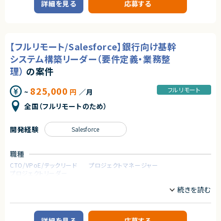
築・導入を担当するエンジニア募集案件です。
・COPC資格保有
詳細を見る
応募する
SPM導入経験を活かし、ServiceNow上でのポートフォリオ管理基盤の構築
・コンタクトセンターの立ち上げ・更改経験
を担っていただきます。
・コンタクトセンター領域での生成AI活用経験（チャットボット、音声認識、要
約等）
【業務内容】
・ServiceNowにおけるSPM（Strategic Portfolio Management）領域の
契約形態
【フルリモート/Salesforce】銀行向け基幹
構築・導入
業務委託(準委任契約)
・要件に基づいたSPM機能の設計・設定
システム構築リーダー（要件定義・業務整
・関連するServiceNow機能との連携・調整
理）
の案件
契約元
・日本語でのドキュメント作成および関係者とのコミュニケーション
株式会社LASSIC
求めるスキル
825,000
フルリモート
~
円
／月
エージェントから
【必須スキル・経験】
全国（フルリモートのため）
・ServiceNowのSPM領域の構築経験：1年以上
★ Amazon Connect／Genesys Cloudなど最新クラウド型コンタクトセン
・日本語での読み書き・コミュニケーションに支障がないこと
ターの提案をリードできます
★ RFP分析〜提案書作成まで、コンサルタントとしての付加価値を発揮でき
開発経験
Salesforce
【尚可スキル・経験】
るポジションのため、業務改革・業務改善の視点で、クライアントに深く入り
・ServiceNowにおける複数製品領域の構築経験：1年以上
込めます
★ 社内に実装担当が在籍しており、提案・PMに集中できる環境です
職種
契約形態
CTO/VPoE/テックリード
プロジェクトマネージャー
業務委託(準委任契約)
プロジェクトリーダー
契約元
業務内容
株式会社LASSIC
【案件概要】
銀行向けの 新規 Salesforce 基幹システム構築案件になります。
エージェントから
要件整理フェーズから参画し、業務整理やシステム選定を担当いただきます。
詳細を見る
応募する