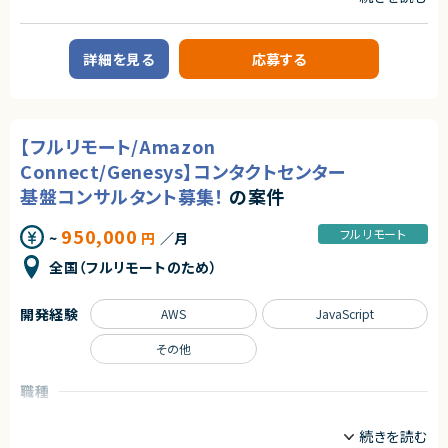
・C# / .NET を用いた Dynamics 365 プラグイン開発経験
★ 構想策定・ロードマップ作成から関われるため、導入の全体像を描きなが
【案件概要】
・JavaScript によるフォームカスタマイズ経験
ら推進できます
福祉向けSaaSサービスを展開する福祉Tech企業にて、Ruby on Railsを中
・Power Platform を用いた開発経験
★ ITSM＋ITOM＋生成AI（Now Assist）まで扱える先進案件です
心としたバックエンド開発を担うエンジニア募集案件です。
詳細を見る
応募する
★ 進捗・品質・リソース管理や顧客折衝など、マネジメントスキルを最大限
プロダクトの企画段階から設計・開発・リリース・運用まで、フルサイクルでプ
契約形態
発揮できます
ロダクトの成長に関われるポジションとなります。
業務委託(準委任契約)
福祉ドメインについては研修・勉強会が用意されており、ドメイン知識を身
につけながら開発に取り組める環境です。
契約元
【フルリモート/Amazon
【業務内容】
株式会社LASSIC
・福祉Tech SaaSプロダクトのバックエンド開発（Ruby on Rails）
Connect/Genesys】コンタクトセンター
・要求分析〜要件定義、基本設計、詳細設計、実装、運用保守までの一連の
エージェントから
基盤コンサルタント募集！
の案件
開発業務
★ Dynamics 365 の要件定義〜構築まで一貫して携われるため、上流工程
・5〜10名規模の開発チームでのスクラム／チーム開発
の経験をしっかり積めます
・サポートチームからの問い合わせ対応を含めたプロダクト改善
950,000
フルリモート
~
円
／月
★ Sales / Customer Service / Finance など主要モジュールを横断的に
・PdM・UXデザイナー・QA・SREと連携した企画／設計／開発／リリース／
扱い、業務システム全体を設計できるポジションです
運用
全国（フルリモートのため）
★ Dataverse・Power Apps・Power Automate を活用し、モダンな Powe
・福祉ドメインに関する研修・勉強会への参加
r Platform 開発に深く関われます
・保守性・品質向上を目的とした継続的な改善活動
★ プラグイン開発やフォームカスタマイズなど、標準機能＋αの技術力を活
・企画単位でのPDCA型検証およびデータ分析
開発経験
AWS
JavaScript
かせる環境です
求めるスキル
その他
◆必須スキル
・Ruby on Railsによるプロダクト開発経験（3年以上）
職種
・要求分析〜要件定義、設計、実装、運用保守までのフルサイクル開発経験
プロジェクトマネージャー
プロジェクトリーダー
・5〜10名規模の開発チームでの開発経験
◆尚可スキル