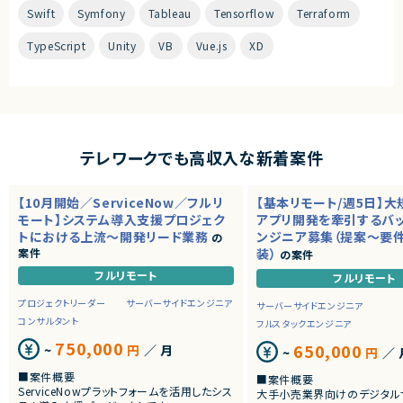
Swift
Symfony
Tableau
Tensorflow
Terraform
TypeScript
Unity
VB
Vue.js
XD
テレワークでも高収入な新着案件
【10月開始／ServiceNow／フルリ
【基本リモート/週5日】
モート】システム導入支援プロジェク
アプリ開発を牽引するバ
トにおける上流～開発リード業務
ンジニア募集（提案～要
の
案件
装）
の案件
フルリモート
フルリモート
プロジェクトリーダー
サーバーサイドエンジニア
サーバーサイドエンジニア
コンサルタント
フルスタックエンジニア
750,000
650,000
~
円
／ 月
~
円
／ 
■案件概要
■案件概要
ServiceNowプラットフォームを活用したシス
大手小売業界向けのデジタル