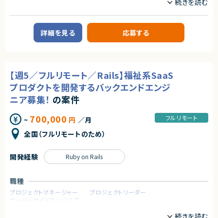
・ITSMプロセス設計の理解
業務内容
Incident／Problem／Change
【案件概要】
・プランニングフェーズ経験
Microsoft Dynamics 365 を活用した業務システムの要件定義および構築
構想策定、ロードマップ作成
を担当いただく案件です。
詳細を見る
応募する
・ステークホルダー調整スキル
Sales / Customer Service / Finance など主要モジュールを中心に、Data
顧客折衝、要件定義・整理
verse や Power Platform を用いた設計・実装を行います。Dynamics 365
・ITOMの基礎知識
の基本設計から構築フェーズまで一貫して携われるポジションです。
Discovery／Event Managementの概念理解
・マネージャークラスとしての経験
【業務内容】
進捗・品質・リソース管理
【週5／フルリモート／Rails】福祉系SaaS
・Microsoft Dynamics 365 の要件定義
・Dynamics 365 各種モジュール（Sales / Customer Service / Finance
プロダクトを開発するバックエンドエンジ
等）の設計・構築
■ 尚可スキル・経験
ニア募集！
の案件
・Dataverse を用いたデータ設計（テーブル、リレーション、ビジネスルール）
・Now Assist（生成AI機能）の導入・活用経験
・Power Apps によるアプリ開発・カスタマイズ
・ITOM（Discovery／Event Management）の実装経験
・Power Automate を用いた業務フロー自動化
700,000
フルリモート
・CMDB設計・構築経験
~
円
／月
・プラグイン開発やフォームカスタマイズ対応
・ITIL資格（Foundation以上）
全国（フルリモートのため）
・大規模案件の立ち上げ経験
求めるスキル
・ITSM＋ITOMの複数モジュール横断による統合設計経験
＜必須スキル＞
開発経験
Ruby on Rails
契約形態
・Microsoft Dynamics 365 の基本構成に関する理解
・Sales / Customer Service / Finance など Dynamics 365 各モジュール
業務委託(準委任契約)
の理解
職種
・Dataverse の基礎知識（テーブル設計、リレーション、ビジネスルール）
契約元
・Power Platform の基本理解
プロジェクトマネージャー
プロジェクトリーダー
株式会社LASSIC
・Power Apps / Power Automate の利用経験
サーバーサイドエンジニア
＜尚可スキル＞
エージェントから
業務内容