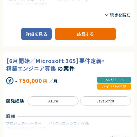
インフラエンジニア/SRE
業務内容
【案件概要】
ServiceNowを用いたITSM／ITOM導入プロジェクトにおいて、上流工程か
ら推進可能なエンジニア（マネージャークラス）を募集します。
詳細を見る
応募する
ITSMを中心に、ITOM（Discovery／Event Management）や生成AI機能（No
w Assist）も含めた統合的な導入・設計を担っていただくポジションです。
【業務内容】
・ServiceNow ITSM導入支援（上流工程中心）
【6月開始／Microsoft 365】要件定義・
・ITSMプロセス設計
Incident／Problem／Change Management
構築エンジニア募集
の案件
・プランニングフェーズ対応
構想策定、ロードマップ作成
750,000
フルリモート
~
円
／月
・ステークホルダー調整
顧客折衝、要件整理、合意形成
ハイブリッド型
・ITOM関連業務
Discovery、Event Managementの導入・設計支援
・Now Assist（ITSM／ITOM）の活用・導入検討
開発経験
Azure
JavaScript
・プロジェクトマネジメント
進捗／品質／リソース管理
職種
求めるスキル
プロジェクトリーダー
インフラエンジニア/SRE
■ 必須スキル・経験
サーバーサイドエンジニア
・ServiceNow導入経験（ITSM／上流工程）