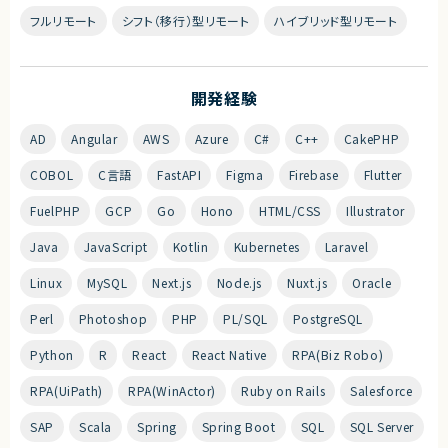
フルリモート
シフト（移行）型リモート
ハイブリッド型リモート
開発経験
AD
Angular
AWS
Azure
C#
C++
CakePHP
COBOL
C言語
FastAPI
Figma
Firebase
Flutter
FuelPHP
GCP
Go
Hono
HTML/CSS
Illustrator
Java
JavaScript
Kotlin
Kubernetes
Laravel
Linux
MySQL
Next.js
Node.js
Nuxt.js
Oracle
Perl
Photoshop
PHP
PL/SQL
PostgreSQL
Python
R
React
React Native
RPA(Biz Robo)
RPA(UiPath)
RPA(WinActor)
Ruby on Rails
Salesforce
SAP
Scala
Spring
Spring Boot
SQL
SQL Server