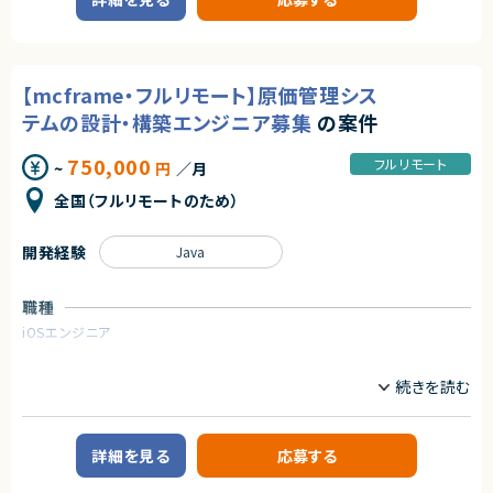
★ServiceNowのSPM領域に特化した構築・導入に携われ、専門性をさらに
新規システム立ち上げに関わり、Salesforce を活用した業務改善や導入の
高められます
リーダー経験を活かせるポジションです。
★要件整理から設計・設定まで関われるため、上流工程の経験を活かせる・
伸ばせる案件です
【業務内容】
★ポートフォリオ管理基盤の構築を担う、業務インパクトの大きいポジション
・銀行業務プロセスの整理・分析
【mcframe・フルリモート】原価管理シス
です
・Salesforce を中心としたシステム要件定義
・Salesforce 利用におけるシステム選定支援・比較検討
テムの設計・構築エンジニア募集
の案件
・プロジェクト進行管理、関係者調整
・役割：リーダーポジション（タスク管理、顧客窓口、メンバーフォロー含む）
750,000
フルリモート
~
円
／月
求めるスキル
全国（フルリモートのため）
【必須スキル】
・Salesforce 導入・刷新プロジェクト経験
・銀行業務知識（預金・融資・決済など）
開発経験
Java
・Salesforce を用いた要件定義・設計経験
・プロジェクトリーダー経験、関係者調整スキル
職種
【尚可スキル】
iOSエンジニア
・業務分析や業務フロー改善の経験
・長期案件での参画経験
業務内容
契約形態
原価管理システムの構築プロジェクトに入り、プロジェクトを牽引いただけ
る方を探しています。
業務委託(準委任契約)
■業務内容
詳細を見る
応募する
契約元
mcframeを中心に受託開発していらっしゃる企業様です。
株式会社LASSIC
現在参画中のメンバーが急遽欠員が発生したため、リプレイスでの募集とな