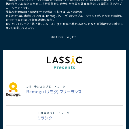
・テスト
携わりたいあなたのために、「希望条件に合致した仕事を営業代行として開拓する」ジョブ
・リリース対応
エージェントです。
簡単な経歴情報と希望条件を連絡しておけば、あとは放置！
■その他補足
目前の仕事に専念していれば、Remogu（リモグ）のジョブエージェントが、あなたの希望に
合った仕事を探して営業活動を代行。
・複数ベンダーによる混成チ
現在のプロジェクト終了後、スムーズに次の仕事へ移れるよう、あなたが活躍できるポジシ
・全体約100名規模の大型プ
ョンを開拓してきます。
©LASSIC Co., Ltd.
Presents
フリーランス×リモートワーク
Remogu（リモグ）フリーランス
正社員×リモートワーク
リラシク