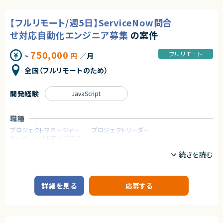
職種
【フルリモート/週5日】ServiceNow問合
CTO/VPoE/テックリード
プロジェクトマネージャー
プロジェクトリーダー
インフラエンジニア/SRE
せ対応自動化エンジニア募集
の案件
フロントエンドエンジニア
サーバーサイドエンジニア
750,000
フルリモート
~
円
／月
業務内容
◆業務内容
全国（フルリモートのため）
日程調整を支援するSaaSプロダクトにおいて、企画・設計から改善まで、プ
ロダクト開発を主導していただくポジションです。
・顧客課題を起点とした機能設計・UX/UI設計
開発経験
JavaScript
・開発テーマの優先順位付けおよび進行マネジメント
・技術的視点を活かした営業・カスタマーサポート支援
・障害対応や運用面の改善を含むプロダクト品質の担保
職種
・上記に付随する、経営・顧客・開発をつなぐ横断的な役割
プロジェクトマネージャー
プロジェクトリーダー
サーバーサイドエンジニア
◆応募者へのメッセージ
多くのサービスが生まれては消える中で、ビジネスの基盤として長く使われ
業務内容
る存在になれるプロダクトは決して多くありません。
本サービスは、まさにその可能性を持つプロダクトであり、さらにその中心メ
【案件概要】
ンバーとして関われるフェーズは、まだ組織がコンパクトな「今」だけです。
ServiceNowを活用し、問合せ対応業務の自動化・高度化を実現する基盤構
自らの判断やアウトプットでプロダクトと事業を前進させ、社会に価値ある
築プロジェクトです。
詳細を見る
応募する
仕組みを残したい方のチャレンジを歓迎します。
問合せ管理、FAQ検索、業務フロー自動化などを段階的に実装し、従来人手
に依存していた業務の効率化と品質向上を目指します。
◆募集背景
顧客部門と要件調整を行いながら、継続的に機能拡張を進めていく中長期
事業成長を次の段階へ進めるにあたり、プロダクト開発体制および組織基
案件です。
盤を強化することを目的とした増員募集です。