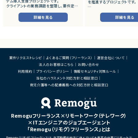
テム導入支援プロジェクトです。
を推進するプロジェクトです。
クライアントの業務課題を整理し、要件定義
から設計・開発・テストまで一貫して担当いた
■プロダクトやサービスの概
だきます。
・店舗向けスマホアプリおよび
詳細を見る
詳細を見る
システムの継続的なエンハン
■業務内容
す。
・顧客との要件ヒアリングおよび要件定義
・既にサービス稼働中であり、
・ServiceNowを用いた業務システムの設
年単位で新機能追加や改善を
計、開発、テスト
ースしています。
・JavaScriptによるカスタマイズ開発
・ワークフロー設計および各種機能実装
■業務内容
・詳細設計書、テスト仕様書等のドキュメント
・要件整理および要件定義支
案件リクエストレシピ
よくあるご質問（フリーランス）
運営会社について
作成
・バックエンドシステムの設計
法人のお客様はこちら
お問い合わせ
・成果物レビューおよび品質管理
・コードレビューの実施
・開発メンバーへの技術支援、進捗管理
・リリース対応および品質向
利用規約
プライバシーポリシー
情報セキュリティ対策ルール
・技術課題に対する検討、提案
当社のハラスメント対応方針と相談窓口
■体制
・ステークホルダーとの調整お
・少人数体制でのプロジェクト推進
育児介護等への配慮義務への対応方針と相談窓口
ケーション
・クライアントおよび開発メンバーとのコミュ
ニケーションあり
■募集背景
・サービスの継続的な機能拡
■募集背景
募集
プロジェクト拡大に伴う増員募集
Remoguフリーランス×リモートワーク（テレワーク）
■担当工程
・要件定義
×ITエンジニアのジョブエージェント
・基本設計
「Remogu（リモグ）フリーランス」とは
・詳細設計
・実装
Remogu（リモグ）フリーランスは、在宅勤務や地方に住んでいても東京の仕事にリモートで