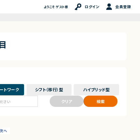
ログイン
会員登録
ようこそ ゲスト様
目
ート
ワーク
シフト（移行）
型
ハイブリッド
型
クリア
検索