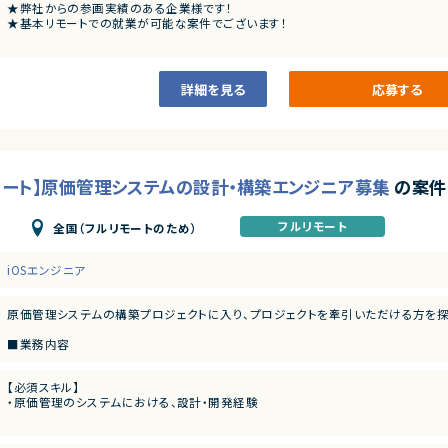
★弊社からの参画実績のある企業様です！
★基本リモートでの就業が可能な案件でございます！
詳細を見る
応募する
ルリモート】原価管理システムの設計・構築エンジニア募集
の案件
フルリモート
全国（フルリモートのため）
iOSエンジニア
原価管理システムの構築プロジェクトに入り、プロジェクトを牽引いただける方を探
■業務内容
mcframeを中心に受託開発していらっしゃる企業様です。
現在参画中のメンバーが急遽欠員が発生したため、リプレイスでの募集となります。
【必須スキル】
詳細については、面談にてご説明いたします。
・原価管理のシステムにおける、設計・開発経験
【尚可スキル】
・mcframeにおける、原価管理についてのご経験