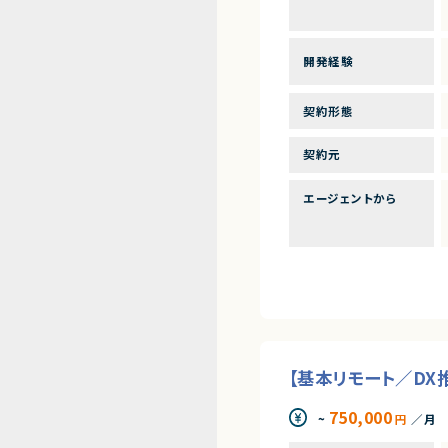
開発経験
契約形態
契約元
エージェントから
【基本リモート／DX推進
750,000
~
円
／月