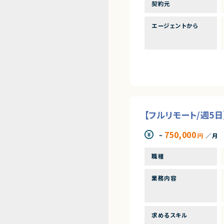
契約元
エージェントから
【フルリモート/週5日
750,000
~
円
／月
職種
業務内容
求めるスキル