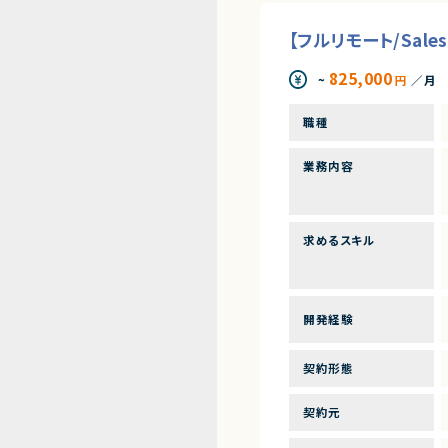
【フルリモート/Sal
825,000
~
円
／月
職種
業務内容
求めるスキル
開発経験
契約形態
契約元