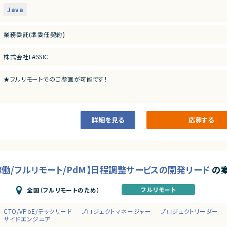
・顧客対応の経験、リーダー経験
Java
業務委託(準委任契約)
株式会社LASSIC
★フルリモートでのご参画が可能です！
詳細を見る
応募する
日稼働/フルリモート/PdM】日程調整サービスの開発リード
の
フルリモート
全国（フルリモートのため）
CTO/VPoE/テックリード
プロジェクトマネージャー
プロジェクトリーダー
サイドエンジニア