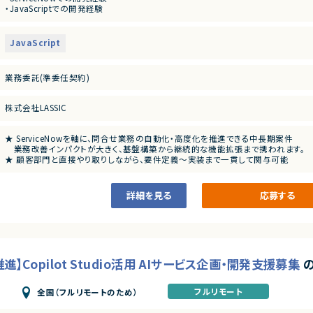
・JavaScriptでの開発経験
・問合せ管理、FAQ検索、業務フロー自動化機能の実装
・JavaScriptによるカスタマイズ開発
※リーダーポジションの場合
・ServiceNow既存機能や外部システムとの連携実装
・顧客折衝、要件定義の経験
JavaScript
・メンバーまたはチームの進捗管理、レビュー経験
※リーダーポジションの場合
・顧客との折衝、要件定義
＜尚可スキル＞
・開発メンバーの進捗管理
業務委託(準委任契約)
・生成AI活用経験（Copilot、ChatGPT等）
・成果物レビュー、品質管理
・AI／LLM活用経験
・プロジェクト全体の推進支援
（プロンプト設計、RAG、FAQ検索、ナレッジ活用など）
株式会社LASSIC
★ ServiceNowを軸に、問合せ業務の自動化・高度化を推進できる中長期案件
業務改善インパクトが大きく、基盤構築から継続的な機能拡張まで携われます。
★ 顧客部門と直接やり取りしながら、要件定義〜実装まで一貫して関与可能
上流工程の経験を積みたい方、業務理解を深めながら開発したい方に最適です。
★ 生成AI／LLM活用にも挑戦できる成長環境
FAQ検索やナレッジ活用など、Copilot・ChatGPT等を取り入れた先進的な取
詳細を見る
応募する
】Copilot Studio活用 AIサービス企画・開発支援募集
フルリモート
全国（フルリモートのため）