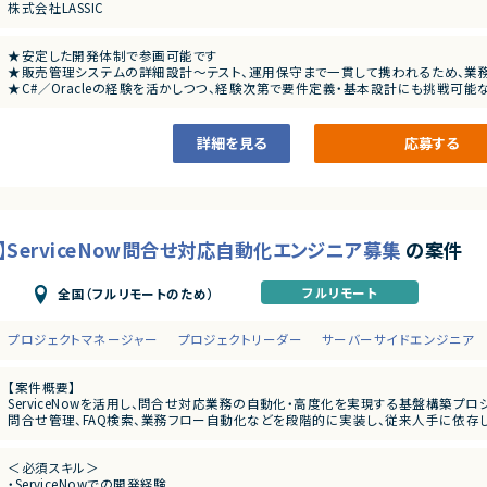
株式会社LASSIC
★安定した開発体制で参画可能です
★販売管理システムの詳細設計〜テスト、運用保守まで一貫して携われるため、業
★C#／Oracleの経験を活かしつつ、経験次第で要件定義・基本設計にも挑戦可能
詳細を見る
応募する
】ServiceNow問合せ対応自動化エンジニア募集
の案件
フルリモート
全国（フルリモートのため）
プロジェクトマネージャー
プロジェクトリーダー
サーバーサイドエンジニア
【案件概要】
ServiceNowを活用し、問合せ対応業務の自動化・高度化を実現する基盤構築プロ
問合せ管理、FAQ検索、業務フロー自動化などを段階的に実装し、従来人手に依存
顧客部門と要件調整を行いながら、継続的に機能拡張を進めていく中長期案件です
＜必須スキル＞
【業務内容】
・ServiceNowでの開発経験
・ServiceNowを用いた問合せ対応自動化基盤の設計・開発