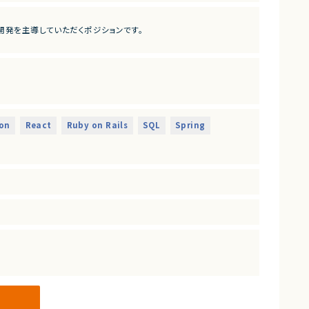
開発を主導していただくポジションです。
なれるプロダクトは決して多くありません。
して関われるフェーズは、まだ組織がコンパクトな「今」だけです。
on
React
Ruby on Rails
SQL
Spring
残したい方のチャレンジを歓迎します。
することを目的とした増員募集です。
発・提供しているスタートアップ企業です。
からも注目され、グローバルに利用が拡大しています。
大きな成長余地を持っています。