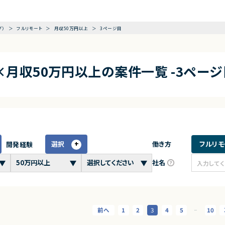
グ）
フルリモート
月収50万円以上
3ページ目
×月収50万円以上の案件一覧 -3ページ
選択
働き方
フルリモ
開発経験
社名
1
2
3
4
5
10
⋯