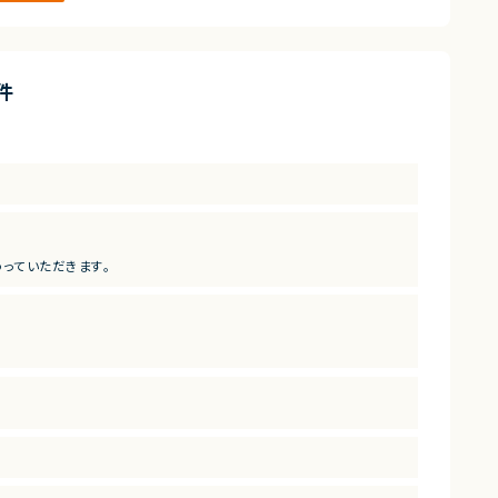
が使われ続けてきた領域でもあります。
され、改善ニーズが顕在化しています。
ネスに欠かせないインフラ的存在となるポテンシャルを備えていま
件
っていただきます。