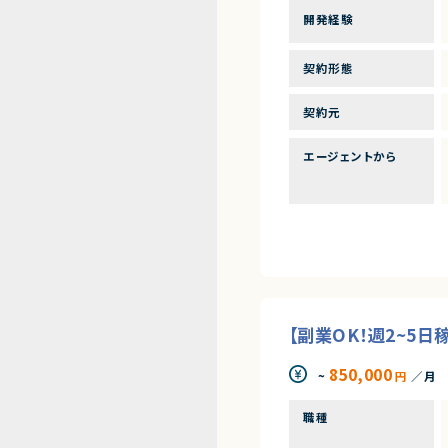
開発経験
契約形態
契約元
エージェントから
【副業OK！週2~5
850,000
~
円
／月
職種