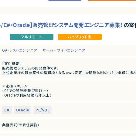
◆マーケットの魅力
日程調整は、多くの人が日常的に行う業務である一方、長年にわたり非効率な手法
近年は、業務のデジタル化・生産性向上の流れを背景に、この分野自体が急速に注目
本サービスは、その中でも機能面・体験面の両方で優位性を持ち、将来的にはビジ
す。
ト/C#・Oracle】販売管理システム開発エンジニア募集！
の案
フルリモート
ハイブリッド型
QA・テストエンジニア
サーバーサイドエンジニア
【案件概要】
販売管理システムの開発案件です。
上位企業様の既存案件の増員枠となるため、安定した開発体制のもとで業務に携わ
【業務内容】
＜必須スキル＞
・販売管理システムの詳細設計
・C#での開発経験（2年以上）
・テスト対応
・Oracleの利用経験（2年以上）
・運用フェーズでの開発・保守
※ご経験に応じて、要件定義や基本設計フェーズに関わる可能性もあります。
＜尚可スキル＞
・PL/SQLの実務経験
C#
Oracle
PL/SQL
・cshell等を用いたバッチ処理の開発経験
業務委託(準委任契約)