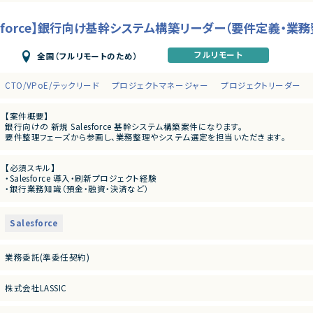
esforce】銀行向け基幹システム構築リーダー（要件定義・業
フルリモート
全国（フルリモートのため）
CTO/VPoE/テックリード
プロジェクトマネージャー
プロジェクトリーダー
【案件概要】
銀行向けの 新規 Salesforce 基幹システム構築案件になります。
要件整理フェーズから参画し、業務整理やシステム選定を担当いただきます。
新規システム立ち上げに関わり、Salesforce を活用した業務改善や導入のリー
【必須スキル】
【業務内容】
・Salesforce 導入・刷新プロジェクト経験
・銀行業務プロセスの整理・分析
・銀行業務知識（預金・融資・決済など）
・Salesforce を中心としたシステム要件定義
・Salesforce を用いた要件定義・設計経験
・Salesforce 利用におけるシステム選定支援・比較検討
・プロジェクトリーダー経験、関係者調整スキル
・プロジェクト進行管理、関係者調整
・役割：リーダーポジション（タスク管理、顧客窓口、メンバーフォロー含む）
Salesforce
【尚可スキル】
・業務分析や業務フロー改善の経験
・長期案件での参画経験
業務委託(準委任契約)
株式会社LASSIC