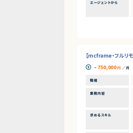
エージェントから
【mcframe・フ
750,000
~
円
／月
職種
業務内容
求めるスキル