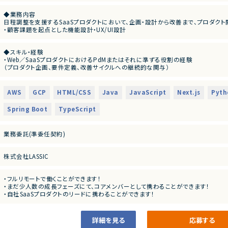
◆業務内容
日程調整を支援するSaaSプロダクトにおいて、企画・設計から改善まで、プロダクト
・顧客課題を起点とした機能設計・UX/UI設計
・開発テーマの優先順位付けおよび進行マネジメント
・技術的視点を活かした営業・カスタマーサポート支援
◆スキル・経験
・障害対応や運用面の改善を含むプロダクト品質の担保
・Web／SaaSプロダクトにおけるPdMまたはそれに準ずる役割の経験
・上記に付随する、経営・顧客・開発をつなぐ横断的な役割
（プロダクト企画、要件定義、改善サイクルへの継続的な関与）
・ユーザー課題を起点とした機能設計・仕様設計の経験
◆応募者へのメッセージ
・UI/UXに関する基礎的な知識・判断力
多くのサービスが生まれては消える中で、ビジネスの基盤として長く使われる存在に
・開発優先度の設計・ロードマップ策定の経験
本サービスは、まさにその可能性を持つプロダクトであり、さらにその中心メンバーと
AWS
GCP
HTML/CSS
Java
JavaScript
Next.js
Pyth
・エンジニアと円滑にコミュニケーションできる技術理解
自らの判断やアウトプットでプロダクトと事業を前進させ、社会に価値ある仕組みを
・関係者（営業・CS・経営層）と連携しながらプロダクトを推進した経験
Spring Boot
TypeScript
・障害対応・運用改善など、プロダクト品質に責任を持った経験
◆募集背景
・自ら課題を発見し、主体的に意思決定・推進できる姿勢
事業成長を次の段階へ進めるにあたり、プロダクト開発体制および組織基盤を強化
業務委託(準委任契約)
◆会社・事業について
当社は、ビジネスシーンにおける日程調整業務を効率化するSaaSを自社で企画・開
創業以来、外部資本に依存せず、継続的な売上成長と黒字経営を実現しています。
株式会社LASSIC
提供しているサービスは、機能性やユーザー体験の評価が高く、国内のみならず海外
◆プロダクトの特長
・フルリモートで働くことができます！
独自技術・特許を活用した他社にはない機能群
・まだ少人数の成長フェーズにて、コアメンバーとして携わることができます！
明確な差別化による高い市場競争力
・自社SaaSプロダクトのリードに携わることができます！
大手企業から成長企業まで、幅広い業種での導入実績（数万社規模）
プロダクトとしての評価と実績がすでに確立されており、今後のスケールにおいても
詳細を見る
応募する