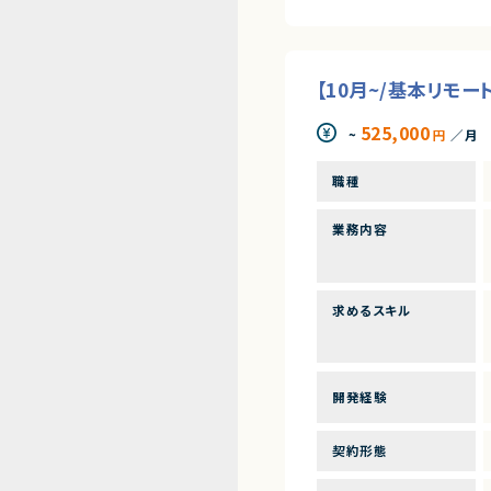
【10月~/基本リモー
525,000
~
円
／月
職種
業務内容
求めるスキル
開発経験
契約形態