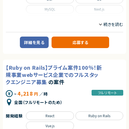
MySQL
Next.js
Nuxt.js
React
Scala
TypeScript
職種
詳細を見る
応募する
CTO/VPoE/テックリード
インフラエンジニア/SRE
フロントエンドエンジニア
サーバーサイドエンジニア
業務内容
【Ruby on Rails】プライム案件100％！新
■事業概要
規事業webサービス企業でのフルスタッ
事業部を横断した開発の支援を行う部署です。
事業立ち上げの支援や事業ブーストするための横断支援を行います。
クエンジニア募集
の案件
一つのサービスだけじゃなく、様々なサービスと関わり事業をブーストするた
めに動きます。
4,218
迅速なキャッチアップを求められますが横断的に事業に関わることで様々な
フルリモート
~
円
／時
開発環境に携わることができます。
今回は開発支援のプロジェクトの増加に基づき、開発業務から開発支援を
全国（フルリモートのため）
行っていただくフルスタックエンジニアを募集します！
■募集背景
開発経験
React
Ruby on Rails
テックリード室は支援を求めている各事業や全社横断的なプロジェクトにた
いして技術支援を行う組織です。
Vue.js