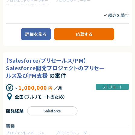
プロジェクトマネージャー
プロジェクトリーダー
・月1～2回程度大阪出張可能な方
サーバーサイドエンジニア
【尚可スキル】
業務内容
・Salesforce、Herokuなどの技術理解
■案件概要
Salesforce開発の部署へのアサインを想定しています。
契約形態
Service Cloudを用いたシステムの運用・保守および追加開発プロジェクト
詳細を見る
応募する
業務委託(準委任契約)
です。
契約元
■業務内容
以下いずれかの業務を担当いただきます。
株式会社LASSIC
①リーダー
【Salesforce/プリセールス/PM】
②開発および 問い合わせ対応
エージェントから
③オペレーター レポートやマニュアル作成
Salesforce開発プロジェクトのプリセー
★基本リモート（月1～2回大阪出張あり）
④ServiceCloud＋Apex Visualuforce
ルス及びPM支援
の案件
求めるスキル
1,000,000
フルリモート
~
円
／月
【必須スキル】（いずれか）
・Salesforce 認定アドミニストレーター資格（または同等の実務知識）
全国（フルリモートのため）
・Apex / Visualforce を用いた開発実務経験（②の開発枠を希望される場
合）
・システム運用におけるマニュアル作成や、ユーザーサポートの経験
開発経験
Salesforce
契約形態
業務委託(準委任契約)
職種
プロジェクトマネージャー
プロジェクトリーダー