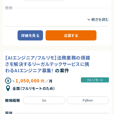
単に技術に精通しているだけではなく、事業を成長させ続けるために技術
を最大限に活用するといった技術投資の目線と、開発組織を牽引していくこ
職種
とができるリーダーシップを持った、CTOやテックリード等の経験を持った仲
間を強く求めています。
フロントエンドエンジニア
サーバーサイドエンジニア
■業務内容
業務内容
あらゆる事業部や横断的な企画を推進する部門と連携しています。
【企業概要】
新規開発の立ち上げや横断的にプロジェクトを見ることができるので、様々
Webシステムやアプリの開発を中心に、技術コンサルや新規サービス開発ま
なプロジェクトに関わることができます。
詳細を見る
応募する
で手がける、少数精鋭のエンジニア集団です。
・CTOやVPoEと連携して開発組織および様々なプロダクトの課題解決
お客様の新規事業立ち上げから運用までを担うサービスを展開している企
・全社横断のプロジェクトや新規事業の立ち上げを事業計画フェーズから支
業様で、事業拡大に伴い新たなメンバーを募集します。
援
・アーキテクチャレビューや技術的課題の解決といった事業部支援
【業務概要】
・生産性向上とリスク軽減のためのモダン化をインフラ、アプリケーションの
【AIエンジニア/フルリモ】法務業務の煩雑
お客様は教育業界、webサービス業界、福祉業界などですべてお客様との直
両面から推進
接取引になります。
・開発組織の課題解決、エンジニアの育成、採用支援
さを解決するリーガルテックサービスに携
お客様と打合せをしながら、要件定義から保守運用までの工程をすべてエ
ンジニアが行います。
わるAIエンジニア募集！
の案件
ビジネス側とのやり取りも発生します。
■ポジションの魅力
1案件、約10名のチームで構成されています。
特定のプロダクトを持たない組織だからこそ俯瞰的に課題を見極め、全体
1,050,000
フルリモート
~
円
／月
例）・プレスリリース配信
最適となる解決策を打っていくことが求められます。
・電子書籍にかかわるサービス
テックリード室として全社を俯瞰して施策を考えるだけでなく、主担当となる
全国（フルリモートのため）
・学習支援システム
事業においては事業部の開発チームと共に事業に深くコミットしていただく
・社内システム構築
ので、俯瞰と詳細、複数の視点を持って大きな課題に取り組む力を身につけ
られる環境です。
開発経験
Go
Python
【メンバー構成】
エンジニア10名（半数以上が業務委託で活躍中！）
○開発統括本部テックリード室
- 19名
職種