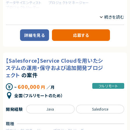
データサイエンティスト
プロジェクトマネージャー
プロジェクトリーダー
契約形態
業務委託(準委任契約)
業務内容
【案件概要】
契約元
大阪を拠点とする大手不動産関連企業の営業システム（会計領域／Salesf
株式会社LASSIC
orceベース）開発プロジェクトにおいて、
詳細を見る
応募する
元請けチームに参画いただけるコンサルタントを募集しています。
エージェントから
現在、元請け側では3名が参画中です。
★地方フルリモート可能案件です！働き方もご事情を考慮して相談可能です。
【業務内容】
★ノーコードツールを用いた開発経験が活かせます！
エンド企業ビジネスサイドとの壁打ち・ヒアリングを通じた要件定義
★Flutterflowに精通したメンバーが多数在籍しており、日々の業務を通じ
【Salesforce】Service Cloudを用いたシ
Salesforce を中心とした会計領域のシステム要件整理
て高度な知見を吸収できる環境です。
要件定義後、開発ベンダー（ブリッジSE）との連携を行い、基本設計に落とし
ステムの運用・保守および追加開発プロジ
★ノーコードツールを使用したPJの受託企業のため、複数のPJをご経験して
込み
いただくことが可能です！
ェクト
の案件
元請けチームの一員として、上流工程におけるコンサルティング支援を実施
都内からのテレワーク可（月1〜2回の大阪出張あり）
600,000
フルリモート
~
円
／月
【開発環境・技術スタック】
Salesforce
全国（フルリモートのため）
・Sales Cloud / Service Cloud（基本機能）
・Experience Cloud / Manufacturing Cloud（特化型）
Heroku
開発経験
Java
Salesforce
求めるスキル
職種
【必須スキル】
・会計システム系の技術コンサル経験