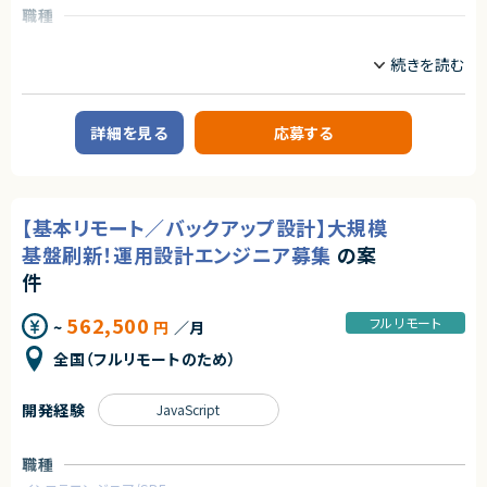
★プリセールスのフェーズからプロジェクトに関わることのできる貴重な案
職種
件です。
インフラエンジニア/SRE
フロントエンドエンジニア
サーバーサイドエンジニア
業務内容
自社サービスとして展開するバーチャル株主総会システムの開発を、技術面
詳細を見る
応募する
でともにリードしていただけるフルスタックエンジニアを募集します。
サービスを利用されるお客様は業界はさまざまですが大手エンタープライズ
企業様です。
少数精鋭チームで開発を行っているため、裁量が大きいのが特徴です。
【基本リモート／バックアップ設計】大規模
【業務内容詳細】
・エンハンスや新規機能開発（Ruby on RailsとNext.jsを使用してフルスタ
基盤刷新！運用設計エンジニア募集
の案
ックに開発）
・インフラ環境の構築（AWS）
件
・冗長化や高速化、監視の強化
・コードレビュー対応
562,500
フルリモート
~
円
／月
・顧客からの要望があった際の対応
・定例MTGへの参加
全国（フルリモートのため）
※チケットはやりたいことベースで書かれており、定例MTGで割り振っていく
週1回1時間日中帯にMTGあり。そのほか、非同期コミュニケーションには
反応いただきたい。
開発経験
JavaScript
※サーバーサイドとフロントエンドの割合は半々です。
求めるスキル
職種
【必須スキル】