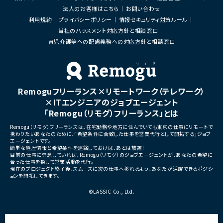
・プロジェクトマネジメント
ニケーションを楽しめる新規サービス
法人のお客様はこちら
お問い合わせ
・複数案件横断での推進支援
・既に展開されているキャラクターIPと連動
し、ユーザーとの関係性を深めるコミュニケ
利用規約
プライバシーポリシー
情報セキュリティ対策ルール
ーションプラットフォーム
当社のハラスメント対応方針と相談窓口
・音楽、SNS、イベントなどのコンテンツ展開
育児介護等への配慮義務への対応方針と相談窓口
と連携しながら成長していくエンターテイン
メントサービス
・ユーザーがキャラクターを応援し、愛着を
深めながら長期的に楽しめる体験設計を重
視したプロダクト
・育成、収集、イベント、コミュニティ形成、課
Remoguフリーランス×リモートワーク（テレワーク）
金設計などを含む次世代型エンターテイン
メントサービス
×ITエンジニアのジョブエージェント
「Remogu（リモグ）フリーランス」とは
■業務内容
・新規アプリ―ケーションの企画、要件定義、
Remogu（リモグ）フリーランスは、在宅勤務や地方に住んでいても東京の仕事にリモートで
仕様設計
携わりたいあなたのために、「希望条件に合致した仕事を営業代行として開拓する」ジョブ
・生成AIツールを活用したフル開発及び開発
エージェントです。
効率化
簡単な経歴情報と希望条件を連絡しておけば、あとは放置！
・育成、収集、イベント、コミュニケーション体
目前の仕事に専念していれば、Remogu（リモグ）のジョブエージェントが、あなたの希望に
合った仕事を探して営業活動を代行。
験の設計
現在のプロジェクト終了後、スムーズに次の仕事へ移れるよう、あなたが活躍できるポジシ
・KPI設計およびデータ分析をもとにした改
ョンを開拓してきます。
善施策の立案
・課金モデルやマネタイズ戦略の企画・設計
©LASSIC Co., Ltd.
・リリース後も修正等をしやすい開発
・リリース後の運営改善およびLiveOps推進
■募集背景