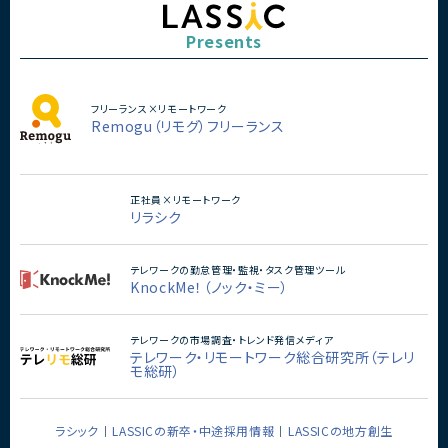
AIキャラクターIPを軸とした新規自社サービ
ス開発を加速するため、企画・開発・運営ま
Presents
で一気通貫でリードいただける開発責任者
を募集しています。
■担当工程
企画、要件定義、仕様策定、設計、実装、テス
フリーランス×リモートワーク
ト、リリース、運用改善
Remogu（リモグ）フリーランス
■その他補足
・代表直下で新規サービス開発を推進するポ
ジション
・既に活動実績を持つキャラクターIPの世界
正社員×リモートワーク
観拡張やファン体験創出に携われる環境
リラシク
・キャラクターを「好きになる体験」やユーザ
ーとの関係性構築をサービスとして設計で
きる希少なポジション
テレワークの勤怠管理・監視・タスク管理ツール
・音楽、SNS、イベントなど複数のコンテンツ
KnockMe！（ノック・ミー）
展開と連動したサービス開発に挑戦可能
・少人数組織のため企画から実装、運営改善
まで大きな裁量を持って推進可能
テレワークの市場調査・トレンド発信メディア
・AI活用を前提とした次世代の開発スタイル
テレワーク・リモートワーク総合研究所（テレリ
を実践可能
モ総研）
・AIだからこそ実現できる新しいエンターテ
インメント体験の創出に携われます
ラシック
LASSICの新卒・中途採用情報
LASSICの地方創生