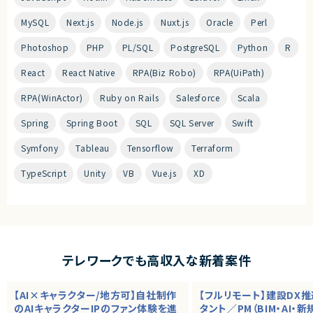
MySQL
Next.js
Node.js
Nuxt.js
Oracle
Perl
Photoshop
PHP
PL/SQL
PostgreSQL
Python
R
React
React Native
RPA(Biz Robo)
RPA(UiPath)
RPA(WinActor)
Ruby on Rails
Salesforce
Scala
Spring
Spring Boot
SQL
SQL Server
Swift
Symfony
Tableau
Tensorflow
Terraform
TypeScript
Unity
VB
Vue.js
XD
テレワークでも高収入な新着案件
【AI×キャラクター/地方可】自社制作
【フルリモート】建設DX
のAIキャラクターIPのファン体験を進
タント／PM（BIM・AI・