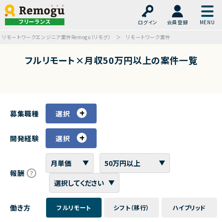
フリーランス
ログイン
会員登録
リモートワークエンジニア案件Remogu（リモグ）
リモートワーク案件
フルリモート×月収50万円以上の案件一覧
募集職種
選択
開発経験
選択
報酬
働き方
フルリモート
シフト（移行）
ハイブリッド