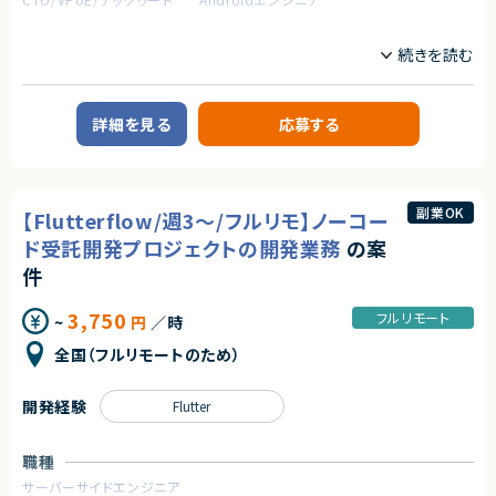
契約形態
業務内容
契約形態
業務委託(準委任契約)
ネイティブアプリ開発チームにてAndroidネイティブアプリの設計・開発・運
業務委託(準委任契約)
用・保守をお願いします。
契約元
契約元
＜具体的な業務例＞
株式会社LASSIC
詳細を見る
応募する
・Androidネイティブアプリの開発・運用
株式会社LASSIC
・プロダクトオーナーやデザイナー、バックエンドエンジニアと密に連携しな
エージェントから
がら、アプリ開発の要件定義・設計・開発・運用まで、一気通貫で実施
エージェントから
★少人数精鋭チーム
・機能開発だけでなく、リファクタリングや依存ライブラリの更新、パフォーマ
裁量をもってやりがいを感じながら開発を進めていきたい方におすすめで
★フルリモート※日本にお住いの方のみの募集になります
ンス改善等の様々な開発・運用・保守
副業OK
【Flutterflow/週3～/フルリモ】ノーコー
す！
★大手グループ会社の案件です！
★中長期で参画いただける案件です！
求めるスキル
ド受託開発プロジェクトの開発業務
の案
★社会的意義が高い！
★弊社から20名以上参画中の企業様になります！※事業部は異なります
【必須スキル】
法務DX・リーガルテック市場は急成長中で、社会的インパクトが大きいPJで
件
★横新規開発の立ち上げや横断的にプロジェクトを見ることができます。
・KotlinまたはFlutterを使用したAndroidアプリの開発・運用経験（目安5年
す。
以上）
3,750
フルリモート
~
円
／時
・Androidネイティブアプリ開発の実務経験または理解
★キャリア価値が高い！
・API連携を含む設計・実装経験（非同期処理、通信処理の理解含む）
AI×リーガルテックという希少な領域で専門性を磨けるうえ、
全国（フルリモートのため）
・MVP・MVVM・Clean Architecture、VIPER等での、データ設計から開発・運
大規模言語モデルの実運用経験は、今後の市場価値が非常に高いので市場
用の経験
価値を高めることができるPJ。
開発経験
Flutter
【あると望ましいスキル・経験】
・Google Playストアへの申請や運用・保守の実務経験
・FCMを使用したPush Notificationの開発・運用経験
職種
・iOSアプリ開発・運用経験
・OSSを使った開発・運用経験
サーバーサイドエンジニア