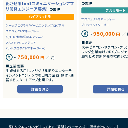
化させる1on1コミュニケーションアプ
の案件
リ開発エンジニア募集！
の案件
フルリモート
ハイブリッド型
プロジェクトマネージャー
プロジェクトリーダー
ゲームプログラマ/ゲームエンジンプログラマ
プロジェクトマネージャー
950,000
~
円
／ 
AI/LLM/機械学習エンジニア
■概要
フルスタックエンジニア
大手ゼネコン・サブコン・プラ
PdM（プロダクトマネージャー）
リング企業向けのDXプロジェ
750,000
顧客との共創開発を推進いた
~
円
／ 月
建設・プラント領域におけるDX
技術を活用した新規事業開発
■企業概要
画、PoC推進、プロジェクトマ
生成AIを活用し、オリジナルIPやエンターテ
える人材を募集します。
インメントコンテンツを自社で企画・制作・運
候補者様の適性によってアサ
営するスタートアップ企業です。
ジェクトを決めていく流れにな
音楽・映像・SNSなど複数のメディアを横断
しながら、AIを前提とした新しいエンターテ
詳細を見る
詳細を見る
■想定業務
インメント体験の創出に取り組んでいます。
・顧客ヒアリングによる業務
AI技術を活用した自社IP開発を推進してお
・DX構想策定
り、キャラクター・コンテンツ・コミュニティが
・BIM活用プロジェクト推進
連動する独自の世界観づくりを目指していま
・AI活用テーマの企画立案
す。
・PoC設計・推進
・プロダクト要件整理
■プロダクト・サービス概要
・顧客・開発チーム間のブリッ
・ユーザーがキャラクターと継続的にコミュ
案件リクエストレシピ
よくあるご質問（フリーランス）
運営会社について