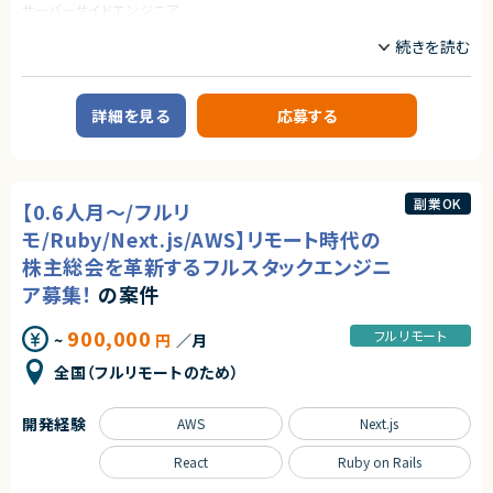
契約元
サーバーサイドエンジニア
株式会社LASSIC
業務内容
エージェントから
■概要
★フルリモート（初日出社はございます）
Salesforce開発の部署へのアサインを想定しています。
★Salesforce環境でのスキルを活かせる案件です。
次年度に向けてSalesforceのPM/プリセールスができる方を探しておりま
詳細を見る
応募する
す。
■業務内容
・プロジェクト開始前のプリセールス対応
・既存案件のPM業務
副業OK
【0.6人月～/フルリ
求めるスキル
モ/Ruby/Next.js/AWS】リモート時代の
【必須スキル】
株主総会を革新するフルスタックエンジニ
・Salesforceを用いた開発経験
ア募集！
の案件
・PM経験もしくはプリセールス、ITコンサルティング経験
契約形態
900,000
フルリモート
~
円
／月
業務委託(準委任契約)
全国（フルリモートのため）
契約元
開発経験
株式会社LASSIC
AWS
Next.js
エージェントから
React
Ruby on Rails
★フルリモート（完全リモート テレワーク・在宅勤務可）