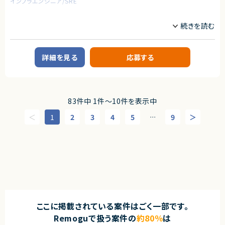
インフラエンジニア/SRE
・Ruby on Rails／Next.jsでの開発のご経験のある方
・AWSの環境下でのご経験のある方
業務内容
・自走力のある方（タスクを自身で進めていける方）
【案件概要】
【あると望ましいスキル・経験】
社内システム基盤の全面刷新を行うプロジェクトです。
・Ruby on Rails／Laravel／Next.jsでの開発のご経験のある方
従来オンプレミスで構築され、高いセキュリティ要件と多岐にわたるカスタマ
・システムの立ち上げやリプレイスに携わったご経験のある方
イズが行われてきた既存基盤の課題：
詳細を見る
応募する
・リモート環境化下で働いたご経験のある方
・端末2台持ちによる利便性低下
・M365 活用不足によるコミュニケーション非効率
【こんな方をお待ちしています！】
・バージョンアップに伴う作業負荷の増大
・裁量権を持って0→1や1→10の開発をしたい方。
・新しい技術も積極的に取り入れるマインドを持っている方。
これらを解消し、
83件中 1件〜10件を表示中
・少数規模のチームでリーダーシップを持って、開発をしたい方。
1台の端末で社内システム／M365／インターネット／クラウドサービスの利
用を可能にする新環境の構築 を目的とした大規模刷新プロジェクトです。
1
2
3
4
5
9
⋯
契約形態
【業務内容】
業務委託(準委任契約)
新基盤のバックアップ設計を中心とした運用設計業務を担当いただきます。
・バックアップに関する詳細設計・運用設計書の作成
契約元
・使用ツール（HYCU、Veeam）を用いたバックアップ方式・仕組みの検討
・各種監視／ジョブ管理／ログ管理など運用関連ツールとの連携検討
株式会社LASSIC
・顧客との調整、要件確認、進捗報告
・環境構成や運用方法に関する説明資料の作成
エージェントから
・プロジェクトメンバー・顧客と連携した主体的な推進
★フルリモート＆フレックスで働きさすさばっちり！
★業界シェアNo.1！大手HDのグループ会社の安定感がありながら、自社ベ
求めるスキル
ンチャーのように事業成長を間近に感じれる環境です。
ここに掲載されている案件はごく一部です。
【必須スキル】
★少数精鋭のため、裁量が大きく自分の考えがプロダクトに反映されやすい
Remoguで扱う案件の
約80％
は
・バックアップにおける設計経験（運用設計書または詳細設計書が作成でき
のも魅力です。