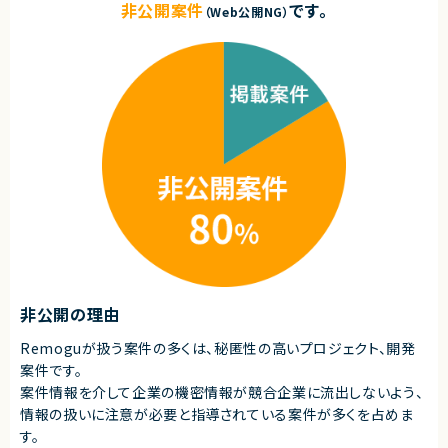
る方）
★正社員としてのキャリア転換も積極的にされている企業様です。
非公開案件
です。
（Web公開NG）
・主体的に動ける方
・報連相が適切にできる方
【尚可スキル】
・HYCU、Veeam などバックアップツールの実務経験
・システム構成検討の経験
・顧客折衝の経験
・顧客向け説明資料の作成経験
契約形態
業務委託(準委任契約)
契約元
株式会社LASSIC
エージェントから
非公開の理由
★ 社内システムの大規模刷新プロジェクトに中核メンバーとして参画でき
ます
Remoguが扱う案件の多くは、秘匿性の高いプロジェクト、開発
★ バックアップ設計を中心に、要件確認〜詳細設計〜運用設計まで上流工
案件です。
程を一気通貫で担当できます
★ HYCU・Veeam をはじめ、Zabbix／JP1／各種ログ・監視ツールなど多
案件情報を介して企業の機密情報が競合企業に流出しないよう、
彩なプロダクトに携わりながらスキルの幅を広げられます
情報の扱いに注意が必要と指導されている案件が多くを占めま
す。