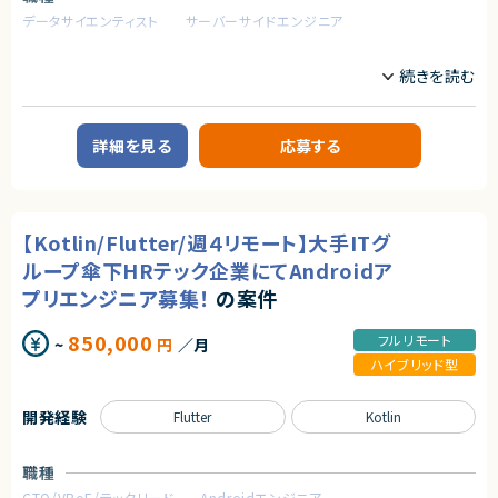
求めるスキル
アダルトコンテンツ有り
データサイエンティスト
サーバーサイドエンジニア
【必須要件】
※あらかじめご理解の上、ご応募をお願いいたします
・Ruby on Rails実務経験
業務内容
・React/Vue.js実務経験
求めるスキル
・Github利用でのプルリクエストベースの開発経験
【企業概要】
・自走力のある方
【必須スキル】
テクノロジーを活用し、法務業務の効率化・自動化を推進するリーガルテッ
・大規模システムにおける技術選定などの意志決定に関わった経験
ク企業。
【歓迎要件】
・コンテナ、CI/CD、マイクロサービス等のモダンな技術の経験
詳細を見る
応募する
・jQuery以外のjsフレームワーク利用経験
・インフラからバックエンド、フロントエンドまでの広い実装経験
【業務内容】
・Java, Scala, Go などのコンパイラ型言語の開発経験
■下記の言語を複数経験のある方
生成AIや大規模言語モデルの応用に関する開発及び運用
・Next.js
・既存サービスにおけるユーザー履歴データを用いた基礎集計や応用分析
・Go
契約形態
・生成AIや大規模言語モデルを利用したリーガルテックプロダクトの新規機
・Github Actions
能の開発及び評価
業務委託(準委任契約)
【Kotlin/Flutter/週４リモート】大手ITグ
・Terraform
・生成AIや大規模言語モデル以外の数理最適化手法を用いたリーガルテック
・MySQL
プロダクトの新規機能に関する企画提案
ループ傘下HRテック企業にてAndroidア
契約元
・Redis
・既存プロダクトAIの保守運用および改善
プリエンジニア募集！
の案件
・GCP, AWS
株式会社LASSIC
求めるスキル
【歓迎条件】
エージェントから
850,000
フルリモート
~
円
／月
【必須スキル】
・大規模サービスの開発に携わったことがある
・AIを活用してWebアプリケーションを開発した経験
★フルリモート稼働可能！
ハイブリッド型
・CTO、テックリードとして開発組織をリードしてきた経験
・自然言語処理を使用したモデル開発などの業務経験
★複数案件があるため、フルスタックエンジニアとしてのご経験の幅を広げ
・Next.jsの実務経験
・FastAPI の使用した開発経験
ることができる環境です。
・Goの実務経験
開発経験
・Rust、C#、Java、Goなどの静的型付け言語の経験
Flutter
Kotlin
★プロフェッショナルな方たちとお客様の事業成長を０→１でご支援できる
・Github Actions、CircleCIの実務経験
・Gitを用いたチーム開発経験
やりがいのあるポジションです。
・MySQL（Spannerも含む）の実務経験
・GCP, AWSの実務経験
【歓迎スキル】
職種
・フロントエンドのテストを書いたことがある
・Snowflakeなどクラウドデータプラットフォームを用いた分析開発経験
・コストを意識しながらコードを書くことができる
CTO/VPoE/テックリード
Androidエンジニア