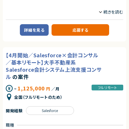
・Goなどを使用したネイティブまたはWebアプリケーションのバックエンド
開発・運用経験
業務内容
■企業概要
契約形態
ノーコード・ローコード開発に特化した受託企業です。
業務委託(準委任契約)
■案件概要
詳細を見る
応募する
契約元
大手デベロッパーのビルに所属する従業員向けのアプリや、ECサイトのサブ
スクリプションの開発
株式会社LASSIC
■業務詳細
エージェントから
・Flutterflowの画面作成および、cloud functionの実装など開発業務
【4月開始／Salesforce×会計コンサル
★日本最大級の求人検索サービスを支える重要ポジションで高度な技術領
・ノーコードツールが提供する機能では足りない部分を、バックエンドで補完
域に挑戦できます！
・AIなどを活用し、業務の効率化のご提案等
／基本リモート】大手不動産系
★週4リモート＆フレックスで柔軟な働き方が可能です！
Salesforce会計システム上流支援コンサ
★業務委託で参画後、正社員としての採用についても前向きな企業様です！
■募集背景
・受注PJ増加に伴い、Flutterflowエンジニアの新規募集です。
ル
の案件
求めるスキル
1,125,000
フルリモート
~
円
／月
【必須スキル】
・Flutterflowを使用した開発経験
全国（フルリモートのため）
・フロントエンド、バックエンドの開発経験
・チームで開発した経験
開発経験
Salesforce
【歓迎スキル】
・ノーコード/ローコードを使用環境としたプロジェクトマネジメント経験
・基本設計以降のご経験
職種
・Dartを使用した開発経験