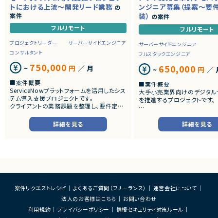
トにおける上流～開発リード業務
ンジニア募集（提案～要
の
案件
装）
の案件
フルリモート
フルリモート
プロジェクトリーダー
サーバーサイドエンジニア
サーバーサイドエンジニア
コンサルタント
フルスタックエンジニア
750,000
650,000
~
円
／ 月
~
円
／ 
■案件概要
■案件概要
ServiceNowプラットフォームを活用したシス
大手小売業界向けのデジタル
テム導入支援プロジェクトです。
を推進するプロジェクトです。
クライアントの業務課題を整理し、要件定義
から設計・開発・テストまで一貫して担当いた
■プロダクトやサービスの概
だきます。
・店舗向けスマホアプリおよび
詳細を見る
詳細を見る
システムの継続的なエンハン
■業務内容
す。
・顧客との要件ヒアリングおよび要件定義
・既にサービス稼働中であり、
・ServiceNowを用いた業務システムの設
年単位で新機能追加や改善を
計、開発、テスト
ースしています。
・JavaScriptによるカスタマイズ開発
・ワークフロー設計および各種機能実装
■業務内容
・詳細設計書、テスト仕様書等のドキュメント
・要件整理および要件定義支
案件リクエストレシピ
よくあるご質問（フリーランス）
運営会社について
作成
・バックエンドシステムの設計
法人のお客様はこちら
お問い合わせ
・成果物レビューおよび品質管理
・コードレビューの実施
・開発メンバーへの技術支援、進捗管理
・リリース対応および品質向
利用規約
プライバシーポリシー
情報セキュリティ対策ルール
・技術課題に対する検討、提案