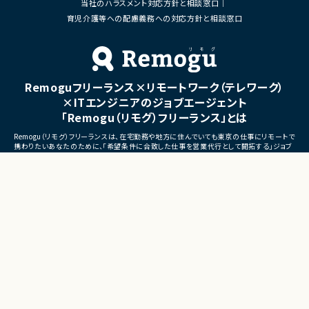
当社のハラスメント対応方針と相談窓口
■体制
・ステークホルダーとの調整お
・少人数体制でのプロジェクト推進
育児介護等への配慮義務への対応方針と相談窓口
ケーション
・クライアントおよび開発メンバーとのコミュ
ニケーションあり
■募集背景
・サービスの継続的な機能拡
■募集背景
募集
プロジェクト拡大に伴う増員募集
Remoguフリーランス×リモートワーク（テレワーク）
■担当工程
・要件定義
×ITエンジニアのジョブエージェント
・基本設計
「Remogu（リモグ）フリーランス」とは
・詳細設計
・実装
Remogu（リモグ）フリーランスは、在宅勤務や地方に住んでいても東京の仕事にリモートで
・テスト
携わりたいあなたのために、「希望条件に合致した仕事を営業代行として開拓する」ジョブ
・リリース対応
エージェントです。
簡単な経歴情報と希望条件を連絡しておけば、あとは放置！
■その他補足
目前の仕事に専念していれば、Remogu（リモグ）のジョブエージェントが、あなたの希望に
合った仕事を探して営業活動を代行。
・複数ベンダーによる混成チ
現在のプロジェクト終了後、スムーズに次の仕事へ移れるよう、あなたが活躍できるポジシ
・全体約100名規模の大型プ
ョンを開拓してきます。
©LASSIC Co., Ltd.
Presents