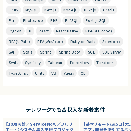
Linux
MySQL
Next.js
Node.js
Nuxt.js
Oracle
Perl
Photoshop
PHP
PL/SQL
PostgreSQL
Python
R
React
React Native
RPA(Biz Robo)
RPA(UiPath)
RPA(WinActor)
Ruby on Rails
Salesforce
SAP
Scala
Spring
Spring Boot
SQL
SQL Server
Swift
Symfony
Tableau
Tensorflow
Terraform
TypeScript
Unity
VB
Vue.js
XD
テレワークでも高収入な新着案件
【10月開始／ServiceNow／フルリ
【基本リモート/週5日】
モート】システム導入支援プロジェク
アプリ開発を牽引するバ