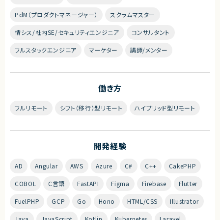
PdM（プロダクトマネージャー）
スクラムマスター
情シス/社内SE/セキュリティエンジニア
コンサルタント
フルスタックエンジニア
マーケター
講師/メンター
働き方
フルリモート
シフト（移行）型リモート
ハイブリッド型リモート
開発経験
AD
Angular
AWS
Azure
C#
C++
CakePHP
COBOL
C言語
FastAPI
Figma
Firebase
Flutter
FuelPHP
GCP
Go
Hono
HTML/CSS
Illustrator
Java
JavaScript
Kotlin
Kubernetes
Laravel