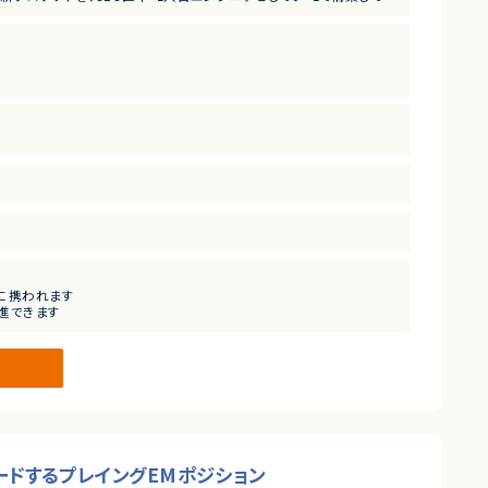
社会的インパクトの大きい案件です。
に携われます
進できます
最大限発揮できます
ードするプレイングEMポジション