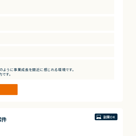
ただきたい。
ーのように事業成長を間近に感じれる環境です。
力です。
副業OK
案件