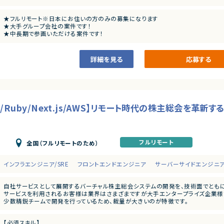
・アーキテクチャレビューや技術的課題の解決といった事業部支援
【歓迎条件】
・生産性向上とリスク軽減のためのモダン化をインフラ、アプリケーションの両面か
・大規模サービスの開発に携わったことがある
・開発組織の課題解決、エンジニアの育成、採用支援
★フルリモート※日本にお住いの方のみの募集になります
・CTO、テックリードとして開発組織をリードしてきた経験
★大手グループ会社の案件です！
・Next.jsの実務経験
★中長期で参画いただける案件です！
・Goの実務経験
■ポジションの魅力
★弊社から20名以上参画中の企業様になります！※事業部は異なります
・Github Actions、CircleCIの実務経験
特定のプロダクトを持たない組織だからこそ俯瞰的に課題を見極め、全体最適とな
★横新規開発の立ち上げや横断的にプロジェクトを見ることができます。
・MySQL（Spannerも含む）の実務経験
テックリード室として全社を俯瞰して施策を考えるだけでなく、主担当となる事業
詳細を見る
応募する
・GCP, AWSの実務経験
くので、俯瞰と詳細、複数の視点を持って大きな課題に取り組む力を身につけられる
・フロントエンドのテストを書いたことがある
・コストを意識しながらコードを書くことができる
○開発統括本部テックリード室
- 19名
アダルトコンテンツ有り
モ/Ruby/Next.js/AWS】リモート時代の株主総会を革
※あらかじめご理解の上、ご応募をお願いいたします
フルリモート
全国（フルリモートのため）
インフラエンジニア/SRE
フロントエンドエンジニア
サーバーサイドエンジニ
自社サービスとして展開するバーチャル株主総会システムの開発を、技術面でともに
サービスを利用されるお客様は業界はさまざまですが大手エンタープライズ企業様
少数精鋭チームで開発を行っているため、裁量が大きいのが特徴です。
【業務内容詳細】
【必須スキル】
・エンハンスや新規機能開発（Ruby on RailsとNext.jsを使用してフルスタックに開