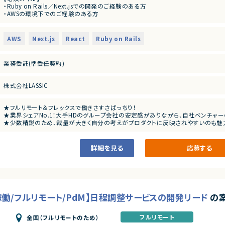
・Ruby on Rails／Next.jsでの開発のご経験のある方
・インフラ環境の構築（AWS）
・AWSの環境下でのご経験のある方
・冗長化や高速化、監視の強化
・自走力のある方（タスクを自身で進めていける方）
・コードレビュー対応
・顧客からの要望があった際の対応
【あると望ましいスキル・経験】
・定例MTGへの参加
AWS
Next.js
React
Ruby on Rails
・Ruby on Rails／Laravel／Next.jsでの開発のご経験のある方
※チケットはやりたいことベースで書かれており、定例MTGで割り振っていく
・システムの立ち上げやリプレイスに携わったご経験のある方
週1回1時間日中帯にMTGあり。そのほか、非同期コミュニケーションには反応い
・リモート環境化下で働いたご経験のある方
※サーバーサイドとフロントエンドの割合は半々です。
業務委託(準委任契約)
【こんな方をお待ちしています！】
・裁量権を持って0→1や1→10の開発をしたい方。
株式会社LASSIC
・新しい技術も積極的に取り入れるマインドを持っている方。
・少数規模のチームでリーダーシップを持って、開発をしたい方。
★フルリモート＆フレックスで働きさすさばっちり！
★業界シェアNo.1！大手HDのグループ会社の安定感がありながら、自社ベンチャ
★少数精鋭のため、裁量が大きく自分の考えがプロダクトに反映されやすいのも魅
★正社員としてのキャリア転換も積極的にされている企業様です。
詳細を見る
応募する
日稼働/フルリモート/PdM】日程調整サービスの開発リード
の
フルリモート
全国（フルリモートのため）