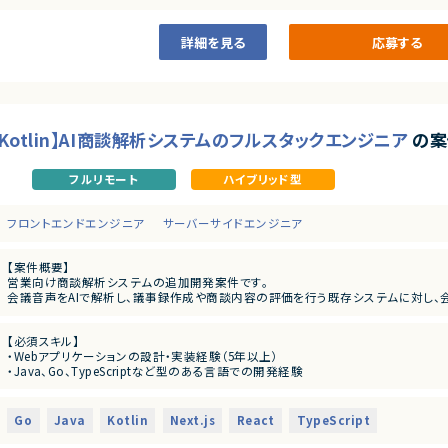
プロダクトとしての評価と実績がすでに確立されており、今後のスケールにおいても
詳細を見る
応募する
◆マーケットの魅力
日程調整は、多くの人が日常的に行う業務である一方、長年にわたり非効率な手法
近年は、業務のデジタル化・生産性向上の流れを背景に、この分野自体が急速に注目
本サービスは、その中でも機能面・体験面の両方で優位性を持ち、将来的にはビジ
す。
t/Kotlin】AI商談解析システムのフルスタックエンジニア
の案
フルリモート
ハイブリッド型
フロントエンドエンジニア
サーバーサイドエンジニア
【案件概要】
営業向け商談解析システムの追加開発案件です。
会議音声をAIで解析し、議事録作成や商談内容の評価を行う既存システムに対し
す。
将来的な活用を見据え、Salesforce連携を考慮した設計・実装を行います。
【必須スキル】
・Webアプリケーションの設計・実装経験（5年以上）
【業務内容】
・Java、Go、TypeScriptなど型のある言語での開発経験
・会議音声解析AIを用いた商談解析システムの追加開発・改修
・React / Next.js を用いたフロントエンド開発経験
・既存の会議単位分析から、顧客単位でのデータ集約・分析機能への拡張
・Kotlin または Java でのバックエンド開発経験
・Salesforce連携を前提としたアーキテクチャ設計・実装
・設計〜テストまでを1人称で完遂できる開発スキル
・要件定義〜テストまで一貫した開発対応
Go
Java
Kotlin
Next.js
React
TypeScript
・小規模チームでの技術リード・コードレビュー経験
・小規模チームにおける技術リード、コードレビュー
・スクラム開発における設計・実装・品質向上への貢献