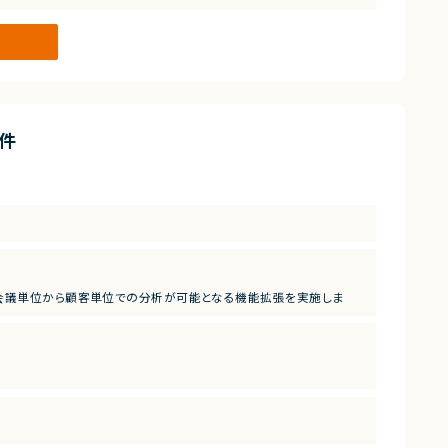
大きな成長余地を持っています。
が使われ続けてきた領域でもあります。
され、改善ニーズが顕在化しています。
ネスに欠かせないインフラ的存在となるポテンシャルを備えていま
件
、会議単位から顧客単位での分析が可能となる機能拡張を実施しま