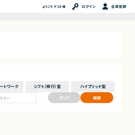
ログイン
会員登録
ようこそ ゲスト様
ート
ワーク
シフト（移行）
型
ハイブリッド
型
クリア
検索