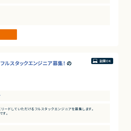
ら推進
る解決策を打っていくことが求められます。
においては事業部の開発チームと共に事業に深くコミットしていただ
環境です。
副業OK
新するフルスタックエンジニア募集！
の
ア
リードしていただけるフルスタックエンジニアを募集します。
です。
発）