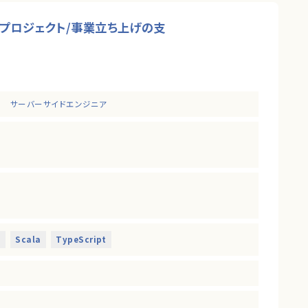
なプロジェクト/事業立ち上げの支
サーバーサイドエンジニア
きます。
境に携わることができます。
だくフルスタックエンジニアを募集します！
技術支援を行う組織です。
に活用するといった技術投資の目線と、開発組織を牽引していくこ
く求めています。
t
Scala
TypeScript
ェクトに関わることができます。