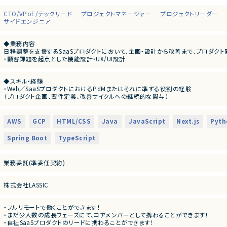
CTO/VPoE/テックリード
プロジェクトマネージャー
プロジェクトリーダー
サイドエンジニア
◆業務内容
日程調整を支援するSaaSプロダクトにおいて、企画・設計から改善まで、プロダクト
・顧客課題を起点とした機能設計・UX/UI設計
・開発テーマの優先順位付けおよび進行マネジメント
・技術的視点を活かした営業・カスタマーサポート支援
◆スキル・経験
・障害対応や運用面の改善を含むプロダクト品質の担保
・Web／SaaSプロダクトにおけるPdMまたはそれに準ずる役割の経験
・上記に付随する、経営・顧客・開発をつなぐ横断的な役割
（プロダクト企画、要件定義、改善サイクルへの継続的な関与）
・ユーザー課題を起点とした機能設計・仕様設計の経験
◆応募者へのメッセージ
・UI/UXに関する基礎的な知識・判断力
多くのサービスが生まれては消える中で、ビジネスの基盤として長く使われる存在に
・開発優先度の設計・ロードマップ策定の経験
本サービスは、まさにその可能性を持つプロダクトであり、さらにその中心メンバーと
AWS
GCP
HTML/CSS
Java
JavaScript
Next.js
Pyth
・エンジニアと円滑にコミュニケーションできる技術理解
自らの判断やアウトプットでプロダクトと事業を前進させ、社会に価値ある仕組みを
・関係者（営業・CS・経営層）と連携しながらプロダクトを推進した経験
Spring Boot
TypeScript
・障害対応・運用改善など、プロダクト品質に責任を持った経験
◆募集背景
・自ら課題を発見し、主体的に意思決定・推進できる姿勢
事業成長を次の段階へ進めるにあたり、プロダクト開発体制および組織基盤を強化
業務委託(準委任契約)
◆会社・事業について
当社は、ビジネスシーンにおける日程調整業務を効率化するSaaSを自社で企画・開
創業以来、外部資本に依存せず、継続的な売上成長と黒字経営を実現しています。
株式会社LASSIC
提供しているサービスは、機能性やユーザー体験の評価が高く、国内のみならず海外
◆プロダクトの特長
・フルリモートで働くことができます！
独自技術・特許を活用した他社にはない機能群
・まだ少人数の成長フェーズにて、コアメンバーとして携わることができます！
明確な差別化による高い市場競争力
・自社SaaSプロダクトのリードに携わることができます！
大手企業から成長企業まで、幅広い業種での導入実績（数万社規模）