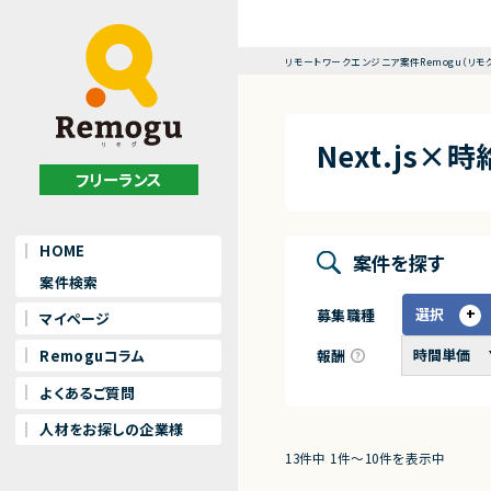
リモートワークエンジニア案件Remogu（リモ
Next.js
フリーランス
HOME
案件を探す
案件検索
選択
募集職種
マイページ
報酬
Remoguコラム
よくあるご質問
人材をお探しの企業様
13件中 1件〜10件を表示中