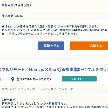
【尚可スキル】
業務委託(準委任契約)
・TDD、DDDなど品質を重視した開発手法への理解・関心
・新規事業の立ち上げ〜グロースフェーズの開発経験
・LLM / 生成AIを組み込んだプロダクトのPoC・開発経験
株式会社LASSIC
・Salesforce等、外部SaaS API連携の設計・実装経験
【求める人物像】
★ Salesforce連携を見据えた設計・実装で、アーキテクト力を発揮できます。
・技術を通じて質の高いプロダクトづくりを追求できる方
将来拡張を前提とした設計が求められ、SaaS連携や中長期視点の技術判断に裁量
・新しい技術や開発手法に対して主体的にキャッチアップできる方
★ 小規模スクラムチームで技術リードとして活躍可能です。
・チーム開発において周囲と協調しながらリードできる方
要件定義〜テストまで一貫対応＋コードレビューや設計面でのリードなど、シニア
詳細を見る
応募する
フルリモート／Next.js×SaaS】新規事業0→1フルスタ
フルリモート
全国（フルリモートのため）
月
フロントエンドエンジニア
サーバーサイドエンジニア
【案件概要】
新規事業に対応するSaaSプロダクト開発案件です。
本案件では、サプライチェーン強化に向けたセキュリティ対策評価制度の基盤となる新