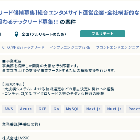
ックリード候補募集】総合エンタメサイト運営企業・全社横断的
関わるテックリード募集！！
の案件
フルリモート
全国（フルリモートのため）
月
CTO/VPoE/テックリード
インフラエンジニア/SRE
フロントエンドエンジニア
■事業概要
事業部を横断した開発の支援を行う部署です。
事業立ち上げの支援や事業ブーストするための横断支援を行います。
一つのサービスだけじゃなく、様々なサービスと関わり事業をブーストするために動
迅速なキャッチアップを求められますが横断的に事業に関わることで様々な開発環
【必須スキル】
今回は開発支援のプロジェクトの増加に基づき、開発業務から開発支援を行っていた
・大規模システムにおける技術選定などの意志決定に関わった経験
・コンテナ、CI/CD、マイクロサービス等のモダンな技術の経験
■募集背景
・インフラからバックエンド、フロントエンドまでの広い実装経験
テックリード室は支援を求めている各事業や全社横断的なプロジェクトにたいして
■下記の言語を複数経験のある方
単に技術に精通しているだけではなく、事業を成長させ続けるために技術を最大限
・Next.js
とができるリーダーシップを持った、CTOやテックリード等の経験を持った仲間を強
AWS
Azure
GCP
Go
MySQL
Next.js
Nuxt.js
Reac
・Go
・Github Actions
■業務内容
・Terraform
あらゆる事業部や横断的な企画を推進する部門と連携しています。
業務委託(準委任契約)
・MySQL
新規開発の立ち上げや横断的にプロジェクトを見ることができるので、様々なプロジ
・Redis
・CTOやVPoEと連携して開発組織および様々なプロダクトの課題解決
・GCP, AWS
・全社横断のプロジェクトや新規事業の立ち上げを事業計画フェーズから支援
株式会社LASSIC