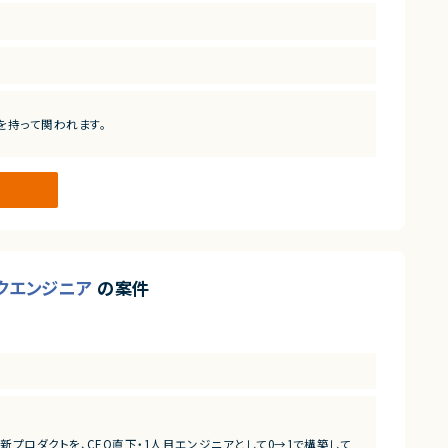
を持って関われます。
エンジニアとしての強みを活かせる環境です。
ックエンジニア
の案件
プロダクトを、CEO直下・1人目エンジニアとして0→1で構築して