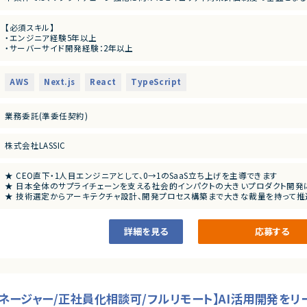
いただきます。
日本全体のサプライチェーンを支える次世代の業界標準プラットフォームを目指す、
【必須スキル】
・エンジニア経験5年以上
【業務内容】
・サーバーサイド開発経験：2年以上
■短期（参画直後）
・フロントエンド開発経験：2年以上
・新規SaaSプロダクトの設計・開発・運用
・本番環境におけるクラウドインフラ構築・運用経験：2年以上
（フロントエンド／バックエンド／クラウドインフラ）
（監視、バックアップ、障害対応、セキュリティ要件考慮）
・技術選定、開発・運用プロセスの構築
AWS
Next.js
React
TypeScript
・静的型付け言語での開発経験：2年以上
・経営陣・顧客と連携した要件定義、ロードマップ策定
・マルチテナント構成のBtoB SaaS設計・開発経験
・AIツールを活用した開発効率化
・「何を・なぜ作るのか」を自ら定義した経験
業務委託(準委任契約)
・アジャイル開発、要件定義、PdM／PjM的な関与経験
■中長期
・チーム開発および技術的意思決定経験
・パフォーマンス・スケーラビリティを考慮したアーキテクチャ設計
・技術選定、開発・運用プロセス設計の経験
・大規模開発・他サービス連携に向けた技術的リード
株式会社LASSIC
・AIコーディングの実務利用経験
・チームリーダーとしての開発推進
・開発組織づくり（採用・ピープルマネジメント）
【歓迎スキル】
★ CEO直下・1人目エンジニアとして、0→1のSaaS立ち上げを主導できます
・新規事業／プロダクト立ち上げ経験
★ 日本全体のサプライチェーンを支える社会的インパクトの大きいプロダクト開発
・Next.js／React／TypeScriptの実務経験
★ 技術選定からアーキテクチャ設計、開発プロセス構築まで大きな裁量を持って推
・AWSインフラ構築・運用経験
★ フロントエンド〜バックエンド〜クラウドまでフルスタックで関与でき、技術力を
・セキュリティ領域への興味・知見
・開発組織の立ち上げ・拡大経験
詳細を見る
応募する
・事業・チーム成長への強いコミット意欲
ネージャー/正社員化相談可/フルリモート】AI活用開発をリ