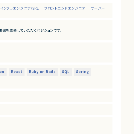
インフラエンジニア/SRE
フロントエンドエンジニア
サーバー
開発を主導していただくポジションです。
なれるプロダクトは決して多くありません。
して関われるフェーズは、まだ組織がコンパクトな「今」だけです。
on
React
Ruby on Rails
SQL
Spring
残したい方のチャレンジを歓迎します。
することを目的とした増員募集です。
発・提供しているスタートアップ企業です。
からも注目され、グローバルに利用が拡大しています。