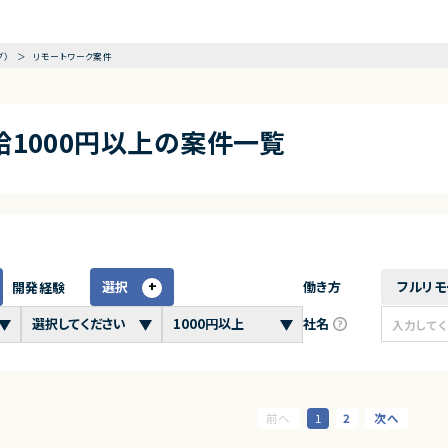
グ）
リモートワーク案件
×時給1000円以上の案件一覧
選択
働き方
フルリモ
開発経験
社名
1
2