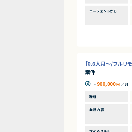
エージェントから
【0.6人月～/フルリ
案件
900,000
~
円
／月
職種
業務内容
求めるスキル