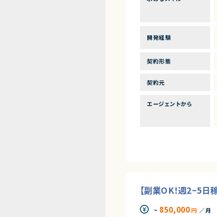
開発経験
契約形態
契約元
エージェントから
【副業OK！週2~5
850,000
~
円
／月