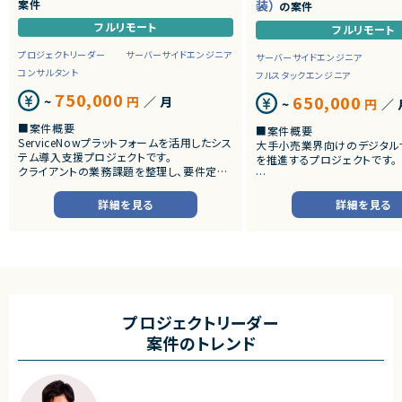
案件
装）
の案件
フルリモート
フルリモート
プロジェクトリーダー
サーバーサイドエンジニア
サーバーサイドエンジニア
コンサルタント
フルスタックエンジニア
750,000
650,000
~
円
／ 月
~
円
／ 
■案件概要
■案件概要
ServiceNowプラットフォームを活用したシス
大手小売業界向けのデジタル
テム導入支援プロジェクトです。
を推進するプロジェクトです。
クライアントの業務課題を整理し、要件定義
から設計・開発・テストまで一貫して担当いた
■プロダクトやサービスの概
だきます。
・店舗向けスマホアプリおよび
詳細を見る
詳細を見る
システムの継続的なエンハン
■業務内容
す。
・顧客との要件ヒアリングおよび要件定義
・既にサービス稼働中であり、
・ServiceNowを用いた業務システムの設
年単位で新機能追加や改善を
計、開発、テスト
ースしています。
・JavaScriptによるカスタマイズ開発
・ワークフロー設計および各種機能実装
■業務内容
・詳細設計書、テスト仕様書等のドキュメント
・要件整理および要件定義支
プロジェクトリーダー
作成
・バックエンドシステムの設計
案件のトレンド
・成果物レビューおよび品質管理
・コードレビューの実施
・開発メンバーへの技術支援、進捗管理
・リリース対応および品質向
・技術課題に対する検討、提案
■体制
・ステークホルダーとの調整お
・少人数体制でのプロジェクト推進