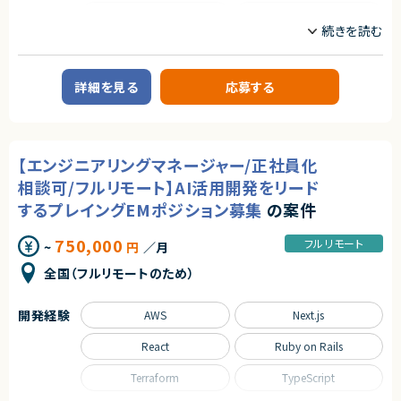
Python
React
Ruby on Rails
SQL
Spring
Spring Boot
詳細を見る
応募する
TypeScript
職種
【エンジニアリングマネージャー/正社員化
CTO/VPoE/テックリード
プロジェクトマネージャー
プロジェクトリーダー
インフラエンジニア/SRE
相談可/フルリモート】AI活用開発をリード
フロントエンドエンジニア
サーバーサイドエンジニア
するプレイングEMポジション募集
の案件
業務内容
750,000
フルリモート
~
円
／月
◆業務内容
日程調整を支援するSaaSプロダクトにおいて、企画・設計から改善まで、プ
全国（フルリモートのため）
ロダクト開発を主導していただくポジションです。
・顧客課題を起点とした機能設計・UX/UI設計
・開発テーマの優先順位付けおよび進行マネジメント
開発経験
AWS
Next.js
・技術的視点を活かした営業・カスタマーサポート支援
・障害対応や運用面の改善を含むプロダクト品質の担保
React
Ruby on Rails
・上記に付随する、経営・顧客・開発をつなぐ横断的な役割
◆応募者へのメッセージ
Terraform
TypeScript
多くのサービスが生まれては消える中で、ビジネスの基盤として長く使われ