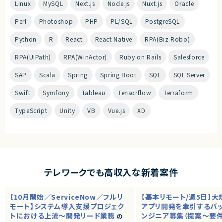
Linux
MySQL
Next.js
Node.js
Nuxt.js
Oracle
Perl
Photoshop
PHP
PL/SQL
PostgreSQL
Python
R
React
React Native
RPA(Biz Robo)
RPA(UiPath)
RPA(WinActor)
Ruby on Rails
Salesforce
SAP
Scala
Spring
Spring Boot
SQL
SQL Server
Swift
Symfony
Tableau
Tensorflow
Terraform
TypeScript
Unity
VB
Vue.js
XD
テレワークでも高収入な新着案件
【10月開始／ServiceNow／フルリ
【基本リモート/週5日】
モート】システム導入支援プロジェク
アプリ開発を牽引するバ
トにおける上流～開発リード業務
ンジニア募集（提案～要
の