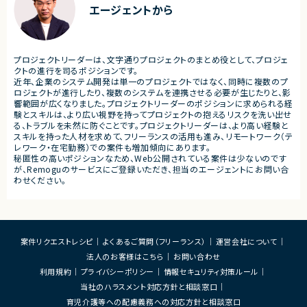
ケーション
エージェントから
・クライアントおよび開発メンバーとのコミュ
ニケーションあり
■募集背景
・サービスの継続的な機能拡
■募集背景
募集
プロジェクト拡大に伴う増員募集
プロジェクトリーダーは、文字通りプロジェクトのまとめ役として、プロジェ
■担当工程
クトの進行を司るポジションです。
・要件定義
近年、企業のシステム開発は単一のプロジェクトではなく、同時に複数のプ
・基本設計
ロジェクトが進行したり、複数のシステムを連携させる必要が生じたりと、影
・詳細設計
響範囲が広くなりました。プロジェクトリーダーのポジションに求められる経
・実装
験とスキルは、より広い視野を持ってプロジェクトの抱えるリスクを洗い出せ
・テスト
る、トラブルを未然に防ぐことです。プロジェクトリーダーは、より高い経験と
・リリース対応
スキルを持った人材を求めて、フリーランスの活用も進み、リモートワーク（テ
レワーク・在宅勤務）での案件も増加傾向にあります。
■その他補足
秘匿性の高いポジションなため、Web公開されている案件は少ないのです
・複数ベンダーによる混成チ
が、Remoguのサービスにご登録いただき、担当のエージェントにお問い合
・全体約100名規模の大型プ
わせください。
案件リクエストレシピ
よくあるご質問（フリーランス）
運営会社について
法人のお客様はこちら
お問い合わせ
利用規約
プライバシーポリシー
情報セキュリティ対策ルール
当社のハラスメント対応方針と相談窓口
育児介護等への配慮義務への対応方針と相談窓口