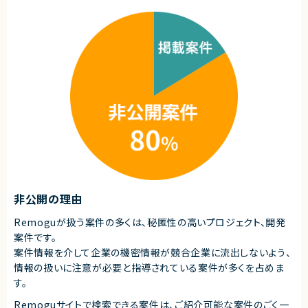
・プレイングマネージャーとして手も動かすポジション
な手法が使われ続けてきた領域でもあります。
・AI活用を前提とした開発体制
近年は、業務のデジタル化・生産性向上の流れを背景に、この分野自体が急
速に注目され、改善ニーズが顕在化しています。
求めるスキル
本サービスは、その中でも機能面・体験面の両方で優位性を持ち、将来的に
はビジネスに欠かせないインフラ的存在となるポテンシャルを備えていま
■必須スキル
す。
・Webアプリケーション開発の実務経験（設計〜実装〜運用まで一通り、言
語不問）
求めるスキル
・3名以上の開発チームのリード・マネジメント経験（育成・目標設定・評価へ
の関与）
◆スキル・経験
・アーキテクチャ設計・技術選定（ミドルウェア・SaaS含む）に意思決定者と
・Web／SaaSプロダクトにおけるPdMまたはそれに準ずる役割の経験
して関与した経験
（プロダクト企画、要件定義、改善サイクルへの継続的な関与）
・ビジネスサイド（PdM・営業・CS等）と合意形成しながらプロダクト開発を
・ユーザー課題を起点とした機能設計・仕様設計の経験
進めた経験
・UI/UXに関する基礎的な知識・判断力
・ビジネスレベルの日本語コミュニケーション（目安：日本語メインでの実務
・開発優先度の設計・ロードマップ策定の経験
経験3年以上）
・エンジニアと円滑にコミュニケーションできる技術理解
・関係者（営業・CS・経営層）と連携しながらプロダクトを推進した経験
■尚可スキル
・障害対応・運用改善など、プロダクト品質に責任を持った経験
・TypeScript / React / Next.js での開発経験（当社メイン技術スタック）
非公開の理由
・自ら課題を発見し、主体的に意思決定・推進できる姿勢
・Ruby on Rails 等でのバックエンド開発経験（既存プロダクトの改善に活
かせます）
契約形態
Remoguが扱う案件の多くは、秘匿性の高いプロジェクト、開発
・AWSインフラ設計・運用経験（ECS / Terraform / Docker）
案件です。
業務委託(準委任契約)
・Claude Code・GitHub Copilot等AIツールを活用した開発経験（組織へ
の展開経験は特に歓迎）
案件情報を介して企業の機密情報が競合企業に流出しないよう、
契約元
・新規事業・新プロダクトの0→1立ち上げ経験
情報の扱いに注意が必要と指導されている案件が多くを占めま
・採用活動への関与経験（スカウト・面接・採用基準の設計等）
株式会社LASSIC
す。
・育成制度づくり（オンボーディング、ラダー設計、勉強会運営など）に関与し
た経験
エージェントから
Remoguサイトで検索できる案件は、ご紹介可能な案件のごく一
・OSSコミュニティへの貢献や技術イベント登壇経験