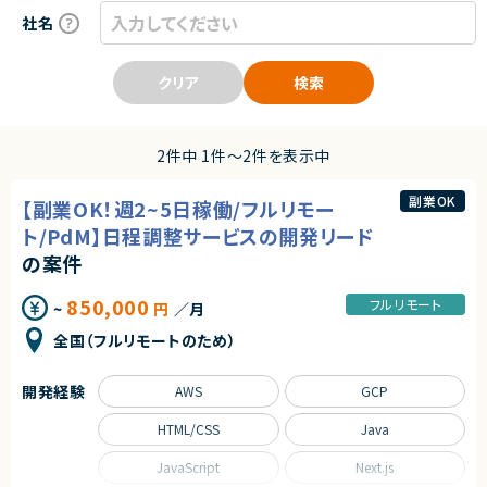
社名
クリア
検索
2件中 1件〜2件を表示中
副業OK
【副業OK！週2~5日稼働/フルリモー
ト/PdM】日程調整サービスの開発リード
の案件
850,000
フルリモート
~
円
／月
全国（フルリモートのため）
開発経験
AWS
GCP
HTML/CSS
Java
JavaScript
Next.js