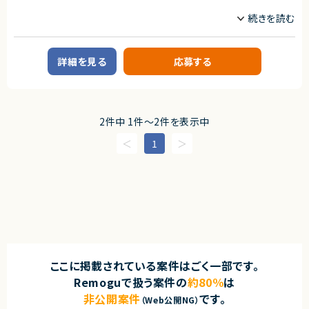
る存在になれるプロダクトは決して多くありません。
職種
本サービスは、まさにその可能性を持つプロダクトであり、さらにその中心メ
ンバーとして関われるフェーズは、まだ組織がコンパクトな「今」だけです。
CTO/VPoE/テックリード
プロジェクトマネージャー
自らの判断やアウトプットでプロダクトと事業を前進させ、社会に価値ある
プロジェクトリーダー
サーバーサイドエンジニア
仕組みを残したい方のチャレンジを歓迎します。
詳細を見る
応募する
業務内容
◆募集背景
■企業概要
事業成長を次の段階へ進めるにあたり、プロダクト開発体制および組織基
プロダクト開発と受託開発を並行して行うテクノロジー企業です。
盤を強化することを目的とした増員募集です。
■プロダクトやサービスの概要
◆会社・事業について
2件中 1件〜2件を表示中
・自社サービスとクライアントワークを通じた開発を展開
当社は、ビジネスシーンにおける日程調整業務を効率化するSaaSを自社で
・AIツールを活用した開発スタイルを標準化
企画・開発・提供しているスタートアップ企業です。
1
創業以来、外部資本に依存せず、継続的な売上成長と黒字経営を実現して
■業務内容
います。
・少人数チームのマネジメント、育成、評価
提供しているサービスは、機能性やユーザー体験の評価が高く、国内のみな
・開発プロセス改善やチームパフォーマンス向上
らず海外からも注目され、グローバルに利用が拡大しています。
・プロジェクト進行管理および技術的意思決定
・ビジネス側と連携したプロダクト価値の向上
◆プロダクトの特長
・採用や制度設計など組織づくりの実行
独自技術・特許を活用した他社にはない機能群
明確な差別化による高い市場競争力
■募集背景
大手企業から成長企業まで、幅広い業種での導入実績（数万社規模）
・組織拡大に伴うマネジメント体制強化
プロダクトとしての評価と実績がすでに確立されており、今後のスケールに
ここに掲載されている案件はごく一部です。
■担当工程
おいても大きな成長余地を持っています。
・要件定義〜運用保守まで一気通貫
Remoguで扱う案件の
約80％
は
◆マーケットの魅力
非公開案件
です。
■その他補足
（Web公開NG）
日程調整は、多くの人が日常的に行う業務である一方、長年にわたり非効率