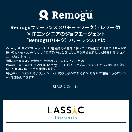
Remoguフリーランス×リモートワーク（テレワーク）
×ITエンジニアのジョブエージェント
「Remogu（リモグ）フリーランス」とは
Remogu（リモグ）フリーランスは、在宅勤務や地方に住んでいても東京の仕事にリモートで
携わりたいあなたのために、「希望条件に合致した仕事を営業代行として開拓する」ジョブ
エージェントです。
簡単な経歴情報と希望条件を連絡しておけば、あとは放置！
目前の仕事に専念していれば、Remogu（リモグ）のジョブエージェントが、あなたの希望に
合った仕事を探して営業活動を代行。
現在のプロジェクト終了後、スムーズに次の仕事へ移れるよう、あなたが活躍できるポジシ
ョンを開拓してきます。
©LASSIC Co., Ltd.
Presents