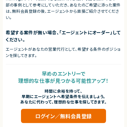
・フルリモートで働くことができます！
部の事例として参考にしていただき、
あなたのご希望に添った案件
・まだ少人数の成長フェーズにて、コアメンバーとして携わることができま
契約形態
は、無料会員登録の後、エージェントから直接ご紹介させてくださ
す！
業務委託(準委任契約)
い。
・自社SaaSプロダクトのリードに携わることができます！
契約元
希望する案件が無い場合、「エージェントにオーダー」して
株式会社LASSIC
ください。
エージェントから
◎ フルリモート×裁量労働で場所・時間に縛られない柔軟な働き方が可能
エージェントがあなたの営業代行として、希望する条件のポジショ
です！
ンを探してきます。
◎ コーディングとマネジメント両方に関われるため、技術力と組織力を同時
に伸ばせます！
◎ AI活用前提の開発環境で、次世代の開発スタイルを実践できます！
◎ 組織拡大フェーズのため、制度設計や文化づくりに深く関われます！
早めのエントリーで
理想的な仕事が見つかる可能性アップ！
時間に余裕を持って、
早期にエージェントへ希望条件を伝えましょう。
あなたに代わって、理想的な仕事を探してきます。
ログイン／無料会員登録