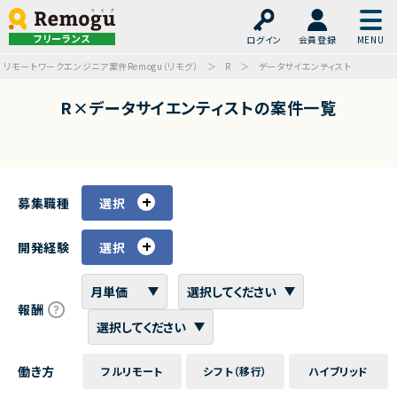
フリーランス
ログイン
会員登録
リモートワークエンジニア案件Remogu（リモグ）
R
データサイエンティスト
R×データサイエンティストの案件一覧
募集職種
選択
開発経験
選択
報酬
働き方
フルリモート
シフト（移行）
ハイブリッド