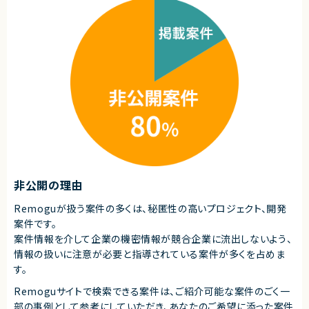
・金融分野、AI、データサイエンスへの興味・関心
【歓迎スキル・経験】
・Python / R / Java / PHP 等での開発経験
・生成AIを用いたサービス開発・リリース経験
・高度な数学（確率過程等）を用いた研究・開発経験
・大規模データ分析の実務経験
・クラウドサービスの設計・構築・運用経験
・データベース設計・運用経験
・会計処理に関する知識
・英語でのコミュニケーションスキル
【求める人物像】
・技術を使って社会を良くしたい方
・データで世の中の現象を解明したい方
・グローバル展開に挑戦したい方
・社会貢献性の高いプロダクト開発に関わりたい方
非公開の理由
・新しい技術・分野への探究心がある方
・セルフマネジメントができる方
Remoguが扱う案件の多くは、秘匿性の高いプロジェクト、開発
・顧客のリアルな声を大切にしたい方
案件です。
契約形態
案件情報を介して企業の機密情報が競合企業に流出しないよう、
業務委託(準委任契約)
情報の扱いに注意が必要と指導されている案件が多くを占めま
す。
契約元
Remoguサイトで検索できる案件は、ご紹介可能な案件のごく一
株式会社LASSIC
部の事例として参考にしていただき、
あなたのご希望に添った案件