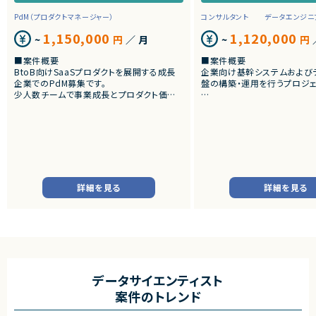
PdM（プロダクトマネージャー）
コンサルタント
データエンジニ
1,150,000
1,120,000
~
円
／ 月
~
円
■案件概要
■案件概要
BtoB向けSaaSプロダクトを展開する成長
企業向け基幹システムおよび
企業でのPdM募集です。
盤の構築・運用を行うプロジェ
少人数チームで事業成長とプロダクト価値
向上を推進しています。
■プロダクトやサービスの概
・SAP ECC 6.0およびSAP B
■プロダクトやサービスの概要
cks環境へのデータ連携・移行
・AI活用の業務効率化サービス
・EOSを迎えるSAP BW環境
・ワークフロー管理サービス
既存帳票出力ロジックのリプ
・業務管理サービス
す。
・オンライン認証関連サービス
・新規サービス開発プロジェクト
■業務内容
詳細を見る
詳細を見る
・SAP BWの既存データモデ
■業務内容
力ロジックの調査、分析
・担当プロダクトの課題設定、施策立案
・SAP ECC 6.0／SAP BWからD
・仕様策定、要件定義、開発ディレクション
へのデータ連携方式の設計
・開発からリリース後の改善施策推進
・ETL処理の基本設計、詳細
・ユーザーインタビューおよび定量データ分
書作成
析
・Databricks上での分析用
・仮説立案、検証、優先順位付け
び帳票出力基盤の構築
データサイエンティスト
・KPI設計、ロードマップ策定および運用
・各種データ検証、テスト対応
案件のトレンド
・エンジニア、デザイナー、CS、Biz、マーケテ
・周辺システムとのデータ連
ィングとの連携推進
装支援