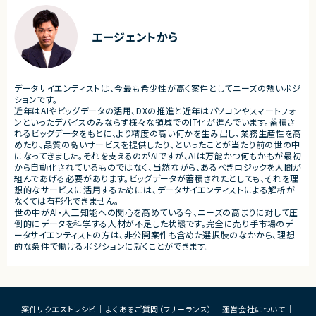
■募集背景
■その他補足
・既存サービス拡大および新規プロダクト強
・フルリモート勤務 （初日の
エージェントから
化に伴う体制増強
■担当工程
・要件定義
・仕様設計
データサイエンティストは、今最も希少性が高く案件としてニーズの熱いポジ
・プロダクト企画
ションです。
・開発推進
近年はAIやビッグデータの活用、DXの推進と近年はパソコンやスマートフォ
・運用改善
ンといったデバイスのみならず様々な領域でのIT化が進んでいます。蓄積さ
れるビッグデータをもとに、より精度の高い何かを生み出し、業務生産性を高
■その他補足
めたり、品質の高いサービスを提供したり、といったことが当たり前の世の中
・フルリモート勤務可能
になってきました。それを支えるのがAIですが、AIは万能かつ何もかもが最初
・10:15から朝会あり
から自動化されているものではなく、当然ながら、あるべきロジックを人間が
・長期参画前提案件
組んであげる必要があります。ビッグデータが蓄積されたとしても、それを理
想的なサービスに活用するためには、データサイエンティストによる解析が
なくては有形化できません。
世の中がAI・人工知能への関心を高めている今、ニーズの高まりに対して圧
倒的にデータを科学する人材が不足した状態です。完全に売り手市場のデ
ータサイエンティストの方は、非公開案件も含めた選択肢のなかから、理想
的な条件で働けるポジションに就くことができます。
案件リクエストレシピ
よくあるご質問（フリーランス）
運営会社について