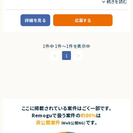
業務内容
【案件概要】
FinTechサービスにおけるデータサイエンス／AIエンジニアポジションです。
詳細を見る
応募する
先端のAI技術・データサイエンス技術を活用し、為替リスクという金融領域
の社会課題を解決するプロダクト開発に携わります。
今後アジアを皮切りに海外展開も予定しており、グローバル展開を見据えた
開発に関われる環境です。
【業務内容】
1件中 1件〜1件を表示中
技術部門にて、以下のようなデータサイエンス・AI関連業務を担当します。
・為替リスクヘッジアルゴリズムの開発
1
・自社FinTechサービスのバックエンドデータ処理開発
・顧客向けデータ分析・コンサルティング業務
・生成AIを活用した社内業務効率化の企画・実装
・顧客のサービス利用状況を把握する仕組みの自動化
・課題発見から、データ分析、モデル設計、実装・導入までの一連の業務
それぞれの専門分野を持ちながら、課題解決型の開発に主体的に取り組ん
でいただきます。
求めるスキル
ここに掲載されている案件はごく一部です。
【必須スキル・経験】
Remoguで扱う案件の
約80％
は
・プログラミング経験（目安：1年以上）
※言語・開発規模不問／自主学習レベルも可
非公開案件
です。
（Web公開NG）
・データ分析の基礎知識・経験
（統計・機械学習／自主学習レベルも可）