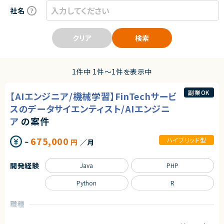
社名
クリア
検索
1件中 1件〜1件を表示中
副業OK
【AIエンジニア/機械学習】FinTechサービ
スのデータサイエンティスト/AIエンジニ
ア
の案件
675,000
ハイブリッド型
~
円
／月
開発経験
Java
PHP
Python
R
職種
データサイエンティスト
サーバーサイドエンジニア