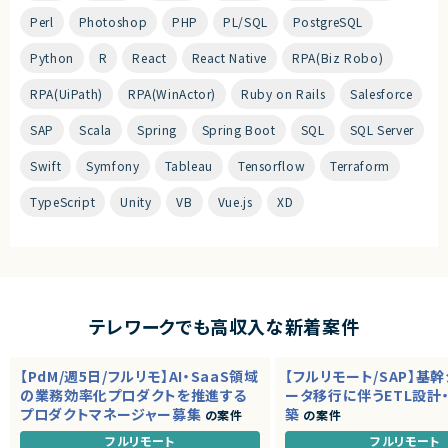
Perl
Photoshop
PHP
PL/SQL
PostgreSQL
Python
R
React
React Native
RPA(Biz Robo)
RPA(UiPath)
RPA(WinActor)
Ruby on Rails
Salesforce
SAP
Scala
Spring
Spring Boot
SQL
SQL Server
Swift
Symfony
Tableau
Tensorflow
Terraform
TypeScript
Unity
VB
Vue.js
XD
テレワークでも高収入な新着案件
【PdM/週5日/フルリモ】AI・SaaS領域
【フルリモート/SAP】基
の業務効率化プロダクトを推進する
ータ移行に伴うETL設計
プロダクトマネージャー募集
築
の案件
の案件
フルリモート
フルリモート