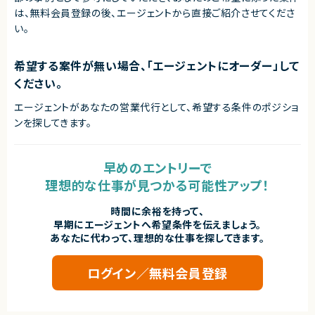
エージェントから
は、無料会員登録の後、エージェントから直接ご紹介させてくださ
★ 為替リスクという社会性の高い金融課題に、AI・データサイエンスで直接
い。
アプローチできます
★ 課題発見〜分析〜モデル設計〜実装まで一気通貫で関われ、裁量の大き
い開発環境です
希望する案件が無い場合、「エージェントにオーダー」して
★ 生成AI活用やアルゴリズム開発など、先端技術を実サービスで試せるポ
ジションです
ください。
★ アジアを皮切りにした海外展開を見据え、グローバル志向のプロダクト開
発に携われます
エージェントがあなたの営業代行として、希望する条件のポジショ
ンを探してきます。
早めのエントリーで
理想的な仕事が見つかる可能性アップ！
時間に余裕を持って、
早期にエージェントへ希望条件を伝えましょう。
あなたに代わって、理想的な仕事を探してきます。
ログイン／無料会員登録