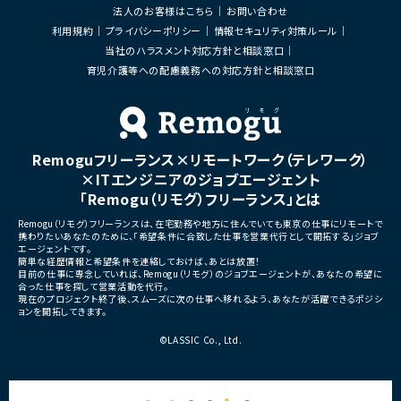
法人のお客様はこちら
お問い合わせ
利用規約
プライバシーポリシー
情報セキュリティ対策ルール
当社のハラスメント対応方針と相談窓口
育児介護等への配慮義務への対応方針と相談窓口
Remoguフリーランス×リモートワーク（テレワーク）
×ITエンジニアのジョブエージェント
「Remogu（リモグ）フリーランス」とは
Remogu（リモグ）フリーランスは、在宅勤務や地方に住んでいても東京の仕事にリモートで
携わりたいあなたのために、「希望条件に合致した仕事を営業代行として開拓する」ジョブ
エージェントです。
簡単な経歴情報と希望条件を連絡しておけば、あとは放置！
目前の仕事に専念していれば、Remogu（リモグ）のジョブエージェントが、あなたの希望に
合った仕事を探して営業活動を代行。
現在のプロジェクト終了後、スムーズに次の仕事へ移れるよう、あなたが活躍できるポジシ
ョンを開拓してきます。
©LASSIC Co., Ltd.