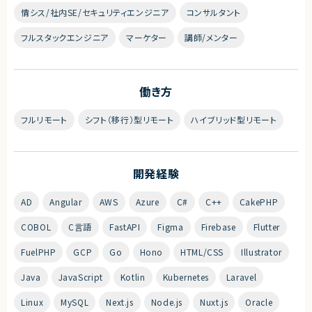
情シス/社内SE/セキュリティエンジニア
コンサルタント
フルスタックエンジニア
マーケター
講師/メンター
働き方
フルリモート
シフト（移行）型リモート
ハイブリッド型リモート
開発経験
AD
Angular
AWS
Azure
C#
C++
CakePHP
COBOL
C言語
FastAPI
Figma
Firebase
Flutter
FuelPHP
GCP
Go
Hono
HTML/CSS
Illustrator
Java
JavaScript
Kotlin
Kubernetes
Laravel
Linux
MySQL
Next.js
Node.js
Nuxt.js
Oracle