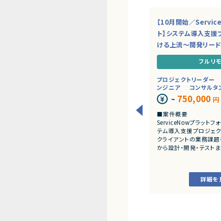
【10月開始／Servi
ト】システム導入支援
ける上流～開発リー
フルリ
プロジェクトリーダー
ンジニア
コンサルタ
750,000
~
円
■案件概要
ServiceNowプラッ
テム導入支援プロジェク
クライアントの業務課題
から設計・開発・テスト
だきます。
■業務内容
詳細を
・顧客との要件ヒアリ
・ServiceNowを用
開発、テスト
・JavaScriptによる
・ワークフロー設計お