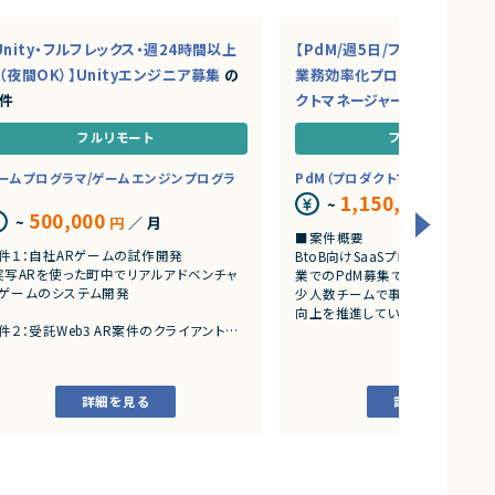
Unity・フルフレックス・週24時間以上
【PdM/週5日/フルリモ】AI・S
（夜間OK）】Unityエンジニア募集
の
業務効率化プロダクトを推進
件
クトマネージャー募集
の案件
フルリモート
フルリモート
ームプログラマ/ゲームエンジンプログラ
PdM（プロダクトマネージャー）
1,150,000
~
円
／ 月
500,000
~
円
／ 月
■案件概要
件１：自社ARゲームの試作開発
BtoB向けSaaSプロダクトを展
実写ARを使った町中でリアルアドベンチャ
業でのPdM募集です。
ゲームのシステム開発
少人数チームで事業成長とプロダ
向上を推進しています。
件２：受託Web3 AR案件のクライアント開
■プロダクトやサービスの概要
アートとARをつかったWeb3案件
・AI活用の業務効率化サービス
・ワークフロー管理サービス
詳細を見る
詳細を見る
・業務管理サービス
・オンライン認証関連サービス
・新規サービス開発プロジェクト
■業務内容