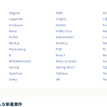
Angular
AWS
Az
CakePHP
COBOL
C
Firebase
Flutter
Fu
Hono
HTML/CSS
Il
Kotlin
Kubernetes
La
Next.js
Node.js
Nu
Photoshop
PHP
PL
R
React
Re
RPA(WinActor)
Ruby on Rails
Sa
Spring
Spring Boot
S
Symfony
Tableau
Te
Unity
VB
Vu
入な新着案件