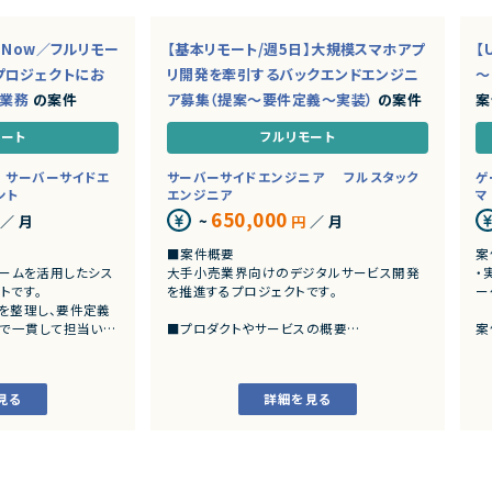
ceNow／フルリモー
【基本リモート/週5日】大規模スマホアプ
【
プロジェクトにお
リ開発を牽引するバックエンドエンジニ
～
ド業務
の案件
ア募集（提案～要件定義～実装）
の案件
案
モート
フルリモート
サーバーサイドエ
サーバーサイドエンジニア
フルスタック
ゲ
ント
エンジニア
マ
650,000
／ 月
~
円
／ 月
■案件概要
案
トフォームを活用したシス
大手小売業界向けのデジタルサービス開発
・
トです。
を推進するプロジェクトです。
ー
を整理し、要件定義
まで一貫して担当いた
■プロダクトやサービスの概要
案
・店舗向けスマホアプリおよびバックエンド
発
システムの継続的なエンハンス開発案件で
・
す。
見る
詳細を見る
ングおよび要件定義
・既にサービス稼働中であり、数ヶ月から半
いた業務システムの設計、
年単位で新機能追加や改善を継続的にリリ
ースしています。
カスタマイズ開発
よび各種機能実装
■業務内容