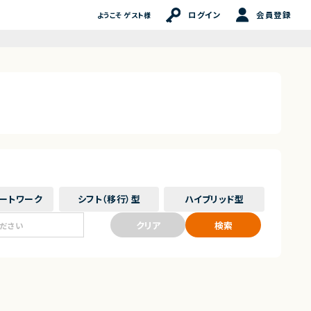
ログイン
会員登録
ようこそ ゲスト様
ート
ワーク
シフト（移行）
型
ハイブリッド
型
クリア
検索