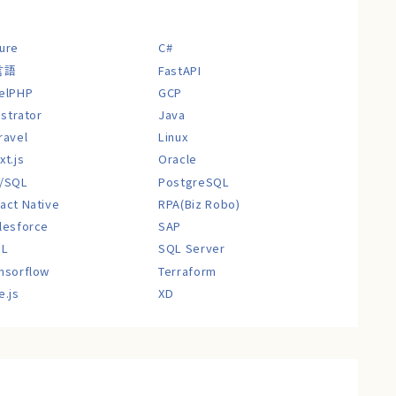
ure
C#
言語
FastAPI
elPHP
GCP
lustrator
Java
ravel
Linux
xt.js
Oracle
/SQL
PostgreSQL
act Native
RPA(Biz Robo)
lesforce
SAP
QL
SQL Server
nsorflow
Terraform
e.js
XD