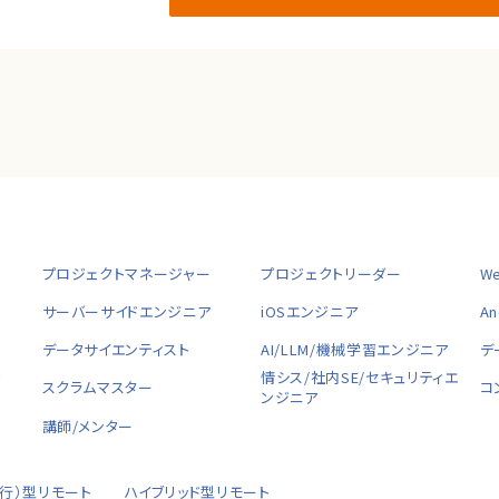
プロジェクトマネージャー
プロジェクトリーダー
W
サーバーサイドエンジニア
iOSエンジニア
A
データサイエンティスト
AI/LLM/機械学習エンジニア
デ
ャ
情シス/社内SE/セキュリティエ
スクラムマスター
コ
ンジニア
講師/メンター
移行）型リモート
ハイブリッド型リモート