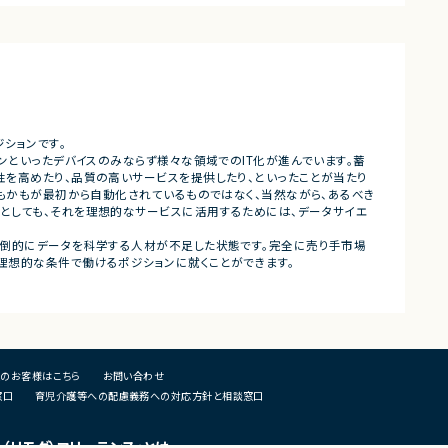
・担当プロダクトの課題設定、施
・仕様策定、要件定義、開発ディレ
・開発からリリース後の改善施策
・ユーザーインタビューおよび定
析
・仮説立案、検証、優先順位付け
・KPI設計、ロードマップ策定およ
・エンジニア、デザイナー、CS、Bi
ングとの連携推進
ションです。
ォンといったデバイスのみならず様々な領域でのIT化が進んでいます。蓄
■募集背景
性を高めたり、品質の高いサービスを提供したり、といったことが当たり
・既存サービス拡大および新規プ
何もかもが最初から自動化されているものではなく、当然ながら、あるべき
化に伴う体制増強
としても、それを理想的なサービスに活用するためには、データサイエ
■担当工程
圧倒的にデータを科学する人材が不足した状態です。完全に売り手市場
・要件定義
理想的な条件で働けるポジションに就くことができます。
・仕様設計
・プロダクト企画
・開発推進
・運用改善
■その他補足
のお客様はこちら
お問い合わせ
・フルリモート勤務可能
窓口
育児介護等への配慮義務への対応方針と相談窓口
・10:15から朝会あり
・長期参画前提案件
u（リモグ）フリーランス」とは