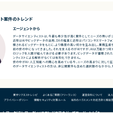
様書等のドキュメント
・要件整理および要件定義支援
・バックエンドシステムの設計、実装、テスト
び品質管理
・コードレビューの実施
支援、進捗管理
・リリース対応および品質向上活動
ト
案件のトレンド
・技術課題に対する検討、提案、改善推進
・ステークホルダーとの調整およびコミュニ
ェクト推進
ケーション
エージェントから
発メンバーとのコミュ
■募集背景
データサイエンティストは、今最も希少性が高く案件としてニーズの熱いポジ
・サービスの継続的な機能拡張に伴う増員募
近年はAIやビッグデータの活用、DXの推進と近年はパソコンやスマートフ
集
積されるビッグデータをもとに、より精度の高い何かを生み出し、業務生産
う増員募集
前の世の中になってきました。それを支えるのがAIですが、AIは万能かつ
■担当工程
ロジックを人間が組んであげる必要があります。ビッグデータが蓄積された
・要件定義
ンティストによる解析がなくては有形化できません。
・基本設計
世の中がAI・人工知能への関心を高めている今、ニーズの高まりに対して
・詳細設計
のデータサイエンティストの方は、非公開案件も含めた選択肢のなかから、
・実装
・テスト
・リリース対応
■その他補足
・複数ベンダーによる混成チーム体制
案件リクエストレシピ
よくあるご質問（フリーランス）
運営会社について
法人
・全体約100名規模の大型プロジェクト
プライバシーポリシー
情報セキュリティ対策ルール
当社のハラスメント対応方針と相談
ートワーク（テレワーク）
×ITエンジニアのジョブエージェント
「Remog