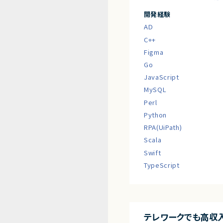
開発経験
AD
C++
Figma
Go
JavaScript
MySQL
Perl
Python
RPA(UiPath)
Scala
Swift
TypeScript
テレワークでも高収