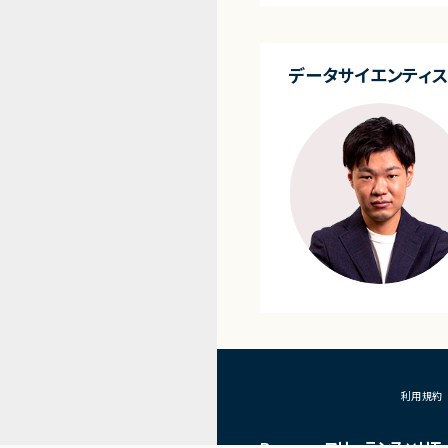
・詳細設計書、テスト仕
作成
・成果物レビューおよ
・開発メンバーへの技術
データサイエンティス
■体制
・少人数体制でのプロジ
・クライアントおよび開
ニケーションあり
■募集背景
プロジェクト拡大に伴
利用規約
Remoguフリーランス×リモ