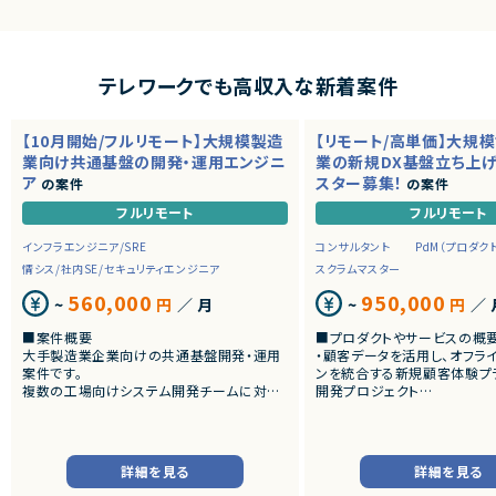
テレワークでも高収入な新着案件
【10月開始/フルリモート】大規模製造
【リモート/高単価】大規
業向け共通基盤の開発・運用エンジニ
業の新規DX基盤立ち上
ア
スター募集！
の案件
の案件
フルリモート
フルリモート
インフラエンジニア/SRE
コンサルタント
PdM（プロダク
情シス/社内SE/セキュリティエンジニア
スクラムマスター
560,000
950,000
~
円
／ 月
~
円
／ 
■案件概要
■プロダクトやサービスの概
大手製造業企業向けの共通基盤開発・運用
・顧客データを活用し、オフラ
案件です。
ンを統合する新規顧客体験プ
複数の工場向けシステム開発チームに対し、
開発プロジェクト
CI/CD、監視、通知、認証・認可などの共通機
能を提供するプラットフォームの設計・構築・
■業務内容
運用を担当いただきます。
・チームにおける心理的安全
スクラムイベントの最適化・フ
詳細を見る
詳細を見る
■業務内容
ン