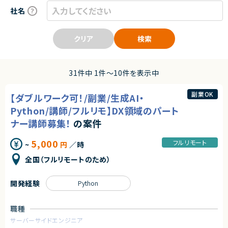
社名
クリア
検索
31件中 1件〜10件を表示中
副業OK
【ダブルワーク可！/副業/生成AI・
Python/講師/フルリモ】DX領域のパート
ナー講師募集！
の案件
5,000
フルリモート
~
円
／時
全国（フルリモートのため）
開発経験
Python
職種
サーバーサイドエンジニア