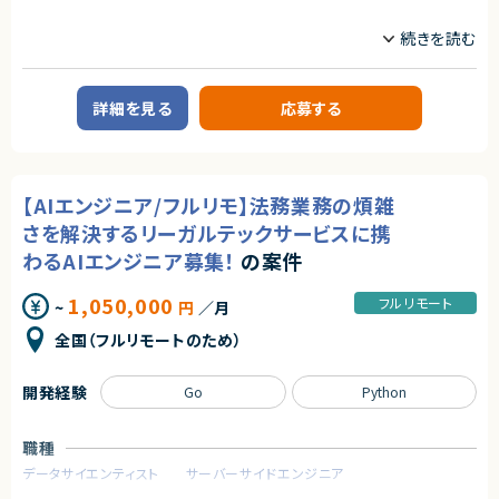
業務内容
【企業概要】
教育を軸に人材領域で企業のDXを支援しており、
これまで15万人以上の受講生から約1,000社の企業の DX 推進をサポート
してきた企業様です。
詳細を見る
応募する
企業のDX推進を実現するために、人材の要件定義から育成ロードマップの
策定、アセスメント・スキル可視化など様々なサービスからその他、AI モデル
の受託開発やコンサルティング、AI・データサイエンスに特化した社会人向け
スクールも運営しています。
これまでに受講⽣ 15万名以上、クライアント 1000 社以上に研修を提供し
【AIエンジニア/フルリモ】法務業務の煩雑
てきた実績がございます。
さを解決するリーガルテックサービスに携
【業務概要】
わるAIエンジニア募集！
の案件
個社向け企業研修のメイン講師業務またはサポーター業務。講義はメイン
講師とサポート役の講師により進行。
まずはサポート役として参画し、業務に慣れてきたらメイン講師としてご登
1,050,000
フルリモート
~
円
／月
壇いただきます。
研修は基本的に法人のお客様に向けて実施しております。
全国（フルリモートのため）
・稼働日数：シフト制/毎月変動有
※前月/前々月に翌月の稼働可能日時を回収
※本業に合わせて柔軟に調整が可能
開発経験
Go
Python
※現在ご参画されている講師の方々は月1~4回程度のご登壇をされており
ます。
・稼働時間帯：平日日中（9:30~17:30）
職種
※講座のほとんどが自宅からのオンライン形式のため、リモートワークが基
データサイエンティスト
サーバーサイドエンジニア
本です。