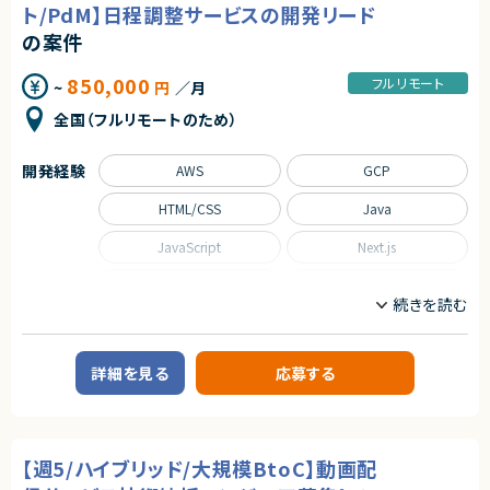
【業務内容】
ト/PdM】日程調整サービスの開発リード
・クラウドサービスの設計・構築・運用経験
■AI・バックエンド開発
・データベース設計・運用経験
・Pythonによる業務ロジックおよびAPIの設計・開発
の案件
・会計処理に関する知識
・Azure OpenAI Serviceを活用したRAG（検索拡張生成）/AIエージェント
・英語でのコミュニケーションスキル
の実装
850,000
フルリモート
~
円
／月
・ベクトルDBを含む、パフォーマンスを考慮したDB設計・構築
【求める人物像】
■インフラ・自動化（IaC／DevOps）
・技術を使って社会を良くしたい方
全国（フルリモートのため）
・Terraformを用いたAzure環境（Dev／Stg／Prod）の構築・コード管理
・データで世の中の現象を解明したい方
・Azure DevOpsによるCI/CDパイプライン構築・運用
・グローバル展開に挑戦したい方
・開発・デプロイプロセスの自動化推進
・社会貢献性の高いプロダクト開発に関わりたい方
開発経験
AWS
GCP
■アジャイルな検証と改善
・新しい技術・分野への探究心がある方
・短期間（1～3か月）でのプロトタイプ実装 → ユーザー検証 → フィード
・セルフマネジメントができる方
HTML/CSS
Java
バック反映」
・顧客のリアルな声を大切にしたい方
・ビジネスサイド・現場メンバーとの対話を通じた技術的実現性の検討お
よび仕様策定支援
JavaScript
Next.js
契約形態
■チーム開発
・GitHubを用いたPRベースの開発
業務委託(準委任契約)
Python
React
・コードレビュー、技術ナレッジ共有
契約元
Ruby on Rails
SQL
求めるスキル
株式会社LASSIC
Spring
Spring Boot
※ご応募の際に以下の経験有無についてコメントいただけますと選考がス
詳細を見る
応募する
ムーズに進められます。
エージェントから
【必須スキル】
TypeScript
★ 為替リスクという社会性の高い金融課題に、AI・データサイエンスで直接
・Pythonでの開発経験
アプローチできます
・生成AI（RAG、ベクトル検索等）を含むDB設計・構築経験（パフォーマンス／
職種
★ 課題発見〜分析〜モデル設計〜実装まで一気通貫で関われ、裁量の大き
スケーラビリティ考慮）
い開発環境です
【週5/ハイブリッド/大規模BtoC】動画配
・Azure上でのシステム構築・運用経験
CTO/VPoE/テックリード
プロジェクトマネージャー
★ 生成AI活用やアルゴリズム開発など、先端技術を実サービスで試せるポ
・Git／GitHubを用いたチーム開発経験（ブランチ戦略、PRレビューの理解）
プロジェクトリーダー
インフラエンジニア/SRE