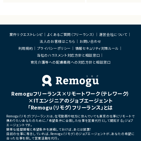
・共通基盤の設計・構築・運用
・自己組織化されたクロスファ
・CI/CD環境の整備および改善
チームとなるためのコーチン
・監視・通知基盤の構築、運用改善
・開発障害の早期発見および
・認証・認可基盤の設計・運用
の構築
・Kubernetesを中心としたコンテナ基盤の
・ビジネスアイデアのMVPへ
運用・改善
支援
・OSS製品の調査、技術検証、導入支援
・実装可能なPBIへの落とし
案件リクエストレシピ
よくあるご質問（フリーランス）
運営会社について
・SREの観点からの信頼性向上施策の企画・
クログ管理支援
実施
・非エンジニアPOへの技術的
法人のお客様はこちら
お問い合わせ
・開発チーム向けプラットフォームの改善お
の翻訳支援
利用規約
プライバシーポリシー
情報セキュリティ対策ルール
よび運用支援
・ゴールやスコープのチーム
当社のハラスメント対応方針と相談窓口
・他スクラムマスターとのナレ
■募集背景
織的なアジャイル推進施策の
育児介護等への配慮義務への対応方針と相談窓口
・工場向けシステム開発チームの生産性向
上および開発効率改善のため
■募集背景
・顧客体験を統合する新規プラ
■担当工程
立ち上げに伴う体制強化
・要件整理、設計、構築、運用改善、運用保守
・アジャイル文化の浸透およ
の成長促進
Remoguフリーランス×リモートワーク（テレワーク）
■その他補足
×ITエンジニアのジョブエージェント
・フルリモート勤務 （初日のみ田町へ出社の
■担当工程
可能性あり）
・要件定義
「Remogu（リモグ）フリーランス」とは
・OSSを積極的に活用する環境です
・プロダクト企画支援
・スクラム運営
Remogu（リモグ）フリーランスは、在宅勤務や地方に住んでいても東京の仕事にリモートで
携わりたいあなたのために、「希望条件に合致した仕事を営業代行として開拓する」ジョブ
・開発プロセス改善
エージェントです。
・組織改善
簡単な経歴情報と希望条件を連絡しておけば、あとは放置！
目前の仕事に専念していれば、Remogu（リモグ）のジョブエージェントが、あなたの希望に
合った仕事を探して営業活動を代行。