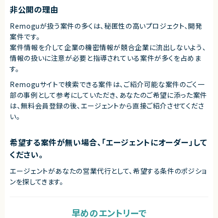
・スクレイピングの開発経験半年以上
非公開の理由
・開発メンバーのマネージメント経験
・クラウドサービスのコスト削減経験
Remoguが扱う案件の多くは、秘匿性の高いプロジェクト、開発
・大規模バッチ処理の開発経験
案件です。
・稼働中サービスの保守開発経験
案件情報を介して企業の機密情報が競合企業に流出しないよう、
契約形態
情報の扱いに注意が必要と指導されている案件が多くを占めま
業務委託(準委任契約)
す。
契約元
Remoguサイトで検索できる案件は、ご紹介可能な案件のごく一
株式会社LASSIC
部の事例として参考にしていただき、
あなたのご希望に添った案件
は、無料会員登録の後、エージェントから直接ご紹介させてくださ
エージェントから
い。
★ゆくゆく正社員というキャリアの可能性があるお客様です。
★チーム規模は15名程度で、自分の貢献がダイレクトに成果につながるこ
とを実感できます。
希望する案件が無い場合、「エージェントにオーダー」して
★ご希望によりチーム管理などマネジメントのキャリアを積むことも可能。
★Xでは毎日数100件プロダクトに関するポストがあるので、自分が関わる
ください。
サービスへのダイレクトな反応を見ることができます。
エージェントがあなたの営業代行として、希望する条件のポジショ
ンを探してきます。
早めのエントリーで