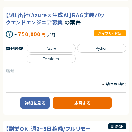
・RPAやPython等を用いた業務効率化の経験
開発に関われる環境です。
・経営企画、事業管理領域での実務経験
株式会社LASSIC
【週1出社/Azure×生成AI】RAG実装バッ
【業務内容】
エージェントから
技術部門にて、以下のようなデータサイエンス・AI関連業務を担当します。
契約形態
クエンドエンジニア募集
の案件
★自由な働き方が可能！（稼働をある程度自由に調整可能）
・為替リスクヘッジアルゴリズムの開発
業務委託(準委任契約)
★オンラインでの講義多数！
・自社FinTechサービスのバックエンドデータ処理開発
★講師未経験可能！
750,000
・顧客向けデータ分析・コンサルティング業務
ハイブリッド型
~
円
／月
契約元
・生成AIを活用した社内業務効率化の企画・実装
・顧客のサービス利用状況を把握する仕組みの自動化
株式会社LASSIC
・課題発見から、データ分析、モデル設計、実装・導入までの一連の業務
開発経験
Azure
Python
エージェントから
それぞれの専門分野を持ちながら、課題解決型の開発に主体的に取り組ん
Terraform
★ 管理会計の中核業務に関与し、経営判断を支えるやりがいのあるポジシ
でいただきます。
ョンです
└ 予実管理・原価管理・KPI設計など、業績管理全般に深く携われます
職種
求めるスキル
★ mcframe×BI活用で、業務改善・可視化スキルを高められる案件です
インフラエンジニア/SRE
サーバーサイドエンジニア
【必須スキル・経験】
└ ExcelやPower BIを用いた分析・レポーティング経験を活かせます
・プログラミング経験（目安：1年以上）
※言語・開発規模不問／自主学習レベルも可
業務内容
・データ分析の基礎知識・経験
【案件概要】
（統計・機械学習／自主学習レベルも可）
生成AI（RAG）実装 × Azure基盤構築エンジニア募集案件です。
・金融分野、AI、データサイエンスへの興味・関心
詳細を見る
応募する
現場課題を迅速に検証するため、PoC／MVP開発を内製で推進する体制強
化が目的となります。
【歓迎スキル・経験】
要件が固まりきっていない初期フェーズから、手を動かしながら形にしていく
・Python / R / Java / PHP 等での開発経験
開発スタイルで、1～3か月単位の短いサイクルで検証と改善を回すアジャイ
・生成AIを用いたサービス開発・リリース経験
ル開発が特徴です。
・高度な数学（確率過程等）を用いた研究・開発経験
副業OK
【副業OK！週2~5日稼働/フルリモー
・大規模データ分析の実務経験