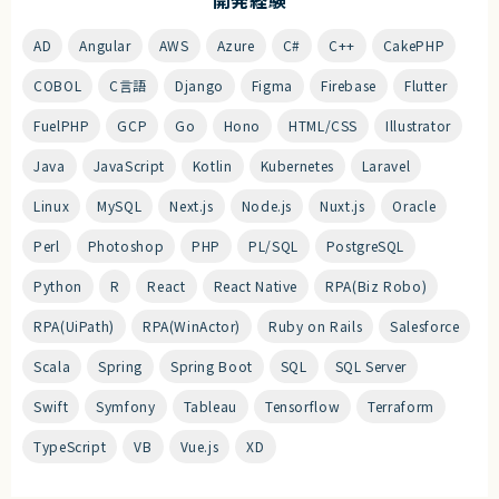
AD
Angular
AWS
Azure
C#
C++
CakePHP
COBOL
C言語
Django
Figma
Firebase
Flutter
FuelPHP
GCP
Go
Hono
HTML/CSS
Illustrator
Java
JavaScript
Kotlin
Kubernetes
Laravel
Linux
MySQL
Next.js
Node.js
Nuxt.js
Oracle
Perl
Photoshop
PHP
PL/SQL
PostgreSQL
Python
R
React
React Native
RPA(Biz Robo)
RPA(UiPath)
RPA(WinActor)
Ruby on Rails
Salesforce
Scala
Spring
Spring Boot
SQL
SQL Server
Swift
Symfony
Tableau
Tensorflow
Terraform
TypeScript
VB
Vue.js
XD