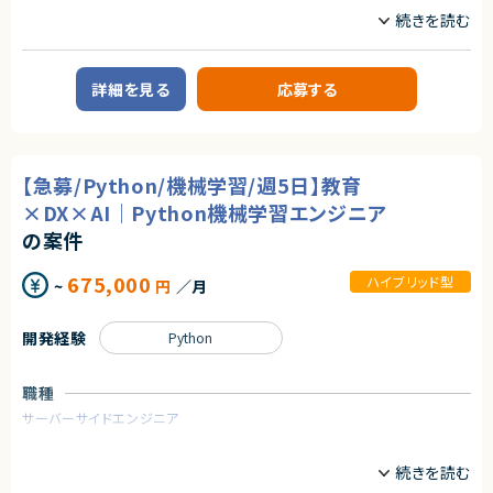
業務委託(準委任契約)
約30名以上
業務内容
契約元
求めるスキル
【企業概要】
株式会社LASSIC
【必須スキル】
教育を軸に人材領域で企業のDXを支援しており、
詳細を見る
応募する
・Python を用いた基礎的なプログラミング技術
これまで15万人以上の受講生から約1,000社の企業の DX 推進をサポート
エージェントから
・機械学習ライブラリの使用経験
してきた企業様です。
・scikit-learn
企業のDX推進を実現するために、人材の要件定義から育成ロードマップの
★少人数精鋭チーム
・SciPy など
策定、アセスメント・スキル可視化など様々なサービスからその他、AI モデル
裁量をもってやりがいを感じながら開発を進めていきたい方におすすめで
・ディープラーニングフレームワークの使用経験
の受託開発やコンサルティング、AI・データサイエンスに特化した社会人向け
す！
【急募/Python/機械学習/週5日】教育
・PyTorch
スクールも運営しています。
・TensorFlow など
これまでに受講⽣ 15万名以上、クライアント 1000 社以上に研修を提供し
★社会的意義が高い！
×DX×AI｜Python機械学習エンジニア
・画像処理技術の経験
てきた実績がございます。
法務DX・リーガルテック市場は急成長中で、社会的インパクトが大きいPJで
・TorchVision を用いた画像分類、物体検知、セグメンテーション
の案件
す。
・トランスフォーマーモデルの理解
【業務概要】
・BERT
個社向け企業研修のメイン講師業務またはサポーター業務。講義はメイン
★キャリア価値が高い！
675,000
ハイブリッド型
~
円
／月
・GPTなど
講師とサポート役の講師により進行。
AI×リーガルテックという希少な領域で専門性を磨けるうえ、
・生成AIモデルの実務活用経験
まずはサポート役として参画し、業務に慣れてきたらメイン講師としてご登
大規模言語モデルの実運用経験は、今後の市場価値が非常に高いので市場
壇いただきます。
価値を高めることができるPJ。
開発経験
Python
【尚可スキル】
研修は基本的に法人のお客様に向けて実施しております。
・講師経験
・稼働日数：シフト制/毎月変動有
- 人に分かりやすく教える力のある方
※前月/前々月に翌月の稼働可能日時を回収
職種
- 初対面の方と柔軟にコミュニケーション取られる方
※本業に合わせて柔軟に調整が可能
※現在ご参画されている講師の方々は月1~4回程度のご登壇をされており
サーバーサイドエンジニア
ます。
契約形態
・稼働時間帯：平日日中（9:30~17:30）
業務内容
業務委託(準委任契約)
※講座のほとんどが自宅からのオンライン形式のため、リモートワークが基
本です。
【企業概要】