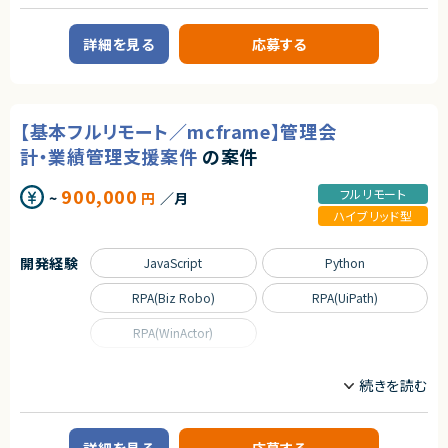
契約元
教育を軸に人材領域で企業のDXを支援しており、
①研修のサポート業務
これまで15万人以上の受講生から約1,000社の企業の DX 推進をサポート
株式会社LASSIC
- 受講者からの質問の対応や、トラブルが発生した受講生に対してサポート
してきた企業様です。
詳細を見る
応募する
を行います。
企業のDX推進を実現するために、人材の要件定義から育成ロードマップの
エージェントから
- グループワークなどを行う際に、進捗の確認や技術的なアドバイスを行い
策定、アセスメント・スキル可視化など様々なサービスからその他、AI モデル
★自由な働き方が可能！（稼働をある程度自由に調整可能）
ます。
の受託開発やコンサルティング、AI・データサイエンスに特化した社会人向け
★オンラインでの講義多数！
スクールも運営しています。
★講師未経験可能！
②研修の登壇業務
これまでに受講⽣ 15万名以上、クライアント 1000 社以上に研修を提供し
【基本フルリモート／mcframe】管理会
- 自社開発した資料・講義進行に従って研修を主導します。（講義、演習・グル
てきた実績がございます。
ープワークのファシリテーション）
計・業績管理支援案件
の案件
【業務概要】
【ご参画後の流れ】
AI受託開発の事業部にて、開発をお願いします。
900,000
フルリモート
~
円
／月
オンボーディング＞アセスメントテスト複数回＞メイン稼働開始（3~6か月程
受託開発の為、アサインするプロジェクトによって異なります。
度）
＜参考案件＞
ハイブリッド型
・投稿・共有の場を提供するWebシステム。
【お願いする講座】※最低一つはご登壇を目指していただきます。
・UI/UXを強化するため、過去の成功例・失敗例を自然言語で検索・対話でき
・DX デザイン思考・課題抽出コース
る仕組みを導入（LLM活用）。
開発経験
JavaScript
Python
・DX ビジネス企画立案コース
・「要件定義のみ受注」ではなく、次のステップとしてプロトタイプ開発を提案
・DX プロジェクトマネジメントコース
中。
RPA(Biz Robo)
RPA(UiPath)
・データサイエンス活用コース
・人員が確保できれば、11月から開始可能。
・ディープラーニングハンズオン
・LLMと接続できるWebアプリケーションを前提。
RPA(WinActor)
・データサイエンス実践コース
・機械学習実践コース
【補足】
・データエンジニアリング入門コース
業務委託で参画後、正社員としての採用についても前向きな企業様です。
職種
・SQL 入門コース
データサイエンティスト
プロジェクトマネージャー
・データエンジニアリング実践コース
求めるスキル
プロジェクトリーダー
・生成 AI 活用コース
【必須スキル】
・Webアプリケーションの設計・開発経験