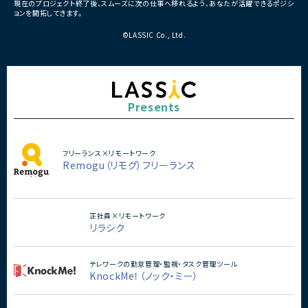
現在のプロジェクト終了後、スムーズに次の仕事へ移れるよう、あなたが活躍できるポジシ
ョンを開拓してきます。
©LASSIC Co., Ltd.
Presents
フリーランス×リモートワーク
Remogu（リモグ）フリーランス
正社員×リモートワーク
リラシク
テレワークの勤怠管理・監視・タスク管理ツール
KnockMe！（ノック・ミー）