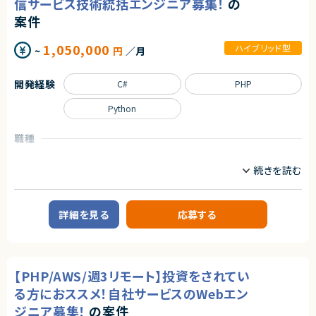
信サービス技術統括エンジニア募集！
の
ジションです
・ソリューション設計・アーキテクチャ設計経験
フロントエンドエンジニア
サーバーサイドエンジニア
★ アジアを皮切りにした海外展開を見据え、グローバル志向のプロダクト開
案件
・生成AIモデルを活用したシステム開発経験
発に携われます
・RAG／エージェント技術に関する知見
業務内容
1,050,000
ハイブリッド型
~
円
／月
◆業務内容
【尚可スキル】
日程調整を支援するSaaSプロダクトにおいて、企画・設計から改善まで、プ
・Azure DevOpsによるCI/CDパイプライン構築・運用経験
ロダクト開発を主導していただくポジションです。
・TerraformによるIaC実装・自動化スクリプト作成経験
開発経験
C#
PHP
・顧客課題を起点とした機能設計・UX/UI設計
・生成AI分野でのデータサイエンティスト経験
・開発テーマの優先順位付けおよび進行マネジメント
・業務メンバーと連携し、仕様・ロジックを整理できるコミュニケーション能
・技術的視点を活かした営業・カスタマーサポート支援
Python
力
・障害対応や運用面の改善を含むプロダクト品質の担保
・英語ドキュメントの読解・作成能力（必須ではありません）
・上記に付随する、経営・顧客・開発をつなぐ横断的な役割
職種
契約形態
◆応募者へのメッセージ
CTO/VPoE/テックリード
プロジェクトマネージャー
業務委託(準委任契約)
多くのサービスが生まれては消える中で、ビジネスの基盤として長く使われ
プロジェクトリーダー
る存在になれるプロダクトは決して多くありません。
契約元
本サービスは、まさにその可能性を持つプロダクトであり、さらにその中心メ
業務内容
ンバーとして関われるフェーズは、まだ組織がコンパクトな「今」だけです。
株式会社LASSIC
【案件概要】
自らの判断やアウトプットでプロダクトと事業を前進させ、社会に価値ある
詳細を見る
応募する
動画配信サービスにおける開発案件にて、サービス全体を俯瞰した技術統
仕組みを残したい方のチャレンジを歓迎します。
エージェントから
括と、個別案件をリードする技術担当の両面を担っていただくポジションで
す。
◆募集背景
★ 生成AI（RAG）× Azure基盤構築の両軸に深く関われる、希少性の高い案
大小さまざまな開発案件が並行して進行する中で、将来を見据えた技術判
事業成長を次の段階へ進めるにあたり、プロダクト開発体制および組織基
件です
断・設計レビュー・課題解決を推進していただきます。
盤を強化することを目的とした増員募集です。
★ PoC／MVPフェーズから参画し、要件未確定の段階で技術選定・設計に
【PHP/AWS/週3リモート】投資をされてい
BtoC向け大規模サービスの成長を技術面から支えたい方に適した案件で
裁量を持てます
す。
◆会社・事業について
★ 1～3か月の短サイクルで検証と改善を回す、スピード感あるアジャイル開
る方におススメ！自社サービスのWebエン
当社は、ビジネスシーンにおける日程調整業務を効率化するSaaSを自社で
発環境です
【業務内容】
ジニア募集！
の案件
企画・開発・提供しているスタートアップ企業です。
★ Azure OpenAI Service・ベクトルDBなど、最先端の生成AI技術を実務で