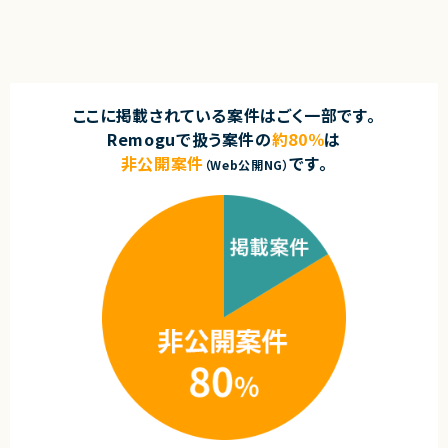
・UI/UXに関する基礎的な知識・判断力
・開発優先度の設計・ロードマップ策定の経験
契約元
【具体的な業務内容】
・エンジニアと円滑にコミュニケーションできる技術理解
・バックエンドアーキテクチャの設計・改善
・関係者（営業・CS・経営層）と連携しながらプロダクトを推進した経験
株式会社LASSIC
・証券口座データ取得基盤の構築・最適化
・障害対応・運用改善など、プロダクト品質に責任を持った経験
・証券会社API連携設計
・自ら課題を発見し、主体的に意思決定・推進できる姿勢
エージェントから
・市場データ収集および変換ロジック設計
★ 大規模BtoC動画配信サービスを、技術面から横断的にリードできるポジ
・モバイルアプリ向けAPI設計
ここに掲載されている案件はごく一部です。
契約形態
ションです
・大規模データ処理の最適化
Remoguで扱う案件の
約80％
は
業務委託(準委任契約)
★ サービス全体を俯瞰した技術判断・設計レビューに関与でき、上流志向の
・運用管理ツール設計・改善
方に最適です
・セキュリティ設計強化
非公開案件
です。
（Web公開NG）
★ 複数案件を並行して推進するため、テックリード／テクニカルディレクタ
契約元
・CI/CD環境の改善
ー経験を最大限活かせます
・技術選定および構造改善の主導
株式会社LASSIC
※役割はご経験・志向を踏まえ設計レイヤーから調整します。
エージェントから
・フルリモートで働くことができます！
求めるスキル
・まだ少人数の成長フェーズにて、コアメンバーとして携わることができま
【必須スキル】
す！
・証券取引への関心（証券取引を行っている方）
・自社SaaSプロダクトのリードに携わることができます！
・バックエンドの開発実務経験5年以上
・Pythonでの開発経験1年以上
・AWSでの開発経験
・Gitの基本的な操作
・週2日出社可能な方
【歓迎スキル】
・PHPでの開発経験1年以上
・NoSQLデータベースでの開発経験半年以上