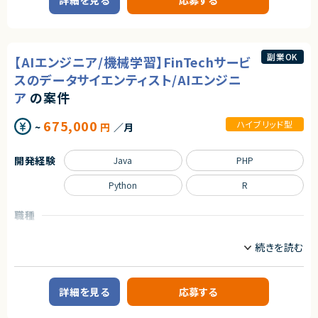
詳細を見る
応募する
業務内容
【講師人数】
・フロントエンド（React, Vue, Angularなど）
約30名以上
【案件概要】
・バックエンド（Node.js, Python, Javaなど）
管理会計領域を中心としたmcframe対応案件です。
・クラウド環境の利用経験
求めるスキル
予実管理・原価管理をはじめとする業績管理業務を対象に、KPI設計や業務
・AWS / Azure / GCP いずれか
フローの整理、To-Be設計まで幅広く関与いただきます。
【必須スキル】
・ Gitを用いたチーム開発経験
副業OK
【AIエンジニア/機械学習】FinTechサービ
ExcelやBIツールを活用したデータ分析・可視化を通じて、経営判断を支える
・ Python を用いた基礎的なプログラミング技術をお持ちの方
仕組みづくりに携わるポジションです。
スのデータサイエンティスト/AIエンジニ
【歓迎スキル】
【下記いずれかのスキル】
・機械学習、生成AIの実装経験
ア
の案件
【業務内容】
・scikit learn や SciPy 等の機械学習ライブラリを用いた実装経験
・mcframeを用いた管理会計業務の対応・運用支援
・PyTorch、TensorFlow 等のフレームワークを使用したディープラーニング
契約形態
・予実管理／原価管理に関するデータ整理・分析
675,000
ハイブリッド型
実装経験
~
円
／月
・KPI設計および業績管理レポートの作成
業務委託(準委任契約)
・SQL を使ったデータベースの操作と管理の経験
・現行業務フローの整理およびTo-Be業務設計
・関係データベース（MySQL, PostgreSQLなど）の活用経験
・Excel・BIツールを活用したデータ分析、可視化
契約元
・データ分析技術の保有
開発経験
Java
PHP
・関係部門との調整および改善提案
・Statsmodels などのライブラリを使用した実装経験
株式会社LASSIC
・高度なデータ分析技術
Python
R
求めるスキル
・統計学的手法の理解と活用経験
エージェントから
・仮説検定
＜必須スキル＞
・フルスタックなAIスキルの経験が積める
職種
・時系列分析など
・管理会計（予実管理／原価管理）に関する知識・実務経験
・フラットな組織で裁量を持って、挑戦できる環境
・確率論の理解と応用
・KPI設計および業績管理の実務経験
データサイエンティスト
サーバーサイドエンジニア
・顧客と直接向き合い、プロダクトの価値を最大化できる
・データの不確実性や変動の分析・解釈
・業務フロー整理およびTo-Be設計の経験
・講師や人に何か教えたご経験
・ExcelおよびBIツール（Power BI 等）を用いたデータ分析経験
業務内容
・mcframe案件への参画経験、または対応可能な方
【案件概要】
契約形態
FinTechサービスにおけるデータサイエンス／AIエンジニアポジションです。
＜尚可スキル＞
業務委託(準委任契約)
詳細を見る
応募する
先端のAI技術・データサイエンス技術を活用し、為替リスクという金融領域
・ERP／会計システムの導入または運用経験
の社会課題を解決するプロダクト開発に携わります。
・データ基盤（DWH／ETL）の構築・運用経験
契約元
今後アジアを皮切りに海外展開も予定しており、グローバル展開を見据えた