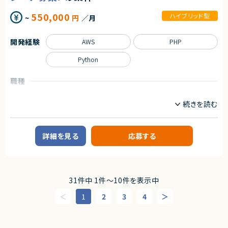
■ 技術統括チームとしての役割
創業以来、外部資本に依存せず、継続的な売上成長と黒字経営を実現して
活用できます
各開発案件の要件把握および、システム全体を俯瞰した設計レビュー
います。
550,000
ハイブリッド型
~
円
／月
外部サービス連携案件における要件整理、アーキテクチャ検討
提供しているサービスは、機能性やユーザー体験の評価が高く、国内のみな
FOD全体を見据えた技術的課題の発見および解決推進
らず海外からも注目され、グローバルに利用が拡大しています。
インフラ／サーバーサイド／クライアント／動画配信領域など、幅広い技
開発経験
AWS
PHP
術要素のキャッチアップとナレッジ共有
◆プロダクトの特長
独自技術・特許を活用した他社にはない機能群
■ 各案件の技術担当としての役割
Python
明確な差別化による高い市場競争力
Webディレクターと連携した案件進行管理および技術的な意思決定支援
大手企業から成長企業まで、幅広い業種での導入実績（数万社規模）
開発メンバーやクライアントとの仕様調整・技術的折衝
職種
各案件における技術的リスクの把握と対応方針の策定
プロダクトとしての評価と実績がすでに確立されており、今後のスケールに
フロントエンドエンジニア
サーバーサイドエンジニア
おいても大きな成長余地を持っています。
求めるスキル
業務内容
◆マーケットの魅力
■ 必須スキル
日程調整は、多くの人が日常的に行う業務である一方、長年にわたり非効率
・BtoC向けWebサービスまたはアプリサービスの開発経験
投資好き大歓迎！BtoCサービスのWebエンジニアを募集いたします！
な手法が使われ続けてきた領域でもあります。
・50万〜100万ユーザー規模の高トラフィックシステムにおける開発経験
サービス開始から4年、投資家の皆様から圧倒的な支持を受けていて、まだ
近年は、業務のデジタル化・生産性向上の流れを背景に、この分野自体が急
詳細を見る
応募する
（中堅エンジニア〜リードエンジニアクラスを想定）
まだ成長中のサービスです。
速に注目され、改善ニーズが顕在化しています。
・チームリーダー経験、ディレクション経験、または進捗管理経験
本サービスは、その中でも機能面・体験面の両方で優位性を持ち、将来的に
・主体的に課題を発見し、解決へ導く力
自社展開サービスのため、開発内容がダイレクトにユーザに届く裁量の大き
はビジネスに欠かせないインフラ的存在となるポテンシャルを備えていま
・複数ステークホルダーと連携し、最適解へと導く調整力・推進力
な開発が可能です。
す。
■ 歓迎スキル
■案件概要
31件中 1件〜10件を表示中
求めるスキル
・動画配信サービスに関する開発・運用経験
金融系管理・分析アプリのバックエンドエンジニアとして、証券市場データと
・エンターテインメント分野への興味・関心
個人投資家の取引情報を統合し、複雑な金融データを正確かつ高速に処理
1
2
3
4
◆スキル・経験
する基盤を設計・実装・進化させるポジションです。
・Web／SaaSプロダクトにおけるPdMまたはそれに準ずる役割の経験
プロダクトの成長フェーズにおいて、機能追加にとどまらず、アーキテクチャ
契約形態
（プロダクト企画、要件定義、改善サイクルへの継続的な関与）
最適化、データ処理基盤の高度化、パフォーマンス改善、運用負荷の低減ま
・ユーザー課題を起点とした機能設計・仕様設計の経験
業務委託(準委任契約)
でを含めた設計責任を担っていただきます。