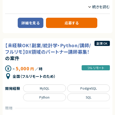
①研修のサポート業務
業務内容
- 受講者からの質問の対応や、トラブルが発生した受講生に対してサポート
【企業概要】
を行います。
テクノロジーを活用し、法務業務の効率化・自動化を推進するリーガルテッ
- グループワークなどを行う際に、進捗の確認や技術的なアドバイスを行い
ク企業。
ます。
詳細を見る
応募する
【業務内容】
②研修の登壇業務
生成AIや大規模言語モデルの応用に関する開発及び運用
- 自社開発した資料・講義進行に従って研修を主導します。（講義、演習・グル
・既存サービスにおけるユーザー履歴データを用いた基礎集計や応用分析
ープワークのファシリテーション）
・生成AIや大規模言語モデルを利用したリーガルテックプロダクトの新規機
能の開発及び評価
副業OK
【ご参画後の流れ】
【未経験OK！副業/統計学・Python/講師/
・生成AIや大規模言語モデル以外の数理最適化手法を用いたリーガルテック
オンボーディング＞アセスメントテスト複数回＞メイン稼働開始（3~6か月程
プロダクトの新規機能に関する企画提案
フルリモ】DX領域のパートナー講師募集！
度）
・既存プロダクトAIの保守運用および改善
の案件
【お願いする講座】※最低一つはご登壇を目指していただきます。
求めるスキル
・DX デザイン思考・課題抽出コース
5,000
フルリモート
・DX ビジネス企画立案コース
~
円
／時
【必須スキル】
・DX プロジェクトマネジメントコース
・AIを活用してWebアプリケーションを開発した経験
全国（フルリモートのため）
・データサイエンス活用コース
・自然言語処理を使用したモデル開発などの業務経験
・ディープラーニングハンズオン
・FastAPI の使用した開発経験
・データサイエンス実践コース
・Rust、C#、Java、Goなどの静的型付け言語の経験
開発経験
MySQL
PostgreSQL
・機械学習実践コース
・Gitを用いたチーム開発経験
・データエンジニアリング入門コース
・SQL 入門コース
Python
SQL
【歓迎スキル】
・データエンジニアリング実践コース
・Snowflakeなどクラウドデータプラットフォームを用いた分析開発経験
・生成 AI 活用コース
職種
契約形態
【講師人数】
サーバーサイドエンジニア