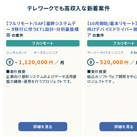
テレワークでも高収入な新着案件
【フルリモート/SAP】基幹システムデ
【10月開始/基本リモート
ータ移行に伴うETL設計・分析基盤構
向けデバイスドライバー
築
ア
の案件
の案件
フルリモート
フルリモート
コンサルタント
データエンジニア
サーバーサイドエンジニア
その
1,120,000
520,000
~
円
／ 月
~
円
／ 
■案件概要
■案件概要
企業向け基幹システムおよびデータ活用基
組込みソフトウェア開発を中
盤の構築・運用を行うプロジェクトです。
ロジェクトです 。
■プロダクトやサービスの概要
■プロダクトやサービスの概
・SAP ECC 6.0およびSAP BWからDatabri
・画像機器向けソフトウェア
cks環境へのデータ連携・移行を実施します。
・組込みLinux環境上で動作
・EOSを迎えるSAP BW環境の刷新に伴い、
およびデバイスドライバー開
既存帳票出力ロジックのリプレイスを行いま
す。
■業務内容
・組込みLinux環境における
■業務内容
バーの開発
詳細を見る
詳細を見る
・SAP BWの既存データモデルおよび帳票出
・ソフトウェア評価および不
力ロジックの調査、分析
・機能不具合および性能不具