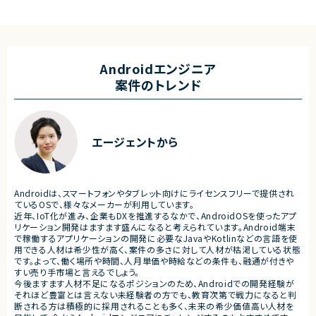
・SAP ECC 6.0／SAP BWからDatabricks
析、修正対応
へのデータ連携方式の設計
・試験項目の追加および改善
・ETL処理の基本設計、詳細設計および設計
・テストプログラムの作成
書作成
・関連ドキュメント整備
・Databricks上での分析用データ基盤およ
び帳票出力基盤の構築
■募集背景
Androidエンジニア
・各種データ検証、テスト対応
・開発体制強化に伴う増員募
案件のトレンド
・周辺システムとのデータ連携設計および実
装支援
■担当工程
・設計 ・実装 ・テスト ・不具合
■その他補足
・フルリモート勤務 （初日のみ目黒へ出社）
■その他補足
エージェントから
・テレワーク主体での勤務で
・状況に応じて新横浜または
いへの出社が発生する可能性
・長期参画が見込まれる案件
Androidは、スマートフォンやタブレット向けにライセンスフリーで提供され
ているOSで、様々なメーカーが利用しています。
近年、IoT化が進み、企業もDXを推進するなかで、AndroidOSを使ったアプ
リケーション開発はますます盛んになると考えられています。Android端末
で稼働するアプリケーションの開発に必要なJavaやKotlinなどの言語を使
用できる人材は希少性が高く、案件の多さに対して人材が枯渇している状態
です。よって、働く場所や時間、人月単価や時給などの条件も、融通が付きや
すい売り手市場と言えるでしょう。
今後ますます人材不足になるポジションのため、Androidでの開発経験が
それほど豊富とは言えない未経験者の方でも、教育次第で戦力になると判
断される方は積極的に採用されることも多く、未来の希少価値高い人材を