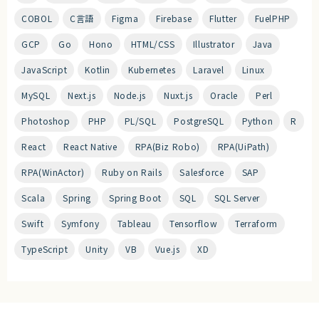
COBOL
C言語
Figma
Firebase
Flutter
FuelPHP
GCP
Go
Hono
HTML/CSS
Illustrator
Java
JavaScript
Kotlin
Kubernetes
Laravel
Linux
MySQL
Next.js
Node.js
Nuxt.js
Oracle
Perl
Photoshop
PHP
PL/SQL
PostgreSQL
Python
R
React
React Native
RPA(Biz Robo)
RPA(UiPath)
RPA(WinActor)
Ruby on Rails
Salesforce
SAP
Scala
Spring
Spring Boot
SQL
SQL Server
Swift
Symfony
Tableau
Tensorflow
Terraform
TypeScript
Unity
VB
Vue.js
XD