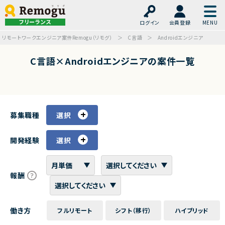
フリーランス
ログイン
会員登録
リモートワークエンジニア案件Remogu（リモグ）
C言語
Androidエンジニア
C言語×Androidエンジニアの案件一覧
募集職種
選択
開発経験
選択
報酬
働き方
フルリモート
シフト（移行）
ハイブリッド