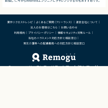
目指して、今からAndroidエンジニアにチャレンジするのもおすすめです。
案件リクエストレシピ
よくあるご質問（フリーランス）
運営会社について
法人のお客様はこちら
お問い合わせ
利用規約
プライバシーポリシー
情報セキュリティ対策ルール
当社のハラスメント対応方針と相談窓口
育児介護等への配慮義務への対応方針と相談窓口
Remoguフリーランス×リモートワーク（テレワーク）
×ITエンジニアのジョブエージェント
「Remogu（リモグ）フリーランス」とは
Remogu（リモグ）フリーランスは、在宅勤務や地方に住んでいても東京の仕事にリモートで
携わりたいあなたのために、「希望条件に合致した仕事を営業代行として開拓する」ジョブ
エージェントです。
簡単な経歴情報と希望条件を連絡しておけば、あとは放置！
目前の仕事に専念していれば、Remogu（リモグ）のジョブエージェントが、あなたの希望に
合った仕事を探して営業活動を代行。
現在のプロジェクト終了後、スムーズに次の仕事へ移れるよう、あなたが活躍できるポジシ
ョンを開拓してきます。