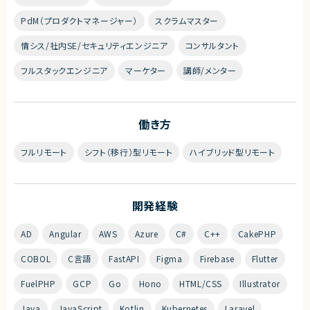
PdM（プロダクトマネージャー）
スクラムマスター
情シス/社内SE/セキュリティエンジニア
コンサルタント
フルスタックエンジニア
マーケター
講師/メンター
働き方
フルリモート
シフト（移行）型リモート
ハイブリッド型リモート
開発経験
AD
Angular
AWS
Azure
C#
C++
CakePHP
COBOL
C言語
FastAPI
Figma
Firebase
Flutter
FuelPHP
GCP
Go
Hono
HTML/CSS
Illustrator
Java
JavaScript
Kotlin
Kubernetes
Laravel