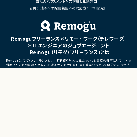
当社のハラスメント対応方針と相談窓口
■体制
・ステークホルダーとの調整お
・少人数体制でのプロジェクト推進
育児介護等への配慮義務への対応方針と相談窓口
ケーション
・クライアントおよび開発メンバーとのコミュ
ニケーションあり
■募集背景
・サービスの継続的な機能拡
■募集背景
募集
プロジェクト拡大に伴う増員募集
Remoguフリーランス×リモートワーク（テレワーク）
■担当工程
・要件定義
×ITエンジニアのジョブエージェント
・基本設計
「Remogu（リモグ）フリーランス」とは
・詳細設計
・実装
Remogu（リモグ）フリーランスは、在宅勤務や地方に住んでいても東京の仕事にリモートで
・テスト
携わりたいあなたのために、「希望条件に合致した仕事を営業代行として開拓する」ジョブ
・リリース対応
エージェントです。
簡単な経歴情報と希望条件を連絡しておけば、あとは放置！
■その他補足
目前の仕事に専念していれば、Remogu（リモグ）のジョブエージェントが、あなたの希望に
合った仕事を探して営業活動を代行。
・複数ベンダーによる混成チ
現在のプロジェクト終了後、スムーズに次の仕事へ移れるよう、あなたが活躍できるポジシ
・全体約100名規模の大型プ
ョンを開拓してきます。
©LASSIC Co., Ltd.
Presents