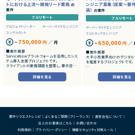
トにおける上流～開発リード業務
ンジニア募集（提案～要
の
案件
装）
の案件
フルリモート
フルリモート
プロジェクトリーダー
サーバーサイドエンジニア
サーバーサイドエンジニア
コンサルタント
フルスタックエンジニア
750,000
650,000
~
円
／ 月
~
円
／ 
■案件概要
■案件概要
ServiceNowプラットフォームを活用したシス
大手小売業界向けのデジタル
テム導入支援プロジェクトです。
を推進するプロジェクトです。
クライアントの業務課題を整理し、要件定義
から設計・開発・テストまで一貫して担当いた
■プロダクトやサービスの概
だきます。
・店舗向けスマホアプリおよび
詳細を見る
詳細を見る
システムの継続的なエンハン
■業務内容
す。
・顧客との要件ヒアリングおよび要件定義
・既にサービス稼働中であり、
・ServiceNowを用いた業務システムの設
年単位で新機能追加や改善を
計、開発、テスト
ースしています。
・JavaScriptによるカスタマイズ開発
・ワークフロー設計および各種機能実装
■業務内容
・詳細設計書、テスト仕様書等のドキュメント
・要件整理および要件定義支
案件リクエストレシピ
よくあるご質問（フリーランス）
運営会社について
作成
・バックエンドシステムの設計
法人のお客様はこちら
お問い合わせ
・成果物レビューおよび品質管理
・コードレビューの実施
・開発メンバーへの技術支援、進捗管理
・リリース対応および品質向
利用規約
プライバシーポリシー
情報セキュリティ対策ルール
・技術課題に対する検討、提案