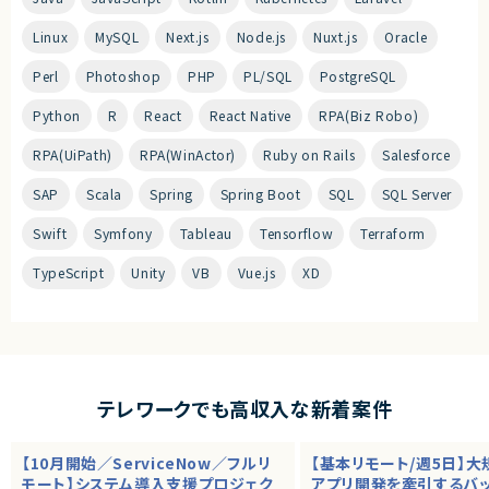
Linux
MySQL
Next.js
Node.js
Nuxt.js
Oracle
Perl
Photoshop
PHP
PL/SQL
PostgreSQL
Python
R
React
React Native
RPA(Biz Robo)
RPA(UiPath)
RPA(WinActor)
Ruby on Rails
Salesforce
SAP
Scala
Spring
Spring Boot
SQL
SQL Server
Swift
Symfony
Tableau
Tensorflow
Terraform
TypeScript
Unity
VB
Vue.js
XD
テレワークでも高収入な新着案件
【10月開始／ServiceNow／フルリ
【基本リモート/週5日】
モート】システム導入支援プロジェク
アプリ開発を牽引するバ