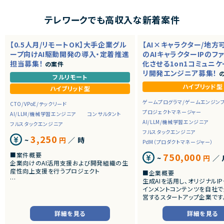
テレワークでも高収入な新着案件
【0.5人月/リモートOK】大手企業グル
【AI×キャラクター/地方
ープ向けAI駆動開発の導入・定着推進
のAIキャラクターIPのフ
担当募集！
化させる1on1コミュニ
の案件
リ開発エンジニア募集！
の
フルリモート
ハイブリッド型
ハイブリッド型
ゲームプログラマ/ゲームエンジン
CTO/VPoE/テックリード
プロジェクトマネージャー
AI/LLM/機械学習エンジニア
コンサルタント
AI/LLM/機械学習エンジニア
フルスタックエンジニア
フルスタックエンジニア
3,250
~
円
／ 時
PdM（プロダクトマネージャー）
■案件概要
750,000
~
円
／ 
企業向けのAI活用支援および開発組織の生
産性向上支援を行うプロジェクト
■企業概要
生成AIを活用し、オリジナルI
■募集背景
インメントコンテンツを自社で
AI駆動開発やバイブコーディングに関する相
営するスタートアップ企業です
談が増えています。
音楽・映像・SNSなど複数の
Cursor、Claude Code、GitHub Copilot、C
しながら、AIを前提とした新
詳細を見る
詳細を見る
odex等を使い、開発生産性を高める導入支
インメント体験の創出に取り組