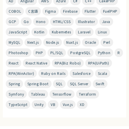
AD
Angular
AWS
Azure
C#
C++
CakePHP
COBOL
C言語
Figma
Firebase
Flutter
FuelPHP
GCP
Go
Hono
HTML/CSS
Illustrator
Java
JavaScript
Kotlin
Kubernetes
Laravel
Linux
MySQL
Next.js
Node.js
Nuxt.js
Oracle
Perl
Photoshop
PHP
PL/SQL
PostgreSQL
Python
R
React
React Native
RPA(Biz Robo)
RPA(UiPath)
RPA(WinActor)
Ruby on Rails
Salesforce
Scala
Spring
Spring Boot
SQL
SQL Server
Swift
Symfony
Tableau
Tensorflow
Terraform
TypeScript
Unity
VB
Vue.js
XD