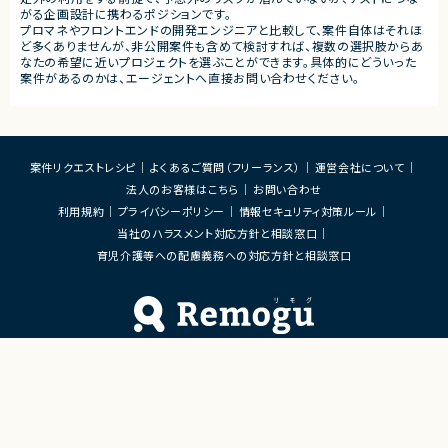
・リモート中心
・KPI設計およびデータ分析
がる企画設計に携わるポジションです。
・関西圏顧客対応のため必要に応じて現地
善施策の立案
プロマネやフロントエンドの開発エンジニアと比較して、案件自体はそれほ
訪問あり
・課金モデルやマネタイズ戦略
ど多くありませんが、非公開案件も含めて検討すれば、複数の選択肢からあ
・リリース後も修正等をしやす
なたの希望に近いプロジェクトを選ぶことができます。具体的にどういった
・リリース後の運営改善およびL
案件があるのかは、エージェントへ直接お問い合わせください。
■募集背景
AIキャラクターIPを軸とした
ス開発を加速するため、企画・
で一気通貫でリードいただけ
案件リクエストレシピ
よくあるご質問（フリーランス）
運営会社について
を募集しています。
法人のお客様はこちら
お問い合わせ
■担当工程
利用規約
プライバシーポリシー
情報セキュリティ対策ルール
企画、要件定義、仕様策定、設
ト、リリース、運用改善
当社のハラスメント対応方針と相談窓口
育児介護等への配慮義務への対応方針と相談窓口
■その他補足
・代表直下で新規サービス開
ジション
・既に活動実績を持つキャラク
観拡張やファン体験創出に携
・キャラクターを「好きになる
Remoguフリーランス×リモートワーク（テレワーク）
ーとの関係性構築をサービス
×ITエンジニアのジョブエージェント
きる希少なポジション
・音楽、SNS、イベントなど複
「Remogu（リモグ）フリーランス」とは
展開と連動したサービス開発
・少人数組織のため企画から
Remogu（リモグ）フリーランスは、在宅勤務や地方に住んでいても東京の仕事にリモートで
まで大きな裁量を持って推進
携わりたいあなたのために、「希望条件に合致した仕事を営業代行として開拓する」ジョブ