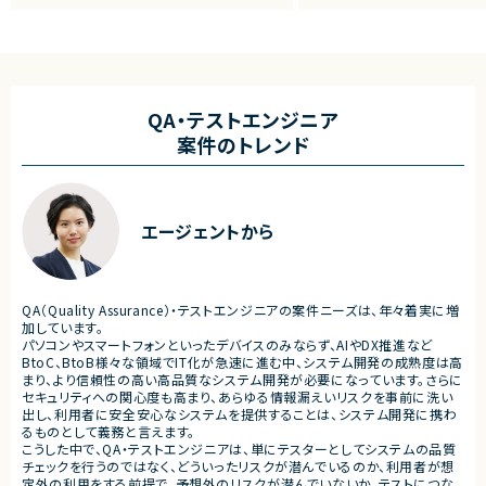
援ができる人材を探しています。
AI技術を活用した自社IP開
り、キャラクター・コンテンツ・
■担当業務
連動する独自の世界観づくり
企業の開発組織に対し、AI駆動開発の導入・
す。
定着を支援いただきます。
1. 現状分析・導入設計
■プロダクト・サービス概要
現状の開発プロセス・課題のヒアリング
QA・テストエンジニア
・ユーザーがキャラクターと継
AI活用方針・開発プロセスの設計
ニケーションを楽しめる新規
案件のトレンド
AIを活用した設計・実装・レビュー手法の
・既に展開されているキャラク
提案
し、ユーザーとの関係性を深
開発ルール・運用フローの整備
ーションプラットフォーム
2. 導入・伴走支援
・音楽、SNS、イベントなどの
開発チームへの伴走支援
と連携しながら成長していく
エージェントから
AIツール（Cursor、Claude Code等）の活
メントサービス
用支援
・ユーザーがキャラクターを応
必要に応じたワークショップ・勉強会の実
深めながら長期的に楽しめる
施
視したプロダクト
3. 品質改善・定着支援
・育成、収集、イベント、コミュ
QA（Quality Assurance）・テストエンジニアの案件ニーズは、年々着実に増
コードレビュー・設計レビュー
金設計などを含む次世代型エ
加しています。
開発品質・セキュリティ観点でのレビュー
メントサービス
パソコンやスマートフォンといったデバイスのみならず、AIやDX推進など
効果測定・改善提案
BtoC、BtoB様々な領域でIT化が急速に進む中、システム開発の成熟度は高
■業務内容
まり、より信頼性の高い高品質なシステム開発が必要になっています。さらに
・新規アプリ―ケーションの企
セキュリティへの関心度も高まり、あらゆる情報漏えいリスクを事前に洗い
■担当工程
仕様設計
出し、利用者に安全安心なシステムを提供することは、システム開発に携わ
・要件定義 ・基本設計 ・詳細設計 ・実装 ・レ
・生成AIツールを活用したフ
るものとして義務と言えます。
ビュー ・運用設計 ・導入支援
効率化
こうした中で、QA・テストエンジニアは、単にテスターとしてシステムの品質
・育成、収集、イベント、コミュ
チェックを行うのではなく、どういったリスクが潜んでいるのか、利用者が想
■その他補足
験の設計
定外の利用をする前提で、予想外のリスクが潜んでいないか、テストにつな