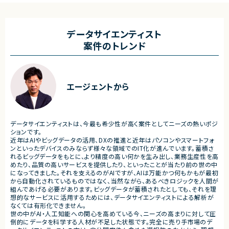
計、開発、テスト
ースしています。
・JavaScriptによるカスタマイズ開発
・ワークフロー設計および各種機能実装
■業務内容
・詳細設計書、テスト仕様書等のドキュメント
・要件整理および要件定義支
データサイエンティスト
作成
・バックエンドシステムの設計
案件のトレンド
・成果物レビューおよび品質管理
・コードレビューの実施
・開発メンバーへの技術支援、進捗管理
・リリース対応および品質向
・技術課題に対する検討、提案
■体制
・ステークホルダーとの調整お
・少人数体制でのプロジェクト推進
ケーション
エージェントから
・クライアントおよび開発メンバーとのコミュ
ニケーションあり
■募集背景
・サービスの継続的な機能拡
■募集背景
募集
プロジェクト拡大に伴う増員募集
データサイエンティストは、今最も希少性が高く案件としてニーズの熱いポジ
■担当工程
ションです。
・要件定義
近年はAIやビッグデータの活用、DXの推進と近年はパソコンやスマートフォ
・基本設計
ンといったデバイスのみならず様々な領域でのIT化が進んでいます。蓄積さ
・詳細設計
れるビッグデータをもとに、より精度の高い何かを生み出し、業務生産性を高
・実装
めたり、品質の高いサービスを提供したり、といったことが当たり前の世の中
・テスト
になってきました。それを支えるのがAIですが、AIは万能かつ何もかもが最初
・リリース対応
から自動化されているものではなく、当然ながら、あるべきロジックを人間が
組んであげる必要があります。ビッグデータが蓄積されたとしても、それを理
■その他補足
想的なサービスに活用するためには、データサイエンティストによる解析が
・複数ベンダーによる混成チ
なくては有形化できません。
・全体約100名規模の大型プ
世の中がAI・人工知能への関心を高めている今、ニーズの高まりに対して圧
倒的にデータを科学する人材が不足した状態です。完全に売り手市場のデ