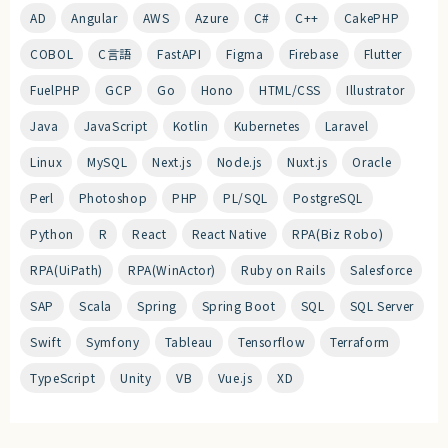
AD
Angular
AWS
Azure
C#
C++
CakePHP
COBOL
C言語
FastAPI
Figma
Firebase
Flutter
FuelPHP
GCP
Go
Hono
HTML/CSS
Illustrator
Java
JavaScript
Kotlin
Kubernetes
Laravel
Linux
MySQL
Next.js
Node.js
Nuxt.js
Oracle
Perl
Photoshop
PHP
PL/SQL
PostgreSQL
Python
R
React
React Native
RPA(Biz Robo)
RPA(UiPath)
RPA(WinActor)
Ruby on Rails
Salesforce
SAP
Scala
Spring
Spring Boot
SQL
SQL Server
Swift
Symfony
Tableau
Tensorflow
Terraform
TypeScript
Unity
VB
Vue.js
XD