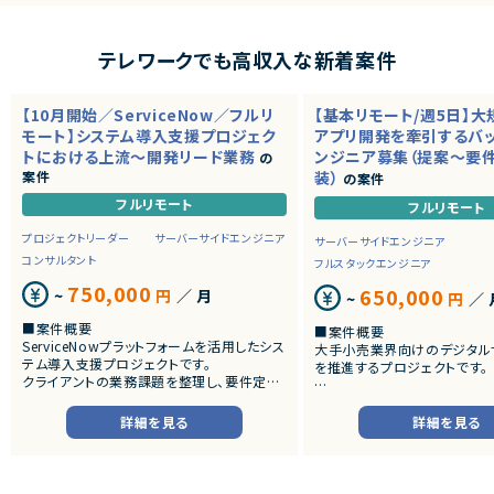
テレワークでも高収入な新着案件
【10月開始／ServiceNow／フルリ
【基本リモート/週5日】
モート】システム導入支援プロジェク
アプリ開発を牽引するバ
トにおける上流～開発リード業務
ンジニア募集（提案～要
の
案件
装）
の案件
フルリモート
フルリモート
プロジェクトリーダー
サーバーサイドエンジニア
サーバーサイドエンジニア
コンサルタント
フルスタックエンジニア
750,000
650,000
~
円
／ 月
~
円
／ 
■案件概要
■案件概要
ServiceNowプラットフォームを活用したシス
大手小売業界向けのデジタル
テム導入支援プロジェクトです。
を推進するプロジェクトです。
クライアントの業務課題を整理し、要件定義
から設計・開発・テストまで一貫して担当いた
■プロダクトやサービスの概
だきます。
・店舗向けスマホアプリおよび
詳細を見る
詳細を見る
システムの継続的なエンハン
■業務内容
す。
・顧客との要件ヒアリングおよび要件定義
・既にサービス稼働中であり、
・ServiceNowを用いた業務システムの設
年単位で新機能追加や改善を