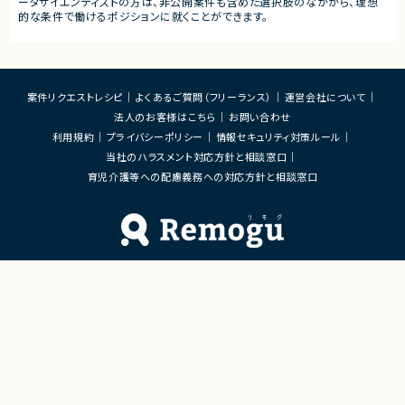
ータサイエンティストの方は、非公開案件も含めた選択肢のなかから、理想
的な条件で働けるポジションに就くことができます。
案件リクエストレシピ
よくあるご質問（フリーランス）
運営会社について
法人のお客様はこちら
お問い合わせ
利用規約
プライバシーポリシー
情報セキュリティ対策ルール
当社のハラスメント対応方針と相談窓口
育児介護等への配慮義務への対応方針と相談窓口
Remoguフリーランス×リモートワーク（テレワーク）
×ITエンジニアのジョブエージェント
「Remogu（リモグ）フリーランス」とは
Remogu（リモグ）フリーランスは、在宅勤務や地方に住んでいても東京の仕事にリモートで
携わりたいあなたのために、「希望条件に合致した仕事を営業代行として開拓する」ジョブ
エージェントです。
簡単な経歴情報と希望条件を連絡しておけば、あとは放置！
目前の仕事に専念していれば、Remogu（リモグ）のジョブエージェントが、あなたの希望に
合った仕事を探して営業活動を代行。