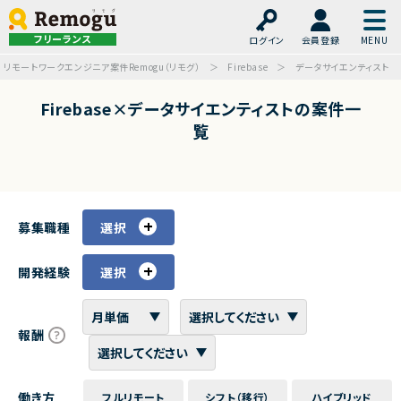
フリーランス
ログイン
会員登録
リモートワークエンジニア案件Remogu（リモグ）
Firebase
データサイエンティスト
Firebase×データサイエンティストの案件一
覧
募集職種
選択
開発経験
選択
報酬
働き方
フルリモート
シフト（移行）
ハイブリッド