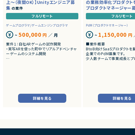
上～（夜間OK）】Unityエンジニア募
の業務効率化プロダクト
集
プロダクトマネージャー
の案件
フルリモート
フルリモート
ゲームプログラマ/ゲームエンジンプログラマ
PdM（プロダクトマネージャー）
500,000
1,150,000
~
円
／ 月
~
円
案件１：自社ARゲームの試作開発
■案件概要
・実写ARを使った町中でリアルアドベンチャ
BtoB向けSaaSプロダクト
ーゲームのシステム開発
企業でのPdM募集です。
少人数チームで事業成長とプ
案件２：受託Web3 AR案件のクライアント開
向上を推進しています。
発
・アートとARをつかったWeb3案件
■プロダクトやサービスの概
・AI活用の業務効率化サービ
・ワークフロー管理サービス
・業務管理サービス
・オンライン認証関連サービス
・新規サービス開発プロジェク
詳細を見る
詳細を見る
■業務内容
・担当プロダクトの課題設定、
・仕様策定、要件定義、開発デ
・開発からリリース後の改善
・ユーザーインタビューおよ
析