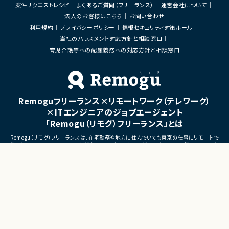
・仮説立案、検証、優先順位付
案件リクエストレシピ
よくあるご質問（フリーランス）
運営会社について
・KPI設計、ロードマップ策定
法人のお客様はこちら
お問い合わせ
・エンジニア、デザイナー、CS、
ィングとの連携推進
利用規約
プライバシーポリシー
情報セキュリティ対策ルール
当社のハラスメント対応方針と相談窓口
■募集背景
育児介護等への配慮義務への対応方針と相談窓口
・既存サービス拡大および新
化に伴う体制増強
■担当工程
・要件定義
・仕様設計
Remoguフリーランス×リモートワーク（テレワーク）
・プロダクト企画
・開発推進
×ITエンジニアのジョブエージェント
・運用改善
「Remogu（リモグ）フリーランス」とは
■その他補足
Remogu（リモグ）フリーランスは、在宅勤務や地方に住んでいても東京の仕事にリモートで
・フルリモート勤務可能
携わりたいあなたのために、「希望条件に合致した仕事を営業代行として開拓する」ジョブ
・10:15から朝会あり
エージェントです。
・長期参画前提案件
簡単な経歴情報と希望条件を連絡しておけば、あとは放置！
目前の仕事に専念していれば、Remogu（リモグ）のジョブエージェントが、あなたの希望に
合った仕事を探して営業活動を代行。
現在のプロジェクト終了後、スムーズに次の仕事へ移れるよう、あなたが活躍できるポジシ
ョンを開拓してきます。
©LASSIC Co., Ltd.