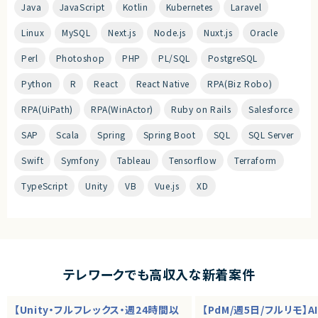
Java
JavaScript
Kotlin
Kubernetes
Laravel
Linux
MySQL
Next.js
Node.js
Nuxt.js
Oracle
Perl
Photoshop
PHP
PL/SQL
PostgreSQL
Python
R
React
React Native
RPA(Biz Robo)
RPA(UiPath)
RPA(WinActor)
Ruby on Rails
Salesforce
SAP
Scala
Spring
Spring Boot
SQL
SQL Server
Swift
Symfony
Tableau
Tensorflow
Terraform
TypeScript
Unity
VB
Vue.js
XD
テレワークでも高収入な新着案件
【Unity・フルフレックス・週24時間以
【PdM/週5日/フルリモ】A