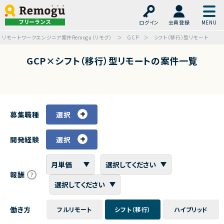
フリーランス
ログイン
会員登録
リモートワークエンジニア案件Remogu（リモグ）
GCP
シフト（移行）型リモート
GCP×シフト（移行）型リモートの案件一覧
募集職種
選択
開発経験
選択
報酬
働き方
フルリモート
シフト（移行）
ハイブリッド