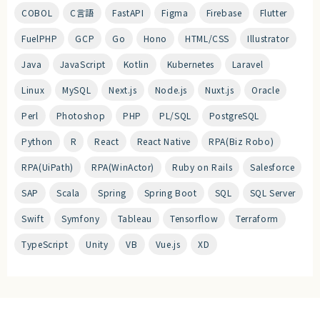
COBOL
C言語
FastAPI
Figma
Firebase
Flutter
FuelPHP
GCP
Go
Hono
HTML/CSS
Illustrator
Java
JavaScript
Kotlin
Kubernetes
Laravel
Linux
MySQL
Next.js
Node.js
Nuxt.js
Oracle
Perl
Photoshop
PHP
PL/SQL
PostgreSQL
Python
R
React
React Native
RPA(Biz Robo)
RPA(UiPath)
RPA(WinActor)
Ruby on Rails
Salesforce
SAP
Scala
Spring
Spring Boot
SQL
SQL Server
Swift
Symfony
Tableau
Tensorflow
Terraform
TypeScript
Unity
VB
Vue.js
XD