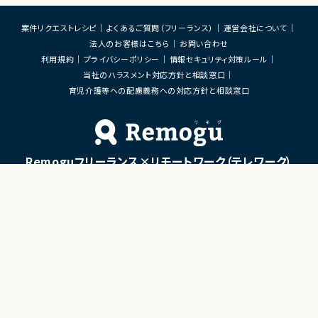
案件リクエストレシピ
よくあるご質問（フリーランス）
運営会社について
法人のお客様はこちら
お問い合わせ
利用規約
プライバシーポリシー
情報セキュリティ対策ルール
当社のハラスメント対応方針と相談窓口
育児介護等への配慮義務への対応方針と相談窓口
Remoguフリーランス×リモートワーク（テレワーク）
×ITエンジニアのジョブエージェント
「Remogu（リモグ）フリーランス」とは
Remogu（リモグ）フリーランスは、在宅勤務や地方に住んでいても東京の仕事にリモートで
携わりたいあなたのために、「希望条件に合致した仕事を営業代行として開拓する」ジョブ
エージェントです。
簡単な経歴情報と希望条件を連絡しておけば、あとは放置！
目前の仕事に専念していれば、Remogu（リモグ）のジョブエージェントが、あなたの希望に
合った仕事を探して営業活動を代行。
現在のプロジェクト終了後、スムーズに次の仕事へ移れるよう、あなたが活躍できるポジシ
ョンを開拓してきます。
©LASSIC Co., Ltd.