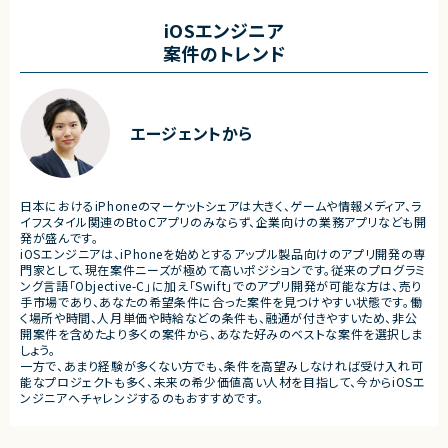
・ワークフロー設計および各種機能実装
■業務内容
・詳細設計書、テスト仕様書等のドキュメント
・要件整理および要件定義支
iOSエンジニア
作成
・バックエンドシステムの設計
案件のトレンド
・成果物レビューおよび品質管理
・コードレビューの実施
・開発メンバーへの技術支援、進捗管理
・リリース対応および品質向
・技術課題に対する検討、提案
■体制
・ステークホルダーとの調整お
・少人数体制でのプロジェクト推進
ケーション
エージェントから
・クライアントおよび開発メンバーとのコミュ
ニケーションあり
■募集背景
・サービスの継続的な機能拡
■募集背景
募集
プロジェクト拡大に伴う増員募集
日本におけるiPhoneのマーケットシェアは大きく、ゲームや情報メディア、ラ
■担当工程
イフスタイル関連のBtoCアプリのみならず、企業向けの業務アプリなども開
・要件定義
発が盛んです。
・基本設計
iOSエンジニアは、iPhoneを始めとするアップル製品向けのアプリ開発の専
・詳細設計
門家として、現在案件ニーズが極めて高いポジションです。従来のプログラミ
・実装
ング言語「Objective-C」に加え「Swift」でのアプリ開発が可能な方は、売り
・テスト
手市場であり、あなたの希望条件に合った案件を見つけやすい状態です。働
・リリース対応
く場所や時間、人月単価や時給などの条件も、融通が付きやすいため、非公
開案件を含めたより多くの案件から、あなた好みのベストな案件を選択しま
■その他補足
しょう。
・複数ベンダーによる混成チ
一方で、あまり経験が多くない方でも、条件を高望みしなければ受け入れ可
・全体約100名規模の大型プ
能なプロジェクトも多く、未来の希少価値高い人材を目指して、今からiOSエ
ンジニアへチャレンジするのもおすすめです。