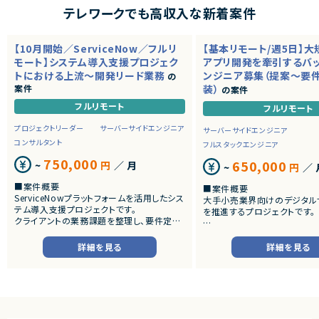
テレワークでも高収入な新着案件
【10月開始／ServiceNow／フルリ
【基本リモート/週5日】
モート】システム導入支援プロジェク
アプリ開発を牽引するバ
トにおける上流～開発リード業務
ンジニア募集（提案～要
の
案件
装）
の案件
フルリモート
フルリモート
プロジェクトリーダー
サーバーサイドエンジニア
サーバーサイドエンジニア
コンサルタント
フルスタックエンジニア
750,000
650,000
~
円
／ 月
~
円
／ 
■案件概要
■案件概要
ServiceNowプラットフォームを活用したシス
大手小売業界向けのデジタル
テム導入支援プロジェクトです。
を推進するプロジェクトです。
クライアントの業務課題を整理し、要件定義
から設計・開発・テストまで一貫して担当いた
■プロダクトやサービスの概
だきます。
・店舗向けスマホアプリおよび
詳細を見る
詳細を見る
システムの継続的なエンハン
■業務内容
す。
・顧客との要件ヒアリングおよび要件定義
・既にサービス稼働中であり、
・ServiceNowを用いた業務システムの設
年単位で新機能追加や改善を
計、開発、テスト
ースしています。
・JavaScriptによるカスタマイズ開発