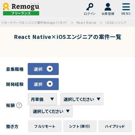
フリーランス
ログイン
会員登録
リモートワークエンジニア案件Remogu（リモグ）
React Native
iOSエンジニア
React Native×iOSエンジニアの案件一覧
募集職種
選択
開発経験
選択
報酬
働き方
フルリモート
シフト（移行）
ハイブリッド