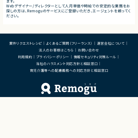
ます。
Webデザイナー/ディレクターとして人月単価や時給での安定的な業務をお
探しの方は、Remoguのサービスにご登録いただき、エージェントを頼ってく
ださい。
案件リクエストレシピ
よくあるご質問（フリーランス）
運営会社について
法人のお客様はこちら
お問い合わせ
利用規約
プライバシーポリシー
情報セキュリティ対策ルール
当社のハラスメント対応方針と相談窓口
育児介護等への配慮義務への対応方針と相談窓口
Remoguフリーランス×リモートワーク（テレワーク）
×ITエンジニアのジョブエージェント
「Remogu（リモグ）フリーランス」とは
Remogu（リモグ）フリーランスは、在宅勤務や地方に住んでいても東京の仕事にリモートで
携わりたいあなたのために、「希望条件に合致した仕事を営業代行として開拓する」ジョブ
エージェントです。
簡単な経歴情報と希望条件を連絡しておけば、あとは放置！