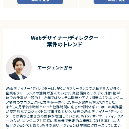
■業務内容
・担当プロダクトの課題設定、
・仕様策定、要件定義、開発デ
・開発からリリース後の改善
・ユーザーインタビューおよ
析
・仮説立案、検証、優先順位付
Webデザイナー/ディレクター
・KPI設計、ロードマップ策定
案件のトレンド
・エンジニア、デザイナー、CS、
ィングとの連携推進
■募集背景
・既存サービス拡大および新
エージェントから
化に伴う体制増強
■担当工程
・要件定義
・仕様設計
Webデザイナー/ディレクターは、早くからフリーランスで活動する人が多く、
・プロダクト企画
企業もフリーランスの活用が進んでいます。業務請負という形で、制作物単
・開発推進
位での仕事が一般的も、近年ではシステム開発やアプリ開発などとエンジニ
・運用改善
ア領域のプロジェクトと業務が一体化したチーム案件も増えてきました。
また、人月単価や時給といった勤務時間に応じた報酬体系で、毎日の業務量
■その他補足
が安定的なプロジェクトに従事するという、従来のWebデザイナー/ディレク
・フルリモート勤務可能
ターとは異なる働き方の案件が増加しています。 Webデザイナー/ディレクタ
・10:15から朝会あり
ーの方が、エンジニアと同様に高単価で安定的な業務に就ける案件は、人
・長期参画前提案件
気ポジションでもあり、条件の良いポジションは早期にクローズしてしまい