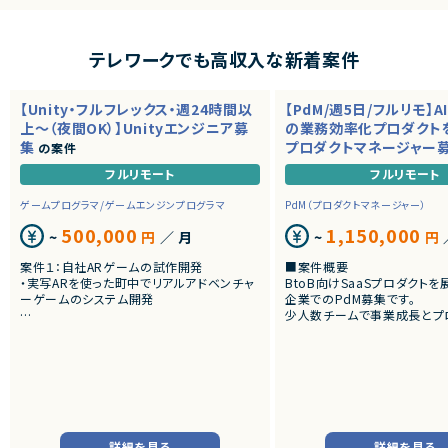
テレワークでも高収入な新着案件
【Unity・フルフレックス・週24時間以
【PdM/週5日/フルリモ】A
上～（夜間OK）】Unityエンジニア募
の業務効率化プロダクト
集
プロダクトマネージャー
の案件
フルリモート
フルリモート
ゲームプログラマ/ゲームエンジンプログラマ
PdM（プロダクトマネージャー）
500,000
1,150,000
~
円
／ 月
~
円
案件１：自社ARゲームの試作開発
■案件概要
・実写ARを使った町中でリアルアドベンチャ
BtoB向けSaaSプロダクト
ーゲームのシステム開発
企業でのPdM募集です。
少人数チームで事業成長とプ
案件２：受託Web3 AR案件のクライアント開
向上を推進しています。
発
・アートとARをつかったWeb3案件
■プロダクトやサービスの概
・AI活用の業務効率化サービ
・ワークフロー管理サービス
・業務管理サービス
・オンライン認証関連サービス
・新規サービス開発プロジェク
詳細を見る
詳細を見る