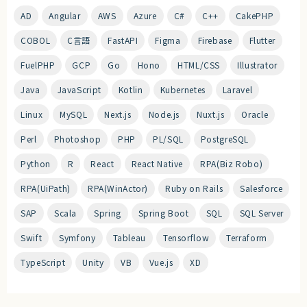
AD
Angular
AWS
Azure
C#
C++
CakePHP
COBOL
C言語
FastAPI
Figma
Firebase
Flutter
FuelPHP
GCP
Go
Hono
HTML/CSS
Illustrator
Java
JavaScript
Kotlin
Kubernetes
Laravel
Linux
MySQL
Next.js
Node.js
Nuxt.js
Oracle
Perl
Photoshop
PHP
PL/SQL
PostgreSQL
Python
R
React
React Native
RPA(Biz Robo)
RPA(UiPath)
RPA(WinActor)
Ruby on Rails
Salesforce
SAP
Scala
Spring
Spring Boot
SQL
SQL Server
Swift
Symfony
Tableau
Tensorflow
Terraform
TypeScript
Unity
VB
Vue.js
XD