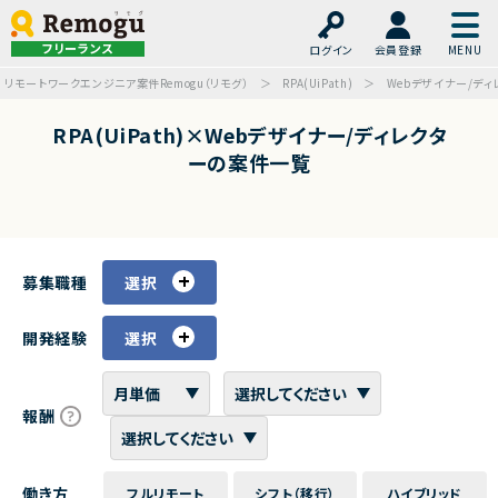
フリーランス
ログイン
会員登録
リモートワークエンジニア案件Remogu（リモグ）
RPA(UiPath)
Webデザイナー/ディ
RPA(UiPath)×Webデザイナー/ディレクタ
ーの案件一覧
募集職種
選択
開発経験
選択
報酬
働き方
フルリモート
シフト（移行）
ハイブリッド