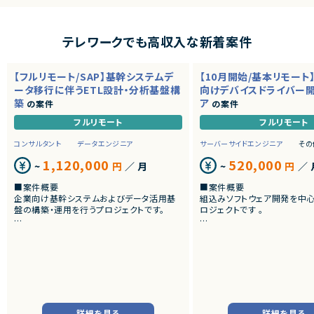
テレワークでも高収入な新着案件
【フルリモート/SAP】基幹システムデ
【10月開始/基本リモート
ータ移行に伴うETL設計・分析基盤構
向けデバイスドライバー
築
ア
の案件
の案件
フルリモート
フルリモート
コンサルタント
データエンジニア
サーバーサイドエンジニア
その
1,120,000
520,000
~
円
／ 月
~
円
／ 
■案件概要
■案件概要
企業向け基幹システムおよびデータ活用基
組込みソフトウェア開発を中
盤の構築・運用を行うプロジェクトです。
ロジェクトです 。
■プロダクトやサービスの概要
■プロダクトやサービスの概
・SAP ECC 6.0およびSAP BWからDatabri
・画像機器向けソフトウェア
cks環境へのデータ連携・移行を実施します。
・組込みLinux環境上で動作
・EOSを迎えるSAP BW環境の刷新に伴い、
およびデバイスドライバー開
既存帳票出力ロジックのリプレイスを行いま
す。
■業務内容
・組込みLinux環境における
■業務内容
バーの開発
詳細を見る
詳細を見る