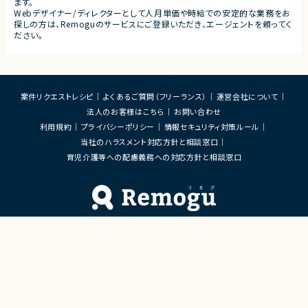
ます。
Webデザイナー/ディレクターとして人月単価や時給での安定的な業務をお
探しの方は、Remoguのサービスにご登録いただき、エージェントを頼ってく
ださい。
案件リクエストレシピ
よくあるご質問（フリーランス）
運営会社について
法人のお客様はこちら
お問い合わせ
利用規約
プライバシーポリシー
情報セキュリティ対策ルール
当社のハラスメント対応方針と相談窓口
育児介護等への配慮義務への対応方針と相談窓口
Remoguフリーランス×リモートワーク（テレワーク）
×ITエンジニアのジョブエージェント
「Remogu（リモグ）フリーランス」とは
Remogu（リモグ）フリーランスは、在宅勤務や地方に住んでいても東京の仕事にリモートで
携わりたいあなたのために、「希望条件に合致した仕事を営業代行として開拓する」ジョブ
エージェントです。
簡単な経歴情報と希望条件を連絡しておけば、あとは放置！