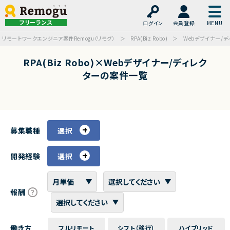
フリーランス
ログイン
会員登録
リモートワークエンジニア案件Remogu（リモグ）
RPA(Biz Robo)
Webデザイナー/デ
RPA(Biz Robo)×Webデザイナー/ディレク
ターの案件一覧
募集職種
選択
開発経験
選択
報酬
働き方
フルリモート
シフト（移行）
ハイブリッド