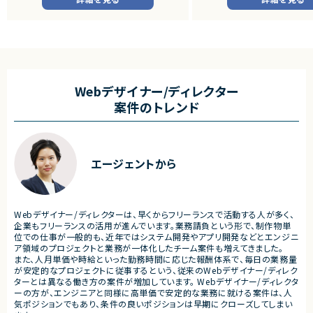
・SAP BWの既存データモデルおよび帳票出
・ソフトウェア評価および不
力ロジックの調査、分析
・機能不具合および性能不具
・SAP ECC 6.0／SAP BWからDatabricks
析、修正対応
へのデータ連携方式の設計
・試験項目の追加および改善
・ETL処理の基本設計、詳細設計および設計
・テストプログラムの作成
書作成
・関連ドキュメント整備
・Databricks上での分析用データ基盤およ
び帳票出力基盤の構築
■募集背景
Webデザイナー/ディレクター
・各種データ検証、テスト対応
・開発体制強化に伴う増員募
案件のトレンド
・周辺システムとのデータ連携設計および実
装支援
■担当工程
・設計 ・実装 ・テスト ・不具合
■その他補足
・フルリモート勤務 （初日のみ目黒へ出社）
■その他補足
エージェントから
・テレワーク主体での勤務で
・状況に応じて新横浜または
いへの出社が発生する可能性
・長期参画が見込まれる案件
Webデザイナー/ディレクターは、早くからフリーランスで活動する人が多く、
企業もフリーランスの活用が進んでいます。業務請負という形で、制作物単
位での仕事が一般的も、近年ではシステム開発やアプリ開発などとエンジニ
ア領域のプロジェクトと業務が一体化したチーム案件も増えてきました。
また、人月単価や時給といった勤務時間に応じた報酬体系で、毎日の業務量
が安定的なプロジェクトに従事するという、従来のWebデザイナー/ディレク
ターとは異なる働き方の案件が増加しています。 Webデザイナー/ディレクタ
ーの方が、エンジニアと同様に高単価で安定的な業務に就ける案件は、人
気ポジションでもあり、条件の良いポジションは早期にクローズしてしまい