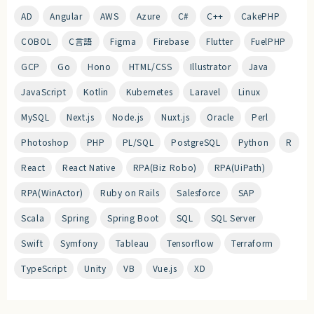
AD
Angular
AWS
Azure
C#
C++
CakePHP
COBOL
C言語
Figma
Firebase
Flutter
FuelPHP
GCP
Go
Hono
HTML/CSS
Illustrator
Java
JavaScript
Kotlin
Kubernetes
Laravel
Linux
MySQL
Next.js
Node.js
Nuxt.js
Oracle
Perl
Photoshop
PHP
PL/SQL
PostgreSQL
Python
R
React
React Native
RPA(Biz Robo)
RPA(UiPath)
RPA(WinActor)
Ruby on Rails
Salesforce
SAP
Scala
Spring
Spring Boot
SQL
SQL Server
Swift
Symfony
Tableau
Tensorflow
Terraform
TypeScript
Unity
VB
Vue.js
XD