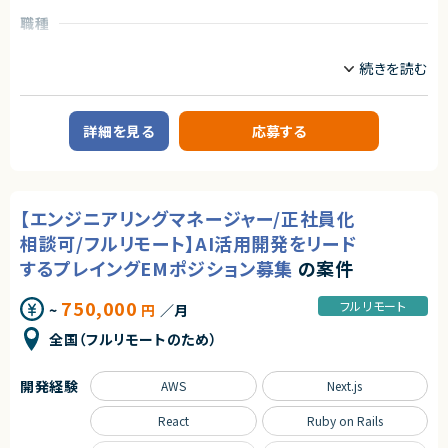
◆応募者へのメッセージ
アダルトコンテンツ有り
職種
多くのサービスが生まれては消える中で、ビジネスの基盤として長く使われ
※あらかじめご理解の上、ご応募をお願いいたします
フロントエンドエンジニア
サーバーサイドエンジニア
る存在になれるプロダクトは決して多くありません。
本サービスは、まさにその可能性を持つプロダクトであり、さらにその中心メ
求めるスキル
ンバーとして関われるフェーズは、まだ組織がコンパクトな「今」だけです。
業務内容
【必須スキル】
自らの判断やアウトプットでプロダクトと事業を前進させ、社会に価値ある
【案件概要】
・大規模システムにおける技術選定などの意志決定に関わった経験
仕組みを残したい方のチャレンジを歓迎します。
新規事業に対応するSaaSプロダクト開発案件です。
・コンテナ、CI/CD、マイクロサービス等のモダンな技術の経験
詳細を見る
応募する
本案件では、サプライチェーン強化に向けたセキュリティ対策評価制度の基
・インフラからバックエンド、フロントエンドまでの広い実装経験
◆募集背景
盤となる新プロダクトを、CEO直下・1人目エンジニアとして0→1で構築して
■下記の言語を複数経験のある方
事業成長を次の段階へ進めるにあたり、プロダクト開発体制および組織基
いただきます。
・Next.js
盤を強化することを目的とした増員募集です。
日本全体のサプライチェーンを支える次世代の業界標準プラットフォームを
・Go
目指す、社会的インパクトの大きい案件です。
・Github Actions
◆会社・事業について
【エンジニアリングマネージャー/正社員化
・Terraform
当社は、ビジネスシーンにおける日程調整業務を効率化するSaaSを自社で
【業務内容】
・MySQL
企画・開発・提供しているスタートアップ企業です。
相談可/フルリモート】AI活用開発をリード
■短期（参画直後）
・Redis
創業以来、外部資本に依存せず、継続的な売上成長と黒字経営を実現して
・新規SaaSプロダクトの設計・開発・運用
するプレイングEMポジション募集
の案件
・GCP, AWS
います。
（フロントエンド／バックエンド／クラウドインフラ）
提供しているサービスは、機能性やユーザー体験の評価が高く、国内のみな
・技術選定、開発・運用プロセスの構築
【歓迎条件】
らず海外からも注目され、グローバルに利用が拡大しています。
750,000
フルリモート
~
円
／月
・経営陣・顧客と連携した要件定義、ロードマップ策定
・大規模サービスの開発に携わったことがある
・AIツールを活用した開発効率化
・CTO、テックリードとして開発組織をリードしてきた経験
◆プロダクトの特長
全国（フルリモートのため）
・Next.jsの実務経験
独自技術・特許を活用した他社にはない機能群
■中長期
・Goの実務経験
明確な差別化による高い市場競争力
・パフォーマンス・スケーラビリティを考慮したアーキテクチャ設計
・Github Actions、CircleCIの実務経験
大手企業から成長企業まで、幅広い業種での導入実績（数万社規模）
開発経験
AWS
Next.js
・大規模開発・他サービス連携に向けた技術的リード
・MySQL（Spannerも含む）の実務経験
・チームリーダーとしての開発推進
・GCP, AWSの実務経験
プロダクトとしての評価と実績がすでに確立されており、今後のスケールに
React
Ruby on Rails
・開発組織づくり（採用・ピープルマネジメント）
・フロントエンドのテストを書いたことがある
おいても大きな成長余地を持っています。
・コストを意識しながらコードを書くことができる