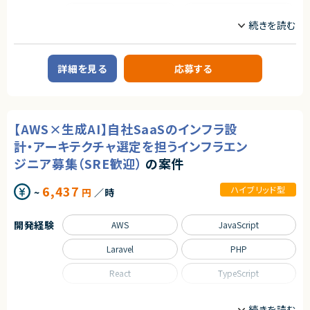
・ビジネスやデザイン領域にも興味がある方
SQL
TypeScript
求めるスキル
契約形態
■必須スキル
職種
・Webアプリケーション開発の実務経験（5年以上）
業務委託(準委任契約)
・TypeScript、React.js、Next.jsにおける開発経験（5年以上）
フロントエンドエンジニア
サーバーサイドエンジニア
・開発者のリードやマネジメント、プロセス改善の経験
契約元
詳細を見る
応募する
・クライアントやビジネス側のメンバーとともにチームで開発を行った経験
業務内容
株式会社LASSIC
・機能の設計とミドルウェア選定の経験
・ビジネスレベルの日本語コミュニケーション（日本語メインでの実務経験3
■企業概要
エージェントから
年以上）
既存SaaSプロダクトの保守・運用を中心に、パフォーマンス向上や安定性改
善、セキュリティ強化を担っていただくポジションです。
◎AIツールを前提とした最先端の開発環境でスキルアップできます！
【AWS×生成AI】自社SaaSのインフラ設
※経験年数は目安です。候補者によってご応募いただいたポジションと別ポ
◎フルリモート・裁量労働制で柔軟な働き方が可能です！
ジションをご提示させていただく場合がございます。
■業務内容
計・アーキテクチャ選定を担うインフラエン
◎技術選定や設計フェーズから主体的に関われる環境です！
・既存Webアプリケーションの保守・運用
◎自社サービスと受託の両方に携われるため、幅広い経験が積めます！
ジニア募集（SRE歓迎）
の案件
■尚可スキル
・パフォーマンス改善および負荷対策の実施
・パフォーマンス、アクセシビリティ、セキュリティに関する理解
・障害発生時の原因調査および再発防止策の設計
・UI/UX開発に対する理解
・安定稼働を前提としたシステム設計改善
6,437
ハイブリッド型
~
円
／時
・Webの動作原理やブラウザについての理解
・セキュリティリスクの洗い出しと改善対応
・自ら技術的な問題を発見して組織を横断した課題を解決した経験
・品質を重視した開発プロセスの推進
・新規事業立ち上げ経験
・AI活用を取り入れた開発手法への適応（将来的な発展含む）
開発経験
AWS
JavaScript
・Ruby On RailsやLaravel等のTypeScript以外のWebフレームワークを利
用した開発経験
求めるスキル
Laravel
PHP
・OSSへの貢献経験／OSSコミュニティへの理解、もしくはカンファレンスで
■必須スキル
技術内容を発表した経験
・5年以上のWebアプリケーション開発経験
React
TypeScript
・AWSを利用した開発経験
（例：Claude Code, Codex, Gemini CLI, GitHub Copilotなど）
・フルスタックでのWebアプリケーション開発経験
■求める人物像
職種
‐フロントエンド開発（例：React/Next.js/Vue.js）
・常に最新技術をキャッチアップできる方