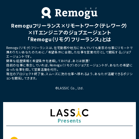
■募集背景
・広告運用体制の内製化強化に伴う増員募
■募集背景
集
・SEO流入拡大とCVR向上
るための体制強化
■担当工程
Remoguフリーランス×リモートワーク（テレワーク）
・広告運用
■担当工程
×ITエンジニアのジョブエージェント
・レポーティング
・分析 ・要件整理 ・施策立案 
・分析
定 ・改善提案
「Remogu（リモグ）フリーランス」とは
・運用改善
■その他補足
Remogu（リモグ）フリーランスは、在宅勤務や地方に住んでいても東京の仕事にリモートで
■チーム構成
・原則フルリモート （必要に応
携わりたいあなたのために、「希望条件に合致した仕事を営業代行として開拓する」ジョブ
戦略担当リーダー＋オペレーションメンバー
ト拠点への出社可能性あり）
エージェントです。
簡単な経歴情報と希望条件を連絡しておけば、あとは放置！
（本ポジションはオペレーション寄り）
目前の仕事に専念していれば、Remogu（リモグ）のジョブエージェントが、あなたの希望に
合った仕事を探して営業活動を代行。
■その他補足
現在のプロジェクト終了後、スムーズに次の仕事へ移れるよう、あなたが活躍できるポジシ
・担当案件数は5～10件程度
ョンを開拓してきます。
・フルリモート勤務可 ※東京近郊在住者は
月8日程度出社のハイブリッド相談可
©LASSIC Co., Ltd.
Presents