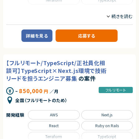
■その他補足
株式会社LASSIC
エージェントから
・プレイングマネージャーとして手も動かすポジション
職種
・AI活用を前提とした開発体制
・フルリモートで働くことができます！
エージェントから
CTO/VPoE/テックリード
フロントエンドエンジニア
・まだ少人数の成長フェーズにて、コアメンバーとして携わることができま
★ CEO直下・1人目エンジニアとして、0→1のSaaS立ち上げを主導できま
サーバーサイドエンジニア
求めるスキル
す！
す
・自社SaaSプロダクトのリードに携わることができます！
■必須スキル
★ 日本全体のサプライチェーンを支える社会的インパクトの大きいプロダク
詳細を見る
応募する
業務内容
・Webアプリケーション開発の実務経験（設計〜実装〜運用まで一通り、言
ト開発に携われます
■企業概要
語不問）
★ 技術選定からアーキテクチャ設計、開発プロセス構築まで大きな裁量を
開発事業と自社サービスを展開する企業です。
・3名以上の開発チームのリード・マネジメント経験（育成・目標設定・評価へ
持って推進できます
安定した経営基盤とスタートアップ的な開発文化を併持しています。
の関与）
★ フロントエンド〜バックエンド〜クラウドまでフルスタックで関与でき、技
・アーキテクチャ設計・技術選定（ミドルウェア・SaaS含む）に意思決定者と
術力を最大限発揮できます
【フルリモート/TypeScript/正社員化相
■プロダクトやサービスの概要
して関与した経験
・自社サービスおよび新規事業開発を中心にWebアプリケーションを提供
・ビジネスサイド（PdM・営業・CS等）と合意形成しながらプロダクト開発を
談可】TypeScript×Next.js環境で技術
・AIツールを活用した開発体制を全案件で導入
進めた経験
リードを担うエンジニア募集
の案件
・ビジネスレベルの日本語コミュニケーション（目安：日本語メインでの実務
■業務内容
経験3年以上）
・Webアプリケーションの設計、開発、テスト、リリース
850,000
フルリモート
~
円
／月
・AIツール（Claude Code、Copilot等）を活用した開発
■尚可スキル
・クライアント提案〜リリース後の改善まで一貫して担当
・TypeScript / React / Next.js での開発経験（当社メイン技術スタック）
全国（フルリモートのため）
・コードレビュー、設計レビューによる品質向上
・Ruby on Rails 等でのバックエンド開発経験（既存プロダクトの改善に活
・技術選定やアーキテクチャ設計への参画
かせます）
・AWSインフラ設計・運用経験（ECS / Terraform / Docker）
開発経験
AWS
Next.js
■募集背景
・Claude Code・GitHub Copilot等AIツールを活用した開発経験（組織へ
・事業拡大に伴うプロジェクト増加
の展開経験は特に歓迎）
React
Ruby on Rails
・少人数ユニットによる自律的開発体制の強化
・新規事業・新プロダクトの0→1立ち上げ経験
・採用活動への関与経験（スカウト・面接・採用基準の設計等）
Terraform
TypeScript
■担当工程
・育成制度づくり（オンボーディング、ラダー設計、勉強会運営など）に関与し