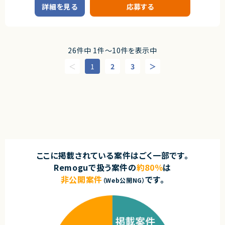
詳細を見る
応募する
◎プロダクト・CSチームと連携しながら上流工程にも関われます！
■企業概要
■求める人物像
HR系クラウドサービスを展開する企業です。
・AIツールを活用した開発に前向きな方
・チームでのコミュニケーションを大切にできる方
■プロダクトやサービスの概要
・既存のクラウド型HRサービスの改善およびモダン化プロジェクト
契約形態
26件中 1件〜10件を表示中
業務委託(準委任契約)
■業務内容
1
2
3
React／TypeScriptを用いたToC向け画面の改修・機能開発
既存画面のUI/UX改善およびモダナイズ対応
契約元
GitHub Copilot等の生成AIを活用した実装・ドキュメント作成
株式会社LASSIC
AIを活用したテストコード作成および品質向上
プロダクトチームと連携した仕様確認・機能改善
エージェントから
■担当工程
◎AIツールをフル活用した最先端の開発手法に携われます！
実装、テスト、運用改善
◎レガシー刷新プロジェクトのコアメンバーとして大きな裁量で活躍できま
す！
求めるスキル
◎フロントからバックエンドまで幅広いスキルを活かしながら成長可能です！
◎プロダクト部門と近い距離で上流工程から関与できます！
■必須スキル
ここに掲載されている案件はごく一部です。
◎自社サービス開発で長期的な価値提供に関われる環境です！
・ReactまたはTypeScriptを用いた開発経験2年以上
Remoguで扱う案件の
約80％
は
・モダンな技術に意欲的な方
・AIを駆使して画面実装やテストコード自動化、仕様のドキュメント化ができ
非公開案件
です。
（Web公開NG）
る方
■求める人物像
・AIツールを活用し能動的に開発を進められる方
・新しい技術へのキャッチアップに前向きな方