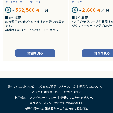
データアナリスト
マーケター
マーケター
562,500
2,600
~
円
／ 月
~
円
／ 時
■案件概要
■案件概要
広告運用の内製化を推進する組織での募集
・大手企業グループが展開する
です。
ジタルマーケティングプロジェ
AI活用を前提とした体制の中で、オペレーシ
ョン領域を担うポジションです。
■プロダクトやサービスの概
・BtoBサービスのWebサイ
■プロダクトやサービスの概要
然検索流入の拡大と問い合わせ
・ナショナルクライアントを中心とした大規模
デモ申込等のコンバージョン
広告案件を担当します。
す。
詳細を見る
詳細を見る
・Google、Yahoo!、YouTubeおよび主要SN
S媒体を活用した広告運用を行います。
■業務内容
・TOPページ、サービスページ
■業務内容
策立案および実行
・Google/Yahoo/YouTubeおよび主要SNS
・キーワード戦略立案 ・競合
広告の入稿業務
分析 ・テクニカルSEO分析
・配信設定変更、クリエイティブ差替え、審査
・GA4、Clarity等を用いた
対応
・LP、CTA、フォーム改修によ
・媒体管理画面での運用業務
・A/Bテストの企画、実行、効
案件リクエストレシピ
よくあるご質問（フリーランス）
運営会社について
・UTM/URL設定、レポート更新などの日次
・SEO流入データを踏まえた
法人のお客様はこちら
お問い合わせ
運用業務
け
利用規約
プライバシーポリシー
情報セキュリティ対策ルール
・配信データの簡易分析による異常値検知
・仮説立案から施策実行、効
およびエスカレーション対応
気通貫推進
当社のハラスメント対応方針と相談窓口
・運用ルール改善や業務効率化施策の提案
・マーケティングチームおよ
育児介護等への配慮義務への対応方針と相談窓口
種調整