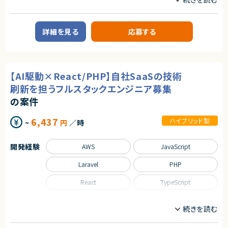
‐バックエンド開発（例：Node.js/Go など）
インフラエンジニア/SRE
・ビジネス視点での成長意欲がある方
・GCP/AWSのいずれかの知識
・専門性と幅広い知識を両立したい方
・ユーザー価値にこだわれる方
業務内容
■尚可スキル
詳細を見る
応募する
■企業概要
・AI搭載コードエディタを用いたプログラミングまたはバイブコーディング経
契約形態
HR領域のクラウドサービスを提供する企業です。
験
業務委託(準委任契約)
・オープンかつ素直なコミュニケーションを大事にし、職種や立場の垣根を越
■プロダクトやサービスの概要
えて協調できる推進力
・既存のHR系クラウドサービスのモダン化プロジェクト
・急成長中のスタートアップで、世の中に価値のあるプロダクトを増やし、社
契約元
【AI駆動×React/PHP】自社SaaSの技術
会的なインパクトのある事業に携わりたい方
株式会社LASSIC
■業務内容
・プロダクトの価値最大化のためにPoC段階から積極的に携わり、当事者意
刷新を担うフルスタックエンジニア募集
・AWS環境の設計・構築・運用（可用性・パフォーマンス改善含む）
識を持って改善に取り組める方
エージェントから
の案件
・既存HRクラウドサービスのインフラモダナイズ対応
・スタートアップならではのスピード感や大きな変化をポジティブに楽しめる
・アプリケーション開発チームと連携したアーキテクチャ改善支援
方
◎フルリモートかつ裁量労働で柔軟な働き方が可能です！
・CI/CDパイプラインの整備および運用自動化
◎モダン技術（Next.js・AIツールなど）を積極導入しており、スキルアップ環
6,437
ハイブリッド型
~
円
／時
・監視設計および運用改善（SLI/SLOの導入検討）
契約形態
境が整っています！
・API基盤の運用およびバージョン管理におけるインフラ側対応
◎新規事業・DX推進に関わるため、ビジネス視点も身につきます！
業務委託(準委任契約)
・生成AIを活用した設計書作成・運用効率化の推進
◎技術選定や意思決定に関われるため、テックリードとしての経験を積めま
開発経験
AWS
JavaScript
・AIツールを活用した品質改善・コードレビュー支援基盤の構築
す！
契約元
・障害対応および再発防止策の検討
Laravel
PHP
株式会社LASSIC
■担当工程
・設計、構築、テスト、運用
React
TypeScript
エージェントから
★ SaaSの安定運用・改善に深く関われる環境です
求めるスキル
職種
★ 単なる保守ではなく、パフォーマンス・品質向上に主体的に取り組めます
■必須スキル
★ 技術的負債の解消やアーキテクチャ改善に関われます
フロントエンドエンジニア
サーバーサイドエンジニア
・インフラエンジニアとしてのAWSの設計・構築・運用経験が豊富な方
★ Node.js×React×TypeScriptのモダン環境で開発が可能です
・AI駆動開発を前提としたインフラ構築やアーキテクチャ選定に意欲的な方