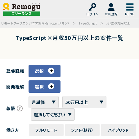
フリーランス
ログイン
会員登録
リモートワークエンジニア案件Remogu（リモグ）
TypeScript
月収50万円以上
TypeScript×月収50万円以上の案件一覧
募集職種
選択
開発経験
選択
報酬
働き方
フルリモート
シフト（移行）
ハイブリッド