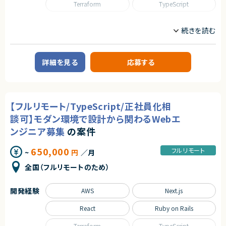
Terraform
TypeScript
求めるスキル
◆マーケットの魅力
日程調整は、多くの人が日常的に行う業務である一方、長年にわたり非効率
【必須スキル】
契約形態
な手法が使われ続けてきた領域でもあります。
職種
・エンジニア経験5年以上
近年は、業務のデジタル化・生産性向上の流れを背景に、この分野自体が急
・サーバーサイド開発経験：2年以上
業務委託(準委任契約)
CTO/VPoE/テックリード
プロジェクトマネージャー
速に注目され、改善ニーズが顕在化しています。
・フロントエンド開発経験：2年以上
プロジェクトリーダー
サーバーサイドエンジニア
本サービスは、その中でも機能面・体験面の両方で優位性を持ち、将来的に
・本番環境におけるクラウドインフラ構築・運用経験：2年以上
契約元
はビジネスに欠かせないインフラ的存在となるポテンシャルを備えていま
（監視、バックアップ、障害対応、セキュリティ要件考慮）
詳細を見る
応募する
業務内容
株式会社LASSIC
す。
・静的型付け言語での開発経験：2年以上
・マルチテナント構成のBtoB SaaS設計・開発経験
■企業概要
エージェントから
求めるスキル
・「何を・なぜ作るのか」を自ら定義した経験
プロダクト開発と受託開発を並行して行うテクノロジー企業です。
・アジャイル開発、要件定義、PdM／PjM的な関与経験
★フルリモート※日本にお住いの方のみの募集になります
◆スキル・経験
・チーム開発および技術的意思決定経験
■プロダクトやサービスの概要
★大手グループ会社の案件です！
・Web／SaaSプロダクトにおけるPdMまたはそれに準ずる役割の経験
【フルリモート/TypeScript/正社員化相
・技術選定、開発・運用プロセス設計の経験
・自社サービスとクライアントワークを通じた開発を展開
★中長期で参画いただける案件です！
（プロダクト企画、要件定義、改善サイクルへの継続的な関与）
・AIコーディングの実務利用経験
・AIツールを活用した開発スタイルを標準化
談可】モダン環境で設計から関わるWebエ
★弊社から20名以上参画中の企業様になります！※事業部は異なります
・ユーザー課題を起点とした機能設計・仕様設計の経験
★横新規開発の立ち上げや横断的にプロジェクトを見ることができます。
・UI/UXに関する基礎的な知識・判断力
ンジニア募集
の案件
【歓迎スキル】
■業務内容
・開発優先度の設計・ロードマップ策定の経験
・新規事業／プロダクト立ち上げ経験
・少人数チームのマネジメント、育成、評価
・エンジニアと円滑にコミュニケーションできる技術理解
・Next.js／React／TypeScriptの実務経験
・開発プロセス改善やチームパフォーマンス向上
650,000
・関係者（営業・CS・経営層）と連携しながらプロダクトを推進した経験
フルリモート
~
円
／月
・AWSインフラ構築・運用経験
・プロジェクト進行管理および技術的意思決定
・障害対応・運用改善など、プロダクト品質に責任を持った経験
・セキュリティ領域への興味・知見
・ビジネス側と連携したプロダクト価値の向上
・自ら課題を発見し、主体的に意思決定・推進できる姿勢
全国（フルリモートのため）
・開発組織の立ち上げ・拡大経験
・採用や制度設計など組織づくりの実行
・事業・チーム成長への強いコミット意欲
契約形態
■募集背景
開発経験
AWS
Next.js
業務委託(準委任契約)
・組織拡大に伴うマネジメント体制強化
契約形態
業務委託(準委任契約)
React
Ruby on Rails
■担当工程
契約元
・要件定義〜運用保守まで一気通貫
株式会社LASSIC
契約元
Terraform
TypeScript