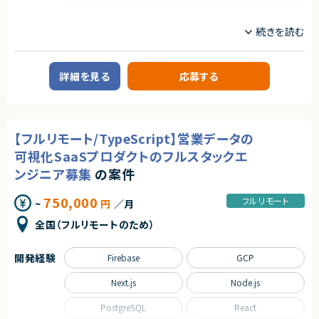
・設計、実装、テスト、リリース、改善
た経験
・OSSコミュニティへの貢献や技術イベント登壇経験
職種
求めるスキル
CTO/VPoE/テックリード
フロントエンドエンジニア
契約形態
■必須スキル
サーバーサイドエンジニア
・Webアプリケーション開発の実務経験（5年以上、言語不問）
業務委託(準委任契約)
・フロントエンドまたはバックエンドの設計・実装経験
詳細を見る
応募する
業務内容
・チーム開発経験（Git/GitHubを用いたコラボレーション）
契約元
■企業概要
・ビジネスレベルの日本語コミュニケーション（目安：日本語メインでの実務
株式会社LASSIC
新規事業立ち上げや業務改善プロジェクトを推進する企業です。
経験3年以上）
エージェントから
■プロダクトやサービスの概要
※経験年数は目安です。スキルや実績に応じて選考・処遇を決定します。
【フルリモート/TypeScript】営業データの
・クライアント企業に対するDX推進支援（業務システム開発、新規プロダクト
◎ フルリモート×裁量労働で場所・時間に縛られない柔軟な働き方が可能
開発 等）
■尚可スキル
可視化SaaSプロダクトのフルスタックエ
です！
・TypeScript / React / Next.js での開発経験（当社メイン技術スタック）
◎ コーディングとマネジメント両方に関われるため、技術力と組織力を同時
ンジニア募集
の案件
■業務内容
・Ruby on Rails 等でのバックエンド開発経験（既存プロダクトの改善に活
に伸ばせます！
・DX推進プロジェクトにおけるWebアプリケーション開発
かせます）
◎ AI活用前提の開発環境で、次世代の開発スタイルを実践できます！
・TypeScript / Next.js を用いたフロントエンド開発および設計
・AWSを利用したインフラ設計・運用経験（ECS / Terraform / Docker）
750,000
フルリモート
◎ 組織拡大フェーズのため、制度設計や文化づくりに深く関われます！
~
円
／月
・技術選定、アーキテクチャ設計、コードレビューの実施
・Claude Code・GitHub Copilot等AIツールを活用した開発経験
・開発チームの技術的リードおよびメンタリング
・アーキテクチャ設計・ミドルウェア選定の経験
全国（フルリモートのため）
・全社横断の技術課題の特定および解決推進
・パフォーマンス・アクセシビリティ・セキュリティに関する知識
・新技術検証（R&D）および技術導入の推進
・新規事業・新プロダクトの0→1立ち上げ経験
・OSSへの貢献経験やカンファレンスでの登壇経験
開発経験
Firebase
GCP
■募集背景
・DX推進案件および新規事業拡大に伴う体制強化
■求める人物像
Next.js
Node.js
・AIツールを積極的に活用できる方
■担当工程
・プロダクト志向で開発に携わりたい方
PostgreSQL
React
・要件整理、設計、実装、レビュー、改善提案
・技術トレンドをキャッチアップできる方