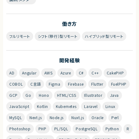
働き方
フルリモート
シフト（移行）型リモート
ハイブリッド型リモート
開発経験
AD
Angular
AWS
Azure
C#
C++
CakePHP
COBOL
C言語
Figma
Firebase
Flutter
FuelPHP
GCP
Go
Hono
HTML/CSS
Illustrator
Java
JavaScript
Kotlin
Kubernetes
Laravel
Linux
MySQL
Next.js
Node.js
Nuxt.js
Oracle
Perl
Photoshop
PHP
PL/SQL
PostgreSQL
Python
R