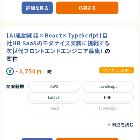
★ 長期的にプロダクト価値を高めていく経験を積むことができます
業務内容
・開発チームと連携してモダンな環境を構築できる方
詳細を見る
応募する
・CI/CD環境の構築経験
■企業概要
・IaC（Terraform、AWS CDK）構築経験
HR系クラウドサービスを展開する企業です。
■プロダクトやサービスの概要
■歓迎スキル
・法人向けクラウドサービスの開発・運用
【AI駆動開発×React×TypeScript】自
・IaC（Terraform、AWS CDK）構築経験
・コンテナ基盤（Docker、ECS、EKS）運用経験
■業務内容
社HR SaaSのモダナイズ実装に挑戦する
・SRE・監視設計・運用改善経験
・既存フロントエンド（React）のUI/UX改善およびモダン化対応
次世代フロントエンドエンジニア募集！
の
・生成AI活用による業務改善経験IaC（Terraform、AWS CDK）構築経験
・バックエンド（PHP / Laravel）の改修およびリファクタリング
・コンテナ基盤（Docker、ECS、EKS）運用経験
・既存APIの設計見直しおよび新APIへの移行対応
案件
・CI/CD環境の構築経験
・新機能の設計、実装、テスト
・SRE・監視設計・運用改善経験
・生成AIツール（Copilot等）を活用した設計書・ドキュメント作成
3,750
・生成AI活用による業務改善の実務経験
・テストコードの作成および自動化（ユニットテスト・E2Eテスト）
ハイブリッド型
~
円
／時
・コードレビューおよび品質改善活動
・プロダクト・カスタマーサクセスチームとの仕様調整
契約形態
開発経験
AWS
JavaScript
業務委託(準委任契約)
■担当工程
・設計、実装、テスト、運用改善
Laravel
PHP
契約元
求めるスキル
株式会社LASSIC
React
TypeScript
■必須スキル
エージェントから
・TypeScript/Reactでの開発経験3年以上のエンジニア
職種
・PHP/Laravelでの開発経験3年以上のエンジニア
◎AIツールをフル活用した最先端の開発環境でスキルアップが可能！
・テストコード記述やAIツールをフル活用したスピード開発が得意な方
フロントエンドエンジニア
◎インフラだけでなくアーキテクチャ選定から関われる裁量の大きいポジシ
・他チームとリスペクトを持って協調・会話できる方。
ョン！
・AI駆動開発のご経験をお持ちの方
業務内容
◎モダン化プロジェクトのコアメンバーとして価値の高い経験が積めます！