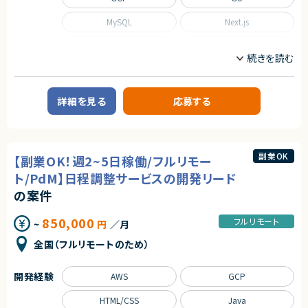
MySQL
Next.js
Nuxt.js
React
Scala
TypeScript
職種
詳細を見る
応募する
CTO/VPoE/テックリード
インフラエンジニア/SRE
フロントエンドエンジニア
サーバーサイドエンジニア
業務内容
副業OK
【副業OK！週2~5日稼働/フルリモー
■事業概要
ト/PdM】日程調整サービスの開発リード
事業部を横断した開発の支援を行う部署です。
事業立ち上げの支援や事業ブーストするための横断支援を行います。
の案件
一つのサービスだけじゃなく、様々なサービスと関わり事業をブーストするた
めに動きます。
850,000
迅速なキャッチアップを求められますが横断的に事業に関わることで様々な
フルリモート
~
円
／月
開発環境に携わることができます。
今回は開発支援のプロジェクトの増加に基づき、開発業務から開発支援を
全国（フルリモートのため）
行っていただくフルスタックエンジニアを募集します！
■募集背景
開発経験
AWS
GCP
テックリード室は支援を求めている各事業や全社横断的なプロジェクトにた
いして技術支援を行う組織です。
HTML/CSS
Java