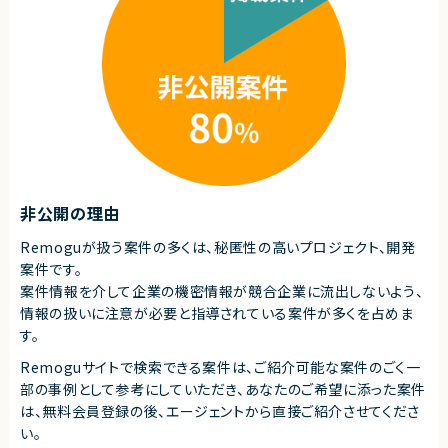
契約形態
業務委託(準委任契約)
契約元
株式会社LASSIC
エージェントから
◎ AIツールを活用した次世代の開発スタイルを実務で習得できます！
◎ モダン化プロジェクトの中核として、技術刷新に携われる環境です！
◎ UI/UX改善や設計フェーズにも関われるため、スキルの幅を広げられま
す！
非公開の理由
◎ 自社サービスに関わることで、プロダクト志向の経験を積めます！
Remoguが扱う案件の多くは、秘匿性の高いプロジェクト、開発
案件です。
案件情報を介して企業の機密情報が競合企業に流出しないよう、
情報の扱いに注意が必要と指導されている案件が多くを占めま
す。
Remoguサイトで検索できる案件は、ご紹介可能な案件のごく一
部の事例として参考にしていただき、
あなたのご希望に添った案件
は、無料会員登録の後、エージェントから直接ご紹介させてくださ
い。