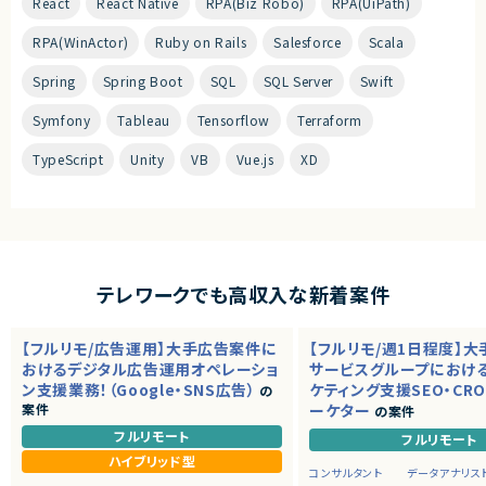
React
React Native
RPA(Biz Robo)
RPA(UiPath)
RPA(WinActor)
Ruby on Rails
Salesforce
Scala
Spring
Spring Boot
SQL
SQL Server
Swift
Symfony
Tableau
Tensorflow
Terraform
TypeScript
Unity
VB
Vue.js
XD
テレワークでも高収入な新着案件
【フルリモ/広告運用】大手広告案件に
【フルリモ/週1日程度】
おけるデジタル広告運用オペレーショ
サービスグループにおける
ン支援業務！（Google・SNS広告）
ケティング支援SEO・CR
の
案件
ーケター
の案件
フルリモート
フルリモート
ハイブリッド型
コンサルタント
データアナリス