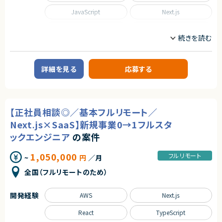
単に技術に精通しているだけではなく、事業を成長させ続けるために技術
を最大限に活用するといった技術投資の目線と、開発組織を牽引していくこ
JavaScript
Next.js
とができるリーダーシップを持った、CTOやテックリード等の経験を持った仲
間を強く求めています。
Python
React
■業務内容
Ruby on Rails
SQL
あらゆる事業部や横断的な企画を推進する部門と連携しています。
新規開発の立ち上げや横断的にプロジェクトを見ることができるので、様々
なプロジェクトに関わることができます。
Spring
Spring Boot
詳細を見る
応募する
・CTOやVPoEと連携して開発組織および様々なプロダクトの課題解決
・全社横断のプロジェクトや新規事業の立ち上げを事業計画フェーズから支
TypeScript
援
・アーキテクチャレビューや技術的課題の解決といった事業部支援
職種
・生産性向上とリスク軽減のためのモダン化をインフラ、アプリケーションの
【正社員相談◎／基本フルリモート／
両面から推進
CTO/VPoE/テックリード
プロジェクトマネージャー
・開発組織の課題解決、エンジニアの育成、採用支援
プロジェクトリーダー
インフラエンジニア/SRE
Next.js×SaaS】新規事業0→1フルスタ
フロントエンドエンジニア
サーバーサイドエンジニア
ックエンジニア
の案件
■ポジションの魅力
業務内容
特定のプロダクトを持たない組織だからこそ俯瞰的に課題を見極め、全体
1,050,000
フルリモート
~
円
／月
◆業務内容
最適となる解決策を打っていくことが求められます。
日程調整を支援するSaaSプロダクトにおいて、企画・設計から改善まで、プ
テックリード室として全社を俯瞰して施策を考えるだけでなく、主担当となる
全国（フルリモートのため）
ロダクト開発を主導していただくポジションです。
事業においては事業部の開発チームと共に事業に深くコミットしていただく
・顧客課題を起点とした機能設計・UX/UI設計
ので、俯瞰と詳細、複数の視点を持って大きな課題に取り組む力を身につけ
・開発テーマの優先順位付けおよび進行マネジメント
られる環境です。
開発経験
AWS
Next.js
・技術的視点を活かした営業・カスタマーサポート支援
・障害対応や運用面の改善を含むプロダクト品質の担保
○開発統括本部テックリード室
React
TypeScript
・上記に付随する、経営・顧客・開発をつなぐ横断的な役割
- 19名