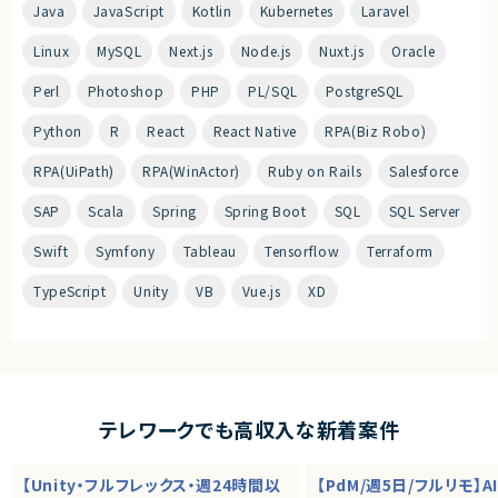
Java
JavaScript
Kotlin
Kubernetes
Laravel
Linux
MySQL
Next.js
Node.js
Nuxt.js
Oracle
Perl
Photoshop
PHP
PL/SQL
PostgreSQL
Python
R
React
React Native
RPA(Biz Robo)
RPA(UiPath)
RPA(WinActor)
Ruby on Rails
Salesforce
SAP
Scala
Spring
Spring Boot
SQL
SQL Server
Swift
Symfony
Tableau
Tensorflow
Terraform
TypeScript
Unity
VB
Vue.js
XD
テレワークでも高収入な新着案件
【Unity・フルフレックス・週24時間以
【PdM/週5日/フルリモ】A