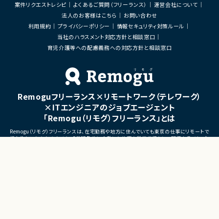
・仮説立案、検証、優先順位付
案件リクエストレシピ
よくあるご質問（フリーランス）
運営会社について
・KPI設計、ロードマップ策定
法人のお客様はこちら
お問い合わせ
・エンジニア、デザイナー、CS、
ィングとの連携推進
利用規約
プライバシーポリシー
情報セキュリティ対策ルール
当社のハラスメント対応方針と相談窓口
■募集背景
育児介護等への配慮義務への対応方針と相談窓口
・既存サービス拡大および新
化に伴う体制増強
■担当工程
・要件定義
・仕様設計
Remoguフリーランス×リモートワーク（テレワーク）
・プロダクト企画
・開発推進
×ITエンジニアのジョブエージェント
・運用改善
「Remogu（リモグ）フリーランス」とは
■その他補足
Remogu（リモグ）フリーランスは、在宅勤務や地方に住んでいても東京の仕事にリモートで
・フルリモート勤務可能
携わりたいあなたのために、「希望条件に合致した仕事を営業代行として開拓する」ジョブ
・10:15から朝会あり
エージェントです。
・長期参画前提案件
簡単な経歴情報と希望条件を連絡しておけば、あとは放置！
目前の仕事に専念していれば、Remogu（リモグ）のジョブエージェントが、あなたの希望に
合った仕事を探して営業活動を代行。
現在のプロジェクト終了後、スムーズに次の仕事へ移れるよう、あなたが活躍できるポジシ
ョンを開拓してきます。
©LASSIC Co., Ltd.