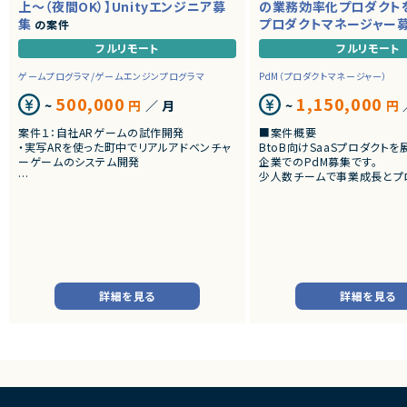
上～（夜間OK）】Unityエンジニア募
の業務効率化プロダクト
集
プロダクトマネージャー
の案件
フルリモート
フルリモート
ゲームプログラマ/ゲームエンジンプログラマ
PdM（プロダクトマネージャー）
500,000
1,150,000
~
円
／ 月
~
円
案件１：自社ARゲームの試作開発
■案件概要
・実写ARを使った町中でリアルアドベンチャ
BtoB向けSaaSプロダクト
ーゲームのシステム開発
企業でのPdM募集です。
少人数チームで事業成長とプ
案件２：受託Web3 AR案件のクライアント開
向上を推進しています。
発
・アートとARをつかったWeb3案件
■プロダクトやサービスの概
・AI活用の業務効率化サービ
・ワークフロー管理サービス
・業務管理サービス
・オンライン認証関連サービス
・新規サービス開発プロジェク
詳細を見る
詳細を見る
■業務内容
・担当プロダクトの課題設定、
・仕様策定、要件定義、開発デ
・開発からリリース後の改善
・ユーザーインタビューおよ
析