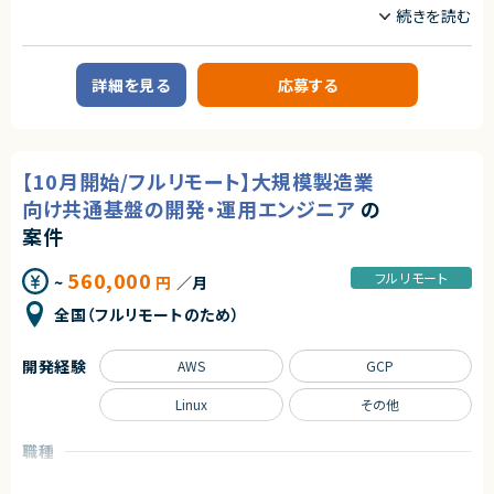
情シス/社内SE/セキュリティエンジニア
・自動化設計・実装（Terraform等）
・ECサイト開発経験
・React／TypeScriptを用いた開発経験
■その他補足
業務内容
・クラウド環境（AWS等）の構築経験
・フルフレックス制（コアタイム制なし）※定例MTGには参加いただく予定で
・AI駆動開発の経験
■案件概要
す。
詳細を見る
応募する
・ポイントシステム連携案件の経験
大手SIerが推進するデジタル決済向けプラットフォーム基盤案件です。
求めるスキル
■プロダクトやサービスの概要
契約形態
・デジタル決済サービスを支える大規模基盤システムの構築プロジェクトで
■必須スキル
す。
・AWSの知見とクラウドの構築・設計経験を一人称で業務が可能なレベルで
業務委託(準委任契約)
【10月開始/フルリモート】大規模製造業
・高可用性および安定運用を重視したOracle基盤の構築を担当いただきま
有していること（目安：経験3年以上）
す。
・オンプレミスのサーバー構築・運用に関する知識と経験
向け共通基盤の開発・運用エンジニア
の
契約元
・Linux/Unixシステム管理スキル（例：シェルスクリプト、ネットワーク管理）
■業務内容
案件
株式会社LASSIC
・MacおよびWindowsの操作・設定に関する基本的な知識
・Exadata Cloud@Customer（ExaCC）環境の設計・構築
・仮想化技術（例：VMware、KVM）の基本的な操作経験
・Oracle Linuxサーバの設計・構築
エージェントから
560,000
フルリモート
~
円
／月
・Oracle Database 19cの設計、構築、設定変更
■尚可スキル
◎ AI駆動開発を活用した先進的な開発体制で経験を積むことができます！
・DB環境のテスト計画策定および実施
・AzureまたはGoogle Cloudの知見、構築・設計経験
全国（フルリモートのため）
◎ ECサイトの新規構築案件のため、設計から移行まで幅広い工程に携わる
・既存環境から新環境へのデータベース移行
・ネットワークセキュリティに関する知識と経験（例：ファイアウォール、VPN、I
ことができます！
・OCI環境における各種設定対応
DS/IPS）
◎ データ移行・DB設計・インフラ構築まで一貫して担当できるため、市場価
・運用監視製品（JP1、Zabbix等）の導入および設定
・TCP/IP・VLAN・ルーティングなどのネットワークの理解と経験
開発経験
AWS
GCP
値向上につながります！
・障害発生時の調査、原因分析、各種改善対応
・ISO27001/ISMS認証に関わる実務経験
◎ フルリモート・フルフレックス環境のため、柔軟な働き方が可能です！
・セキュリティインシデント対応の知識と経験（例：脆弱性スキャン、侵入検
Linux
その他
■募集背景
知）
・デジタル決済向け基盤の新規構築に伴う増員募集です。
・役割ベースのアクセス制御（RBAC）やシングルサインオン（SSO）の理解と
実装経験
職種
■担当工程
・クラウドセキュリティフレームワーク（CISベンチマーク、NIST等）の理解と
インフラエンジニア/SRE
情シス/社内SE/セキュリティエンジニア
・基本設計、詳細設計、構築、テスト、移行対応
実践