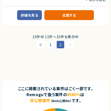
業務内容
求めるスキル
契約元
■案件概要
■必須スキル
株式会社LASSIC
組込みソフトウェア開発を中心とした開発プロジェクトです 。
・Gitを利用したチーム開発経験
詳細を見る
応募する
・LinuxをCLIで操作できること
エージェントから
■プロダクトやサービスの概要
・AWSまたはGCPなどのパブリッククラウドを利用した開発・構築経験
・画像機器向けソフトウェア開発
・新しい技術やOSSについて自ら調査・検証し、導入まで進められること
◎Oracle Databaseの設計・構築・テストまで一貫して経験を活かせる案件
・組込みLinux環境上で動作するソフトウェアおよびデバイスドライバー開発
です！
■尚可スキル
◎Oracle19c、OCI、ExaCCなど市場価値の高いOracle系技術に携われま
■業務内容
15件中 11件〜15件を表示中
・スクラムなどのアジャイル開発経験
す！
・組込みLinux環境におけるデバイスドライバーの開発
・Docker、Kubernetesを利用した開発・運用経験
◎大規模な決済基盤プロジェクトのため、安定性・可用性を意識した基盤構
・ソフトウェア評価および不具合解析
1
2
・CI/CDパイプラインの構築・運用経験
築経験が積めます！
・機能不具合および性能不具合の調査、分析、修正対応
・SRE、プラットフォームエンジニアリング、インフラ自動化の経験
◎リモートワーク中心で働きやすく、業務とプライベートを両立しやすい環境
・試験項目の追加および改善
です！
・テストプログラムの作成
■求める人物像
◎設計からテストまで幅広く担当できるため、インフラエンジニアとしてのス
・関連ドキュメント整備
・新しい技術やOSSへの興味関心が高い方 ・主体的に調査・検証を進められ
キルアップにつながります！
る方 ・改善提案を積極的に行える方
■募集背景
・開発体制強化に伴う増員募集
契約形態
業務委託(準委任契約)
■担当工程
・設計 ・実装 ・テスト ・不具合解析 ・評価
契約元
ここに掲載されている案件はごく一部です。
■その他補足
株式会社LASSIC
Remoguで扱う案件の
約80％
は
・テレワーク主体での勤務です
・状況に応じて新横浜または横浜みなとみらいへの出社が発生する可能性
非公開案件
です。
（Web公開NG）
エージェントから
があります
◎大規模製造業向けシステムを支える共通基盤開発に携われるため、高い
・長期参画が見込まれる案件です