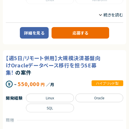
・UAT（ユーザー受入テスト）環境へのデータ移行
・本番移行準備および移行支援
職種
■担当工程
プロジェクトリーダー
インフラエンジニア/SRE
・検討
情シス/社内SE/セキュリティエンジニア
・要件整理
・設計
詳細を見る
応募する
業務内容
・構築
・実装
■業務内容
・テスト
・クラウドおよびオンプレミス環境におけるアカウント／リソースの払い出し
・移行
・AWSアカウント管理、IAM権限設定、リソース管理
・Azure OpenAI、Google Cloud、OpenAI API環境の利用管理およびクォ
■その他補足
【週5日/リモート併用】大規模決済基盤向
ータ管理
・9月開始予定
・オンプレミス環境（vSphere／KVM）での仮想マシン構築・管理
けOracleデータベース移行を担うSE募
・フルリモート／フルフレックス
・インフラ障害発生時の切り分けおよび改善対応
・参画初期のみ出社の可能性あり
集！
の案件
・Okta、AWS Client VPNのアカウント管理および運用
・Terraformを用いたIaC化推進および運用自動化
求めるスキル
・運用課題の抽出、改善提案、標準化推進
550,000
ハイブリッド型
~
円
／月
■必須スキル
■募集背景
・データ移行プロジェクトの実務経験
・社内で発生する継続的なアカウント払い出し業務の標準化および自動化
・大量データ移行に関する設計・実装経験
開発経験
Linux
Oracle
推進のため
・データベース設計・構築経験
・インフラ環境構築経験
SQL
■担当工程
・性能試験・負荷試験の実施経験
・要件整理
・Pythonを用いた開発経験
・運用設計
・自走して設計～実装まで対応できる方
職種
・運用保守
インフラエンジニア/SRE
サーバーサイドエンジニア
・業務改善
■尚可スキル