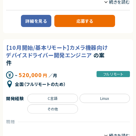
・ハードウェア（特にCPU・GPU）のパフォーマンス最適化およびトラブルシュ
■その他補足
業務内容
ーティングスキル
・週4日程度のリモートワーク（月2～3回程度出社予定）
・コンテナやオーケストレーション技術の深い理解（Docker、Kubernetes）
■案件概要
・テスト工程および本番環境対応時には出社頻度が増加する可能性あり
・仮想化技術（例：VMware、KVM）の深い理解
大手製造業企業向けの共通基盤開発・運用案件です。
詳細を見る
応募する
複数の工場向けシステム開発チームに対し、CI/CD、監視、通知、認証・認可
求めるスキル
契約形態
などの共通機能を提供するプラットフォームの設計・構築・運用を担当いただ
きます。
■必須スキル
業務委託(準委任契約)
・インフラから開発、運用までITシステム全般の知識
■業務内容
・サーバ構築案件での設計、構築、テストの経験、知識
契約元
【10月開始/基本リモート】カメラ機器向け
・共通基盤の設計・構築・運用
・Oracleに関する知識
株式会社LASSIC
・CI/CD環境の整備および改善
・Oracleデータベース移行の経験
デバイスドライバー開発エンジニア
の案
・監視・通知基盤の構築、運用改善
・ミドルウェアの運用保守または新規構築の経験
エージェントから
・認証・認可基盤の設計・運用
件
・Kubernetesを中心としたコンテナ基盤の運用・改善
■尚可スキル
◎クラウドからオンプレミスまで幅広いインフラ領域に携わることができ、市
・OSS製品の調査、技術検証、導入支援
・Oracle19cに関する知識
場価値の高い経験を積めます！
520,000
フルリモート
~
円
／月
・SREの観点からの信頼性向上施策の企画・実施
・ExaCCに関する知識
◎Terraformを活用したIaC推進や業務自動化など、運用改善に主体的に
・開発チーム向けプラットフォームの改善および運用支援
・OCIに関する知識
関わることができます！
全国（フルリモートのため）
・運用MW(JP1,Zabbix,LogStorage,DeepSecurity)の知識
◎裁量が大きく、課題発見から企画・改善推進までリーダーシップを発揮でき
■募集背景
るポジションです！
・工場向けシステム開発チームの生産性向上および開発効率改善のため
■求める人物像
◎フルフレックス環境のため、柔軟な働き方を実現しながら長期参画が期待
開発経験
C言語
Linux
・能動的に一人称で動けること
できます！
■担当工程
・指示待ちにならず自分から主体的にスケジュール作成、不明点の調査など
その他
・要件整理、設計、構築、運用改善、運用保守
行えること
・問題、課題を周りに共有しながら進めていけること
■その他補足
職種
・フルリモート勤務 （初日のみ田町へ出社の可能性あり）
契約形態
サーバーサイドエンジニア
その他
・OSSを積極的に活用する環境です
業務委託(準委任契約)