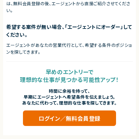
は、無料会員登録の後、エージェントから直接ご紹介させてくださ
◎設計から評価、不具合解析まで幅広く担当できるため、技術力を高めたい
方におすすめです！
い。
◎ハードウェアに近いレイヤーでの開発経験を積むことができ、専門性をさ
らに磨けます！
◎既に複数名体制で参画しているため、プロジェクトへ入りやすい環境で
希望する案件が無い場合、「エージェントにオーダー」して
す！
◎長期参画前提のため、安定して腰を据えて開発に取り組みたい方におす
ください。
すめです！
エージェントがあなたの営業代行として、希望する条件のポジショ
ンを探してきます。
早めのエントリーで
理想的な仕事が見つかる可能性アップ！
時間に余裕を持って、
早期にエージェントへ希望条件を伝えましょう。
あなたに代わって、理想的な仕事を探してきます。
ログイン／無料会員登録