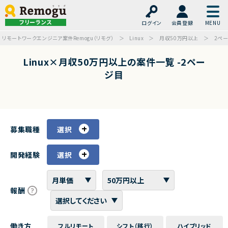
フリーランス
ログイン
会員登録
リモートワークエンジニア案件Remogu（リモグ）
Linux
月収50万円以上
2ペ
Linux×月収50万円以上の案件一覧 -2ペー
ジ目
募集職種
選択
開発経験
選択
報酬
働き方
フルリモート
シフト（移行）
ハイブリッド