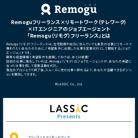
ニケーションあり
■募集背景
・サービスの継続的な機能拡
■募集背景
募集
プロジェクト拡大に伴う増員募集
Remoguフリーランス×リモートワーク（テレワーク）
■担当工程
・要件定義
×ITエンジニアのジョブエージェント
・基本設計
「Remogu（リモグ）フリーランス」とは
・詳細設計
・実装
Remogu（リモグ）フリーランスは、在宅勤務や地方に住んでいても東京の仕事にリモートで
・テスト
携わりたいあなたのために、「希望条件に合致した仕事を営業代行として開拓する」ジョブ
・リリース対応
エージェントです。
簡単な経歴情報と希望条件を連絡しておけば、あとは放置！
■その他補足
目前の仕事に専念していれば、Remogu（リモグ）のジョブエージェントが、あなたの希望に
合った仕事を探して営業活動を代行。
・複数ベンダーによる混成チ
現在のプロジェクト終了後、スムーズに次の仕事へ移れるよう、あなたが活躍できるポジシ
・全体約100名規模の大型プ
ョンを開拓してきます。
©LASSIC Co., Ltd.
Presents
フリーランス×リモートワーク