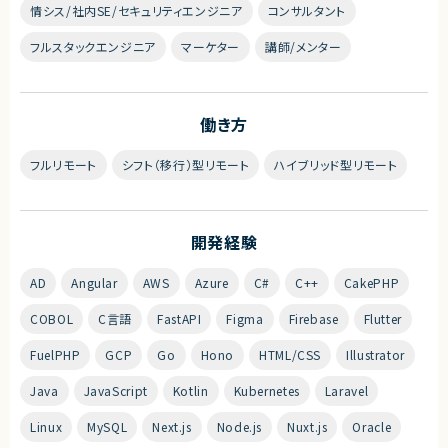
情シス/社内SE/セキュリティエンジニア
コンサルタント
フルスタックエンジニア
マーケター
講師/メンター
働き方
フルリモート
シフト（移行）型リモート
ハイブリッド型リモート
開発経験
AD
Angular
AWS
Azure
C#
C++
CakePHP
COBOL
C言語
FastAPI
Figma
Firebase
Flutter
FuelPHP
GCP
Go
Hono
HTML/CSS
Illustrator
Java
JavaScript
Kotlin
Kubernetes
Laravel
Linux
MySQL
Next.js
Node.js
Nuxt.js
Oracle