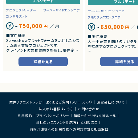
フルリモート
フルリモート
プロジェクトリーダー
サーバーサイドエンジニア
サーバーサイドエンジニア
コンサルタント
フルスタックエンジニア
750,000
650,000
~
円
／ 月
~
円
／ 
■案件概要
■案件概要
ServiceNowプラットフォームを活用したシス
大手小売業界向けのデジタル
テム導入支援プロジェクトです。
を推進するプロジェクトです。
クライアントの業務課題を整理し、要件定義
から設計・開発・テストまで一貫して担当いた
■プロダクトやサービスの概
だきます。
・店舗向けスマホアプリおよび
詳細を見る
詳細を見る
システムの継続的なエンハン
■業務内容
す。
・顧客との要件ヒアリングおよび要件定義
・既にサービス稼働中であり、
・ServiceNowを用いた業務システムの設
年単位で新機能追加や改善を
計、開発、テスト
ースしています。
・JavaScriptによるカスタマイズ開発
・ワークフロー設計および各種機能実装
■業務内容
・詳細設計書、テスト仕様書等のドキュメント
・要件整理および要件定義支
案件リクエストレシピ
よくあるご質問（フリーランス）
運営会社について
作成
・バックエンドシステムの設計
法人のお客様はこちら
お問い合わせ
・成果物レビューおよび品質管理
・コードレビューの実施
・開発メンバーへの技術支援、進捗管理
・リリース対応および品質向
利用規約
プライバシーポリシー
情報セキュリティ対策ルール
・技術課題に対する検討、提案
当社のハラスメント対応方針と相談窓口
■体制
・ステークホルダーとの調整お
・少人数体制でのプロジェクト推進
育児介護等への配慮義務への対応方針と相談窓口
ケーション
・クライアントおよび開発メンバーとのコミュ