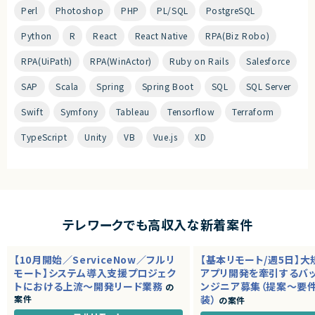
Perl
Photoshop
PHP
PL/SQL
PostgreSQL
Python
R
React
React Native
RPA(Biz Robo)
RPA(UiPath)
RPA(WinActor)
Ruby on Rails
Salesforce
SAP
Scala
Spring
Spring Boot
SQL
SQL Server
Swift
Symfony
Tableau
Tensorflow
Terraform
TypeScript
Unity
VB
Vue.js
XD
テレワークでも高収入な新着案件
【10月開始／ServiceNow／フルリ
【基本リモート/週5日】
モート】システム導入支援プロジェク
アプリ開発を牽引するバ
トにおける上流～開発リード業務
ンジニア募集（提案～要
の
案件
装）
の案件