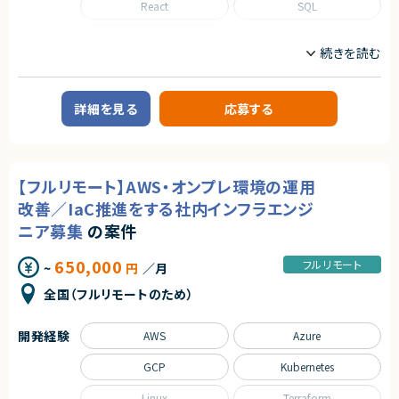
React
SQL
TypeScript
職種
インフラエンジニア/SRE
サーバーサイドエンジニア
詳細を見る
応募する
業務内容
■案件概要
大手ECサイトの新規構築における、データ移行・基盤エンジニア募集です。
【フルリモート】AWS・オンプレ環境の運用
■プロダクトやサービスの概要
・ECサイト開発案件
改善／IaC推進をする社内インフラエンジ
・商品管理、カート機能、決済機能を中心としたサービス構築
ニア募集
の案件
・親会社のポイントシステムとの連携を予定
・工数に余裕があれば商品管理マスタ画面も開発予定
650,000
フルリモート
~
円
／月
■業務内容
・データ保持方式の検討、設計および技術検証
全国（フルリモートのため）
・大量データ移行に向けたプロトタイプ作成
・初期データ取り込み処理の設計・実装
・稼働後の差分データ取り込み処理の設計・実装
開発経験
AWS
Azure
・データ保持方式に応じたデータベース構築
・本番インフラ環境の構築
GCP
Kubernetes
・データ移行リハーサルの実施
・性能・負荷テストの計画および実施
Linux
Terraform