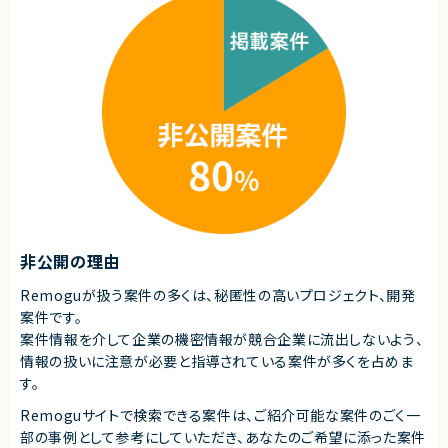
技術力と基盤設計力を磨けます！
◎SRE・プラットフォームエンジニアリング領域を中心に、幅広いインフラ技
求めるスキル
術や運用改善の経験を積めます！
■必須スキル
◎AWS・GCP・オンプレミス環境に加え、多数のOSSを活用したモダンな技
・C言語を使用した組込みソフトウェア開発経験5年以上
術環境で業務が可能です！
・設計～テストまで一人称で自走しながら作業を進められる方
◎Docker・Kubernetes・CI/CDなど市場価値の高いスキルを実践的に活か
・組込みLinux環境での開発経験
せる案件です！
・Linuxカーネルまたはデバイスドライバーの開発経験
◎基本リモート環境のため、働きやすさと技術チャレンジを両立できます！
・マイコン、SoCなどのハードウェアに近い下回りの開発経験
・ハードウェアに関する基礎知識 ・ハードウェア仕様書、デバイス仕様書、デ
ータシートを読み解けること
・UART、SPIなどのペリフェラルに関する基礎知識
■求める人物像
・設計からテストまで主体的に対応できる方
・ハードウェア寄りの開発に強みをお持ちの方
・長期参画を希望される方
非公開の理由
契約形態
Remoguが扱う案件の多くは、秘匿性の高いプロジェクト、開発
業務委託(準委任契約)
案件です。
案件情報を介して企業の機密情報が競合企業に流出しないよう、
契約元
情報の扱いに注意が必要と指導されている案件が多くを占めま
株式会社LASSIC
す。
エージェントから
Remoguサイトで検索できる案件は、ご紹介可能な案件のごく一
◎組込みLinux環境におけるデバイスドライバー開発の経験を存分に活か
部の事例として参考にしていただき、
あなたのご希望に添った案件
せる案件です！