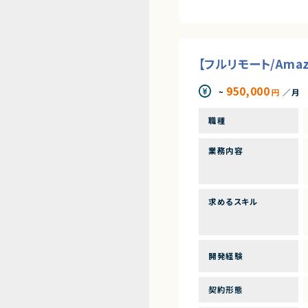
【フルリモート/Ama
950,000
~
円
／月
職種
業務内容
求めるスキル
開発経験
契約形態