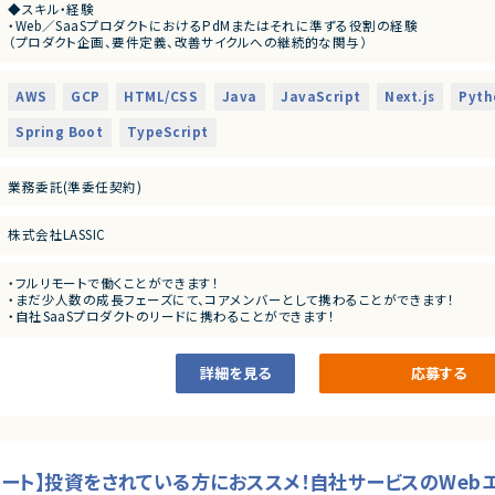
◆スキル・経験
・障害対応や運用面の改善を含むプロダクト品質の担保
・Web／SaaSプロダクトにおけるPdMまたはそれに準ずる役割の経験
・上記に付随する、経営・顧客・開発をつなぐ横断的な役割
（プロダクト企画、要件定義、改善サイクルへの継続的な関与）
・ユーザー課題を起点とした機能設計・仕様設計の経験
◆応募者へのメッセージ
・UI/UXに関する基礎的な知識・判断力
多くのサービスが生まれては消える中で、ビジネスの基盤として長く使われる存在に
・開発優先度の設計・ロードマップ策定の経験
本サービスは、まさにその可能性を持つプロダクトであり、さらにその中心メンバーと
AWS
GCP
HTML/CSS
Java
JavaScript
Next.js
Pyth
・エンジニアと円滑にコミュニケーションできる技術理解
自らの判断やアウトプットでプロダクトと事業を前進させ、社会に価値ある仕組みを
・関係者（営業・CS・経営層）と連携しながらプロダクトを推進した経験
Spring Boot
TypeScript
・障害対応・運用改善など、プロダクト品質に責任を持った経験
◆募集背景
・自ら課題を発見し、主体的に意思決定・推進できる姿勢
事業成長を次の段階へ進めるにあたり、プロダクト開発体制および組織基盤を強化
業務委託(準委任契約)
◆会社・事業について
当社は、ビジネスシーンにおける日程調整業務を効率化するSaaSを自社で企画・開
創業以来、外部資本に依存せず、継続的な売上成長と黒字経営を実現しています。
株式会社LASSIC
提供しているサービスは、機能性やユーザー体験の評価が高く、国内のみならず海外
◆プロダクトの特長
・フルリモートで働くことができます！
独自技術・特許を活用した他社にはない機能群
・まだ少人数の成長フェーズにて、コアメンバーとして携わることができます！
明確な差別化による高い市場競争力
・自社SaaSプロダクトのリードに携わることができます！
大手企業から成長企業まで、幅広い業種での導入実績（数万社規模）
プロダクトとしての評価と実績がすでに確立されており、今後のスケールにおいても
詳細を見る
応募する
◆マーケットの魅力
日程調整は、多くの人が日常的に行う業務である一方、長年にわたり非効率な手法
近年は、業務のデジタル化・生産性向上の流れを背景に、この分野自体が急速に注目
本サービスは、その中でも機能面・体験面の両方で優位性を持ち、将来的にはビジ
す。
3リモート】投資をされている方におススメ！自社サービスのWe