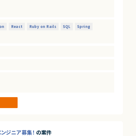
なれるプロダクトは決して多くありません。
して関われるフェーズは、まだ組織がコンパクトな「今」だけです。
on
React
Ruby on Rails
SQL
Spring
残したい方のチャレンジを歓迎します。
することを目的とした増員募集です。
発・提供しているスタートアップ企業です。
からも注目され、グローバルに利用が拡大しています。
大きな成長余地を持っています。
が使われ続けてきた領域でもあります。
され、改善ニーズが顕在化しています。
ネスに欠かせないインフラ的存在となるポテンシャルを備えていま
bエンジニア募集！
の案件