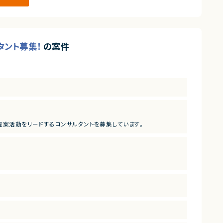
ルタント募集！
の案件
ー基盤の提案活動をリードするコンサルタントを募集しています。
いただきます。
解
）を活用した業務改善・新機能・外部アプリ連携の企画提案