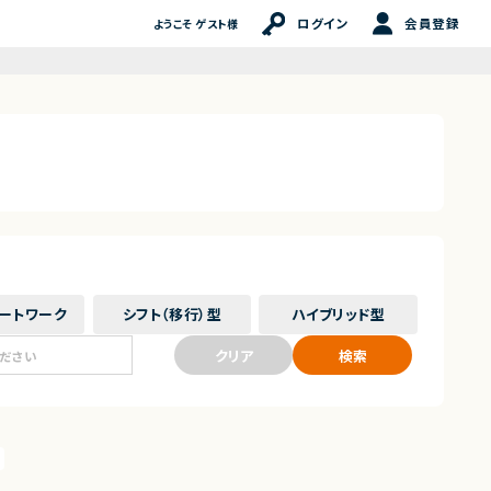
ログイン
会員登録
ようこそ ゲスト様
ート
ワーク
シフト（移行）
型
ハイブリッド
型
クリア
検索