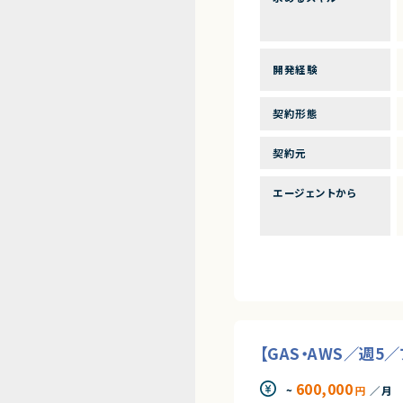
開発経験
契約形態
契約元
エージェントから
【GAS・AWS／週
600,000
~
円
／月