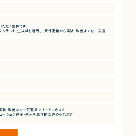
いただく案件です。
クラウド、生成AIを活用し、要件定義から実装・改善までを一気通
盤を構築できるポジションです。
の設計・構築
）
 RDS）でバックエンド実装
プロダクトの導入検討
実装・改善まで一気通貫でリードできます
リューション選定・導入を主体的に進められます