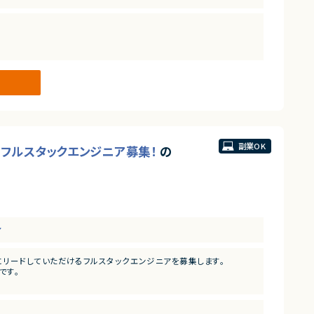
ら推進
る解決策を打っていくことが求められます。
においては事業部の開発チームと共に事業に深くコミットしていただ
環境です。
副業OK
新するフルスタックエンジニア募集！
の
ア
リードしていただけるフルスタックエンジニアを募集します。
です。
発）