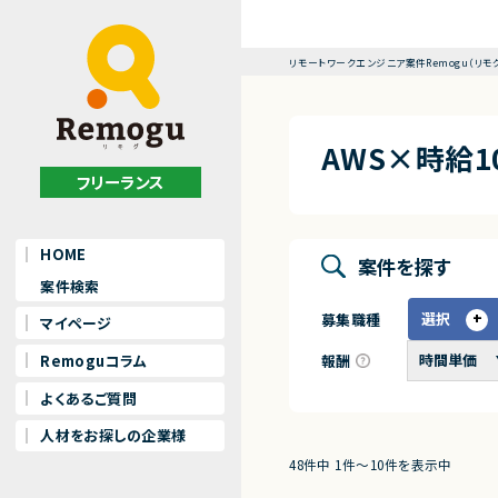
リモートワークエンジニア案件Remogu（リモ
AWS×時給
フリーランス
HOME
案件を探す
案件検索
選択
募集職種
マイページ
報酬
Remoguコラム
よくあるご質問
人材をお探しの企業様
48件中 1件〜10件を表示中