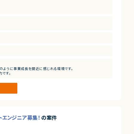
ただきたい。
ーのように事業成長を間近に感じれる環境です。
力です。
ートエンジニア募集！
の案件