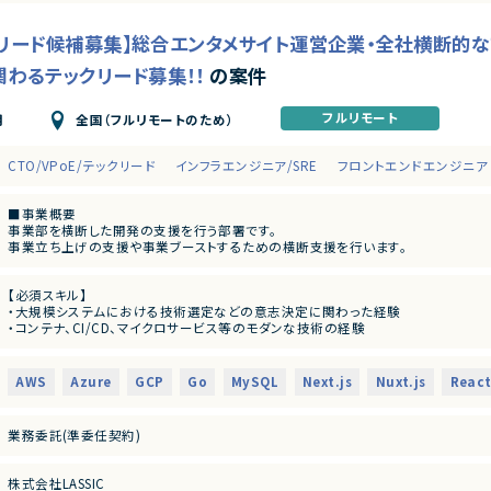
ックリード候補募集】総合エンタメサイト運営企業・全社横断的
関わるテックリード募集！！
の案件
フルリモート
全国（フルリモートのため）
月
CTO/VPoE/テックリード
インフラエンジニア/SRE
フロントエンドエンジニア
■事業概要
事業部を横断した開発の支援を行う部署です。
事業立ち上げの支援や事業ブーストするための横断支援を行います。
一つのサービスだけじゃなく、様々なサービスと関わり事業をブーストするために動
迅速なキャッチアップを求められますが横断的に事業に関わることで様々な開発環
【必須スキル】
今回は開発支援のプロジェクトの増加に基づき、開発業務から開発支援を行っていた
・大規模システムにおける技術選定などの意志決定に関わった経験
・コンテナ、CI/CD、マイクロサービス等のモダンな技術の経験
■募集背景
・インフラからバックエンド、フロントエンドまでの広い実装経験
テックリード室は支援を求めている各事業や全社横断的なプロジェクトにたいして
■下記の言語を複数経験のある方
単に技術に精通しているだけではなく、事業を成長させ続けるために技術を最大限
・Next.js
とができるリーダーシップを持った、CTOやテックリード等の経験を持った仲間を強
AWS
Azure
GCP
Go
MySQL
Next.js
Nuxt.js
Reac
・Go
・Github Actions
■業務内容
・Terraform
あらゆる事業部や横断的な企画を推進する部門と連携しています。
業務委託(準委任契約)
・MySQL
新規開発の立ち上げや横断的にプロジェクトを見ることができるので、様々なプロジ
・Redis
・CTOやVPoEと連携して開発組織および様々なプロダクトの課題解決
・GCP, AWS
・全社横断のプロジェクトや新規事業の立ち上げを事業計画フェーズから支援
株式会社LASSIC