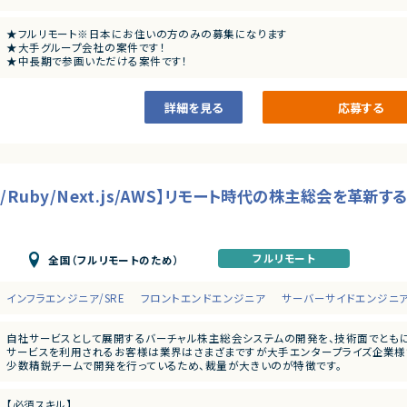
・アーキテクチャレビューや技術的課題の解決といった事業部支援
【歓迎条件】
・生産性向上とリスク軽減のためのモダン化をインフラ、アプリケーションの両面か
・大規模サービスの開発に携わったことがある
・開発組織の課題解決、エンジニアの育成、採用支援
★フルリモート※日本にお住いの方のみの募集になります
・CTO、テックリードとして開発組織をリードしてきた経験
★大手グループ会社の案件です！
・Next.jsの実務経験
★中長期で参画いただける案件です！
・Goの実務経験
■ポジションの魅力
★弊社から20名以上参画中の企業様になります！※事業部は異なります
・Github Actions、CircleCIの実務経験
特定のプロダクトを持たない組織だからこそ俯瞰的に課題を見極め、全体最適とな
★横新規開発の立ち上げや横断的にプロジェクトを見ることができます。
・MySQL（Spannerも含む）の実務経験
テックリード室として全社を俯瞰して施策を考えるだけでなく、主担当となる事業
詳細を見る
応募する
・GCP, AWSの実務経験
くので、俯瞰と詳細、複数の視点を持って大きな課題に取り組む力を身につけられる
・フロントエンドのテストを書いたことがある
・コストを意識しながらコードを書くことができる
○開発統括本部テックリード室
- 19名
アダルトコンテンツ有り
モ/Ruby/Next.js/AWS】リモート時代の株主総会を革
※あらかじめご理解の上、ご応募をお願いいたします
フルリモート
全国（フルリモートのため）
インフラエンジニア/SRE
フロントエンドエンジニア
サーバーサイドエンジニ
自社サービスとして展開するバーチャル株主総会システムの開発を、技術面でともに
サービスを利用されるお客様は業界はさまざまですが大手エンタープライズ企業様
少数精鋭チームで開発を行っているため、裁量が大きいのが特徴です。
【業務内容詳細】
【必須スキル】
・エンハンスや新規機能開発（Ruby on RailsとNext.jsを使用してフルスタックに開