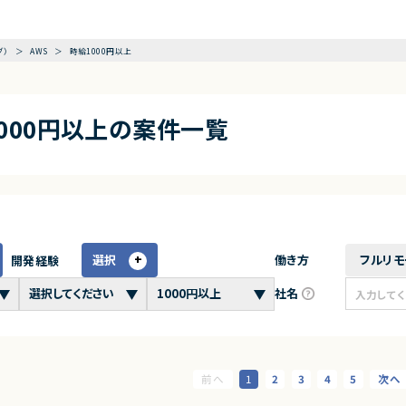
グ）
AWS
時給1000円以上
1000円以上の案件一覧
選択
働き方
フルリモ
開発経験
社名
1
2
3
4
5