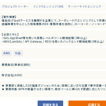
プロジェクトリーダー
インフラエンジニア/SRE
サーバーサイドエンジニア
【案件概要】
福祉向けSaaSサービスを展開する企業にて、コーポレートITエンジニアとして参画
店舗事業を中心とした現場業務のDX・業務改善を目的に、ローコード／ノーコードや
貫で主導していただきます。
事業部門と近い距離でコミュニケーションを取りながら、スピード感をもって業務基
【必須スキル】
・GAS、AppSheet等を用いた実務レベルのツール開発経験（3年以上）
【業務内容】
・AWS（Lambda / API Gateway / RDS）を用いたバックエンド開発経験（3年以上）
1. 事業部向けDX・業務基盤構築
・SQLを用いたデータベース操作・設計スキル
AppSheetやGoogleスプレッドシートを活用した、現場最適なフロントエンド/UI
CRM（顧客管理）、請求管理、予約管理などの業務プロセス設計・デジタル化
【尚可スキル】
事業部担当者へのヒアリング、要件定義、実装、リリース後の改善までの伴走支援
AWS
SQL
・事業部門と直接コミュニケーションを取り、要件を形にした経験（BPR経験者歓迎
・GeminiやChatGPT等、生成AI APIを活用した開発経験
2. クラウド・AIを活用した仕組み作り
GASやAppSheetでは対応しきれない処理を、AWS（Lambda / API Gateway /
業務委託(準委任契約)
生成AI（Gemini）を活用した業務自動化、データ要約・分析機能の開発
BigQueryを用いたデータ連携、レポーティング基盤の構築
株式会社LASSIC
3. 最適なソリューション選定
既存ツールに限定せず、課題解決に最適なローコード／ノーコードツールや新規
★ 事業部と直結したDX推進ポジションのため、現場に近い立ち位置で要件定義〜
★ 業務改善・BPRの裁量が大きい環境で、既存ツールに縛られず課題に応じたソ
詳細を見る
応募する