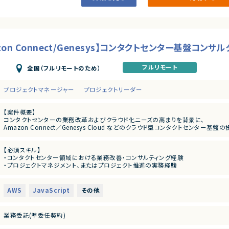
zon Connect/Genesys】コンタクトセンター基盤コンサ
フルリモート
全国（フルリモートのため）
プロジェクトマネージャー
プロジェクトリーダー
【案件概要】
コンタクトセンターの業務改革およびクラウド化ニーズの高まりを背景に、
Amazon Connect／Genesys Cloud などのクラウド型コンタクトセンタ
コンタクトセンター基盤更改プロジェクトにおいて、主に提案フェーズを中心に参画
社内に実装担当（プロパーエンジニア）が在籍しているため、実装作業は行わず、
【必須スキル】
技術的知見を活かした企画・提案・検討・資料作成がメイン業務となります。
・コンタクトセンター領域における業務改善・コンサルティング経験
・プロジェクトマネジメント、またはプロジェクト推進の実務経験
【業務内容】
・Amazon Connect／Genesys Cloud／NICE CXone いずれかに関する知識・理
・RFPの整理・分析、提案書の作成
・クラウド型コンタクトセンター（Amazon Connect／Genesys Cloud 等
【尚可スキル】
・構築前の事前動作確認（PoC）の計画・実施
AWS
JavaScript
その他
・COPC資格保有
・案件受注後のプロジェクトマネジメント、プロジェクト推進
・コンタクトセンターの立ち上げ・更改経験
・クライアントとの要件調整、課題整理、技術的な助言・支援
・コンタクトセンター領域での生成AI活用経験（チャットボット、音声認識、要約等）
業務委託(準委任契約)