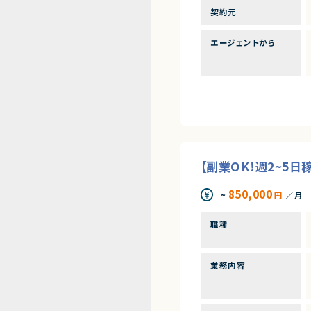
契約元
エージェントから
【副業OK！週2~5
850,000
~
円
／月
職種
業務内容