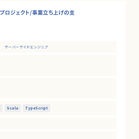
なプロジェクト/事業立ち上げの支
サーバーサイドエンジニア
きます。
境に携わることができます。
だくフルスタックエンジニアを募集します！
技術支援を行う組織です。
に活用するといった技術投資の目線と、開発組織を牽引していくこ
く求めています。
t
Scala
TypeScript
ェクトに関わることができます。