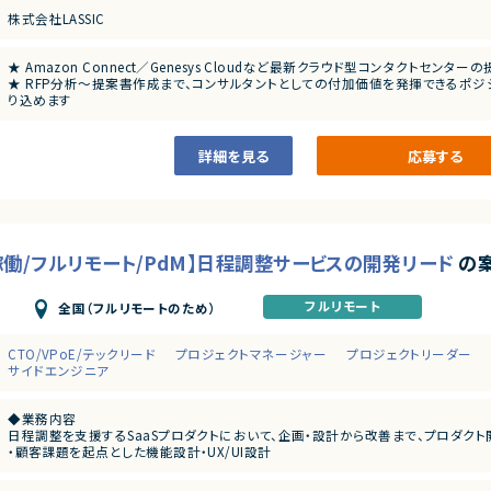
株式会社LASSIC
★ Amazon Connect／Genesys Cloudなど最新クラウド型コンタクトセンタ
★ RFP分析〜提案書作成まで、コンサルタントとしての付加価値を発揮できるポジ
り込めます
★ 社内に実装担当が在籍しており、提案・PMに集中できる環境です
詳細を見る
応募する
日稼働/フルリモート/PdM】日程調整サービスの開発リード
の
フルリモート
全国（フルリモートのため）
CTO/VPoE/テックリード
プロジェクトマネージャー
プロジェクトリーダー
サイドエンジニア
◆業務内容
日程調整を支援するSaaSプロダクトにおいて、企画・設計から改善まで、プロダクト
・顧客課題を起点とした機能設計・UX/UI設計
・開発テーマの優先順位付けおよび進行マネジメント
・技術的視点を活かした営業・カスタマーサポート支援