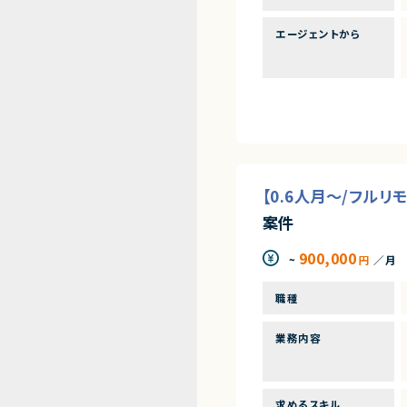
エージェントから
【0.6人月～/フルリ
案件
900,000
~
円
／月
職種
業務内容
求めるスキル