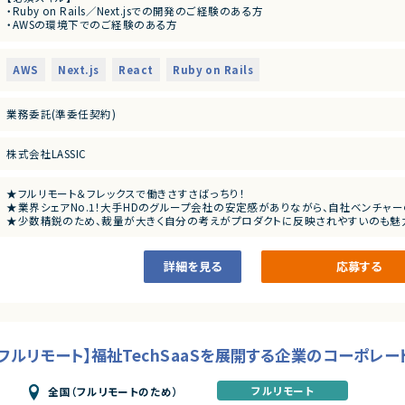
・Ruby on Rails／Next.jsでの開発のご経験のある方
・インフラ環境の構築（AWS）
・AWSの環境下でのご経験のある方
・冗長化や高速化、監視の強化
・自走力のある方（タスクを自身で進めていける方）
・コードレビュー対応
・顧客からの要望があった際の対応
【あると望ましいスキル・経験】
・定例MTGへの参加
AWS
Next.js
React
Ruby on Rails
・Ruby on Rails／Laravel／Next.jsでの開発のご経験のある方
※チケットはやりたいことベースで書かれており、定例MTGで割り振っていく
・システムの立ち上げやリプレイスに携わったご経験のある方
週1回1時間日中帯にMTGあり。そのほか、非同期コミュニケーションには反応い
・リモート環境化下で働いたご経験のある方
※サーバーサイドとフロントエンドの割合は半々です。
業務委託(準委任契約)
【こんな方をお待ちしています！】
・裁量権を持って0→1や1→10の開発をしたい方。
株式会社LASSIC
・新しい技術も積極的に取り入れるマインドを持っている方。
・少数規模のチームでリーダーシップを持って、開発をしたい方。
★フルリモート＆フレックスで働きさすさばっちり！
★業界シェアNo.1！大手HDのグループ会社の安定感がありながら、自社ベンチャ
★少数精鋭のため、裁量が大きく自分の考えがプロダクトに反映されやすいのも魅
★正社員としてのキャリア転換も積極的にされている企業様です。
詳細を見る
応募する
5／フルリモート】福祉TechSaaSを展開する企業のコーポレ
フルリモート
全国（フルリモートのため）