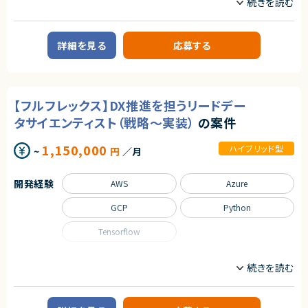
・教材（スライド）作成の経験
◎研修コンテンツ制作を通じて、アウトプット力・構造化力・教育設計スキル
CTO/VPoE/テックリード
プロジェクトマネージャー
・Microsoft 365 Copilotの利用経験もしくはMicrosoft 365 Copilot Age
を伸ばせます！
プロジェクトリーダー
サーバーサイドエンジニア
ntの利用経験
◎講師経験を活かしながら、より体系的な教育コンテンツ開発にチャレンジ
・生成AIの最新情報を自分から追いかけ、キャッチアップしようとする意欲
できます！
詳細を見る
応募する
業務内容
・生成AIの活用経験（ChatGPT、Claude、Gemini等でAIネイティブにビジネ
◎フルリモートで柔軟に働きながら専門性を高めたい方に最適な案件です！
ス側の仕事をされている（開発経験は問いません））
■企業概要
プロダクト開発と受託開発を並行して行うテクノロジー企業です。
■尚可スキル
・Copilot Studio利用経験
■プロダクトやサービスの概要
【フルフレックス】DX推進を担うリードデー
・動画生成AIツールの利用経験
・自社サービスとクライアントワークを通じた開発を展開
・教材・研修資料を動画へ変換するなどといった経験があるとさらに◎
・AIツールを活用した開発スタイルを標準化
タサイエンティスト（戦略～実装）
の案件
・RAG構築ハンズオン研修を教えられる力
・Pythonでの開発経験
■業務内容
1,150,000
ハイブリッド型
・LangChainでの開発経験
・少人数チームのマネジメント、育成、評価
~
円
／月
・RAG・AIエージェントの知識
・開発プロセス改善やチームパフォーマンス向上
・プロジェクト進行管理および技術的意思決定
・ビジネス側と連携したプロダクト価値の向上
開発経験
契約形態
AWS
Azure
・採用や制度設計など組織づくりの実行
業務委託(準委任契約)
GCP
Python
■募集背景
契約元
・組織拡大に伴うマネジメント体制強化
Tensorflow
株式会社LASSIC
■担当工程
・要件定義〜運用保守まで一気通貫
職種
エージェントから
データサイエンティスト
プロジェクトリーダー
◎生成AI領域の最前線で、研修設計から登壇まで一貫して携われるポジショ
■その他補足
ンです！
・プレイングマネージャーとして手も動かすポジション
業務内容
◎受講者視点を重視した教育設計に携わることで、実践的な教育・伝達力を
・AI活用を前提とした開発体制