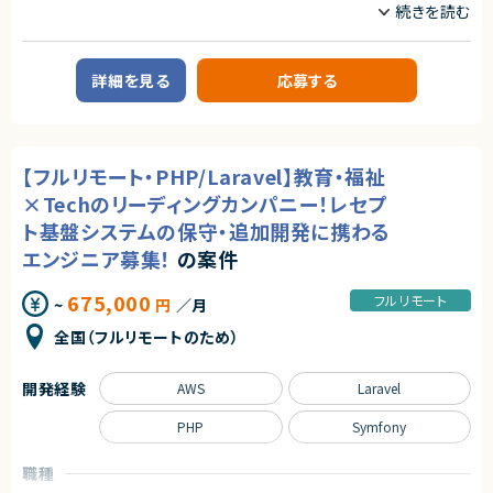
サーバーサイドエンジニア
本サービスは、まさにその可能性を持つプロダクトであり、さらにその中心メ
ンバーとして関われるフェーズは、まだ組織がコンパクトな「今」だけです。
自らの判断やアウトプットでプロダクトと事業を前進させ、社会に価値ある
業務内容
仕組みを残したい方のチャレンジを歓迎します。
【案件概要】
詳細を見る
応募する
セキュリティ領域の業務課題をテクノロジーで解決するSaaSプロダクトを展
◆募集背景
開する企業にて、
事業成長を次の段階へ進めるにあたり、プロダクト開発体制および組織基
自社セキュリティSaaSの開発をリードするシニアソフトウェアエンジニアを
盤を強化することを目的とした増員募集です。
募集しています。
既存プロダクトの成長に加え、新機能開発や技術的負債の解消など、
◆会社・事業について
【フルリモート・PHP/Laravel】教育・福祉
プロダクト価値向上に直結する技術的意思決定を担っていただくポジション
当社は、ビジネスシーンにおける日程調整業務を効率化するSaaSを自社で
です。
企画・開発・提供しているスタートアップ企業です。
×Techのリーディングカンパニー！レセプ
創業以来、外部資本に依存せず、継続的な売上成長と黒字経営を実現して
【業務内容】
ト基盤システムの保守・追加開発に携わる
います。
・自社SaaSプロダクトにおける技術設計および実装のリード
提供しているサービスは、機能性やユーザー体験の評価が高く、国内のみな
エンジニア募集！
の案件
・設計レビュー、コードレビューを通じた品質担保と改善
らず海外からも注目され、グローバルに利用が拡大しています。
・開発チーム内での技術的意思決定および方針策定への関与
・要件定義・仕様検討フェーズでの技術的観点からの提案
675,000
フルリモート
~
円
／月
◆プロダクトの特長
・既存コードベースのリファクタリング、パフォーマンス・保守性改善
独自技術・特許を活用した他社にはない機能群
・AIツールを活用した開発効率化や品質向上施策の検討・導入
全国（フルリモートのため）
明確な差別化による高い市場競争力
大手企業から成長企業まで、幅広い業種での導入実績（数万社規模）
少人数チームのため、上流工程から開発全体に深く関与しながら、
プロダクトの成長を技術面から支えていただきます
開発経験
AWS
Laravel
プロダクトとしての評価と実績がすでに確立されており、今後のスケールに
おいても大きな成長余地を持っています。
求めるスキル
PHP
Symfony
◆マーケットの魅力
【必須スキル】
日程調整は、多くの人が日常的に行う業務である一方、長年にわたり非効率
・Webアプリケーションの設計・開発経験（目安5年以上）
職種
な手法が使われ続けてきた領域でもあります。
・チームの技術設計をリードした経験