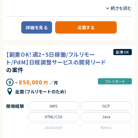
プロジェクトマネージャー
プロジェクトリーダー
既存ツールに限定せず、課題解決に最適なローコード／ノーコードツー
ルや新規プロダクトの導入検討
業務内容
求めるスキル
【案件概要】
コンタクトセンターの業務改革およびクラウド化ニーズの高まりを背景に、
【必須スキル】
詳細を見る
応募する
Amazon Connect／Genesys Cloud などのクラウド型コンタクトセンター
・GAS、AppSheet等を用いた実務レベルのツール開発経験（3年以上）
基盤の提案活動をリードするコンサルタントを募集しています。
・AWS（Lambda / API Gateway / RDS）を用いたバックエンド開発経験（3
コンタクトセンター基盤更改プロジェクトにおいて、主に提案フェーズを中心
年以上）
に参画いただきます。
・SQLを用いたデータベース操作・設計スキル
社内に実装担当（プロパーエンジニア）が在籍しているため、実装作業は行
副業OK
【副業OK！週2~5日稼働/フルリモー
わず、
【尚可スキル】
技術的知見を活かした企画・提案・検討・資料作成がメイン業務となります。
・事業部門と直接コミュニケーションを取り、要件を形にした経験（BPR経験
ト/PdM】日程調整サービスの開発リード
者歓迎）
【業務内容】
の案件
・GeminiやChatGPT等、生成AI APIを活用した開発経験
・RFPの整理・分析、提案書の作成
・クラウド型コンタクトセンター（Amazon Connect／Genesys Cloud 等）
850,000
契約形態
フルリモート
~
円
／月
を活用した業務改善・新機能・外部アプリ連携の企画提案
・構築前の事前動作確認（PoC）の計画・実施
業務委託(準委任契約)
全国（フルリモートのため）
・案件受注後のプロジェクトマネジメント、プロジェクト推進
・クライアントとの要件調整、課題整理、技術的な助言・支援
契約元
開発経験
AWS
GCP
株式会社LASSIC
求めるスキル
【必須スキル】
エージェントから
HTML/CSS
Java
・コンタクトセンター領域における業務改善・コンサルティング経験
★ 事業部と直結したDX推進ポジションのため、現場に近い立ち位置で要件
・プロジェクトマネジメント、またはプロジェクト推進の実務経験
JavaScript
Next.js
定義〜実装・改善まで一気通貫でリードできます
・Amazon Connect／Genesys Cloud／NICE CXone いずれかに関する
★ 業務改善・BPRの裁量が大きい環境で、既存ツールに縛られず課題に応
知識・理解