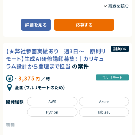
・外部システムのインターフェース仕様書を理解し連携開発した経験
・まだ少人数の成長フェーズにて、コアメンバーとして携わることができま
・Layered Architectureによる実装経験
す！
業務内容
・UMLやシーケンス図を用いた設計経験
・自社SaaSプロダクトのリードに携わることができます！
■企業概要
・ERD,テーブルなどデータベース設計経験
直近注目されている生成AI領域にて事業を複数展開しております。
・DevOps (CI/CDパイプライン作成）に興味のある方
詳細を見る
応募する
生成AIを使った業務効率化の受託開発や若手エンジニア向け教材の開発、
ビジネスパーソン向けのAIニュースを配信サービスなども運営しておりま
契約形態
す。
業務委託(準委任契約)
■プロダクトやサービスの概要
副業OK
契約元
【★弊社参画実績あり｜週3日～｜原則リ
・生成AI領域に関する研修プログラムの提供および教材開発
株式会社LASSIC
モート】生成AI研修講師募集！｜カリキュ
■業務概要
・生成AI領域における研修用コンテンツの作成
ラム設計から登壇まで担当
の案件
エージェントから
・研修教材（スライド等）の開発
・地方からのご参画OKです！
・講師やリーダーの指示のもと、教材のブラッシュアップ
3,375
フルリモート
~
円
／時
・社会保障費中心のマーケット多くの予算が割かれており、社会からの多様
・受講者目線での内容改善、アジェンダ検討
なニーズの拡大に伴い今後も成長が期待されています！
・AI最新トピックの調査および反映
全国（フルリモートのため）
・世界的に見ても未開拓な部分が多い領域であり、世界に対して日本発信で
0→1を生み出せるチャンスがあります！
■担当工程
・ユーザーヒアリングやモックをベースにした仮説検証が非常にやりやすく、
・企画設計
開発経験
AWS
Azure
また現場の声をプロダクトに反映できる環境でもあります！
・コンテンツ制作
・教材作成
Python
Tableau
求めるスキル
職種
■必須スキル
・生成AIに関する研修への講師としての登壇経験
プロジェクトマネージャー
プロジェクトリーダー