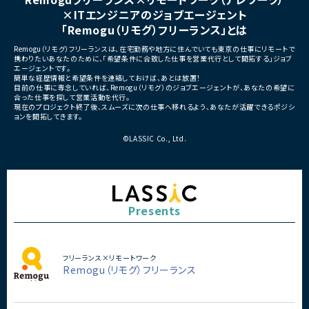
×ITエンジニアのジョブエージェント
「Remogu（リモグ）フリーランス」とは
Remogu（リモグ）フリーランスは、在宅勤務や地方に住んでいても東京の仕事にリモートで
携わりたいあなたのために、「希望条件に合致した仕事を営業代行として開拓する」ジョブ
エージェントです。
簡単な経歴情報と希望条件を連絡しておけば、あとは放置！
目前の仕事に専念していれば、Remogu（リモグ）のジョブエージェントが、あなたの希望に
合った仕事を探して営業活動を代行。
現在のプロジェクト終了後、スムーズに次の仕事へ移れるよう、あなたが活躍できるポジシ
ョンを開拓してきます。
©LASSIC Co., Ltd.
Presents
フリーランス×リモートワーク
Remogu（リモグ）フリーランス