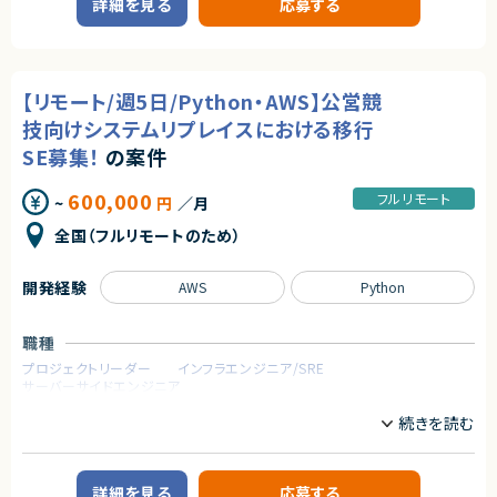
詳細を見る
応募する
高められます！
■企業概要
◎Copilotや各種AIツールを業務で活用しながら、最新技術のキャッチアッ
求めるスキル
・大手商社グループにおけるDX推進を担う組織
プが可能です！
■プロダクトやサービスの概要
■必須スキル
◎フルリモートで柔軟に働きながら、高度な専門性を発揮できます！
・各事業部門のデータ活用を高度化し、経営・現場の意思決定を支援する分
・Webアプリケーション開発の実務経験（設計〜実装〜運用まで一通り、言
◎講師経験とAIスキルの両軸でキャリアの幅を広げたい方に最適です！
析基盤およびAIソリューション
語不問）
【リモート/週5日/Python・AWS】公営競
■業務内容
・3名以上の開発チームのリード・マネジメント経験（育成・目標設定・評価へ
・各事業部門の経営課題ヒアリングとデータ活用戦略の策定
技向けシステムリプレイスにおける移行
の関与）
・分析計画・KPI設計、ロードマップ作成および進行管理
・アーキテクチャ設計・技術選定（ミドルウェア・SaaS含む）に意思決定者と
SE募集！
の案件
・データサイエンティスト/エンジニアのマネジメント、技術指導、コードレビ
して関与した経験
ュー
・ビジネスサイド（PdM・営業・CS等）と合意形成しながらプロダクト開発を
・需要予測・数理最適化など機械学習モデルの設計・実装・導入支援
600,000
フルリモート
進めた経験
~
円
／月
・役員・部長クラスへのレポーティングおよびビジネス提案
・ビジネスレベルの日本語コミュニケーション（目安：日本語メインでの実務
■募集背景
全国（フルリモートのため）
経験3年以上）
・内製化組織の急速な拡大に伴い、高度な技術とビジネス両面でリードでき
る人材が不足しているため
■尚可スキル
■担当工程
開発経験
AWS
Python
・TypeScript / React / Next.js での開発経験（当社メイン技術スタック）
・要件定義、基本設計、詳細設計、実装
・Ruby on Rails 等でのバックエンド開発経験（既存プロダクトの改善に活
■その他補足
かせます）
・週1～2回程度の出社または客先訪問あり（終日常駐なし）
・AWSインフラ設計・運用経験（ECS / Terraform / Docker）
職種
・商談成立から参画まで約2週間想定
・Claude Code・GitHub Copilot等AIツールを活用した開発経験（組織へ
プロジェクトリーダー
インフラエンジニア/SRE
の展開経験は特に歓迎）
サーバーサイドエンジニア
求めるスキル
・新規事業・新プロダクトの0→1立ち上げ経験
・採用活動への関与経験（スカウト・面接・採用基準の設計等）
■必須スキル
業務内容
・育成制度づくり（オンボーディング、ラダー設計、勉強会運営など）に関与し
・データサイエンティストとしての実務5年以上
た経験
・3名以上のメンバーマネジメント、またはリードエンジニアとしての牽引経
■企業概要
・OSSコミュニティへの貢献や技術イベント登壇経験
験
大規模基幹システム開発を手掛ける企業です。
・提案・要件定義・折衝などのコンサルティング実務経験（事業会社/SIer/フ
詳細を見る
応募する