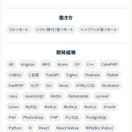
働き方
フルリモート
シフト（移行）型リモート
ハイブリッド型リモート
開発経験
AD
Angular
AWS
Azure
C#
C++
CakePHP
COBOL
C言語
FastAPI
Figma
Firebase
Flutter
FuelPHP
GCP
Go
Hono
HTML/CSS
Illustrator
Java
JavaScript
Kotlin
Kubernetes
Laravel
Linux
MySQL
Next.js
Node.js
Nuxt.js
Oracle
Perl
Photoshop
PHP
PL/SQL
PostgreSQL
Python
R
React
React Native
RPA(Biz Robo)