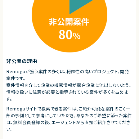
・現在はほぼフルリモートですが、将来的に出社となる可能性があります（大
門）
求めるスキル
■必須スキル
・システム開発経験（言語、規模不問）
・ドキュメント作成経験
・論理的思考力
・計画書、設計書の読解力
・チームでの業務経験
■尚可スキル
非公開の理由
・システム移行／データ移行プロジェクト経験
・移行手順書、運用マニュアル作成経験
Remoguが扱う案件の多くは、秘匿性の高いプロジェクト、開発
・AWS利用経験（S3、Glue、CloudWatch、Athena）
案件です。
■求める人物像
案件情報を介して企業の機密情報が競合企業に流出しないよう、
・関係者との調整業務を円滑に進められる方
情報の扱いに注意が必要と指導されている案件が多くを占めま
・手順書やドキュメント作成を丁寧に行える方
す。
・論理的に課題整理や改善提案ができる方
・深夜帯の移行作業に対応可能な方
Remoguサイトで検索できる案件は、ご紹介可能な案件のごく一
契約形態
部の事例として参考にしていただき、
あなたのご希望に添った案件
は、無料会員登録の後、エージェントから直接ご紹介させてくださ
業務委託(準委任契約)
い。
契約元