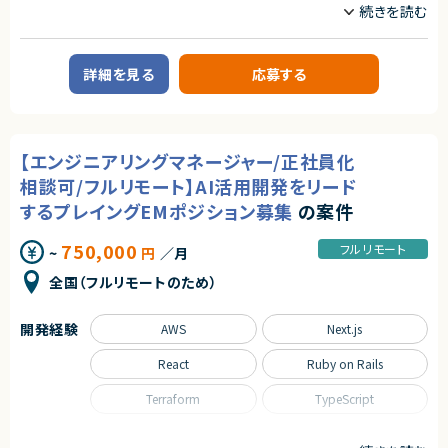
・受講者目線で研修内容を考え、研修アジェンダを組み立てられる力
・今までやったことが無い領域に関しても進んで挑戦しようとする姿勢
業務内容
・教材（スライド）作成の経験
■企業概要
・Microsoft 365 Copilotの利用経験もしくはMicrosoft 365 Copilot Age
生成AI領域において複数の関連事業を展開している企業です。
ntの利用経験
詳細を見る
応募する
業務効率化支援や教育コンテンツの提供などを行っています。
・生成AIの最新情報を自分から追いかけ、キャッチアップしようとする意欲
・生成AIの活用経験（ChatGPT、Claude、Gemini等でAIネイティブにビジネ
■プロダクトやサービスの概要
ス側の仕事をされている（開発経験は問いません））
・生成AI領域に関する研修プログラムの提供および教材開発
■尚可スキル
【エンジニアリングマネージャー/正社員化
■業務内容
・Copilot Studio利用経験
・生成AI研修の講師としての登壇および実施
・動画生成AIツールの利用経験
相談可/フルリモート】AI活用開発をリード
・研修コンテンツの企画・設計・開発
・教材・研修資料を動画へ変換するなどといった経験があるとさらに◎
・教材（スライド等）の作成および改善
するプレイングEMポジション募集
の案件
・RAG構築ハンズオン研修を教えられる力
・受講者目線に基づいた研修アジェンダ設計
・Pythonでの開発経験
・AIツール（Copilot、ChatGPT等）を活用した実践的コンテンツの設計
・LangChainでの開発経験
750,000
フルリモート
~
円
／月
・最新の生成AI動向のキャッチアップおよび内容への反映
・RAG・AIエージェントの知識
全国（フルリモートのため）
■担当工程
契約形態
・企画設計
業務委託(準委任契約)
・コンテンツ開発
開発経験
AWS
Next.js
・講師対応
契約元
React
Ruby on Rails
求めるスキル
株式会社LASSIC
■必須スキル
Terraform
TypeScript
エージェントから
・生成AIに関する研修への講師としての登壇経験
・受講者目線で研修内容を考え、研修アジェンダを組み立てられる力
◎生成AIという成長領域で実務経験を積むことができ、最新トレンドに常に
職種
・今までやったことが無い領域に関しても進んで挑戦しようとする姿勢
触れられる環境です！