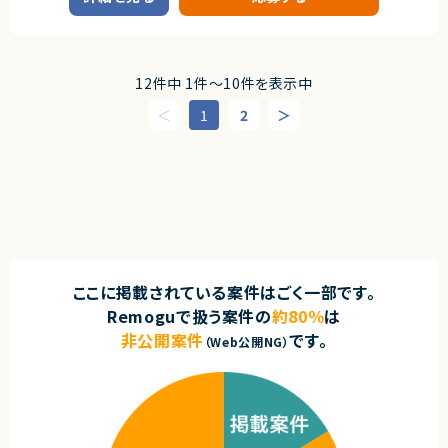
契約形態
ァーム不問）
■プロダクトやサービスの概要
・統計/機械学習でビジネス課題を解決し、利益改善やコスト削減に結びつ
既存システムのリプレイスプロジェクトにおける移行推進業務をご担当いた
業務委託(準委任契約)
けた定量実績
だきます。
・Pythonでの商用レベルのモデル実装・評価スキル
システム移行やデータ移行に関わる重要ポジションです。
契約元
・論理的で構造化されたドキュメンテーション能力（Outcomeを重視した記
12件中 1件〜10件を表示中
述が可能）
■業務内容
株式会社LASSIC
■尚可スキル
・大規模業務システムリプレイスプロジェクトにおける移行SE業務
1
2
・コンサルティングファーム等での就業経験
・移行計画書等をもとにしたシステム／データ移行手順書の作成
エージェントから
・英語を用いたグローバル案件の推進経験
・顧客や関係者への確認、調整対応 ・移行リハーサルおよび本番移行の実施
◎ フルリモート×裁量労働で場所・時間に縛られない柔軟な働き方が可能
・生成AI（LLM）やRAGのビジネス実装知見
・移行リハーサル後の課題整理および手順書の改善
です！
・ゼロベースでの組織立ち上げやプロセス改善の経験
・関連チームとの連携、調整業務
◎ コーディングとマネジメント両方に関われるため、技術力と組織力を同時
に伸ばせます！
■募集背景
契約形態
◎ AI活用前提の開発環境で、次世代の開発スタイルを実践できます！
・システムリプレイスプロジェクトに伴う体制強化のため
業務委託(準委任契約)
◎ 組織拡大フェーズのため、制度設計や文化づくりに深く関われます！
■担当工程
契約元
・移行計画
・設計
株式会社LASSIC
ここに掲載されている案件はごく一部です。
・構築支援
・テスト
Remoguで扱う案件の
約80％
は
エージェントから
・本番移行
非公開案件
です。
◎経営課題レベルから参画し、戦略～実装まで一貫して関われる上流×実
（Web公開NG）
装ポジションです！
■その他補足
◎大規模DX推進の中核として、技術だけでなくビジネスインパクト創出に貢
・リーダーのもとで業務を推進いただきます
献できます！
・設計、構築経験を活かして参画可能です
◎チームマネジメント・技術リードの両方を経験でき、キャリアアップに最適
・システムリプレイスではPythonを利用した設計、開発を実施
です！
・インフラ側ではAWSを利用した設計、構築を実施
◎機械学習・最適化・生成AIなど幅広い先端領域に関与可能な環境です！
・移行リハーサルおよび本番移行時に深夜作業が発生します