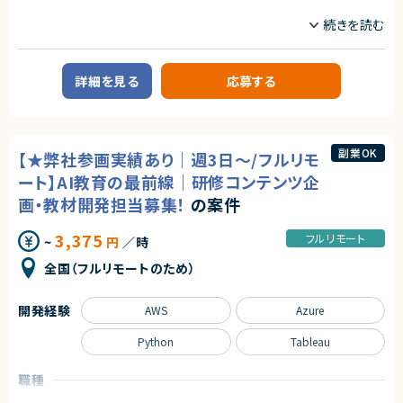
近年は、業務のデジタル化・生産性向上の流れを背景に、この分野自体が急
CTO/VPoE/テックリード
プロジェクトマネージャー
・自社プロダクトの顧客価値・事業成長に主体的に向き合える方
速に注目され、改善ニーズが顕在化しています。
プロジェクトリーダー
サーバーサイドエンジニア
本サービスは、その中でも機能面・体験面の両方で優位性を持ち、将来的に
【歓迎スキル】
はビジネスに欠かせないインフラ的存在となるポテンシャルを備えていま
業務内容
・Ruby on Rails、Reactでの実務経験
す。
・テックリード／リードエンジニアとしての開発経験
【業務内容】
・B2B SaaSプロダクトの開発経験
詳細を見る
応募する
・PHP／Laravelを用いたサーバーサイド開発
求めるスキル
・大規模コードベースでのリファクタリング・品質改善経験
・要件定義～設計・開発・テスト・運用保守までの一連業務
・開発プロセス改善・標準化の実績
◆スキル・経験
・実装方針（設計・技術選定を含む）のレビュー
・AI活用を開発プロセスへ導入・展開した経験
・Web／SaaSプロダクトにおけるPdMまたはそれに準ずる役割の経験
・チケット単位でのリスク管理およびボトルネックの可視化
・AWSなどクラウドインフラの構築・運用経験
（プロダクト企画、要件定義、改善サイクルへの継続的な関与）
・課題発見および改善提案（プロセス・品質・開発効率の向上）
副業OK
【★弊社参画実績あり｜週3日～/フルリモ
・ユーザー課題を起点とした機能設計・仕様設計の経験
・AIコーディングツール（Claude Code等）の活用推進および運用ルール整
契約形態
・UI/UXに関する基礎的な知識・判断力
備
ート】AI教育の最前線｜研修コンテンツ企
・開発優先度の設計・ロードマップ策定の経験
・連携システムチームとの打ち合わせへの参加（必要に応じて）
業務委託(準委任契約)
・エンジニアと円滑にコミュニケーションできる技術理解
画・教材開発担当募集！
の案件
・関係者（営業・CS・経営層）と連携しながらプロダクトを推進した経験
【その他】
契約元
・障害対応・運用改善など、プロダクト品質に責任を持った経験
・貸与PC必須（PCは郵送対応可能でございます）
3,375
フルリモート
株式会社LASSIC
~
円
／時
・自ら課題を発見し、主体的に意思決定・推進できる姿勢
求めるスキル
全国（フルリモートのため）
エージェントから
契約形態
【必須スキル】
★ 技術リードとして、設計〜実装・技術判断までプロダクトの中核を担えま
業務委託(準委任契約)
・Laravel(もしくはSymfony)の開発経験1年以上
す
開発経験
・PHPの開発経験3年以上
AWS
Azure
★ 少人数チームのため、上流工程から深く関与し、自身の技術判断が価値
・Gitを利用した開発経験1年以上
契約元
に直結します
・自動テストの実装経験、または テストケース（表）の作成経験
Python
Tableau
株式会社LASSIC
★ AI活用を前提とした新機能・新規プロダクト開発に携われる成長フェーズ
・業務系システムの開発経験
の環境です
エージェントから
職種
★ 既存コードのリファクタリングや品質改善を主導し、技術的負債解消にも
【歓迎スキル】
挑戦できます
・モックを利用したテスト及びテーブル駆動テストの経験
・フルリモートで働くことができます！
プロジェクトリーダー
Webデザイナー/ディレクター