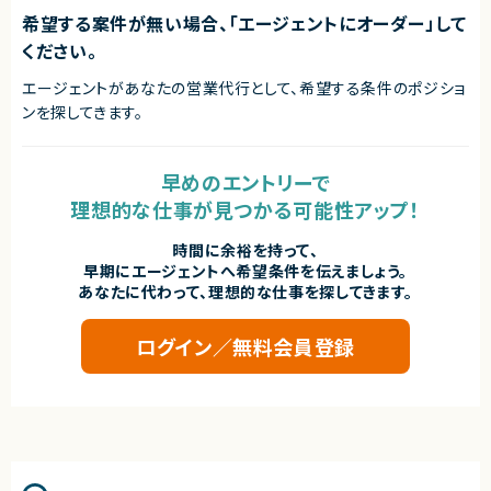
株式会社LASSIC
希望する案件が無い場合、「エージェントにオーダー」して
エージェントから
ください。
◎大規模システムリプレイスプロジェクトにおいて、移行計画から本番移行
まで一貫して携わることができます！
エージェントがあなたの営業代行として、希望する条件のポジショ
◎システム移行・データ移行の実務経験を積むことができ、市場価値の高い
ンを探してきます。
移行SEとしてのキャリア形成が可能です！
◎AWS環境を活用したプロジェクトのため、クラウド領域の知見を深めなが
ら活躍できます！
◎顧客や複数チームとの調整機会が多く、上流工程やプロジェクト推進経験
早めのエントリーで
を活かせる環境です！
理想的な仕事が見つかる可能性アップ！
◎現在は基本リモートで業務を進めており、柔軟な働き方が可能です！
時間に余裕を持って、
早期にエージェントへ希望条件を伝えましょう。
あなたに代わって、理想的な仕事を探してきます。
ログイン／無料会員登録