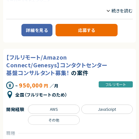
サーバーサイドエンジニア
業務内容
【案件概要】
福祉向けSaaSサービスを展開する企業にて、コーポレートITエンジニアと
して参画いただく案件です。
詳細を見る
応募する
店舗事業を中心とした現場業務のDX・業務改善を目的に、ローコード／ノー
コードやクラウド、生成AIを活用し、要件定義から実装・改善までを一気通貫
で主導していただきます。
事業部門と近い距離でコミュニケーションを取りながら、スピード感をもって
業務基盤を構築できるポジションです。
【フルリモート/Amazon
【業務内容】
Connect/Genesys】コンタクトセンター
1. 事業部向けDX・業務基盤構築
基盤コンサルタント募集！
の案件
AppSheetやGoogleスプレッドシートを活用した、現場最適なフロントエ
ンド/UIの設計・構築
CRM（顧客管理）、請求管理、予約管理などの業務プロセス設計・デジタル
950,000
フルリモート
~
円
／月
化
事業部担当者へのヒアリング、要件定義、実装、リリース後の改善までの
全国（フルリモートのため）
伴走支援
2. クラウド・AIを活用した仕組み作り
開発経験
AWS
JavaScript
GASやAppSheetでは対応しきれない処理を、AWS（Lambda / API Gate
way / RDS）でバックエンド実装
その他
生成AI（Gemini）を活用した業務自動化、データ要約・分析機能の開発
BigQueryを用いたデータ連携、レポーティング基盤の構築
職種
3. 最適なソリューション選定