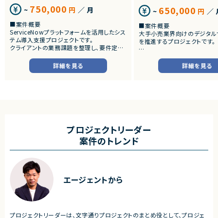
750,000
650,000
~
円
／ 月
~
円
／ 
■案件概要
■案件概要
ServiceNowプラットフォームを活用したシス
大手小売業界向けのデジタル
テム導入支援プロジェクトです。
を推進するプロジェクトです。
クライアントの業務課題を整理し、要件定義
から設計・開発・テストまで一貫して担当いた
■プロダクトやサービスの概
だきます。
・店舗向けスマホアプリおよび
詳細を見る
詳細を見る
システムの継続的なエンハン
■業務内容
す。
・顧客との要件ヒアリングおよび要件定義
・既にサービス稼働中であり、
・ServiceNowを用いた業務システムの設
年単位で新機能追加や改善を
計、開発、テスト
ースしています。
・JavaScriptによるカスタマイズ開発
・ワークフロー設計および各種機能実装
■業務内容
・詳細設計書、テスト仕様書等のドキュメント
・要件整理および要件定義支
プロジェクトリーダー
作成
・バックエンドシステムの設計
案件のトレンド
・成果物レビューおよび品質管理
・コードレビューの実施
・開発メンバーへの技術支援、進捗管理
・リリース対応および品質向
・技術課題に対する検討、提案
■体制
・ステークホルダーとの調整お
・少人数体制でのプロジェクト推進
ケーション
エージェントから
・クライアントおよび開発メンバーとのコミュ
ニケーションあり
■募集背景
・サービスの継続的な機能拡
■募集背景
募集
プロジェクト拡大に伴う増員募集
プロジェクトリーダーは、文字通りプロジェクトのまとめ役として、プロジェ