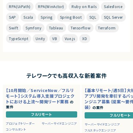
RPA(UiPath)
RPA(WinActor)
Ruby on Rails
Salesforce
SAP
Scala
Spring
Spring Boot
SQL
SQL Server
Swift
Symfony
Tableau
Tensorflow
Terraform
TypeScript
Unity
VB
Vue.js
XD
テレワークでも高収入な新着案件
【10月開始／ServiceNow／フルリ
【基本リモート/週5日】
モート】システム導入支援プロジェク
アプリ開発を牽引するバ
トにおける上流～開発リード業務
ンジニア募集（提案～要
の
案件
装）
の案件
フルリモート
フルリモート
プロジェクトリーダー
サーバーサイドエンジニア
サーバーサイドエンジニア
コンサルタント
フルスタックエンジニア