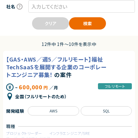
社名
クリア
検索
12件中 1件〜10件を表示中
【GAS・AWS／週5／フルリモート】福祉
TechSaaSを展開する企業のコーポレー
トエンジニア募集！
の案件
600,000
フルリモート
~
円
／月
全国（フルリモートのため）
開発経験
AWS
SQL
職種
プロジェクトリーダー
インフラエンジニア/SRE