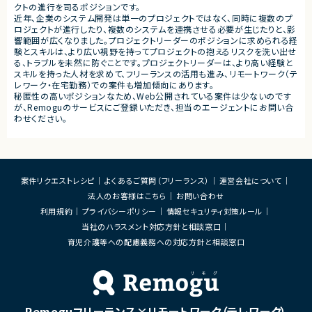
■担当工程
クトの進行を司るポジションです。
・要件定義
近年、企業のシステム開発は単一のプロジェクトではなく、同時に複数のプ
・基本設計
ロジェクトが進行したり、複数のシステムを連携させる必要が生じたりと、影
・詳細設計
響範囲が広くなりました。プロジェクトリーダーのポジションに求められる経
・実装
験とスキルは、より広い視野を持ってプロジェクトの抱えるリスクを洗い出せ
・テスト
る、トラブルを未然に防ぐことです。プロジェクトリーダーは、より高い経験と
・リリース対応
スキルを持った人材を求めて、フリーランスの活用も進み、リモートワーク（テ
レワーク・在宅勤務）での案件も増加傾向にあります。
■その他補足
秘匿性の高いポジションなため、Web公開されている案件は少ないのです
・複数ベンダーによる混成チ
が、Remoguのサービスにご登録いただき、担当のエージェントにお問い合
・全体約100名規模の大型プ
わせください。
案件リクエストレシピ
よくあるご質問（フリーランス）
運営会社について
法人のお客様はこちら
お問い合わせ
利用規約
プライバシーポリシー
情報セキュリティ対策ルール
当社のハラスメント対応方針と相談窓口
育児介護等への配慮義務への対応方針と相談窓口
Remoguフリーランス×リモートワーク（テレワーク）