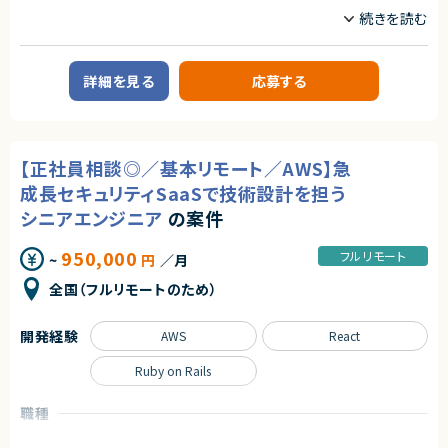
Python
React
じたソリューション選定・導入を主体的に進められます
【尚可スキル】
Ruby on Rails
SQL
・COPC資格保有
・コンタクトセンターの立ち上げ・更改経験
Spring
Spring Boot
・コンタクトセンター領域での生成AI活用経験（チャットボット、音声認識、要
詳細を見る
応募する
約等）
TypeScript
契約形態
業務委託(準委任契約)
職種
【正社員相談◎／基本リモート／AWS】急
CTO/VPoE/テックリード
プロジェクトマネージャー
契約元
プロジェクトリーダー
インフラエンジニア/SRE
成長セキュリティSaaSで技術設計を担う
フロントエンドエンジニア
サーバーサイドエンジニア
株式会社LASSIC
シニアエンジニア
の案件
業務内容
エージェントから
950,000
フルリモート
~
円
／月
◆業務内容
★ Amazon Connect／Genesys Cloudなど最新クラウド型コンタクトセン
日程調整を支援するSaaSプロダクトにおいて、企画・設計から改善まで、プ
ターの提案をリードできます
全国（フルリモートのため）
ロダクト開発を主導していただくポジションです。
★ RFP分析〜提案書作成まで、コンサルタントとしての付加価値を発揮でき
・顧客課題を起点とした機能設計・UX/UI設計
るポジションのため、業務改革・業務改善の視点で、クライアントに深く入り
・開発テーマの優先順位付けおよび進行マネジメント
込めます
開発経験
AWS
React
・技術的視点を活かした営業・カスタマーサポート支援
★ 社内に実装担当が在籍しており、提案・PMに集中できる環境です
・障害対応や運用面の改善を含むプロダクト品質の担保
Ruby on Rails
・上記に付随する、経営・顧客・開発をつなぐ横断的な役割
◆応募者へのメッセージ
職種
多くのサービスが生まれては消える中で、ビジネスの基盤として長く使われ
CTO/VPoE/テックリード
プロジェクトリーダー
る存在になれるプロダクトは決して多くありません。