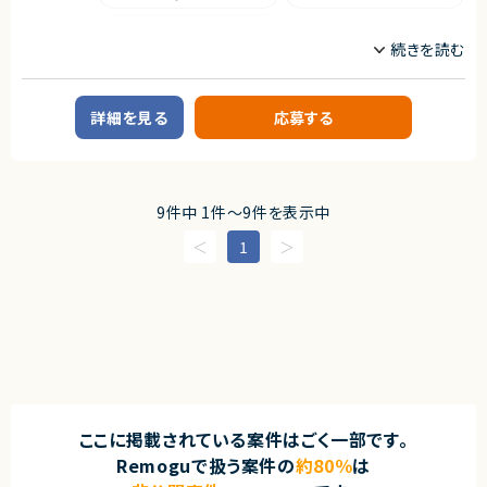
・ビジネスやデザイン領域にも興味がある方
TypeScript
求めるスキル
契約形態
■必須スキル
職種
・Webアプリケーション開発の実務経験（5年以上）
業務委託(準委任契約)
・TypeScript、React.js、Next.jsにおける開発経験（5年以上）
CTO/VPoE/テックリード
サーバーサイドエンジニア
・開発者のリードやマネジメント、プロセス改善の経験
契約元
詳細を見る
応募する
AI/LLM/機械学習エンジニア
・クライアントやビジネス側のメンバーとともにチームで開発を行った経験
株式会社LASSIC
・機能の設計とミドルウェア選定の経験
業務内容
・ビジネスレベルの日本語コミュニケーション（日本語メインでの実務経験3
エージェントから
年以上）
■案件概要
・施設運営事業者向けの業務支援システム開発プロジェクトです。
◎AIツールを前提とした最先端の開発環境でスキルアップできます！
9件中 1件〜9件を表示中
※経験年数は目安です。候補者によってご応募いただいたポジションと別ポ
◎フルリモート・裁量労働制で柔軟な働き方が可能です！
ジションをご提示させていただく場合がございます。
■プロダクトやサービスの概要
◎技術選定や設計フェーズから主体的に関われる環境です！
1
・業務効率化を目的としたBtoB向けAI活用サービスのPoC開発
◎自社サービスと受託の両方に携われるため、幅広い経験が積めます！
■尚可スキル
・チャットアプリと連携し、AIによる検索支援機能を提供
・パフォーマンス、アクセシビリティ、セキュリティに関する理解
・キーワード検索とベクトル検索を活用した探索機能を実装
・UI/UX開発に対する理解
・Webの動作原理やブラウザについての理解
■業務内容
・自ら技術的な問題を発見して組織を横断した課題を解決した経験
・AWSサーバレスアーキテクチャの設計
・新規事業立ち上げ経験
・フロントエンド、バックエンド、インフラを含む技術選定
・Ruby On RailsやLaravel等のTypeScript以外のWebフレームワークを利
・PostgreSQLを利用したDB設計
用した開発経験
・マルチドメイン、マルチテナント設計
・OSSへの貢献経験／OSSコミュニティへの理解、もしくはカンファレンスで
・LLMおよびベクトル検索機能の設計、実装
技術内容を発表した経験
・画像アップロード、画像解析処理の設計
ここに掲載されている案件はごく一部です。
・AWSを利用した開発経験
・Amazon SQSを利用した非同期処理基盤の設計
・IaC、CI/CD環境の構築
Remoguで扱う案件の
約80％
は
■求める人物像
・負荷試験およびAuto Scaling設計