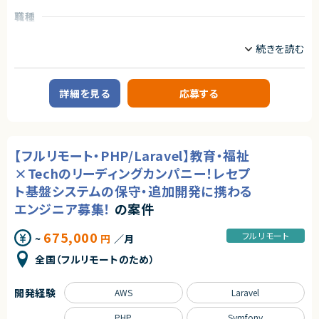
◆応募者へのメッセージ
アダルトコンテンツ有り
職種
多くのサービスが生まれては消える中で、ビジネスの基盤として長く使われ
※あらかじめご理解の上、ご応募をお願いいたします
CTO/VPoE/テックリード
プロジェクトリーダー
る存在になれるプロダクトは決して多くありません。
サーバーサイドエンジニア
本サービスは、まさにその可能性を持つプロダクトであり、さらにその中心メ
求めるスキル
ンバーとして関われるフェーズは、まだ組織がコンパクトな「今」だけです。
【必須スキル】
自らの判断やアウトプットでプロダクトと事業を前進させ、社会に価値ある
業務内容
・大規模システムにおける技術選定などの意志決定に関わった経験
仕組みを残したい方のチャレンジを歓迎します。
【案件概要】
・コンテナ、CI/CD、マイクロサービス等のモダンな技術の経験
詳細を見る
応募する
セキュリティ領域の業務課題をテクノロジーで解決するSaaSプロダクトを展
・インフラからバックエンド、フロントエンドまでの広い実装経験
◆募集背景
開する企業にて、
■下記の言語を複数経験のある方
事業成長を次の段階へ進めるにあたり、プロダクト開発体制および組織基
自社セキュリティSaaSの開発をリードするシニアソフトウェアエンジニアを
・Next.js
盤を強化することを目的とした増員募集です。
募集しています。
・Go
既存プロダクトの成長に加え、新機能開発や技術的負債の解消など、
・Github Actions
◆会社・事業について
【フルリモート・PHP/Laravel】教育・福祉
プロダクト価値向上に直結する技術的意思決定を担っていただくポジション
・Terraform
当社は、ビジネスシーンにおける日程調整業務を効率化するSaaSを自社で
です。
・MySQL
企画・開発・提供しているスタートアップ企業です。
×Techのリーディングカンパニー！レセプ
・Redis
創業以来、外部資本に依存せず、継続的な売上成長と黒字経営を実現して
【業務内容】
ト基盤システムの保守・追加開発に携わる
・GCP, AWS
います。
・自社SaaSプロダクトにおける技術設計および実装のリード
提供しているサービスは、機能性やユーザー体験の評価が高く、国内のみな
エンジニア募集！
の案件
・設計レビュー、コードレビューを通じた品質担保と改善
【歓迎条件】
らず海外からも注目され、グローバルに利用が拡大しています。
・開発チーム内での技術的意思決定および方針策定への関与
・大規模サービスの開発に携わったことがある
・要件定義・仕様検討フェーズでの技術的観点からの提案
675,000
・CTO、テックリードとして開発組織をリードしてきた経験
フルリモート
~
円
／月
◆プロダクトの特長
・既存コードベースのリファクタリング、パフォーマンス・保守性改善
・Next.jsの実務経験
独自技術・特許を活用した他社にはない機能群
・AIツールを活用した開発効率化や品質向上施策の検討・導入
・Goの実務経験
全国（フルリモートのため）
明確な差別化による高い市場競争力
・Github Actions、CircleCIの実務経験
大手企業から成長企業まで、幅広い業種での導入実績（数万社規模）
少人数チームのため、上流工程から開発全体に深く関与しながら、
・MySQL（Spannerも含む）の実務経験
プロダクトの成長を技術面から支えていただきます
開発経験
・GCP, AWSの実務経験
AWS
Laravel
プロダクトとしての評価と実績がすでに確立されており、今後のスケールに
・フロントエンドのテストを書いたことがある
おいても大きな成長余地を持っています。
求めるスキル
・コストを意識しながらコードを書くことができる
PHP
Symfony