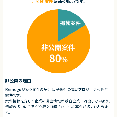
非公開案件
です。
・常に最新技術をキャッチアップできる方
（Web公開NG）
・コードレビュー
・ビジネス視点での成長意欲がある方
・技術課題やリスクの整理、解決
・専門性と幅広い知識を両立したい方
・顧客との技術的な調整
・ユーザー価値にこだわれる方
・Full Stack Engineerの技術支援
■募集背景
契約形態
・新規AIサービスのPoC開発に伴う体制強化
業務委託(準委任契約)
■担当工程
契約元
・要件定義 ・基本設計 ・詳細設計 ・実装 ・テスト ・リリース
株式会社LASSIC
求めるスキル
エージェントから
■必須スキル
・AWSを利用したサーバレスシステムの設計・開発経験
◎フルリモートかつ裁量労働で柔軟な働き方が可能です！
・リレーショナルデータベース設計経験 ・認証・認可およびマルチテナント設
◎モダン技術（Next.js・AIツールなど）を積極導入しており、スキルアップ環
計の経験
境が整っています！
・LLM APIをプロダクトに組み込んだご経験
◎新規事業・DX推進に関わるため、ビジネス視点も身につきます！
・RAGやベクトル検索を利用したアプリケーション開発経験
◎技術選定や意思決定に関われるため、テックリードとしての経験を積めま
非公開の理由
・IaC、CI/CD、負荷対策を含む本番運用を考慮したシステム設計経験
す！
・小規模チームで技術的な意思決定を行い、開発を推進した経験
※日本語ネイティブレベルでのコミュニケーション能力を必須とします。
Remoguが扱う案件の多くは、秘匿性の高いプロジェクト、開発
案件です。
■尚可スキル
案件情報を介して企業の機密情報が競合企業に流出しないよう、
・Azure AI Foundryや画像解析・マルチモーダルAIの利用経験
・LINE Messaging APIまたはWebhookを利用した開発経験
情報の扱いに注意が必要と指導されている案件が多くを占めま
・Amazon SQSを利用した非同期処理基盤の設計経験
す。
・BtoB向けサービスやPoC・新規サービスの立ち上げ経験