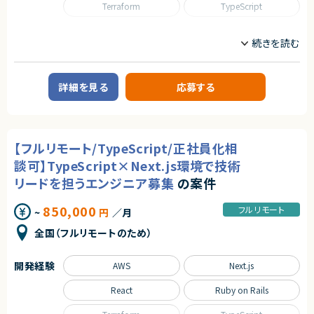
Terraform
TypeScript
■その他補足
契約元
・プレイングマネージャーとして手も動かすポジション
職種
株式会社LASSIC
・AI活用を前提とした開発体制
CTO/VPoE/テックリード
フロントエンドエンジニア
エージェントから
サーバーサイドエンジニア
求めるスキル
◎フルリモートで全国どこからでも参画可能です！
■必須スキル
詳細を見る
応募する
業務内容
◎APIリプレイスという事業の根幹を支える重要ポジションです！
・Webアプリケーション開発の実務経験（設計〜実装〜運用まで一通り、言
◎インフラ専任リードとして、技術選定・意思決定を主導できます！
■企業概要
語不問）
◎ECS / IaC / CI/CDなど、モダンなAWSインフラ経験を最大限活かせま
開発事業と自社サービスを展開する企業です。
・3名以上の開発チームのリード・マネジメント経験（育成・目標設定・評価へ
す！
安定した経営基盤とスタートアップ的な開発文化を併持しています。
の関与）
・アーキテクチャ設計・技術選定（ミドルウェア・SaaS含む）に意思決定者と
【フルリモート/TypeScript/正社員化相
■プロダクトやサービスの概要
して関与した経験
・自社サービスおよび新規事業開発を中心にWebアプリケーションを提供
・ビジネスサイド（PdM・営業・CS等）と合意形成しながらプロダクト開発を
談可】TypeScript×Next.js環境で技術
・AIツールを活用した開発体制を全案件で導入
進めた経験
リードを担うエンジニア募集
の案件
・ビジネスレベルの日本語コミュニケーション（目安：日本語メインでの実務
■業務内容
経験3年以上）
・Webアプリケーションの設計、開発、テスト、リリース
850,000
フルリモート
~
円
／月
・AIツール（Claude Code、Copilot等）を活用した開発
■尚可スキル
・クライアント提案〜リリース後の改善まで一貫して担当
・TypeScript / React / Next.js での開発経験（当社メイン技術スタック）
全国（フルリモートのため）
・コードレビュー、設計レビューによる品質向上
・Ruby on Rails 等でのバックエンド開発経験（既存プロダクトの改善に活
・技術選定やアーキテクチャ設計への参画
かせます）
・AWSインフラ設計・運用経験（ECS / Terraform / Docker）
開発経験
AWS
Next.js
■募集背景
・Claude Code・GitHub Copilot等AIツールを活用した開発経験（組織へ
・事業拡大に伴うプロジェクト増加
の展開経験は特に歓迎）
React
Ruby on Rails
・少人数ユニットによる自律的開発体制の強化
・新規事業・新プロダクトの0→1立ち上げ経験
・採用活動への関与経験（スカウト・面接・採用基準の設計等）