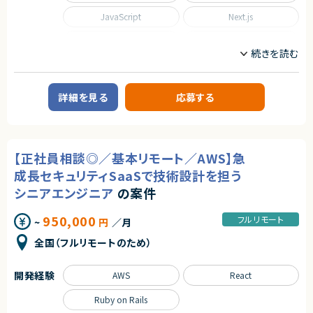
単に技術に精通しているだけではなく、事業を成長させ続けるために技術
を最大限に活用するといった技術投資の目線と、開発組織を牽引していくこ
JavaScript
Next.js
とができるリーダーシップを持った、CTOやテックリード等の経験を持った仲
間を強く求めています。
Python
React
■業務内容
Ruby on Rails
SQL
あらゆる事業部や横断的な企画を推進する部門と連携しています。
新規開発の立ち上げや横断的にプロジェクトを見ることができるので、様々
なプロジェクトに関わることができます。
Spring
Spring Boot
詳細を見る
応募する
・CTOやVPoEと連携して開発組織および様々なプロダクトの課題解決
・全社横断のプロジェクトや新規事業の立ち上げを事業計画フェーズから支
TypeScript
援
・アーキテクチャレビューや技術的課題の解決といった事業部支援
職種
・生産性向上とリスク軽減のためのモダン化をインフラ、アプリケーションの
【正社員相談◎／基本リモート／AWS】急
両面から推進
CTO/VPoE/テックリード
プロジェクトマネージャー
・開発組織の課題解決、エンジニアの育成、採用支援
プロジェクトリーダー
インフラエンジニア/SRE
成長セキュリティSaaSで技術設計を担う
フロントエンドエンジニア
サーバーサイドエンジニア
シニアエンジニア
の案件
■ポジションの魅力
業務内容
特定のプロダクトを持たない組織だからこそ俯瞰的に課題を見極め、全体
950,000
フルリモート
~
円
／月
◆業務内容
最適となる解決策を打っていくことが求められます。
日程調整を支援するSaaSプロダクトにおいて、企画・設計から改善まで、プ
テックリード室として全社を俯瞰して施策を考えるだけでなく、主担当となる
全国（フルリモートのため）
ロダクト開発を主導していただくポジションです。
事業においては事業部の開発チームと共に事業に深くコミットしていただく
・顧客課題を起点とした機能設計・UX/UI設計
ので、俯瞰と詳細、複数の視点を持って大きな課題に取り組む力を身につけ
・開発テーマの優先順位付けおよび進行マネジメント
られる環境です。
開発経験
AWS
React
・技術的視点を活かした営業・カスタマーサポート支援
・障害対応や運用面の改善を含むプロダクト品質の担保
○開発統括本部テックリード室
Ruby on Rails
・上記に付随する、経営・顧客・開発をつなぐ横断的な役割
- 19名