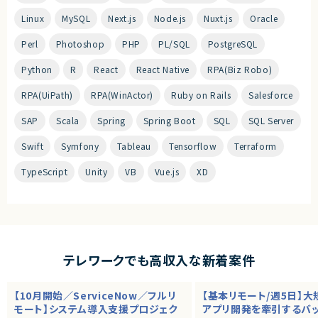
Linux
MySQL
Next.js
Node.js
Nuxt.js
Oracle
Perl
Photoshop
PHP
PL/SQL
PostgreSQL
Python
R
React
React Native
RPA(Biz Robo)
RPA(UiPath)
RPA(WinActor)
Ruby on Rails
Salesforce
SAP
Scala
Spring
Spring Boot
SQL
SQL Server
Swift
Symfony
Tableau
Tensorflow
Terraform
TypeScript
Unity
VB
Vue.js
XD
テレワークでも高収入な新着案件
【10月開始／ServiceNow／フルリ
【基本リモート/週5日】
モート】システム導入支援プロジェク
アプリ開発を牽引するバ