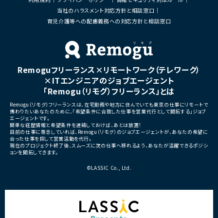
当社のハラスメント対応方針と相談窓口
育児介護等への配慮義務への対応方針と相談窓口
Remoguフリーランス×リモートワーク（テレワーク）
×ITエンジニアのジョブエージェント
「Remogu（リモグ）フリーランス」とは
Remogu（リモグ）フリーランスは、在宅勤務や地方に住んでいても東京の仕事にリモートで
携わりたいあなたのために、「希望条件に合致した仕事を営業代行として開拓する」ジョブ
エージェントです。
簡単な経歴情報と希望条件を連絡しておけば、あとは放置！
目前の仕事に専念していれば、Remogu（リモグ）のジョブエージェントが、あなたの希望に
合った仕事を探して営業活動を代行。
現在のプロジェクト終了後、スムーズに次の仕事へ移れるよう、あなたが活躍できるポジシ
ョンを開拓してきます。
©LASSIC Co., Ltd.