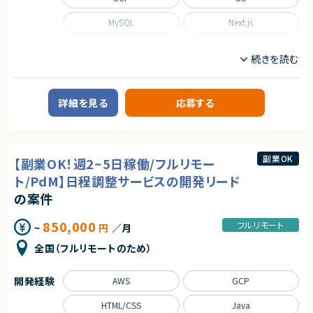
MySQL
Next.js
Nuxt.js
React
Scala
TypeScript
職種
詳細を見る
応募する
CTO/VPoE/テックリード
インフラエンジニア/SRE
フロントエンドエンジニア
サーバーサイドエンジニア
業務内容
副業OK
【副業OK！週2~5日稼働/フルリモー
■事業概要
ト/PdM】日程調整サービスの開発リード
事業部を横断した開発の支援を行う部署です。
事業立ち上げの支援や事業ブーストするための横断支援を行います。
の案件
一つのサービスだけじゃなく、様々なサービスと関わり事業をブーストするた
めに動きます。
850,000
迅速なキャッチアップを求められますが横断的に事業に関わることで様々な
フルリモート
~
円
／月
開発環境に携わることができます。
今回は開発支援のプロジェクトの増加に基づき、開発業務から開発支援を
全国（フルリモートのため）
行っていただくフルスタックエンジニアを募集します！
■募集背景
開発経験
AWS
GCP
テックリード室は支援を求めている各事業や全社横断的なプロジェクトにた
いして技術支援を行う組織です。
HTML/CSS
Java