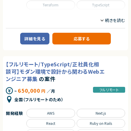
求めるスキル
Terraform
TypeScript
■必須スキル
・API用に最適化したウェブサーバー等の技術選定、インフラ構築・運用経験
職種
・冗長化構成などによる高い可用性を持ったインフラ構築・運用経験
・AWSにおけるコンテナオーケストレーション（ECS / Fargateなど）を用い
CTO/VPoE/テックリード
プロジェクトマネージャー
たインフラ設計・構築・運用経験
プロジェクトリーダー
サーバーサイドエンジニア
・ネットワーク（VPC, ALB, Route53など）および、セキュリティ（IAM, セキュ
リティグループなど）の適切な設計・構築スキル
詳細を見る
応募する
業務内容
・ログやメトリクスなど、適切な監視およびアラートの設計・構築経験
■企業概要
・負荷テストによるインフラ耐久性の検証経験
プロダクト開発と受託開発を並行して行うテクノロジー企業です。
・GitHub Actions、または類似のCI/CDツールを用いた自動化パイプライン
の構築・運用経験
■プロダクトやサービスの概要
・TerraformやAWS CDK, CloudFormation等を用いたインフラのコード化
【フルリモート/TypeScript/正社員化相
・自社サービスとクライアントワークを通じた開発を展開
（IaC）の実務経験
・AIツールを活用した開発スタイルを標準化
談可】モダン環境で設計から関わるWebエ
・複雑なインフラ要件を整理し、他者が理解・保守できるレベルのドキュメン
ト作成スキル
ンジニア募集
の案件
■業務内容
・インフラアーキテクチャに関する技術的な意思決定をチームに説明し、合意
・少人数チームのマネジメント、育成、評価
形成を推進する能力
・開発プロセス改善やチームパフォーマンス向上
■尚可スキル
650,000
フルリモート
~
円
／月
・プロジェクト進行管理および技術的意思決定
・PHPおよびLaravel環境におけるインフラ構築・パフォーマンスチューニン
・ビジネス側と連携したプロダクト価値の向上
グの知見
全国（フルリモートのため）
・採用や制度設計など組織づくりの実行
・レガシーシステムからモダン環境へのリプレイスプロジェクトにおけるイン
フラ移行・構築経験
■募集背景
・ゼロダウンタイムデプロイメント（Blue/Greenデプロイなど）の構築経験
開発経験
AWS
Next.js
・組織拡大に伴うマネジメント体制強化
契約形態
React
Ruby on Rails
■担当工程
業務委託(準委任契約)
・要件定義〜運用保守まで一気通貫