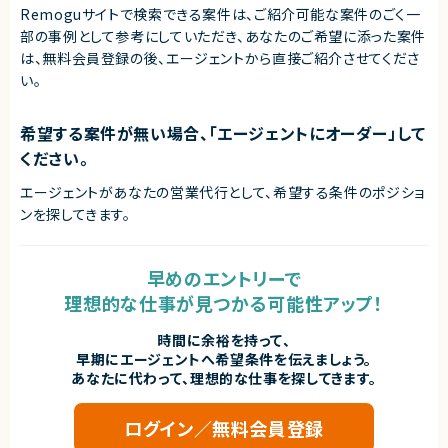
Remoguサイトで検索できる案件は、ご紹介可能な案件のごく一
■求める人物像
・要件が変化するPoC開発を柔軟に進められる方
部の事例として参考にしていただき、
あなたのご希望に添った案件
・技術的な選択肢とトレードオフを整理して意思決定できる方
は、無料会員登録の後、エージェントから直接ご紹介させてくださ
・指示を待つだけでなく、要件や設計について主体的に提案できる方
い。
・小規模チームで担当領域を限定せずに動ける方
・技術的な課題やリスクを早い段階で共有できる方
・AIの精度だけでなく、コスト、レスポンス速度、運用性を考慮できる方
・エンド企業やプロジェクトメンバーと円滑に連携できる方
希望する案件が無い場合、「エージェントにオーダー」して
ください。
契約形態
業務委託(準委任契約)
エージェントがあなたの営業代行として、希望する条件のポジショ
ンを探してきます。
契約元
株式会社LASSIC
早めのエントリーで
エージェントから
理想的な仕事が見つかる可能性アップ！
◎生成AI・LLM・ベクトル検索を活用した新規サービス立ち上げフェーズにTe
ch Leadとして参画できます！
◎アーキテクチャ設計から技術選定、開発推進まで幅広い裁量を持ってプロ
時間に余裕を持って、
ジェクトをリードできます！
早期にエージェントへ希望条件を伝えましょう。
◎サーバレス、マルチテナント、認証認可、非同期処理などモダンな技術課題
あなたに代わって、理想的な仕事を探してきます。
に携われます！
◎小規模チームならではの開発スピード感があり、技術的意思決定に深く関
与できます！
ログイン／無料会員登録
◎フルリモート環境で全国から参画可能なため、柔軟な働き方を実現できま
す！