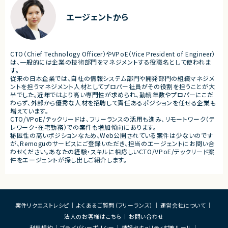
■体制
・ステークホルダーとの調整お
・少人数体制でのプロジェクト推進
ケーション
エージェントから
・クライアントおよび開発メンバーとのコミュ
ニケーションあり
■募集背景
・サービスの継続的な機能拡
■募集背景
募集
プロジェクト拡大に伴う増員募集
CTO（Chief Technology Officer）やVPoE（Vice President of Engineer）
■担当工程
は、一般的には企業の技術部門をマネジメントする役職名として使われま
・要件定義
す。
・基本設計
従来の日本企業では、自社の情報システム部門や開発部門の組織マネジメ
・詳細設計
ントを担うマネジメント人材としてプロパー社員がその役割を担うことが大
・実装
半でした。近年ではより高い専門性が求められ、勤続年数やプロパーにこだ
・テスト
わらず、外部から優秀な人材を招聘して責任あるポジションを任せる企業も
・リリース対応
増えています。
CTO/VPoE/テックリードは、フリーランスの活用も進み、リモートワーク（テ
■その他補足
レワーク・在宅勤務）での案件も増加傾向にあります。
・複数ベンダーによる混成チ
秘匿性の高いポジションなため、Web公開されている案件は少ないのです
・全体約100名規模の大型プ
が、Remoguのサービスにご登録いただき、担当のエージェントにお問い合
わせください。あなたの経験・スキルに相応しいCTO/VPoE/テックリード案
件をエージェントが探し出しご紹介します。
案件リクエストレシピ
よくあるご質問（フリーランス）
運営会社について
法人のお客様はこちら
お問い合わせ
利用規約
プライバシーポリシー
情報セキュリティ対策ルール