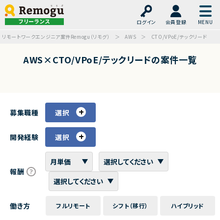
フリーランス
ログイン
会員登録
リモートワークエンジニア案件Remogu（リモグ）
AWS
CTO/VPoE/テックリード
AWS×CTO/VPoE/テックリードの案件一覧
募集職種
選択
開発経験
選択
報酬
働き方
フルリモート
シフト（移行）
ハイブリッド