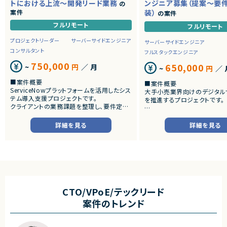
トにおける上流～開発リード業務
ンジニア募集（提案～要
の
案件
装）
の案件
フルリモート
フルリモート
プロジェクトリーダー
サーバーサイドエンジニア
サーバーサイドエンジニア
コンサルタント
フルスタックエンジニア
750,000
650,000
~
円
／ 月
~
円
／ 
■案件概要
■案件概要
ServiceNowプラットフォームを活用したシス
大手小売業界向けのデジタル
テム導入支援プロジェクトです。
を推進するプロジェクトです。
クライアントの業務課題を整理し、要件定義
から設計・開発・テストまで一貫して担当いた
■プロダクトやサービスの概
だきます。
・店舗向けスマホアプリおよび
詳細を見る
詳細を見る
システムの継続的なエンハン
■業務内容
す。
・顧客との要件ヒアリングおよび要件定義
・既にサービス稼働中であり、
・ServiceNowを用いた業務システムの設
年単位で新機能追加や改善を
計、開発、テスト
ースしています。
・JavaScriptによるカスタマイズ開発
・ワークフロー設計および各種機能実装
■業務内容
・詳細設計書、テスト仕様書等のドキュメント
・要件整理および要件定義支
CTO/VPoE/テックリード
作成
・バックエンドシステムの設計
案件のトレンド
・成果物レビューおよび品質管理
・コードレビューの実施
・開発メンバーへの技術支援、進捗管理
・リリース対応および品質向
・技術課題に対する検討、提案