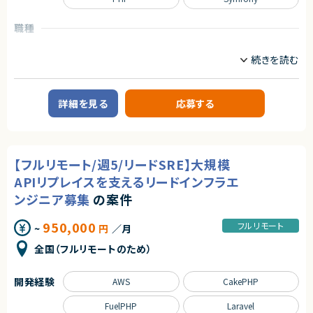
◆マーケットの魅力
【必須スキル】
日程調整は、多くの人が日常的に行う業務である一方、長年にわたり非効率
・Webアプリケーションの設計・開発経験（目安5年以上）
職種
契約形態
な手法が使われ続けてきた領域でもあります。
・チームの技術設計をリードした経験
近年は、業務のデジタル化・生産性向上の流れを背景に、この分野自体が急
CTO/VPoE/テックリード
プロジェクトマネージャー
・自社プロダクトの顧客価値・事業成長に主体的に向き合える方
業務委託(準委任契約)
速に注目され、改善ニーズが顕在化しています。
プロジェクトリーダー
サーバーサイドエンジニア
本サービスは、その中でも機能面・体験面の両方で優位性を持ち、将来的に
【歓迎スキル】
契約元
はビジネスに欠かせないインフラ的存在となるポテンシャルを備えていま
業務内容
・Ruby on Rails、Reactでの実務経験
株式会社LASSIC
す。
・テックリード／リードエンジニアとしての開発経験
【業務内容】
・B2B SaaSプロダクトの開発経験
詳細を見る
応募する
・PHP／Laravelを用いたサーバーサイド開発
エージェントから
求めるスキル
・大規模コードベースでのリファクタリング・品質改善経験
・要件定義～設計・開発・テスト・運用保守までの一連業務
・開発プロセス改善・標準化の実績
★フルリモート※日本にお住いの方のみの募集になります
◆スキル・経験
・実装方針（設計・技術選定を含む）のレビュー
・AI活用を開発プロセスへ導入・展開した経験
★大手グループ会社の案件です！
・Web／SaaSプロダクトにおけるPdMまたはそれに準ずる役割の経験
・チケット単位でのリスク管理およびボトルネックの可視化
・AWSなどクラウドインフラの構築・運用経験
★中長期で参画いただける案件です！
（プロダクト企画、要件定義、改善サイクルへの継続的な関与）
・課題発見および改善提案（プロセス・品質・開発効率の向上）
【フルリモート/週5/リードSRE】大規模
★弊社から20名以上参画中の企業様になります！※事業部は異なります
・ユーザー課題を起点とした機能設計・仕様設計の経験
・AIコーディングツール（Claude Code等）の活用推進および運用ルール整
契約形態
★横新規開発の立ち上げや横断的にプロジェクトを見ることができます。
・UI/UXに関する基礎的な知識・判断力
備
APIリプレイスを支えるリードインフラエ
・開発優先度の設計・ロードマップ策定の経験
・連携システムチームとの打ち合わせへの参加（必要に応じて）
業務委託(準委任契約)
・エンジニアと円滑にコミュニケーションできる技術理解
ンジニア募集
の案件
・関係者（営業・CS・経営層）と連携しながらプロダクトを推進した経験
【その他】
契約元
・障害対応・運用改善など、プロダクト品質に責任を持った経験
・貸与PC必須（PCは郵送対応可能でございます）
950,000
フルリモート
株式会社LASSIC
~
円
／月
・自ら課題を発見し、主体的に意思決定・推進できる姿勢
求めるスキル
全国（フルリモートのため）
エージェントから
契約形態
【必須スキル】
★ 技術リードとして、設計〜実装・技術判断までプロダクトの中核を担えま
業務委託(準委任契約)
・Laravel(もしくはSymfony)の開発経験1年以上
す
開発経験
・PHPの開発経験3年以上
AWS
CakePHP
★ 少人数チームのため、上流工程から深く関与し、自身の技術判断が価値
・Gitを利用した開発経験1年以上
契約元
に直結します
・自動テストの実装経験、または テストケース（表）の作成経験
FuelPHP
Laravel
株式会社LASSIC
★ AI活用を前提とした新機能・新規プロダクト開発に携われる成長フェーズ