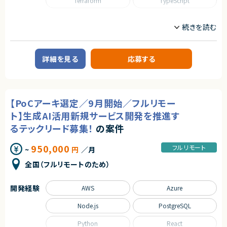
Terraform
TypeScript
■担当工程
・育成制度づくり（オンボーディング、ラダー設計、勉強会運営など）に関与し
・設計、実装、テスト、リリース、改善
た経験
・OSSコミュニティへの貢献や技術イベント登壇経験
職種
求めるスキル
CTO/VPoE/テックリード
フロントエンドエンジニア
契約形態
■必須スキル
サーバーサイドエンジニア
・Webアプリケーション開発の実務経験（5年以上、言語不問）
業務委託(準委任契約)
・フロントエンドまたはバックエンドの設計・実装経験
詳細を見る
応募する
業務内容
・チーム開発経験（Git/GitHubを用いたコラボレーション）
契約元
■企業概要
・ビジネスレベルの日本語コミュニケーション（目安：日本語メインでの実務
株式会社LASSIC
新規事業立ち上げや業務改善プロジェクトを推進する企業です。
経験3年以上）
エージェントから
■プロダクトやサービスの概要
※経験年数は目安です。スキルや実績に応じて選考・処遇を決定します。
【PoCアーキ選定／9月開始／フルリモー
・クライアント企業に対するDX推進支援（業務システム開発、新規プロダクト
◎ フルリモート×裁量労働で場所・時間に縛られない柔軟な働き方が可能
開発 等）
■尚可スキル
ト】生成AI活用新規サービス開発を推進す
です！
・TypeScript / React / Next.js での開発経験（当社メイン技術スタック）
◎ コーディングとマネジメント両方に関われるため、技術力と組織力を同時
るテックリード募集！
の案件
■業務内容
・Ruby on Rails 等でのバックエンド開発経験（既存プロダクトの改善に活
に伸ばせます！
・DX推進プロジェクトにおけるWebアプリケーション開発
かせます）
◎ AI活用前提の開発環境で、次世代の開発スタイルを実践できます！
・TypeScript / Next.js を用いたフロントエンド開発および設計
・AWSを利用したインフラ設計・運用経験（ECS / Terraform / Docker）
950,000
フルリモート
◎ 組織拡大フェーズのため、制度設計や文化づくりに深く関われます！
~
円
／月
・技術選定、アーキテクチャ設計、コードレビューの実施
・Claude Code・GitHub Copilot等AIツールを活用した開発経験
・開発チームの技術的リードおよびメンタリング
・アーキテクチャ設計・ミドルウェア選定の経験
全国（フルリモートのため）
・全社横断の技術課題の特定および解決推進
・パフォーマンス・アクセシビリティ・セキュリティに関する知識
・新技術検証（R&D）および技術導入の推進
・新規事業・新プロダクトの0→1立ち上げ経験
・OSSへの貢献経験やカンファレンスでの登壇経験
開発経験
AWS
Azure
■募集背景
・DX推進案件および新規事業拡大に伴う体制強化
■求める人物像
Node.js
PostgreSQL
・AIツールを積極的に活用できる方
■担当工程
・プロダクト志向で開発に携わりたい方
Python
React
・要件整理、設計、実装、レビュー、改善提案
・技術トレンドをキャッチアップできる方