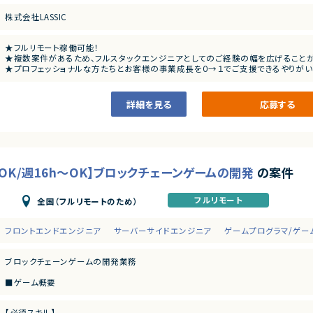
エンジニア10名（半数以上が業務委託で活躍中！）
株式会社LASSIC
★フルリモート稼働可能！
★複数案件があるため、フルスタックエンジニアとしてのご経験の幅を広げることが
★プロフェッショナルな方たちとお客様の事業成長を０→１でご支援できるやりがい
詳細を見る
応募する
験OK/週16h～OK】ブロックチェーンゲームの開発
の案件
フルリモート
全国（フルリモートのため）
フロントエンドエンジニア
サーバーサイドエンジニア
ゲームプログラマ/ゲー
ブロックチェーンゲームの開発業務
■ゲーム概要
ダンジョン形式で、移動と攻撃が可能なRPGゲームとなっております
移動と攻撃は可能ですが、大規模なものは検討しておらずかなりミニマムで作成す
【必須スキル】