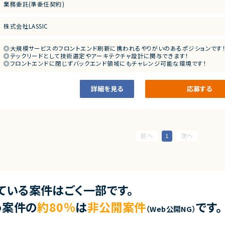
・要件定義
業務委託(準委任契約)
・アジャイル開発の実務経験
・設計
・上流工程での要件定義の実務経験
・実装
・UI／UXデザインの実務経験
・テスト
株式会社LASSIC
・デザインシステムの運用、構築経験
・メタフレームワーク（next.js, nuxt.jsなど）を用いた設計、開発経験
■その他補足
・バックエンド開発（JavaもしくはKotlin）の経験
・バックエンドエンジニアと連携するプロダクト単位のチーム体制
◎大規模サービスのフロントエンド刷新に携われるやりがいのあるポジションです
・週3日出社（火・水・木）※相談可能
◎テックリードとして技術選定やアーキテクチャ設計に関与できます！
◎フロントエンドに閉じずバックエンド領域にもチャレンジ可能な環境です！
◎プロダクト志向のチームで、企画側と連携しながら価値創出に関われます！
◎ハイブリッド勤務で柔軟な働き方を実現できます！
詳細を見る
応募する
1
ている案件はごく一部です。
う案件の
約80％
は
非公開案件
です。
（Web公開NG）