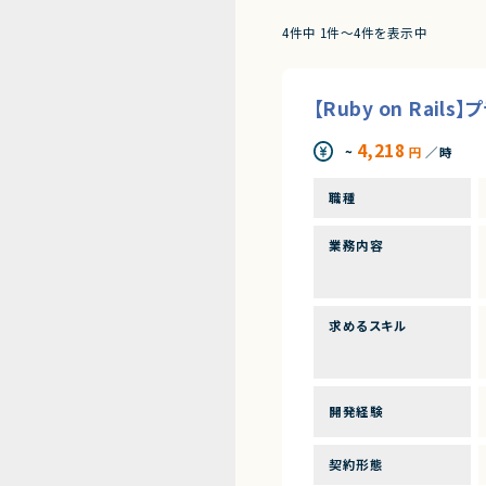
4件中 1件〜4件を表示中
【Ruby on Ra
4,218
~
円
／時
職種
業務内容
求めるスキル
開発経験
契約形態