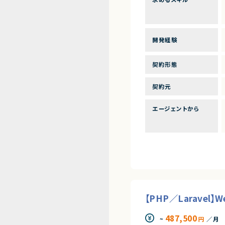
開発経験
契約形態
契約元
エージェントから
【PHP／Larave
487,500
~
円
／月