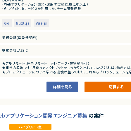
・Webアプリケーション開発・運用の実務経験（1年以上）
■業務内容
・Git／GitHubサービスを利用した、チーム開発経験
・チケットによって切り分けられたタスクを消化
・ゲーム開発への興味関心、またはWeb３/ブロックチェーンへの興味関心
・Vue.js(Nuxt.js)やGoを使用した開発業務
【あると望ましいスキル・経験】
Go
Nuxt.js
Vue.js
・Vue.js（Nuxt.js）を使用した画面実装経験
・Goを用いた開発
・わからない部分でも自ら調べながら進められる方
業務委託(準委任契約)
株式会社LASSIC
★フルリモート（完全リモート テレワーク・在宅勤務可）
★働き方柔軟です！月64hでアウトプットをしっかりと出していただければ、働き方
★ブロックチェーンについて学べる環境が整っており、これからブロックチェーンを
★副業というよりは一種のコミュニティのような案件となります
詳細を見る
応募する
l】Webアプリケーション開発エンジニア募集
の案件
ハイブリッド型