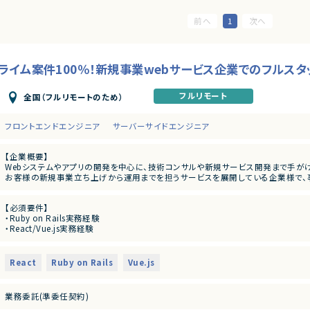
1
ils】プライム案件100％！新規事業webサービス企業でのフル
フルリモート
全国（フルリモートのため）
フロントエンドエンジニア
サーバーサイドエンジニア
【企業概要】
Webシステムやアプリの開発を中心に、技術コンサルや新規サービス開発まで手が
お客様の新規事業立ち上げから運用までを担うサービスを展開している企業様で、
【業務概要】
【必須要件】
お客様は教育業界、webサービス業界、福祉業界などですべてお客様との直接取引
・Ruby on Rails実務経験
お客様と打合せをしながら、要件定義から保守運用までの工程をすべてエンジニア
・React/Vue.js実務経験
ビジネス側とのやり取りも発生します。
・Github利用でのプルリクエストベースの開発経験
1案件、約10名のチームで構成されています。
・自走力のある方
例）・プレスリリース配信
・電子書籍にかかわるサービス
React
Ruby on Rails
Vue.js
【歓迎要件】
・学習支援システム
・jQuery以外のjsフレームワーク利用経験
・社内システム構築
・Java, Scala, Go などのコンパイラ型言語の開発経験
業務委託(準委任契約)
【メンバー構成】