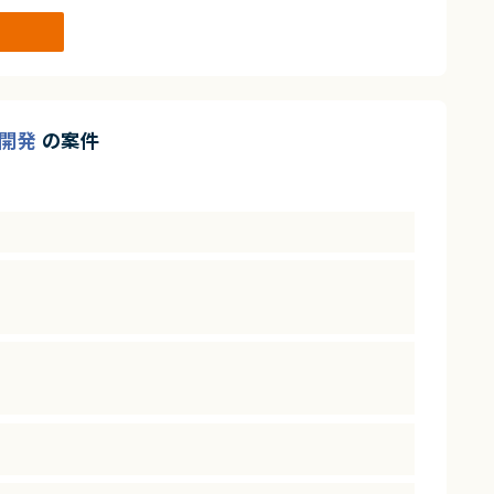
ド開発
の案件
験