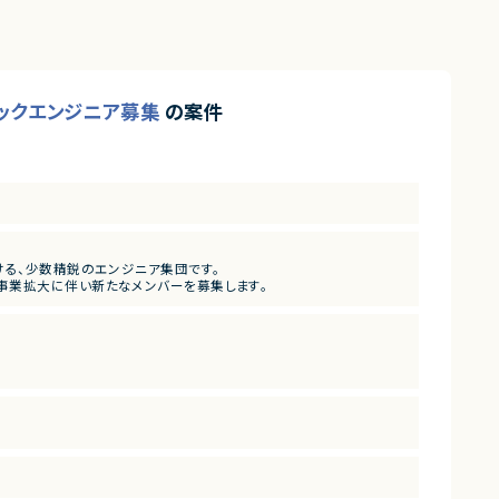
スタックエンジニア募集
の案件
ける、少数精鋭のエンジニア集団です。
事業拡大に伴い新たなメンバーを募集します。
になります。
が行います。