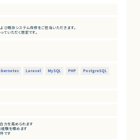
開発および既存システム改修をご担当いただきます。
っていただく想定です。
ubernetes
Laravel
MySQL
PHP
PostgreSQL
ます。
総合力を高められます
開発経験を積めます
案件です