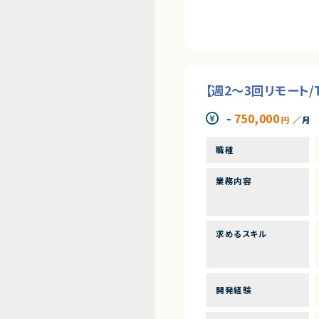
【週2～3回リモート/
750,000
~
円
／月
職種
業務内容
求めるスキル
開発経験