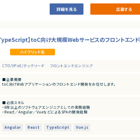
・顧客折衝・要件定義経験
詳細を見る
応募する
TypeScript】toC向け大規模Webサービスのフロントエン
ハイブリッド型
CTO/VPoE/テックリード
フロントエンドエンジニア
■企業概要
toC向けWebアプリケーションのフロントエンド開発をお任せします。
■業務内容
・企画職およびエンジニアと連携したWebアプリ開発
■必須スキル
・既存プロダクトのアーキテクチャ刷新
・6年以上のソフトウェアエンジニアとしての実務経験
・プロダクトのグロースに関わる改善業務
・React／Angular／VueなどによるSPAの開発経験
・フロントエンド中心だが、志向に応じてバックエンド開発への関与も可能
・TypeScriptの開発経験
・技術選定などのテックリードの経験
■募集背景
・プロダクト成長および技術刷新に伴う体制強化
Angular
React
TypeScript
Vue.js
■尚可スキル
・パフォーマンス／セキュリティを考慮した設計を実現、または改善をした経験
■担当工程
・vitest ／ Jest ／ storybook などによるテストツールを用いたテスト設計、実装経