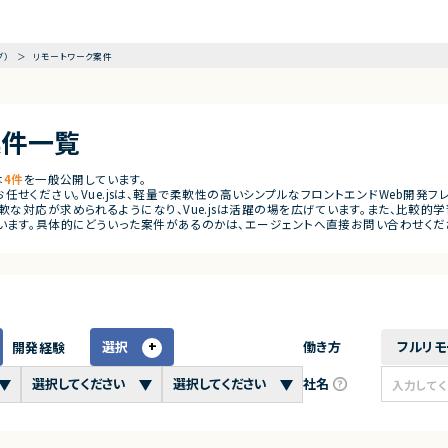
グ）
リモートワーク案件
発案件一覧
は
4件
を一般公開しています。
にお任せください。Vue.jsは、軽量で柔軟性の高いシンプルなフロントエンドWeb開発フレームワ
な対応が求められるようになり、Vue.jsは活躍の場を広げています。また、比較的学習
います。具体的にどういった案件があるのかは、エージェントへ直接お問い合わせくだ
選択
働き方
フルリモ
開発経験
社名