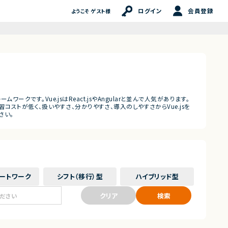
ログイン
会員登録
ようこそ ゲスト様
ークです。Vue.jsはReact.jsやAngularと並んで人気があります。
コストが低く、扱いやすさ、分かりやすさ、導入のしやすさからVue.jsを
さい。
ート
ワーク
シフト（移行）
型
ハイブリッド
型
クリア
検索