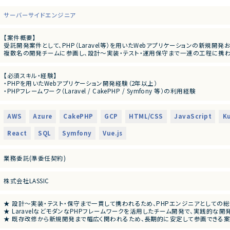
サーバーサイドエンジニア
【案件概要】
受託開発案件として、PHP（Laravel等）を用いたWebアプリケーションの新規
複数名の開発チームに参画し、設計～実装・テスト・運用保守まで一連の工程に携わ
【業務内容】
【必須スキル・経験】
・要件定義書、基本設計書をもとにした詳細設計・実装
・PHPを用いたWebアプリケーション開発経験（2年以上）
・Laravel等のPHPフレームワークを用いたWebアプリケーション開発
・PHPフレームワーク（Laravel / CakePHP / Symfony 等）の利用経験
・MySQL / PostgreSQLを用いたデータベース設計・実装
・RDB設計およびSQL実装経験（MySQL / PostgreSQL 等）
・REST APIを利用した外部サービス連携機能の開発
・HTML / CSS / JavaScript の基本知識
・既存機能の改修、不具合調査および修正対応
・Gitを利用したチーム開発経験
・Gitを用いたチーム開発（レビュー・品質担保含む）
AWS
Azure
CakePHP
GCP
HTML/CSS
JavaScript
K
・要件定義書・設計書に基づいた開発経験
・REST API連携の実装経験
※ご経験に応じて、メンバーの技術フォローやタスク管理をお任せする可能性があり
React
SQL
Symfony
Vue.js
・障害調査・不具合改修の実務経験
・コミュニケーションを取りながら主体的に業務を進められる方
業務委託(準委任契約)
【尚可スキル・経験】
・Laravelを用いた開発経験
・クラウド環境（AWS / Azure / GCP）での構築・運用経験
株式会社LASSIC
・Docker / Kubernetes の利用経験
・Vue.js / React 等のフロントエンドフレームワーク経験
・CI/CD環境の構築・運用経験
★ 設計〜実装・テスト・保守まで一貫して携われるため、PHPエンジニアとしての
・セキュリティ対策（認証認可、脆弱性対応）の知識
★ LaravelなどモダンなPHPフレームワークを活用したチーム開発で、実践的な
・大規模アクセス環境での性能改善経験
★ 既存改修から新規開発まで幅広く関われるため、長期的に安定して参画できる
・アジャイル開発（Scrum / SAFe 等）の経験
・PM / PL経験