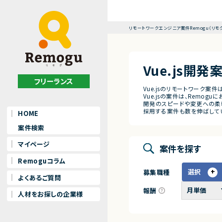
リモートワークエンジニア案件Remogu（リモ
Vue.js開
フリーランス
Vue.jsのリモートワーク案件
Vue.jsの案件は、Remogu
開発のスピードや変更への柔軟
採用する案件も数を伸ばして
HOME
案件検索
マイページ
案件を探す
Remoguコラム
選択
募集職種
よくあるご質問
報酬
人材をお探しの企業様