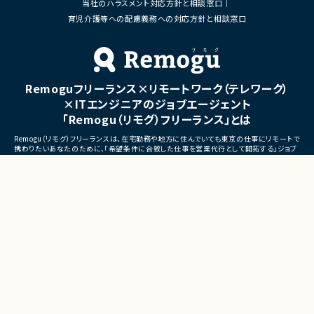
当社のハラスメント対応方針と相談窓口
■体制
・ステークホルダーとの調整お
・少人数体制でのプロジェクト推進
育児介護等への配慮義務への対応方針と相談窓口
ケーション
・クライアントおよび開発メンバーとのコミュ
ニケーションあり
■募集背景
・サービスの継続的な機能拡
■募集背景
募集
プロジェクト拡大に伴う増員募集
Remoguフリーランス×リモートワーク（テレワーク）
■担当工程
・要件定義
×ITエンジニアのジョブエージェント
・基本設計
「Remogu（リモグ）フリーランス」とは
・詳細設計
・実装
Remogu（リモグ）フリーランスは、在宅勤務や地方に住んでいても東京の仕事にリモートで
・テスト
携わりたいあなたのために、「希望条件に合致した仕事を営業代行として開拓する」ジョブ
・リリース対応
エージェントです。
簡単な経歴情報と希望条件を連絡しておけば、あとは放置！
■その他補足
目前の仕事に専念していれば、Remogu（リモグ）のジョブエージェントが、あなたの希望に
合った仕事を探して営業活動を代行。
・複数ベンダーによる混成チ
現在のプロジェクト終了後、スムーズに次の仕事へ移れるよう、あなたが活躍できるポジシ
・全体約100名規模の大型プ
ョンを開拓してきます。
©LASSIC Co., Ltd.
Presents