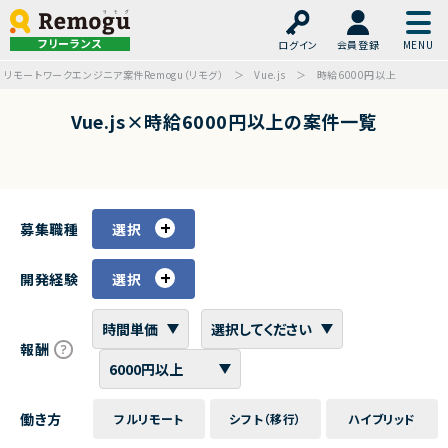
フリーランス
ログイン
会員登録
リモートワークエンジニア案件Remogu（リモグ）
Vue.js
時給6000円以上
Vue.js×時給6000円以上の案件一覧
募集職種
選択
開発経験
選択
報酬
働き方
フルリモート
シフト（移行）
ハイブリッド