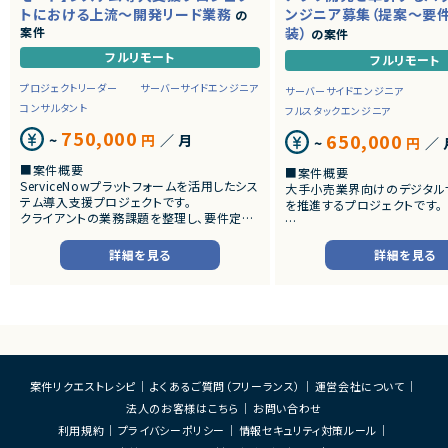
トにおける上流～開発リード業務
ンジニア募集（提案～要
の
案件
装）
の案件
フルリモート
フルリモート
プロジェクトリーダー
サーバーサイドエンジニア
サーバーサイドエンジニア
コンサルタント
フルスタックエンジニア
750,000
650,000
~
円
／ 月
~
円
／ 
■案件概要
■案件概要
ServiceNowプラットフォームを活用したシス
大手小売業界向けのデジタル
テム導入支援プロジェクトです。
を推進するプロジェクトです。
クライアントの業務課題を整理し、要件定義
から設計・開発・テストまで一貫して担当いた
■プロダクトやサービスの概
だきます。
・店舗向けスマホアプリおよび
詳細を見る
詳細を見る
システムの継続的なエンハン
■業務内容
す。
・顧客との要件ヒアリングおよび要件定義
・既にサービス稼働中であり、
・ServiceNowを用いた業務システムの設
年単位で新機能追加や改善を
計、開発、テスト
ースしています。
・JavaScriptによるカスタマイズ開発
・ワークフロー設計および各種機能実装
■業務内容
・詳細設計書、テスト仕様書等のドキュメント
・要件整理および要件定義支
案件リクエストレシピ
よくあるご質問（フリーランス）
運営会社について
作成
・バックエンドシステムの設計
法人のお客様はこちら
お問い合わせ
・成果物レビューおよび品質管理
・コードレビューの実施
・開発メンバーへの技術支援、進捗管理
・リリース対応および品質向
利用規約
プライバシーポリシー
情報セキュリティ対策ルール
・技術課題に対する検討、提案