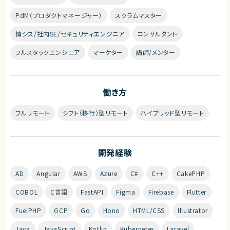
PdM（プロダクトマネージャー）
スクラムマスター
情シス/社内SE/セキュリティエンジニア
コンサルタント
フルスタックエンジニア
マーケター
講師/メンター
働き方
フルリモート
シフト（移行）型リモート
ハイブリッド型リモート
開発経験
AD
Angular
AWS
Azure
C#
C++
CakePHP
COBOL
C言語
FastAPI
Figma
Firebase
Flutter
FuelPHP
GCP
Go
Hono
HTML/CSS
Illustrator
Java
JavaScript
Kotlin
Kubernetes
Laravel