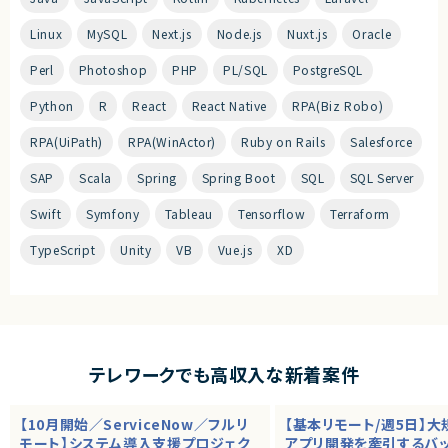
Linux
MySQL
Next.js
Node.js
Nuxt.js
Oracle
Perl
Photoshop
PHP
PL/SQL
PostgreSQL
Python
R
React
React Native
RPA(Biz Robo)
RPA(UiPath)
RPA(WinActor)
Ruby on Rails
Salesforce
SAP
Scala
Spring
Spring Boot
SQL
SQL Server
Swift
Symfony
Tableau
Tensorflow
Terraform
TypeScript
Unity
VB
Vue.js
XD
テレワークでも高収入な新着案件
【10月開始／ServiceNow／フルリ
【基本リモート/週5日】
モート】システム導入支援プロジェク
アプリ開発を牽引するバ