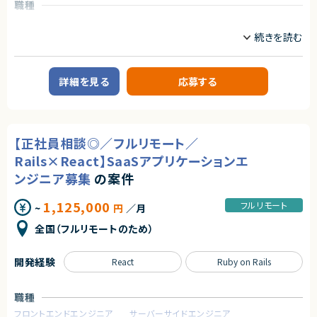
職種
多くのサービスが生まれては消える中で、ビジネスの基盤として長く使われ
CTO/VPoE/テックリード
プロジェクトリーダー
る存在になれるプロダクトは決して多くありません。
サーバーサイドエンジニア
本サービスは、まさにその可能性を持つプロダクトであり、さらにその中心メ
ンバーとして関われるフェーズは、まだ組織がコンパクトな「今」だけです。
自らの判断やアウトプットでプロダクトと事業を前進させ、社会に価値ある
業務内容
仕組みを残したい方のチャレンジを歓迎します。
【案件概要】
詳細を見る
応募する
セキュリティ領域の業務課題をテクノロジーで解決するSaaSプロダクトを展
◆募集背景
開する企業にて、
事業成長を次の段階へ進めるにあたり、プロダクト開発体制および組織基
自社セキュリティSaaSの開発をリードするシニアソフトウェアエンジニアを
盤を強化することを目的とした増員募集です。
募集しています。
既存プロダクトの成長に加え、新機能開発や技術的負債の解消など、
◆会社・事業について
【正社員相談◎／フルリモート／
プロダクト価値向上に直結する技術的意思決定を担っていただくポジション
当社は、ビジネスシーンにおける日程調整業務を効率化するSaaSを自社で
です。
企画・開発・提供しているスタートアップ企業です。
Rails×React】SaaSアプリケーションエ
創業以来、外部資本に依存せず、継続的な売上成長と黒字経営を実現して
【業務内容】
ンジニア募集
の案件
います。
・自社SaaSプロダクトにおける技術設計および実装のリード
提供しているサービスは、機能性やユーザー体験の評価が高く、国内のみな
・設計レビュー、コードレビューを通じた品質担保と改善
らず海外からも注目され、グローバルに利用が拡大しています。
1,125,000
フルリモート
~
円
／月
・開発チーム内での技術的意思決定および方針策定への関与
・要件定義・仕様検討フェーズでの技術的観点からの提案
◆プロダクトの特長
全国（フルリモートのため）
・既存コードベースのリファクタリング、パフォーマンス・保守性改善
独自技術・特許を活用した他社にはない機能群
・AIツールを活用した開発効率化や品質向上施策の検討・導入
明確な差別化による高い市場競争力
大手企業から成長企業まで、幅広い業種での導入実績（数万社規模）
開発経験
React
Ruby on Rails
少人数チームのため、上流工程から開発全体に深く関与しながら、
プロダクトの成長を技術面から支えていただきます
プロダクトとしての評価と実績がすでに確立されており、今後のスケールに
おいても大きな成長余地を持っています。
職種
求めるスキル
フロントエンドエンジニア
サーバーサイドエンジニア
◆マーケットの魅力