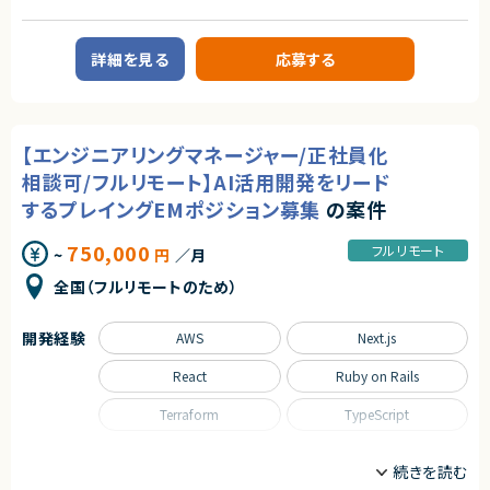
■尚可スキル
FinTechプロダクトにおける要件定義担当（PM／ディレクションポジション）
・Perl、PHP、Ruby、Pythonの経験
を募集します。
（Rubyの経験者を優先します）
ビジネス要求をもとにPdMチームと連携しながら、要件整理・仕様策定をリ
詳細を見る
応募する
・金融経験
ードいただきます。リモート前提での稼働を想定しています。
■業務内容
契約形態
・PdMおよびビジネスサイドとの要件ヒアリングおよび要求整理
業務委託(準委任契約)
・ユーザーストーリーおよび受入条件の定義
【エンジニアリングマネージャー/正社員化
・FigJamを用いたワイヤーフレーム／画面遷移図の作成
契約元
・エンジニア／デザイナーとの仕様調整およびQ&A対応
相談可/フルリモート】AI活用開発をリード
・開発タスクの進行管理およびスケジュール調整
株式会社LASSIC
するプレイングEMポジション募集
の案件
・ステークホルダーとの定例MTG、課題整理・解決推進
エージェントから
求めるスキル
750,000
フルリモート
~
円
／月
◎長期（数年単位）参画が可能な安定案件です！
■必須スキル
◎週4リモートで柔軟な働き方が可能です！
全国（フルリモートのため）
・FinTechプロダクトの要件定義ができる方
◎残業ほぼなしでワークライフバランス◎
・ビジネス要求を元にPdMチーム内でQ&Aしながら要件定義をしていただき
◎要件定義から保守まで一貫して携われるため、上流〜運用まで経験を伸
ます
ばせます！
開発経験
AWS
Next.js
・ユーザーストーリーおよび要件記述
・ワイヤーフレーム作成（FigJam）
React
Ruby on Rails
・開発者やデザイナーとのQ&A、論点整理
・開発進捗管理
Terraform
TypeScript
契約形態
業務委託(準委任契約)
職種
CTO/VPoE/テックリード
プロジェクトマネージャー