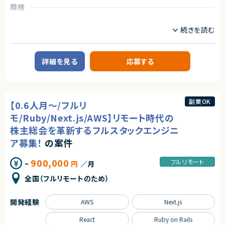
職種
フロントエンドエンジニア
サーバーサイドエンジニア
業務内容
【企業概要】
Webシステムやアプリの開発を中心に、技術コンサルや新規サービス開発ま
詳細を見る
応募する
で手がける、少数精鋭のエンジニア集団です。
お客様の新規事業立ち上げから運用までを担うサービスを展開している企
業様で、事業拡大に伴い新たなメンバーを募集します。
【業務概要】
副業OK
【0.6人月～/フルリ
お客様は教育業界、webサービス業界、福祉業界などですべてお客様との直
接取引になります。
モ/Ruby/Next.js/AWS】リモート時代の
お客様と打合せをしながら、要件定義から保守運用までの工程をすべてエ
ンジニアが行います。
株主総会を革新するフルスタックエンジニ
ビジネス側とのやり取りも発生します。
ア募集！
の案件
1案件、約10名のチームで構成されています。
例）・プレスリリース配信
・電子書籍にかかわるサービス
900,000
フルリモート
~
円
／月
・学習支援システム
・社内システム構築
全国（フルリモートのため）
【メンバー構成】
エンジニア10名（半数以上が業務委託で活躍中！）
開発経験
AWS
Next.js
求めるスキル
React
Ruby on Rails