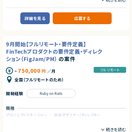
初日のみ出社対応後はフルリモート勤務となります。
プロジェクトリーダー
サーバーサイドエンジニア
求めるスキル
業務内容
詳細を見る
応募する
必須スキル
■案件概要
・Ruby on Railsを利用した開発のご経験5年以上
金融サービス企業における、決済システムの保守運用および機能追加プロ
・Reactを用いた開発経験
ジェクトです。
・要件定義から運用保守までの一貫したご経験
既存の基幹系システムの安定運用を支えながら、継続的な機能改善・追加
・システムアーキテクチャ設計や画面設計をリードしたご経験
を行っていきます。
9月開始【フルリモート・要件定義】
尚可スキル
・チーム開発の実務経験
■業務内容
FinTechプロダクトの要件定義・ディレク
・AIを活用した開発の経験・関心
・既存決済システムの機能追加・改善対応
ション（FigJam/PM）
の案件
・保守運用業務全般（障害対応、不具合修正）
契約形態
・パフォーマンスチューニングおよび品質改善
・Ruby／Perlを用いたバックエンド開発
750,000
業務委託(準委任契約)
フルリモート
~
円
／月
・要件定義〜実装〜運用保守まで一貫した対応
全国（フルリモートのため）
契約元
求めるスキル
株式会社LASSIC
■必須スキル
開発経験
Ruby on Rails
・スクリプト言語での開発経験が7年以上
エージェントから
・要件定義経験3年以上
◎企画段階から携われるため、プロダクト全体に深く関与できます！
・何かしらのスクリプト言語での開発経験5年以上
職種
◎Rails×Reactのフルスタック経験を最大限に活かせます！
（Perl,PHP,Ruby,Python等）
◎大規模サービスならではのアーキテクチャ改善に挑戦可能！
・Linux環境での開発経験もしくはLAMP経験のある方
プロジェクトマネージャー
Webデザイナー/ディレクター
◎フルリモート中心で働きやすい環境です！
・アジャイルの経験
◎AI開発支援ツール活用など、先進的な開発文化があります！
・未経験の言語等であってもキャッチアップする意欲
業務内容
・明るいコミュニケーションが取れる方
■案件概要