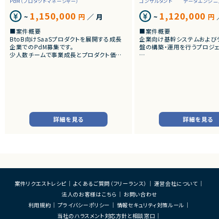
PdM（プロダクトマネージャー）
コンサルタント
データエンジニ
1,150,000
1,120,000
~
円
／ 月
~
円
■案件概要
■案件概要
BtoB向けSaaSプロダクトを展開する成長
企業向け基幹システムおよび
企業でのPdM募集です。
盤の構築・運用を行うプロジェ
少人数チームで事業成長とプロダクト価値
向上を推進しています。
■プロダクトやサービスの概
・SAP ECC 6.0およびSAP B
■プロダクトやサービスの概要
cks環境へのデータ連携・移行
・AI活用の業務効率化サービス
・EOSを迎えるSAP BW環境
・ワークフロー管理サービス
既存帳票出力ロジックのリプ
・業務管理サービス
す。
・オンライン認証関連サービス
・新規サービス開発プロジェクト
■業務内容
詳細を見る
詳細を見る
・SAP BWの既存データモデ
■業務内容
力ロジックの調査、分析
・担当プロダクトの課題設定、施策立案
・SAP ECC 6.0／SAP BWからD
・仕様策定、要件定義、開発ディレクション
へのデータ連携方式の設計
・開発からリリース後の改善施策推進
・ETL処理の基本設計、詳細
・ユーザーインタビューおよび定量データ分
書作成
析
・Databricks上での分析用
・仮説立案、検証、優先順位付け
び帳票出力基盤の構築
案件リクエストレシピ
よくあるご質問（フリーランス）
運営会社について
・KPI設計、ロードマップ策定および運用
・各種データ検証、テスト対応
法人のお客様はこちら
お問い合わせ
・エンジニア、デザイナー、CS、Biz、マーケテ
・周辺システムとのデータ連
ィングとの連携推進
装支援
利用規約
プライバシーポリシー
情報セキュリティ対策ルール
当社のハラスメント対応方針と相談窓口
■募集背景
■その他補足