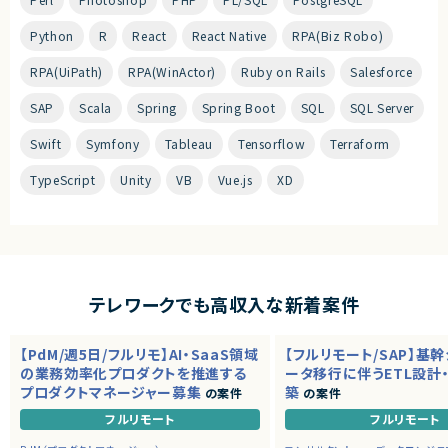
Python
R
React
React Native
RPA(Biz Robo)
RPA(UiPath)
RPA(WinActor)
Ruby on Rails
Salesforce
SAP
Scala
Spring
Spring Boot
SQL
SQL Server
Swift
Symfony
Tableau
Tensorflow
Terraform
TypeScript
Unity
VB
Vue.js
XD
テレワークでも高収入な新着案件
【PdM/週5日/フルリモ】AI・SaaS領域
【フルリモート/SAP】基
の業務効率化プロダクトを推進する
ータ移行に伴うETL設計
プロダクトマネージャー募集
築
の案件
の案件
フルリモート
フルリモート