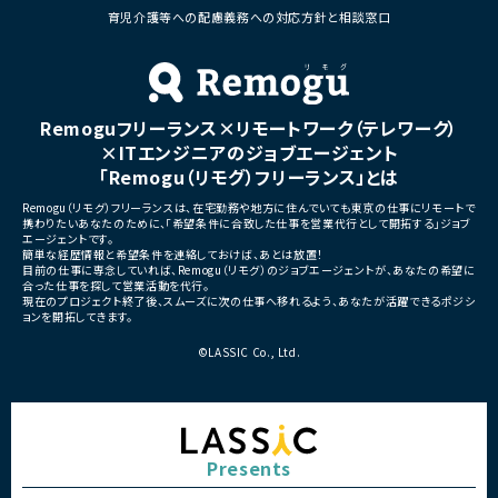
・既存サービス拡大および新規プロダクト強
育児介護等への配慮義務への対応方針と相談窓口
・フルリモート勤務 （初日の
化に伴う体制増強
■担当工程
・要件定義
・仕様設計
Remoguフリーランス×リモートワーク（テレワーク）
・プロダクト企画
・開発推進
×ITエンジニアのジョブエージェント
・運用改善
「Remogu（リモグ）フリーランス」とは
■その他補足
Remogu（リモグ）フリーランスは、在宅勤務や地方に住んでいても東京の仕事にリモートで
・フルリモート勤務可能
携わりたいあなたのために、「希望条件に合致した仕事を営業代行として開拓する」ジョブ
・10:15から朝会あり
エージェントです。
・長期参画前提案件
簡単な経歴情報と希望条件を連絡しておけば、あとは放置！
目前の仕事に専念していれば、Remogu（リモグ）のジョブエージェントが、あなたの希望に
合った仕事を探して営業活動を代行。
現在のプロジェクト終了後、スムーズに次の仕事へ移れるよう、あなたが活躍できるポジシ
ョンを開拓してきます。
©LASSIC Co., Ltd.
Presents