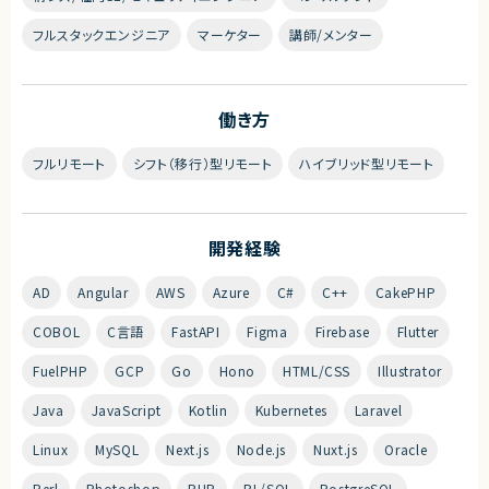
フルスタックエンジニア
マーケター
講師/メンター
働き方
フルリモート
シフト（移行）型リモート
ハイブリッド型リモート
開発経験
AD
Angular
AWS
Azure
C#
C++
CakePHP
COBOL
C言語
FastAPI
Figma
Firebase
Flutter
FuelPHP
GCP
Go
Hono
HTML/CSS
Illustrator
Java
JavaScript
Kotlin
Kubernetes
Laravel
Linux
MySQL
Next.js
Node.js
Nuxt.js
Oracle
Perl
Photoshop
PHP
PL/SQL
PostgreSQL