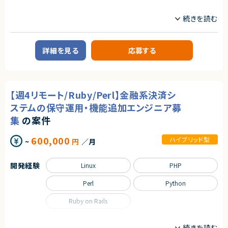
インフラエンジニア/SRE
フロントエンドエンジニア
エージェントから
★ 既存コードのリファクタリングや品質改善を主導し、技術的負債解消にも
サーバーサイドエンジニア
【歓迎スキル】
挑戦できます
・フルリモートで働くことができます！
・テックリード／リードエンジニアとしてのチーム開発経験
・まだ少人数の成長フェーズにて、コアメンバーとして携わることができま
・B2B SaaSプロダクトの開発経験
業務内容
す！
・大規模コードベースでのリファクタリング・設計改善経験
・自社SaaSプロダクトのリードに携わることができます！
■企業概要
・CI/CD環境の構築・改善経験
詳細を見る
応募する
国内有数のWebサービスを複数展開する、知名度・実績ともに高いインター
・AI駆動開発の導入・推進経験
ネット企業です。
・AWS等クラウドインフラの構築・運用経験
■プロダクトやサービスの概要
契約形態
インバウンド事業向けのWebサービスを中心に、多くのユーザーに利用され
【週4リモート/Ruby/Perl】金融系決済シ
る口コミ・情報提供型サービスを運営しています。
業務委託(準委任契約)
ステムの保守運用・機能追加エンジニア募
■業務内容
契約元
企画段階から参画し、要件定義、設計、開発、テスト、リリース、運用保守まで
集
の案件
株式会社LASSIC
を一気通貫でご担当いただきます。Railsを中心としたバックエンド開発に加
え、Reactを用いたフロントエンド開発も含むフルスタックポジションです。
600,000
ハイブリッド型
エージェントから
~
円
／月
また、システムアーキテクチャの改善提案・設計・推進や、CI/CDを含む開発
プロセス全体の継続的な改善にも携わっていただきます。
★ 少人数スタートアップならではの高い裁量
要件定義〜設計・実装・運用まで一貫して関われ、プロダクトの中核を担
開発経験
Linux
PHP
■募集背景
えます
サービス成長に伴う機能拡張・改善を加速させるための体制強化となりま
★ Ruby on Rails × React のモダンな技術スタック
す。
Perl
Python
バックエンド・フロントエンド両面でスキルを活かし、技術力を伸ばせる環
境です
■担当工程
Ruby on Rails
★ セキュリティSaaSという成長領域プロダクトに参画
要件定義／設計／開発／テスト／リリース／運用保守
社会的ニーズの高いプロダクト開発に携われます
職種
■その他補足