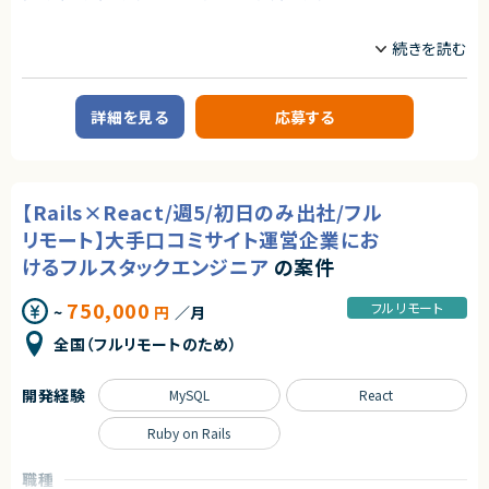
【必須スキル】
日程調整は、多くの人が日常的に行う業務である一方、長年にわたり非効率
・Webアプリケーションの設計・開発経験（目安5年以上）
業務内容
な手法が使われ続けてきた領域でもあります。
・チームの技術設計をリードした経験
近年は、業務のデジタル化・生産性向上の流れを背景に、この分野自体が急
・自社プロダクトの顧客価値・事業成長に主体的に向き合える方
【案件概要】
速に注目され、改善ニーズが顕在化しています。
BtoB向けSaaSプロダクトを展開するスタートアップ企業にて、Webアプリ
本サービスは、その中でも機能面・体験面の両方で優位性を持ち、将来的に
【歓迎スキル】
ケーションエンジニアを募集します。
はビジネスに欠かせないインフラ的存在となるポテンシャルを備えていま
・Ruby on Rails、Reactでの実務経験
Ruby on Rails / React を用いたプロダクト開発を中心に、新機能開発から
詳細を見る
応募する
す。
・テックリード／リードエンジニアとしての開発経験
既存機能の改善、運用まで幅広く携わっていただきます。
・B2B SaaSプロダクトの開発経験
求めるスキル
・大規模コードベースでのリファクタリング・品質改善経験
【業務内容】
・開発プロセス改善・標準化の実績
・SaaSプロダクトの新機能開発および既存機能の改善
◆スキル・経験
・AI活用を開発プロセスへ導入・展開した経験
・Ruby on Rails / React を用いたWebアプリケーション開発
・Web／SaaSプロダクトにおけるPdMまたはそれに準ずる役割の経験
【Rails×React/週5/初日のみ出社/フル
・AWSなどクラウドインフラの構築・運用経験
（要件定義、設計、実装、コードレビュー）
（プロダクト企画、要件定義、改善サイクルへの継続的な関与）
・パフォーマンス・品質改善、技術的負債への対応
リモート】大手口コミサイト運営企業にお
・ユーザー課題を起点とした機能設計・仕様設計の経験
契約形態
・運用系タスク（問い合わせ対応、軽微な改修等）
・UI/UXに関する基礎的な知識・判断力
けるフルスタックエンジニア
の案件
・少人数チームでの設計議論、定例MTGへの参加
・開発優先度の設計・ロードマップ策定の経験
業務委託(準委任契約)
・ビジネスサイドと連携した仕様検討、改善提案
・エンジニアと円滑にコミュニケーションできる技術理解
750,000
・関係者（営業・CS・経営層）と連携しながらプロダクトを推進した経験
フルリモート
~
円
／月
契約元
※チームは5名前後を想定しており、自律的にタスクを推進できる方を歓迎
・障害対応・運用改善など、プロダクト品質に責任を持った経験
します。
株式会社LASSIC
・自ら課題を発見し、主体的に意思決定・推進できる姿勢
全国（フルリモートのため）
求めるスキル
エージェントから
契約形態
開発経験
MySQL
React
【必須スキル】
★ 技術リードとして、設計〜実装・技術判断までプロダクトの中核を担えま
業務委託(準委任契約)
・Webアプリケーション開発の実務経験（5年以上）
す
Ruby on Rails
・Ruby on Rails を用いた設計・開発経験（3年以上）
★ 少人数チームのため、上流工程から深く関与し、自身の技術判断が価値
契約元
・Reactを用いたフロントエンド開発経験（1年以上）
に直結します
株式会社LASSIC
・要件定義〜設計〜実装〜リリース・運用まで一貫して担当した経験
★ AI活用を前提とした新機能・新規プロダクト開発に携われる成長フェーズ
職種
・チケットや仕様書をもとに、自律的に実装を完了まで進められる方
の環境です