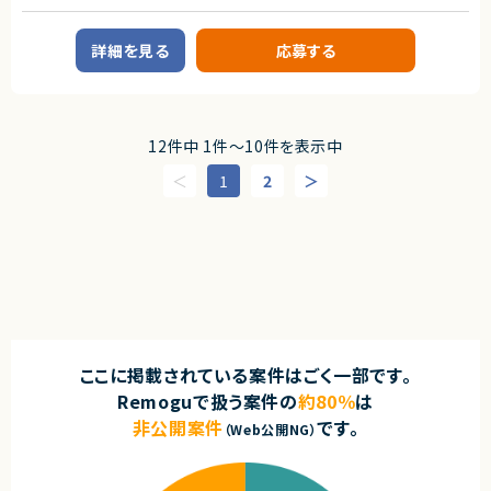
契約元
プロジェクトリーダー
サーバーサイドエンジニア
株式会社LASSIC
詳細を見る
応募する
業務内容
エージェントから
■企業概要
プロダクト開発と受託開発を並行して行うテクノロジー企業です。
◎FinTech領域のプロダクト要件定義に携われるため、専門性の高い経験を
積めます！
■プロダクトやサービスの概要
◎PdM・開発・デザインと横断連携するポジションで上流工程スキルを強化
12件中 1件〜10件を表示中
・自社サービスとクライアントワークを通じた開発を展開
できます！
・AIツールを活用した開発スタイルを標準化
◎フルリモート環境のため、柔軟な働き方が可能です！
1
2
◎要件定義から進行管理まで一貫して関われる裁量のある業務です！
■業務内容
・少人数チームのマネジメント、育成、評価
・開発プロセス改善やチームパフォーマンス向上
・プロジェクト進行管理および技術的意思決定
・ビジネス側と連携したプロダクト価値の向上
・採用や制度設計など組織づくりの実行
■募集背景
・組織拡大に伴うマネジメント体制強化
ここに掲載されている案件はごく一部です。
■担当工程
・要件定義〜運用保守まで一気通貫
Remoguで扱う案件の
約80％
は
非公開案件
です。
■その他補足
（Web公開NG）
・プレイングマネージャーとして手も動かすポジション
・AI活用を前提とした開発体制