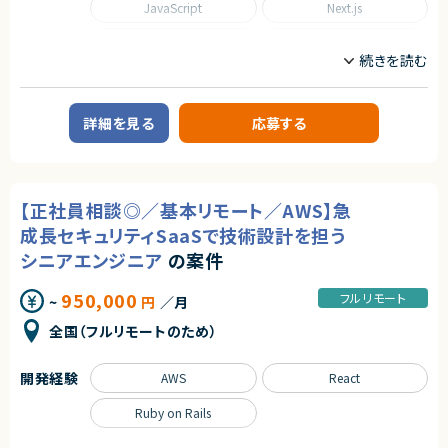
・Ruby on Railsによるプロダクト開発経験（3年以上）
のも魅力です。
JavaScript
Next.js
・要求分析〜要件定義、設計、実装、運用保守までのフルサイクル開発経験
★正社員としてのキャリア転換も積極的にされている企業様です。
・5〜10名規模の開発チームでの開発経験
Python
React
◆尚可スキル
Ruby on Rails
SQL
・toCサービスの開発・運用に2年以上携わり、サービス成長を経験した方
・業務フローの作成・整理を行った経験
Spring
Spring Boot
詳細を見る
応募する
契約形態
TypeScript
業務委託(準委任契約)
職種
契約元
【正社員相談◎／基本リモート／AWS】急
CTO/VPoE/テックリード
プロジェクトマネージャー
株式会社LASSIC
プロジェクトリーダー
インフラエンジニア/SRE
成長セキュリティSaaSで技術設計を担う
フロントエンドエンジニア
サーバーサイドエンジニア
エージェントから
シニアエンジニア
の案件
★ 企画段階から設計・開発・運用まで、フルサイクルでプロダクト成長に関わ
業務内容
れます
950,000
フルリモート
~
円
／月
◆業務内容
★ Ruby on Railsを軸に、福祉Techという社会貢献性の高いドメインに携
日程調整を支援するSaaSプロダクトにおいて、企画・設計から改善まで、プ
われます
全国（フルリモートのため）
ロダクト開発を主導していただくポジションです。
★ PdM・UXデザイナー・QA・SREと密に連携し、チーム開発の醍醐味を実感
・顧客課題を起点とした機能設計・UX/UI設計
できます
・開発テーマの優先順位付けおよび進行マネジメント
開発経験
AWS
React
・技術的視点を活かした営業・カスタマーサポート支援
・障害対応や運用面の改善を含むプロダクト品質の担保
Ruby on Rails
・上記に付随する、経営・顧客・開発をつなぐ横断的な役割
◆応募者へのメッセージ