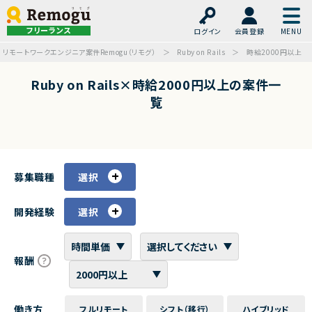
フリーランス
ログイン
会員登録
リモートワークエンジニア案件Remogu（リモグ）
Ruby on Rails
時給2000円以上
Ruby on Rails×時給2000円以上の案件一
覧
募集職種
選択
開発経験
選択
報酬
働き方
フルリモート
シフト（移行）
ハイブリッド