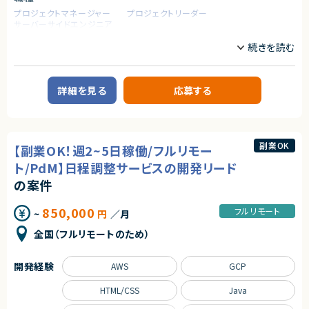
【必須スキル】
プロジェクトマネージャー
プロジェクトリーダー
・Ruby on Rails／Next.jsでの開発のご経験のある方
サーバーサイドエンジニア
・AWSの環境下でのご経験のある方
・自走力のある方（タスクを自身で進めていける方）
業務内容
【あると望ましいスキル・経験】
【案件概要】
・Ruby on Rails／Laravel／Next.jsでの開発のご経験のある方
福祉向けSaaSサービスを展開する福祉Tech企業にて、Ruby on Railsを中
・システムの立ち上げやリプレイスに携わったご経験のある方
心としたバックエンド開発を担うエンジニア募集案件です。
詳細を見る
応募する
・リモート環境化下で働いたご経験のある方
プロダクトの企画段階から設計・開発・リリース・運用まで、フルサイクルでプ
ロダクトの成長に関われるポジションとなります。
【こんな方をお待ちしています！】
福祉ドメインについては研修・勉強会が用意されており、ドメイン知識を身
・裁量権を持って0→1や1→10の開発をしたい方。
につけながら開発に取り組める環境です。
・新しい技術も積極的に取り入れるマインドを持っている方。
副業OK
【副業OK！週2~5日稼働/フルリモー
・少数規模のチームでリーダーシップを持って、開発をしたい方。
【業務内容】
・福祉Tech SaaSプロダクトのバックエンド開発（Ruby on Rails）
ト/PdM】日程調整サービスの開発リード
契約形態
・要求分析〜要件定義、基本設計、詳細設計、実装、運用保守までの一連の
の案件
開発業務
業務委託(準委任契約)
・5〜10名規模の開発チームでのスクラム／チーム開発
・サポートチームからの問い合わせ対応を含めたプロダクト改善
850,000
フルリモート
~
円
／月
契約元
・PdM・UXデザイナー・QA・SREと連携した企画／設計／開発／リリース／
運用
株式会社LASSIC
全国（フルリモートのため）
・福祉ドメインに関する研修・勉強会への参加
・保守性・品質向上を目的とした継続的な改善活動
エージェントから
・企画単位でのPDCA型検証およびデータ分析
開発経験
AWS
GCP
★フルリモート＆フレックスで働きさすさばっちり！
★業界シェアNo.1！大手HDのグループ会社の安定感がありながら、自社ベ
求めるスキル
HTML/CSS
Java
ンチャーのように事業成長を間近に感じれる環境です。
◆必須スキル
★少数精鋭のため、裁量が大きく自分の考えがプロダクトに反映されやすい