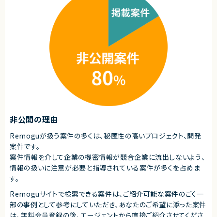
求めるスキル
■必須スキル
・Webアプリケーション開発の実務経験（設計〜実装〜運用まで一通り、言
語不問）
・3名以上の開発チームのリード・マネジメント経験（育成・目標設定・評価へ
の関与）
・アーキテクチャ設計・技術選定（ミドルウェア・SaaS含む）に意思決定者と
して関与した経験
・ビジネスサイド（PdM・営業・CS等）と合意形成しながらプロダクト開発を
進めた経験
・ビジネスレベルの日本語コミュニケーション（目安：日本語メインでの実務
経験3年以上）
■尚可スキル
・TypeScript / React / Next.js での開発経験（当社メイン技術スタック）
非公開の理由
・Ruby on Rails 等でのバックエンド開発経験（既存プロダクトの改善に活
かせます）
Remoguが扱う案件の多くは、秘匿性の高いプロジェクト、開発
・AWSインフラ設計・運用経験（ECS / Terraform / Docker）
案件です。
・Claude Code・GitHub Copilot等AIツールを活用した開発経験（組織へ
の展開経験は特に歓迎）
案件情報を介して企業の機密情報が競合企業に流出しないよう、
・新規事業・新プロダクトの0→1立ち上げ経験
情報の扱いに注意が必要と指導されている案件が多くを占めま
・採用活動への関与経験（スカウト・面接・採用基準の設計等）
す。
・育成制度づくり（オンボーディング、ラダー設計、勉強会運営など）に関与し
た経験
Remoguサイトで検索できる案件は、ご紹介可能な案件のごく一
・OSSコミュニティへの貢献や技術イベント登壇経験
部の事例として参考にしていただき、
あなたのご希望に添った案件
契約形態
は、無料会員登録の後、エージェントから直接ご紹介させてくださ