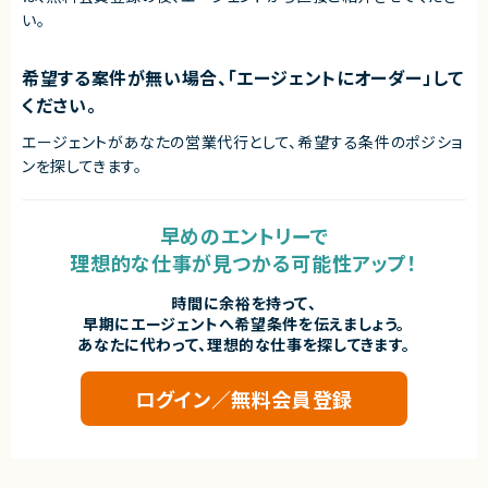
業務委託(準委任契約)
い。
契約元
希望する案件が無い場合、「エージェントにオーダー」して
株式会社LASSIC
ください。
エージェントから
◎ フルリモート×裁量労働で場所・時間に縛られない柔軟な働き方が可能
エージェントがあなたの営業代行として、希望する条件のポジショ
です！
ンを探してきます。
◎ コーディングとマネジメント両方に関われるため、技術力と組織力を同時
に伸ばせます！
◎ AI活用前提の開発環境で、次世代の開発スタイルを実践できます！
◎ 組織拡大フェーズのため、制度設計や文化づくりに深く関われます！
早めのエントリーで
理想的な仕事が見つかる可能性アップ！
時間に余裕を持って、
早期にエージェントへ希望条件を伝えましょう。
あなたに代わって、理想的な仕事を探してきます。
ログイン／無料会員登録