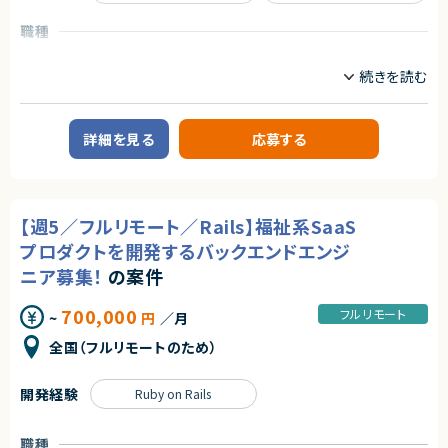
【必須要件】
・Ruby on Rails実務経験
職種
・React/Vue.js実務経験
インフラエンジニア/SRE
フロントエンドエンジニア
・Github利用でのプルリクエストベースの開発経験
サーバーサイドエンジニア
・自走力のある方
業務内容
【歓迎要件】
・jQuery以外のjsフレームワーク利用経験
自社サービスとして展開するバーチャル株主総会システムの開発を、技術面
・Java, Scala, Go などのコンパイラ型言語の開発経験
詳細を見る
応募する
でともにリードしていただけるフルスタックエンジニアを募集します。
サービスを利用されるお客様は業界はさまざまですが大手エンタープライズ
契約形態
企業様です。
少数精鋭チームで開発を行っているため、裁量が大きいのが特徴です。
業務委託(準委任契約)
【週5／フルリモート／Rails】福祉系SaaS
【業務内容詳細】
契約元
・エンハンスや新規機能開発（Ruby on RailsとNext.jsを使用してフルスタ
プロダクトを開発するバックエンドエンジ
株式会社LASSIC
ックに開発）
・インフラ環境の構築（AWS）
ニア募集！
の案件
エージェントから
・冗長化や高速化、監視の強化
・コードレビュー対応
★フルリモート稼働可能！
700,000
フルリモート
~
円
／月
・顧客からの要望があった際の対応
★複数案件があるため、フルスタックエンジニアとしてのご経験の幅を広げ
・定例MTGへの参加
ることができる環境です。
全国（フルリモートのため）
※チケットはやりたいことベースで書かれており、定例MTGで割り振っていく
★プロフェッショナルな方たちとお客様の事業成長を０→１でご支援できる
週1回1時間日中帯にMTGあり。そのほか、非同期コミュニケーションには
やりがいのあるポジションです。
反応いただきたい。
開発経験
Ruby on Rails
※サーバーサイドとフロントエンドの割合は半々です。
求めるスキル
職種