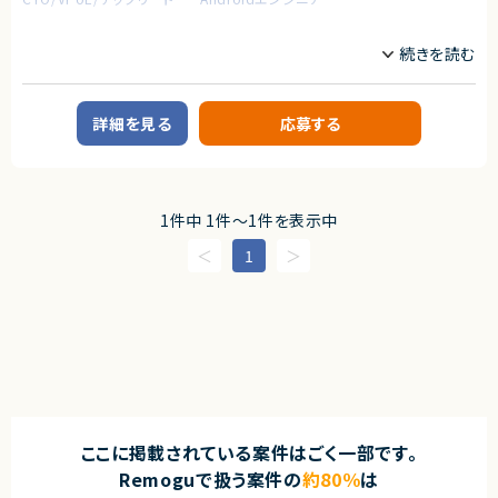
業務内容
ネイティブアプリ開発チームにてAndroidネイティブアプリの設計・開発・運
用・保守をお願いします。
＜具体的な業務例＞
詳細を見る
応募する
・Androidネイティブアプリの開発・運用
・プロダクトオーナーやデザイナー、バックエンドエンジニアと密に連携しな
がら、アプリ開発の要件定義・設計・開発・運用まで、一気通貫で実施
・機能開発だけでなく、リファクタリングや依存ライブラリの更新、パフォーマ
ンス改善等の様々な開発・運用・保守
1件中 1件〜1件を表示中
求めるスキル
1
【必須スキル】
・KotlinまたはFlutterを使用したAndroidアプリの開発・運用経験（目安5年
以上）
・Androidネイティブアプリ開発の実務経験または理解
・API連携を含む設計・実装経験（非同期処理、通信処理の理解含む）
・MVP・MVVM・Clean Architecture、VIPER等での、データ設計から開発・運
用の経験
【あると望ましいスキル・経験】
・Google Playストアへの申請や運用・保守の実務経験
・FCMを使用したPush Notificationの開発・運用経験
ここに掲載されている案件はごく一部です。
・iOSアプリ開発・運用経験
Remoguで扱う案件の
約80％
は
・OSSを使った開発・運用経験