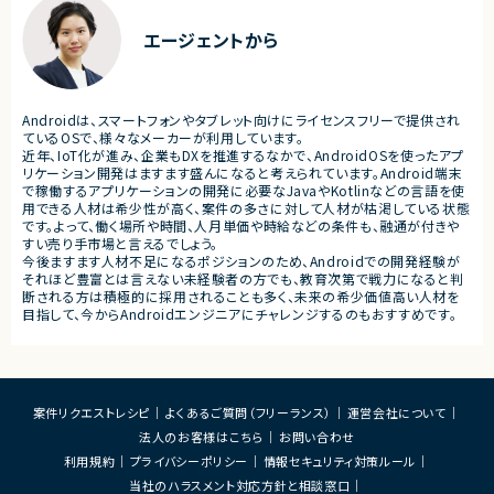
■体制
・ステークホルダーとの調整お
・少人数体制でのプロジェクト推進
ケーション
エージェントから
・クライアントおよび開発メンバーとのコミュ
ニケーションあり
■募集背景
・サービスの継続的な機能拡
■募集背景
募集
プロジェクト拡大に伴う増員募集
Androidは、スマートフォンやタブレット向けにライセンスフリーで提供され
■担当工程
ているOSで、様々なメーカーが利用しています。
・要件定義
近年、IoT化が進み、企業もDXを推進するなかで、AndroidOSを使ったアプ
・基本設計
リケーション開発はますます盛んになると考えられています。Android端末
・詳細設計
で稼働するアプリケーションの開発に必要なJavaやKotlinなどの言語を使
・実装
用できる人材は希少性が高く、案件の多さに対して人材が枯渇している状態
・テスト
です。よって、働く場所や時間、人月単価や時給などの条件も、融通が付きや
・リリース対応
すい売り手市場と言えるでしょう。
今後ますます人材不足になるポジションのため、Androidでの開発経験が
■その他補足
それほど豊富とは言えない未経験者の方でも、教育次第で戦力になると判
・複数ベンダーによる混成チ
断される方は積極的に採用されることも多く、未来の希少価値高い人材を
・全体約100名規模の大型プ
目指して、今からAndroidエンジニアにチャレンジするのもおすすめです。
案件リクエストレシピ
よくあるご質問（フリーランス）
運営会社について
法人のお客様はこちら
お問い合わせ
利用規約
プライバシーポリシー
情報セキュリティ対策ルール
当社のハラスメント対応方針と相談窓口