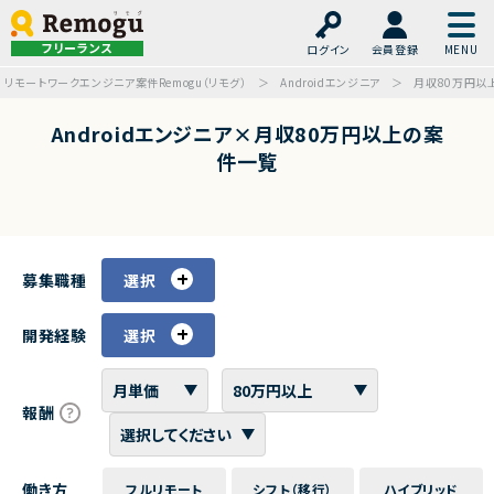
フリーランス
ログイン
会員登録
リモートワークエンジニア案件Remogu（リモグ）
Androidエンジニア
月収80万円以
Androidエンジニア×月収80万円以上の案
件一覧
募集職種
選択
開発経験
選択
報酬
働き方
フルリモート
シフト（移行）
ハイブリッド