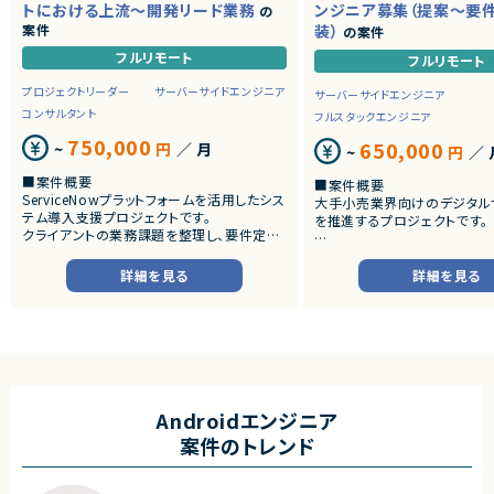
トにおける上流～開発リード業務
ンジニア募集（提案～要
の
案件
装）
の案件
フルリモート
フルリモート
プロジェクトリーダー
サーバーサイドエンジニア
サーバーサイドエンジニア
コンサルタント
フルスタックエンジニア
750,000
650,000
~
円
／ 月
~
円
／ 
■案件概要
■案件概要
ServiceNowプラットフォームを活用したシス
大手小売業界向けのデジタル
テム導入支援プロジェクトです。
を推進するプロジェクトです。
クライアントの業務課題を整理し、要件定義
から設計・開発・テストまで一貫して担当いた
■プロダクトやサービスの概
だきます。
・店舗向けスマホアプリおよび
詳細を見る
詳細を見る
システムの継続的なエンハン
■業務内容
す。
・顧客との要件ヒアリングおよび要件定義
・既にサービス稼働中であり、
・ServiceNowを用いた業務システムの設
年単位で新機能追加や改善を
計、開発、テスト
ースしています。
・JavaScriptによるカスタマイズ開発
・ワークフロー設計および各種機能実装
■業務内容
・詳細設計書、テスト仕様書等のドキュメント
・要件整理および要件定義支
Androidエンジニア
作成
・バックエンドシステムの設計
案件のトレンド
・成果物レビューおよび品質管理
・コードレビューの実施
・開発メンバーへの技術支援、進捗管理
・リリース対応および品質向
・技術課題に対する検討、提案