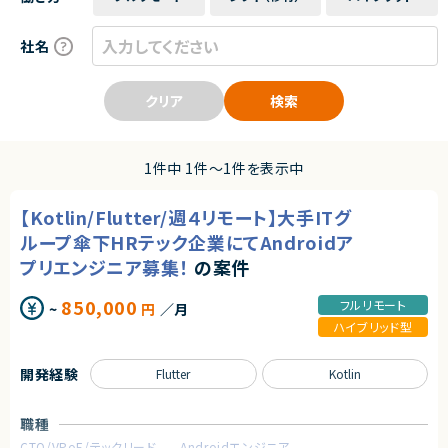
社名
クリア
検索
1件中 1件〜1件を表示中
【Kotlin/Flutter/週４リモート】大手ITグ
ループ傘下HRテック企業にてAndroidア
プリエンジニア募集！
の案件
850,000
フルリモート
~
円
／月
ハイブリッド型
開発経験
Flutter
Kotlin
職種
CTO/VPoE/テックリード
Androidエンジニア