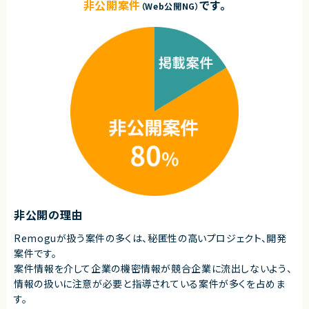
・Goなどを使用したネイティブまたはWebアプリケーションのバックエンド
非公開案件
です。
（Web公開NG）
開発・運用経験
契約形態
業務委託(準委任契約)
契約元
株式会社LASSIC
エージェントから
★日本最大級の求人検索サービスを支える重要ポジションで高度な技術領
域に挑戦できます！
★週4リモート＆フレックスで柔軟な働き方が可能です！
★業務委託で参画後、正社員としての採用についても前向きな企業様です！
非公開の理由
Remoguが扱う案件の多くは、秘匿性の高いプロジェクト、開発
案件です。
案件情報を介して企業の機密情報が競合企業に流出しないよう、
情報の扱いに注意が必要と指導されている案件が多くを占めま
す。