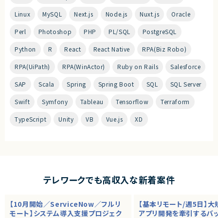
Linux
MySQL
Next.js
Node.js
Nuxt.js
Oracle
Perl
Photoshop
PHP
PL/SQL
PostgreSQL
Python
R
React
React Native
RPA(Biz Robo)
RPA(UiPath)
RPA(WinActor)
Ruby on Rails
Salesforce
SAP
Scala
Spring
Spring Boot
SQL
SQL Server
Swift
Symfony
Tableau
Tensorflow
Terraform
TypeScript
Unity
VB
Vue.js
XD
テレワークでも高収入な新着案件
【10月開始／ServiceNow／フルリ
【基本リモート/週5日】
モート】システム導入支援プロジェク
アプリ開発を牽引するバ