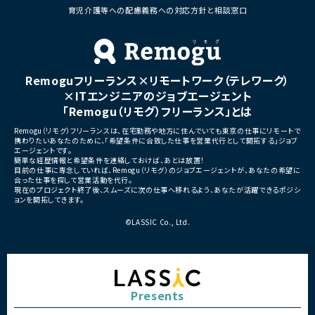
育児介護等への配慮義務への対応方針と相談窓口
Remoguフリーランス×リモートワーク（テレワーク）
×ITエンジニアのジョブエージェント
「Remogu（リモグ）フリーランス」とは
Remogu（リモグ）フリーランスは、在宅勤務や地方に住んでいても東京の仕事にリモートで
携わりたいあなたのために、「希望条件に合致した仕事を営業代行として開拓する」ジョブ
エージェントです。
簡単な経歴情報と希望条件を連絡しておけば、あとは放置！
目前の仕事に専念していれば、Remogu（リモグ）のジョブエージェントが、あなたの希望に
合った仕事を探して営業活動を代行。
現在のプロジェクト終了後、スムーズに次の仕事へ移れるよう、あなたが活躍できるポジシ
ョンを開拓してきます。
©LASSIC Co., Ltd.
Presents