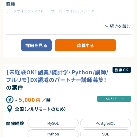
・フロントエンドのテストを書いたことがある
・稼働時間帯：平日日中（9:30~17:30）
職種
・コストを意識しながらコードを書くことができる
※講座のほとんどが自宅からのオンライン形式のため、リモートワークが基
データサイエンティスト
サーバーサイドエンジニア
本です。
契約形態
①研修のサポート業務
業務内容
- 受講者からの質問の対応や、トラブルが発生した受講生に対してサポート
業務委託(準委任契約)
【企業概要】
を行います。
テクノロジーを活用し、法務業務の効率化・自動化を推進するリーガルテッ
- グループワークなどを行う際に、進捗の確認や技術的なアドバイスを行い
ク企業。
契約元
ます。
詳細を見る
応募する
株式会社LASSIC
【業務内容】
②研修の登壇業務
生成AIや大規模言語モデルの応用に関する開発及び運用
- 自社開発した資料・講義進行に従って研修を主導します。（講義、演習・グル
エージェントから
・既存サービスにおけるユーザー履歴データを用いた基礎集計や応用分析
ープワークのファシリテーション）
・生成AIや大規模言語モデルを利用したリーガルテックプロダクトの新規機
★フルリモート※日本にお住いの方のみの募集になります
能の開発及び評価
★大手グループ会社の案件です！
副業OK
【ご参画後の流れ】
【未経験OK！副業/統計学・Python/講師/
・生成AIや大規模言語モデル以外の数理最適化手法を用いたリーガルテック
★中長期で参画いただける案件です！
オンボーディング＞アセスメントテスト複数回＞メイン稼働開始（3~6か月程
プロダクトの新規機能に関する企画提案
フルリモ】DX領域のパートナー講師募集！
★弊社から20名以上参画中の企業様になります！※事業部は異なります
度）
・既存プロダクトAIの保守運用および改善
★横新規開発の立ち上げや横断的にプロジェクトを見ることができます。
の案件
【お願いする講座】※最低一つはご登壇を目指していただきます。
求めるスキル
・DX デザイン思考・課題抽出コース
5,000
フルリモート
・DX ビジネス企画立案コース
~
円
／時
【必須スキル】
・DX プロジェクトマネジメントコース
・AIを活用してWebアプリケーションを開発した経験
全国（フルリモートのため）
・データサイエンス活用コース
・自然言語処理を使用したモデル開発などの業務経験
・ディープラーニングハンズオン
・FastAPI の使用した開発経験
・データサイエンス実践コース
・Rust、C#、Java、Goなどの静的型付け言語の経験
開発経験
MySQL
PostgreSQL
・機械学習実践コース
・Gitを用いたチーム開発経験
・データエンジニアリング入門コース
・SQL 入門コース
Python
SQL
【歓迎スキル】