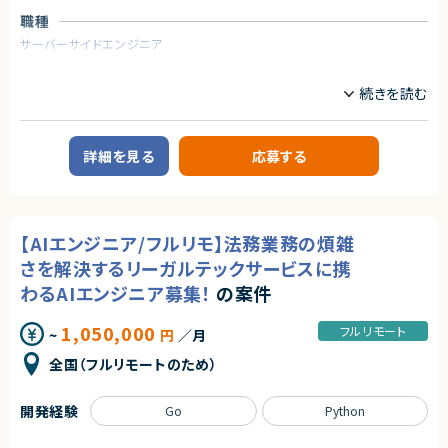
- 19名
職種
求めるスキル
アダルトコンテンツ有り
サーバーサイドエンジニア
【必須要件】
※あらかじめご理解の上、ご応募をお願いいたします
・Ruby on Rails実務経験
業務内容
・React/Vue.js実務経験
求めるスキル
・Github利用でのプルリクエストベースの開発経験
【企業概要】
・自走力のある方
【必須スキル】
教育を軸に人材領域で企業のDXを支援しており、
・大規模システムにおける技術選定などの意志決定に関わった経験
これまで15万人以上の受講生から約1,000社の企業の DX 推進をサポート
【歓迎要件】
・コンテナ、CI/CD、マイクロサービス等のモダンな技術の経験
してきた企業様です。
詳細を見る
応募する
・jQuery以外のjsフレームワーク利用経験
・インフラからバックエンド、フロントエンドまでの広い実装経験
企業のDX推進を実現するために、人材の要件定義から育成ロードマップの
・Java, Scala, Go などのコンパイラ型言語の開発経験
■下記の言語を複数経験のある方
策定、アセスメント・スキル可視化など様々なサービスからその他、AI モデル
・Next.js
の受託開発やコンサルティング、AI・データサイエンスに特化した社会人向け
・Go
契約形態
スクールも運営しています。
・Github Actions
これまでに受講⽣ 15万名以上、クライアント 1000 社以上に研修を提供し
業務委託(準委任契約)
【AIエンジニア/フルリモ】法務業務の煩雑
・Terraform
てきた実績がございます。
・MySQL
さを解決するリーガルテックサービスに携
契約元
・Redis
【業務概要】
わるAIエンジニア募集！
の案件
・GCP, AWS
個社向け企業研修のメイン講師業務またはサポーター業務。講義はメイン
株式会社LASSIC
講師とサポート役の講師により進行。
【歓迎条件】
まずはサポート役として参画し、業務に慣れてきたらメイン講師としてご登
エージェントから
1,050,000
フルリモート
~
円
／月
・大規模サービスの開発に携わったことがある
壇いただきます。
★フルリモート稼働可能！
・CTO、テックリードとして開発組織をリードしてきた経験
研修は基本的に法人のお客様に向けて実施しております。
全国（フルリモートのため）
★複数案件があるため、フルスタックエンジニアとしてのご経験の幅を広げ
・Next.jsの実務経験
・稼働日数：シフト制/毎月変動有
ることができる環境です。
・Goの実務経験
※前月/前々月に翌月の稼働可能日時を回収
★プロフェッショナルな方たちとお客様の事業成長を０→１でご支援できる
・Github Actions、CircleCIの実務経験
※本業に合わせて柔軟に調整が可能
開発経験
Go
Python
やりがいのあるポジションです。
・MySQL（Spannerも含む）の実務経験
※現在ご参画されている講師の方々は月1~4回程度のご登壇をされており
・GCP, AWSの実務経験
ます。