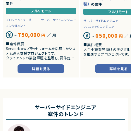
案件
装）
の案件
フルリモート
フルリモート
プロジェクトリーダー
サーバーサイドエンジニア
サーバーサイドエンジニア
コンサルタント
フルスタックエンジニア
750,000
650,000
~
円
／ 月
~
円
／ 
■案件概要
■案件概要
ServiceNowプラットフォームを活用したシス
大手小売業界向けのデジタル
テム導入支援プロジェクトです。
を推進するプロジェクトです。
クライアントの業務課題を整理し、要件定義
から設計・開発・テストまで一貫して担当いた
■プロダクトやサービスの概
だきます。
・店舗向けスマホアプリおよび
詳細を見る
詳細を見る
システムの継続的なエンハン
■業務内容
す。
・顧客との要件ヒアリングおよび要件定義
・既にサービス稼働中であり、
・ServiceNowを用いた業務システムの設
年単位で新機能追加や改善を
計、開発、テスト
ースしています。
・JavaScriptによるカスタマイズ開発
・ワークフロー設計および各種機能実装
■業務内容
・詳細設計書、テスト仕様書等のドキュメント
・要件整理および要件定義支
サーバーサイドエンジニア
作成
・バックエンドシステムの設計
案件のトレンド
・成果物レビューおよび品質管理
・コードレビューの実施
・開発メンバーへの技術支援、進捗管理
・リリース対応および品質向
・技術課題に対する検討、提案
■体制
・ステークホルダーとの調整お