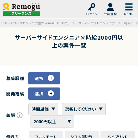
フリーランス
ログイン
会員登録
リモートワークエンジニア案件Remogu（リモグ）
サーバーサイドエンジニア
時給200
サーバーサイドエンジニア×時給2000円以
上の案件一覧
募集職種
選択
開発経験
選択
報酬
働き方
フルリモート
シフト（移行）
ハイブリッド