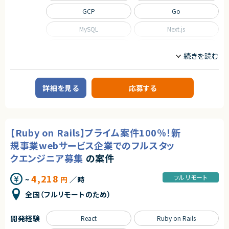
GCP
Go
MySQL
Next.js
Nuxt.js
React
Scala
TypeScript
職種
詳細を見る
応募する
CTO/VPoE/テックリード
インフラエンジニア/SRE
フロントエンドエンジニア
サーバーサイドエンジニア
業務内容
【Ruby on Rails】プライム案件100％！新
■事業概要
規事業webサービス企業でのフルスタッ
事業部を横断した開発の支援を行う部署です。
事業立ち上げの支援や事業ブーストするための横断支援を行います。
クエンジニア募集
の案件
一つのサービスだけじゃなく、様々なサービスと関わり事業をブーストするた
めに動きます。
4,218
迅速なキャッチアップを求められますが横断的に事業に関わることで様々な
フルリモート
~
円
／時
開発環境に携わることができます。
今回は開発支援のプロジェクトの増加に基づき、開発業務から開発支援を
全国（フルリモートのため）
行っていただくフルスタックエンジニアを募集します！
■募集背景
開発経験
React
Ruby on Rails
テックリード室は支援を求めている各事業や全社横断的なプロジェクトにた