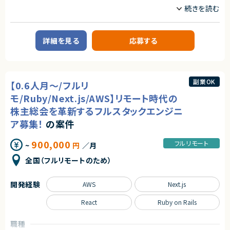
業務内容
エージェントから
■概要
★フルリモート（初日出社はございます）
Salesforce開発の部署へのアサインを想定しています。
★Salesforce環境でのスキルを活かせる案件です。
次年度に向けてSalesforceのPM/プリセールスができる方を探しておりま
詳細を見る
応募する
す。
■業務内容
・プロジェクト開始前のプリセールス対応
・既存案件のPM業務
副業OK
【0.6人月～/フルリ
求めるスキル
モ/Ruby/Next.js/AWS】リモート時代の
【必須スキル】
株主総会を革新するフルスタックエンジニ
・Salesforceを用いた開発経験
ア募集！
の案件
・PM経験もしくはプリセールス、ITコンサルティング経験
契約形態
900,000
フルリモート
~
円
／月
業務委託(準委任契約)
全国（フルリモートのため）
契約元
開発経験
株式会社LASSIC
AWS
Next.js
エージェントから
React
Ruby on Rails
★フルリモート（完全リモート テレワーク・在宅勤務可）
★プリセールスのフェーズからプロジェクトに関わることのできる貴重な案
職種