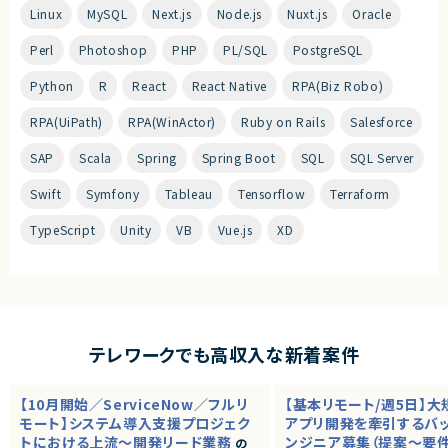
Linux
MySQL
Next.js
Node.js
Nuxt.js
Oracle
Perl
Photoshop
PHP
PL/SQL
PostgreSQL
Python
R
React
React Native
RPA(Biz Robo)
RPA(UiPath)
RPA(WinActor)
Ruby on Rails
Salesforce
SAP
Scala
Spring
Spring Boot
SQL
SQL Server
Swift
Symfony
Tableau
Tensorflow
Terraform
TypeScript
Unity
VB
Vue.js
XD
テレワークでも高収入な新着案件
【10月開始／ServiceNow／フルリ
【基本リモート/週5日】
モート】システム導入支援プロジェク
アプリ開発を牽引するバ
トにおける上流～開発リード業務
ンジニア募集（提案～要
の