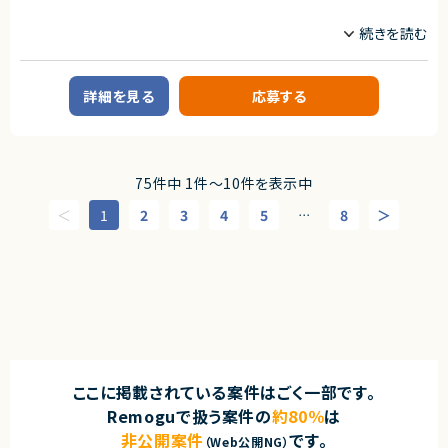
件です。
インフラエンジニア/SRE
フロントエンドエンジニア
サーバーサイドエンジニア
業務内容
自社サービスとして展開するバーチャル株主総会システムの開発を、技術面
詳細を見る
応募する
でともにリードしていただけるフルスタックエンジニアを募集します。
サービスを利用されるお客様は業界はさまざまですが大手エンタープライズ
企業様です。
少数精鋭チームで開発を行っているため、裁量が大きいのが特徴です。
【業務内容詳細】
75件中 1件〜10件を表示中
・エンハンスや新規機能開発（Ruby on RailsとNext.jsを使用してフルスタ
ックに開発）
1
2
3
4
5
8
⋯
・インフラ環境の構築（AWS）
・冗長化や高速化、監視の強化
・コードレビュー対応
・顧客からの要望があった際の対応
・定例MTGへの参加
※チケットはやりたいことベースで書かれており、定例MTGで割り振っていく
週1回1時間日中帯にMTGあり。そのほか、非同期コミュニケーションには
反応いただきたい。
※サーバーサイドとフロントエンドの割合は半々です。
ここに掲載されている案件はごく一部です。
求めるスキル
Remoguで扱う案件の
約80％
は
【必須スキル】
・Ruby on Rails／Next.jsでの開発のご経験のある方
非公開案件
です。
（Web公開NG）
・AWSの環境下でのご経験のある方