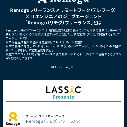
Remoguフリーランス×リモートワーク（テレワーク）
×ITエンジニアのジョブエージェント
「Remogu（リモグ）フリーランス」とは
Remogu（リモグ）フリーランスは、在宅勤務や地方に住んでいても東京の仕事にリモートで
携わりたいあなたのために、「希望条件に合致した仕事を営業代行として開拓する」ジョブ
エージェントです。
簡単な経歴情報と希望条件を連絡しておけば、あとは放置！
目前の仕事に専念していれば、Remogu（リモグ）のジョブエージェントが、あなたの希望に
合った仕事を探して営業活動を代行。
現在のプロジェクト終了後、スムーズに次の仕事へ移れるよう、あなたが活躍できるポジシ
ョンを開拓してきます。
©LASSIC Co., Ltd.
Presents
フリーランス×リモートワーク
Remogu（リモグ）フリーランス