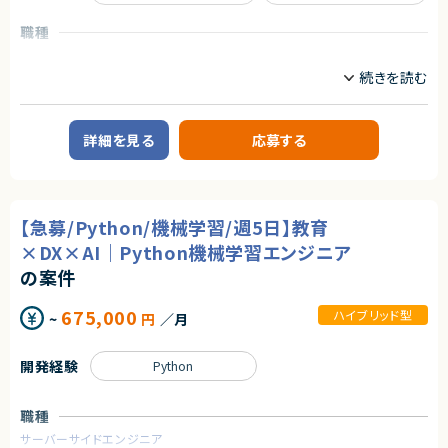
・データエンジニアリング実践コース
・Snowflakeなどクラウドデータプラットフォームを用いた分析開発経験
・生成 AI 活用コース
職種
契約形態
【講師人数】
サーバーサイドエンジニア
業務委託(準委任契約)
約30名以上
業務内容
契約元
求めるスキル
【企業概要】
株式会社LASSIC
【必須スキル】
教育を軸に人材領域で企業のDXを支援しており、
詳細を見る
応募する
・Python を用いた基礎的なプログラミング技術
これまで15万人以上の受講生から約1,000社の企業の DX 推進をサポート
エージェントから
・機械学習ライブラリの使用経験
してきた企業様です。
・scikit-learn
企業のDX推進を実現するために、人材の要件定義から育成ロードマップの
★少人数精鋭チーム
・SciPy など
策定、アセスメント・スキル可視化など様々なサービスからその他、AI モデル
裁量をもってやりがいを感じながら開発を進めていきたい方におすすめで
・ディープラーニングフレームワークの使用経験
の受託開発やコンサルティング、AI・データサイエンスに特化した社会人向け
す！
【急募/Python/機械学習/週5日】教育
・PyTorch
スクールも運営しています。
・TensorFlow など
これまでに受講⽣ 15万名以上、クライアント 1000 社以上に研修を提供し
★社会的意義が高い！
×DX×AI｜Python機械学習エンジニア
・画像処理技術の経験
てきた実績がございます。
法務DX・リーガルテック市場は急成長中で、社会的インパクトが大きいPJで
・TorchVision を用いた画像分類、物体検知、セグメンテーション
の案件
す。
・トランスフォーマーモデルの理解
【業務概要】
・BERT
個社向け企業研修のメイン講師業務またはサポーター業務。講義はメイン
★キャリア価値が高い！
675,000
ハイブリッド型
~
円
／月
・GPTなど
講師とサポート役の講師により進行。
AI×リーガルテックという希少な領域で専門性を磨けるうえ、
・生成AIモデルの実務活用経験
まずはサポート役として参画し、業務に慣れてきたらメイン講師としてご登
大規模言語モデルの実運用経験は、今後の市場価値が非常に高いので市場
壇いただきます。
価値を高めることができるPJ。
開発経験
Python
【尚可スキル】
研修は基本的に法人のお客様に向けて実施しております。
・講師経験
・稼働日数：シフト制/毎月変動有
- 人に分かりやすく教える力のある方
※前月/前々月に翌月の稼働可能日時を回収
職種
- 初対面の方と柔軟にコミュニケーション取られる方
※本業に合わせて柔軟に調整が可能
※現在ご参画されている講師の方々は月1~4回程度のご登壇をされており
サーバーサイドエンジニア