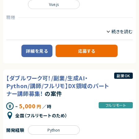
いして技術支援を行う組織です。
Vue.js
単に技術に精通しているだけではなく、事業を成長させ続けるために技術
を最大限に活用するといった技術投資の目線と、開発組織を牽引していくこ
職種
とができるリーダーシップを持った、CTOやテックリード等の経験を持った仲
間を強く求めています。
フロントエンドエンジニア
サーバーサイドエンジニア
■業務内容
業務内容
あらゆる事業部や横断的な企画を推進する部門と連携しています。
【企業概要】
新規開発の立ち上げや横断的にプロジェクトを見ることができるので、様々
Webシステムやアプリの開発を中心に、技術コンサルや新規サービス開発ま
なプロジェクトに関わることができます。
詳細を見る
応募する
で手がける、少数精鋭のエンジニア集団です。
・CTOやVPoEと連携して開発組織および様々なプロダクトの課題解決
お客様の新規事業立ち上げから運用までを担うサービスを展開している企
・全社横断のプロジェクトや新規事業の立ち上げを事業計画フェーズから支
業様で、事業拡大に伴い新たなメンバーを募集します。
援
・アーキテクチャレビューや技術的課題の解決といった事業部支援
【業務概要】
・生産性向上とリスク軽減のためのモダン化をインフラ、アプリケーションの
副業OK
【ダブルワーク可！/副業/生成AI・
お客様は教育業界、webサービス業界、福祉業界などですべてお客様との直
両面から推進
接取引になります。
・開発組織の課題解決、エンジニアの育成、採用支援
Python/講師/フルリモ】DX領域のパート
お客様と打合せをしながら、要件定義から保守運用までの工程をすべてエ
ンジニアが行います。
ナー講師募集！
の案件
ビジネス側とのやり取りも発生します。
■ポジションの魅力
1案件、約10名のチームで構成されています。
特定のプロダクトを持たない組織だからこそ俯瞰的に課題を見極め、全体
5,000
フルリモート
~
円
／時
例）・プレスリリース配信
最適となる解決策を打っていくことが求められます。
・電子書籍にかかわるサービス
テックリード室として全社を俯瞰して施策を考えるだけでなく、主担当となる
全国（フルリモートのため）
・学習支援システム
事業においては事業部の開発チームと共に事業に深くコミットしていただく
・社内システム構築
ので、俯瞰と詳細、複数の視点を持って大きな課題に取り組む力を身につけ
られる環境です。
開発経験
Python
【メンバー構成】
エンジニア10名（半数以上が業務委託で活躍中！）
○開発統括本部テックリード室