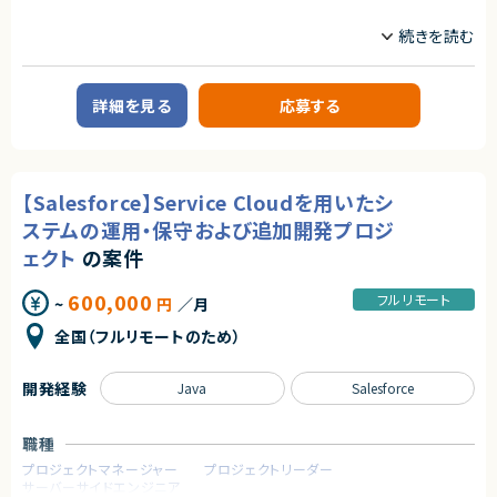
・SQL 入門コース
・データエンジニアリング実践コース
業務内容
求めるスキル
・生成 AI 活用コース
■企業概要
【必須スキル】
ノーコード・ローコード開発に特化した受託企業です。
・Webアプリケーションの設計・開発経験
【講師人数】
・フロントエンド（React, Vue, Angularなど）
約30名以上
■案件概要
・バックエンド（Node.js, Python, Javaなど）
詳細を見る
応募する
大手デベロッパーのビルに所属する従業員向けのアプリや、ECサイトのサブ
・クラウド環境の利用経験
求めるスキル
スクリプションの開発
・AWS / Azure / GCP いずれか
【必須スキル】
・ Gitを用いたチーム開発経験
■業務詳細
・ Python を用いた基礎的なプログラミング技術をお持ちの方
・Flutterflowの画面作成および、cloud functionの実装など開発業務
【歓迎スキル】
【Salesforce】Service Cloudを用いたシ
・ノーコードツールが提供する機能では足りない部分を、バックエンドで補完
【下記いずれかのスキル】
・機械学習、生成AIの実装経験
・AIなどを活用し、業務の効率化のご提案等
・scikit learn や SciPy 等の機械学習ライブラリを用いた実装経験
ステムの運用・保守および追加開発プロジ
・PyTorch、TensorFlow 等のフレームワークを使用したディープラーニング
契約形態
ェクト
の案件
■募集背景
実装経験
業務委託(準委任契約)
・受注PJ増加に伴い、Flutterflowエンジニアの新規募集です。
・SQL を使ったデータベースの操作と管理の経験
・関係データベース（MySQL, PostgreSQLなど）の活用経験
600,000
フルリモート
~
円
／月
契約元
・データ分析技術の保有
求めるスキル
・Statsmodels などのライブラリを使用した実装経験
全国（フルリモートのため）
株式会社LASSIC
【必須スキル】
・高度なデータ分析技術
・Flutterflowを使用した開発経験
・統計学的手法の理解と活用経験
エージェントから
・フロントエンド、バックエンドの開発経験
・仮説検定
開発経験
Java
Salesforce
・チームで開発した経験
・フルスタックなAIスキルの経験が積める
・時系列分析など
・フラットな組織で裁量を持って、挑戦できる環境
・確率論の理解と応用
【歓迎スキル】
・顧客と直接向き合い、プロダクトの価値を最大化できる
・データの不確実性や変動の分析・解釈
職種
・ノーコード/ローコードを使用環境としたプロジェクトマネジメント経験
・講師や人に何か教えたご経験
・基本設計以降のご経験
プロジェクトマネージャー
プロジェクトリーダー
・Dartを使用した開発経験
サーバーサイドエンジニア
契約形態