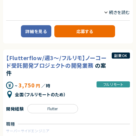
ます。
契約形態
・稼働時間帯：平日日中（9:30~17:30）
業務内容
業務委託(準委任契約)
※講座のほとんどが自宅からのオンライン形式のため、リモートワークが基
本です。
【企業概要】
契約元
教育を軸に人材領域で企業のDXを支援しており、
①研修のサポート業務
これまで15万人以上の受講生から約1,000社の企業の DX 推進をサポート
株式会社LASSIC
- 受講者からの質問の対応や、トラブルが発生した受講生に対してサポート
してきた企業様です。
詳細を見る
応募する
を行います。
企業のDX推進を実現するために、人材の要件定義から育成ロードマップの
エージェントから
- グループワークなどを行う際に、進捗の確認や技術的なアドバイスを行い
策定、アセスメント・スキル可視化など様々なサービスからその他、AI モデル
★自由な働き方が可能！（稼働をある程度自由に調整可能）
ます。
の受託開発やコンサルティング、AI・データサイエンスに特化した社会人向け
★オンラインでの講義多数！
スクールも運営しています。
★講師未経験可能！
②研修の登壇業務
これまでに受講⽣ 15万名以上、クライアント 1000 社以上に研修を提供し
副業OK
【Flutterflow/週3～/フルリモ】ノーコー
- 自社開発した資料・講義進行に従って研修を主導します。（講義、演習・グル
てきた実績がございます。
ープワークのファシリテーション）
ド受託開発プロジェクトの開発業務
の案
【業務概要】
件
【ご参画後の流れ】
AI受託開発の事業部にて、開発をお願いします。
オンボーディング＞アセスメントテスト複数回＞メイン稼働開始（3~6か月程
受託開発の為、アサインするプロジェクトによって異なります。
度）
＜参考案件＞
3,750
フルリモート
~
円
／時
・投稿・共有の場を提供するWebシステム。
【お願いする講座】※最低一つはご登壇を目指していただきます。
・UI/UXを強化するため、過去の成功例・失敗例を自然言語で検索・対話でき
全国（フルリモートのため）
・DX デザイン思考・課題抽出コース
る仕組みを導入（LLM活用）。
・DX ビジネス企画立案コース
・「要件定義のみ受注」ではなく、次のステップとしてプロトタイプ開発を提案
・DX プロジェクトマネジメントコース
中。
開発経験
Flutter
・データサイエンス活用コース
・人員が確保できれば、11月から開始可能。
・ディープラーニングハンズオン
・LLMと接続できるWebアプリケーションを前提。
・データサイエンス実践コース
職種
・機械学習実践コース
【補足】
サーバーサイドエンジニア
・データエンジニアリング入門コース
業務委託で参画後、正社員としての採用についても前向きな企業様です。