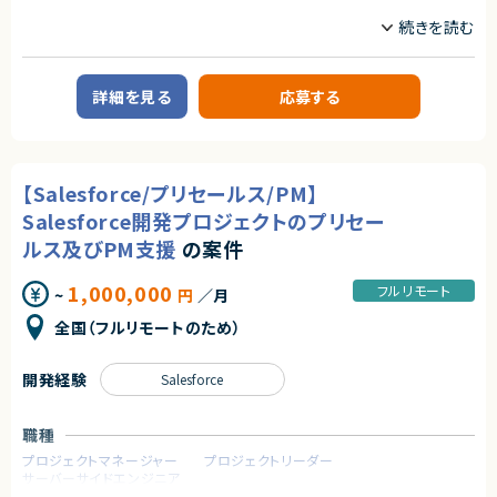
業務委託(準委任契約)
契約形態
業務内容
業務委託(準委任契約)
■案件概要
契約元
Salesforce開発の部署へのアサインを想定しています。
株式会社LASSIC
契約元
Service Cloudを用いたシステムの運用・保守および追加開発プロジェクト
詳細を見る
応募する
です。
株式会社LASSIC
エージェントから
■業務内容
★自由な働き方が可能！（稼働をある程度自由に調整可能）
エージェントから
以下いずれかの業務を担当いただきます。
★オンラインでの講義多数！
★地方フルリモート可能案件です！働き方もご事情を考慮して相談可能です。
①リーダー
★講師未経験可能！
【Salesforce/プリセールス/PM】
★ノーコードツールを用いた開発経験が活かせます！
②開発および 問い合わせ対応
★Flutterflowに精通したメンバーが多数在籍しており、日々の業務を通じ
③オペレーター レポートやマニュアル作成
Salesforce開発プロジェクトのプリセー
て高度な知見を吸収できる環境です。
④ServiceCloud＋Apex Visualuforce
ルス及びPM支援
の案件
★ノーコードツールを使用したPJの受託企業のため、複数のPJをご経験して
いただくことが可能です！
求めるスキル
1,000,000
フルリモート
~
円
／月
【必須スキル】（いずれか）
・Salesforce 認定アドミニストレーター資格（または同等の実務知識）
全国（フルリモートのため）
・Apex / Visualforce を用いた開発実務経験（②の開発枠を希望される場
合）
・システム運用におけるマニュアル作成や、ユーザーサポートの経験
開発経験
Salesforce
契約形態
業務委託(準委任契約)
職種
プロジェクトマネージャー
プロジェクトリーダー
契約元
サーバーサイドエンジニア
株式会社LASSIC