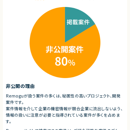
・自走力のある方（タスクを自身で進めていける方）
【あると望ましいスキル・経験】
・Ruby on Rails／Laravel／Next.jsでの開発のご経験のある方
・システムの立ち上げやリプレイスに携わったご経験のある方
・リモート環境化下で働いたご経験のある方
【こんな方をお待ちしています！】
・裁量権を持って0→1や1→10の開発をしたい方。
・新しい技術も積極的に取り入れるマインドを持っている方。
・少数規模のチームでリーダーシップを持って、開発をしたい方。
契約形態
業務委託(準委任契約)
契約元
株式会社LASSIC
非公開の理由
エージェントから
Remoguが扱う案件の多くは、秘匿性の高いプロジェクト、開発
★フルリモート＆フレックスで働きさすさばっちり！
案件です。
★業界シェアNo.1！大手HDのグループ会社の安定感がありながら、自社ベ
案件情報を介して企業の機密情報が競合企業に流出しないよう、
ンチャーのように事業成長を間近に感じれる環境です。
情報の扱いに注意が必要と指導されている案件が多くを占めま
★少数精鋭のため、裁量が大きく自分の考えがプロダクトに反映されやすい
のも魅力です。
す。
★正社員としてのキャリア転換も積極的にされている企業様です。