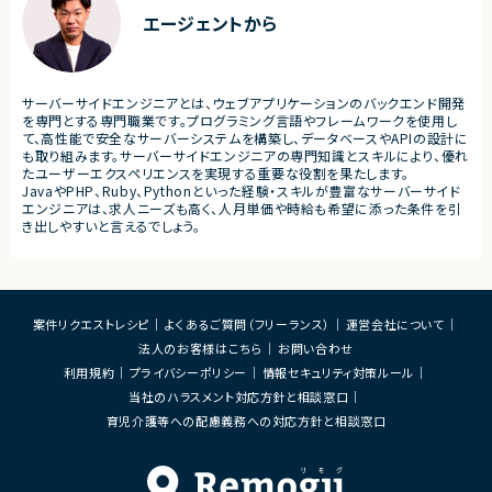
・少人数体制でのプロジェクト推進
ケーション
エージェントから
・クライアントおよび開発メンバーとのコミュ
ニケーションあり
■募集背景
・サービスの継続的な機能拡
■募集背景
募集
プロジェクト拡大に伴う増員募集
サーバーサイドエンジニアとは、ウェブアプリケーションのバックエンド開発
■担当工程
を専門とする専門職業です。プログラミング言語やフレームワークを使用し
・要件定義
て、高性能で安全なサーバーシステムを構築し、データベースやAPIの設計に
・基本設計
も取り組みます。サーバーサイドエンジニアの専門知識とスキルにより、優れ
・詳細設計
たユーザーエクスペリエンスを実現する重要な役割を果たします。
・実装
JavaやPHP、Ruby、Pythonといった経験・スキルが豊富なサーバーサイド
・テスト
エンジニアは、求人ニーズも高く、人月単価や時給も希望に添った条件を引
・リリース対応
き出しやすいと言えるでしょう。
■その他補足
・複数ベンダーによる混成チ
・全体約100名規模の大型プ
案件リクエストレシピ
よくあるご質問（フリーランス）
運営会社について
法人のお客様はこちら
お問い合わせ
利用規約
プライバシーポリシー
情報セキュリティ対策ルール
当社のハラスメント対応方針と相談窓口
育児介護等への配慮義務への対応方針と相談窓口